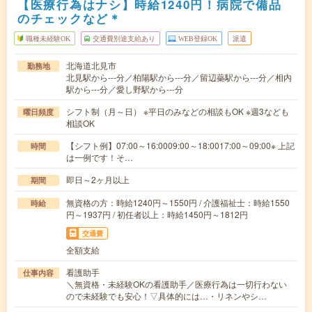
【医療行為はナシ】時給1240円！病院で備品
のチェックなど＊
職種未経験OK
交通費別途支給あり
WEB登録OK
派遣
北海道北見市
勤務地
北見駅から---分／柏陽駅から---分／留辺蘂駅から---分／相内
駅から---分／愛し野駅から---分
シフト制（月～日） ※平日のみなどの相談もOK ※週3なども
曜日頻度
相談OK
【シフト例】07:00～16:0009:00～18:0017:00～09:00※ 上記
時間
は一例です！そ…
即日～2ヶ月以上
期間
無資格の方：時給1240円～1550円 / 介護福祉士：時給1550
時給
円～1937円 / 初任者以上：時給1450円～1812円
交通費
全額支給
看護助手
仕事内容
＼無資格・未経験OKの看護助手／医療行為は一切行わない
ので未経験でも安心！▽具体的には…・リネンやシ…