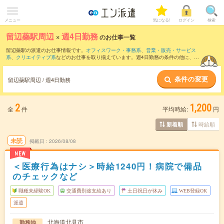
メニュー
気になる!
ログイン
検索
留辺蘂駅周辺
×
週4日勤務
のお仕事一覧
留辺蘂駅の派遣のお仕事情報です。
オフィスワーク・事務系
、
営業・販売・サービス
系
、
クリエイティブ系
などのお仕事を取り揃えています。週4日勤務の条件の他に、
交
通費別途支給あり
、
職種未経験OK
、
友だちと一緒の応募OK
などのこだわり条件も取
り揃えています。
条件の変更
留辺蘂駅周辺 / 週4日勤務
2
1,200
全
件
平均時給:
円
時給順
新着順
未読
掲載日
2026/08/08
NEW
＜医療行為はナシ＞時給1240円！病院で備品
のチェックなど
職種未経験OK
交通費別途支給あり
土日祝日が休み
WEB登録OK
派遣
北海道北見市
勤務地