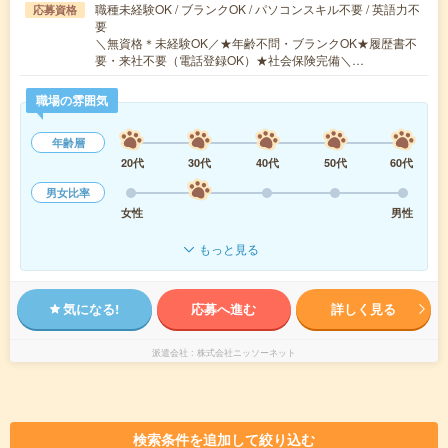
職種未経験OK / ブランクOK / パソコンスキル不要 / 英語力不
応募資格
要
＼無資格＊未経験OK／★年齢不問・ブランクOK★履歴書不
要・来社不要（電話登録OK）★社会保険完備＼…
職場の雰囲気
年齢層
20代
30代
40代
50代
60代
男女比率
女性
男性
もっと見る
気になる!
応募へ進む
詳しく見る
派遣会社
株式会社ニッソーネット
検索条件を追加して絞り込む