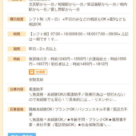
北見駅から---分／柏陽駅から---分／留辺蘂駅から---分／相内
駅から---分／愛し野駅から---分
シフト制（月～日） ※平日のみなどの相談もOK ※週3なども
曜日頻度
相談OK
【シフト例】07:00～16:0009:00～18:0017:00～09:00※ 上記
時間
は一例です！そ…
即日～2ヶ月以上
期間
無資格の方：時給1240円～1550円 / 介護福祉士：時給1550
時給
円～1937円 / 初任者以上：時給1450円～1812円
交通費
全額支給
看護助手
仕事内容
＼無資格・未経験OKの看護助手／医療行為は一切行わない
ので未経験でも安心！▽具体的には…・リネンやシ…
職種未経験OK / ブランクOK / パソコンスキル不要 / 英語力不
応募資格
要
＼無資格＊未経験OK／★年齢不問・ブランクOK★履歴書不
要・来社不要（電話登録OK）★社会保険完備＼…