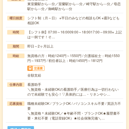
東室蘭駅から---分／室蘭駅から---分／崎守駅から---分／母恋
駅から---分／御崎駅から---分
シフト制（月～日） ※平日のみなどの相談もOK ※週3なども
曜日頻度
相談OK
【シフト例】07:00～16:0009:00～18:0017:00～09:00※ 上記
時間
は一例です！そ…
即日～2ヶ月以上
期間
無資格の方：時給1240円～1550円 / 介護福祉士：時給1550
時給
円～1937円 / 初任者以上：時給1450円～1812円
交通費
全額支給
看護助手
仕事内容
＼無資格・未経験OKの看護助手／医療行為は一切行わない
ので未経験でも安心！▽具体的には…・リネンやシ…
職種未経験OK / ブランクOK / パソコンスキル不要 / 英語力不
応募資格
要
＼無資格＊未経験OK／★年齢不問・ブランクOK★履歴書不
要・来社不要（電話登録OK）★社会保険完備＼…