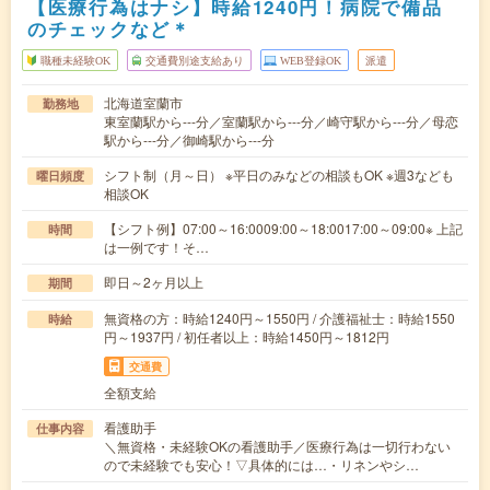
【医療行為はナシ】時給1240円！病院で備品
のチェックなど＊
職種未経験OK
交通費別途支給あり
WEB登録OK
派遣
北海道室蘭市
勤務地
東室蘭駅から---分／室蘭駅から---分／崎守駅から---分／母恋
駅から---分／御崎駅から---分
シフト制（月～日） ※平日のみなどの相談もOK ※週3なども
曜日頻度
相談OK
【シフト例】07:00～16:0009:00～18:0017:00～09:00※ 上記
時間
は一例です！そ…
即日～2ヶ月以上
期間
無資格の方：時給1240円～1550円 / 介護福祉士：時給1550
時給
円～1937円 / 初任者以上：時給1450円～1812円
交通費
全額支給
看護助手
仕事内容
＼無資格・未経験OKの看護助手／医療行為は一切行わない
ので未経験でも安心！▽具体的には…・リネンやシ…