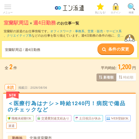
メニュー
気になる!
ログイン
検索
室蘭駅周辺
×
週4日勤務
のお仕事一覧
室蘭駅の派遣のお仕事情報です。
オフィスワーク・事務系
、
営業・販売・サービス系
、
クリエイティブ系
などのお仕事を取り揃えています。週4日勤務の条件の他に、
交通
費別途支給あり
、
職種未経験OK
、
友だちと一緒の応募OK
などのこだわり条件も取り
揃えています。
条件の変更
室蘭駅周辺 / 週4日勤務
2
1,200
全
件
平均時給:
円
時給順
新着順
未読
掲載日
2026/08/06
NEW
＜医療行為はナシ＞時給1240円！病院で備品
のチェックなど
職種未経験OK
交通費別途支給あり
土日祝日が休み
WEB登録OK
派遣
北海道室蘭市
勤務地