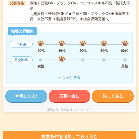
職種未経験OK / ブランクOK / パソコンスキル不要 / 英語力不
応募資格
要
＼無資格＊未経験OK／★年齢不問・ブランクOK★履歴書不
要・来社不要（電話登録OK）★社会保険完備＼…
職場の雰囲気
年齢層
20代
30代
40代
50代
60代
男女比率
女性
男性
もっと見る
気になる!
応募へ進む
詳しく見る
派遣会社
株式会社ニッソーネット
検索条件を追加して絞り込む