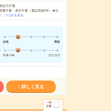
 英語力不要
歴書不要・来社不要（電話登録OK）★社
で…
つづきを見る
女性
男性
テキパキ
コツコツ
詳しく見る
一括
応募