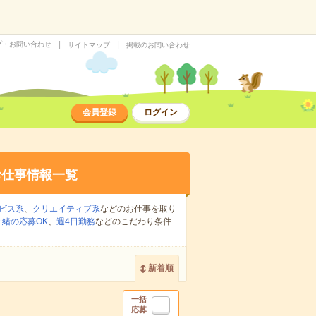
プ・お問い合わせ
サイトマップ
掲載のお問い合わせ
会員登録
ログイン
お仕事情報一覧
ビス系
、
クリエイティブ系
などのお仕事を取り
緒の応募OK
、
週4日勤務
などのこだわり条件
新着順
一括
応募