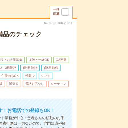
一括
応募
No.NISNHTRK-2BJ11
で備品のチェック
名以上の大量募集
友達と一緒OK
OA不要
2～3日勤務
週4日勤務
週5日勤務
午後のみOK
残業少
シフト
煙
派遣多
電話対応なし
ルーティン
す！お電話での登録もOK！
ート業務が中心！患者さんの移動のお手
医療行為は一切ないので、専門知識や経