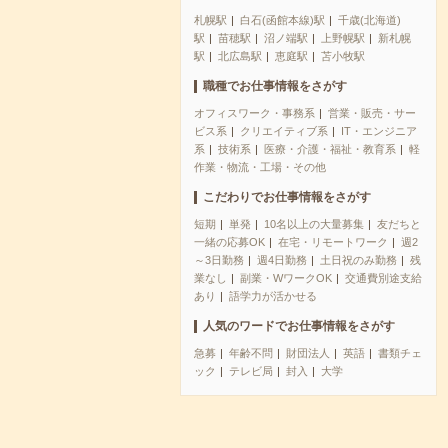
札幌駅
白石(函館本線)駅
千歳(北海道)
駅
苗穂駅
沼ノ端駅
上野幌駅
新札幌
駅
北広島駅
恵庭駅
苫小牧駅
職種でお仕事情報をさがす
オフィスワーク・事務系
営業・販売・サー
ビス系
クリエイティブ系
IT・エンジニア
系
技術系
医療・介護・福祉・教育系
軽
作業・物流・工場・その他
こだわりでお仕事情報をさがす
短期
単発
10名以上の大量募集
友だちと
一緒の応募OK
在宅・リモートワーク
週2
～3日勤務
週4日勤務
土日祝のみ勤務
残
業なし
副業・WワークOK
交通費別途支給
あり
語学力が活かせる
人気のワードでお仕事情報をさがす
急募
年齢不問
財団法人
英語
書類チェ
ック
テレビ局
封入
大学