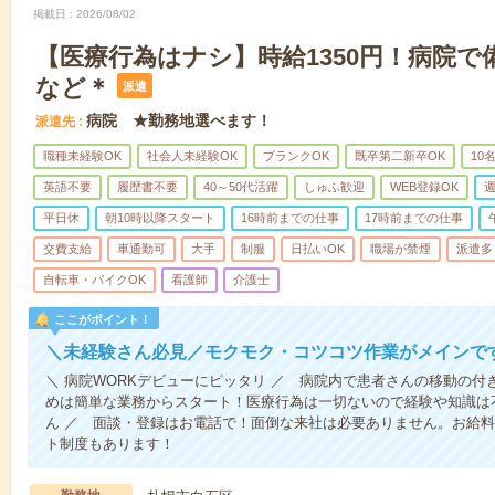
掲載日
2026/08/02
【医療行為はナシ】時給1350円！病院
など＊
派遣
病院 ★勤務地選べます！
派遣先
職種未経験OK
社会人未経験OK
ブランクOK
既卒第二新卒OK
10
英語不要
履歴書不要
40～50代活躍
しゅふ歓迎
WEB登録OK
週
平日休
朝10時以降スタート
16時前までの仕事
17時前までの仕事
交費支給
車通勤可
大手
制服
日払いOK
職場が禁煙
派遣多
自転車・バイクOK
看護師
介護士
ここがポイント！
＼未経験さん必見／モクモク・コツコツ作業がメインで
＼ 病院WORKデビューにピッタリ ／ 病院内で患者さんの移動の
めは簡単な業務からスタート！医療行為は一切ないので経験や知識は
ん ／ 面談・登録はお電話で！面倒な来社は必要ありません。お給料
ト制度もあります！