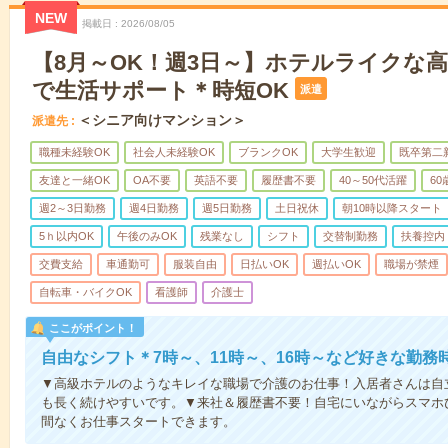
NEW
掲載日
2026/08/05
【8月～OK！週3日～】ホテルライクな
で生活サポート＊時短OK
派遣
＜シニア向けマンション＞
派遣先
職種未経験OK
社会人未経験OK
ブランクOK
大学生歓迎
既卒第二
友達と一緒OK
OA不要
英語不要
履歴書不要
40～50代活躍
6
週2～3日勤務
週4日勤務
週5日勤務
土日祝休
朝10時以降スタート
5ｈ以内OK
午後のみOK
残業なし
シフト
交替制勤務
扶養控内
交費支給
車通勤可
服装自由
日払いOK
週払いOK
職場が禁煙
自転車・バイクOK
看護師
介護士
ここがポイント！
自由なシフト＊7時～、11時～、16時～など好きな勤務
▼高級ホテルのようなキレイな職場で介護のお仕事！入居者さんは自
も長く続けやすいです。▼来社＆履歴書不要！自宅にいながらスマホ
間なくお仕事スタートできます。