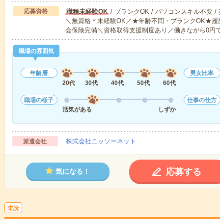
応募資格
職種未経験OK
/ ブランクOK / パソコンスキル不要 /
＼無資格＊未経験OK／★年齢不問・ブランクOK★履
会保険完備＼資格取得支援制度あり／働きながら0円
職場の雰囲気
年齢層
男女比率
20代
30代
40代
50代
60代
職場の様子
仕事の仕方
活気がある
しずか
株式会社ニッソーネット
派遣会社
応募する
気になる！
未読