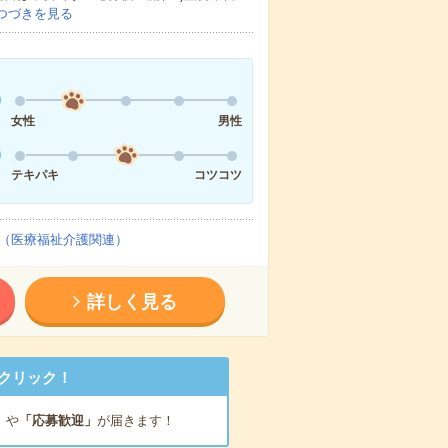
つづきを見る
女性
男性
テキパキ
コツコツ
（医療福祉介護関連）
詳しく見る
クリック！
」
や
「応募歓迎」
が届きます！