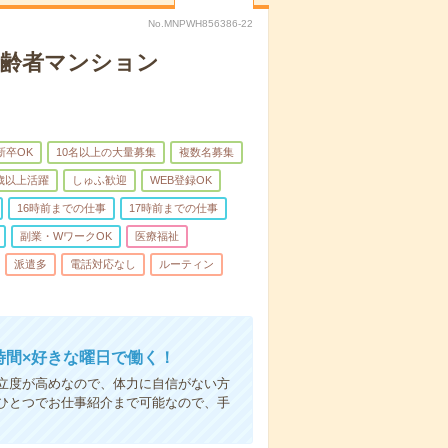
No.MNPWH856386-22
高齢者マンション
新卒OK
10名以上の大量募集
複数名募集
0歳以上活躍
しゅふ歓迎
WEB登録OK
16時前までの仕事
17時前までの仕事
副業・WワークOK
医療福祉
派遣多
電話対応なし
ルーティン
時間×好きな曜日で働く！
立度が高めなので、体力に自信がない方
ひとつでお仕事紹介まで可能なので、手