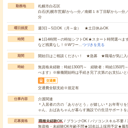
勤務地
札幌市白石区
白石(札幌市営)駅から---分／南郷１８丁目駅から---分
分
曜日頻度
週3日～5日OK（月～金） ★土日休みOK
時間
★1日4時間～の時短シフトOK★スタート時間選べます！7:00～1
など残業なし！※Wワー…
つづきを見る
期間
開始日はご相談ください！ ★急募 ★職場が気に入
時給
無資格未経験：時給1300円～ 経験者：時給1350
べます）※稼働開始時は手続き完了次第のお支払いと
交通費
交通費全額支給※規定有
仕事内容
介護関連
＊入居者の方の「ありがとう」が嬉しい＊お年寄りを
ゃん、おばあちゃんが暮らす施設での生活サポートを
応募資格
職種未経験OK
/ ブランクOK / パソコンスキル不要 /
無資格・未経験OK年齢不問★10名以上採用予定★履