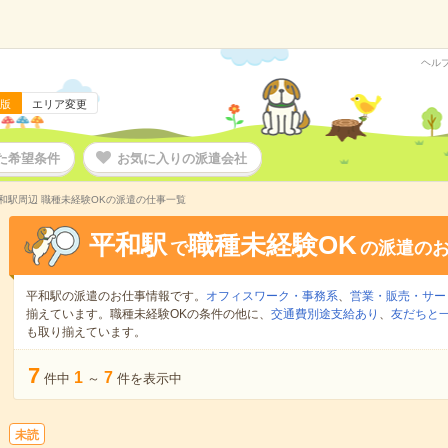
ヘル
版
エリア変更
た希望条件
お気に入りの派遣会社
和駅周辺 職種未経験OKの派遣の仕事一覧
平和駅
職種未経験OK
で
の派遣の
平和駅の派遣のお仕事情報です。
オフィスワーク・事務系
、
営業・販売・サー
揃えています。職種未経験OKの条件の他に、
交通費別途支給あり
、
友だちと一
も取り揃えています。
7
1
7
件中
～
件を表示中
未読