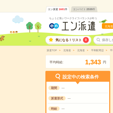
エン派遣
1601
件
エンバイト
2539
件
ちょうど良いワークライフバランスが叶う
北海道
気になる！リスト
0
保存し
派遣TOP
北海道
北海道
平和駅周辺
平
,
1
3
4
3
平均時給:
円
設定中の検索条件
期間
---
派遣形式
---
時給
---