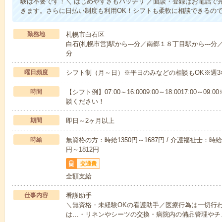
験は不要です！＼ はじめやすさもバッチリ ／面談・登録はお電話で
きます。さらに日払い制度も利用OK！シフトも柔軟に相談できるの
勤務地
札幌市白石区
白石(札幌市営)駅から---分／南郷１８丁目駅から---分
分
曜日頻度
シフト制（月～日）※平日のみなどの相談もOK※週3
時間
【シフト例】07:00～16:0009:00～18:0017:00
談ください！
期間
即日～2ヶ月以上
時給
無資格の方：時給1350円～1687円 / 介護福祉士：時給1
円～1812円
交通費
全額支給
仕事内容
看護助手
＼無資格・未経験OKの看護助手／医療行為は一切行
は…・リネンやシーツの交換・病院内の備品管理やチ