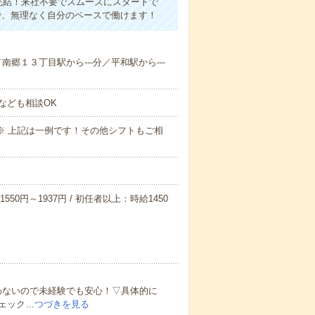
完結！来社不要でスムーズにスタートで
で、無理なく自分のペースで働けます！
／南郷１３丁目駅から---分／平和駅から---
なども相談OK
～09:00※ 上記は一例です！その他シフトもご相
550円～1937円 / 初任者以上：時給1450
わないので未経験でも安心！▽具体的に
ェック…
つづきを見る