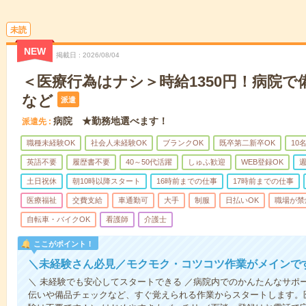
未読
NEW
掲載日
2026/08/04
＜医療行為はナシ＞時給1350円！病院
など
派遣
病院 ★勤務地選べます！
派遣先
職種未経験OK
社会人未経験OK
ブランクOK
既卒第二新卒OK
10
英語不要
履歴書不要
40～50代活躍
しゅふ歓迎
WEB登録OK
週
土日祝休
朝10時以降スタート
16時前までの仕事
17時前までの仕事
医療福祉
交費支給
車通勤可
大手
制服
日払いOK
職場が禁
自転車・バイクOK
看護師
介護士
ここがポイント！
＼未経験さん必見／モクモク・コツコツ作業がメインで
＼ 未経験でも安心してスタートできる ／病院内でのかんたんなサポ
伝いや備品チェックなど、すぐ覚えられる作業からスタートします。