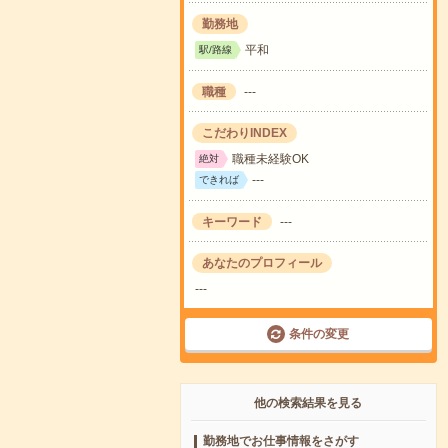
勤務地
平和
駅/路線
職種
---
こだわりINDEX
職種未経験OK
絶対
---
できれば
キーワード
---
あなたのプロフィール
---
条件の変更
他の検索結果を見る
勤務地でお仕事情報をさがす