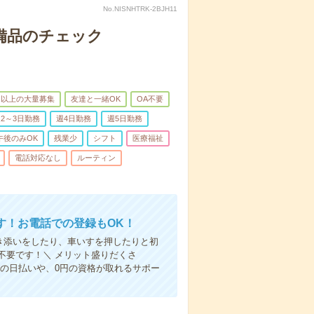
No.NISNHTRK-2BJH11
で備品のチェック
名以上の大量募集
友達と一緒OK
OA不要
2～3日勤務
週4日勤務
週5日勤務
午後のみOK
残業少
シフト
医療福祉
電話対応なし
ルーティン
す！お電話での登録もOK！
付き添いをしたり、車いすを押したりと初
不要です！＼ メリット盛りだくさ
の日払いや、0円の資格が取れるサポー