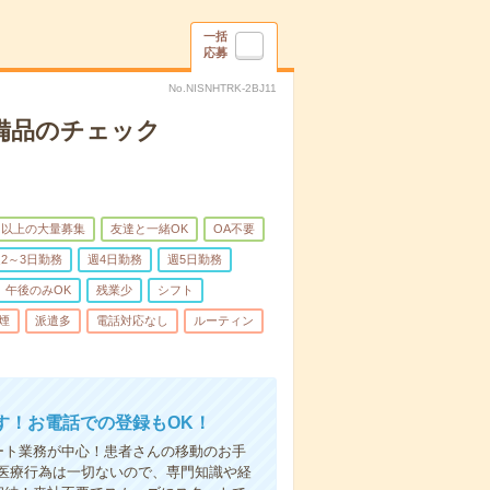
一括
応募
No.NISNHTRK-2BJ11
で備品のチェック
名以上の大量募集
友達と一緒OK
OA不要
2～3日勤務
週4日勤務
週5日勤務
午後のみOK
残業少
シフト
煙
派遣多
電話対応なし
ルーティン
す！お電話での登録もOK！
ート業務が中心！患者さんの移動のお手
医療行為は一切ないので、専門知識や経