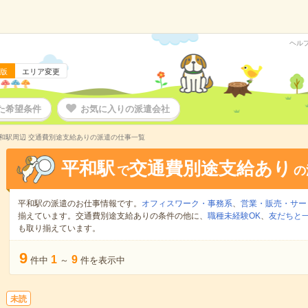
ヘル
版
エリア変更
た希望条件
お気に入りの派遣会社
和駅周辺 交通費別途支給ありの派遣の仕事一覧
平和駅
交通費別途支給あり
で
の
平和駅の派遣のお仕事情報です。
オフィスワーク・事務系
、
営業・販売・サー
揃えています。交通費別途支給ありの条件の他に、
職種未経験OK
、
友だちと一
も取り揃えています。
9
1
9
件中
～
件を表示中
未読