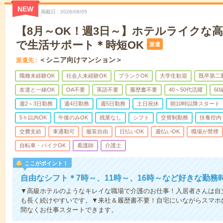
NEW
掲載日
2026/08/05
【8月～OK！週3日～】ホテルライクな
で生活サポート＊時短OK
派遣
＜シニア向けマンション＞
派遣先
職種未経験OK
社会人未経験OK
ブランクOK
大学生歓迎
既卒第二
友達と一緒OK
OA不要
英語不要
履歴書不要
40～50代活躍
6
週2～3日勤務
週4日勤務
週5日勤務
土日祝休
朝10時以降スタート
5ｈ以内OK
午後のみOK
残業なし
シフト
交替制勤務
扶養控内
交費支給
車通勤可
服装自由
日払いOK
週払いOK
職場が禁煙
自転車・バイクOK
看護師
介護士
ここがポイント！
自由なシフト＊7時～、11時～、16時～など好きな勤務
▼高級ホテルのようなキレイな職場で介護のお仕事！入居者さんは自
も長く続けやすいです。▼来社＆履歴書不要！自宅にいながらスマホ
間なくお仕事スタートできます。