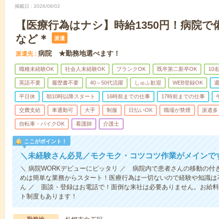
掲載日
2026/08/02
【医療行為はナシ】時給1350円！病院
など＊
派遣
病院 ★勤務地選べます！
派遣先
職種未経験OK
社会人未経験OK
ブランクOK
既卒第二新卒OK
10
英語不要
履歴書不要
40～50代活躍
しゅふ歓迎
WEB登録OK
週
平日休
朝10時以降スタート
16時前までの仕事
17時前までの仕事
交費支給
車通勤可
大手
制服
日払いOK
職場が禁煙
派遣多
自転車・バイクOK
看護師
介護士
ここがポイント！
＼未経験さん必見／モクモク・コツコツ作業がメインで
＼ 病院WORKデビューにピッタリ ／ 病院内で患者さんの移動の
めは簡単な業務からスタート！医療行為は一切ないので経験や知識は
ん ／ 面談・登録はお電話で！面倒な来社は必要ありません。お給料
ト制度もあります！