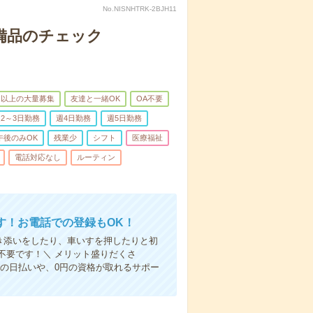
No.NISNHTRK-2BJH11
で備品のチェック
名以上の大量募集
友達と一緒OK
OA不要
2～3日勤務
週4日勤務
週5日勤務
午後のみOK
残業少
シフト
医療福祉
電話対応なし
ルーティン
す！お電話での登録もOK！
付き添いをしたり、車いすを押したりと初
不要です！＼ メリット盛りだくさ
の日払いや、0円の資格が取れるサポー