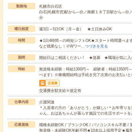
勤務地
札幌市白石区
白石(札幌市営)駅から---分／南郷１８丁目駅から---分
分
曜日頻度
週3日～5日OK（月～金） ★土日休みOK
時間
★1日4時間～の時短シフトOK★スタート時間選べます！7:00～1
など残業なし！※Wワー…
つづきを見る
期間
開始日はご相談ください！ ★急募 ★職場が気に入
時給
無資格未経験：時給1300円～ 経験者：時給1350
べます）※稼働開始時は手続き完了次第のお支払いと
交通費
交通費全額支給※規定有
仕事内容
介護関連
＊入居者の方の「ありがとう」が嬉しい＊お年寄りを
ゃん、おばあちゃんが暮らす施設での生活サポートを
応募資格
職種未経験OK / ブランクOK / パソコンスキル不要 /
無資格・未経験OK年齢不問★10名以上採用予定★履