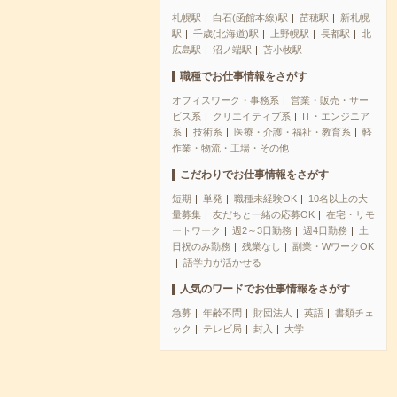
札幌駅
白石(函館本線)駅
苗穂駅
新札幌
駅
千歳(北海道)駅
上野幌駅
長都駅
北
広島駅
沼ノ端駅
苫小牧駅
職種でお仕事情報をさがす
オフィスワーク・事務系
営業・販売・サー
ビス系
クリエイティブ系
IT・エンジニア
系
技術系
医療・介護・福祉・教育系
軽
作業・物流・工場・その他
こだわりでお仕事情報をさがす
短期
単発
職種未経験OK
10名以上の大
量募集
友だちと一緒の応募OK
在宅・リモ
ートワーク
週2～3日勤務
週4日勤務
土
日祝のみ勤務
残業なし
副業・WワークOK
語学力が活かせる
人気のワードでお仕事情報をさがす
急募
年齢不問
財団法人
英語
書類チェ
ック
テレビ局
封入
大学