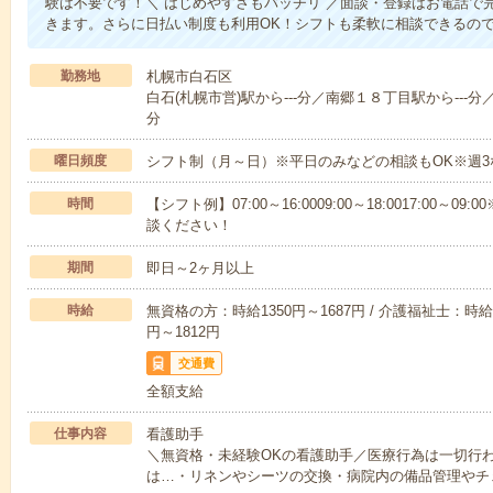
験は不要です！＼ はじめやすさもバッチリ ／面談・登録はお電話で
きます。さらに日払い制度も利用OK！シフトも柔軟に相談できるの
勤務地
札幌市白石区
白石(札幌市営)駅から---分／南郷１８丁目駅から---分
分
曜日頻度
シフト制（月～日）※平日のみなどの相談もOK※週3
時間
【シフト例】07:00～16:0009:00～18:0017:00
談ください！
期間
即日～2ヶ月以上
時給
無資格の方：時給1350円～1687円 / 介護福祉士：時給1
円～1812円
交通費
全額支給
仕事内容
看護助手
＼無資格・未経験OKの看護助手／医療行為は一切行
は…・リネンやシーツの交換・病院内の備品管理やチ