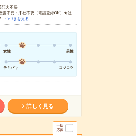
 英語力不要
歴書不要・来社不要（電話登録OK）★社
で…
つづきを見る
女性
男性
テキパキ
コツコツ
詳しく見る
一括
応募