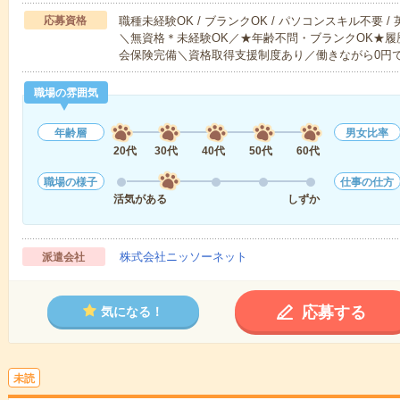
応募資格
職種未経験OK / ブランクOK / パソコンスキル不要 /
＼無資格＊未経験OK／★年齢不問・ブランクOK★履
会保険完備＼資格取得支援制度あり／働きながら0円
職場の雰囲気
年齢層
男女比率
20代
30代
40代
50代
60代
職場の様子
仕事の仕方
活気がある
しずか
株式会社ニッソーネット
派遣会社
応募する
気になる！
未読