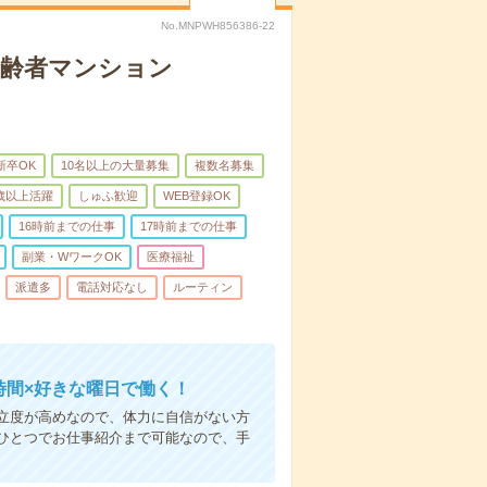
No.MNPWH856386-22
高齢者マンション
新卒OK
10名以上の大量募集
複数名募集
0歳以上活躍
しゅふ歓迎
WEB登録OK
16時前までの仕事
17時前までの仕事
副業・WワークOK
医療福祉
派遣多
電話対応なし
ルーティン
時間×好きな曜日で働く！
立度が高めなので、体力に自信がない方
ひとつでお仕事紹介まで可能なので、手