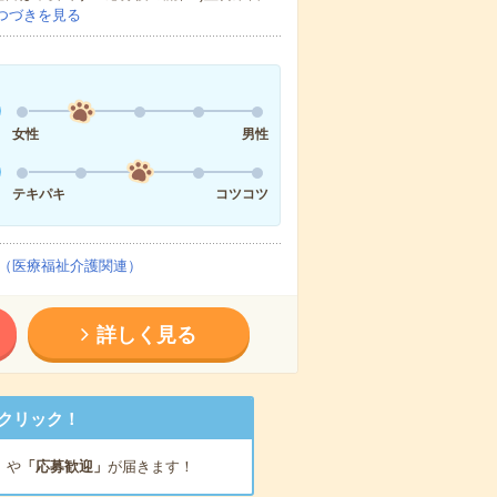
つづきを見る
女性
男性
テキパキ
コツコツ
（医療福祉介護関連）
詳しく見る
クリック！
」
や
「応募歓迎」
が届きます！