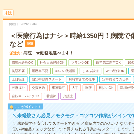
未読
掲載日
2026/08/04
＜医療行為はナシ＞時給1350円！病院
など
派遣
病院 ★勤務地選べます！
派遣先
職種未経験OK
社会人未経験OK
ブランクOK
既卒第二新卒OK
10
英語不要
履歴書不要
40～50代活躍
しゅふ歓迎
WEB登録OK
週
土日祝休
朝10時以降スタート
16時前までの仕事
17時前までの仕事
医療福祉
交費支給
車通勤可
大手
制服
日払いOK
職場が禁
自転車・バイクOK
看護師
介護士
ここがポイント！
＼未経験さん必見／モクモク・コツコツ作業がメインで
＼ 未経験でも安心してスタートできる ／病院内でのかんたんなサポ
伝いや備品チェックなど、すぐ覚えられる作業からスタートします。