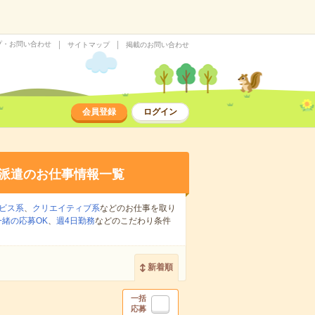
プ・お問い合わせ
サイトマップ
掲載のお問い合わせ
会員登録
ログイン
派遣のお仕事情報一覧
ビス系
、
クリエイティブ系
などのお仕事を取り
緒の応募OK
、
週4日勤務
などのこだわり条件
新着順
一括
応募