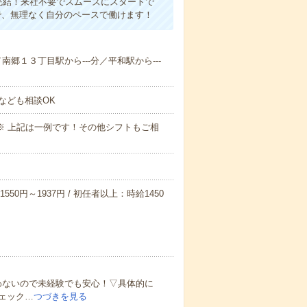
完結！来社不要でスムーズにスタートで
で、無理なく自分のペースで働けます！
／南郷１３丁目駅から---分／平和駅から---
なども相談OK
～09:00※ 上記は一例です！その他シフトもご相
550円～1937円 / 初任者以上：時給1450
わないので未経験でも安心！▽具体的に
ェック…
つづきを見る