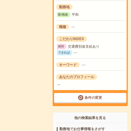
勤務地
平和
駅/路線
職種
---
こだわりINDEX
交通費別途支給あり
絶対
---
できれば
キーワード
---
あなたのプロフィール
---
条件の変更
他の検索結果を見る
勤務地でお仕事情報をさがす