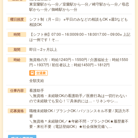
東室蘭駅から---分／室蘭駅から---分／崎守駅から---分／母恋
駅から---分／御崎駅から---分
シフト制（月～日） ※平日のみなどの相談もOK ※週3なども
曜日頻度
相談OK
【シフト例】07:00～16:0009:00～18:0017:00～09:00※ 上記
時間
は一例です！そ…
即日～2ヶ月以上
期間
無資格の方：時給1240円～1550円 / 介護福祉士：時給1550
時給
円～1937円 / 初任者以上：時給1450円～1812円
交通費
全額支給
看護助手
仕事内容
＼無資格・未経験OKの看護助手／医療行為は一切行わない
ので未経験でも安心！▽具体的には…・リネンやシ…
職種未経験OK / ブランクOK / パソコンスキル不要 / 英語力不
応募資格
要
＼無資格＊未経験OK／★年齢不問・ブランクOK★履歴書不
要・来社不要（電話登録OK）★社会保険完備＼…