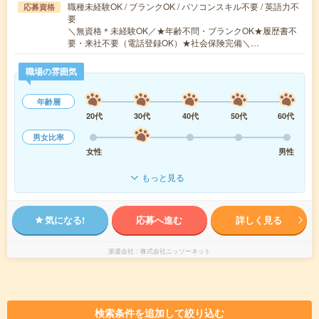
職種未経験OK / ブランクOK / パソコンスキル不要 / 英語力不
応募資格
要
＼無資格＊未経験OK／★年齢不問・ブランクOK★履歴書不
要・来社不要（電話登録OK）★社会保険完備＼…
職場の雰囲気
年齢層
20代
30代
40代
50代
60代
男女比率
女性
男性
もっと見る
気になる!
応募へ進む
詳しく見る
派遣会社
株式会社ニッソーネット
検索条件を追加して絞り込む