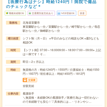
【医療行為はナシ】時給1240円！病院で備品
のチェックなど＊
職種未経験OK
交通費別途支給あり
WEB登録OK
派遣
北海道室蘭市
勤務地
東室蘭駅から---分／室蘭駅から---分／崎守駅から---分／母恋
駅から---分／御崎駅から---分
シフト制（月～日） ※平日のみなどの相談もOK ※週3なども
曜日頻度
相談OK
【シフト例】07:00～16:0009:00～18:0017:00～09:00※ 上記
時間
は一例です！そ…
即日～2ヶ月以上
期間
無資格の方：時給1240円～1550円 / 介護福祉士：時給1550
時給
円～1937円 / 初任者以上：時給1450円～1812円
交通費
全額支給
看護助手
仕事内容
＼無資格・未経験OKの看護助手／医療行為は一切行わない
ので未経験でも安心！▽具体的には…・リネンやシ…