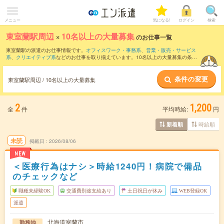
メニュー
気になる!
ログイン
検索
東室蘭駅周辺
×
10名以上の大量募集
のお仕事一覧
東室蘭駅の派遣のお仕事情報です。
オフィスワーク・事務系
、
営業・販売・サービス
系
、
クリエイティブ系
などのお仕事を取り揃えています。10名以上の大量募集の条件
の他に、
交通費別途支給あり
、
職種未経験OK
、
友だちと一緒の応募OK
などのこだわ
り条件も取り揃えています。
条件の変更
東室蘭駅周辺 / 10名以上の大量募集
2
1,200
全
件
平均時給:
円
時給順
新着順
未読
掲載日
2026/08/06
NEW
＜医療行為はナシ＞時給1240円！病院で備品
のチェックなど
職種未経験OK
交通費別途支給あり
土日祝日が休み
WEB登録OK
派遣
北海道室蘭市
勤務地