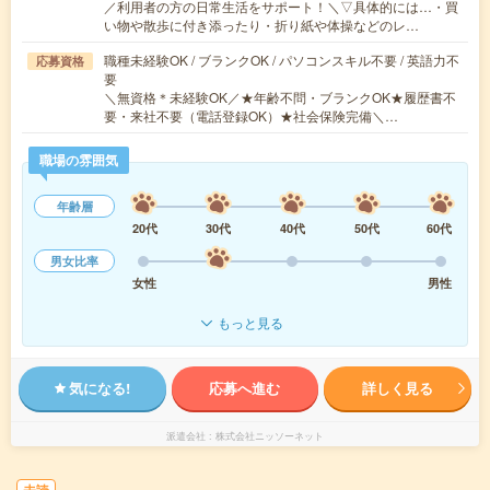
／利用者の方の日常生活をサポート！＼▽具体的には…・買
い物や散歩に付き添ったり・折り紙や体操などのレ…
職種未経験OK / ブランクOK / パソコンスキル不要 / 英語力不
応募資格
要
＼無資格＊未経験OK／★年齢不問・ブランクOK★履歴書不
要・来社不要（電話登録OK）★社会保険完備＼…
職場の雰囲気
年齢層
20代
30代
40代
50代
60代
男女比率
女性
男性
もっと見る
気になる!
応募へ進む
詳しく見る
派遣会社
株式会社ニッソーネット