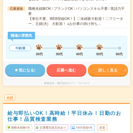
職種未経験OK / ブランクOK / パソコンスキル不要 / 英語力不
応募資格
要
【来社不要、WEB登録OK！】〇未経験大歓迎！〇フリータ
ー、主婦(夫) 大歓迎！ ※お仕事の掛け持ち…
職場の雰囲気
年齢層
20代
30代
40代
50代
60代
気になる!
応募へ進む
詳しく見る
派遣会社
株式会社テクノ・サービス
未読
給与即払いOK！高時給！平日休み！日勤のお
仕事！品質検査業務
職種未経験OK
交通費別途支給あり
WEB登録OK
派遣