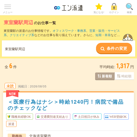
メニュー
気になる!
ログイン
検索
東室蘭駅周辺
のお仕事一覧
東室蘭駅の派遣のお仕事情報です。
オフィスワーク・事務系
、
営業・販売・サービス
系
、
クリエイティブ系
などのお仕事を取り揃えています。さらに、
短期
・
単発
などの
期間や、
職種未経験OK
などのこだわり条件で絞り込んでいただけます。
条件の変更
また、
崎守駅
・
母恋駅
・
御崎駅
・
室蘭駅
・
黄金(北海道)駅
など近隣駅のお仕事もご確認
東室蘭駅周辺
いただけます。
6
1,317
全
件
平均時給:
円
時給順
新着順
未読
掲載日
2026/08/05
NEW
＜医療行為はナシ＞時給1240円！病院で備品
のチェックなど
職種未経験OK
交通費別途支給あり
土日祝日が休み
WEB登録OK
派遣
北海道室蘭市
勤務地