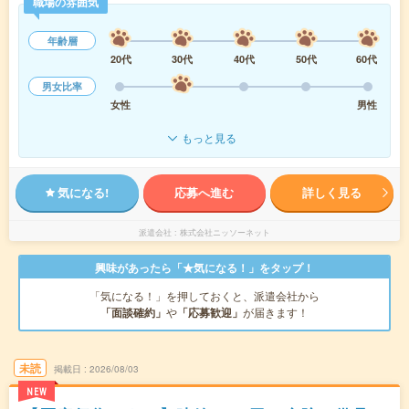
職場の雰囲気
年齢層
20代
30代
40代
50代
60代
男女比率
女性
男性
もっと見る
気になる!
応募へ進む
詳しく見る
派遣会社
株式会社ニッソーネット
興味があったら「★気になる！」をタップ！
「気になる！」を押しておくと、派遣会社から
「面談確約」
や
「応募歓迎」
が届きます！
未読
掲載日
2026/08/03
NEW