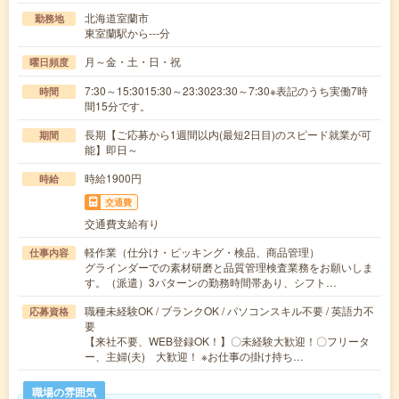
北海道室蘭市
勤務地
東室蘭駅から---分
月～金・土・日・祝
曜日頻度
7:30～15:3015:30～23:3023:30～7:30※表記のうち実働7時
時間
間15分です。
長期【ご応募から1週間以内(最短2日目)のスピード就業が可
期間
能】即日～
時給1900円
時給
交通費
交通費支給有り
軽作業（仕分け・ピッキング・検品、商品管理）
仕事内容
グラインダーでの素材研磨と品質管理検査業務をお願いしま
す。（派遣）3パターンの勤務時間帯あり、シフト…
職種未経験OK / ブランクOK / パソコンスキル不要 / 英語力不
応募資格
要
【来社不要、WEB登録OK！】〇未経験大歓迎！〇フリータ
ー、主婦(夫) 大歓迎！ ※お仕事の掛け持ち…
職場の雰囲気