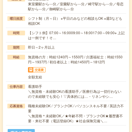
東室蘭駅から---分／室蘭駅から---分／崎守駅から---分／母恋
駅から---分／御崎駅から---分
シフト制（月～日） ※平日のみなどの相談もOK ※週3なども
曜日頻度
相談OK
【シフト例】07:00～16:0009:00～18:0017:00～09:00※ 上記
時間
は一例です！そ…
即日～2ヶ月以上
期間
無資格の方：時給1240円～1550円 / 介護福祉士：時給1550
時給
円～1937円 / 初任者以上：時給1450円～1812円
交通費
全額支給
看護助手
仕事内容
＼無資格・未経験OKの看護助手／医療行為は一切行わない
ので未経験でも安心！▽具体的には…・リネンやシ…
職種未経験OK / ブランクOK / パソコンスキル不要 / 英語力不
応募資格
要
＼無資格＊未経験OK／★年齢不問・ブランクOK★履歴書不
要・来社不要（電話登録OK）★社会保険完備＼…