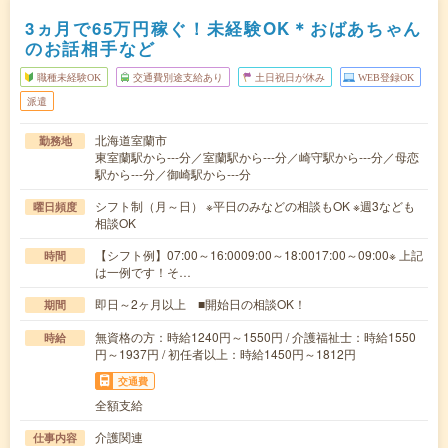
3ヵ月で65万円稼ぐ！未経験OK＊おばあちゃん
のお話相手など
職種未経験OK
交通費別途支給あり
土日祝日が休み
WEB登録OK
派遣
北海道室蘭市
勤務地
東室蘭駅から---分／室蘭駅から---分／崎守駅から---分／母恋
駅から---分／御崎駅から---分
シフト制（月～日） ※平日のみなどの相談もOK ※週3なども
曜日頻度
相談OK
【シフト例】07:00～16:0009:00～18:0017:00～09:00※ 上記
時間
は一例です！そ…
即日～2ヶ月以上 ■開始日の相談OK！
期間
無資格の方：時給1240円～1550円 / 介護福祉士：時給1550
時給
円～1937円 / 初任者以上：時給1450円～1812円
交通費
全額支給
介護関連
仕事内容