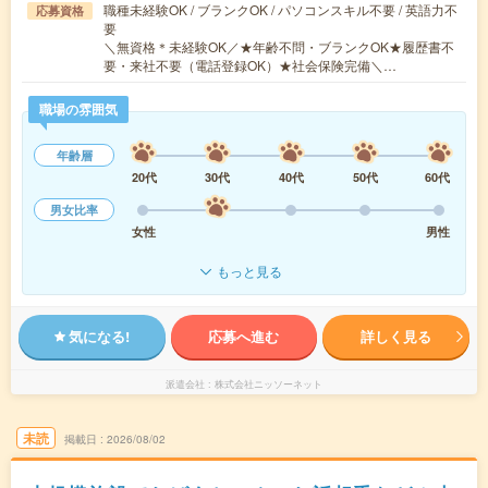
職種未経験OK / ブランクOK / パソコンスキル不要 / 英語力不
応募資格
要
＼無資格＊未経験OK／★年齢不問・ブランクOK★履歴書不
要・来社不要（電話登録OK）★社会保険完備＼…
職場の雰囲気
年齢層
20代
30代
40代
50代
60代
男女比率
女性
男性
もっと見る
気になる!
応募へ進む
詳しく見る
派遣会社
株式会社ニッソーネット
未読
掲載日
2026/08/02