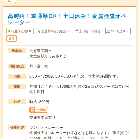
未読
高時給！車通勤OK！土日休み！金属検査オペ
レーター
職種未経験OK
交通費別途支給あり
土日祝日が休み
WEB登録OK
派遣
北海道室蘭市
勤務地
東室蘭駅から徒歩19分
月～金・祝
曜日頻度
8:30～17:3020:30～5:30※表記のうち実働8時間です。
時間
長期【ご応募から1週間以内(最短2日目)のスピード就業が可
期間
能】即日～
時給1200円
時給
交通費
交通費支給有り
マシンオペレーター
仕事内容
金属検査オペレーター作業などをお願いします。(派遣)特別
な資格・経験・スキルは必要ありません。20代…