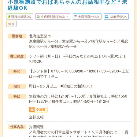
小規模施設でおばあちゃんのお話相手など＊未
経験OK
職種未経験OK
交通費別途支給あり
土日祝日が休み
WEB登録OK
派遣
北海道室蘭市
勤務地
東室蘭駅から---分／室蘭駅から---分／崎守駅から---分／母恋
駅から---分／御崎駅から---分
シフト制（月～日） ※平日のみなどの相談もOK ※週3なども
曜日頻度
相談OK
【シフト例】07:00～16:0009:00～18:0017:00～09:00※ 上記
時間
は一例です！そ…
即日～2ヶ月以上 ■開始日の相談OK！
期間
無資格の方：時給1240円～1550円 / 介護福祉士：時給1550
時給
円～1937円 / 初任者以上：時給1450円～1812円
交通費
全額支給
介護関連
仕事内容
／利用者の方の日常生活をサポート！＼▽具体的には…・買
い物や散歩に付き添ったり・折り紙や体操などのレ…