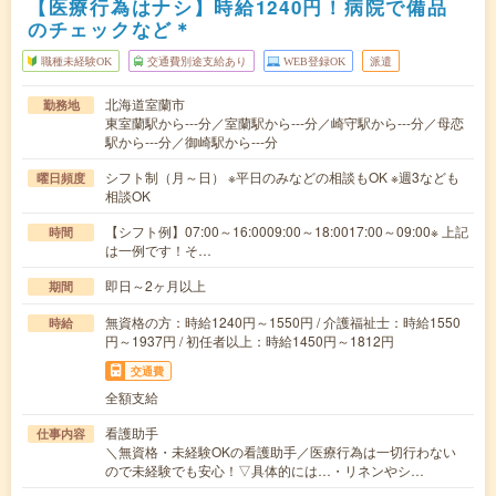
【医療行為はナシ】時給1240円！病院で備品
のチェックなど＊
職種未経験OK
交通費別途支給あり
WEB登録OK
派遣
北海道室蘭市
勤務地
東室蘭駅から---分／室蘭駅から---分／崎守駅から---分／母恋
駅から---分／御崎駅から---分
シフト制（月～日） ※平日のみなどの相談もOK ※週3なども
曜日頻度
相談OK
【シフト例】07:00～16:0009:00～18:0017:00～09:00※ 上記
時間
は一例です！そ…
即日～2ヶ月以上
期間
無資格の方：時給1240円～1550円 / 介護福祉士：時給1550
時給
円～1937円 / 初任者以上：時給1450円～1812円
交通費
全額支給
看護助手
仕事内容
＼無資格・未経験OKの看護助手／医療行為は一切行わない
ので未経験でも安心！▽具体的には…・リネンやシ…