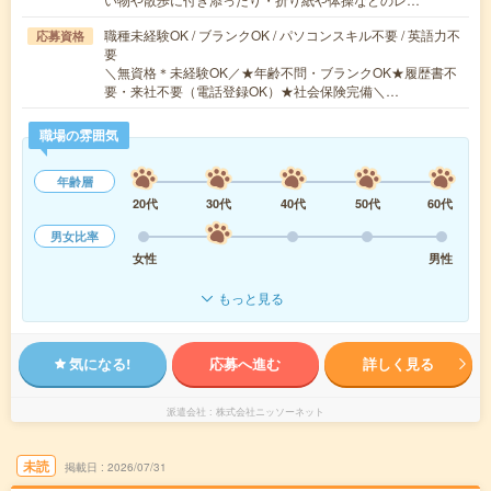
職種未経験OK / ブランクOK / パソコンスキル不要 / 英語力不
応募資格
要
＼無資格＊未経験OK／★年齢不問・ブランクOK★履歴書不
要・来社不要（電話登録OK）★社会保険完備＼…
職場の雰囲気
年齢層
20代
30代
40代
50代
60代
男女比率
女性
男性
もっと見る
気になる!
応募へ進む
詳しく見る
派遣会社
株式会社ニッソーネット
未読
掲載日
2026/07/31