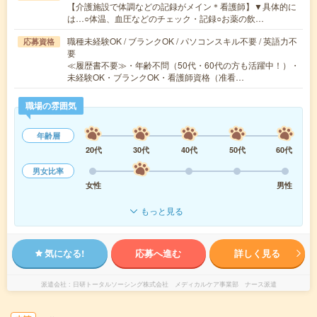
【介護施設で体調などの記録がメイン＊看護師】▼具体的に
は…○体温、血圧などのチェック・記録○お薬の飲…
職種未経験OK / ブランクOK / パソコンスキル不要 / 英語力不
応募資格
要
≪履歴書不要≫・年齢不問（50代・60代の方も活躍中！）・
未経験OK・ブランクOK・看護師資格（准看…
職場の雰囲気
年齢層
20代
30代
40代
50代
60代
男女比率
女性
男性
もっと見る
気になる!
応募へ進む
詳しく見る
派遣会社
日研トータルソーシング株式会社 メディカルケア事業部 ナース派遣