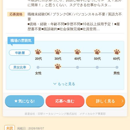
に簡単！」と思うくらい、スグできる仕事からスタ…
職種未経験OK / ブランクOK / パソコンスキル不要 / 英語力不
応募資格
要
■資格・経験・年齢不問■学歴不問■10名以上採用予定！■履
歴書不要■面談確約■社会保険完備■社員登用…
職場の雰囲気
年齢層
20代
30代
40代
50代
60代
男女比率
女性
男性
もっと見る
気になる!
応募へ進む
詳しく見る
派遣会社
日研トータルソーシング株式会社 メディカルケア事業部
未読
掲載日
2026/08/07