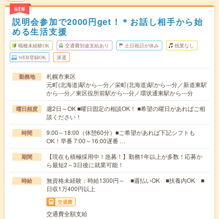
NEW
説明会参加で2000円get！＊お話し相手から始
める生活支援
職種未経験OK
交通費別途支給あり
土日祝日が休み
残業なし
WEB登録OK
派遣
札幌市東区
勤務地
元町(北海道)駅から---分／栄町(北海道)駅から---分／新道東駅
から---分／東区役所前駅から---分／環状通東駅から---分
週2日～OK ■曜日固定の相談OK！ ■希望の曜日があればご相
曜日頻度
談ください！
9:00～18:00（休憩60分）■ご希望があれば下記シフトも
時間
OK！早番 7:00～16:00遅番 …
【現在も積極採用中！急募！】勤務1年以上が多数！応募か
期間
ら最短2～3日後に就業可能！
無資格未経験：時給1300円～ ■週払いOK ■扶養内OK ■
時給
日収1万400円以上
交通費
交通費全額支給