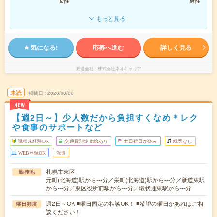
女性
男性
もっと見る
気になる!
応募へ進む
詳しく見る
派遣会社
株式会社ネオキャリア
未読
掲載日
2026/08/06
NEW
【週2日～】少人数だから負担すくなめ＊レク
や食事のサポートなど
職種未経験OK
交通費別途支給あり
土日祝日が休み
残業なし
WEB登録OK
派遣
札幌市東区
勤務地
元町(北海道)駅から---分／栄町(北海道)駅から---分／新道東駅
から---分／東区役所前駅から---分／環状通東駅から---分
週2日～OK ■曜日固定の相談OK！ ■希望の曜日があればご相
曜日頻度
談ください！