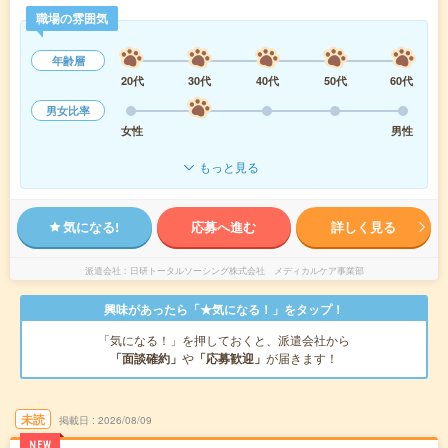
職場の雰囲気
年齢層
20代
30代
40代
50代
60代
男女比率
女性
男性
もっと見る
気になる!
応募へ進む
詳しく見る
派遣会社
日研トータルソーシング株式会社 メディカルケア事業部
興味があったら「★気になる！」をタップ！
「気になる！」を押しておくと、派遣会社から
「面談確約」
や
「応募歓迎」
が届きます！
未読
掲載日
2026/08/09
NEW