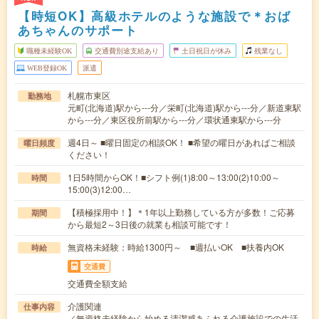
【時短OK】高級ホテルのような施設で＊おば
あちゃんのサポート
職種未経験OK
交通費別途支給あり
土日祝日が休み
残業なし
WEB登録OK
派遣
札幌市東区
勤務地
元町(北海道)駅から---分／栄町(北海道)駅から---分／新道東駅
から---分／東区役所前駅から---分／環状通東駅から---分
週4日～ ■曜日固定の相談OK！ ■希望の曜日があればご相談
曜日頻度
ください！
1日5時間からOK！■シフト例(1)8:00～13:00(2)10:00～
時間
15:00(3)12:00…
【積極採用中！】＊1年以上勤務している方が多数！ご応募
期間
から最短2～3日後の就業も相談可能です！
無資格未経験：時給1300円～ ■週払いOK ■扶養内OK
時給
交通費
交通費全額支給
介護関連
仕事内容
／無資格未経験から始める清潔感あふれる介護施設での生活