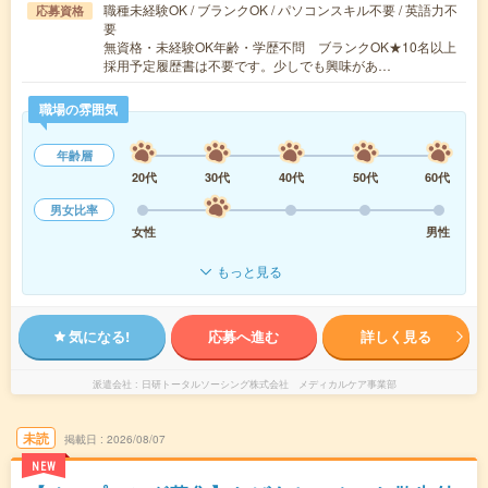
職種未経験OK / ブランクOK / パソコンスキル不要 / 英語力不
応募資格
要
無資格・未経験OK年齢・学歴不問 ブランクOK★10名以上
採用予定履歴書は不要です。少しでも興味があ…
職場の雰囲気
年齢層
20代
30代
40代
50代
60代
男女比率
女性
男性
もっと見る
気になる!
応募へ進む
詳しく見る
派遣会社
日研トータルソーシング株式会社 メディカルケア事業部
未読
掲載日
2026/08/07
NEW