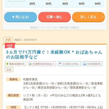
20代
30代
40代
50代
60代
気になる!
応募へ進む
詳しく見る
派遣会社
マンパワーグループ株式会社 札幌支店
未読
掲載日
2026/08/07
NEW
3ヵ月で71万円稼ぐ！未経験OK＊おばあちゃん
のお話相手など
職種未経験OK
交通費別途支給あり
土日祝日が休み
WEB登録OK
派遣
札幌市東区
勤務地
元町(北海道)駅から---分／栄町(北海道)駅から---分／新道東駅
から---分／東区役所前駅から---分／環状通東駅から---分
シフト制（月～日） ※平日のみなどの相談もOK ※週3なども
曜日頻度
相談OK
【シフト例】07:00～16:0009:00～18:0017:00～09:00※ 上記
時間