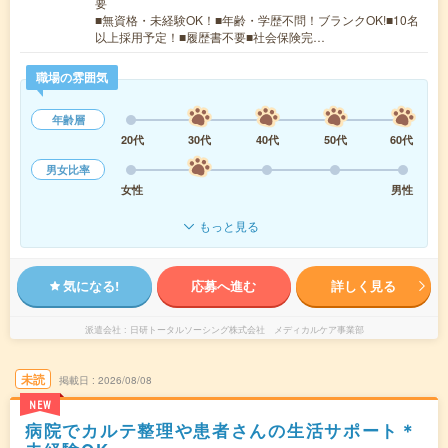
要
■無資格・未経験OK！■年齢・学歴不問！ブランクOK!■10名
以上採用予定！■履歴書不要■社会保険完…
職場の雰囲気
年齢層
20代
30代
40代
50代
60代
男女比率
女性
男性
もっと見る
気になる!
応募へ進む
詳しく見る
派遣会社
日研トータルソーシング株式会社 メディカルケア事業部
未読
掲載日
2026/08/08
NEW
病院でカルテ整理や患者さんの生活サポート＊