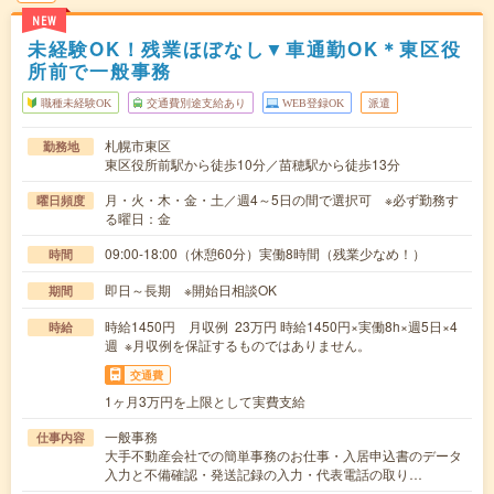
NEW
未経験OK！残業ほぼなし▼車通勤OK＊東区役
所前で一般事務
職種未経験OK
交通費別途支給あり
WEB登録OK
派遣
札幌市東区
勤務地
東区役所前駅から徒歩10分／苗穂駅から徒歩13分
月・火・木・金・土／週4～5日の間で選択可 ※必ず勤務す
曜日頻度
る曜日：金
09:00-18:00（休憩60分）実働8時間（残業少なめ！）
時間
即日～長期 ※開始日相談OK
期間
時給1450円 月収例 23万円 時給1450円×実働8h×週5日×4
時給
週 ※月収例を保証するものではありません。
交通費
1ヶ月3万円を上限として実費支給
一般事務
仕事内容
大手不動産会社での簡単事務のお仕事・入居申込書のデータ
入力と不備確認・発送記録の入力・代表電話の取り…