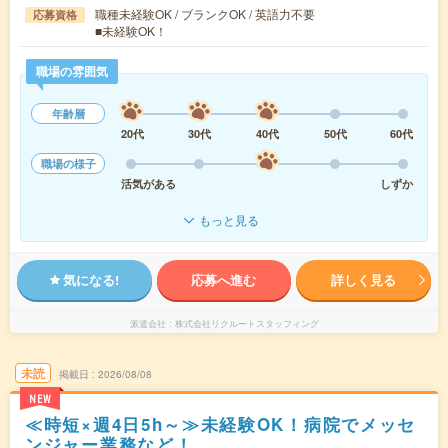
職種未経験OK / ブランクOK / 英語力不要
応募資格
■未経験OK！
職場の雰囲気
年齢層
20代
30代
40代
50代
60代
職場の様子
活気がある
しずか
もっと見る
気になる!
応募へ進む
詳しく見る
派遣会社
株式会社リクルートスタッフィング
未読
掲載日
2026/08/08
NEW
≪時短×週4日5h～≫未経験OK！病院でメッセ
ンジャー業務など！