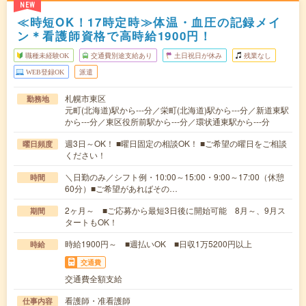
NEW
≪時短OK！17時定時≫体温・血圧の記録メイ
ン＊看護師資格で高時給1900円！
職種未経験OK
交通費別途支給あり
土日祝日が休み
残業なし
WEB登録OK
派遣
札幌市東区
勤務地
元町(北海道)駅から---分／栄町(北海道)駅から---分／新道東駅
から---分／東区役所前駅から---分／環状通東駅から---分
週3日～OK！ ■曜日固定の相談OK！ ■ご希望の曜日をご相談
曜日頻度
ください！
＼日勤のみ／シフト例・10:00～15:00・9:00～17:00（休憩
時間
60分）■ご希望があればその…
2ヶ月～ ■ご応募から最短3日後に開始可能 8月～、9月ス
期間
タートもOK！
時給1900円～ ■週払いOK ■日収1万5200円以上
時給
交通費
交通費全額支給
看護師・准看護師
仕事内容