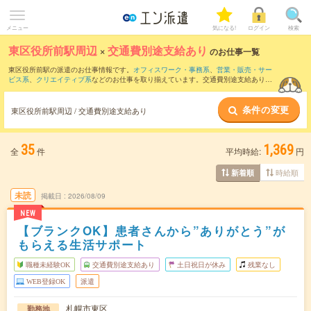
メニュー
気になる!
ログイン
検索
東区役所前駅周辺
×
交通費別途支給あり
のお仕事一覧
東区役所前駅の派遣のお仕事情報です。
オフィスワーク・事務系
、
営業・販売・サー
ビス系
、
クリエイティブ系
などのお仕事を取り揃えています。交通費別途支給ありの
条件の他に、
職種未経験OK
、
友だちと一緒の応募OK
、
週4日勤務
などのこだわり条件
も取り揃えています。
条件の変更
東区役所前駅周辺 / 交通費別途支給あり
35
1,369
全
件
平均時給:
円
時給順
新着順
未読
掲載日
2026/08/09
NEW
【ブランクOK】患者さんから”ありがとう”が
もらえる生活サポート
職種未経験OK
交通費別途支給あり
土日祝日が休み
残業なし
WEB登録OK
派遣
札幌市東区
勤務地