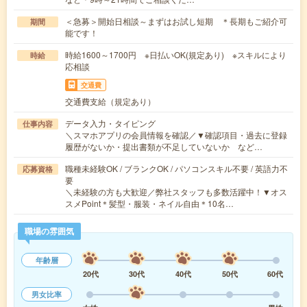
＜急募＞開始日相談～まずはお試し短期 ＊長期もご紹介可
期間
能です！
時給1600～1700円 ※日払いOK(規定あり) ※スキルにより
時給
応相談
交通費
交通費支給（規定あり）
データ入力・タイピング
仕事内容
＼スマホアプリの会員情報を確認／▼確認項目・過去に登録
履歴がないか・提出書類が不足していないか など…
職種未経験OK / ブランクOK / パソコンスキル不要 / 英語力不
応募資格
要
＼未経験の方も大歓迎／弊社スタッフも多数活躍中！▼オス
スメPoint＊髪型・服装・ネイル自由＊10名…
職場の雰囲気
年齢層
20代
30代
40代
50代
60代
男女比率