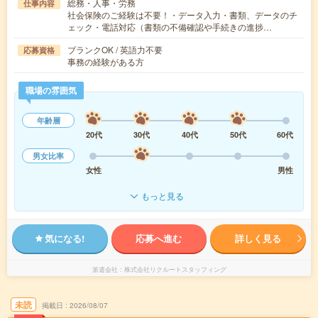
総務・人事・労務
仕事内容
社会保険のご経験は不要！・データ入力・書類、データのチ
ェック・電話対応（書類の不備確認や手続きの進捗…
ブランクOK / 英語力不要
応募資格
事務の経験がある方
職場の雰囲気
年齢層
20代
30代
40代
50代
60代
男女比率
女性
男性
もっと見る
気になる!
応募へ進む
詳しく見る
派遣会社
株式会社リクルートスタッフィング
未読
掲載日
2026/08/07