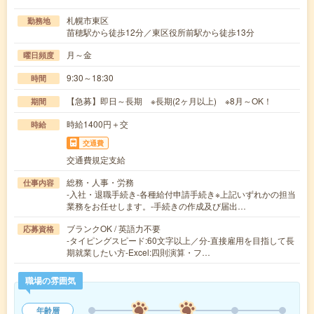
札幌市東区
勤務地
苗穂駅から徒歩12分／東区役所前駅から徒歩13分
月～金
曜日頻度
9:30～18:30
時間
【急募】即日～長期 ※長期(2ヶ月以上) ※8月～OK！
期間
時給1400円＋交
時給
交通費
交通費規定支給
総務・人事・労務
仕事内容
-入社・退職手続き-各種給付申請手続き※上記いずれかの担当
業務をお任せします。-手続きの作成及び届出…
ブランクOK / 英語力不要
応募資格
-タイピングスピード:60文字以上／分-直接雇用を目指して長
期就業したい方-Excel:四則演算・フ…
職場の雰囲気
年齢層