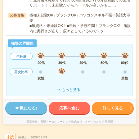
サポート！＼未経験だからハードルが高いかも… …
職種未経験OK / ブランクOK / パソコンスキル不要 / 英語力不
応募資格
要
■無資格・未経験OK！■年齢・学歴不問！ブランクOK! 施設
内に奥行きがあり、広々としているのでスタ…
職場の雰囲気
年齢層
20代
30代
40代
50代
60代
男女比率
女性
男性
もっと見る
気になる!
応募へ進む
詳しく見る
派遣会社
日研トータルソーシング株式会社 メディカルケア事業部
未読
掲載日
2026/08/09