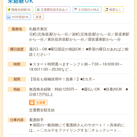
未経験OK
職種未経験OK
交通費別途支給あり
土日祝日が休み
残業なし
WEB登録OK
派遣
札幌市東区
勤務地
元町(北海道)駅から---分／栄町(北海道)駅から---分／新道東駅
から---分／東区役所前駅から---分／環状通東駅から---分
週2日～OK ■曜日固定の相談OK！ ■希望の曜日があればご相
曜日頻度
談ください！
★スタート時間選べます～シフト例～7:00～16:009:00～
時間
18:0011:00～20:00など…
【現在も積極採用中！急募！】■2カ月～
期間
無資格未経験：時給1250円～ ■週払いOK ■扶養内OK ■
時給
日収1万円以上
交通費
交通費全額支給
看護助手
仕事内容
▼病院の一般病棟にて看護師さんのサポート！＜具体的に
は…＞〇カルテをファイリングする〇チェックシート…