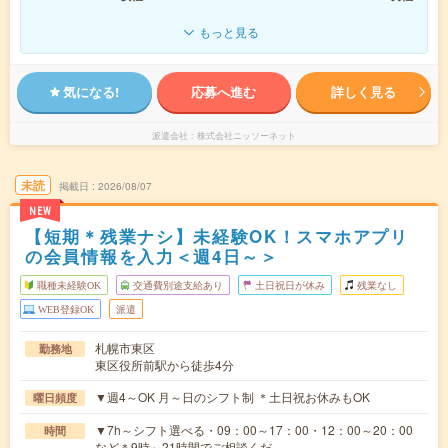
もっと見る
気になる!
応募へ進む
詳しく見る
派遣会社
株式会社ニッソーネット
未読
掲載日
2026/08/07
NEW
【短期＊残業ナシ】未経験OK！スマホアプリ
の会員情報を入力＜週4日～＞
職種未経験OK
交通費別途支給あり
土日祝日が休み
残業なし
WEB登録OK
派遣
札幌市東区
勤務地
東区役所前駅から徒歩4分
▼週4～OK 月～日のシフト制 ＊土日祝お休みもOK
曜日頻度
▼7h～シフト選べる・09：00～17：00・12：00～20：00
時間
など＊9時～21時間でご相談くだ…