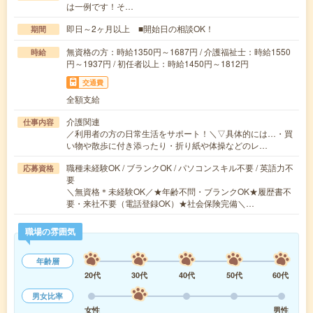
は一例です！そ…
即日～2ヶ月以上 ■開始日の相談OK！
期間
無資格の方：時給1350円～1687円 / 介護福祉士：時給1550
時給
円～1937円 / 初任者以上：時給1450円～1812円
交通費
全額支給
介護関連
仕事内容
／利用者の方の日常生活をサポート！＼▽具体的には…・買
い物や散歩に付き添ったり・折り紙や体操などのレ…
職種未経験OK / ブランクOK / パソコンスキル不要 / 英語力不
応募資格
要
＼無資格＊未経験OK／★年齢不問・ブランクOK★履歴書不
要・来社不要（電話登録OK）★社会保険完備＼…
職場の雰囲気
年齢層
20代
30代
40代
50代
60代
男女比率
女性
男性