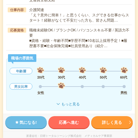
介護関連
仕事内容
「え？意外に簡単！」と思うくらい、スグできる仕事からス
タート！経験がなくて不安だった方も、皆さん問題…
職種未経験OK / ブランクOK / パソコンスキル不要 / 英語力不
応募資格
要
■資格・経験・年齢不問■学歴不問■10名以上採用予定！■履
歴書不要■社会保険完備■社員登用あり（紹介…
職場の雰囲気
年齢層
20代
30代
40代
50代
60代
男女比率
女性
男性
もっと見る
気になる!
応募へ進む
詳しく見る
派遣会社
日研トータルソーシング株式会社 メディカルケア事業部