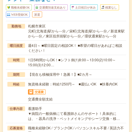
職種未経験OK
交通費別途支給あり
土日祝日が休み
残業なし
WEB登録OK
派遣
札幌市東区
勤務地
元町(北海道)駅から---分／栄町(北海道)駅から---分／新道東駅
から---分／東区役所前駅から---分／環状通東駅から---分
週4日～ ■曜日固定の相談OK！ ■希望の曜日があればご相談
曜日頻度
ください！
1日5時間からOK！■シフト例(1)8:00～13:00(2)10:00～
時間
15:00(3)12:00…
【現在も積極採用中！急募！】■2カ月～
期間
無資格未経験：時給1250円～ ■週払いOK ■扶養内OK
時給
交通費
交通費全額支給
看護助手
仕事内容
▼病院の一般病棟にて看護師さんのサポート！具体的に
は、・器具の洗浄・ベットメイキングやシーツ交換・移…
職種未経験OK / ブランクOK / パソコンスキル不要 / 英語力不
応募資格