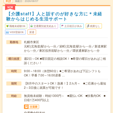
未読
掲載日
2026/08/07
NEW
【介護staff】人と話すのが好きな方に＊未経
験からはじめる生活サポート
職種未経験OK
交通費別途支給あり
土日祝日が休み
残業なし
WEB登録OK
派遣
札幌市東区
勤務地
元町(北海道)駅から---分／栄町(北海道)駅から---分／新道東駅
から---分／東区役所前駅から---分／環状通東駅から---分
週2日～OK ■曜日固定の相談OK！ ■希望の曜日があればご相
曜日頻度
談ください！
9:00～18:00（休憩60分）■ご希望があれば下記シフトも
時間
OK！早番 7:00～16:00遅番 …
【8月中のスタートOK！急募！】2カ月～ ■ご応募から最短
期間
2～3日後に就業が可能です！
無資格未経験：時給1300円～ ■週払いOK ■扶養内OK ■
時給
日収1万400円以上
交通費
交通費全額支給