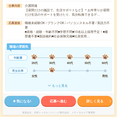
介護関連
仕事内容
【昼間だけの施設で、生活サポートなど】＊お年寄りが昼間
だけ生活のサポートを受けたり、気分転換できるデ…
職種未経験OK / ブランクOK / パソコンスキル不要 / 英語力不
応募資格
要
■資格・経験・年齢不問■学歴不問■10名以上採用予定！■履
歴書不要■面談確約■社会保険完備■社員登用…
職場の雰囲気
年齢層
20代
30代
40代
50代
60代
男女比率
女性
男性
もっと見る
気になる!
応募へ進む
詳しく見る
派遣会社
日研トータルソーシング株式会社 メディカルケア事業部