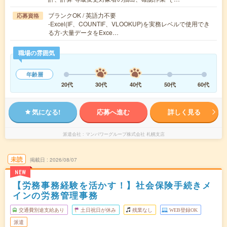
ブランクOK / 英語力不要
応募資格
-Excel(IF、COUNTIF、VLOOKUP)を実務レベルで使用でき
る方-大量データをExce…
職場の雰囲気
年齢層
20代
30代
40代
50代
60代
気になる!
応募へ進む
詳しく見る
派遣会社
マンパワーグループ株式会社 札幌支店
未読
掲載日
2026/08/07
NEW
【労務事務経験を活かす！】社会保険手続きメ
インの労務管理事務
交通費別途支給あり
土日祝日が休み
残業なし
WEB登録OK
派遣