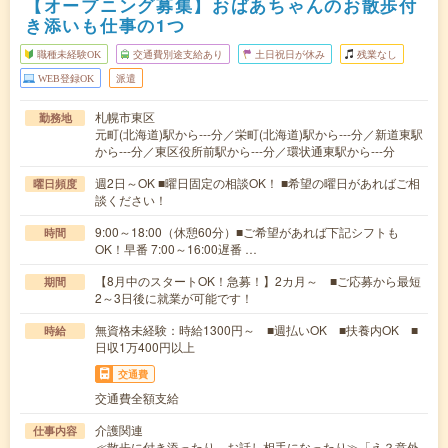
【オープニング募集】おばあちゃんのお散歩付
き添いも仕事の1つ
職種未経験OK
交通費別途支給あり
土日祝日が休み
残業なし
WEB登録OK
派遣
札幌市東区
勤務地
元町(北海道)駅から---分／栄町(北海道)駅から---分／新道東駅
から---分／東区役所前駅から---分／環状通東駅から---分
週2日～OK ■曜日固定の相談OK！ ■希望の曜日があればご相
曜日頻度
談ください！
9:00～18:00（休憩60分）■ご希望があれば下記シフトも
時間
OK！早番 7:00～16:00遅番 …
【8月中のスタートOK！急募！】2カ月～ ■ご応募から最短
期間
2～3日後に就業が可能です！
無資格未経験：時給1300円～ ■週払いOK ■扶養内OK ■
時給
日収1万400円以上
交通費
交通費全額支給
介護関連
仕事内容
≪散歩に付き添ったり、お話し相手になったり≫「え？意外