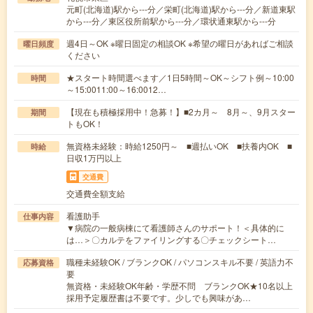
元町(北海道)駅から---分／栄町(北海道)駅から---分／新道東駅
から---分／東区役所前駅から---分／環状通東駅から---分
週4日～OK ※曜日固定の相談OK ※希望の曜日があればご相談
曜日頻度
ください
★スタート時間選べます／1日5時間～OK～シフト例～10:00
時間
～15:0011:00～16:0012…
【現在も積極採用中！急募！】■2カ月～ 8月～、9月スター
期間
トもOK！
無資格未経験：時給1250円～ ■週払いOK ■扶養内OK ■
時給
日収1万円以上
交通費
交通費全額支給
看護助手
仕事内容
▼病院の一般病棟にて看護師さんのサポート！＜具体的に
は…＞〇カルテをファイリングする〇チェックシート…
職種未経験OK / ブランクOK / パソコンスキル不要 / 英語力不
応募資格
要
無資格・未経験OK年齢・学歴不問 ブランクOK★10名以上
採用予定履歴書は不要です。少しでも興味があ…