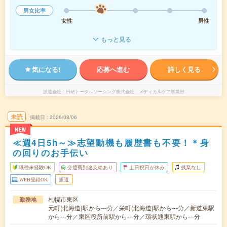
男女比率
女性
男性
もっと見る
気になる!
応募へ進む
詳しく見る
派遣会社
日研トータルソーシング株式会社 メディカルケア事業部
未読
掲載日
2026/08/06
NEW
≪週4日5h～≫志望動機も履歴書も不要！＊身
の回りのお手伝い
職種未経験OK
交通費別途支給あり
土日祝日が休み
残業なし
WEB登録OK
派遣
札幌市東区
勤務地
元町(北海道)駅から---分／栄町(北海道)駅から---分／新道東駅
から---分／東区役所前駅から---分／環状通東駅から---分