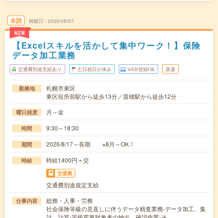
未読
掲載日
2026/08/07
NEW
【Excelスキルを活かして集中ワーク！】保険
データ加工業務
交通費別途支給あり
土日祝日が休み
WEB登録OK
派遣
札幌市東区
勤務地
東区役所前駅から徒歩13分／苗穂駅から徒歩12分
月～金
曜日頻度
9:30～18:30
時間
2026/8/17～長期 ※8月～OK！
期間
時給1400円＋交
時給
交通費
交通費別途規定支給
総務・人事・労務
仕事内容
社会保険等級の見直しに伴うデータ精査業務-データ加工、集
計、計算-等級変更対象者の抽出、確認作業-そ…