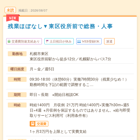
未読
掲載日
2026/08/07
NEW
残業ほぼなし▼東区役所前で総務・人事
交通費別途支給あり
土日祝日が休み
WEB登録OK
派遣
札幌市東区
勤務地
東区役所前駅から徒歩12分／札幌駅からバス7分
月～金／週5日
曜日頻度
09:30-18:00（休憩60分）実働7時間30分（残業少なめ！）
時間
勤務時間を下記の範囲で調整するこ…
即日～長期 ※開始日相談OK
期間
時給1400円 月収例 21万円 時給1400円×実働7h30m×週5
時給
日×4週 ※月収例を保証するものではありません。※給与即受
取りサービス利用可（利用条件有）
交通費
1ヶ月3万円を上限として実費支給