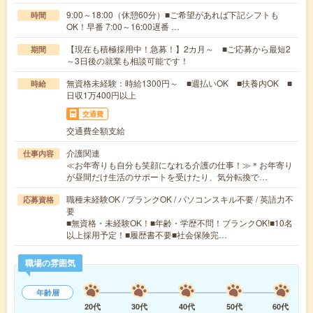
9:00～18:00（休憩60分）■ご希望があれば下記シフトも
時間
OK！早番 7:00～16:00遅番 …
【現在も積極採用中！急募！】2カ月～ ■ご応募から最短2
期間
～3日後の就業も相談可能です！
無資格未経験：時給1300円～ ■週払いOK ■扶養内OK ■
時給
日収1万400円以上
交通費
交通費全額支給
介護関連
仕事内容
≪お年寄りも自分も笑顔になれる介護の仕事！≫＊お年寄り
が昼間だけ生活のサポートを受けたり、気分転換で…
職種未経験OK / ブランクOK / パソコンスキル不要 / 英語力不
応募資格
要
■無資格・未経験OK！■年齢・学歴不問！ブランクOK!■10名
以上採用予定！■履歴書不要■社会保険完…
職場の雰囲気
年齢層
20代
30代
40代
50代
60代