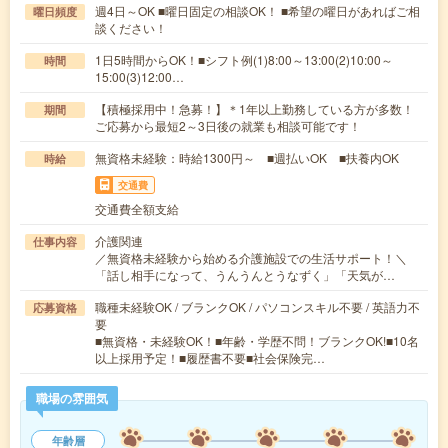
週4日～OK ■曜日固定の相談OK！ ■希望の曜日があればご相
曜日頻度
談ください！
1日5時間からOK！■シフト例(1)8:00～13:00(2)10:00～
時間
15:00(3)12:00…
【積極採用中！急募！】＊1年以上勤務している方が多数！
期間
ご応募から最短2～3日後の就業も相談可能です！
無資格未経験：時給1300円～ ■週払いOK ■扶養内OK
時給
交通費
交通費全額支給
介護関連
仕事内容
／無資格未経験から始める介護施設での生活サポート！＼
「話し相手になって、うんうんとうなずく」「天気が…
職種未経験OK / ブランクOK / パソコンスキル不要 / 英語力不
応募資格
要
■無資格・未経験OK！■年齢・学歴不問！ブランクOK!■10名
以上採用予定！■履歴書不要■社会保険完…
職場の雰囲気
年齢層