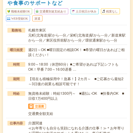
や食事のサポートなど
職種未経験OK
交通費別途支給あり
土日祝日が休み
残業なし
WEB登録OK
派遣
札幌市東区
勤務地
元町(北海道)駅から---分／栄町(北海道)駅から---分／新道東駅
から---分／東区役所前駅から---分／環状通東駅から---分
週2日～OK ■曜日固定の相談OK！ ■希望の曜日があればご相
曜日頻度
談ください！
9:00～18:00（休憩60分）■ご希望があれば下記シフトも
時間
OK！早番 7:00～16:00遅番 …
【現在も積極採用中！急募！】2カ月～ ■ご応募から最短2
期間
～3日後の就業も相談可能です！
無資格未経験：時給1300円～ ■週払いOK ■扶養内OK ■
時給
日収1万400円以上
交通費
交通費全額支給
介護関連
仕事内容
≪お年寄りも自分も笑顔になれる介護の仕事！≫＊お年寄り
が昼間だけ生活のサポートを受けたり、気分転換で…