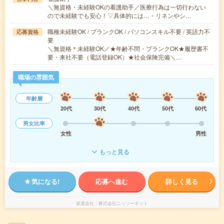
＼無資格・未経験OKの看護助手／医療行為は一切行わない
ので未経験でも安心！▽具体的には…・リネンやシ…
職種未経験OK / ブランクOK / パソコンスキル不要 / 英語力不
応募資格
要
＼無資格＊未経験OK／★年齢不問・ブランクOK★履歴書不
要・来社不要（電話登録OK）★社会保険完備＼…
職場の雰囲気
年齢層
20代
30代
40代
50代
60代
男女比率
女性
男性
もっと見る
気になる!
応募へ進む
詳しく見る
派遣会社
株式会社ニッソーネット