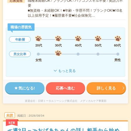
職種未経験OK / ブランクOK / パソコンスキル不要 / 英語力不
応募資格
要
■無資格・未経験OK！■年齢・学歴不問！ブランクOK!■10名
以上採用予定！■履歴書不要■社会保険完…
職場の雰囲気
年齢層
20代
30代
40代
50代
60代
男女比率
女性
男性
もっと見る
気になる!
応募へ進む
詳しく見る
派遣会社
日研トータルソーシング株式会社 メディカルケア事業部
未読
掲載日
2026/08/04
NEW
≪週2日～≫おばあちゃんの話し相手から始め