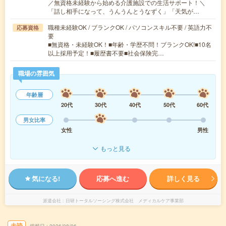
／無資格未経験から始める介護施設での生活サポート！＼
「話し相手になって、うんうんとうなずく」「天気が…
職種未経験OK / ブランクOK / パソコンスキル不要 / 英語力不
応募資格
要
■無資格・未経験OK！■年齢・学歴不問！ブランクOK!■10名
以上採用予定！■履歴書不要■社会保険完…
職場の雰囲気
年齢層
20代
30代
40代
50代
60代
男女比率
女性
男性
もっと見る
気になる!
応募へ進む
詳しく見る
派遣会社
日研トータルソーシング株式会社 メディカルケア事業部
未読