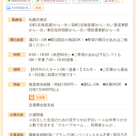
職種未経験OK
交通費別途支給あり
土日祝日が休み
残業なし
WEB登録OK
派遣
札幌市東区
勤務地
元町(北海道)駅から---分／栄町(北海道)駅から---分／新道東駅
から---分／東区役所前駅から---分／環状通東駅から---分
週2日～OK ■曜日固定の相談OK！ ■希望の曜日があればご相
曜日頻度
談ください！
9:00～18:00（休憩60分）■ご希望があれば下記シフトも
時間
OK！早番 7:00～16:00遅番 …
【8月中のスタートOK！急募！】2カ月～ ■ご応募から最短
期間
2～3日後に就業が可能です！
無資格未経験：時給1300円～ ■週払いOK ■扶養内OK ■
時給
日収1万400円以上
交通費
交通費全額支給
介護関連
仕事内容
≪自立した生活のための見守りやお手伝い！≫お年寄りが少
人数で生活する「グループホーム」。利用者さんが…
職種未経験OK / ブランクOK / パソコンスキル不要 / 英語力不
応募資格