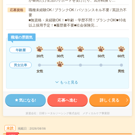
職種未経験OK / ブランクOK / パソコンスキル不要 / 英語力不
応募資格
要
■無資格・未経験OK！■年齢・学歴不問！ブランクOK!■10名
以上採用予定！■履歴書不要■社会保険完…
職場の雰囲気
年齢層
20代
30代
40代
50代
60代
男女比率
女性
男性
もっと見る
気になる!
応募へ進む
詳しく見る
派遣会社
日研トータルソーシング株式会社 メディカルケア事業部
未読
掲載日
2026/08/06