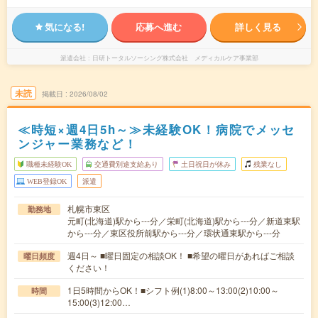
気になる!
応募へ進む
詳しく見る
派遣会社
日研トータルソーシング株式会社 メディカルケア事業部
未読
掲載日
2026/08/02
≪時短×週4日5h～≫未経験OK！病院でメッセ
ンジャー業務など！
職種未経験OK
交通費別途支給あり
土日祝日が休み
残業なし
WEB登録OK
派遣
札幌市東区
勤務地
元町(北海道)駅から---分／栄町(北海道)駅から---分／新道東駅
から---分／東区役所前駅から---分／環状通東駅から---分
週4日～ ■曜日固定の相談OK！ ■希望の曜日があればご相談
曜日頻度
ください！
1日5時間からOK！■シフト例(1)8:00～13:00(2)10:00～
時間
15:00(3)12:00…