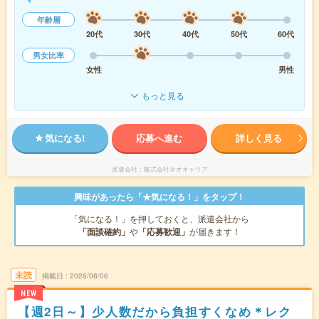
年齢層
20代
30代
40代
50代
60代
男女比率
女性
男性
もっと見る
気になる!
応募へ進む
詳しく見る
派遣会社
株式会社ネオキャリア
興味があったら「★気になる！」をタップ！
「気になる！」を押しておくと、派遣会社から
「面談確約」
や
「応募歓迎」
が届きます！
未読
掲載日
2026/08/06
NEW
【週2日～】少人数だから負担すくなめ＊レク