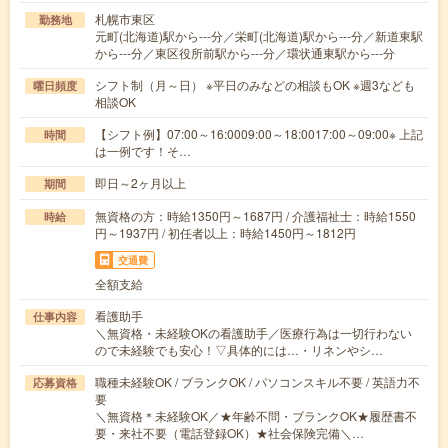
札幌市東区
勤務地
元町(北海道)駅から---分／栄町(北海道)駅から---分／新道東駅
から---分／東区役所前駅から---分／環状通東駅から---分
シフト制（月～日） ※平日のみなどの相談もOK ※週3なども
曜日頻度
相談OK
【シフト例】07:00～16:0009:00～18:0017:00～09:00※ 上記
時間
は一例です！そ…
即日～2ヶ月以上
期間
無資格の方：時給1350円～1687円 / 介護福祉士：時給1550
時給
円～1937円 / 初任者以上：時給1450円～1812円
交通費
全額支給
看護助手
仕事内容
＼無資格・未経験OKの看護助手／医療行為は一切行わない
ので未経験でも安心！▽具体的には…・リネンやシ…
職種未経験OK / ブランクOK / パソコンスキル不要 / 英語力不
応募資格
要
＼無資格＊未経験OK／★年齢不問・ブランクOK★履歴書不
要・来社不要（電話登録OK）★社会保険完備＼…