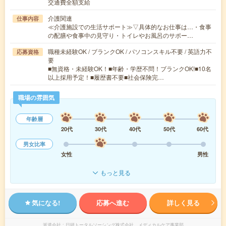
交通費全額支給
介護関連
仕事内容
≪介護施設での生活サポート≫▽具体的なお仕事は…・食事
の配膳や食事中の見守り・トイレやお風呂のサポー…
職種未経験OK / ブランクOK / パソコンスキル不要 / 英語力不
応募資格
要
■無資格・未経験OK！■年齢・学歴不問！ブランクOK!■10名
以上採用予定！■履歴書不要■社会保険完…
職場の雰囲気
年齢層
20代
30代
40代
50代
60代
男女比率
女性
男性
もっと見る
気になる!
応募へ進む
詳しく見る
派遣会社
日研トータルソーシング株式会社 メディカルケア事業部