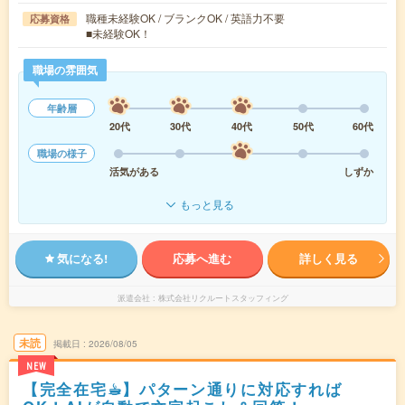
職種未経験OK / ブランクOK / 英語力不要
応募資格
■未経験OK！
職場の雰囲気
年齢層
20代
30代
40代
50代
60代
職場の様子
活気がある
しずか
もっと見る
気になる!
応募へ進む
詳しく見る
派遣会社
株式会社リクルートスタッフィング
未読
掲載日
2026/08/05
NEW
【完全在宅☕︎】パターン通りに対応すれば