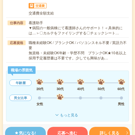
交通費
交通費全額支給
看護助手
仕事内容
▼病院の一般病棟にて看護師さんのサポート！＜具体的に
は…＞〇カルテをファイリングする〇チェックシート…
職種未経験OK / ブランクOK / パソコンスキル不要 / 英語力不
応募資格
要
無資格・未経験OK年齢・学歴不問 ブランクOK★10名以上
採用予定履歴書は不要です。少しでも興味があ…
職場の雰囲気
年齢層
20代
30代
40代
50代
60代
男女比率
女性
男性
もっと見る
気になる!
応募へ進む
詳しく見る