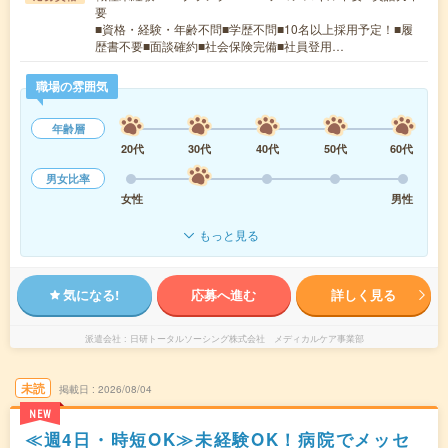
要
■資格・経験・年齢不問■学歴不問■10名以上採用予定！■履
歴書不要■面談確約■社会保険完備■社員登用…
職場の雰囲気
年齢層
20代
30代
40代
50代
60代
男女比率
女性
男性
もっと見る
気になる!
応募へ進む
詳しく見る
派遣会社
日研トータルソーシング株式会社 メディカルケア事業部
未読
掲載日
2026/08/04
NEW
≪週4日・時短OK≫未経験OK！病院でメッセ