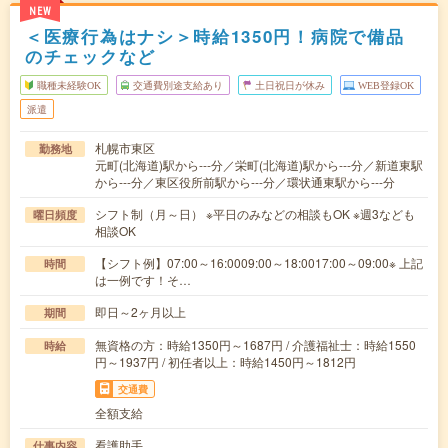
NEW
＜医療行為はナシ＞時給1350円！病院で備品
のチェックなど
職種未経験OK
交通費別途支給あり
土日祝日が休み
WEB登録OK
派遣
札幌市東区
勤務地
元町(北海道)駅から---分／栄町(北海道)駅から---分／新道東駅
から---分／東区役所前駅から---分／環状通東駅から---分
シフト制（月～日） ※平日のみなどの相談もOK ※週3なども
曜日頻度
相談OK
【シフト例】07:00～16:0009:00～18:0017:00～09:00※ 上記
時間
は一例です！そ…
即日～2ヶ月以上
期間
無資格の方：時給1350円～1687円 / 介護福祉士：時給1550
時給
円～1937円 / 初任者以上：時給1450円～1812円
交通費
全額支給
看護助手
仕事内容