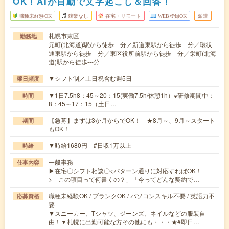
OK！AIが自動で文字起こし＆回答！
職種未経験OK
残業なし
在宅・リモート
WEB登録OK
派遣
札幌市東区
勤務地
元町(北海道)駅から徒歩---分／新道東駅から徒歩---分／環状
通東駅から徒歩---分／東区役所前駅から徒歩---分／栄町(北海
道)駅から徒歩---分
▼シフト制／土日祝含む週5日
曜日頻度
▼1日7.5h8：45～20：15(実働7.5h/休憩1h）※研修期間中：
時間
8：45～17：15（土日…
【急募】まずは3か月からでOK！ ★8月～、9月～スタート
期間
もOK！
▼時給1680円 #日収1万以上
時給
一般事務
仕事内容
▶在宅〇シフト相談〇<パターン通りに対応すればOK！
>「この項目って何書くの？」「今ってどんな契約で…
職種未経験OK / ブランクOK / パソコンスキル不要 / 英語力不
応募資格
要
▼スニーカー、Tシャツ、ジーンズ、ネイルなどの服装自
由！▼札幌に出勤可能な方その他にも・・・★#即日…