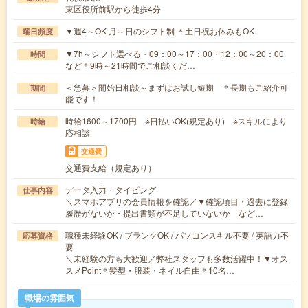
東区役所前駅から徒歩4分
▼週4～OK 月～日のシフト制 ＊土日祝お休みもOK
曜日頻度
▼7h～シフト選べる・09：00～17：00・12：00～20：00
時間
など＊9時～21時間でご相談くだ…
＜急募＞開始日相談～まずはお試し短期 ＊長期もご紹介可
期間
能です！
時給1600～1700円 ※日払いOK(規定あり) ※スキルにより
時給
応相談
交通費
交通費支給（規定あり）
データ入力・タイピング
仕事内容
＼スマホアプリの会員情報を確認／▼確認項目・過去に登録
履歴がないか・提出書類が不足していないか など…
職種未経験OK / ブランクOK / パソコンスキル不要 / 英語力不
応募資格
要
＼未経験の方も大歓迎／弊社スタッフも多数活躍中！▼オス
スメPoint＊髪型・服装・ネイル自由＊10名…
職場の雰囲気