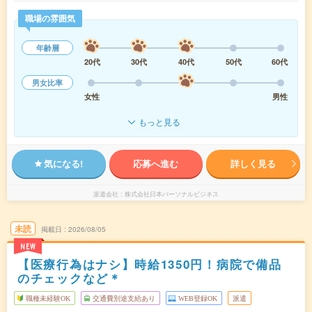
職場の雰囲気
年齢層
20代
30代
40代
50代
60代
男女比率
女性
男性
もっと見る
気になる!
応募へ進む
詳しく見る
派遣会社
株式会社日本パーソナルビジネス
未読
掲載日
2026/08/05
NEW
【医療行為はナシ】時給1350円！病院で備品
のチェックなど＊
職種未経験OK
交通費別途支給あり
WEB登録OK
派遣