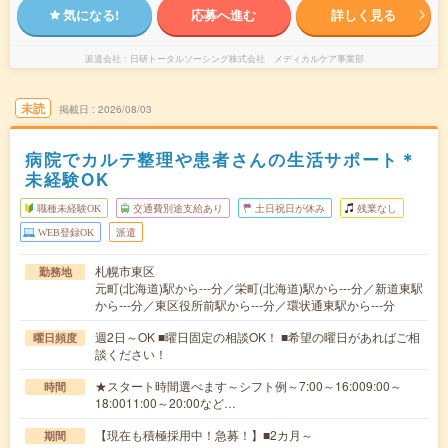
気になる!
応募へ進む
詳しく見る
派遣会社
日研トータルソーシング株式会社 メディカルケア事業部
未読
掲載日
2026/08/03
病院でカルテ整理や患者さんの生活サポート＊
未経験OK
職種未経験OK
交通費別途支給あり
土日祝日が休み
残業なし
WEB登録OK
派遣
札幌市東区
勤務地
元町(北海道)駅から---分／栄町(北海道)駅から---分／新道東駅
から---分／東区役所前駅から---分／環状通東駅から---分
週2日～OK ■曜日固定の相談OK！ ■希望の曜日があればご相
曜日頻度
談ください！
★スタート時間選べます～シフト例～7:00～16:009:00～
時間
18:0011:00～20:00など…
【現在も積極採用中！急募！】■2カ月～
期間