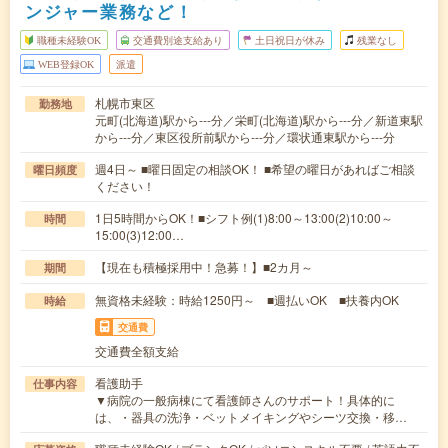
ンジャー業務など！
職種未経験OK
交通費別途支給あり
土日祝日が休み
残業なし
WEB登録OK
派遣
札幌市東区
勤務地
元町(北海道)駅から---分／栄町(北海道)駅から---分／新道東駅
から---分／東区役所前駅から---分／環状通東駅から---分
週4日～ ■曜日固定の相談OK！ ■希望の曜日があればご相談
曜日頻度
ください！
1日5時間からOK！■シフト例(1)8:00～13:00(2)10:00～
時間
15:00(3)12:00…
【現在も積極採用中！急募！】■2カ月～
期間
無資格未経験：時給1250円～ ■週払いOK ■扶養内OK
時給
交通費
交通費全額支給
看護助手
仕事内容
▼病院の一般病棟にて看護師さんのサポート！具体的に
は、・器具の洗浄・ベットメイキングやシーツ交換・移…