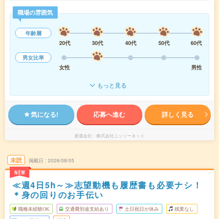
職場の雰囲気
年齢層
20代
30代
40代
50代
60代
男女比率
女性
男性
もっと見る
気になる!
応募へ進む
詳しく見る
派遣会社
株式会社ニッソーネット
未読
掲載日
2026/08/05
NEW
≪週4日5h～≫志望動機も履歴書も必要ナシ！
＊身の回りのお手伝い
職種未経験OK
交通費別途支給あり
土日祝日が休み
残業なし