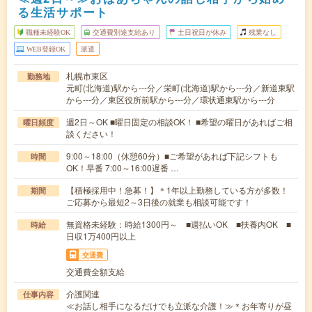
る生活サポート
職種未経験OK
交通費別途支給あり
土日祝日が休み
残業なし
WEB登録OK
派遣
札幌市東区
勤務地
元町(北海道)駅から---分／栄町(北海道)駅から---分／新道東駅
から---分／東区役所前駅から---分／環状通東駅から---分
週2日～OK ■曜日固定の相談OK！ ■希望の曜日があればご相
曜日頻度
談ください！
9:00～18:00（休憩60分）■ご希望があれば下記シフトも
時間
OK！早番 7:00～16:00遅番 …
【積極採用中！急募！】＊1年以上勤務している方が多数！
期間
ご応募から最短2～3日後の就業も相談可能です！
無資格未経験：時給1300円～ ■週払いOK ■扶養内OK ■
時給
日収1万400円以上
交通費
交通費全額支給
介護関連
仕事内容
≪お話し相手になるだけでも立派な介護！≫＊お年寄りが昼