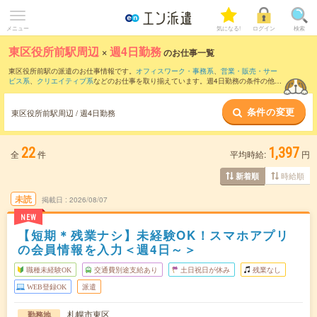
メニュー
気になる!
ログイン
検索
東区役所前駅周辺
×
週4日勤務
のお仕事一覧
東区役所前駅の派遣のお仕事情報です。
オフィスワーク・事務系
、
営業・販売・サー
ビス系
、
クリエイティブ系
などのお仕事を取り揃えています。週4日勤務の条件の他
に、
交通費別途支給あり
、
職種未経験OK
、
友だちと一緒の応募OK
などのこだわり条
件も取り揃えています。
条件の変更
東区役所前駅周辺 / 週4日勤務
22
1,397
全
件
平均時給:
円
時給順
新着順
未読
掲載日
2026/08/07
NEW
【短期＊残業ナシ】未経験OK！スマホアプリ
の会員情報を入力＜週4日～＞
職種未経験OK
交通費別途支給あり
土日祝日が休み
残業なし
WEB登録OK
派遣
札幌市東区
勤務地