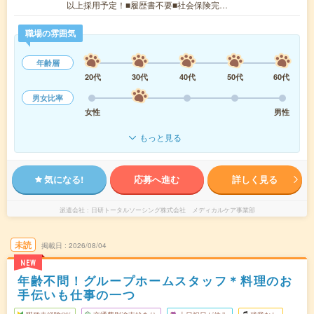
以上採用予定！■履歴書不要■社会保険完…
職場の雰囲気
年齢層
20代
30代
40代
50代
60代
男女比率
女性
男性
もっと見る
気になる!
応募へ進む
詳しく見る
派遣会社
日研トータルソーシング株式会社 メディカルケア事業部
未読
掲載日
2026/08/04
NEW
年齢不問！グループホームスタッフ＊料理のお
手伝いも仕事の一つ