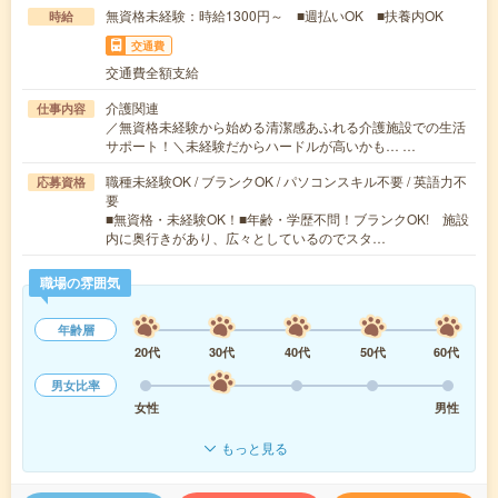
無資格未経験：時給1300円～ ■週払いOK ■扶養内OK
時給
交通費
交通費全額支給
介護関連
仕事内容
／無資格未経験から始める清潔感あふれる介護施設での生活
サポート！＼未経験だからハードルが高いかも… …
職種未経験OK / ブランクOK / パソコンスキル不要 / 英語力不
応募資格
要
■無資格・未経験OK！■年齢・学歴不問！ブランクOK! 施設
内に奥行きがあり、広々としているのでスタ…
職場の雰囲気
年齢層
20代
30代
40代
50代
60代
男女比率
女性
男性
もっと見る