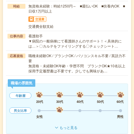
無資格未経験：時給1250円～ ■週払いOK ■扶養内OK ■
時給
日収1万円以上
交通費
交通費全額支給
看護助手
仕事内容
▼病院の一般病棟にて看護師さんのサポート！＜具体的に
は…＞〇カルテをファイリングする〇チェックシート…
職種未経験OK / ブランクOK / パソコンスキル不要 / 英語力不
応募資格
要
無資格・未経験OK年齢・学歴不問 ブランクOK★10名以上
採用予定履歴書は不要です。少しでも興味があ…
職場の雰囲気
年齢層
20代
30代
40代
50代
60代
男女比率
女性
男性
もっと見る