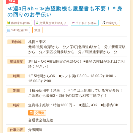
NEW
≪週4日5h～≫志望動機も履歴書も不要！＊身
の回りのお手伝い
職種未経験OK
交通費別途支給あり
土日祝日が休み
残業なし
WEB登録OK
派遣
札幌市東区
勤務地
元町(北海道)駅から---分／栄町(北海道)駅から---分／新道東駅
から---分／東区役所前駅から---分／環状通東駅から---分
週4日～OK ■曜日固定の相談OK！ ■希望の曜日があればご相
曜日頻度
談ください！
1日5時間からOK！■シフト例(1)8:00～13:00(2)10:00～
時間
15:00(3)12:00…
【積極採用中！急募！】＊1年以上勤務している方が多数！
期間
ご応募から最短2～3日後の就業も相談可能です！
無資格未経験：時給1300円～ ■週払いOK ■扶養内OK
時給
交通費
交通費全額支給
介護関連
仕事内容