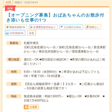
未読
掲載日
2026/08/04
NEW
【オープニング募集】おばあちゃんのお散歩付
き添いも仕事の1つ
職種未経験OK
交通費別途支給あり
土日祝日が休み
残業なし
WEB登録OK
派遣
札幌市東区
勤務地
元町(北海道)駅から---分／栄町(北海道)駅から---分／新道東駅
から---分／東区役所前駅から---分／環状通東駅から---分
週2日～OK ■曜日固定の相談OK！ ■希望の曜日があればご相
曜日頻度
談ください！
9:00～18:00（休憩60分）■ご希望があれば下記シフトも
時間
OK！早番 7:00～16:00遅番 …
【現在も積極採用中！急募！】2カ月～ ■ご応募から最短2
期間
～3日後の就業も相談可能です！
無資格未経験：時給1300円～ ■週払いOK ■扶養内OK ■
時給
日収1万400円以上
交通費