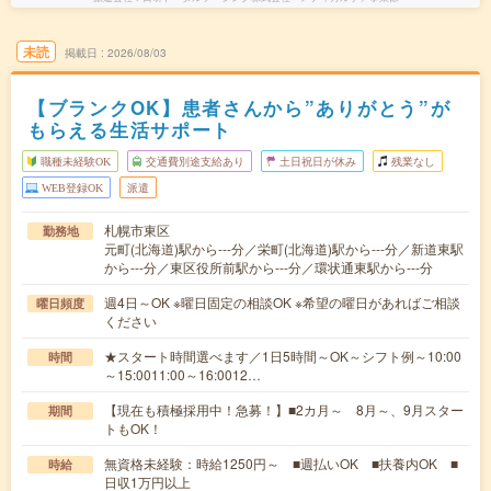
未読
掲載日
2026/08/03
【ブランクOK】患者さんから”ありがとう”が
もらえる生活サポート
職種未経験OK
交通費別途支給あり
土日祝日が休み
残業なし
WEB登録OK
派遣
札幌市東区
勤務地
元町(北海道)駅から---分／栄町(北海道)駅から---分／新道東駅
から---分／東区役所前駅から---分／環状通東駅から---分
週4日～OK ※曜日固定の相談OK ※希望の曜日があればご相談
曜日頻度
ください
★スタート時間選べます／1日5時間～OK～シフト例～10:00
時間
～15:0011:00～16:0012…
【現在も積極採用中！急募！】■2カ月～ 8月～、9月スター
期間
トもOK！
無資格未経験：時給1250円～ ■週払いOK ■扶養内OK ■
時給
日収1万円以上