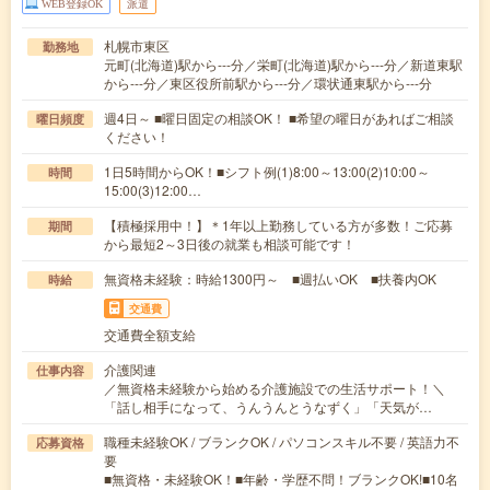
WEB登録OK
派遣
札幌市東区
勤務地
元町(北海道)駅から---分／栄町(北海道)駅から---分／新道東駅
から---分／東区役所前駅から---分／環状通東駅から---分
週4日～ ■曜日固定の相談OK！ ■希望の曜日があればご相談
曜日頻度
ください！
1日5時間からOK！■シフト例(1)8:00～13:00(2)10:00～
時間
15:00(3)12:00…
【積極採用中！】＊1年以上勤務している方が多数！ご応募
期間
から最短2～3日後の就業も相談可能です！
無資格未経験：時給1300円～ ■週払いOK ■扶養内OK
時給
交通費
交通費全額支給
介護関連
仕事内容
／無資格未経験から始める介護施設での生活サポート！＼
「話し相手になって、うんうんとうなずく」「天気が…
職種未経験OK / ブランクOK / パソコンスキル不要 / 英語力不
応募資格
要
■無資格・未経験OK！■年齢・学歴不問！ブランクOK!■10名