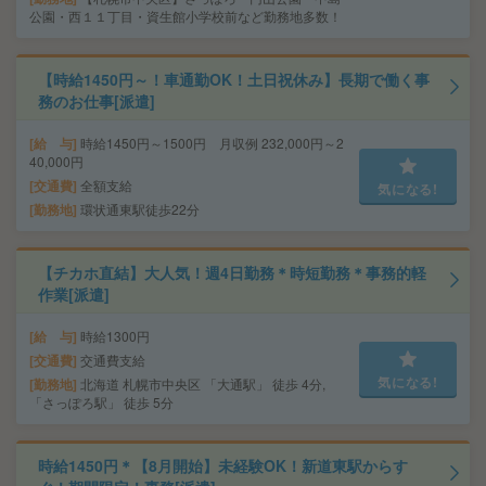
公園・西１１丁目・資生館小学校前など勤務地多数！
【時給1450円～！車通勤OK！土日祝休み】長期で働く事
務のお仕事[派遣]
給 与
時給1450円～1500円 月収例 232,000円～2
40,000円
交通費
全額支給
気になる!
勤務地
環状通東駅徒歩22分
【チカホ直結】大人気！週4日勤務＊時短勤務＊事務的軽
作業[派遣]
給 与
時給1300円
交通費
交通費支給
気になる!
勤務地
北海道 札幌市中央区 「大通駅」 徒歩 4分,
「さっぽろ駅」 徒歩 5分
時給1450円＊【8月開始】未経験OK！新道東駅からす