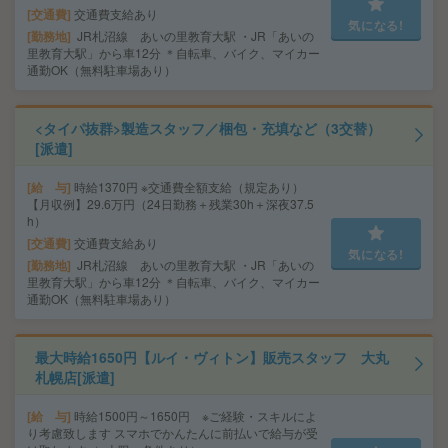
交通費
交通費支給あり
気になる!
勤務地
JR札沼線 あいの里教育大駅 ・JR「あいの
里教育大駅」から車12分 ＊自転車、バイク、マイカー
通勤OK（無料駐車場あり）
<タイパ抜群>製造スタッフ／梱包・充填など（3交替）
[派遣]
給 与
時給1370円 ※交通費全額支給（規定あり）
【月収例】29.6万円（24日勤務＋残業30h＋深夜37.5
h）
交通費
交通費支給あり
気になる!
勤務地
JR札沼線 あいの里教育大駅 ・JR「あいの
里教育大駅」から車12分 ＊自転車、バイク、マイカー
通勤OK（無料駐車場あり）
最大時給1650円【ルイ・ヴィトン】販売スタッフ 大丸
札幌店[派遣]
給 与
時給1500円～1650円 ※ご経験・スキルによ
り考慮致します スマホでかんたんに前払いで給与が受