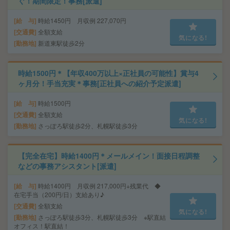
ぐ！期間限定！事務[派遣]
給 与
時給1450円 月収例 227,070円
交通費
全額支給
気になる!
勤務地
新道東駅徒歩2分
時給1500円＊【年収400万以上×正社員の可能性】賞与4
ヶ月分！手当充実＊事務[正社員への紹介予定派遣]
給 与
時給1500円
交通費
全額支給
気になる!
勤務地
さっぽろ駅徒歩2分、札幌駅徒歩3分
【完全在宅】時給1400円＊メールメイン！面接日程調整
などの事務アシスタント[派遣]
給 与
時給1400円 月収例 217,000円+残業代 ◆
在宅手当（200円/日）支給あり♪
交通費
全額支給
気になる!
勤務地
さっぽろ駅徒歩3分、札幌駅徒歩3分 ※駅直結
オフィス！駅直結！