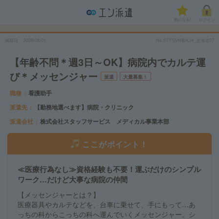
気になる!
ログイン
掲載日
2026/08/01
No.STFSVH看KJ4_北海道27
【年齢不問＊週3日～OK】病院内でカルテ運
び＊メッセンジャー
派遣
大量募集！
職種
看護助手
派遣先
【勤務地選べます】病院・クリニック
派遣会社
株式会社スタッフサービス メディカル事業本部
ここがポイント！
≪医療行為なし≫資格経験も不要！運ぶだけのシンプル
ワーク…だけど大事な病院の仲間
【メッセンジャーとは？】
医療器具やカルテなどを、台車に乗せて、手にもって…あ
っちの科からこっちの科へ運んでいくメッセンジャー。シ