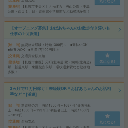
交通費
気になる!
勤務地
【札幌市中央区】さっぽろ・円山公園・中島
公園・西１１丁目・資生館小学校前など勤務地多数！
【オープニング募集】おばあちゃんのお散歩付き添いも
仕事の1つ[派遣]
給 与
無資格未経験：時給1300円～ ■週払いOK
■扶養内OK ■日収1万400円以上
交通費
交通費全額支給
気になる!
勤務地
【札幌市東区】元町(北海道)駅・栄町(北海道)
駅・新道東駅・東区役所前駅・環状通東駅など勤務地
多数！
3ヵ月で71万円稼ぐ！未経験OK＊おばあちゃんのお話相
手など＊[派遣]
給 与
無資格の方：時給1350円～1687円 / 介護福祉
士：時給1550円～1937円 / 初任者以上：時給1450円
～1812円
交通費
全額支給
気になる!
勤務地
【札幌市中央区】さっぽろ・円山公園・中島