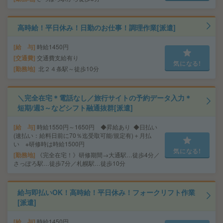
高時給！平日休み！日勤のお仕事！調理作業[派遣]
給 与
時給1450円
交通費
交通費支給有り
気になる!
勤務地
北２４条駅～徒歩10分
＼完全在宅＊電話なし／旅行サイトの予約データ入力＊
短期/週3～などシフト融通抜群[派遣]
給 与
時給1550円～1650円 ◆昇給あり ◆日払い
(速払い：給料日前に70％迄受取可能/規定有)＋月払
い ※研修時は時給1500円
気になる!
勤務地
《完全在宅！》研修期間→大通駅…徒歩4分／
さっぽろ駅…徒歩7分／札幌駅…徒歩10分
給与即払いOK！高時給！平日休み！フォークリフト作業
[派遣]
給 与
時給1450円