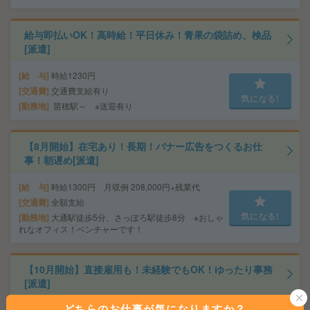
給与即払いOK！高時給！平日休み！青果の袋詰め、検品
[派遣]
給 与
時給1230円
交通費
交通費支給有り
気になる!
勤務地
苗穂駅～ ※送迎有り
【8月開始】在宅あり！長期！バナー広告をつくるお仕
事！朝遅め[派遣]
給 与
時給1300円 月収例 208,000円+残業代
交通費
全額支給
気になる!
勤務地
大通駅徒歩5分、さっぽろ駅徒歩8分 ※おしゃ
れなオフィス！ベンチャーです！
【10月開始】直接雇用も！未経験でもOK！ゆったり事務
[派遣]
どちらのお仕事が気になりますか？
時給1400円