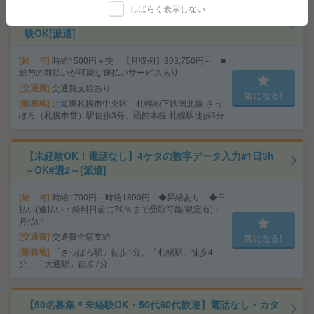
しばらく表示しない
【完全在宅】データ入力など＊大手グループ会社＊未経
験OK[派遣]
給 与
時給1500円＋交 【月収例】303,750円～ ■
給与の前払いが可能な速払いサービスあり
交通費
交通費支給あり
気になる!
勤務地
北海道札幌市中央区 札幌地下鉄南北線 さっ
ぽろ（札幌市営）駅徒歩3分、函館本線 札幌駅徒歩3分
【未経験OK！電話なし】4ケタの数字データ入力#1日3h
～OK#週2～[派遣]
給 与
時給1700円～時給1800円 ◆昇給あり ◆日
払い(速払い：給料日前に70％まで受取可能/規定有)＋
月払い
交通費
交通費全額支給
気になる!
勤務地
「さっぽろ駅」徒歩1分、「札幌駅」徒歩4
分、「大通駅」徒歩7分
【50名募集＊未経験OK・50代60代歓迎】電話なし・カタ