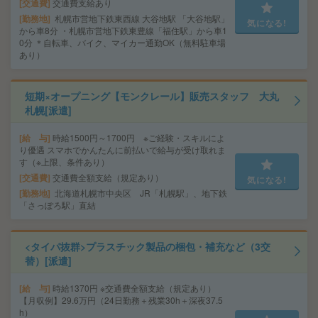
交通費
交通費支給あり
勤務地
札幌市営地下鉄東西線 大谷地駅 「大谷地駅」
気になる!
から車8分 ・札幌市営地下鉄東豊線「福住駅」から車1
0分 ＊自転車、バイク、マイカー通勤OK（無料駐車場
あり）
短期×オープニング【モンクレール】販売スタッフ 大丸
札幌[派遣]
給 与
時給1500円～1700円 ※ご経験・スキルによ
り優遇 スマホでかんたんに前払いで給与が受け取れま
す（※上限、条件あり）
交通費
交通費全額支給（規定あり）
気になる!
勤務地
北海道札幌市中央区 JR「札幌駅」、地下鉄
「さっぽろ駅」直結
<タイパ抜群>プラスチック製品の梱包・補充など（3交
替）[派遣]
給 与
時給1370円 ※交通費全額支給（規定あり）
【月収例】29.6万円（24日勤務＋残業30h＋深夜37.5
h）