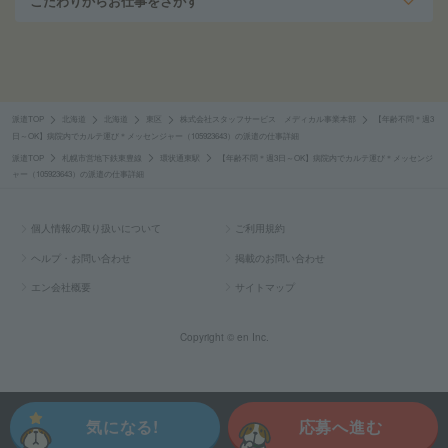
こだわりからお仕事をさがす
派遣TOP
北海道
北海道
東区
株式会社スタッフサービス メディカル事業本部
【年齢不問＊週3
日～OK】病院内でカルテ運び＊メッセンジャー（105923643）の派遣の仕事詳細
派遣TOP
札幌市営地下鉄東豊線
環状通東駅
【年齢不問＊週3日～OK】病院内でカルテ運び＊メッセンジ
ャー（105923643）の派遣の仕事詳細
個人情報の取り扱いについて
ご利用規約
ヘルプ・お問い合わせ
掲載のお問い合わせ
エン会社概要
サイトマップ
Copyright © en Inc.
気になる!
応募へ進む