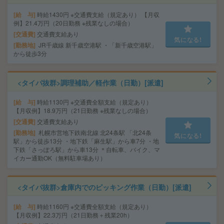
給 与
時給1430円 ※交通費支給（規定あり） 【月収
例】21.4万円（20日勤務 ※残業なしの場合）
交通費
交通費支給あり
気になる!
勤務地
JR千歳線 新千歳空港駅 ・「新千歳空港駅」
から徒歩3分
<タイパ抜群>調理補助／軽作業（日勤）[派遣]
給 与
時給1130円 ※交通費全額支給（規定あり）
【月収例】18.9万円（21日勤務 ※残業なしの場合）
交通費
交通費支給あり
勤務地
札幌市営地下鉄南北線 北24条駅 「北24条
気になる!
駅」から徒歩13分 ・地下鉄「麻生駅」から車7分 ・地
下鉄「さっぽろ駅」から車13分 ＊自転車、バイク、マ
イカー通勤OK（無料駐車場あり）
<タイパ抜群>倉庫内でのピッキング作業（日勤）[派遣]
給 与
時給1160円 ※交通費全額支給（規定あり）
【月収例】22.3万円（21日勤務＋残業20h）