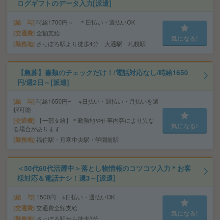
ログギフトのデータ入力[派遣]
給 与
時給1700円～ ＊日払い・週払いOK
交通費
全額支給
気になる!
勤務地
さっぽろ駅より徒歩4分 大通駅 札幌駅
【急募】書類のチェックだけ！/電話対応なし/時給1650
円/週2日～[派遣]
給 与
時給1650円~ ※日払い・週払い・月払いを選
択可能
交通費
【一部支給】＊勤務地や仕事内容により異な
気になる!
る場合があります
勤務地
福住駅・月寒中央駅・学園前駅
＜50代60代活躍中＞落とし物情報のコツコツ入力＊お客
様対応＆電話ナシ！週3～[派遣]
給 与
1500円 ※日払い・週払いOK
交通費
交通費全額支給
気になる!
勤務地
さっぽろ駅から徒歩3分