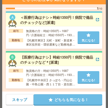
給 与
交通費
交通費支給
1
/10
気になる!
勤務地
北海道 札幌市中央区 「さっぽろ駅」 徒歩 2
分,「札幌駅」 徒歩 5分
＜医療行為はナシ＞時給1350円！病院で備品
のチェックなど[派遣]
【50代～60代活躍】経験を活かす落着いた職場*補助金支
無資格の方：時給1350円～1687
給与
援＊事務[派遣]
円 / 介護福祉士：時給1550円～1937
円 / 初任者以上：時給1450円～1812
【札幌市東区】元町・栄町・新道東・
気になる!
勤務地
給 与
時給1300円＋交
円
東区役所前・環状通東など勤務地多
交通費
交通費支給有
数！
気になる!
勤務地
札幌市営南北線 さっぽろ駅 徒歩10分/札幌市
【医療行為はナシ】時給1350円！病院で備品
営東西線 西11丁目駅 徒歩11分
のチェックなど＊[派遣]
無資格の方：時給1350円～1687
給与
＼週1～＆時短もOK／図書館、新規書籍の情報を入力す
円 / 介護福祉士：時給1550円～1937
るだけ！WワークOK[派遣]
円 / 初任者以上：時給1450円～1812
【札幌市中央区】さっぽろ・円山公
気になる!
勤務地
円
園・中島公園・西１１丁目・資生館小
給 与
時給1800円
学校前など勤務地多数！
交通費
交通費込
気になる!
勤務地
札幌駅/さっぽろ駅/大通り駅より徒歩5分、西1
スキップ
どちらも気になる！
1丁目、すすきの駅より徒歩10分