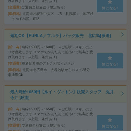
け取れます（※上限、条件あり）
交通費
交通費全額支給（規定あり）
気になる!
勤務地
北海道札幌市中央区 JR「札幌駅」、地下鉄
「さっぽろ駅」直結
短期OK【FURLA／フルラ】バッグ販売 北広島[派遣]
給 与
時給1500円～1600円 ※ご経験・スキルによ
り考慮致します スマホでかんたんに前払いで給与が受
け取れます（※上限、条件あり）
交通費
車通勤希望の方もご相談ください
気になる!
勤務地
北海道北広島市 大谷地駅からバスで25分
車通勤OK
最大時給1650円【ルイ・ヴィトン】販売スタッフ 丸井
今井[派遣]
給 与
時給1500円～1650円 ※ご経験・スキルによ
り考慮致します スマホでかんたんに前払いで給与が受
け取れます（※上限、条件あり）
交通費
交通費全額支給（規定あり）
気になる!