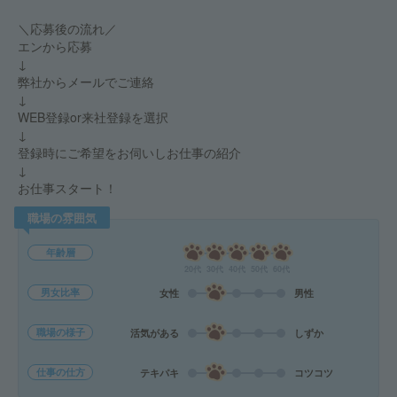
＼応募後の流れ／
エンから応募
↓
弊社からメールでご連絡
↓
WEB登録or来社登録を選択
↓
登録時にご希望をお伺いしお仕事の紹介
↓
お仕事スタート！
職場の雰囲気
年齢層
20代
30代
40代
50代
60代
男女比率
女性
男性
職場の様子
活気がある
しずか
仕事の仕方
テキパキ
コツコツ