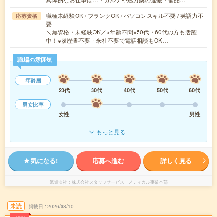
職種未経験OK / ブランクOK / パソコンスキル不要 / 英語力不
応募資格
要
＼無資格・未経験OK／※年齢不問※50代・60代の方も活躍
中！※履歴書不要・来社不要で電話相談もOK…
職場の雰囲気
年齢層
20代
30代
40代
50代
60代
男女比率
女性
男性
もっと見る
気になる!
応募へ進む
詳しく見る
派遣会社
株式会社スタッフサービス メディカル事業本部
未読
掲載日
2026/08/10