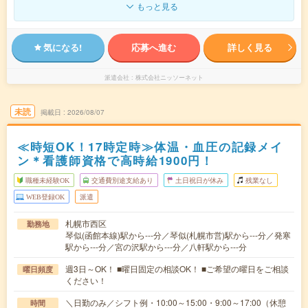
もっと見る
気になる!
応募へ進む
詳しく見る
派遣会社
株式会社ニッソーネット
未読
掲載日
2026/08/07
≪時短OK！17時定時≫体温・血圧の記録メイ
ン＊看護師資格で高時給1900円！
職種未経験OK
交通費別途支給あり
土日祝日が休み
残業なし
WEB登録OK
派遣
札幌市西区
勤務地
琴似(函館本線)駅から---分／琴似(札幌市営)駅から---分／発寒
駅から---分／宮の沢駅から---分／八軒駅から---分
週3日～OK！ ■曜日固定の相談OK！ ■ご希望の曜日をご相談
曜日頻度
ください！
＼日勤のみ／シフト例・10:00～15:00・9:00～17:00（休憩
時間