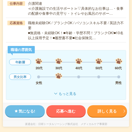
介護関連
仕事内容
≪介護施設での生活サポート≫▽具体的なお仕事は…・食事
の配膳や食事中の見守り・トイレやお風呂のサポー…
職種未経験OK / ブランクOK / パソコンスキル不要 / 英語力不
応募資格
要
■無資格・未経験OK！■年齢・学歴不問！ブランクOK!■10名
以上採用予定！■履歴書不要■社会保険完…
職場の雰囲気
年齢層
20代
30代
40代
50代
60代
男女比率
女性
男性
もっと見る
気になる!
応募へ進む
詳しく見る
派遣会社
日研トータルソーシング株式会社 メディカルケア事業部