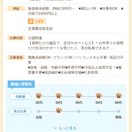
無資格未経験：時給1300円～ ■週払いOK ■扶養内OK ■
時給
日収1万400円以上
交通費
交通費全額支給
介護関連
仕事内容
【昼間だけの施設で、生活サポートなど】＊お年寄りが昼間
だけ生活のサポートを受けたり、気分転換できるデ…
職種未経験OK / ブランクOK / パソコンスキル不要 / 英語力不
応募資格
要
■資格・経験・年齢不問■学歴不問■10名以上採用予定！■履
歴書不要■面談確約■社会保険完備■社員登用…
職場の雰囲気
年齢層
20代
30代
40代
50代
60代
男女比率
女性
男性
もっと見る