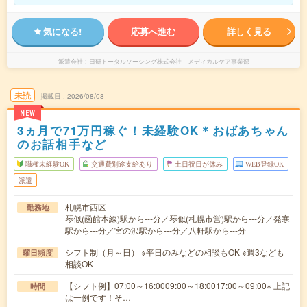
気になる!
応募へ進む
詳しく見る
派遣会社
日研トータルソーシング株式会社 メディカルケア事業部
未読
掲載日
2026/08/08
NEW
3ヵ月で71万円稼ぐ！未経験OK＊おばあちゃん
のお話相手など
職種未経験OK
交通費別途支給あり
土日祝日が休み
WEB登録OK
派遣
札幌市西区
勤務地
琴似(函館本線)駅から---分／琴似(札幌市営)駅から---分／発寒
駅から---分／宮の沢駅から---分／八軒駅から---分
シフト制（月～日） ※平日のみなどの相談もOK ※週3なども
曜日頻度
相談OK
【シフト例】07:00～16:0009:00～18:0017:00～09:00※ 上記
時間
は一例です！そ…