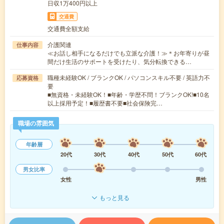
日収1万400円以上
交通費
交通費全額支給
介護関連
仕事内容
≪お話し相手になるだけでも立派な介護！≫＊お年寄りが昼
間だけ生活のサポートを受けたり、気分転換できる…
職種未経験OK / ブランクOK / パソコンスキル不要 / 英語力不
応募資格
要
■無資格・未経験OK！■年齢・学歴不問！ブランクOK!■10名
以上採用予定！■履歴書不要■社会保険完…
職場の雰囲気
年齢層
20代
30代
40代
50代
60代
男女比率
女性
男性
もっと見る