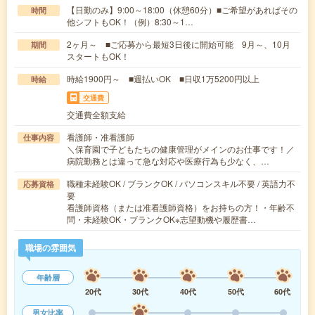
【日勤のみ】9:00～18:00（休憩60分）■ご希望があればその
時間
他シフトもOK！（例）8:30～1…
2ヶ月～ ■ご応募から最短3日後に開始可能 9月～、10月
期間
スタートもOK！
時給1900円～ ■週払いOK ■日収1万5200円以上
時給
交通費
交通費全額支給
看護師・准看護師
仕事内容
＼保育園で子どもたちの健康管理がメインのお仕事です！／
病院勤務とは違って急な対応や医療行為も少なく、…
職種未経験OK / ブランクOK / パソコンスキル不要 / 英語力不
応募資格
要
看護師資格（または准看護師資格）をお持ちの方！・年齢不
問・未経験OK・ブランクOK※志望動機や履歴書…
職場の雰囲気
年齢層
20代
30代
40代
50代
60代
男女比率