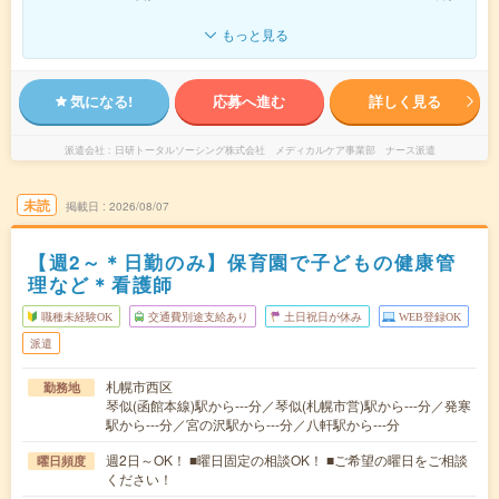
もっと見る
気になる!
応募へ進む
詳しく見る
派遣会社
日研トータルソーシング株式会社 メディカルケア事業部 ナース派遣
未読
掲載日
2026/08/07
【週2～＊日勤のみ】保育園で子どもの健康管
理など＊看護師
職種未経験OK
交通費別途支給あり
土日祝日が休み
WEB登録OK
派遣
札幌市西区
勤務地
琴似(函館本線)駅から---分／琴似(札幌市営)駅から---分／発寒
駅から---分／宮の沢駅から---分／八軒駅から---分
週2日～OK！ ■曜日固定の相談OK！ ■ご希望の曜日をご相談
曜日頻度
ください！