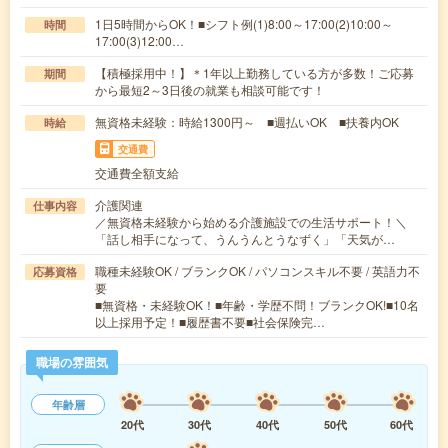
1日5時間からOK！■シフト例(1)8:00～17:00(2)10:00～
時間
17:00(3)12:00…
【積極採用中！】＊1年以上勤務している方が多数！ご応募
期間
から最短2～3日後の就業も相談可能です！
無資格未経験：時給1300円～ ■週払いOK ■扶養内OK
時給
交通費
交通費全額支給
介護関連
仕事内容
／無資格未経験から始める介護施設での生活サポート！＼
「話し相手になって、うんうんとうなずく」「天気が…
職種未経験OK / ブランクOK / パソコンスキル不要 / 英語力不
応募資格
要
■無資格・未経験OK！■年齢・学歴不問！ブランクOK!■10名
以上採用予定！■履歴書不要■社会保険完…
職場の雰囲気
年齢層
20代
30代
40代
50代
60代