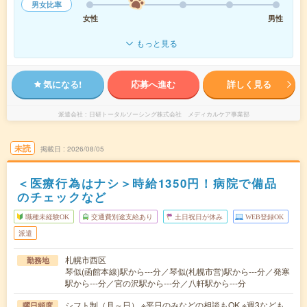
男女比率
女性
男性
もっと見る
気になる!
応募へ進む
詳しく見る
派遣会社
日研トータルソーシング株式会社 メディカルケア事業部
未読
掲載日
2026/08/05
＜医療行為はナシ＞時給1350円！病院で備品
のチェックなど
職種未経験OK
交通費別途支給あり
土日祝日が休み
WEB登録OK
派遣
札幌市西区
勤務地
琴似(函館本線)駅から---分／琴似(札幌市営)駅から---分／発寒
駅から---分／宮の沢駅から---分／八軒駅から---分
シフト制（月～日） ※平日のみなどの相談もOK ※週3なども
曜日頻度