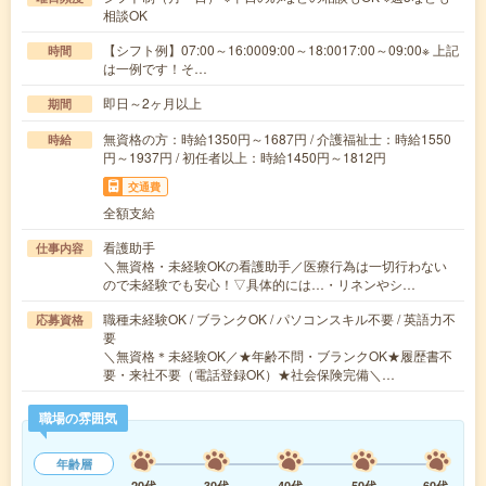
相談OK
【シフト例】07:00～16:0009:00～18:0017:00～09:00※ 上記
時間
は一例です！そ…
即日～2ヶ月以上
期間
無資格の方：時給1350円～1687円 / 介護福祉士：時給1550
時給
円～1937円 / 初任者以上：時給1450円～1812円
交通費
全額支給
看護助手
仕事内容
＼無資格・未経験OKの看護助手／医療行為は一切行わない
ので未経験でも安心！▽具体的には…・リネンやシ…
職種未経験OK / ブランクOK / パソコンスキル不要 / 英語力不
応募資格
要
＼無資格＊未経験OK／★年齢不問・ブランクOK★履歴書不
要・来社不要（電話登録OK）★社会保険完備＼…
職場の雰囲気
年齢層
20代
30代
40代
50代
60代