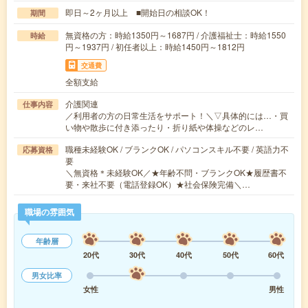
即日～2ヶ月以上 ■開始日の相談OK！
期間
無資格の方：時給1350円～1687円 / 介護福祉士：時給1550
時給
円～1937円 / 初任者以上：時給1450円～1812円
交通費
全額支給
介護関連
仕事内容
／利用者の方の日常生活をサポート！＼▽具体的には…・買
い物や散歩に付き添ったり・折り紙や体操などのレ…
職種未経験OK / ブランクOK / パソコンスキル不要 / 英語力不
応募資格
要
＼無資格＊未経験OK／★年齢不問・ブランクOK★履歴書不
要・来社不要（電話登録OK）★社会保険完備＼…
職場の雰囲気
年齢層
20代
30代
40代
50代
60代
男女比率
女性
男性