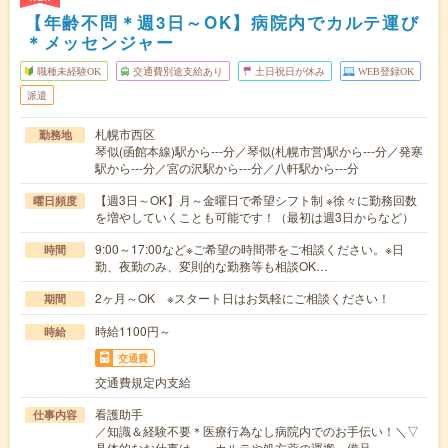
【年齢不問＊週3日～OK】病院内でカルテ運び
＊メッセンジャー
職種未経験OK
交通費別途支給あり
土日祝日が休み
WEB登録OK
派遣
札幌市西区
勤務地
琴似(函館本線)駅から---分／琴似(札幌市営)駅から---分／発寒
駅から---分／宮の沢駅から---分／八軒駅から---分
【週3日～OK】月～金曜日で希望シフト制 ※徐々に勤務回数
曜日頻度
を増やしていくことも可能です！（最初は週3日からなど）
9:00～17:00など※ご希望の時間帯をご相談ください。※日
時間
勤、夜勤のみ、変則的な勤務等も相談OK…
2ヶ月～OK ※スタート日はお気軽にご相談ください！
期間
時給1100円～
時給
交通費
交通費規定内支給
看護助手
仕事内容
／知識＆経験不要＊医療行為なし病院内でのお手伝い！＼▽
具体的なお仕事は…・カルテや処方薬の運搬・備品…