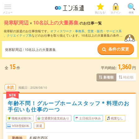
メニュー
気になる!
ログイン
検索
発寒駅周辺
×
10名以上の大量募集
のお仕事一覧
発寒駅の派遣のお仕事情報です。
オフィスワーク・事務系
、
営業・販売・サービス系
、
クリエイティブ系
などのお仕事を取り揃えています。10名以上の大量募集の条件の
他に、
交通費別途支給あり
、
職種未経験OK
、
友だちと一緒の応募OK
などのこだわり
条件も取り揃えています。
条件の変更
発寒駅周辺 / 10名以上の大量募集
15
1,360
全
件
平均時給:
円
時給順
新着順
未読
掲載日
2026/08/10
NEW
年齢不問！グループホームスタッフ＊料理のお
手伝いも仕事の一つ
職種未経験OK
交通費別途支給あり
土日祝日が休み
残業なし
WEB登録OK
派遣
札幌市西区
勤務地