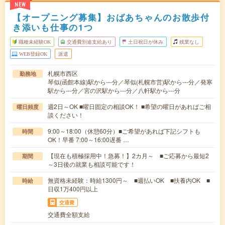
NEW
【オープニング募集】おばあちゃんのお散歩付
き添いも仕事の1つ
職種未経験OK
交通費別途支給あり
土日祝日が休み
残業なし
WEB登録OK
派遣
札幌市西区
勤務地
琴似(函館本線)駅から---分／琴似(札幌市営)駅から---分／発寒
駅から---分／宮の沢駅から---分／八軒駅から---分
週2日～OK ■曜日固定の相談OK！ ■希望の曜日があればご相
曜日頻度
談ください！
9:00～18:00（休憩60分）■ご希望があれば下記シフトも
時間
OK！早番 7:00～16:00遅番 …
【現在も積極採用中！急募！】2カ月～ ■ご応募から最短2
期間
～3日後の就業も相談可能です！
無資格未経験：時給1300円～ ■週払いOK ■扶養内OK ■
時給
日収1万400円以上
交通費
交通費全額支給