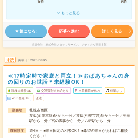
女性
男性
もっと見る
気になる!
応募へ進む
詳しく見る
派遣会社
株式会社スタッフサービス メディカル事業本部
未読
掲載日
2026/08/05
≪17時定時で家庭と両立！≫おばあちゃんの身
の回りのお世話＊未経験OK！
職種未経験OK
交通費別途支給あり
土日祝日が休み
残業なし
WEB登録OK
派遣
札幌市西区
勤務地
琴似(函館本線)駅から---分／琴似(札幌市営)駅から---分／発寒
駅から---分／宮の沢駅から---分／八軒駅から---分
週4日～ ■曜日固定の相談OK！ ■希望の曜日があればご相談
曜日頻度
ください！