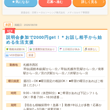
気になる!
応募へ進む
詳しく見る
派遣会社
日研トータルソーシング株式会社 メディカルケア事業部
未読
掲載日
2026/08/09
NEW
説明会参加で2000円get！＊お話し相手から始
める生活支援
職種未経験OK
交通費別途支給あり
土日祝日が休み
残業なし
WEB登録OK
派遣
札幌市西区
勤務地
琴似(函館本線)駅から---分／琴似(札幌市営)駅から---分／発寒
駅から---分／宮の沢駅から---分／八軒駅から---分
週2日～OK ■曜日固定の相談OK！ ■希望の曜日があればご相
曜日頻度
談ください！
9:00～18:00（休憩60分）■ご希望があれば下記シフトも
時間
OK！早番 7:00～16:00遅番 …
【現在も積極採用中！急募！】勤務1年以上が多数！応募か
期間
ら最短2～3日後に就業可能！