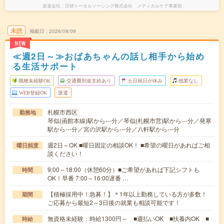
派遣会社
日研トータルソーシング株式会社 メディカルケア事業部
未読
掲載日
2026/08/09
NEW
≪週2日～≫おばあちゃんの話し相手から始め
る生活サポート
職種未経験OK
交通費別途支給あり
土日祝日が休み
残業なし
WEB登録OK
派遣
札幌市西区
勤務地
琴似(函館本線)駅から---分／琴似(札幌市営)駅から---分／発寒
駅から---分／宮の沢駅から---分／八軒駅から---分
週2日～OK ■曜日固定の相談OK！ ■希望の曜日があればご相
曜日頻度
談ください！
9:00～18:00（休憩60分）■ご希望があれば下記シフトも
時間
OK！早番 7:00～16:00遅番 …
【積極採用中！急募！】＊1年以上勤務している方が多数！
期間
ご応募から最短2～3日後の就業も相談可能です！
無資格未経験：時給1300円～ ■週払いOK ■扶養内OK ■
時給