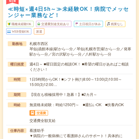
NEW
≪時短×週4日5h～≫未経験OK！病院でメッセ
ンジャー業務など！
職種未経験OK
交通費別途支給あり
土日祝日が休み
残業なし
WEB登録OK
派遣
札幌市西区
勤務地
琴似(函館本線)駅から---分／琴似(札幌市営)駅から---分／発寒
駅から---分／宮の沢駅から---分／八軒駅から---分
週4日～ ■曜日固定の相談OK！ ■希望の曜日があればご相談
曜日頻度
ください！
1日5時間からOK！■シフト例(1)8:00～13:00(2)10:00～
時間
15:00(3)12:00…
【現在も積極採用中！急募！】■2カ月～
期間
無資格未経験：時給1250円～ ■週払いOK ■扶養内OK
時給
交通費
交通費全額支給
看護助手
仕事内容
▼病院の一般病棟にて看護師さんのサポート！具体的に