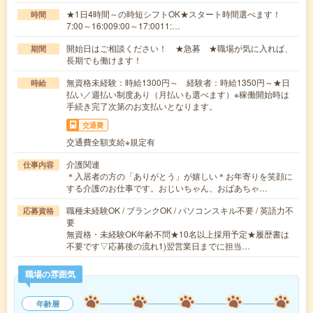
★1日4時間～の時短シフトOK★スタート時間選べます！
時間
7:00～16:009:00～17:0011:…
開始日はご相談ください！ ★急募 ★職場が気に入れば、
期間
長期でも働けます！
無資格未経験：時給1300円～ 経験者：時給1350円～★日
時給
払い／週払い制度あり（月払いも選べます）※稼働開始時は
手続き完了次第のお支払いとなります。
交通費
交通費全額支給※規定有
介護関連
仕事内容
＊入居者の方の「ありがとう」が嬉しい＊お年寄りを笑顔に
する介護のお仕事です。おじいちゃん、おばあちゃ…
職種未経験OK / ブランクOK / パソコンスキル不要 / 英語力不
応募資格
要
無資格・未経験OK年齢不問★10名以上採用予定★履歴書は
不要です▽応募後の流れ1)翌営業日までに担当…
職場の雰囲気
年齢層