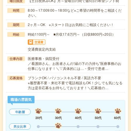
【土日祝休みOK】月～金曜日の間で週5日の希望シフト制
曜日頻度
8:00～17:009:00～18:00など※ご希望の時間帯をご相談くだ
時間
さい。
2ヶ月～OK ※スタート日はお気軽にご相談ください！
期間
時給1100円～ ■月収17.6万円～（日収8800円×20日）
時給
交通費
交通費規定内支給
医療事務・病院受付
仕事内容
／看護師さん、お医者さんの“縁の下の力持ち”医療事務のお
仕事になります！＼▽具体的には…・受付で患者…
ブランクOK / パソコンスキル不要 / 英語力不要
応募資格
※履歴書不要・来社不要で電話相談もOK！少しでも気になる
方は是非応募をお待ちしております！＼応募後の…
職場の雰囲気
年齢層
20代
30代
40代
50代
60代
男女比率