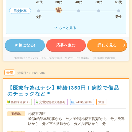
20代
30代
40代
50代
60代
男女比率
女性
男性
もっと見る
気になる!
応募へ進む
詳しく見る
派遣会社
マンパワーグループ株式会社 ケアサービス事業部 （医療福祉介護関連）
未読
掲載日
2026/08/06
【医療行為はナシ】時給1350円！病院で備品
のチェックなど＊
職種未経験OK
交通費別途支給あり
WEB登録OK
派遣
札幌市西区
勤務地
琴似(函館本線)駅から---分／琴似(札幌市営)駅から---分／発寒
駅から---分／宮の沢駅から---分／八軒駅から---分