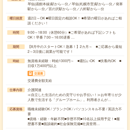
琴似(函館本線)駅から---分／琴似(札幌市営)駅から---分／発寒
駅から---分／宮の沢駅から---分／八軒駅から---分
週2日～OK ■曜日固定の相談OK！ ■希望の曜日があればご相
曜日頻度
談ください！
9:00～18:00（休憩60分）■ご希望があれば下記シフトも
時間
OK！早番 7:00～16:00遅番 …
【8月中のスタートOK！急募！】2カ月～ ■ご応募から最短
期間
2～3日後に就業が可能です！
無資格未経験：時給1300円～ ■週払いOK ■扶養内OK ■
時給
日収1万400円以上
交通費
交通費全額支給
介護関連
仕事内容
≪自立した生活のための見守りやお手伝い！≫お年寄りが少
人数で生活する「グループホーム」。利用者さんが…
職種未経験OK / ブランクOK / パソコンスキル不要 / 英語力不
応募資格
要
■資格・経験・年齢不問■学歴不問■10名以上採用予定！■履
歴書不要■面談確約■社会保険完備■社員登用…