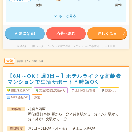
女性
男性
もっと見る
気になる!
応募へ進む
詳しく見る
派遣会社
日研トータルソーシング株式会社 メディカルケア事業部 ナース派遣
未読
掲載日
2026/08/07
【8月～OK！週3日～】ホテルライクな高齢者
マンションで生活サポート＊時短OK
職種未経験OK
交通費別途支給あり
土日祝日が休み
残業なし
WEB登録OK
派遣
札幌市西区
勤務地
琴似(函館本線)駅から---分／発寒駅から---分／八軒駅から---
分／発寒中央駅から---分
週3日～5日OK（月～金） ★土日休みOK
曜日頻度