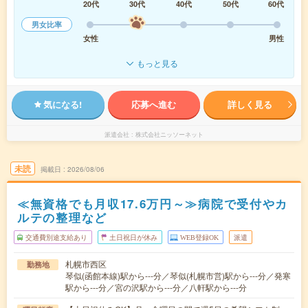
20代
30代
40代
50代
60代
男女比率
女性
男性
もっと見る
気になる!
応募へ進む
詳しく見る
派遣会社
株式会社ニッソーネット
未読
掲載日
2026/08/06
≪無資格でも月収17.6万円～≫病院で受付やカ
ルテの整理など
交通費別途支給あり
土日祝日が休み
WEB登録OK
派遣
札幌市西区
勤務地
琴似(函館本線)駅から---分／琴似(札幌市営)駅から---分／発寒
駅から---分／宮の沢駅から---分／八軒駅から---分