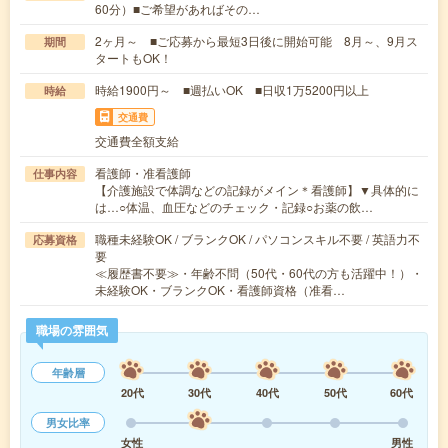
60分）■ご希望があればその…
2ヶ月～ ■ご応募から最短3日後に開始可能 8月～、9月ス
期間
タートもOK！
時給1900円～ ■週払いOK ■日収1万5200円以上
時給
交通費
交通費全額支給
看護師・准看護師
仕事内容
【介護施設で体調などの記録がメイン＊看護師】▼具体的に
は…○体温、血圧などのチェック・記録○お薬の飲…
職種未経験OK / ブランクOK / パソコンスキル不要 / 英語力不
応募資格
要
≪履歴書不要≫・年齢不問（50代・60代の方も活躍中！）・
未経験OK・ブランクOK・看護師資格（准看…
職場の雰囲気
年齢層
20代
30代
40代
50代
60代
男女比率
女性
男性