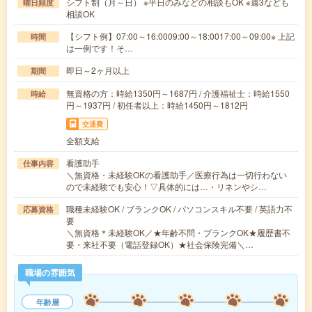
シフト制（月～日） ※平日のみなどの相談もOK ※週3なども
曜日頻度
相談OK
【シフト例】07:00～16:0009:00～18:0017:00～09:00※ 上記
時間
は一例です！そ…
即日～2ヶ月以上
期間
無資格の方：時給1350円～1687円 / 介護福祉士：時給1550
時給
円～1937円 / 初任者以上：時給1450円～1812円
交通費
全額支給
看護助手
仕事内容
＼無資格・未経験OKの看護助手／医療行為は一切行わない
ので未経験でも安心！▽具体的には…・リネンやシ…
職種未経験OK / ブランクOK / パソコンスキル不要 / 英語力不
応募資格
要
＼無資格＊未経験OK／★年齢不問・ブランクOK★履歴書不
要・来社不要（電話登録OK）★社会保険完備＼…
職場の雰囲気
年齢層