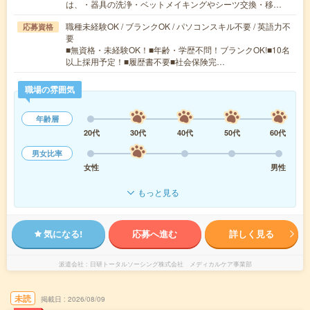
は、・器具の洗浄・ベットメイキングやシーツ交換・移…
職種未経験OK / ブランクOK / パソコンスキル不要 / 英語力不
応募資格
要
■無資格・未経験OK！■年齢・学歴不問！ブランクOK!■10名
以上採用予定！■履歴書不要■社会保険完…
職場の雰囲気
年齢層
20代
30代
40代
50代
60代
男女比率
女性
男性
もっと見る
気になる!
応募へ進む
詳しく見る
派遣会社
日研トータルソーシング株式会社 メディカルケア事業部
未読
掲載日
2026/08/09