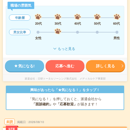
職場の雰囲気
年齢層
20代
30代
40代
50代
60代
男女比率
女性
男性
もっと見る
気になる!
応募へ進む
詳しく見る
派遣会社
日研トータルソーシング株式会社 メディカルケア事業部
興味があったら「★気になる！」をタップ！
「気になる！」を押しておくと、派遣会社から
「面談確約」
や
「応募歓迎」
が届きます！
未読
掲載日
2026/08/10
NEW