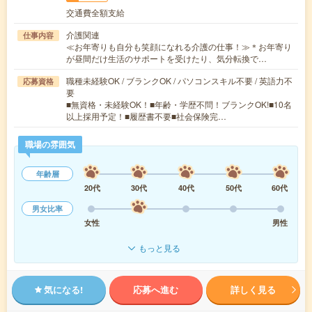
交通費全額支給
介護関連
仕事内容
≪お年寄りも自分も笑顔になれる介護の仕事！≫＊お年寄り
が昼間だけ生活のサポートを受けたり、気分転換で…
職種未経験OK / ブランクOK / パソコンスキル不要 / 英語力不
応募資格
要
■無資格・未経験OK！■年齢・学歴不問！ブランクOK!■10名
以上採用予定！■履歴書不要■社会保険完…
職場の雰囲気
年齢層
20代
30代
40代
50代
60代
男女比率
女性
男性
もっと見る
気になる!
応募へ進む
詳しく見る