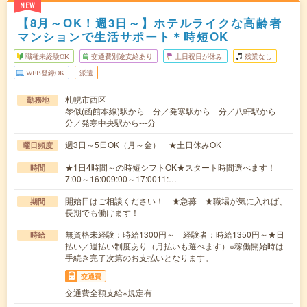
NEW
【8月～OK！週3日～】ホテルライクな高齢者
マンションで生活サポート＊時短OK
職種未経験OK
交通費別途支給あり
土日祝日が休み
残業なし
WEB登録OK
派遣
札幌市西区
勤務地
琴似(函館本線)駅から---分／発寒駅から---分／八軒駅から---
分／発寒中央駅から---分
週3日～5日OK（月～金） ★土日休みOK
曜日頻度
★1日4時間～の時短シフトOK★スタート時間選べます！
時間
7:00～16:009:00～17:0011:…
開始日はご相談ください！ ★急募 ★職場が気に入れば、
期間
長期でも働けます！
無資格未経験：時給1300円～ 経験者：時給1350円～★日
時給
払い／週払い制度あり（月払いも選べます）※稼働開始時は
手続き完了次第のお支払いとなります。
交通費
交通費全額支給※規定有