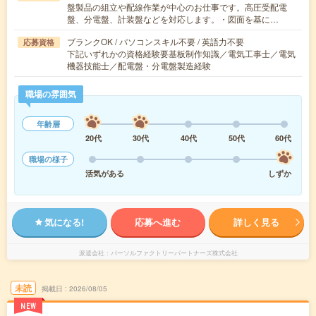
盤製品の組立や配線作業が中心のお仕事です。高圧受配電
盤、分電盤、計装盤などを対応します。・図面を基に…
ブランクOK / パソコンスキル不要 / 英語力不要
応募資格
下記いずれかの資格経験要基板制作知識／電気工事士／電気
機器技能士／配電盤・分電盤製造経験
職場の雰囲気
年齢層
20代
30代
40代
50代
60代
職場の様子
活気がある
しずか
気になる!
応募へ進む
詳しく見る
派遣会社
パーソルファクトリーパートナーズ株式会社
未読
掲載日
2026/08/05
NEW