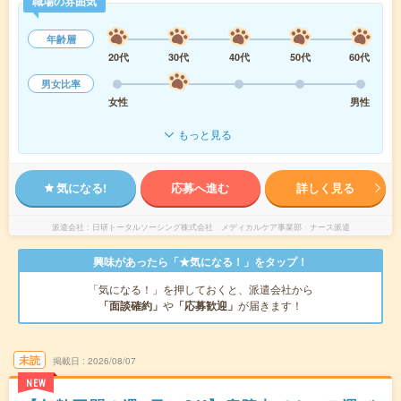
職場の雰囲気
年齢層
20代
30代
40代
50代
60代
男女比率
女性
男性
もっと見る
気になる!
応募へ進む
詳しく見る
派遣会社
日研トータルソーシング株式会社 メディカルケア事業部 ナース派遣
興味があったら「★気になる！」をタップ！
「気になる！」を押しておくと、派遣会社から
「面談確約」
や
「応募歓迎」
が届きます！
未読
掲載日
2026/08/07
NEW