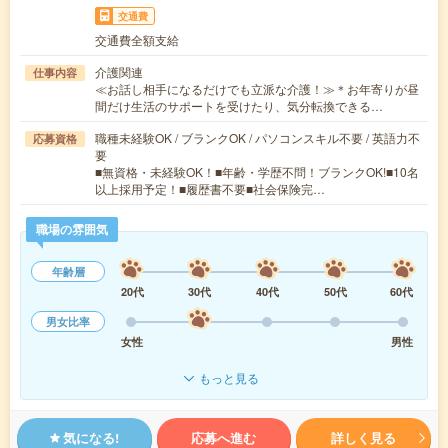
交通費
交通費全額支給
介護関連
仕事内容
≪お話し相手になるだけでも立派な介護！≫＊お年寄りが昼
間だけ生活のサポートを受けたり、気分転換できる…
職種未経験OK / ブランクOK / パソコンスキル不要 / 英語力不
応募資格
要
■無資格・未経験OK！■年齢・学歴不問！ブランクOK!■10名
以上採用予定！■履歴書不要■社会保険完…
職場の雰囲気
年齢層
20代
30代
40代
50代
60代
男女比率
女性
男性
もっと見る
気になる!
応募へ進む
詳しく見る