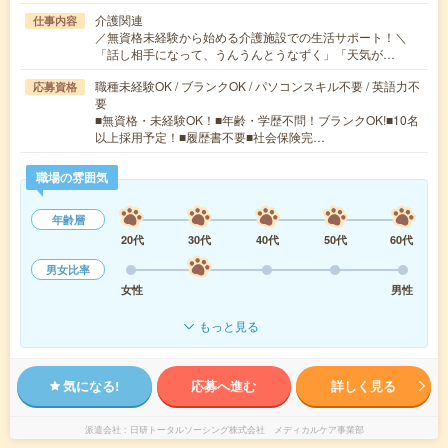
介護関連
仕事内容
／無資格未経験から始める介護施設での生活サポート！＼
「話し相手になって、うんうんとうなずく」「天気が…
職種未経験OK / ブランクOK / パソコンスキル不要 / 英語力不
応募資格
要
■無資格・未経験OK！■年齢・学歴不問！ブランクOK!■10名
以上採用予定！■履歴書不要■社会保険完…
職場の雰囲気
年齢層
20代
30代
40代
50代
60代
男女比率
女性
男性
もっと見る
気になる!
応募へ進む
詳しく見る
派遣会社
日研トータルソーシング株式会社 メディカルケア事業部