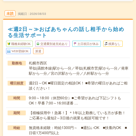
未読
掲載日
2026/08/03
≪週2日～≫おばあちゃんの話し相手から始め
る生活サポート
職種未経験OK
交通費別途支給あり
土日祝日が休み
残業なし
WEB登録OK
派遣
札幌市西区
勤務地
琴似(函館本線)駅から---分／琴似(札幌市営)駅から---分／発寒
駅から---分／宮の沢駅から---分／八軒駅から---分
週2日～OK ■曜日固定の相談OK！ ■希望の曜日があればご相
曜日頻度
談ください！
9:00～18:00（休憩60分）■ご希望があれば下記シフトも
時間
OK！早番 7:00～16:00遅番 …
【積極採用中！急募！】＊1年以上勤務している方が多数！
期間
ご応募から最短2～3日後の就業も相談可能です！
無資格未経験：時給1300円～ ■週払いOK ■扶養内OK ■
時給
日収1万400円以上