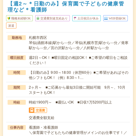
【週2～＊日勤のみ】保育園で子どもの健康管
理など＊看護師
職種未経験OK
交通費別途支給あり
土日祝日が休み
WEB登録OK
派遣
札幌市西区
勤務地
琴似(函館本線)駅から---分／琴似(札幌市営)駅から---分／発寒
駅から---分／宮の沢駅から---分／八軒駅から---分
週2日～OK！ ■曜日固定の相談OK！ ■ご希望の曜日をご相談
曜日頻度
ください！
【日勤のみ】9:00～18:00（休憩60分）■ご希望があればその
時間
他シフトもOK！（例）8:30～1…
2ヶ月～ ■ご応募から最短3日後に開始可能 9月～、10月
期間
スタートもOK！
時給1900円～ ■週払いOK ■日収1万5200円以上
時給
交通費
交通費全額支給
看護師・准看護師
仕事内容
＼保育園で子どもたちの健康管理がメインのお仕事です！／