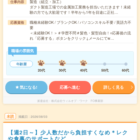
製造（組立・加工）
仕事内容
ダクト製造工場での金属加工業務を担当いただきます！未経
験の方でも大歓迎です！半年から1年を目途に正社…
職種未経験OK / ブランクOK / パソコンスキル不要 / 英語力不
応募資格
要
＜未経験OK！＞＃学歴不問＃髪色・髪型自由！○応募後の流
れ「応募する」ボタンをクリック↓メールにてw…
職場の雰囲気
年齢層
20代
30代
40代
50代
60代
気になる!
応募へ進む
詳しく見る
派遣会社
株式会社ウィルオブ・ワーク FO事業部
未読
掲載日
2026/08/03
【週2日～】少人数だから負担すくなめ＊レク
や食事のサポートなど