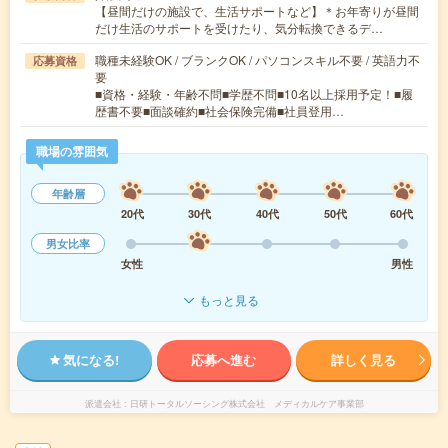
【昼間だけの施設で、生活サポートなど】＊お年寄りが昼間
だけ生活のサポートを受けたり、気分転換できるデ…
職種未経験OK / ブランクOK / パソコンスキル不要 / 英語力不
応募資格
要
■資格・経験・年齢不問■学歴不問■10名以上採用予定！■履
歴書不要■面談確約■社会保険完備■社員登用…
職場の雰囲気
年齢層
20代
30代
40代
50代
60代
男女比率
女性
男性
もっと見る
気になる!
応募へ進む
詳しく見る
派遣会社
日研トータルソーシング株式会社 メディカルケア事業部