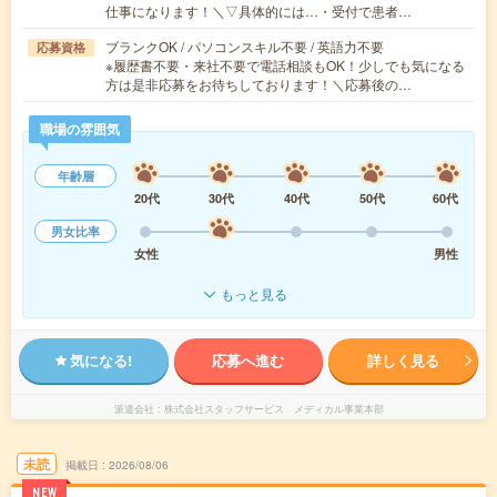
仕事になります！＼▽具体的には…・受付で患者…
ブランクOK / パソコンスキル不要 / 英語力不要
応募資格
※履歴書不要・来社不要で電話相談もOK！少しでも気になる
方は是非応募をお待ちしております！＼応募後の…
職場の雰囲気
年齢層
20代
30代
40代
50代
60代
男女比率
女性
男性
もっと見る
気になる!
応募へ進む
詳しく見る
派遣会社
株式会社スタッフサービス メディカル事業本部
未読
掲載日
2026/08/06
NEW