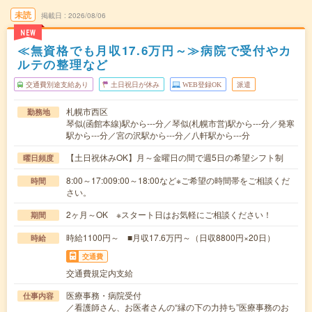
未読
掲載日
2026/08/06
NEW
≪無資格でも月収17.6万円～≫病院で受付やカ
ルテの整理など
交通費別途支給あり
土日祝日が休み
WEB登録OK
派遣
札幌市西区
勤務地
琴似(函館本線)駅から---分／琴似(札幌市営)駅から---分／発寒
駅から---分／宮の沢駅から---分／八軒駅から---分
【土日祝休みOK】月～金曜日の間で週5日の希望シフト制
曜日頻度
8:00～17:009:00～18:00など※ご希望の時間帯をご相談くだ
時間
さい。
2ヶ月～OK ※スタート日はお気軽にご相談ください！
期間
時給1100円～ ■月収17.6万円～（日収8800円×20日）
時給
交通費
交通費規定内支給
医療事務・病院受付
仕事内容
／看護師さん、お医者さんの“縁の下の力持ち”医療事務のお