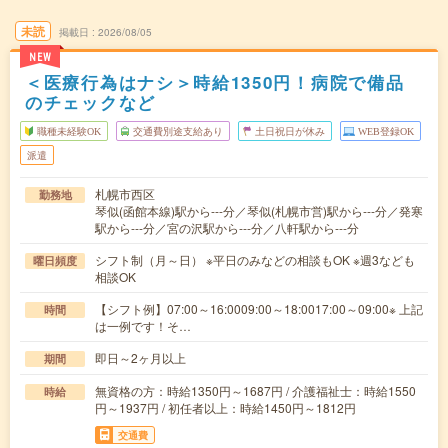
未読
掲載日
2026/08/05
NEW
＜医療行為はナシ＞時給1350円！病院で備品
のチェックなど
職種未経験OK
交通費別途支給あり
土日祝日が休み
WEB登録OK
派遣
札幌市西区
勤務地
琴似(函館本線)駅から---分／琴似(札幌市営)駅から---分／発寒
駅から---分／宮の沢駅から---分／八軒駅から---分
シフト制（月～日） ※平日のみなどの相談もOK ※週3なども
曜日頻度
相談OK
【シフト例】07:00～16:0009:00～18:0017:00～09:00※ 上記
時間
は一例です！そ…
即日～2ヶ月以上
期間
無資格の方：時給1350円～1687円 / 介護福祉士：時給1550
時給
円～1937円 / 初任者以上：時給1450円～1812円
交通費