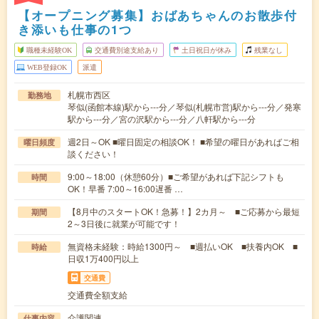
【オープニング募集】おばあちゃんのお散歩付
き添いも仕事の1つ
職種未経験OK
交通費別途支給あり
土日祝日が休み
残業なし
WEB登録OK
派遣
札幌市西区
勤務地
琴似(函館本線)駅から---分／琴似(札幌市営)駅から---分／発寒
駅から---分／宮の沢駅から---分／八軒駅から---分
週2日～OK ■曜日固定の相談OK！ ■希望の曜日があればご相
曜日頻度
談ください！
9:00～18:00（休憩60分）■ご希望があれば下記シフトも
時間
OK！早番 7:00～16:00遅番 …
【8月中のスタートOK！急募！】2カ月～ ■ご応募から最短
期間
2～3日後に就業が可能です！
無資格未経験：時給1300円～ ■週払いOK ■扶養内OK ■
時給
日収1万400円以上
交通費
交通費全額支給
介護関連
仕事内容