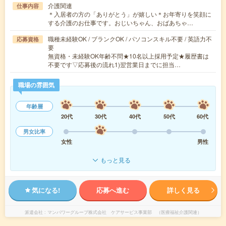
介護関連
仕事内容
＊入居者の方の「ありがとう」が嬉しい＊お年寄りを笑顔に
する介護のお仕事です。おじいちゃん、おばあちゃ…
職種未経験OK / ブランクOK / パソコンスキル不要 / 英語力不
応募資格
要
無資格・未経験OK年齢不問★10名以上採用予定★履歴書は
不要です▽応募後の流れ1)翌営業日までに担当…
職場の雰囲気
年齢層
20代
30代
40代
50代
60代
男女比率
女性
男性
もっと見る
気になる!
応募へ進む
詳しく見る
派遣会社
マンパワーグループ株式会社 ケアサービス事業部 （医療福祉介護関連）