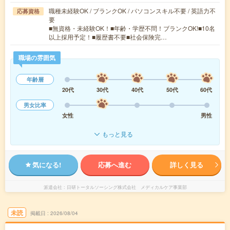
職種未経験OK / ブランクOK / パソコンスキル不要 / 英語力不
応募資格
要
■無資格・未経験OK！■年齢・学歴不問！ブランクOK!■10名
以上採用予定！■履歴書不要■社会保険完…
職場の雰囲気
年齢層
20代
30代
40代
50代
60代
男女比率
女性
男性
もっと見る
気になる!
応募へ進む
詳しく見る
派遣会社
日研トータルソーシング株式会社 メディカルケア事業部
未読
掲載日
2026/08/04