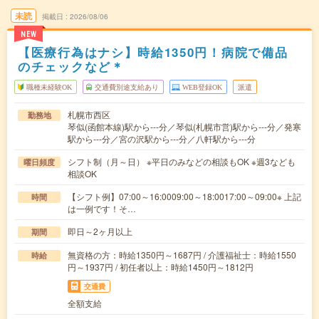
未読
掲載日
2026/08/06
NEW
【医療行為はナシ】時給1350円！病院で備品
のチェックなど＊
職種未経験OK
交通費別途支給あり
WEB登録OK
派遣
札幌市西区
勤務地
琴似(函館本線)駅から---分／琴似(札幌市営)駅から---分／発寒
駅から---分／宮の沢駅から---分／八軒駅から---分
シフト制（月～日） ※平日のみなどの相談もOK ※週3なども
曜日頻度
相談OK
【シフト例】07:00～16:0009:00～18:0017:00～09:00※ 上記
時間
は一例です！そ…
即日～2ヶ月以上
期間
無資格の方：時給1350円～1687円 / 介護福祉士：時給1550
時給
円～1937円 / 初任者以上：時給1450円～1812円
交通費
全額支給