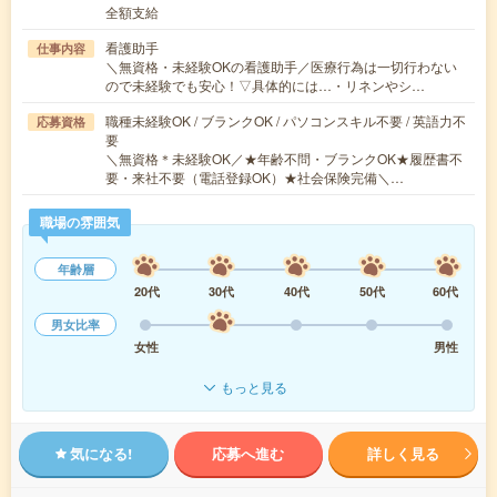
全額支給
看護助手
仕事内容
＼無資格・未経験OKの看護助手／医療行為は一切行わない
ので未経験でも安心！▽具体的には…・リネンやシ…
職種未経験OK / ブランクOK / パソコンスキル不要 / 英語力不
応募資格
要
＼無資格＊未経験OK／★年齢不問・ブランクOK★履歴書不
要・来社不要（電話登録OK）★社会保険完備＼…
職場の雰囲気
年齢層
20代
30代
40代
50代
60代
男女比率
女性
男性
もっと見る
気になる!
応募へ進む
詳しく見る