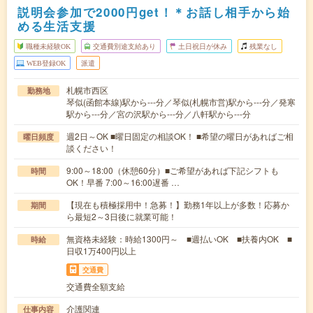
説明会参加で2000円get！＊お話し相手から始
める生活支援
職種未経験OK
交通費別途支給あり
土日祝日が休み
残業なし
WEB登録OK
派遣
札幌市西区
勤務地
琴似(函館本線)駅から---分／琴似(札幌市営)駅から---分／発寒
駅から---分／宮の沢駅から---分／八軒駅から---分
週2日～OK ■曜日固定の相談OK！ ■希望の曜日があればご相
曜日頻度
談ください！
9:00～18:00（休憩60分）■ご希望があれば下記シフトも
時間
OK！早番 7:00～16:00遅番 …
【現在も積極採用中！急募！】勤務1年以上が多数！応募か
期間
ら最短2～3日後に就業可能！
無資格未経験：時給1300円～ ■週払いOK ■扶養内OK ■
時給
日収1万400円以上
交通費
交通費全額支給
介護関連
仕事内容