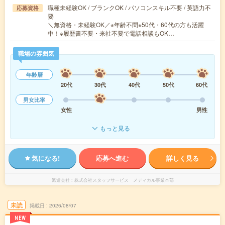
職種未経験OK / ブランクOK / パソコンスキル不要 / 英語力不
応募資格
要
＼無資格・未経験OK／※年齢不問※50代・60代の方も活躍
中！※履歴書不要・来社不要で電話相談もOK…
職場の雰囲気
年齢層
20代
30代
40代
50代
60代
男女比率
女性
男性
もっと見る
気になる!
応募へ進む
詳しく見る
派遣会社
株式会社スタッフサービス メディカル事業本部
未読
掲載日
2026/08/07
NEW