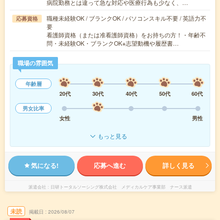
病院勤務とは違って急な対応や医療行為も少なく、…
職種未経験OK / ブランクOK / パソコンスキル不要 / 英語力不
応募資格
要
看護師資格（または准看護師資格）をお持ちの方！・年齢不
問・未経験OK・ブランクOK※志望動機や履歴書…
職場の雰囲気
年齢層
20代
30代
40代
50代
60代
男女比率
女性
男性
もっと見る
気になる!
応募へ進む
詳しく見る
派遣会社
日研トータルソーシング株式会社 メディカルケア事業部 ナース派遣
未読
掲載日
2026/08/07