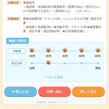
看護助手
仕事内容
＼無資格・未経験OKの看護助手／医療行為は一切行わない
ので未経験でも安心！▽具体的には…・リネンやシ…
職種未経験OK / ブランクOK / パソコンスキル不要 / 英語力不
応募資格
要
＼無資格＊未経験OK／★年齢不問・ブランクOK★履歴書不
要・来社不要（電話登録OK）★社会保険完備＼…
職場の雰囲気
年齢層
20代
30代
40代
50代
60代
男女比率
女性
男性
もっと見る
気になる!
応募へ進む
詳しく見る
派遣会社
株式会社ニッソーネット