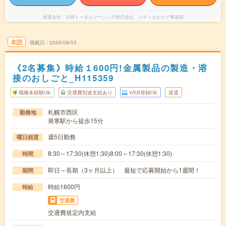
派遣会社
日研トータルソーシング株式会社 メディカルケア事業部
未読
掲載日
2026/08/03
《2名募集》時給１600円!金属製品の製造・溶
接のおしごと_H115359
職種未経験OK
交通費別途支給あり
WEB登録OK
派遣
札幌市西区
勤務地
発寒駅から徒歩15分
週5日勤務
曜日頻度
8:30～17:30(休憩1:30)8:00～17:30(休憩1:30)
時間
即日～長期（3ヶ月以上） 最短で応募開始から1週間！
期間
時給1600円
時給
交通費
交通費規定内支給