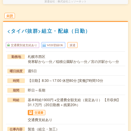
派遣会社
株式会社ニッソーネット
未読
<タイパ抜群>組立・配線（日勤）
交通費別途支給あり
WEB登録OK
派遣
札幌市西区
勤務地
発寒駅から---分／稲積公園駅から---分／宮の沢駅から---分
週5日
曜日頻度
【日勤】8:30～17:00 休憩80分 [実働]7時間10分
時間
即日～長期
期間
基本時給1900円 ※交通費全額支給（規定あり） 【月収例】
時給
31.1万円（20日勤務＋残業20h）
交通費
交通費支給あり
製造（組立・加工）
仕事内容