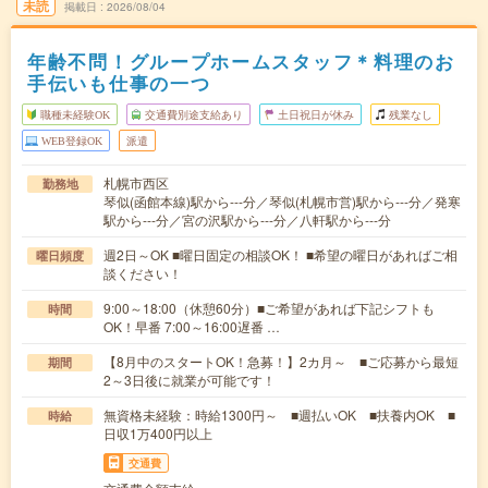
未読
掲載日
2026/08/04
年齢不問！グループホームスタッフ＊料理のお
手伝いも仕事の一つ
職種未経験OK
交通費別途支給あり
土日祝日が休み
残業なし
WEB登録OK
派遣
札幌市西区
勤務地
琴似(函館本線)駅から---分／琴似(札幌市営)駅から---分／発寒
駅から---分／宮の沢駅から---分／八軒駅から---分
週2日～OK ■曜日固定の相談OK！ ■希望の曜日があればご相
曜日頻度
談ください！
9:00～18:00（休憩60分）■ご希望があれば下記シフトも
時間
OK！早番 7:00～16:00遅番 …
【8月中のスタートOK！急募！】2カ月～ ■ご応募から最短
期間
2～3日後に就業が可能です！
無資格未経験：時給1300円～ ■週払いOK ■扶養内OK ■
時給
日収1万400円以上
交通費