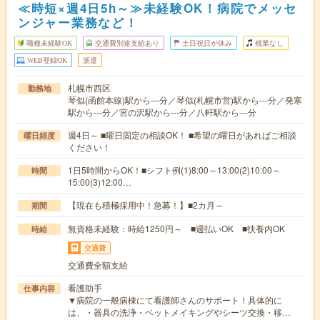
≪時短×週4日5h～≫未経験OK！病院でメッセ
ンジャー業務など！
職種未経験OK
交通費別途支給あり
土日祝日が休み
残業なし
WEB登録OK
派遣
札幌市西区
勤務地
琴似(函館本線)駅から---分／琴似(札幌市営)駅から---分／発寒
駅から---分／宮の沢駅から---分／八軒駅から---分
週4日～ ■曜日固定の相談OK！ ■希望の曜日があればご相談
曜日頻度
ください！
1日5時間からOK！■シフト例(1)8:00～13:00(2)10:00～
時間
15:00(3)12:00…
【現在も積極採用中！急募！】■2カ月～
期間
無資格未経験：時給1250円～ ■週払いOK ■扶養内OK
時給
交通費
交通費全額支給
看護助手
仕事内容
▼病院の一般病棟にて看護師さんのサポート！具体的に
は、・器具の洗浄・ベットメイキングやシーツ交換・移…