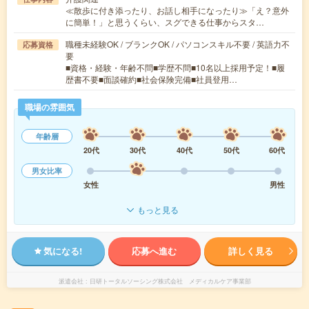
≪散歩に付き添ったり、お話し相手になったり≫「え？意外
に簡単！」と思うくらい、スグできる仕事からスタ…
職種未経験OK / ブランクOK / パソコンスキル不要 / 英語力不
応募資格
要
■資格・経験・年齢不問■学歴不問■10名以上採用予定！■履
歴書不要■面談確約■社会保険完備■社員登用…
職場の雰囲気
年齢層
20代
30代
40代
50代
60代
男女比率
女性
男性
もっと見る
気になる!
応募へ進む
詳しく見る
派遣会社
日研トータルソーシング株式会社 メディカルケア事業部