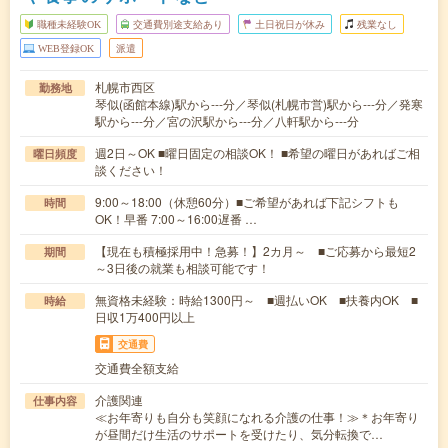
職種未経験OK
交通費別途支給あり
土日祝日が休み
残業なし
WEB登録OK
派遣
札幌市西区
勤務地
琴似(函館本線)駅から---分／琴似(札幌市営)駅から---分／発寒
駅から---分／宮の沢駅から---分／八軒駅から---分
週2日～OK ■曜日固定の相談OK！ ■希望の曜日があればご相
曜日頻度
談ください！
9:00～18:00（休憩60分）■ご希望があれば下記シフトも
時間
OK！早番 7:00～16:00遅番 …
【現在も積極採用中！急募！】2カ月～ ■ご応募から最短2
期間
～3日後の就業も相談可能です！
無資格未経験：時給1300円～ ■週払いOK ■扶養内OK ■
時給
日収1万400円以上
交通費
交通費全額支給
介護関連
仕事内容
≪お年寄りも自分も笑顔になれる介護の仕事！≫＊お年寄り
が昼間だけ生活のサポートを受けたり、気分転換で…