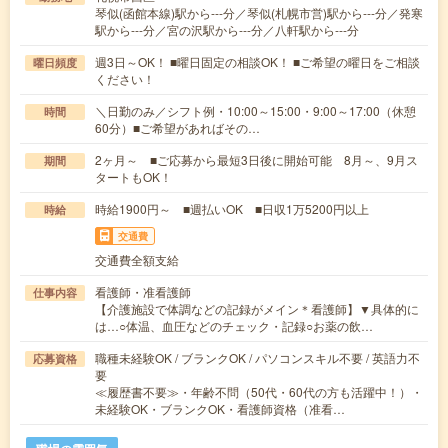
琴似(函館本線)駅から---分／琴似(札幌市営)駅から---分／発寒
駅から---分／宮の沢駅から---分／八軒駅から---分
週3日～OK！ ■曜日固定の相談OK！ ■ご希望の曜日をご相談
曜日頻度
ください！
＼日勤のみ／シフト例・10:00～15:00・9:00～17:00（休憩
時間
60分）■ご希望があればその…
2ヶ月～ ■ご応募から最短3日後に開始可能 8月～、9月ス
期間
タートもOK！
時給1900円～ ■週払いOK ■日収1万5200円以上
時給
交通費
交通費全額支給
看護師・准看護師
仕事内容
【介護施設で体調などの記録がメイン＊看護師】▼具体的に
は…○体温、血圧などのチェック・記録○お薬の飲…
職種未経験OK / ブランクOK / パソコンスキル不要 / 英語力不
応募資格
要
≪履歴書不要≫・年齢不問（50代・60代の方も活躍中！）・
未経験OK・ブランクOK・看護師資格（准看…