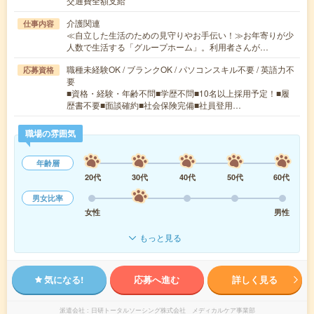
交通費全額支給
介護関連
仕事内容
≪自立した生活のための見守りやお手伝い！≫お年寄りが少
人数で生活する「グループホーム」。利用者さんが…
職種未経験OK / ブランクOK / パソコンスキル不要 / 英語力不
応募資格
要
■資格・経験・年齢不問■学歴不問■10名以上採用予定！■履
歴書不要■面談確約■社会保険完備■社員登用…
職場の雰囲気
年齢層
20代
30代
40代
50代
60代
男女比率
女性
男性
もっと見る
気になる!
応募へ進む
詳しく見る
派遣会社
日研トータルソーシング株式会社 メディカルケア事業部