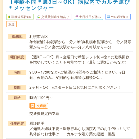
【年齢不問＊週3日～OK】病院内でカルテ運び
＊メッセンジャー
職種未経験OK
交通費別途支給あり
土日祝日が休み
WEB登録OK
派遣
札幌市西区
勤務地
琴似(函館本線)駅から---分／琴似(札幌市営)駅から---分／発寒
駅から---分／宮の沢駅から---分／八軒駅から---分
【週3日～OK】月～金曜日で希望シフト制 ※徐々に勤務回数
曜日頻度
を増やしていくことも可能です！（最初は週3日からなど）
9:00～17:00など※ご希望の時間帯をご相談ください。※日
時間
勤、夜勤のみ、変則的な勤務等も相談OK…
2ヶ月～OK ※スタート日はお気軽にご相談ください！
期間
時給1100円～
時給
交通費
交通費規定内支給
看護助手
仕事内容
／知識＆経験不要＊医療行為なし病院内でのお手伝い！＼▽
具体的なお仕事は…・カルテや処方薬の運搬・備品…