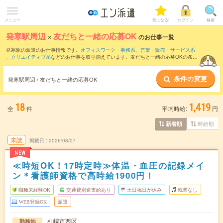
メニュー
気になる!
ログイン
検索
発寒駅周辺
×
友だちと一緒の応募OK
のお仕事一覧
発寒駅の派遣のお仕事情報です。
オフィスワーク・事務系
、
営業・販売・サービス系
、
クリエイティブ系
などのお仕事を取り揃えています。友だちと一緒の応募OKの条件
の他に、
交通費別途支給あり
、
職種未経験OK
、
週4日勤務
などのこだわり条件も取り
揃えています。
条件の変更
発寒駅周辺 / 友だちと一緒の応募OK
18
1,419
全
件
平均時給:
円
時給順
新着順
未読
掲載日
2026/08/07
NEW
≪時短OK！17時定時≫体温・血圧の記録メイ
ン＊看護師資格で高時給1900円！
職種未経験OK
交通費別途支給あり
土日祝日が休み
残業なし
WEB登録OK
派遣
札幌市西区
勤務地