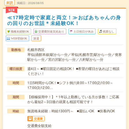
未読
掲載日
2026/08/05
NEW
≪17時定時で家庭と両立！≫おばあちゃんの身
の回りのお世話＊未経験OK！
職種未経験OK
交通費別途支給あり
土日祝日が休み
残業なし
WEB登録OK
派遣
札幌市西区
勤務地
琴似(函館本線)駅から---分／琴似(札幌市営)駅から---分／発寒
駅から---分／宮の沢駅から---分／八軒駅から---分
週4日～ ■曜日固定の相談OK！ ■希望の曜日があればご相談
曜日頻度
ください！
1日5時間からOK！■シフト例(1)8:00～17:00(2)10:00～
時間
17:00(3)12:00…
【積極採用中！】＊1年以上勤務している方が多数！ご応募
期間
から最短2～3日後の就業も相談可能です！
無資格未経験：時給1300円～ ■週払いOK ■扶養内OK
時給
交通費
交通費全額支給