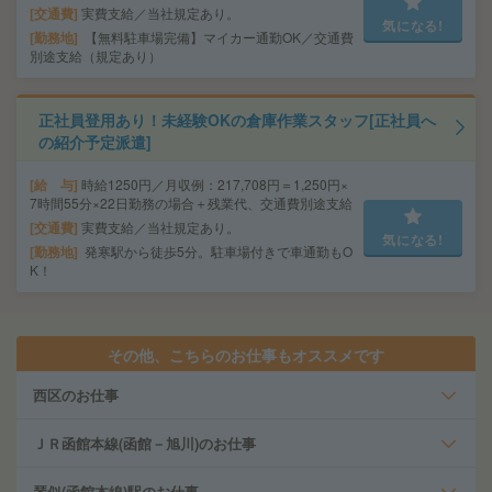
交通費
実費支給／当社規定あり。
気になる!
勤務地
【無料駐車場完備】マイカー通勤OK／交通費
別途支給（規定あり）
正社員登用あり！未経験OKの倉庫作業スタッフ[正社員へ
の紹介予定派遣]
給 与
時給1250円／月収例：217,708円＝1,250円×
7時間55分×22日勤務の場合＋残業代、交通費別途支給
交通費
実費支給／当社規定あり。
気になる!
勤務地
発寒駅から徒歩5分。駐車場付きで車通勤もO
K！
その他、こちらのお仕事もオススメです
西区のお仕事
ＪＲ函館本線(函館－旭川)のお仕事
琴似(函館本線)駅のお仕事