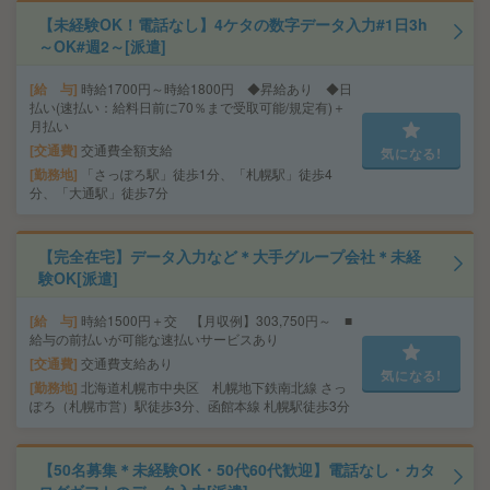
【未経験OK！電話なし】4ケタの数字データ入力#1日3h
～OK#週2～[派遣]
給 与
時給1700円～時給1800円 ◆昇給あり ◆日
払い(速払い：給料日前に70％まで受取可能/規定有)＋
月払い
交通費
交通費全額支給
気になる!
勤務地
「さっぽろ駅」徒歩1分、「札幌駅」徒歩4
分、「大通駅」徒歩7分
【完全在宅】データ入力など＊大手グループ会社＊未経
験OK[派遣]
給 与
時給1500円＋交 【月収例】303,750円～ ■
給与の前払いが可能な速払いサービスあり
交通費
交通費支給あり
気になる!
勤務地
北海道札幌市中央区 札幌地下鉄南北線 さっ
ぽろ（札幌市営）駅徒歩3分、函館本線 札幌駅徒歩3分
【50名募集＊未経験OK・50代60代歓迎】電話なし・カタ