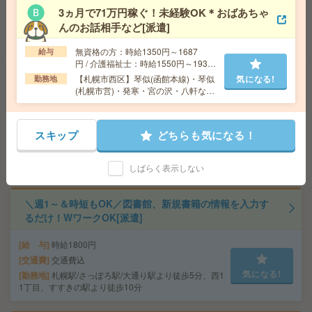
3ヵ月で71万円稼ぐ！未経験OK＊おばあちゃ
交通費
全額支給
気になる!
んのお話相手など[派遣]
勤務地
大通駅徒歩3分 ※最寄り駅・チカホから徒歩3
分の駅チカオフィス！
無資格の方：時給1350円～1687
給与
円 / 介護福祉士：時給1550円～1937
円 / 初任者以上：時給1450円～1812
【50代～60代活躍】経験を活かす落着いた職場*補助金支
【札幌市西区】琴似(函館本線)・琴似
気になる!
勤務地
円
(札幌市営)・発寒・宮の沢・八軒など
援＊事務[派遣]
勤務地多数！
給 与
時給1300円＋交
スキップ
どちらも気になる！
交通費
交通費支給有
気になる!
勤務地
札幌市営南北線 さっぽろ駅 徒歩10分/札幌市
営東西線 西11丁目駅 徒歩11分
しばらく表示しない
＼週1～＆時短もOK／図書館、新規書籍の情報を入力す
るだけ！WワークOK[派遣]
給 与
時給1800円
交通費
交通費込
気になる!
勤務地
札幌駅/さっぽろ駅/大通り駅より徒歩5分、西1
1丁目、すすきの駅より徒歩10分