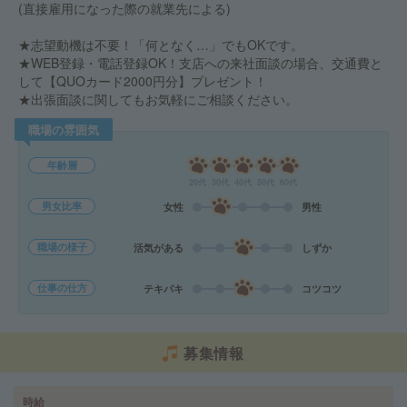
(直接雇用になった際の就業先による)
★志望動機は不要！「何となく…」でもOKです。
★WEB登録・電話登録OK！支店への来社面談の場合、交通費と
して【QUOカード2000円分】プレゼント！
★出張面談に関してもお気軽にご相談ください。
職場の雰囲気
年齢層
20代
30代
40代
50代
60代
男女比率
女性
男性
職場の様子
活気がある
しずか
仕事の仕方
テキパキ
コツコツ
募集情報
時給