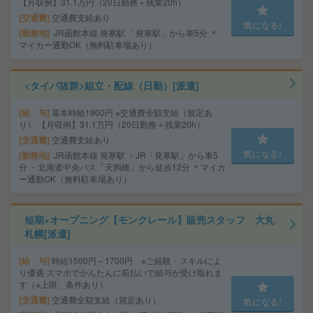
【月収例】31.1万円（20日勤務＋残業20h）
交通費
交通費支給あり
気になる!
勤務地
JR函館本線 発寒駅 「発寒駅」から車5分 ＊
マイカー通勤OK（無料駐車場あり）
<タイパ抜群>組立・配線（日勤）[派遣]
給 与
基本時給1900円 ※交通費全額支給（規定あ
り） 【月収例】31.1万円（20日勤務＋残業20h）
交通費
交通費支給あり
気になる!
勤務地
JR函館本線 発寒駅 ・JR「発寒駅」から車5
分 ・北海道中央バス「天狗橋」から徒歩12分 ＊マイカ
ー通勤OK（無料駐車場あり）
短期×オープニング【モンクレール】販売スタッフ 大丸
札幌[派遣]
給 与
時給1500円～1700円 ※ご経験・スキルによ
り優遇 スマホでかんたんに前払いで給与が受け取れま
す（※上限、条件あり）
交通費
交通費全額支給（規定あり）
気になる!