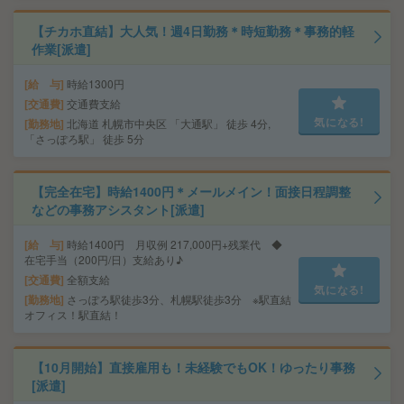
【チカホ直結】大人気！週4日勤務＊時短勤務＊事務的軽
作業[派遣]
給 与
時給1300円
交通費
交通費支給
気になる!
勤務地
北海道 札幌市中央区 「大通駅」 徒歩 4分,
「さっぽろ駅」 徒歩 5分
【完全在宅】時給1400円＊メールメイン！面接日程調整
などの事務アシスタント[派遣]
給 与
時給1400円 月収例 217,000円+残業代 ◆
在宅手当（200円/日）支給あり♪
交通費
全額支給
気になる!
勤務地
さっぽろ駅徒歩3分、札幌駅徒歩3分 ※駅直結
オフィス！駅直結！
【10月開始】直接雇用も！未経験でもOK！ゆったり事務
[派遣]