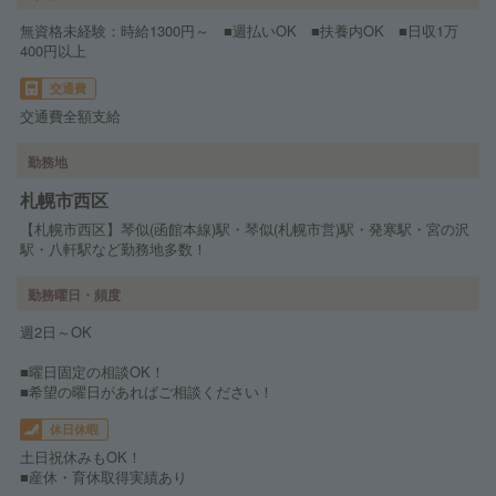
無資格未経験：時給1300円～ ■週払いOK ■扶養内OK ■日収1万
400円以上
交通費
交通費全額支給
勤務地
札幌市西区
【札幌市西区】琴似(函館本線)駅・琴似(札幌市営)駅・発寒駅・宮の沢
駅・八軒駅など勤務地多数！
勤務曜日・頻度
週2日～OK
■曜日固定の相談OK！
■希望の曜日があればご相談ください！
休日休暇
土日祝休みもOK！
■産休・育休取得実績あり