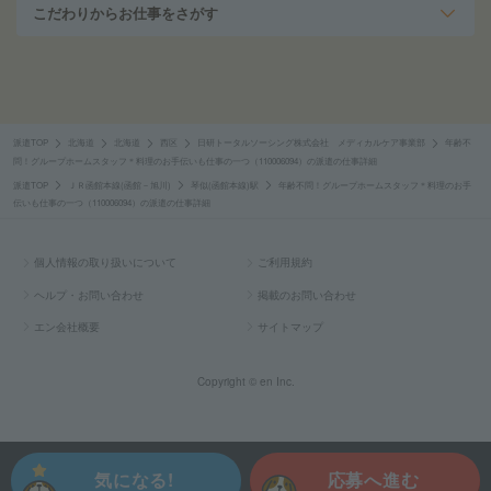
こだわりからお仕事をさがす
派遣TOP
北海道
北海道
西区
日研トータルソーシング株式会社 メディカルケア事業部
年齢不
問！グループホームスタッフ＊料理のお手伝いも仕事の一つ（110006094）の派遣の仕事詳細
派遣TOP
ＪＲ函館本線(函館－旭川)
琴似(函館本線)駅
年齢不問！グループホームスタッフ＊料理のお手
伝いも仕事の一つ（110006094）の派遣の仕事詳細
個人情報の取り扱いについて
ご利用規約
ヘルプ・お問い合わせ
掲載のお問い合わせ
エン会社概要
サイトマップ
Copyright © en Inc.
気になる!
応募へ進む