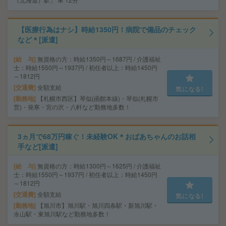
【医療行為はナシ】時給1350円！病院で備品のチェック
など＊[派遣]
給 与
無資格の方：時給1350円～1687円 / 介護福祉
士：時給1550円～1937円 / 初任者以上：時給1450円
～1812円
交通費
全額支給
気になる!
勤務地
【札幌市西区】琴似(函館本線)・琴似(札幌市
営)・発寒・宮の沢・八軒など勤務地多数！
3ヵ月で68万円稼ぐ！未経験OK＊おばあちゃんのお話相
手など[派遣]
給 与
無資格の方：時給1300円～1625円 / 介護福祉
士：時給1550円～1937円 / 初任者以上：時給1450円
～1812円
交通費
全額支給
気になる!
勤務地
【旭川市】旭川駅・旭川四条駅・新旭川駅・
永山駅・東旭川駅など勤務地多数！