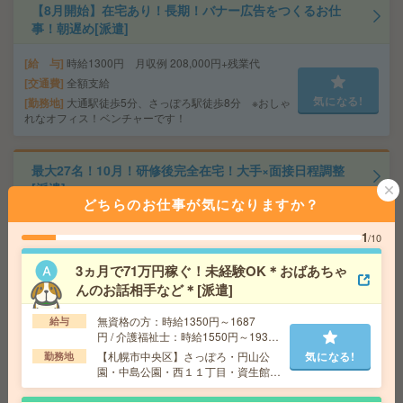
【8月開始】在宅あり！長期！バナー広告をつくるお仕
事！朝遅め[派遣]
給 与
時給1300円 月収例 208,000円+残業代
交通費
全額支給
気になる!
勤務地
大通駅徒歩5分、さっぽろ駅徒歩8分 ※おしゃ
れなオフィス！ベンチャーです！
最大27名！10月！研修後完全在宅！大手×面接日程調整
[派遣]
どちらのお仕事が気になりますか？
給 与
時給1400円 月収例 217,000円+残業代 ◆
1
在宅手当（200円/日）支給あり♪
/10
交通費
全額支給
気になる!
3ヵ月で71万円稼ぐ！未経験OK＊おばあちゃ
勤務地
さっぽろ駅徒歩3分、札幌駅徒歩3分 ※駅直結
んのお話相手など＊[派遣]
オフィス！駅直結！
無資格の方：時給1350円～1687
給与
円 / 介護福祉士：時給1550円～1937
＜即日スタート！＞3名募集！髪色ネイル自由！助成金の
円 / 初任者以上：時給1450円～1812
【札幌市中央区】さっぽろ・円山公
気になる!
勤務地
ご案内！[派遣]
円
園・中島公園・西１１丁目・資生館小
学校前など勤務地多数！
給 与
時給1400円 月収例 224,000円