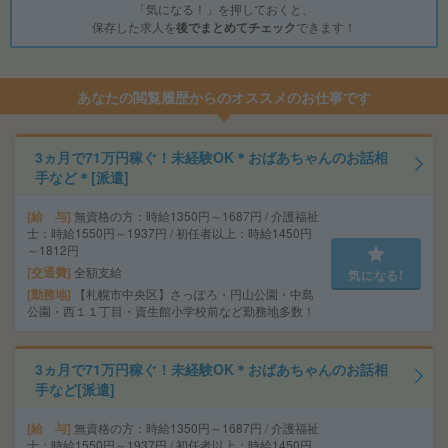
「気になる！」を押しておくと、
保存した求人を
後でまとめてチェック
できます！
あなたの閲覧履歴からのオススメのお仕事です
3ヵ月で71万円稼ぐ！未経験OK＊おばあちゃんのお話相
手など＊[派遣]
給 与
無資格の方：時給1350円～1687円 / 介護福祉
士：時給1550円～1937円 / 初任者以上：時給1450円
～1812円
交通費
全額支給
気になる!
勤務地
【札幌市中央区】さっぽろ・円山公園・中島
公園・西１１丁目・資生館小学校前など勤務地多数！
3ヵ月で71万円稼ぐ！未経験OK＊おばあちゃんのお話相
手など[派遣]
給 与
無資格の方：時給1350円～1687円 / 介護福祉
士：時給1550円～1937円 / 初任者以上：時給1450円