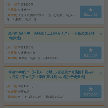
給 与
時給1400円
交通費
交通費支給
気になる!
勤務地
北海道 札幌市中央区 「さっぽろ駅」 徒歩 2
分,「札幌駅」 徒歩 5分
給与即払いOK！高時給！土日休み！スレート板の加工補
助[派遣]
給 与
時給1200円
交通費
交通費支給有り
気になる!
勤務地
発寒駅～徒歩8分 ※車通勤OK
時給1500円＊【年収400万以上×正社員の可能性】賞与4
ヶ月分！手当充実＊事務[正社員への紹介予定派遣]
給 与
時給1500円
交通費
全額支給
気になる!
勤務地
さっぽろ駅徒歩2分、札幌駅徒歩3分