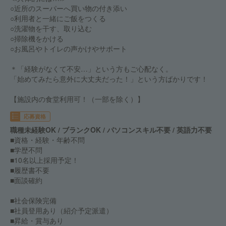
○近所のスーパーへ買い物の付き添い
○利用者と一緒にご飯をつくる
○洗濯物を干す、取り込む
○掃除機をかける
○お風呂やトイレの声かけやサポート
＊「経験がなくて不安…」という方もご心配なく。
「始めてみたら意外に大丈夫だった！」という方ばかりです！
【施設内の食堂利用可！（一部を除く）】
応募資格
職種未経験OK / ブランクOK / パソコンスキル不要 / 英語力不要
■資格・経験・年齢不問
■学歴不問
■10名以上採用予定！
■履歴書不要
■面談確約
■社会保険完備
■社員登用あり（紹介予定派遣）
■昇給・賞与あり