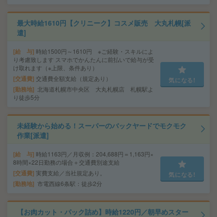
最大時給1610円【クリニーク】コスメ販売 大丸札幌[派
遣]
給 与
時給1500円～1610円 ※ご経験・スキルによ
り考慮致します スマホでかんたんに前払いで給与が受
け取れます（※上限、条件あり）
交通費
交通費全額支給（規定あり）
気になる!
勤務地
北海道札幌市中央区 大丸札幌店 札幌駅よ
り徒歩5分
未経験から始める！スーパーのバックヤードでモクモク
作業[派遣]
給 与
時給1163円／月収例：204,688円＝1,163円×
8時間×22日勤務の場合＋交通費別途支給
交通費
実費支給／当社規定あり。
気になる!
勤務地
市電西線6条駅：徒歩2分
【お肉カット・パック詰め】時給1220円／朝早めスター