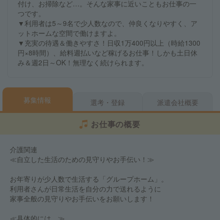
付け、お掃除など…。そんな家事に近いこともお仕事の一
つです。
▼利用者は5～9名で少人数なので、仲良くなりやすく、ア
ットホームな空間で働けますよ。
▼充実の待遇＆働きやすさ！日収1万400円以上（時給1300
円×8時間）、給料週払いなど稼げるお仕事！しかも土日休
み＆週2日～OK！無理なく続けられます。
募集情報
選考・登録
派遣会社概要
お仕事の概要
介護関連
≪自立した生活のための見守りやお手伝い！≫
お年寄りが少人数で生活する「グループホーム」。
利用者さんが日常生活を自分の力で送れるように
家事全般の見守りやお手伝いをお願いします！
≪具体的には…≫