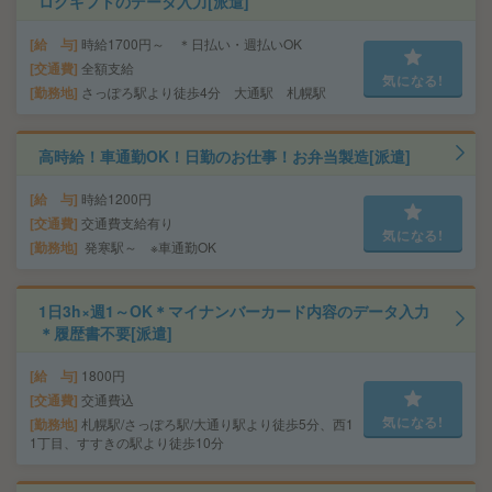
ログギフトのデータ入力[派遣]
給 与
時給1700円～ ＊日払い・週払いOK
交通費
全額支給
気になる!
勤務地
さっぽろ駅より徒歩4分 大通駅 札幌駅
高時給！車通勤OK！日勤のお仕事！お弁当製造[派遣]
給 与
時給1200円
交通費
交通費支給有り
気になる!
勤務地
発寒駅～ ※車通勤OK
1日3h×週1～OK＊マイナンバーカード内容のデータ入力
＊履歴書不要[派遣]
給 与
1800円
交通費
交通費込
気になる!
勤務地
札幌駅/さっぽろ駅/大通り駅より徒歩5分、西1
1丁目、すすきの駅より徒歩10分