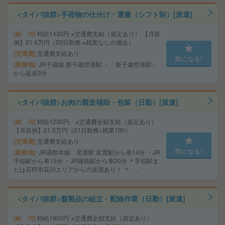
<タイパ抜群>手荷物の仕分け・運搬（シフト制）[派遣]
給 与
時給1430円 ※交通費支給（規定あり） 【月収
例】21.4万円（20日勤務 ※残業なしの場合）
交通費
交通費支給あり
気になる!
勤務地
JR千歳線 新千歳空港駅 ・「新千歳空港駅」
から徒歩3分
<タイパ抜群>お肉の製造補助・包装（日勤）[派遣]
給 与
時給1230円 ※交通費全額支給（規定あり）
【月収例】21.5万円（21日勤務+残業10h）
交通費
交通費支給あり
気になる!
勤務地
JR函館本線 星置駅 星置駅から車14分 ・JR
手稲駅から車15分 ・JR篠路駅から車20分 ＊手稲駅ま
たは石狩市花川エリアからの送迎あり！ ＊、、
<タイパ抜群>盤製品の組立・配線作業（日勤）[派遣]
給 与
時給1900円 ※交通費全額支給（規定あり）