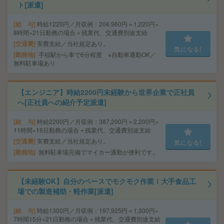
ト[派遣]
給 与
時給1220円／月収例：204,960円＝1,220円×
8時間×21日勤務の場合＋残業代、交通費別途支給
交通費
実費支給／当社規定あり。
気になる!
勤務地
手稲駅から車で6分程度 ※自動車通勤OK／
無料駐車場あり
【エンジニア】時給2200円未経験から世界企業で正社員
へ[正社員への紹介予定派遣]
給 与
時給2200円／月収例：387,200円＝2,200円×
11時間×16日勤務の場合＋残業代、交通費別途支給
交通費
実費支給／当社規定あり。
気になる!
勤務地
無料駐車場完備でマイカー通勤が便利です。
【未経験OK】自分のペースでモクモク作業！大手食品工
場での製造補助・軽作業[派遣]
給 与
時給1300円／月収例：197,925円＝1,300円×
7時間15分×21日勤務の場合＋残業代、交通費別途支給