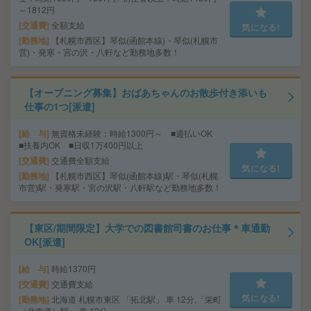
～1812円
交通費
全額支給
気になる!
勤務地
【札幌市西区】琴似(函館本線)・琴似(札幌市
営)・発寒・宮の沢・八軒など勤務地多数！
【オープニング募集】おばあちゃんのお散歩付き添いも
仕事の1つ[派遣]
給 与
無資格未経験：時給1300円～ ■週払いOK
■扶養内OK ■日収1万400円以上
交通費
交通費全額支給
気になる!
勤務地
【札幌市西区】琴似(函館本線)駅・琴似(札幌
市営)駅・発寒駅・宮の沢駅・八軒駅など勤務地多数！
【東区/期間限定】大学での図書館司書のお仕事＊車通勤
OK[派遣]
給 与
時給1370円
交通費
交通費支給
気になる!
勤務地
北海道 札幌市東区 「拓北駅」 車 12分,「栄町
（北海道）駅」 車 12分