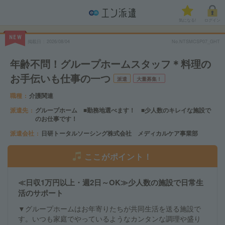
気になる!
ログイン
NEW
掲載日
2026/08/04
No.NTSMCSP07_GHT
年齢不問！グループホームスタッフ＊料理の
お手伝いも仕事の一つ
派遣
大量募集！
職種
介護関連
派遣先
グループホーム ■勤務地選べます！ ■少人数のキレイな施設で
のお仕事です！
派遣会社
日研トータルソーシング株式会社 メディカルケア事業部
ここがポイント！
≪日収1万円以上・週2日～OK≫少人数の施設で日常生
活のサポート
▼グループホームはお年寄りたちが共同生活を送る施設で
す。いつも家庭でやっているようなカンタンな調理や盛り