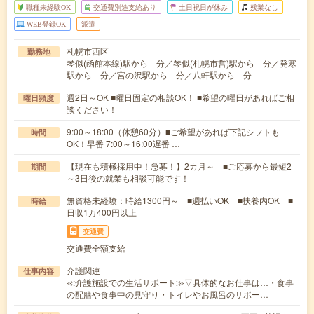
職種未経験OK
交通費別途支給あり
土日祝日が休み
残業なし
WEB登録OK
派遣
札幌市西区
勤務地
琴似(函館本線)駅から---分／琴似(札幌市営)駅から---分／発寒
駅から---分／宮の沢駅から---分／八軒駅から---分
週2日～OK ■曜日固定の相談OK！ ■希望の曜日があればご相
曜日頻度
談ください！
9:00～18:00（休憩60分）■ご希望があれば下記シフトも
時間
OK！早番 7:00～16:00遅番 …
【現在も積極採用中！急募！】2カ月～ ■ご応募から最短2
期間
～3日後の就業も相談可能です！
無資格未経験：時給1300円～ ■週払いOK ■扶養内OK ■
時給
日収1万400円以上
交通費
交通費全額支給
介護関連
仕事内容
≪介護施設での生活サポート≫▽具体的なお仕事は…・食事
の配膳や食事中の見守り・トイレやお風呂のサポー…