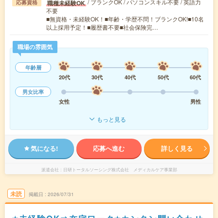
/ ブランクOK / パソコンスキル不要 / 英語力
職種未経験OK
応募資格
不要
■無資格・未経験OK！■年齢・学歴不問！ブランクOK!■10名
以上採用予定！■履歴書不要■社会保険完…
職場の雰囲気
年齢層
20代
30代
40代
50代
60代
男女比率
女性
男性
もっと見る
気になる!
応募へ進む
詳しく見る
派遣会社
日研トータルソーシング株式会社 メディカルケア事業部
未読
掲載日
2026/07/31