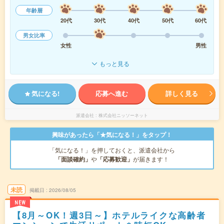
年齢層
20代
30代
40代
50代
60代
男女比率
女性
男性
もっと見る
気になる!
応募へ進む
詳しく見る
派遣会社
株式会社ニッソーネット
興味があったら「★気になる！」をタップ！
「気になる！」を押しておくと、派遣会社から
「面談確約」
や
「応募歓迎」
が届きます！
未読
掲載日
2026/08/05
NEW
【8月～OK！週3日～】ホテルライクな高齢者