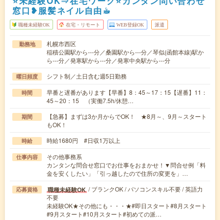
⭐未経験OK⇒在宅ワーク⭐カンタン問い合わせ
窓口❥服髪ネイル自由☕︎
職種未経験OK
在宅・リモート
WEB登録OK
派遣
札幌市西区
勤務地
稲積公園駅から---分／桑園駅から---分／琴似(函館本線)駅か
ら---分／発寒駅から---分／発寒中央駅から---分
シフト制／土日含む週5日勤務
曜日頻度
早番と遅番があります【早番】8：45～17：15【遅番】11：
時間
45～20：15 （実働7.5h/休憩…
【急募】まずは3か月からでOK！ ★8月～、9月～スタート
期間
もOK！
時給1680円 #日収1万以上
時給
その他事務系
仕事内容
カンタンな問合せ窓口でお仕事をおまかせ！▼問合せ例「料
金を安くしたい」「引っ越したので住所の変更を」…
/ ブランクOK / パソコンスキル不要 / 英語力
職種未経験OK
応募資格
不要
未経験OK★その他にも・・・★#即日スタート#8月スタート
#9月スタート#10月スタート#初めての派…