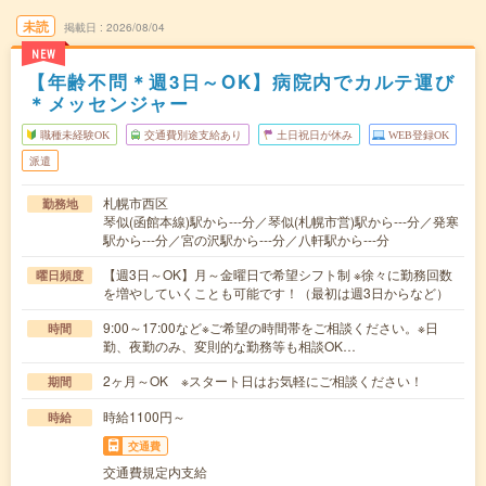
未読
掲載日
2026/08/04
NEW
【年齢不問＊週3日～OK】病院内でカルテ運び
＊メッセンジャー
職種未経験OK
交通費別途支給あり
土日祝日が休み
WEB登録OK
派遣
札幌市西区
勤務地
琴似(函館本線)駅から---分／琴似(札幌市営)駅から---分／発寒
駅から---分／宮の沢駅から---分／八軒駅から---分
【週3日～OK】月～金曜日で希望シフト制 ※徐々に勤務回数
曜日頻度
を増やしていくことも可能です！（最初は週3日からなど）
9:00～17:00など※ご希望の時間帯をご相談ください。※日
時間
勤、夜勤のみ、変則的な勤務等も相談OK…
2ヶ月～OK ※スタート日はお気軽にご相談ください！
期間
時給1100円～
時給
交通費
交通費規定内支給