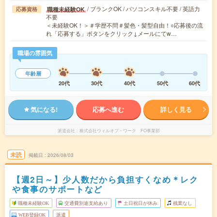
/ ブランクOK / パソコンスキル不要 / 英語力
職種未経験OK
応募資格
不要
＜未経験OK！＞＃学歴不問＃髪色・髪型自由！○応募後の流
れ「応募する」ボタンをクリック↓メールにてw…
職場の雰囲気
年齢層
20代
30代
40代
50代
60代
気になる!
応募へ進む
詳しく見る
派遣会社
株式会社ウィルオブ・ワーク FO事業部
未読
掲載日
2026/08/03
【週2日～】少人数だから負担すくなめ＊レク
や食事のサポートなど
職種未経験OK
交通費別途支給あり
土日祝日が休み
残業なし
WEB登録OK
派遣