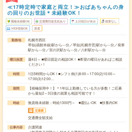
≪17時定時で家庭と両立！≫おばあちゃんの身
の回りのお世話＊未経験OK！
職種未経験OK
交通費別途支給あり
土日祝日が休み
残業なし
WEB登録OK
派遣
札幌市西区
勤務地
琴似(函館本線)駅から---分／琴似(札幌市営)駅から---分／発寒
駅から---分／宮の沢駅から---分／八軒駅から---分
週4日～ ■曜日固定の相談OK！ ■希望の曜日があればご相談
曜日頻度
ください！
1日5時間からOK！■シフト例(1)8:00～17:00(2)10:00～
時間
17:00(3)12:00…
【積極採用中！】＊1年以上勤務している方が多数！ご応募
期間
から最短2～3日後の就業も相談可能です！
無資格未経験：時給1300円～ ■週払いOK ■扶養内OK
時給
交通費
交通費全額支給
介護関連
仕事内容
／無資格未経験から始める介護施設での生活サポート！＼