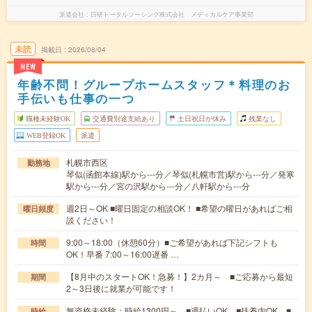
派遣会社
日研トータルソーシング株式会社 メディカルケア事業部
未読
掲載日
2026/08/04
NEW
年齢不問！グループホームスタッフ＊料理のお
手伝いも仕事の一つ
職種未経験OK
交通費別途支給あり
土日祝日が休み
残業なし
WEB登録OK
派遣
札幌市西区
勤務地
琴似(函館本線)駅から---分／琴似(札幌市営)駅から---分／発寒
駅から---分／宮の沢駅から---分／八軒駅から---分
週2日～OK ■曜日固定の相談OK！ ■希望の曜日があればご相
曜日頻度
談ください！
9:00～18:00（休憩60分）■ご希望があれば下記シフトも
時間
OK！早番 7:00～16:00遅番 …
【8月中のスタートOK！急募！】2カ月～ ■ご応募から最短
期間
2～3日後に就業が可能です！
無資格未経験：時給1300円～ ■週払いOK ■扶養内OK ■
時給