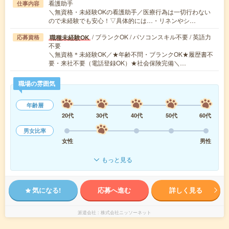
看護助手
仕事内容
＼無資格・未経験OKの看護助手／医療行為は一切行わない
ので未経験でも安心！▽具体的には…・リネンやシ…
/ ブランクOK / パソコンスキル不要 / 英語力
職種未経験OK
応募資格
不要
＼無資格＊未経験OK／★年齢不問・ブランクOK★履歴書不
要・来社不要（電話登録OK）★社会保険完備＼…
職場の雰囲気
年齢層
20代
30代
40代
50代
60代
男女比率
女性
男性
もっと見る
気になる!
応募へ進む
詳しく見る
派遣会社
株式会社ニッソーネット