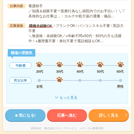
看護助手
仕事内容
／知識＆経験不要＊医療行為なし病院内でのお手伝い！＼▽
具体的なお仕事は…・カルテや処方薬の運搬・備品…
/ ブランクOK / パソコンスキル不要 / 英語力
職種未経験OK
応募資格
不要
＼無資格・未経験OK／※年齢不問※50代・60代の方も活躍
中！※履歴書不要・来社不要で電話相談もOK…
職場の雰囲気
年齢層
20代
30代
40代
50代
60代
男女比率
女性
男性
もっと見る
気になる!
応募へ進む
詳しく見る
派遣会社
株式会社スタッフサービス メディカル事業本部