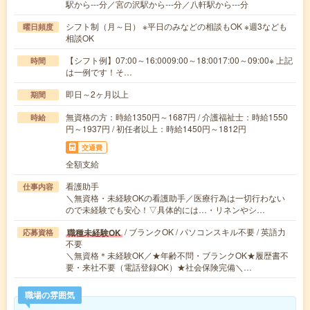
駅から---分／宮の沢駅から---分／八軒駅から---分
シフト制（月～日） ※平日のみなどの相談もOK ※週3なども
曜日頻度
相談OK
【シフト例】07:00～16:0009:00～18:0017:00～09:00※ 上記
時間
は一例です！そ…
即日～2ヶ月以上
期間
無資格の方：時給1350円～1687円 / 介護福祉士：時給1550
時給
円～1937円 / 初任者以上：時給1450円～1812円
交通費
全額支給
看護助手
仕事内容
＼無資格・未経験OKの看護助手／医療行為は一切行わない
ので未経験でも安心！▽具体的には…・リネンやシ…
/ ブランクOK / パソコンスキル不要 / 英語力
職種未経験OK
応募資格
不要
＼無資格＊未経験OK／★年齢不問・ブランクOK★履歴書不
要・来社不要（電話登録OK）★社会保険完備＼…
職場の雰囲気