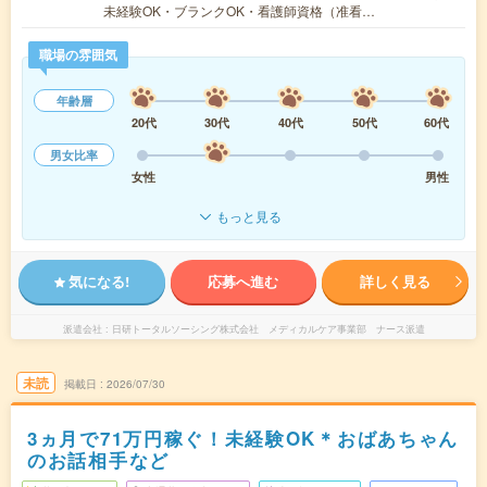
未経験OK・ブランクOK・看護師資格（准看…
職場の雰囲気
年齢層
20代
30代
40代
50代
60代
男女比率
女性
男性
もっと見る
気になる!
応募へ進む
詳しく見る
派遣会社
日研トータルソーシング株式会社 メディカルケア事業部 ナース派遣
未読
掲載日
2026/07/30
3ヵ月で71万円稼ぐ！未経験OK＊おばあちゃん
のお話相手など