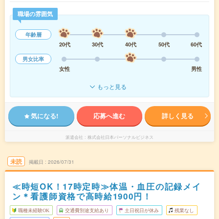
職場の雰囲気
年齢層
20代
30代
40代
50代
60代
男女比率
女性
男性
もっと見る
気になる!
応募へ進む
詳しく見る
派遣会社
株式会社日本パーソナルビジネス
未読
掲載日
2026/07/31
≪時短OK！17時定時≫体温・血圧の記録メイ
ン＊看護師資格で高時給1900円！
職種未経験OK
交通費別途支給あり
土日祝日が休み
残業なし