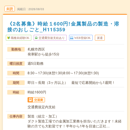
未読
掲載日
2026/08/03
《2名募集》時給１600円!金属製品の製造・溶
接のおしごと_H115359
職種未経験OK
交通費別途支給あり
WEB登録OK
派遣
札幌市西区
勤務地
発寒駅から徒歩15分
週5日勤務
曜日頻度
8:30～17:30(休憩1:30)8:00～17:30(休憩1:30)
時間
即日～長期（3ヶ月以上） 最短で応募開始から1週間！
期間
時給1600円
時給
交通費
交通費規定内支給
製造（組立・加工）
仕事内容
ダクト製造工場での金属加工業務を担当いただきます！未経
験の方でも大歓迎です！半年から1年を目途に正社…