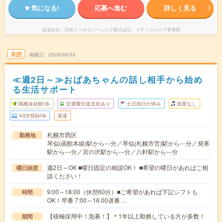
気になる!
応募へ進む
詳しく見る
派遣会社
日研トータルソーシング株式会社 メディカルケア事業部
未読
掲載日
2026/08/03
≪週2日～≫おばあちゃんの話し相手から始め
る生活サポート
職種未経験OK
交通費別途支給あり
土日祝日が休み
残業なし
WEB登録OK
派遣
札幌市西区
勤務地
琴似(函館本線)駅から---分／琴似(札幌市営)駅から---分／発寒
駅から---分／宮の沢駅から---分／八軒駅から---分
週2日～OK ■曜日固定の相談OK！ ■希望の曜日があればご相
曜日頻度
談ください！
9:00～18:00（休憩60分）■ご希望があれば下記シフトも
時間
OK！早番 7:00～16:00遅番 …
【積極採用中！急募！】＊1年以上勤務している方が多数！
期間