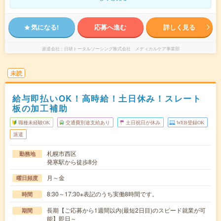
気になる!
応募へ進む
詳しく見る
派遣会社
日研トータルソーシング株式会社 メディカルケア事業部
未読
給与即払いOK！高時給！土日休み！スレート
板の加工補助
職種未経験OK
交通費別途支給あり
土日祝日が休み
WEB登録OK
派遣
札幌市西区
勤務地
発寒駅から徒歩8分
月～金
曜日頻度
8:30～17:30※表記のうち実働8時間です。
時間
長期【ご応募から1週間以内(最短2日目)のスピード就業が可
期間
能】即日～