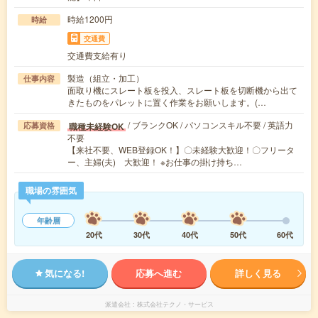
時給1200円
時給
交通費
交通費支給有り
製造（組立・加工）
仕事内容
面取り機にスレート板を投入、スレート板を切断機から出て
きたものをパレットに置く作業をお願いします。(…
/ ブランクOK / パソコンスキル不要 / 英語力
職種未経験OK
応募資格
不要
【来社不要、WEB登録OK！】〇未経験大歓迎！〇フリータ
ー、主婦(夫) 大歓迎！ ※お仕事の掛け持ち…
職場の雰囲気
年齢層
20代
30代
40代
50代
60代
気になる!
応募へ進む
詳しく見る
派遣会社
株式会社テクノ・サービス