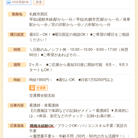
WEB登録OK
派遣
札幌市西区
勤務地
琴似(函館本線)駅から---分／琴似(札幌市営)駅から---分／発寒
駅から---分／宮の沢駅から---分／八軒駅から---分
週3日～OK！ ■曜日固定の相談OK！ ■ご希望の曜日をご相談
曜日頻度
ください！
＼日勤のみ／シフト例・10:00～15:00・9:00～17:00（休憩
時間
60分）■ご希望があればその…
2ヶ月～ ■ご応募から最短3日後に開始可能 8月～、9月ス
期間
タートもOK！
時給1900円～ ■週払いOK ■日収1万5200円以上
時給
交通費
交通費全額支給
看護師・准看護師
仕事内容
【介護施設で体調などの記録がメイン＊看護師】▼具体的に
は…○体温、血圧などのチェック・記録○お薬の飲…
/ ブランクOK / パソコンスキル不要 / 英語力
職種未経験OK
応募資格
不要
≪履歴書不要≫・年齢不問（50代・60代の方も活躍中！）・