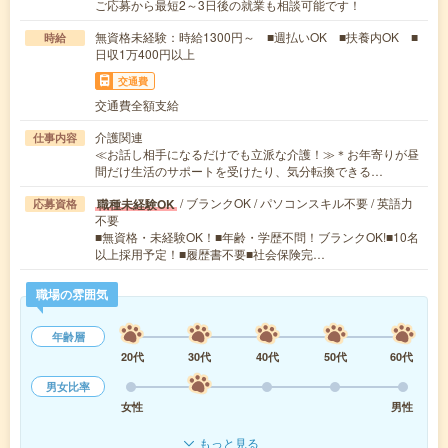
ご応募から最短2～3日後の就業も相談可能です！
無資格未経験：時給1300円～ ■週払いOK ■扶養内OK ■
時給
日収1万400円以上
交通費
交通費全額支給
介護関連
仕事内容
≪お話し相手になるだけでも立派な介護！≫＊お年寄りが昼
間だけ生活のサポートを受けたり、気分転換できる…
/ ブランクOK / パソコンスキル不要 / 英語力
職種未経験OK
応募資格
不要
■無資格・未経験OK！■年齢・学歴不問！ブランクOK!■10名
以上採用予定！■履歴書不要■社会保険完…
職場の雰囲気
年齢層
20代
30代
40代
50代
60代
男女比率
女性
男性
もっと見る