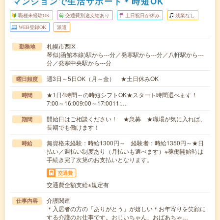
マンションで生活サポート＊時短OK
職種未経験OK
交通費別途支給あり
土日祝日が休み
残業なし
WEB登録OK
派遣
札幌市西区
勤務地
琴似(函館本線)駅から---分／発寒駅から---分／八軒駅から---
分／発寒中央駅から---分
週3日～5日OK（月～金） ★土日休みOK
曜日頻度
★1日4時間～の時短シフトOK★スタート時間選べます！
時間
7:00～16:009:00～17:0011:…
開始日はご相談ください！ ★急募 ★職場が気に入れば、
期間
長期でも働けます！
無資格未経験：時給1300円～ 経験者：時給1350円～★日
時給
払い／週払い制度あり（月払いも選べます）※稼働開始時は
手続き完了次第のお支払いとなります。
交通費
交通費全額支給※規定有
介護関連
仕事内容
＊入居者の方の「ありがとう」が嬉しい＊お年寄りを笑顔に
する介護のお仕事です。おじいちゃん、おばあちゃ…