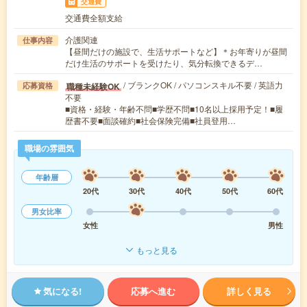
交通費
交通費全額支給
介護関連
仕事内容
【昼間だけの施設で、生活サポートなど】＊お年寄りが昼間
だけ生活のサポートを受けたり、気分転換できるデ…
/ ブランクOK / パソコンスキル不要 / 英語力
職種未経験OK
応募資格
不要
■資格・経験・年齢不問■学歴不問■10名以上採用予定！■履
歴書不要■面談確約■社会保険完備■社員登用…
職場の雰囲気
年齢層
20代
30代
40代
50代
60代
男女比率
女性
男性
もっと見る
気になる!
応募へ進む
詳しく見る