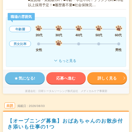
以上採用予定！■履歴書不要■社会保険完…
職場の雰囲気
年齢層
20代
30代
40代
50代
60代
男女比率
女性
男性
もっと見る
気になる!
応募へ進む
詳しく見る
派遣会社
日研トータルソーシング株式会社 メディカルケア事業部
未読
掲載日
2026/08/03
【オープニング募集】おばあちゃんのお散歩付
き添いも仕事の1つ