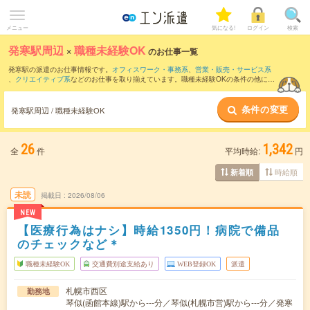
メニュー
気になる!
ログイン
検索
発寒駅周辺
×
職種未経験OK
のお仕事一覧
発寒駅の派遣のお仕事情報です。
オフィスワーク・事務系
、
営業・販売・サービス系
、
クリエイティブ系
などのお仕事を取り揃えています。職種未経験OKの条件の他に、
交通費別途支給あり
、
友だちと一緒の応募OK
、
週4日勤務
などのこだわり条件も取り
揃えています。
条件の変更
発寒駅周辺 / 職種未経験OK
26
1,342
全
件
平均時給:
円
時給順
新着順
未読
掲載日
2026/08/06
NEW
【医療行為はナシ】時給1350円！病院で備品
のチェックなど＊
職種未経験OK
交通費別途支給あり
WEB登録OK
派遣
札幌市西区
勤務地
琴似(函館本線)駅から---分／琴似(札幌市営)駅から---分／発寒