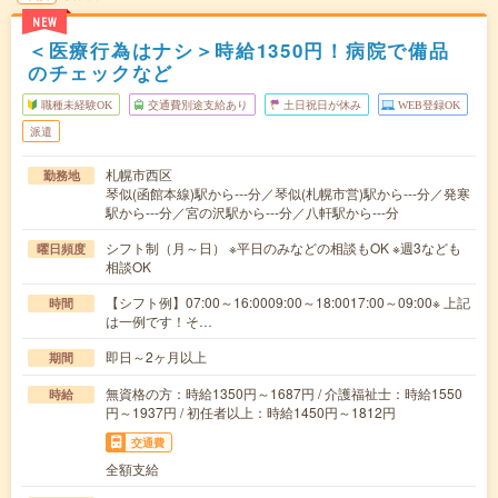
NEW
＜医療行為はナシ＞時給1350円！病院で備品
のチェックなど
職種未経験OK
交通費別途支給あり
土日祝日が休み
WEB登録OK
派遣
札幌市西区
勤務地
琴似(函館本線)駅から---分／琴似(札幌市営)駅から---分／発寒
駅から---分／宮の沢駅から---分／八軒駅から---分
シフト制（月～日） ※平日のみなどの相談もOK ※週3なども
曜日頻度
相談OK
【シフト例】07:00～16:0009:00～18:0017:00～09:00※ 上記
時間
は一例です！そ…
即日～2ヶ月以上
期間
無資格の方：時給1350円～1687円 / 介護福祉士：時給1550
時給
円～1937円 / 初任者以上：時給1450円～1812円
交通費
全額支給