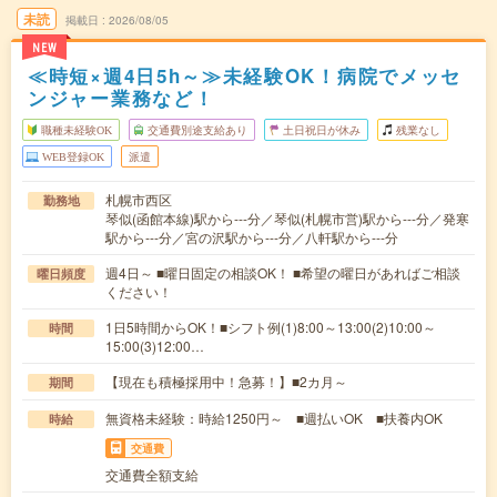
未読
掲載日
2026/08/05
NEW
≪時短×週4日5h～≫未経験OK！病院でメッセ
ンジャー業務など！
職種未経験OK
交通費別途支給あり
土日祝日が休み
残業なし
WEB登録OK
派遣
札幌市西区
勤務地
琴似(函館本線)駅から---分／琴似(札幌市営)駅から---分／発寒
駅から---分／宮の沢駅から---分／八軒駅から---分
週4日～ ■曜日固定の相談OK！ ■希望の曜日があればご相談
曜日頻度
ください！
1日5時間からOK！■シフト例(1)8:00～13:00(2)10:00～
時間
15:00(3)12:00…
【現在も積極採用中！急募！】■2カ月～
期間
無資格未経験：時給1250円～ ■週払いOK ■扶養内OK
時給
交通費
交通費全額支給