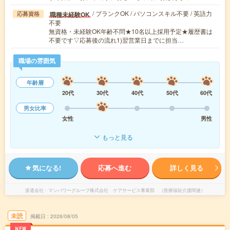
/ ブランクOK / パソコンスキル不要 / 英語力
職種未経験OK
応募資格
不要
無資格・未経験OK年齢不問★10名以上採用予定★履歴書は
不要です▽応募後の流れ1)翌営業日までに担当…
職場の雰囲気
年齢層
20代
30代
40代
50代
60代
男女比率
女性
男性
もっと見る
気になる!
応募へ進む
詳しく見る
派遣会社
マンパワーグループ株式会社 ケアサービス事業部 （医療福祉介護関連）
未読
掲載日
2026/08/05
NEW