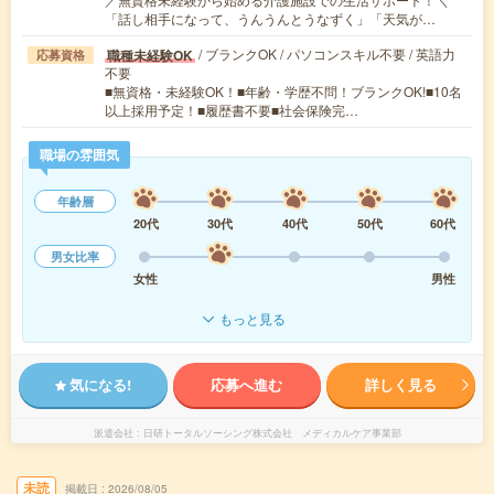
「話し相手になって、うんうんとうなずく」「天気が…
/ ブランクOK / パソコンスキル不要 / 英語力
職種未経験OK
応募資格
不要
■無資格・未経験OK！■年齢・学歴不問！ブランクOK!■10名
以上採用予定！■履歴書不要■社会保険完…
職場の雰囲気
年齢層
20代
30代
40代
50代
60代
男女比率
女性
男性
もっと見る
気になる!
応募へ進む
詳しく見る
派遣会社
日研トータルソーシング株式会社 メディカルケア事業部
未読
掲載日
2026/08/05