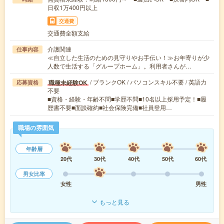
日収1万400円以上
交通費
交通費全額支給
介護関連
仕事内容
≪自立した生活のための見守りやお手伝い！≫お年寄りが少
人数で生活する「グループホーム」。利用者さんが…
/ ブランクOK / パソコンスキル不要 / 英語力
職種未経験OK
応募資格
不要
■資格・経験・年齢不問■学歴不問■10名以上採用予定！■履
歴書不要■面談確約■社会保険完備■社員登用…
職場の雰囲気
年齢層
20代
30代
40代
50代
60代
男女比率
女性
男性
もっと見る