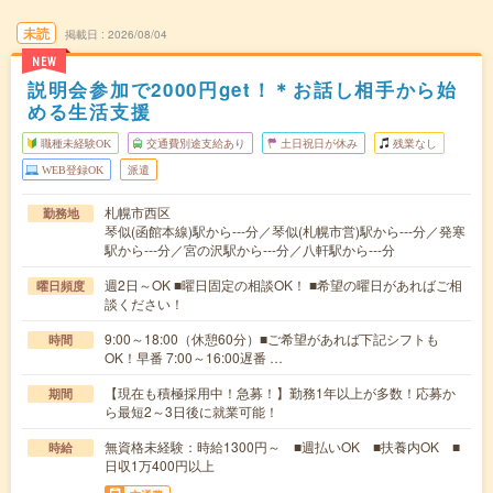
未読
掲載日
2026/08/04
NEW
説明会参加で2000円get！＊お話し相手から始
める生活支援
職種未経験OK
交通費別途支給あり
土日祝日が休み
残業なし
WEB登録OK
派遣
札幌市西区
勤務地
琴似(函館本線)駅から---分／琴似(札幌市営)駅から---分／発寒
駅から---分／宮の沢駅から---分／八軒駅から---分
週2日～OK ■曜日固定の相談OK！ ■希望の曜日があればご相
曜日頻度
談ください！
9:00～18:00（休憩60分）■ご希望があれば下記シフトも
時間
OK！早番 7:00～16:00遅番 …
【現在も積極採用中！急募！】勤務1年以上が多数！応募か
期間
ら最短2～3日後に就業可能！
無資格未経験：時給1300円～ ■週払いOK ■扶養内OK ■
時給
日収1万400円以上