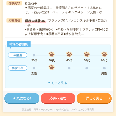
看護助手
仕事内容
▼病院の一般病棟にて看護師さんのサポート！具体的に
は、・器具の洗浄・ベットメイキングやシーツ交換・移…
/ ブランクOK / パソコンスキル不要 / 英語力
職種未経験OK
応募資格
不要
■無資格・未経験OK！■年齢・学歴不問！ブランクOK!■10名
以上採用予定！■履歴書不要■社会保険完…
職場の雰囲気
年齢層
20代
30代
40代
50代
60代
男女比率
女性
男性
もっと見る
気になる!
応募へ進む
詳しく見る
派遣会社
日研トータルソーシング株式会社 メディカルケア事業部