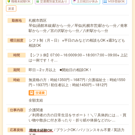
職種未経験OK
交通費別途支給あり
土日祝日が休み
WEB登録OK
派遣
札幌市西区
勤務地
琴似(函館本線)駅から---分／琴似(札幌市営)駅から---分／発寒
駅から---分／宮の沢駅から---分／八軒駅から---分
シフト制（月～日） ※平日のみなどの相談もOK ※週3なども
曜日頻度
相談OK
【シフト例】07:00～16:0009:00～18:0017:00～09:00※ 上記
時間
は一例です！そ…
即日～2ヶ月以上 ■開始日の相談OK！
期間
無資格の方：時給1350円～1687円 / 介護福祉士：時給1550
時給
円～1937円 / 初任者以上：時給1450円～1812円
交通費
全額支給
介護関連
仕事内容
／利用者の方の日常生活をサポート！＼▽具体的には…・買
い物や散歩に付き添ったり・折り紙や体操などのレ…
/ ブランクOK / パソコンスキル不要 / 英語力
職種未経験OK
応募資格
不要