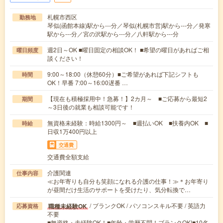
札幌市西区
勤務地
琴似(函館本線)駅から---分／琴似(札幌市営)駅から---分／発寒
駅から---分／宮の沢駅から---分／八軒駅から---分
週2日～OK ■曜日固定の相談OK！ ■希望の曜日があればご相
曜日頻度
談ください！
9:00～18:00（休憩60分）■ご希望があれば下記シフトも
時間
OK！早番 7:00～16:00遅番 …
【現在も積極採用中！急募！】2カ月～ ■ご応募から最短2
期間
～3日後の就業も相談可能です！
無資格未経験：時給1300円～ ■週払いOK ■扶養内OK ■
時給
日収1万400円以上
交通費
交通費全額支給
介護関連
仕事内容
≪お年寄りも自分も笑顔になれる介護の仕事！≫＊お年寄り
が昼間だけ生活のサポートを受けたり、気分転換で…
/ ブランクOK / パソコンスキル不要 / 英語力
職種未経験OK
応募資格
不要
■無資格・未経験OK！■年齢・学歴不問！ブランクOK!■10名