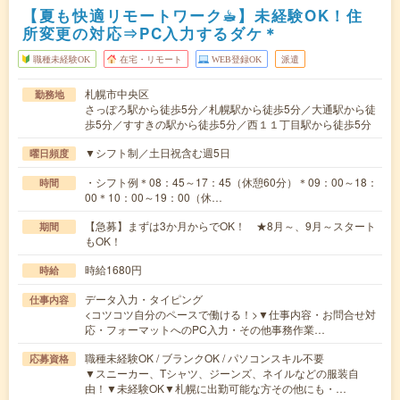
【夏も快適リモートワーク☕︎】未経験OK！住
所変更の対応⇒PC入力するダケ＊
職種未経験OK
在宅・リモート
WEB登録OK
派遣
札幌市中央区
勤務地
さっぽろ駅から徒歩5分／札幌駅から徒歩5分／大通駅から徒
歩5分／すすきの駅から徒歩5分／西１１丁目駅から徒歩5分
▼シフト制／土日祝含む週5日
曜日頻度
・シフト例＊08：45～17：45（休憩60分）＊09：00～18：
時間
00＊10：00～19：00（休…
【急募】まずは3か月からでOK！ ★8月～、9月～スタート
期間
もOK！
時給1680円
時給
データ入力・タイピング
仕事内容
<コツコツ自分のペースで働ける！>▼仕事内容・お問合せ対
応・フォーマットへのPC入力・その他事務作業…
職種未経験OK / ブランクOK / パソコンスキル不要
応募資格
▼スニーカー、Tシャツ、ジーンズ、ネイルなどの服装自
由！▼未経験OK▼札幌に出勤可能な方その他にも・…