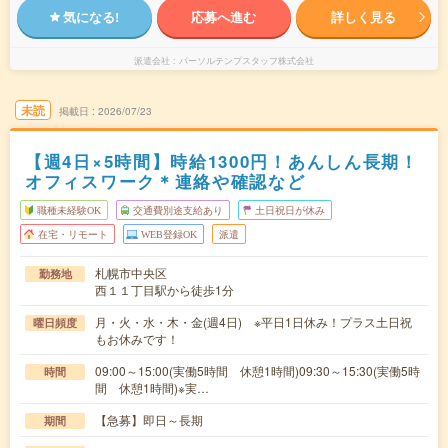
気になる!
応募へ進む
詳しく見る
派遣会社
パーソルテンプスタッフ株式会社
未読
掲載日
2026/07/23
【週4日×5時間】時給1300円！あんしん長期！
オフィスワーク＊連絡や確認など
職種未経験OK
交通費別途支給あり
土日祝日が休み
在宅・リモート
WEB登録OK
派遣
札幌市中央区
勤務地
西１１丁目駅から徒歩1分
月・火・水・木・金(週4日) ※平日1日休み！プラス土日祝
曜日頻度
もお休みです！
09:00～15:00(実働5時間 休憩1時間)09:30～15:30(実働5時
時間
間 休憩1時間)※実…
【急募】即日～長期
期間