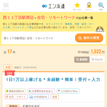
メニュー
気になる!
ログイン
検索
西１１丁目駅周辺
×
在宅・リモートワーク
のお仕事一覧
西１１丁目駅の派遣のお仕事情報です。
オフィスワーク・事務系
、
営業・販売・サー
ビス系
、
クリエイティブ系
などのお仕事を取り揃えています。在宅・リモートワーク
の条件の他に、
交通費別途支給あり
、
職種未経験OK
、
友だちと一緒の応募OK
などの
こだわり条件も取り揃えています。
条件の変更
西１１丁目駅周辺 / 在宅・リモートワーク
17
1,522
全
件
平均時給:
円
時給順
新着順
未読
掲載日
2026/08/08
NEW
1日1万以上稼げる＊未経験＊簡単！受付＋入力
職種未経験OK
交通費別途支給あり
土日祝日が休み
在宅・リモート
WEB登録OK
派遣
札幌市中央区
勤務地