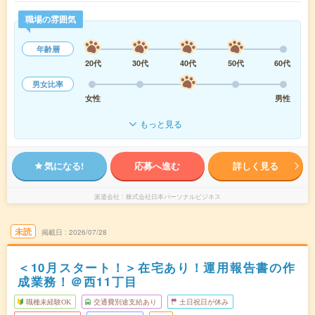
職場の雰囲気
年齢層
20代
30代
40代
50代
60代
男女比率
女性
男性
もっと見る
気になる!
応募へ進む
詳しく見る
派遣会社
株式会社日本パーソナルビジネス
未読
掲載日
2026/07/28
＜10月スタート！＞在宅あり！運用報告書の作
成業務！＠西11丁目
職種未経験OK
交通費別途支給あり
土日祝日が休み