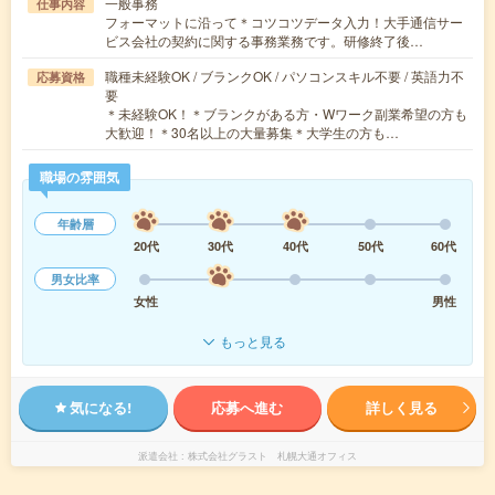
一般事務
仕事内容
フォーマットに沿って＊コツコツデータ入力！大手通信サー
ビス会社の契約に関する事務業務です。研修終了後…
職種未経験OK / ブランクOK / パソコンスキル不要 / 英語力不
応募資格
要
＊未経験OK！＊ブランクがある方・Wワーク副業希望の方も
大歓迎！＊30名以上の大量募集＊大学生の方も…
職場の雰囲気
年齢層
20代
30代
40代
50代
60代
男女比率
女性
男性
もっと見る
気になる!
応募へ進む
詳しく見る
派遣会社
株式会社グラスト 札幌大通オフィス