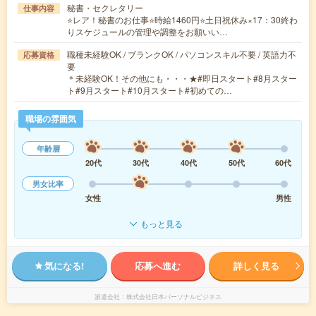
秘書・セクレタリー
仕事内容
⭐レア！秘書のお仕事⭐時給1460円⭐土日祝休み×17：30終わ
りスケジュールの管理や調整をお願いい…
職種未経験OK / ブランクOK / パソコンスキル不要 / 英語力不
応募資格
要
＊未経験OK！その他にも・・・★#即日スタート#8月スター
ト#9月スタート#10月スタート#初めての…
職場の雰囲気
年齢層
20代
30代
40代
50代
60代
男女比率
女性
男性
もっと見る
気になる!
応募へ進む
詳しく見る
派遣会社
株式会社日本パーソナルビジネス