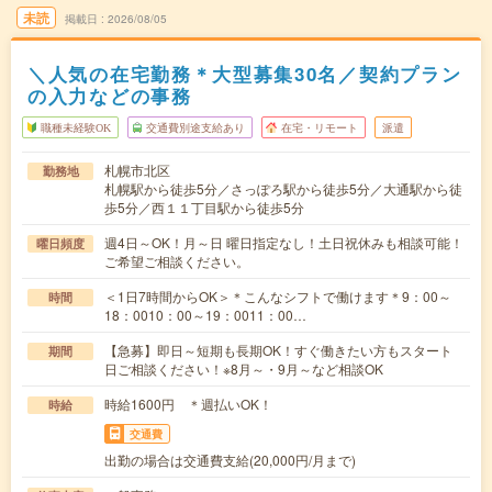
未読
掲載日
2026/08/05
＼人気の在宅勤務＊大型募集30名／契約プラン
の入力などの事務
職種未経験OK
交通費別途支給あり
在宅・リモート
派遣
札幌市北区
勤務地
札幌駅から徒歩5分／さっぽろ駅から徒歩5分／大通駅から徒
歩5分／西１１丁目駅から徒歩5分
週4日～OK！月～日 曜日指定なし！土日祝休みも相談可能！
曜日頻度
ご希望ご相談ください。
＜1日7時間からOK＞＊こんなシフトで働けます＊9：00～
時間
18：0010：00～19：0011：00…
【急募】即日～短期も長期OK！すぐ働きたい方もスタート
期間
日ご相談ください！※8月～・9月～など相談OK
時給1600円 ＊週払いOK！
時給
交通費
出勤の場合は交通費支給(20,000円/月まで)