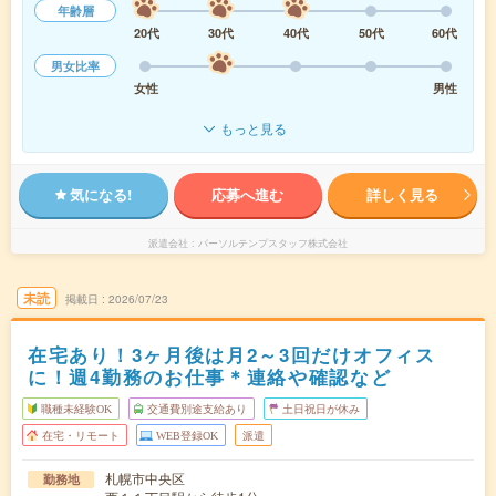
年齢層
20代
30代
40代
50代
60代
男女比率
女性
男性
もっと見る
気になる!
応募へ進む
詳しく見る
派遣会社
パーソルテンプスタッフ株式会社
未読
掲載日
2026/07/23
在宅あり！3ヶ月後は月2～3回だけオフィス
に！週4勤務のお仕事＊連絡や確認など
職種未経験OK
交通費別途支給あり
土日祝日が休み
在宅・リモート
WEB登録OK
派遣
札幌市中央区
勤務地