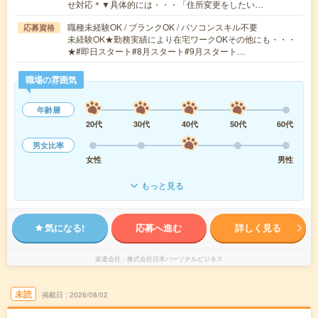
せ対応＊▼具体的には・・・「住所変更をしたい…
職種未経験OK / ブランクOK / パソコンスキル不要
応募資格
未経験OK★勤務実績により在宅ワークOKその他にも・・・
★#即日スタート#8月スタート#9月スタート…
職場の雰囲気
年齢層
20代
30代
40代
50代
60代
男女比率
女性
男性
もっと見る
気になる!
応募へ進む
詳しく見る
派遣会社
株式会社日本パーソナルビジネス
未読
掲載日
2026/08/02