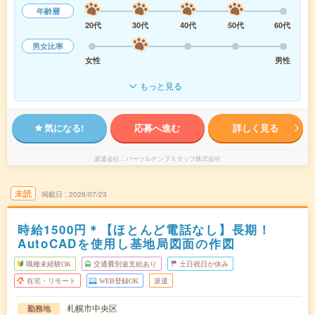
年齢層
20代
30代
40代
50代
60代
男女比率
女性
男性
もっと見る
気になる!
応募へ進む
詳しく見る
派遣会社
パーソルテンプスタッフ株式会社
未読
掲載日
2026/07/23
時給1500円＊【ほとんど電話なし】長期！
AutoCADを使用し基地局図面の作図
職種未経験OK
交通費別途支給あり
土日祝日が休み
在宅・リモート
WEB登録OK
派遣
札幌市中央区
勤務地