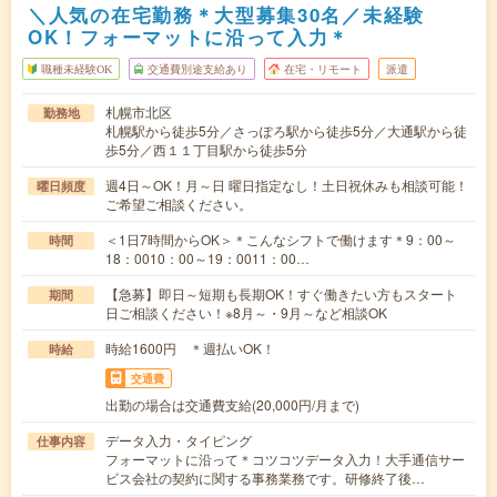
＼人気の在宅勤務＊大型募集30名／未経験
OK！フォーマットに沿って入力＊
職種未経験OK
交通費別途支給あり
在宅・リモート
派遣
札幌市北区
勤務地
札幌駅から徒歩5分／さっぽろ駅から徒歩5分／大通駅から徒
歩5分／西１１丁目駅から徒歩5分
週4日～OK！月～日 曜日指定なし！土日祝休みも相談可能！
曜日頻度
ご希望ご相談ください。
＜1日7時間からOK＞＊こんなシフトで働けます＊9：00～
時間
18：0010：00～19：0011：00…
【急募】即日～短期も長期OK！すぐ働きたい方もスタート
期間
日ご相談ください！※8月～・9月～など相談OK
時給1600円 ＊週払いOK！
時給
交通費
出勤の場合は交通費支給(20,000円/月まで)
データ入力・タイピング
仕事内容
フォーマットに沿って＊コツコツデータ入力！大手通信サー
ビス会社の契約に関する事務業務です。研修終了後…