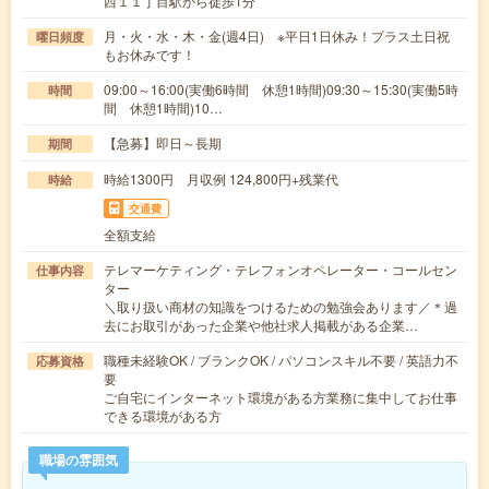
西１１丁目駅から徒歩1分
月・火・水・木・金(週4日) ※平日1日休み！プラス土日祝
曜日頻度
もお休みです！
09:00～16:00(実働6時間 休憩1時間)09:30～15:30(実働5時
時間
間 休憩1時間)10…
【急募】即日～長期
期間
時給1300円 月収例 124,800円+残業代
時給
交通費
全額支給
テレマーケティング・テレフォンオペレーター・コールセン
仕事内容
ター
＼取り扱い商材の知識をつけるための勉強会あります／＊過
去にお取引があった企業や他社求人掲載がある企業…
職種未経験OK / ブランクOK / パソコンスキル不要 / 英語力不
応募資格
要
ご自宅にインターネット環境がある方業務に集中してお仕事
できる環境がある方
職場の雰囲気