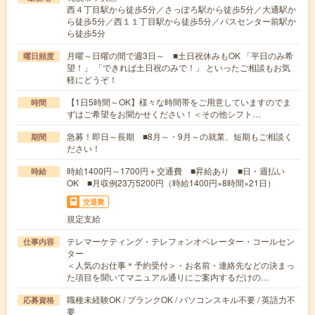
西４丁目駅から徒歩5分／さっぽろ駅から徒歩5分／大通駅か
ら徒歩5分／西１１丁目駅から徒歩5分／バスセンター前駅か
ら徒歩5分
月曜～日曜の間で週3日～ ■土日祝休みもOK 「平日のみ希
曜日頻度
望！」 「できれば土日祝のみで！」 といったご相談もお気
軽にどうぞ！
【1日5時間～OK】様々な時間帯をご用意していますのでま
時間
ずはご希望をお聞かせください！＜その他シフト…
急募！即日～長期 ■8月～・9月～の就業、短期もご相談く
期間
ださい！
時給1400円～1700円＋交通費 ■昇給あり ■日・週払い
時給
OK ■月収例23万5200円（時給1400円×8時間×21日）
交通費
規定支給
テレマーケティング・テレフォンオペレーター・コールセン
仕事内容
ター
＜人気のお仕事＊予約受付＞・お名前・連絡先などの決まっ
た項目を聞いてマニュアル通りにご案内するだけの…
職種未経験OK / ブランクOK / パソコンスキル不要 / 英語力不
応募資格
要