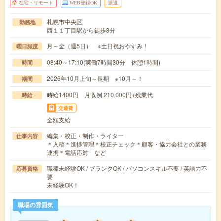
在宅・リモート
WEB登録OK
派遣
札幌市中央区
勤務地
西１１丁目駅から徒歩8分
月～金（週5日） ※土日祝おやすみ！
曜日頻度
08:40～17:10(実働7時間30分 休憩1時間)
時間
2026年10月上旬～長期 ※10月～！
期間
時給1400円 月収例 210,000円+残業代
時給
交通費
全額支給
編集・校正・制作・ライター
仕事内容
＊入稿＊進捗管理＊校正チェック＊顧客・協力会社との業務
連携＊電話応対 など
職種未経験OK / ブランクOK / パソコンスキル不要 / 英語力不
応募資格
要
未経験OK！
職場の雰囲気