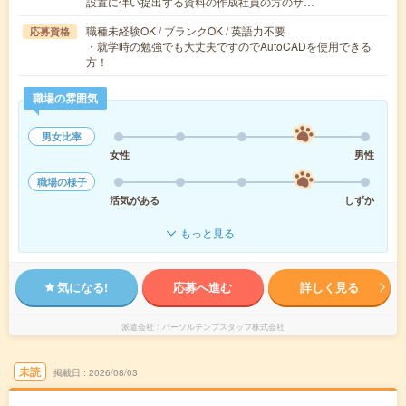
設置に伴い提出する資料の作成社員の方のサ…
職種未経験OK / ブランクOK / 英語力不要
応募資格
・就学時の勉強でも大丈夫ですのでAutoCADを使用できる
方！
職場の雰囲気
男女比率
女性
男性
職場の様子
活気がある
しずか
もっと見る
気になる!
応募へ進む
詳しく見る
派遣会社
パーソルテンプスタッフ株式会社
未読
掲載日
2026/08/03