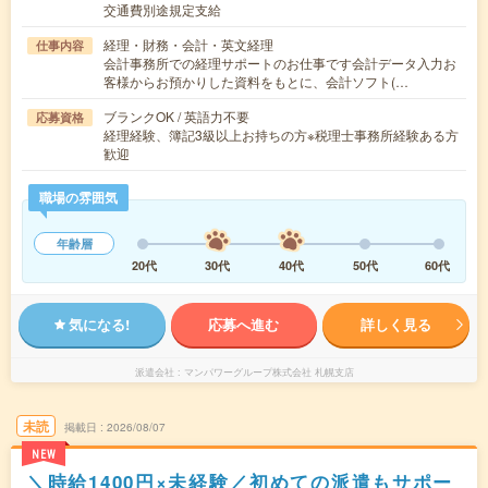
交通費別途規定支給
経理・財務・会計・英文経理
仕事内容
会計事務所での経理サポートのお仕事です会計データ入力お
客様からお預かりした資料をもとに、会計ソフト(…
ブランクOK / 英語力不要
応募資格
経理経験、簿記3級以上お持ちの方※税理士事務所経験ある方
歓迎
職場の雰囲気
年齢層
20代
30代
40代
50代
60代
気になる!
応募へ進む
詳しく見る
派遣会社
マンパワーグループ株式会社 札幌支店
未読
掲載日
2026/08/07
NEW
＼時給1400円×未経験／初めての派遣もサポー