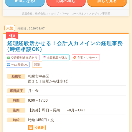
気になる!
応募へ進む
詳しく見る
派遣会社
株式会社ウィルオブ・ワーク コール&オフィスデザイン事業部
未読
掲載日
2026/08/07
NEW
経理経験活かせる！会計入力メインの経理事務
(時短相談OK)
交通費別途支給あり
土日祝日が休み
在宅・リモート
WEB登録OK
派遣
札幌市中央区
勤務地
西１１丁目駅から徒歩1分
月～金
曜日頻度
9:00～17:00
時間
【急募】即日～長期 ※8月～OK！
期間
時給1450円＋交
時給
交通費