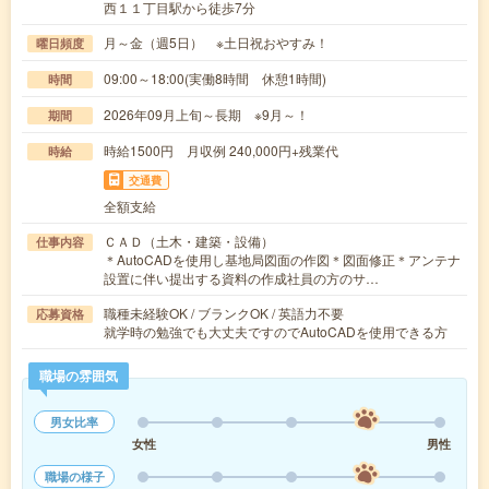
西１１丁目駅から徒歩7分
月～金（週5日） ※土日祝おやすみ！
曜日頻度
09:00～18:00(実働8時間 休憩1時間)
時間
2026年09月上旬～長期 ※9月～！
期間
時給1500円 月収例 240,000円+残業代
時給
交通費
全額支給
ＣＡＤ（土木・建築・設備）
仕事内容
＊AutoCADを使用し基地局図面の作図＊図面修正＊アンテナ
設置に伴い提出する資料の作成社員の方のサ…
職種未経験OK / ブランクOK / 英語力不要
応募資格
就学時の勉強でも大丈夫ですのでAutoCADを使用できる方
職場の雰囲気
男女比率
女性
男性
職場の様子