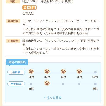
時給1300円 月収例 104,000円+残業代
時給
交通費
全額支給
テレマーケティング・テレフォンオペレーター・コールセン
仕事内容
ター
＼取り扱い商材の知識をつけるための勉強会あります／＊過
去にお取引があった企業や他社求人掲載がある企業…
職種未経験OK / ブランクOK / パソコンスキル不要 / 英語力不
応募資格
要
ご自宅にインターネット環境がある方業務に集中してお仕事
できる環境がある方
職場の雰囲気
年齢層
20代
30代
40代
50代
60代
男女比率
女性
男性
もっと見る