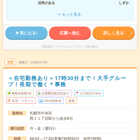
活気がある
しずか
もっと見る
気になる!
応募へ進む
詳しく見る
派遣会社
パーソルテンプスタッフ株式会社
未読
掲載日
2026/07/23
＜在宅勤務あり＞17時30分まで！大手グルー
プ！長期で働く＊事務
職種未経験OK
交通費別途支給あり
土日祝日が休み
在宅・リモート
WEB登録OK
派遣
札幌市中央区
勤務地
西１１丁目駅から徒歩8分
月～金（週5日）
曜日頻度
09:00～17:30(実働7時間30分 休憩1時間)
時間