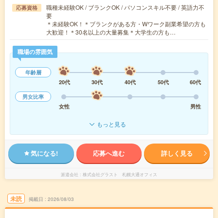
職種未経験OK / ブランクOK / パソコンスキル不要 / 英語力不
応募資格
要
＊未経験OK！＊ブランクがある方・Wワーク副業希望の方も
大歓迎！＊30名以上の大量募集＊大学生の方も…
職場の雰囲気
年齢層
20代
30代
40代
50代
60代
男女比率
女性
男性
もっと見る
気になる!
応募へ進む
詳しく見る
派遣会社
株式会社グラスト 札幌大通オフィス
未読
掲載日
2026/08/03