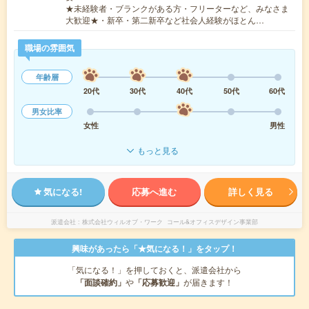
★未経験者・ブランクがある方・フリーターなど、みなさま
大歓迎★・新卒・第二新卒など社会人経験がほとん…
職場の雰囲気
年齢層
20代
30代
40代
50代
60代
男女比率
女性
男性
もっと見る
気になる!
応募へ進む
詳しく見る
派遣会社
株式会社ウィルオブ・ワーク コール&オフィスデザイン事業部
興味があったら「★気になる！」をタップ！
「気になる！」を押しておくと、派遣会社から
「面談確約」
や
「応募歓迎」
が届きます！