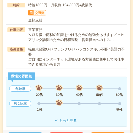
時給1300円 月収例 124,800円+残業代
時給
交通費
全額支給
営業事務
仕事内容
＼取り扱い商材の知識をつけるための勉強会あります／＊ヒ
アリング訪問のための日程調整、営業担当へのトス…
職種未経験OK / ブランクOK / パソコンスキル不要 / 英語力不
応募資格
要
ご自宅にインターネット環境がある方業務に集中してお仕事
できる環境がある方
職場の雰囲気
年齢層
20代
30代
40代
50代
60代
男女比率
女性
男性
もっと見る