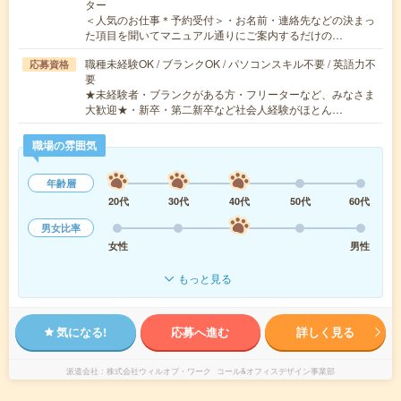
ター
＜人気のお仕事＊予約受付＞・お名前・連絡先などの決まっ
た項目を聞いてマニュアル通りにご案内するだけの…
職種未経験OK / ブランクOK / パソコンスキル不要 / 英語力不
応募資格
要
★未経験者・ブランクがある方・フリーターなど、みなさま
大歓迎★・新卒・第二新卒など社会人経験がほとん…
職場の雰囲気
年齢層
20代
30代
40代
50代
60代
男女比率
女性
男性
もっと見る
気になる!
応募へ進む
詳しく見る
派遣会社
株式会社ウィルオブ・ワーク コール&オフィスデザイン事業部