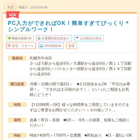
未読
掲載日
2026/08/08
NEW
PC入力ができればOK！簡単すぎてびっくり＊
シンプルワーク！
職種未経験OK
交通費別途支給あり
土日祝日が休み
在宅・リモート
WEB登録OK
派遣
札幌市中央区
勤務地
さっぽろ駅から徒歩5分／大通駅から徒歩5分／西１１丁目駅
から徒歩5分／バスセンター前駅から徒歩5分／西１８丁目駅
から徒歩5分
月曜～日曜の間で週3日～ ■土日祝休みもOK 「平日のみ希
曜日頻度
望！」 「できれば土日祝のみで！」 といったご相談もお気
軽にどうぞ！
【1日5時間～OK】様々な時間帯をご用意していますのでま
時間
ずはご希望をお聞かせください！＜その他シフト…
急募！即日～長期 ■8月～・9月～の就業、短期もご相談く
期間
ださい！
時給1400円～1700円＋交通費 ■昇給あり ■日・週払いOK
時給