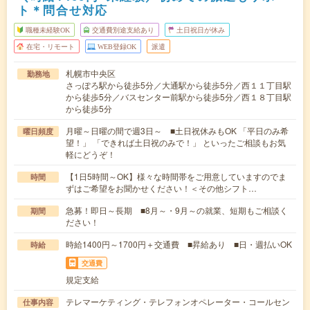
ト＊問合せ対応
職種未経験OK
交通費別途支給あり
土日祝日が休み
在宅・リモート
WEB登録OK
派遣
札幌市中央区
勤務地
さっぽろ駅から徒歩5分／大通駅から徒歩5分／西１１丁目駅
から徒歩5分／バスセンター前駅から徒歩5分／西１８丁目駅
から徒歩5分
月曜～日曜の間で週3日～ ■土日祝休みもOK 「平日のみ希
曜日頻度
望！」 「できれば土日祝のみで！」 といったご相談もお気
軽にどうぞ！
【1日5時間～OK】様々な時間帯をご用意していますのでま
時間
ずはご希望をお聞かせください！＜その他シフト…
急募！即日～長期 ■8月～・9月～の就業、短期もご相談く
期間
ださい！
時給1400円～1700円＋交通費 ■昇給あり ■日・週払いOK
時給
交通費
規定支給
テレマーケティング・テレフォンオペレーター・コールセン
仕事内容