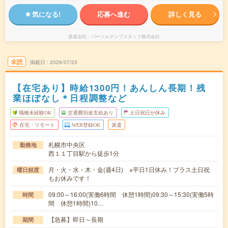
気になる!
応募へ進む
詳しく見る
派遣会社
パーソルテンプスタッフ株式会社
未読
掲載日
2026/07/23
【在宅あり】時給1300円！あんしん長期！残
業ほぼなし＊日程調整など
職種未経験OK
交通費別途支給あり
土日祝日が休み
在宅・リモート
WEB登録OK
派遣
札幌市中央区
勤務地
西１１丁目駅から徒歩1分
月・火・水・木・金(週4日) ※平日1日休み！プラス土日祝
曜日頻度
もお休みです！
09:00～16:00(実働6時間 休憩1時間)09:30～15:30(実働5時
時間
間 休憩1時間)10…
【急募】即日～長期
期間