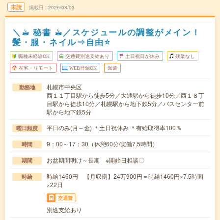
未読
掲載日
2026/08/03
＼☕︎ 秘書 ☕︎／スケジュールの調整がメイン！
髪・服・ネイル⇒自由⭐
職種未経験OK
交通費別途支給あり
土日祝日が休み
残業なし
在宅・リモート
WEB登録OK
派遣
札幌市中央区
勤務地
西１１丁目駅から徒歩5分／大通駅から徒歩10分／西１８丁
目駅から徒歩10分／札幌駅から地下鉄5分／バスセンター前
駅から地下鉄5分
平日のみ(月～金) ＊土日祝休み ＊有給取得率100％
曜日頻度
9：00～17：30（休憩60分/実働7.5時間）
時間
お盆期間明け～長期 ※開始日相談〇
期間
時給1460円 【月収例】24万900円＝時給1460円×7.5時間
時給
×22日
交通費
別途支給あり