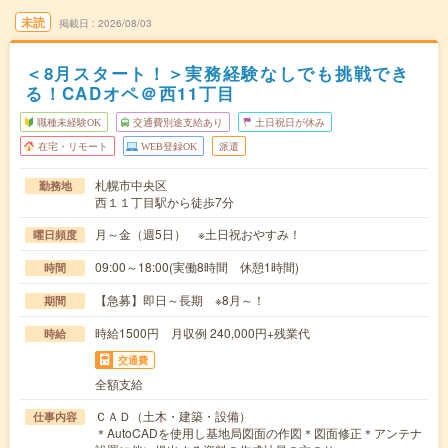
未読
掲載日
2026/08/03
＜8月スタート！＞実務経験なしでも挑戦でき
る！CADオペ＠西11丁目
職種未経験OK
交通費別途支給あり
土日祝日が休み
在宅・リモート
WEB登録OK
派遣
札幌市中央区
勤務地
西１１丁目駅から徒歩7分
月～金（週5日） ※土日祝おやすみ！
曜日頻度
09:00～18:00(実働8時間 休憩1時間)
時間
【急募】即日～長期 ※8月～！
期間
時給1500円 月収例 240,000円+残業代
時給
交通費
全額支給
ＣＡＤ（土木・建築・設備）
仕事内容
＊AutoCADを使用し基地局図面の作図＊図面修正＊アンテナ