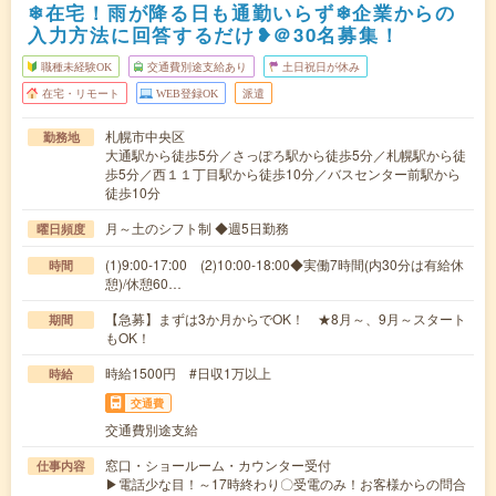
❄在宅！雨が降る日も通勤いらず❄企業からの
入力方法に回答するだけ❥＠30名募集！
職種未経験OK
交通費別途支給あり
土日祝日が休み
在宅・リモート
WEB登録OK
派遣
札幌市中央区
勤務地
大通駅から徒歩5分／さっぽろ駅から徒歩5分／札幌駅から徒
歩5分／西１１丁目駅から徒歩10分／バスセンター前駅から
徒歩10分
月～土のシフト制 ◆週5日勤務
曜日頻度
(1)9:00-17:00 (2)10:00-18:00◆実働7時間(内30分は有給休
時間
憩)/休憩60…
【急募】まずは3か月からでOK！ ★8月～、9月～スタート
期間
もOK！
時給1500円 #日収1万以上
時給
交通費
交通費別途支給
窓口・ショールーム・カウンター受付
仕事内容
▶電話少な目！～17時終わり〇受電のみ！お客様からの問合