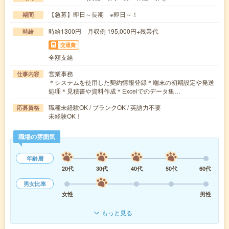
【急募】即日～長期 ※即日～！
期間
時給1300円 月収例 195,000円+残業代
時給
交通費
全額支給
営業事務
仕事内容
＊システムを使用した契約情報登録＊端末の初期設定や発送
処理＊見積書や資料作成＊Excelでのデータ集…
職種未経験OK / ブランクOK / 英語力不要
応募資格
未経験OK！
職場の雰囲気
年齢層
20代
30代
40代
50代
60代
男女比率
女性
男性
もっと見る