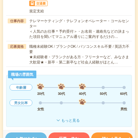
交通費
規定支給
テレマーケティング・テレフォンオペレーター・コールセン
仕事内容
ター
＜人気のお仕事＊予約受付＞・お名前・連絡先などの決まっ
た項目を聞いてマニュアル通りにご案内するだけの…
職種未経験OK / ブランクOK / パソコンスキル不要 / 英語力不
応募資格
要
★未経験者・ブランクがある方・フリーターなど、みなさま
大歓迎★・新卒・第二新卒など社会人経験がほとん…
職場の雰囲気
年齢層
20代
30代
40代
50代
60代
男女比率
女性
男性
もっと見る