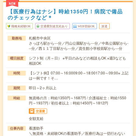
NEW
【医療行為はナシ】時給1350円！病院で備品
のチェックなど＊
職種未経験OK
交通費別途支給あり
WEB登録OK
派遣
札幌市中央区
勤務地
さっぽろ駅から---分／円山公園駅から---分／中島公園駅から-
--分／西１１丁目駅から---分／資生館小学校前駅から---分
シフト制（月～日） ※平日のみなどの相談もOK ※週3なども
曜日頻度
相談OK
【シフト例】07:00～16:0009:00～18:0017:00～09:00※ 上記
時間
は一例です！そ…
即日～2ヶ月以上
期間
無資格の方：時給1350円～1687円 / 介護福祉士：時給1550
時給
円～1937円 / 初任者以上：時給1450円～1812円
交通費
全額支給
看護助手
仕事内容
＼無資格・未経験OKの看護助手／医療行為は一切行わない