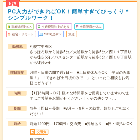
NEW
PC入力ができればOK！簡単すぎてびっくり＊
シンプルワーク！
職種未経験OK
交通費別途支給あり
土日祝日が休み
在宅・リモート
WEB登録OK
派遣
札幌市中央区
勤務地
さっぽろ駅から徒歩5分／大通駅から徒歩5分／西１１丁目駅
から徒歩5分／バスセンター前駅から徒歩5分／西１８丁目駅
から徒歩5分
月曜～日曜の間で週3日～ ■土日祝休みもOK 「平日のみ希
曜日頻度
望！」 「できれば土日祝のみで！」 といったご相談もお気
軽にどうぞ！
【1日5時間～OK】様々な時間帯をご用意していますのでま
時間
ずはご希望をお聞かせください！＜その他シフト…
急募！即日～長期 ■8月～・9月～の就業、短期もご相談く
期間
ださい！
時給1400円～1700円＋交通費 ■昇給あり ■日・週払いOK
時給
交通費
規定支給