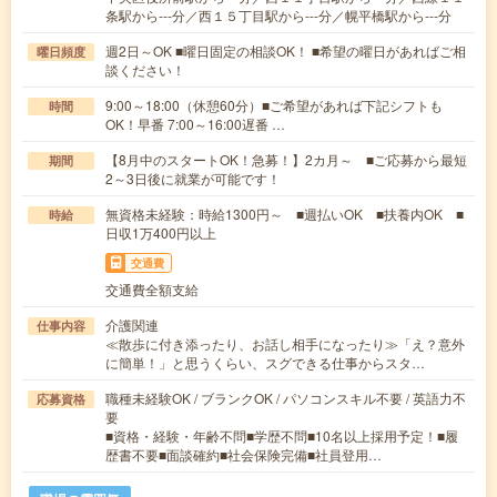
条駅から---分／西１５丁目駅から---分／幌平橋駅から---分
週2日～OK ■曜日固定の相談OK！ ■希望の曜日があればご相
曜日頻度
談ください！
9:00～18:00（休憩60分）■ご希望があれば下記シフトも
時間
OK！早番 7:00～16:00遅番 …
【8月中のスタートOK！急募！】2カ月～ ■ご応募から最短
期間
2～3日後に就業が可能です！
無資格未経験：時給1300円～ ■週払いOK ■扶養内OK ■
時給
日収1万400円以上
交通費
交通費全額支給
介護関連
仕事内容
≪散歩に付き添ったり、お話し相手になったり≫「え？意外
に簡単！」と思うくらい、スグできる仕事からスタ…
職種未経験OK / ブランクOK / パソコンスキル不要 / 英語力不
応募資格
要
■資格・経験・年齢不問■学歴不問■10名以上採用予定！■履
歴書不要■面談確約■社会保険完備■社員登用…