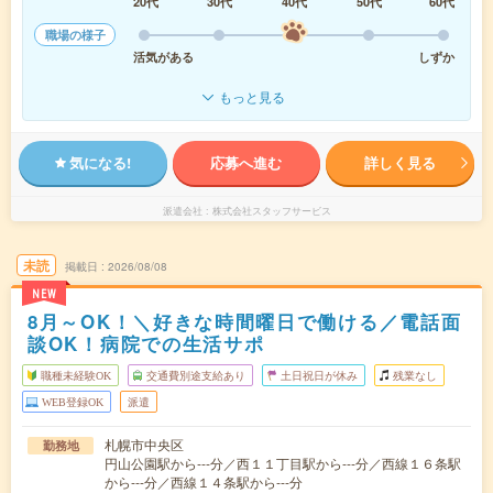
20代
30代
40代
50代
60代
職場の様子
活気がある
しずか
もっと見る
気になる!
応募へ進む
詳しく見る
派遣会社
株式会社スタッフサービス
未読
掲載日
2026/08/08
NEW
8月～OK！＼好きな時間曜日で働ける／電話面
談OK！病院での生活サポ
職種未経験OK
交通費別途支給あり
土日祝日が休み
残業なし
WEB登録OK
派遣
札幌市中央区
勤務地
円山公園駅から---分／西１１丁目駅から---分／西線１６条駅
から---分／西線１４条駅から---分