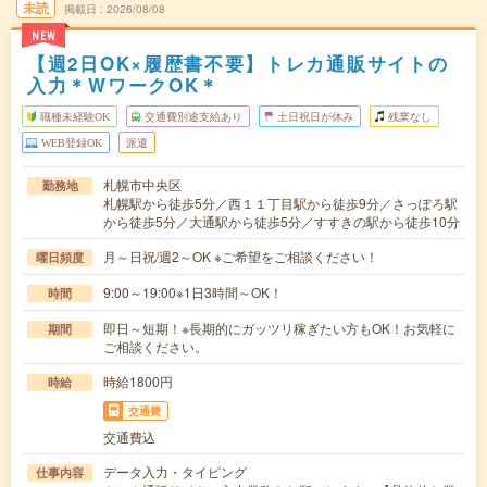
未読
掲載日
2026/08/08
NEW
【週2日OK×履歴書不要】トレカ通販サイトの
入力＊WワークOK＊
職種未経験OK
交通費別途支給あり
土日祝日が休み
残業なし
WEB登録OK
派遣
札幌市中央区
勤務地
札幌駅から徒歩5分／西１１丁目駅から徒歩9分／さっぽろ駅
から徒歩5分／大通駅から徒歩5分／すすきの駅から徒歩10分
月～日祝/週2～OK ※ご希望をご相談ください！
曜日頻度
9:00～19:00※1日3時間～OK！
時間
即日～短期！※長期的にガッツリ稼ぎたい方もOK！お気軽に
期間
ご相談ください。
時給1800円
時給
交通費
交通費込
データ入力・タイピング
仕事内容