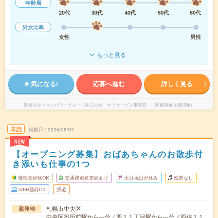
年齢層
20代
30代
40代
50代
60代
男女比率
女性
男性
もっと見る
気になる!
応募へ進む
詳しく見る
派遣会社
マンパワーグループ株式会社 ケアサービス事業部 （医療福祉介護関連）
未読
掲載日
2026/08/07
NEW
【オープニング募集】おばあちゃんのお散歩付
き添いも仕事の1つ
職種未経験OK
交通費別途支給あり
土日祝日が休み
残業なし
WEB登録OK
派遣
札幌市中央区
勤務地
中央区役所前駅から---分／西１１丁目駅から---分／西線１１