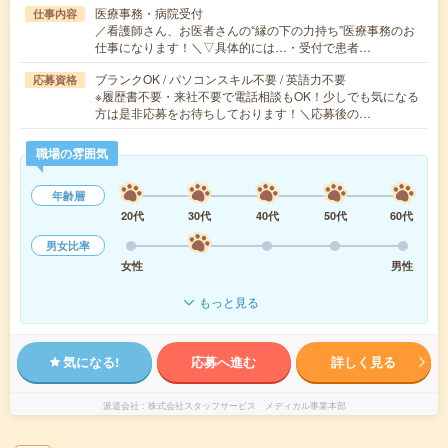
医療事務・病院受付
仕事内容
／看護師さん、お医者さんの“縁の下の力持ち”医療事務のお
仕事になります！＼▽具体的には…・受付で患者…
ブランクOK / パソコンスキル不要 / 英語力不要
応募資格
※履歴書不要・来社不要で電話相談もOK！少しでも気になる
方は是非応募をお待ちしております！＼応募後の…
職場の雰囲気
年齢層
20代
30代
40代
50代
60代
男女比率
女性
男性
もっと見る
気になる!
応募へ進む
詳しく見る
派遣会社
株式会社スタッフサービス メディカル事業本部