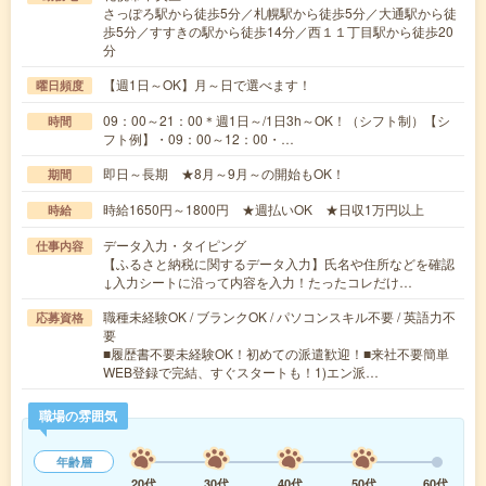
さっぽろ駅から徒歩5分／札幌駅から徒歩5分／大通駅から徒
歩5分／すすきの駅から徒歩14分／西１１丁目駅から徒歩20
分
【週1日～OK】月～日で選べます！
曜日頻度
09：00～21：00＊週1日～/1日3h～OK！（シフト制）【シ
時間
フト例】・09：00～12：00・…
即日～長期 ★8月～9月～の開始もOK！
期間
時給1650円～1800円 ★週払いOK ★日収1万円以上
時給
データ入力・タイピング
仕事内容
【ふるさと納税に関するデータ入力】氏名や住所などを確認
↓入力シートに沿って内容を入力！たったコレだけ…
職種未経験OK / ブランクOK / パソコンスキル不要 / 英語力不
応募資格
要
■履歴書不要未経験OK！初めての派遣歓迎！■来社不要簡単
WEB登録で完結、すぐスタートも！1)エン派…
職場の雰囲気
年齢層
20代
30代
40代
50代
60代