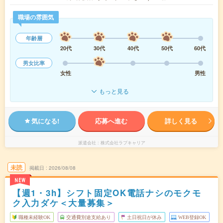
職場の雰囲気
年齢層
20代
30代
40代
50代
60代
男女比率
女性
男性
もっと見る
気になる!
応募へ進む
詳しく見る
派遣会社
株式会社ラブキャリア
未読
掲載日
2026/08/08
NEW
【週1・3h】シフト固定OK電話ナシのモクモ
ク入力ダケ＜大量募集＞
職種未経験OK
交通費別途支給あり
土日祝日が休み
WEB登録OK