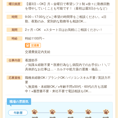
【週3日～OK】月～金曜日で希望シフト制 ※徐々に勤務回数
曜日頻度
を増やしていくことも可能です！（最初は週3日からなど）
9:00～17:00など※ご希望の時間帯をご相談ください。※日
時間
勤、夜勤のみ、変則的な勤務等も相談OK…
2ヶ月～OK ※スタート日はお気軽にご相談ください！
期間
時給1100円～
時給
交通費
交通費規定内支給
看護助手
仕事内容
／知識＆経験不要＊医療行為なし病院内でのお手伝い！＼▽
具体的なお仕事は…・カルテや処方薬の運搬・備品…
職種未経験OK / ブランクOK / パソコンスキル不要 / 英語力不
応募資格
要
＼無資格・未経験OK／※年齢不問※50代・60代の方も活躍
中！※履歴書不要・来社不要で電話相談もOK…
職場の雰囲気
年齢層
20代
30代
40代
50代
60代