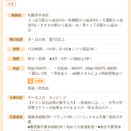
派遣
札幌市中央区
勤務地
さっぽろ駅から徒歩5分／札幌駅から徒歩5分／大通駅から徒
歩5分／すすきの駅から徒歩---分／西１１丁目駅から徒歩---
分
月～日の内、週1日以上
曜日頻度
1日3時間～└9:00～21:00★シフト固定OK！
時間
即日～長期 ★8月～9月～の開始もOK！
期間
時給1600円～ ＊日収例：4800円（時給1600円×3時間）
時給
＊週払いOK ＊昇給あり ※経験スキルにより時給変動あり
交通費
別途一部支給
データ入力・タイピング
仕事内容
【テスト採点結果の数字入力】＜具体的には…＞・大手の学
習塾でテストの結果をそのまま入力・採点済みのテ…
職種未経験OK / ブランクOK / パソコンスキル不要 / 英語力不
応募資格
要
■履歴書不要未経験OK！初めての派遣歓迎！■来社不要簡単