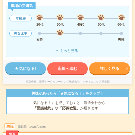
職場の雰囲気
年齢層
20代
30代
40代
50代
60代
男女比率
女性
男性
もっと見る
気になる!
応募へ進む
詳しく見る
派遣会社
日研トータルソーシング株式会社 メディカルケア事業部
興味があったら「★気になる！」をタップ！
「気になる！」を押しておくと、派遣会社から
「面談確約」
や
「応募歓迎」
が届きます！
未読
掲載日
2026/08/08
NEW