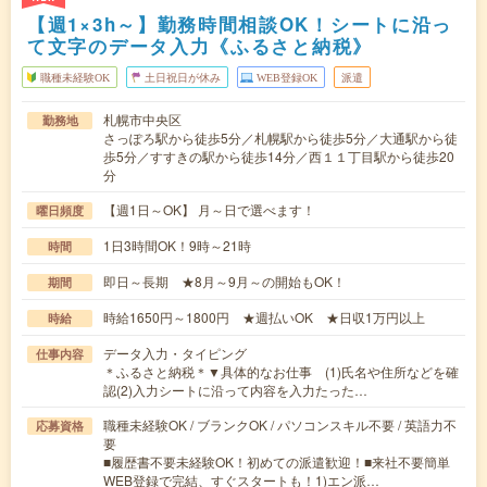
【週1×3h～】勤務時間相談OK！シートに沿っ
て文字のデータ入力《ふるさと納税》
職種未経験OK
土日祝日が休み
WEB登録OK
派遣
札幌市中央区
勤務地
さっぽろ駅から徒歩5分／札幌駅から徒歩5分／大通駅から徒
歩5分／すすきの駅から徒歩14分／西１１丁目駅から徒歩20
分
【週1日～OK】 月～日で選べます！
曜日頻度
1日3時間OK！9時～21時
時間
即日～長期 ★8月～9月～の開始もOK！
期間
時給1650円～1800円 ★週払いOK ★日収1万円以上
時給
データ入力・タイピング
仕事内容
＊ふるさと納税＊▼具体的なお仕事 (1)氏名や住所などを確
認(2)入力シートに沿って内容を入力たった…
職種未経験OK / ブランクOK / パソコンスキル不要 / 英語力不
応募資格
要
■履歴書不要未経験OK！初めての派遣歓迎！■来社不要簡単
WEB登録で完結、すぐスタートも！1)エン派…