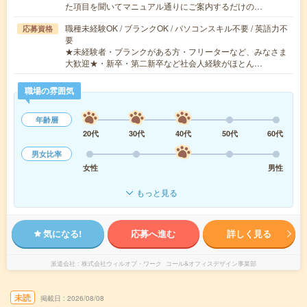
た項目を聞いてマニュアル通りにご案内するだけの…
職種未経験OK / ブランクOK / パソコンスキル不要 / 英語力不
応募資格
要
★未経験者・ブランクがある方・フリーターなど、みなさま
大歓迎★・新卒・第二新卒など社会人経験がほとん…
職場の雰囲気
年齢層
20代
30代
40代
50代
60代
男女比率
女性
男性
もっと見る
気になる!
応募へ進む
詳しく見る
派遣会社
株式会社ウィルオブ・ワーク コール&オフィスデザイン事業部
未読
掲載日
2026/08/08