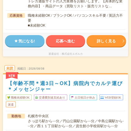
トレカ通販サイトの入力業務をお願いします。【具体的な業
務内容】・商品データ（買取リスト・販売リストな…
職種未経験OK / ブランクOK / パソコンスキル不要 / 英語力不
応募資格
要
■未経験OK
気になる!
応募へ進む
詳しく見る
派遣会社
株式会社エボルカ
未読
掲載日
2026/08/08
NEW
【年齢不問＊週3日～OK】病院内でカルテ運び
＊メッセンジャー
職種未経験OK
交通費別途支給あり
土日祝日が休み
WEB登録OK
派遣
札幌市中央区
勤務地
さっぽろ駅から---分／円山公園駅から---分／中島公園駅から-
--分／西１１丁目駅から---分／資生館小学校前駅から---分