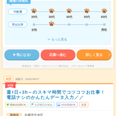
職場の雰囲気
年齢層
20代
30代
40代
50代
60代
男女比率
女性
男性
もっと見る
気になる!
応募へ進む
詳しく見る
派遣会社
日研トータルソーシング株式会社 メディカルケア事業部
未読
掲載日
2026/08/07
NEW
週1日×3h～のスキマ時間でコツコツお仕事！
電話ナシのかんたんデータ入力／／
職種未経験OK
土日祝日が休み
WEB登録OK
派遣
札幌市中央区
勤務地