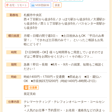
在宅・リモート
WEB登録OK
派遣
札幌市中央区
勤務地
西４丁目駅から徒歩5分／さっぽろ駅から徒歩5分／大通駅か
ら徒歩5分／西１１丁目駅から徒歩5分／バスセンター前駅か
ら徒歩5分
月曜～日曜の間で週3日～ ■土日祝休みもOK 「平日のみ希
曜日頻度
望！」 「できれば土日祝のみで！」 といったご相談もお気
軽にどうぞ！
【1日5時間～OK】様々な時間帯をご用意していますのでま
時間
ずはご希望をお聞かせください！＜その他シフト…
急募！即日～長期 ■8月～・9月～の就業、短期もご相談く
期間
ださい！
時給1400円～1700円＋交通費 ■昇給あり ■日・週払い
時給
OK ■月収例23万5200円（時給1400円×8時間×21日）
交通費
規定支給
テレマーケティング・テレフォンオペレーター・コールセン
仕事内容
ター
＜人気のお仕事＊予約受付＞・お名前・連絡先などの決まっ