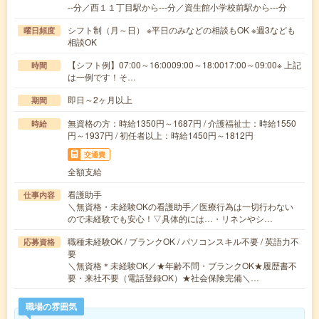
--分／西１１丁目駅から---分／資生館小学校前駅から---分
シフト制（月～日） ※平日のみなどの相談もOK ※週3なども
曜日頻度
相談OK
【シフト例】07:00～16:0009:00～18:0017:00～09:00※ 上記
時間
は一例です！そ…
即日～2ヶ月以上
期間
無資格の方：時給1350円～1687円 / 介護福祉士：時給1550
時給
円～1937円 / 初任者以上：時給1450円～1812円
交通費
全額支給
看護助手
仕事内容
＼無資格・未経験OKの看護助手／医療行為は一切行わない
ので未経験でも安心！▽具体的には…・リネンやシ…
職種未経験OK / ブランクOK / パソコンスキル不要 / 英語力不
応募資格
要
＼無資格＊未経験OK／★年齢不問・ブランクOK★履歴書不
要・来社不要（電話登録OK）★社会保険完備＼…
職場の雰囲気