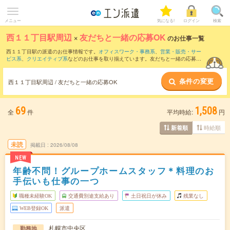
メニュー
気になる!
ログイン
検索
西１１丁目駅周辺
×
友だちと一緒の応募OK
のお仕事一覧
西１１丁目駅の派遣のお仕事情報です。
オフィスワーク・事務系
、
営業・販売・サー
ビス系
、
クリエイティブ系
などのお仕事を取り揃えています。友だちと一緒の応募OK
の条件の他に、
交通費別途支給あり
、
職種未経験OK
、
週4日勤務
などのこだわり条件
も取り揃えています。
条件の変更
西１１丁目駅周辺 / 友だちと一緒の応募OK
69
1,508
全
件
平均時給:
円
時給順
新着順
未読
掲載日
2026/08/08
NEW
年齢不問！グループホームスタッフ＊料理のお
手伝いも仕事の一つ
職種未経験OK
交通費別途支給あり
土日祝日が休み
残業なし
WEB登録OK
派遣
札幌市中央区
勤務地