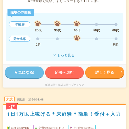
WEB登録で完結、すぐスタートも！1)エン派…
職場の雰囲気
年齢層
20代
30代
40代
50代
60代
男女比率
女性
男性
もっと見る
気になる!
応募へ進む
詳しく見る
派遣会社
株式会社ラブキャリア
未読
掲載日
2026/08/08
NEW
1日1万以上稼げる＊未経験＊簡単！受付＋入力
職種未経験OK
交通費別途支給あり
土日祝日が休み