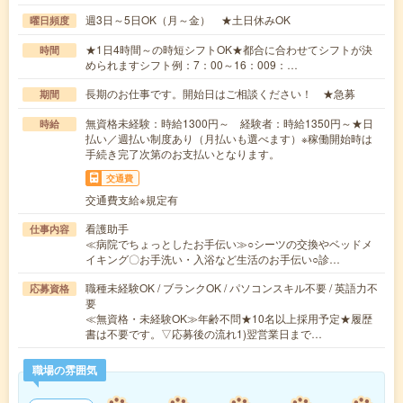
週3日～5日OK（月～金） ★土日休みOK
曜日頻度
★1日4時間～の時短シフトOK★都合に合わせてシフトが決
時間
められますシフト例：7：00～16：009：…
長期のお仕事です。開始日はご相談ください！ ★急募
期間
無資格未経験：時給1300円～ 経験者：時給1350円～★日
時給
払い／週払い制度あり（月払いも選べます）※稼働開始時は
手続き完了次第のお支払いとなります。
交通費
交通費支給※規定有
看護助手
仕事内容
≪病院でちょっとしたお手伝い≫○シーツの交換やベッドメ
イキング〇お手洗い・入浴など生活のお手伝い○診…
職種未経験OK / ブランクOK / パソコンスキル不要 / 英語力不
応募資格
要
≪無資格・未経験OK≫年齢不問★10名以上採用予定★履歴
書は不要です。▽応募後の流れ1)翌営業日まで…
職場の雰囲気