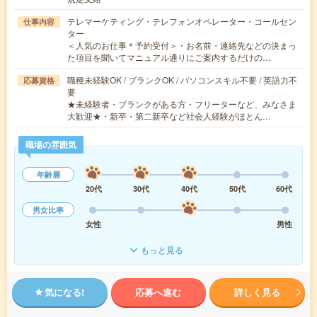
テレマーケティング・テレフォンオペレーター・コールセン
仕事内容
ター
＜人気のお仕事＊予約受付＞・お名前・連絡先などの決まっ
た項目を聞いてマニュアル通りにご案内するだけの…
職種未経験OK / ブランクOK / パソコンスキル不要 / 英語力不
応募資格
要
★未経験者・ブランクがある方・フリーターなど、みなさま
大歓迎★・新卒・第二新卒など社会人経験がほとん…
職場の雰囲気
年齢層
20代
30代
40代
50代
60代
男女比率
女性
男性
もっと見る
気になる!
応募へ進む
詳しく見る