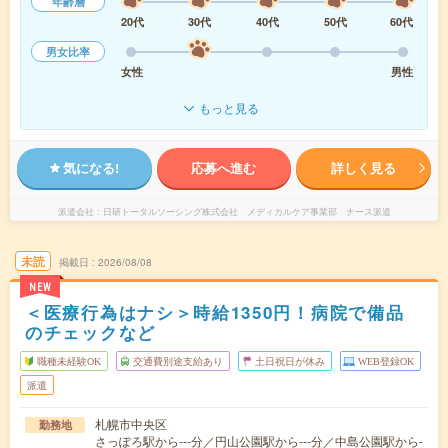
年齢層
20代
30代
40代
50代
60代
男女比率
女性
男性
もっと見る
気になる!
応募へ進む
詳しく見る
派遣会社
日研トータルソーシング株式会社 メディカルケア事業部 ナース派遣
未読
掲載日
2026/08/08
NEW
＜医療行為はナシ＞時給1350円！病院で備品
のチェックなど
職種未経験OK
交通費別途支給あり
土日祝日が休み
WEB登録OK
派遣
札幌市中央区
勤務地
さっぽろ駅から---分／円山公園駅から---分／中島公園駅から-