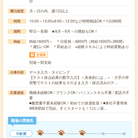
分
月～日の内、週1日以上
曜日頻度
10:00～13:00※9:00～12:00など時間相談OK＊1日3時間
時間
即日～長期 ★8月～9月～の開始もOK！
期間
時給1600円～ ＊日収例：4800円（時給1600円×3時間）
時給
＊週払いOK ＊昇給あり ※経験スキルにより時給変動あり
交通費
別途一部支給
データ入力・タイピング
仕事内容
【テスト採点結果の数字入力】＜具体的には…＞・大手の学
習塾でテストの結果をそのまま入力・採点済みのテ…
職種未経験OK / ブランクOK / パソコンスキル不要 / 英語力不
応募資格
要
■履歴書不要未経験OK！初めての派遣歓迎！■来社不要簡単
WEB登録で完結、すぐスタートも！1)エン派…
職場の雰囲気
年齢層