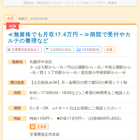
派遣会社
株式会社ウィルオブ・ワーク コール&オフィスデザイン事業部
未読
掲載日
2026/08/08
NEW
≪無資格でも月収17.6万円～≫病院で受付やカ
ルテの整理など
交通費別途支給あり
土日祝日が休み
WEB登録OK
派遣
札幌市中央区
勤務地
さっぽろ駅から---分／円山公園駅から---分／中島公園駅から-
--分／西１１丁目駅から---分／資生館小学校前駅から---分
【土日祝休みOK】月～金曜日の間で週5日の希望シフト制
曜日頻度
8:00～17:009:00～18:00など※ご希望の時間帯をご相談くだ
時間
さい。
2ヶ月～OK ※スタート日はお気軽にご相談ください！
期間
時給1100円～ ■月収17.6万円～（日収8800円×20日）
時給
交通費
交通費規定内支給