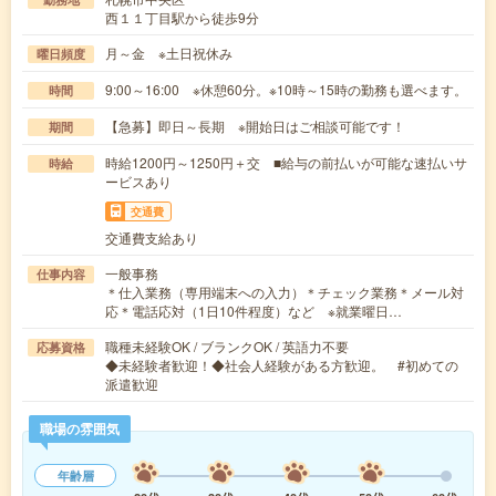
西１１丁目駅から徒歩9分
月～金 ※土日祝休み
曜日頻度
9:00～16:00 ※休憩60分。※10時～15時の勤務も選べます。
時間
【急募】即日～長期 ※開始日はご相談可能です！
期間
時給1200円～1250円＋交 ■給与の前払いが可能な速払いサ
時給
ービスあり
交通費
交通費支給あり
一般事務
仕事内容
＊仕入業務（専用端末への入力）＊チェック業務＊メール対
応＊電話応対（1日10件程度）など ※就業曜日…
職種未経験OK / ブランクOK / 英語力不要
応募資格
◆未経験者歓迎！◆社会人経験がある方歓迎。 #初めての
派遣歓迎
職場の雰囲気
年齢層