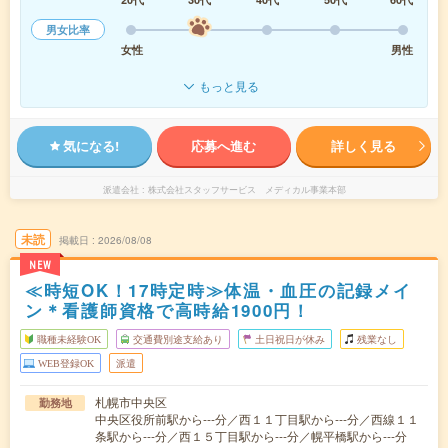
男女比率
女性
男性
もっと見る
気になる!
応募へ進む
詳しく見る
派遣会社
株式会社スタッフサービス メディカル事業本部
未読
掲載日
2026/08/08
NEW
≪時短OK！17時定時≫体温・血圧の記録メイ
ン＊看護師資格で高時給1900円！
職種未経験OK
交通費別途支給あり
土日祝日が休み
残業なし
WEB登録OK
派遣
札幌市中央区
勤務地
中央区役所前駅から---分／西１１丁目駅から---分／西線１１
条駅から---分／西１５丁目駅から---分／幌平橋駅から---分