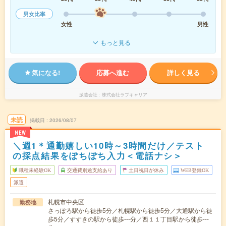
男女比率
女性
男性
もっと見る
気になる!
応募へ進む
詳しく見る
派遣会社
株式会社ラブキャリア
未読
掲載日
2026/08/07
NEW
＼週1＊通勤嬉しい10時～3時間だけ／テスト
の採点結果をぽちぽち入力＜電話ナシ＞
職種未経験OK
交通費別途支給あり
土日祝日が休み
WEB登録OK
派遣
札幌市中央区
勤務地
さっぽろ駅から徒歩5分／札幌駅から徒歩5分／大通駅から徒
歩5分／すすきの駅から徒歩---分／西１１丁目駅から徒歩---