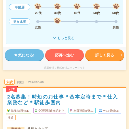
年齢層
20代
30代
40代
50代
60代
男女比率
女性
男性
もっと見る
気になる!
応募へ進む
詳しく見る
派遣会社
株式会社ニッソーネット
未読
掲載日
2026/08/08
NEW
2名募集！時短のお仕事＊基本定時まで＊仕入
業務など＊駅徒歩圏内
職種未経験OK
交通費別途支給あり
土日祝日が休み
WEB登録OK
派遣
札幌市中央区
勤務地