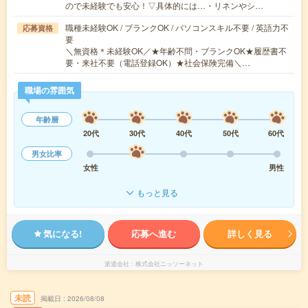
ので未経験でも安心！▽具体的には…・リネンやシ…
職種未経験OK / ブランクOK / パソコンスキル不要 / 英語力不
応募資格
要
＼無資格＊未経験OK／★年齢不問・ブランクOK★履歴書不
要・来社不要（電話登録OK）★社会保険完備＼…
職場の雰囲気
年齢層
20代
30代
40代
50代
60代
男女比率
女性
男性
もっと見る
気になる!
応募へ進む
詳しく見る
派遣会社
株式会社ニッソーネット
未読
掲載日
2026/08/08