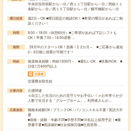
中央区役所前駅から---分／西１１丁目駅から---分／西線１１
条駅から---分／西１５丁目駅から---分／幌平橋駅から---分
週2日～OK ■曜日固定の相談OK！ ■希望の曜日があればご相
曜日頻度
談ください！
9:00～18:00（休憩60分）■ご希望があれば下記シフトも
時間
OK！早番 7:00～16:00遅番 …
【8月中のスタートOK！急募！】2カ月～ ■ご応募から最短
期間
2～3日後に就業が可能です！
無資格未経験：時給1300円～ ■週払いOK ■扶養内OK ■
時給
日収1万400円以上
交通費
交通費全額支給
介護関連
仕事内容
≪自立した生活のための見守りやお手伝い！≫お年寄りが少
人数で生活する「グループホーム」。利用者さんが…
職種未経験OK / ブランクOK / パソコンスキル不要 / 英語力不
応募資格
要
■資格・経験・年齢不問■学歴不問■10名以上採用予定！■履
歴書不要■面談確約■社会保険完備■社員登用…