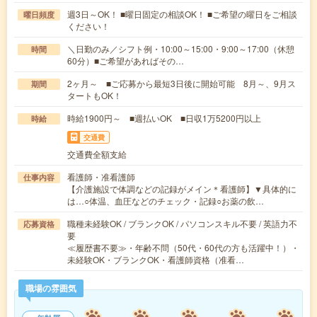
週3日～OK！ ■曜日固定の相談OK！ ■ご希望の曜日をご相談
曜日頻度
ください！
＼日勤のみ／シフト例・10:00～15:00・9:00～17:00（休憩
時間
60分）■ご希望があればその…
2ヶ月～ ■ご応募から最短3日後に開始可能 8月～、9月ス
期間
タートもOK！
時給1900円～ ■週払いOK ■日収1万5200円以上
時給
交通費
交通費全額支給
看護師・准看護師
仕事内容
【介護施設で体調などの記録がメイン＊看護師】▼具体的に
は…○体温、血圧などのチェック・記録○お薬の飲…
職種未経験OK / ブランクOK / パソコンスキル不要 / 英語力不
応募資格
要
≪履歴書不要≫・年齢不問（50代・60代の方も活躍中！）・
未経験OK・ブランクOK・看護師資格（准看…
職場の雰囲気