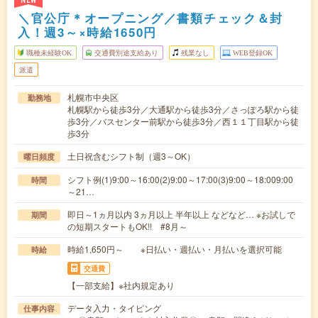
NEW
＼官公庁＊オープニング／書類チェック＆封
入！週3～×時給1650円
職種未経験OK
交通費別途支給あり
残業なし
WEB登録OK
派遣
札幌市中央区
勤務地
札幌駅から徒歩3分／大通駅から徒歩3分／さっぽろ駅から徒
歩3分／バスセンター前駅から徒歩3分／西１１丁目駅から徒
歩3分
土日祝含むシフト制（週3～OK）
曜日頻度
シフト例(1)9:00～16:00(2)9:00～17:00(3)9:00～18:009:00
時間
～21…
即日～1ヵ月以内 3ヵ月以上 半年以上 などなど… ※お試しで
期間
の短期スタートもOK!! #8月～
時給1,650円～ ※日払い・週払い・月払いを選択可能
時給
交通費
【一部支給】※社内規定あり
データ入力・タイピング
仕事内容