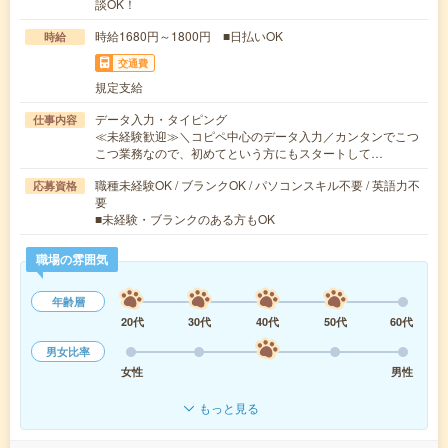
談OK！
時給1680円～1800円 ■日払いOK
時給
交通費
規定支給
データ入力・タイピング
仕事内容
≪未経験歓迎≫＼コピペ中心のデータ入力／カンタンでこつ
こつ業務なので、初めてという方にもスタートして…
職種未経験OK / ブランクOK / パソコンスキル不要 / 英語力不
応募資格
要
■未経験・ブランクのある方もOK
職場の雰囲気
年齢層
20代
30代
40代
50代
60代
男女比率
女性
男性
もっと見る