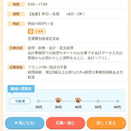
9:00～17:00
時間
【急募】即日～長期 ※8月～OK！
期間
時給1450円＋交
時給
交通費
交通費別途規定支給
経理・財務・会計・英文経理
仕事内容
会計事務所での経理サポートのお仕事です会計データ入力お
客様からお預かりした資料をもとに、会計ソフト(…
ブランクOK / 英語力不要
応募資格
経理経験、簿記3級以上お持ちの方※税理士事務所経験ある方
歓迎
職場の雰囲気
年齢層
20代
30代
40代
50代
60代
気になる!
応募へ進む
詳しく見る