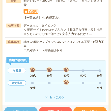
時給1750円～2000円 ※日払い・週払い・月払いを選択可
時給
能
交通費
【一部支給】※社内規定あり
データ入力・タイピング
仕事内容
＼ 動画サイトのテロップ入力 ／【具体的な仕事内容】指示
書があるのでそれに合わせて文字入力するだけ！…
職種未経験OK / ブランクOK / パソコンスキル不要 / 英語力不
応募資格
要
＊未経験OK！※高校生は不可
職場の雰囲気
年齢層
20代
30代
40代
50代
60代
男女比率
女性
男性
もっと見る