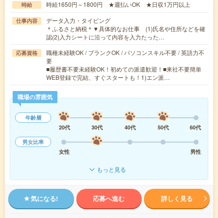
時給1650円～1800円 ★週払いOK ★日収1万円以上
時給
データ入力・タイピング
仕事内容
＊ふるさと納税＊▼具体的なお仕事 (1)氏名や住所などを確
認(2)入力シートに沿って内容を入力たった…
職種未経験OK / ブランクOK / パソコンスキル不要 / 英語力不
応募資格
要
■履歴書不要未経験OK！初めての派遣歓迎！■来社不要簡単
WEB登録で完結、すぐスタートも！1)エン派…
職場の雰囲気
年齢層
20代
30代
40代
50代
60代
男女比率
女性
男性
もっと見る
気になる!
応募へ進む
詳しく見る