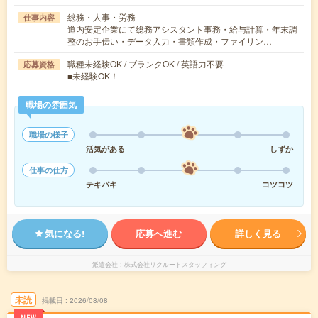
総務・人事・労務
仕事内容
道内安定企業にて総務アシスタント事務・給与計算・年末調
整のお手伝い・データ入力・書類作成・ファイリン…
職種未経験OK / ブランクOK / 英語力不要
応募資格
■未経験OK！
職場の雰囲気
職場の様子
活気がある
しずか
仕事の仕方
テキパキ
コツコツ
気になる!
応募へ進む
詳しく見る
派遣会社
株式会社リクルートスタッフィング
未読
掲載日
2026/08/08