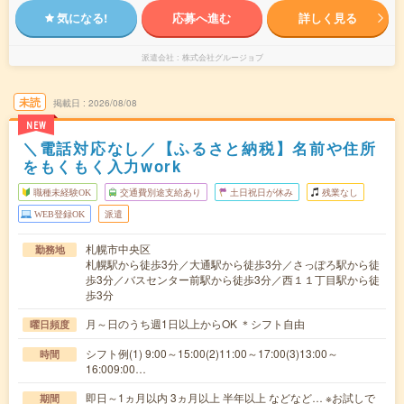
気になる!
応募へ進む
詳しく見る
派遣会社
株式会社グルージョブ
未読
掲載日
2026/08/08
NEW
＼電話対応なし／【ふるさと納税】名前や住所
をもくもく入力work
職種未経験OK
交通費別途支給あり
土日祝日が休み
残業なし
WEB登録OK
派遣
札幌市中央区
勤務地
札幌駅から徒歩3分／大通駅から徒歩3分／さっぽろ駅から徒
歩3分／バスセンター前駅から徒歩3分／西１１丁目駅から徒
歩3分
月～日のうち週1日以上からOK ＊シフト自由
曜日頻度
シフト例(1) 9:00～15:00(2)11:00～17:00(3)13:00～
時間
16:009:00…
即日～1ヵ月以内 3ヵ月以上 半年以上 などなど… ※お試しで
期間