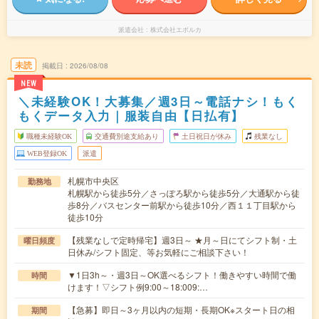
派遣会社
株式会社エボルカ
未読
掲載日
2026/08/08
NEW
＼未経験OK！大募集／週3日～電話ナシ！もく
もくデータ入力｜服装自由【日払有】
職種未経験OK
交通費別途支給あり
土日祝日が休み
残業なし
WEB登録OK
派遣
札幌市中央区
勤務地
札幌駅から徒歩5分／さっぽろ駅から徒歩5分／大通駅から徒
歩8分／バスセンター前駅から徒歩10分／西１１丁目駅から
徒歩10分
【残業なしで定時帰宅】週3日～ ★月～日にてシフト制・土
曜日頻度
日休み/シフト固定、等お気軽にご相談下さい！
▼1日3h～・週3日～OK選べるシフト！働きやすい時間で働
時間
けます！▽シフト例9:00～18:009:…
【急募】即日～3ヶ月以内の短期・長期OK※スタート日の相
期間