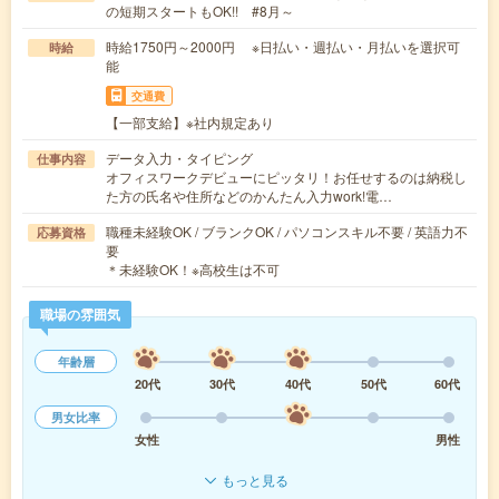
の短期スタートもOK!! #8月～
時給1750円～2000円 ※日払い・週払い・月払いを選択可
時給
能
交通費
【一部支給】※社内規定あり
データ入力・タイピング
仕事内容
オフィスワークデビューにピッタリ！お任せするのは納税し
た方の氏名や住所などのかんたん入力work!電…
職種未経験OK / ブランクOK / パソコンスキル不要 / 英語力不
応募資格
要
＊未経験OK！※高校生は不可
職場の雰囲気
年齢層
20代
30代
40代
50代
60代
男女比率
女性
男性
もっと見る