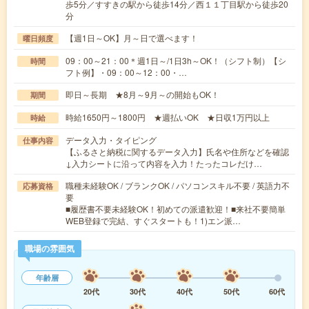
歩5分／すすきの駅から徒歩14分／西１１丁目駅から徒歩20
分
【週1日～OK】月～日で選べます！
曜日頻度
09：00～21：00＊週1日～/1日3h～OK！（シフト制）【シ
時間
フト例】・09：00～12：00・…
即日～長期 ★8月～9月～の開始もOK！
期間
時給1650円～1800円 ★週払いOK ★日収1万円以上
時給
データ入力・タイピング
仕事内容
【ふるさと納税に関するデータ入力】氏名や住所などを確認
↓入力シートに沿って内容を入力！たったコレだけ…
職種未経験OK / ブランクOK / パソコンスキル不要 / 英語力不
応募資格
要
■履歴書不要未経験OK！初めての派遣歓迎！■来社不要簡単
WEB登録で完結、すぐスタートも！1)エン派…
職場の雰囲気
年齢層
20代
30代
40代
50代
60代