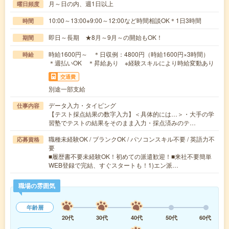
月～日の内、週1日以上
曜日頻度
10:00～13:00※9:00～12:00など時間相談OK＊1日3時間
時間
即日～長期 ★8月～9月～の開始もOK！
期間
時給1600円～ ＊日収例：4800円（時給1600円×3時間）
時給
＊週払いOK ＊昇給あり ※経験スキルにより時給変動あり
交通費
別途一部支給
データ入力・タイピング
仕事内容
【テスト採点結果の数字入力】＜具体的には…＞・大手の学
習塾でテストの結果をそのまま入力・採点済みのテ…
職種未経験OK / ブランクOK / パソコンスキル不要 / 英語力不
応募資格
要
■履歴書不要未経験OK！初めての派遣歓迎！■来社不要簡単
WEB登録で完結、すぐスタートも！1)エン派…
職場の雰囲気
年齢層
20代
30代
40代
50代
60代