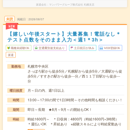
派遣会社
マンパワーグループ株式会社 札幌支店
未読
掲載日
2026/08/07
NEW
【嬉しい午後スタート】大量募集！電話なし＊
テスト点数をそのまま入力＜週1＊3h＞
職種未経験OK
交通費別途支給あり
土日祝日が休み
WEB登録OK
派遣
札幌市中央区
勤務地
さっぽろ駅から徒歩5分／札幌駅から徒歩5分／大通駅から徒
歩5分／すすきの駅から徒歩---分／西１１丁目駅から徒歩---
分
月～日の内、週1日以上
曜日頻度
13:00～17:00の間で1日3時間～その他時間も相談ください！
時間
即日～長期 ★8月～9月～の開始もOK！
期間
時給1600円～ ＊日収例：4800円（時給1600円×3時間）
時給
＊週払いOK ＊昇給あり ※経験スキルにより時給変動あり