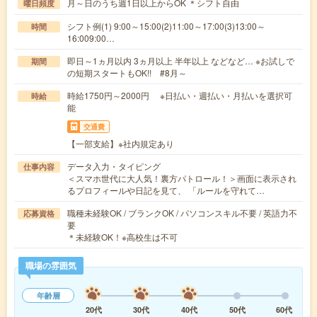
月～日のうち週1日以上からOK ＊シフト自由
曜日頻度
シフト例(1) 9:00～15:00(2)11:00～17:00(3)13:00～
時間
16:009:00…
即日～1ヵ月以内 3ヵ月以上 半年以上 などなど… ※お試しで
期間
の短期スタートもOK!! #8月～
時給1750円～2000円 ※日払い・週払い・月払いを選択可
時給
能
交通費
【一部支給】※社内規定あり
データ入力・タイピング
仕事内容
＜スマホ世代に大人気！裏方パトロール！＞画面に表示され
るプロフィールや日記を見て、 「ルールを守れて…
職種未経験OK / ブランクOK / パソコンスキル不要 / 英語力不
応募資格
要
＊未経験OK！※高校生は不可
職場の雰囲気
年齢層
20代
30代
40代
50代
60代