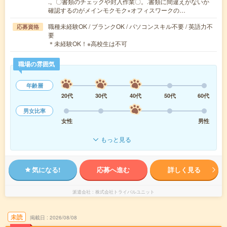
.。〇書類のチェックや封入作業〇。.書類に間違えがないか
確認するのがメインモクモク×オフィスワークの…
職種未経験OK / ブランクOK / パソコンスキル不要 / 英語力不
応募資格
要
＊未経験OK！※高校生は不可
職場の雰囲気
年齢層
20代
30代
40代
50代
60代
男女比率
女性
男性
もっと見る
気になる!
応募へ進む
詳しく見る
派遣会社
株式会社トライバルユニット
未読
掲載日
2026/08/08