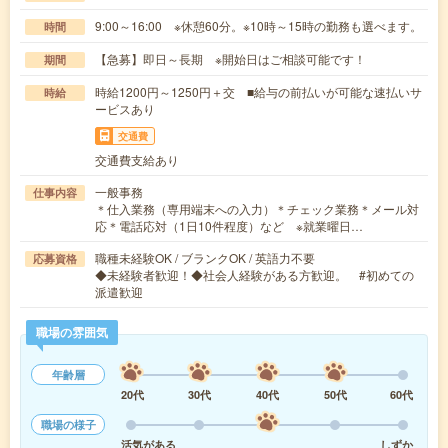
9:00～16:00 ※休憩60分。※10時～15時の勤務も選べます。
時間
【急募】即日～長期 ※開始日はご相談可能です！
期間
時給1200円～1250円＋交 ■給与の前払いが可能な速払いサ
時給
ービスあり
交通費
交通費支給あり
一般事務
仕事内容
＊仕入業務（専用端末への入力）＊チェック業務＊メール対
応＊電話応対（1日10件程度）など ※就業曜日…
職種未経験OK / ブランクOK / 英語力不要
応募資格
◆未経験者歓迎！◆社会人経験がある方歓迎。 #初めての
派遣歓迎
職場の雰囲気
年齢層
20代
30代
40代
50代
60代
職場の様子
活気がある
しずか