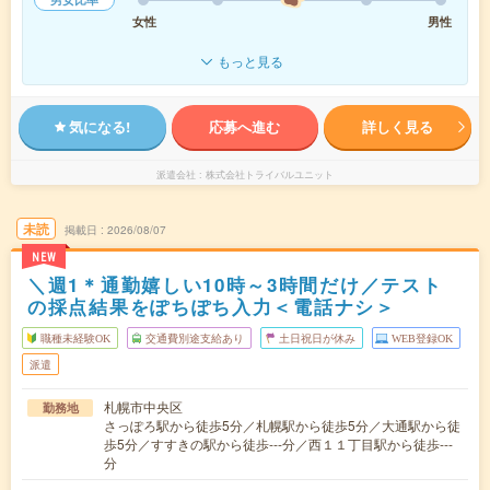
女性
男性
もっと見る
気になる!
応募へ進む
詳しく見る
派遣会社
株式会社トライバルユニット
未読
掲載日
2026/08/07
NEW
＼週1＊通勤嬉しい10時～3時間だけ／テスト
の採点結果をぽちぽち入力＜電話ナシ＞
職種未経験OK
交通費別途支給あり
土日祝日が休み
WEB登録OK
派遣
札幌市中央区
勤務地
さっぽろ駅から徒歩5分／札幌駅から徒歩5分／大通駅から徒
歩5分／すすきの駅から徒歩---分／西１１丁目駅から徒歩---
分