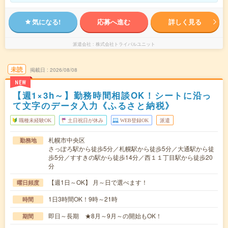
気になる!
応募へ進む
詳しく見る
派遣会社
株式会社トライバルユニット
未読
掲載日
2026/08/08
NEW
【週1×3h～】勤務時間相談OK！シートに沿っ
て文字のデータ入力《ふるさと納税》
職種未経験OK
土日祝日が休み
WEB登録OK
派遣
札幌市中央区
勤務地
さっぽろ駅から徒歩5分／札幌駅から徒歩5分／大通駅から徒
歩5分／すすきの駅から徒歩14分／西１１丁目駅から徒歩20
分
【週1日～OK】 月～日で選べます！
曜日頻度
1日3時間OK！9時～21時
時間
即日～長期 ★8月～9月～の開始もOK！
期間