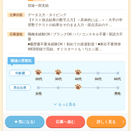
別途一部支給
データ入力・タイピング
仕事内容
【テスト採点結果の数字入力】＜具体的には…＞・大手の学
習塾でテストの結果をそのまま入力・採点済みのテ…
職種未経験OK / ブランクOK / パソコンスキル不要 / 英語力不
応募資格
要
■履歴書不要未経験OK！初めての派遣歓迎！■来社不要簡単
WEB登録で完結、すぐスタートも！1)エン派…
職場の雰囲気
年齢層
20代
30代
40代
50代
60代
男女比率
女性
男性
もっと見る
気になる!
応募へ進む
詳しく見る