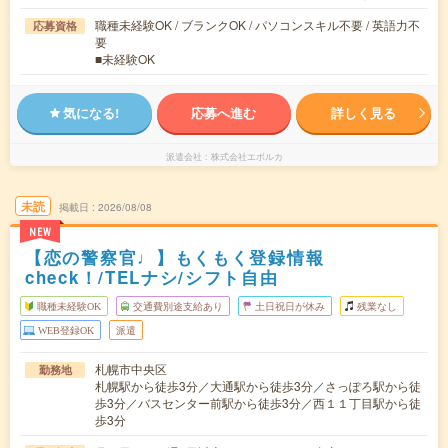
職種未経験OK / ブランクOK / パソコンスキル不要 / 英語力不
応募資格
要
■未経験OK
気になる!
応募へ進む
詳しく見る
派遣会社
株式会社エボルカ
未読
掲載日
2026/08/08
NEW
【恋の警察官♩】もくもく登録情報
check！/TELナシ/シフト自由
職種未経験OK
交通費別途支給あり
土日祝日が休み
残業なし
WEB登録OK
派遣
札幌市中央区
勤務地
札幌駅から徒歩3分／大通駅から徒歩3分／さっぽろ駅から徒
歩3分／バスセンター前駅から徒歩3分／西１１丁目駅から徒
歩3分