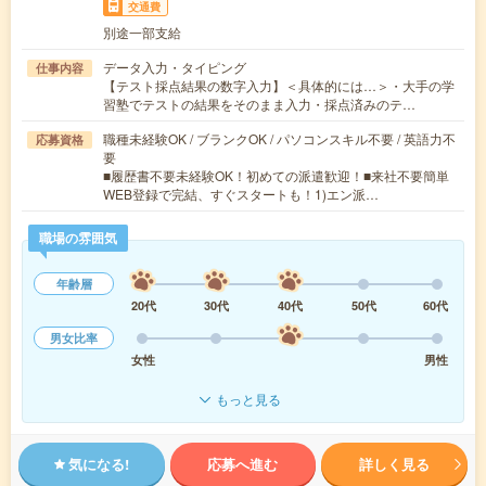
交通費
別途一部支給
データ入力・タイピング
仕事内容
【テスト採点結果の数字入力】＜具体的には…＞・大手の学
習塾でテストの結果をそのまま入力・採点済みのテ…
職種未経験OK / ブランクOK / パソコンスキル不要 / 英語力不
応募資格
要
■履歴書不要未経験OK！初めての派遣歓迎！■来社不要簡単
WEB登録で完結、すぐスタートも！1)エン派…
職場の雰囲気
年齢層
20代
30代
40代
50代
60代
男女比率
女性
男性
もっと見る
気になる!
応募へ進む
詳しく見る