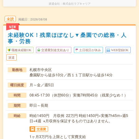
派遣会社
株式会社ラブキャリア
未読
掲載日
2026/08/08
NEW
未経験OK！残業ほぼなし▼桑園での総務・人
事・労務
職種未経験OK
交通費別途支給あり
土日祝日が休み
WEB登録OK
派遣
札幌市中央区
勤務地
桑園駅から徒歩10分／西１１丁目駅から徒歩14分
月～金／週5日
曜日頻度
08:45-17:30（休憩60分）実働7時間45分（残業少なめ！）
時間
即日～長期
期間
時給1450円 月収例 22万円 時給1450円×実働7h45m×週5
時給
日×4週 ※月収例を保証するものではありません。
交通費
1ヶ月3万円を上限として実費支給