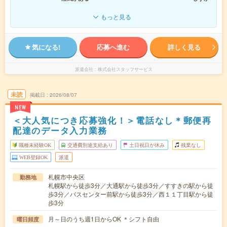
もっと見る
気になる!
応募へ進む
詳しく見る
派遣会社
株式会社スタッフサービス
未読
掲載日
2026/08/07
NEW
＜大人気につき応募強化！＞電話なし＊郵便再
配達のデータ入力業務
職種未経験OK
交通費別途支給あり
土日祝日が休み
残業なし
WEB登録OK
派遣
札幌市中央区
勤務地
札幌駅から徒歩3分／大通駅から徒歩3分／すすきの駅から徒
歩3分／バスセンター前駅から徒歩3分／西１１丁目駅から徒
歩3分
月～日のうち週1日からOK ＊シフト自由
曜日頻度