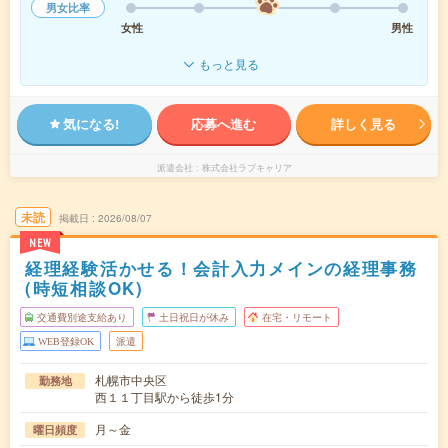
男女比率
女性
男性
もっと見る
気になる!
応募へ進む
詳しく見る
派遣会社
株式会社ラブキャリア
未読
掲載日
2026/08/07
NEW
経理経験活かせる！会計入力メインの経理事務
(時短相談OK)
交通費別途支給あり
土日祝日が休み
在宅・リモート
WEB登録OK
派遣
札幌市中央区
勤務地
西１１丁目駅から徒歩1分
月～金
曜日頻度