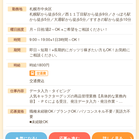
札幌市中央区
勤務地
札幌駅から徒歩5分／西１１丁目駅から徒歩9分／さっぽろ駅
から徒歩5分／大通駅から徒歩5分／すすきの駅から徒歩10分
月～日祝/週2～OK ※ご希望をご相談ください！
曜日頻度
9:00～19:00※1日3時間～OK！
時間
即日～短期！※長期的にガッツリ稼ぎたい方もOK！お気軽に
期間
ご相談ください。
時給1800円
時給
交通費
交通費込
データ入力・タイピング
仕事内容
人気キャラクターグッズの商品管理業務【具体的な業務内
容】・ＰＣによる受注、発注データ入力・発注作業・…
職種未経験OK / ブランクOK / パソコンスキル不要 / 英語力不
応募資格
要
■未経験OK
気になる!
応募へ進む
詳しく見る