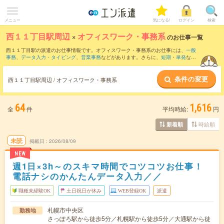
メニュー
気になる!
ログイン
検索
西１１丁目駅周辺
×
オフィスワーク・事務系
のお仕事一覧
西１１丁目駅の派遣のお仕事情報です。オフィスワーク・事務系のお仕事には、
一般
事務
、
データ入力・タイピング
、
営業事務
などがあります。さらに、
短期
・
単発
など
の期間や、
職種未経験OK
などのこだわり条件で絞り込んでいただけます。
条件の変更
西１１丁目駅周辺 / オフィスワーク・事務系
64
1,616
全
件
平均時給:
円
時給順
新着順
未読
掲載日
2026/08/09
NEW
週1日×3h～のスキマ時間でコツコツお仕事！
電話ナシのかんたんデータ入力／／
職種未経験OK
土日祝日が休み
WEB登録OK
派遣
札幌市中央区
勤務地
さっぽろ駅から徒歩5分／札幌駅から徒歩5分／大通駅から徒