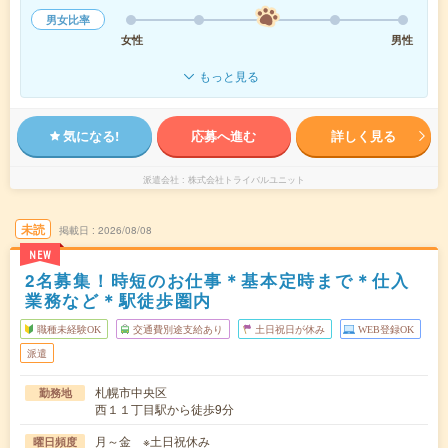
男女比率
女性
男性
もっと見る
気になる!
応募へ進む
詳しく見る
派遣会社
株式会社トライバルユニット
未読
掲載日
2026/08/08
NEW
2名募集！時短のお仕事＊基本定時まで＊仕入
業務など＊駅徒歩圏内
職種未経験OK
交通費別途支給あり
土日祝日が休み
WEB登録OK
派遣
札幌市中央区
勤務地
西１１丁目駅から徒歩9分
月～金 ※土日祝休み
曜日頻度