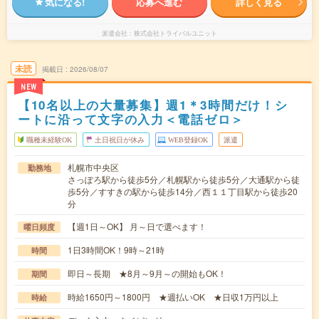
気になる!
応募へ進む
詳しく見る
派遣会社
株式会社トライバルユニット
未読
掲載日
2026/08/07
NEW
【10名以上の大量募集】週1＊3時間だけ！シ
ートに沿って文字の入力＜電話ゼロ＞
職種未経験OK
土日祝日が休み
WEB登録OK
派遣
札幌市中央区
勤務地
さっぽろ駅から徒歩5分／札幌駅から徒歩5分／大通駅から徒
歩5分／すすきの駅から徒歩14分／西１１丁目駅から徒歩20
分
【週1日～OK】 月～日で選べます！
曜日頻度
1日3時間OK！9時～21時
時間
即日～長期 ★8月～9月～の開始もOK！
期間
時給1650円～1800円 ★週払いOK ★日収1万円以上
時給