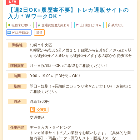
NEW
【週2日OK×履歴書不要】トレカ通販サイトの
入力＊WワークOK＊
職種未経験OK
交通費別途支給あり
土日祝日が休み
残業なし
WEB登録OK
派遣
札幌市中央区
勤務地
札幌駅から徒歩5分／西１１丁目駅から徒歩9分／さっぽろ駅
から徒歩5分／大通駅から徒歩5分／すすきの駅から徒歩10分
月～日祝/週2～OK ※ご希望をご相談ください！
曜日頻度
9:00～19:00※1日3時間～OK！
時間
即日～短期！※長期的にガッツリ稼ぎたい方もOK！お気軽に
期間
ご相談ください。
時給1800円
時給
交通費
交通費込
データ入力・タイピング
仕事内容
トレカ通販サイトの入力業務をお願いします。【具体的な業
務内容】・商品データ（買取リスト・販売リストな…