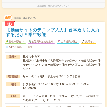
派遣会社
株式会社ラブキャリア
未読
掲載日
2026/08/07
NEW
【動画サイトのテロップ入力】台本通りに入力
するだけ＊学生歓迎！
職種未経験OK
交通費別途支給あり
土日祝日が休み
残業なし
WEB登録OK
派遣
札幌市中央区
勤務地
札幌駅から徒歩3分／大通駅から徒歩3分／さっぽろ駅から徒
歩3分／バスセンター前駅から徒歩3分／西１１丁目駅から徒
歩3分
月～日のうち週1日以上からOK ＊シフト自由
曜日頻度
シフト例(1) 9:00～15:00(2)11:00～17:00(3)13:00～
時間
16:009:00…
即日～1ヵ月以内 3ヵ月以上 半年以上 などなど… ※お試しで
期間
の短期スタートもOK!! #8月～