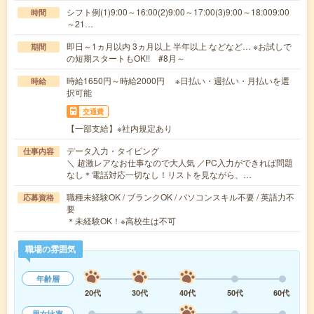
シフト例(1)9:00～16:00(2)9:00～17:00(3)9:00～18:009:00
時間
～21…
即日～1ヵ月以内 3ヵ月以上 半年以上 などなど… ※お試しで
期間
の短期スタートもOK!! #8月～
時給1650円～時給2000円 ※日払い・週払い・月払いを選
時給
択可能
交通費
【一部支給】※社内規定あり
データ入力・タイピング
仕事内容
＼ 超激レアなお仕事なので大人気 ／PC入力ができれば問題
なし＊電話対応一切なし！リストを見ながら、…
職種未経験OK / ブランクOK / パソコンスキル不要 / 英語力不
応募資格
要
＊未経験OK！※高校生は不可
職場の雰囲気
年齢層
20代
30代
40代
50代
60代
男女比率