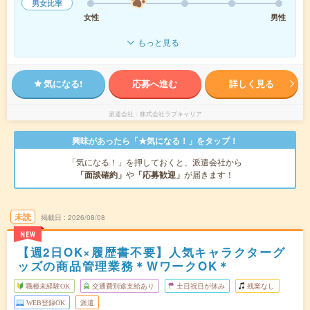
男女比率
女性
男性
もっと見る
気になる!
応募へ進む
詳しく見る
派遣会社
株式会社ラブキャリア
興味があったら「★気になる！」をタップ！
「気になる！」を押しておくと、派遣会社から
「面談確約」
や
「応募歓迎」
が届きます！
未読
掲載日
2026/08/08
NEW
【週2日OK×履歴書不要】人気キャラクターグ
ッズの商品管理業務＊WワークOK＊
職種未経験OK
交通費別途支給あり
土日祝日が休み
残業なし
WEB登録OK
派遣