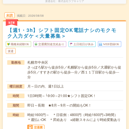
派遣会社
株式会社ラブキャリア
未読
掲載日
2026/08/08
NEW
【週1・3h】シフト固定OK電話ナシのモクモ
ク入力ダケ＜大量募集＞
職種未経験OK
交通費別途支給あり
土日祝日が休み
WEB登録OK
派遣
札幌市中央区
勤務地
さっぽろ駅から徒歩5分／札幌駅から徒歩5分／大通駅から徒
歩5分／すすきの駅から徒歩---分／西１１丁目駅から徒歩---
分
月～日の内、週1日以上
曜日頻度
1日3時間～└9:00～21:00★シフト固定OK！
時間
即日～長期 ★8月～9月～の開始もOK！
期間
時給1600円～ ＊日収例：4800円（時給1600円×3時間）
時給
＊週払いOK ＊昇給あり ※経験スキルにより時給変動あり
交通費