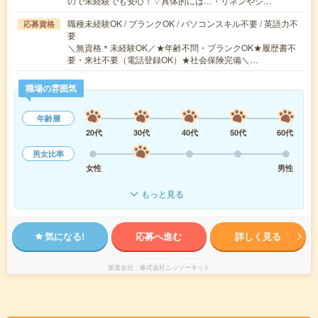
ので未経験でも安心！▽具体的には…・リネンやシ…
職種未経験OK / ブランクOK / パソコンスキル不要 / 英語力不
応募資格
要
＼無資格＊未経験OK／★年齢不問・ブランクOK★履歴書不
要・来社不要（電話登録OK）★社会保険完備＼…
職場の雰囲気
年齢層
20代
30代
40代
50代
60代
男女比率
女性
男性
もっと見る
気になる!
応募へ進む
詳しく見る
派遣会社
株式会社ニッソーネット