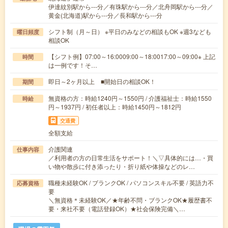
伊達紋別駅から---分／有珠駅から---分／北舟岡駅から---分／
黄金(北海道)駅から---分／長和駅から---分
シフト制（月～日） ※平日のみなどの相談もOK ※週3なども
曜日頻度
相談OK
【シフト例】07:00～16:0009:00～18:0017:00～09:00※ 上記
時間
は一例です！そ…
即日～2ヶ月以上 ■開始日の相談OK！
期間
無資格の方：時給1240円～1550円 / 介護福祉士：時給1550
時給
円～1937円 / 初任者以上：時給1450円～1812円
交通費
全額支給
介護関連
仕事内容
／利用者の方の日常生活をサポート！＼▽具体的には…・買
い物や散歩に付き添ったり・折り紙や体操などのレ…
職種未経験OK / ブランクOK / パソコンスキル不要 / 英語力不
応募資格
要
＼無資格＊未経験OK／★年齢不問・ブランクOK★履歴書不
要・来社不要（電話登録OK）★社会保険完備＼…