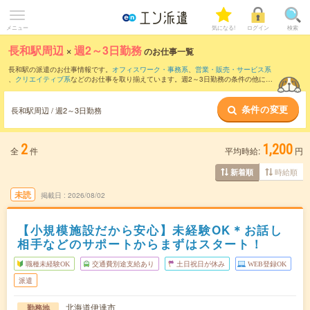
メニュー
気になる!
ログイン
検索
長和駅周辺
×
週2～3日勤務
のお仕事一覧
長和駅の派遣のお仕事情報です。
オフィスワーク・事務系
、
営業・販売・サービス系
、
クリエイティブ系
などのお仕事を取り揃えています。週2～3日勤務の条件の他に、
交通費別途支給あり
、
職種未経験OK
、
友だちと一緒の応募OK
などのこだわり条件も
取り揃えています。
条件の変更
長和駅周辺 / 週2～3日勤務
2
1,200
全
件
平均時給:
円
時給順
新着順
未読
掲載日
2026/08/02
【小規模施設だから安心】未経験OK＊お話し
相手などのサポートからまずはスタート！
職種未経験OK
交通費別途支給あり
土日祝日が休み
WEB登録OK
派遣
北海道伊達市
勤務地