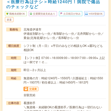
＜医療行為はナシ＞時給1240円！病院で備品
のチェックなど
職種未経験OK
交通費別途支給あり
土日祝日が休み
WEB登録OK
派遣
北海道伊達市
勤務地
伊達紋別駅から---分／有珠駅から---分／北舟岡駅から---分／
黄金(北海道)駅から---分／長和駅から---分
シフト制（月～日） ※平日のみなどの相談もOK ※週3なども
曜日頻度
相談OK
【シフト例】07:00～16:0009:00～18:0017:00～09:00※ 上記
時間
は一例です！そ…
即日～2ヶ月以上
期間
無資格の方：時給1240円～1550円 / 介護福祉士：時給1550
時給
円～1937円 / 初任者以上：時給1450円～1812円
交通費
全額支給
看護助手
仕事内容
＼無資格・未経験OKの看護助手／医療行為は一切行わない