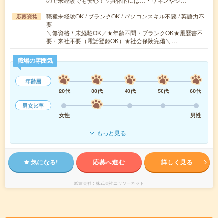
ので未経験でも安心！▽具体的には…・リネンやシ…
職種未経験OK / ブランクOK / パソコンスキル不要 / 英語力不
応募資格
要
＼無資格＊未経験OK／★年齢不問・ブランクOK★履歴書不
要・来社不要（電話登録OK）★社会保険完備＼…
職場の雰囲気
年齢層
20代
30代
40代
50代
60代
男女比率
女性
男性
もっと見る
気になる!
応募へ進む
詳しく見る
派遣会社
株式会社ニッソーネット