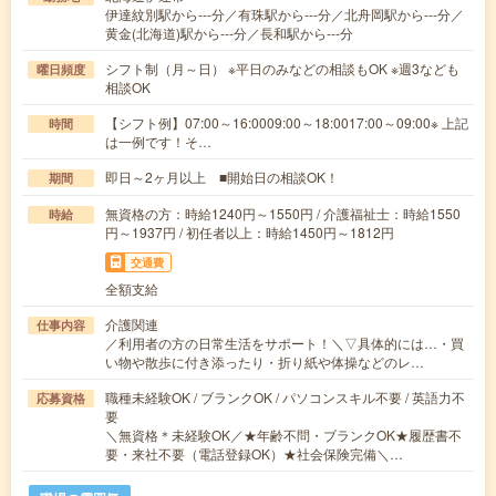
伊達紋別駅から---分／有珠駅から---分／北舟岡駅から---分／
黄金(北海道)駅から---分／長和駅から---分
シフト制（月～日） ※平日のみなどの相談もOK ※週3なども
曜日頻度
相談OK
【シフト例】07:00～16:0009:00～18:0017:00～09:00※ 上記
時間
は一例です！そ…
即日～2ヶ月以上 ■開始日の相談OK！
期間
無資格の方：時給1240円～1550円 / 介護福祉士：時給1550
時給
円～1937円 / 初任者以上：時給1450円～1812円
交通費
全額支給
介護関連
仕事内容
／利用者の方の日常生活をサポート！＼▽具体的には…・買
い物や散歩に付き添ったり・折り紙や体操などのレ…
職種未経験OK / ブランクOK / パソコンスキル不要 / 英語力不
応募資格
要
＼無資格＊未経験OK／★年齢不問・ブランクOK★履歴書不
要・来社不要（電話登録OK）★社会保険完備＼…