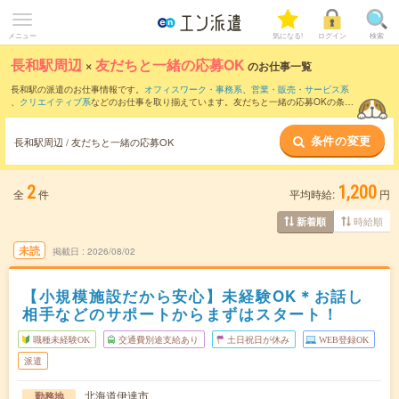
メニュー
気になる!
ログイン
検索
長和駅周辺
×
友だちと一緒の応募OK
のお仕事一覧
長和駅の派遣のお仕事情報です。
オフィスワーク・事務系
、
営業・販売・サービス系
、
クリエイティブ系
などのお仕事を取り揃えています。友だちと一緒の応募OKの条件
の他に、
交通費別途支給あり
、
職種未経験OK
、
週4日勤務
などのこだわり条件も取り
揃えています。
条件の変更
長和駅周辺 / 友だちと一緒の応募OK
2
1,200
全
件
平均時給:
円
時給順
新着順
未読
掲載日
2026/08/02
【小規模施設だから安心】未経験OK＊お話し
相手などのサポートからまずはスタート！
職種未経験OK
交通費別途支給あり
土日祝日が休み
WEB登録OK
派遣
北海道伊達市
勤務地