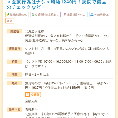
＜医療行為はナシ＞時給1240円！病院で備品
のチェックなど
職種未経験OK
交通費別途支給あり
土日祝日が休み
WEB登録OK
派遣
北海道伊達市
勤務地
伊達紋別駅から---分／有珠駅から---分／北舟岡駅から---分／
黄金(北海道)駅から---分／長和駅から---分
シフト制（月～日） ※平日のみなどの相談もOK ※週3なども
曜日頻度
相談OK
【シフト例】07:00～16:0009:00～18:0017:00～09:00※ 上記
時間
は一例です！そ…
即日～2ヶ月以上
期間
無資格の方：時給1240円～1550円 / 介護福祉士：時給1550
時給
円～1937円 / 初任者以上：時給1450円～1812円
交通費
全額支給
看護助手
仕事内容
＼無資格・未経験OKの看護助手／医療行為は一切行わない