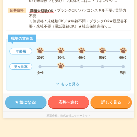
ので未経験でも安心！▽具体的には…・リネンやシ…
/ ブランクOK / パソコンスキル不要 / 英語力
職種未経験OK
応募資格
不要
＼無資格＊未経験OK／★年齢不問・ブランクOK★履歴書不
要・来社不要（電話登録OK）★社会保険完備＼…
職場の雰囲気
年齢層
20代
30代
40代
50代
60代
男女比率
女性
男性
もっと見る
気になる!
応募へ進む
詳しく見る
派遣会社
株式会社ニッソーネット