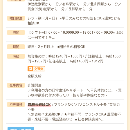
伊達紋別駅から---分／有珠駅から---分／北舟岡駅から---分／
黄金(北海道)駅から---分／長和駅から---分
シフト制（月～日） ※平日のみなどの相談もOK ※週3なども
曜日頻度
相談OK
【シフト例】07:00～16:0009:00～18:0017:00～09:00※ 上記
時間
は一例です！そ…
即日～2ヶ月以上 ■開始日の相談OK！
期間
無資格の方：時給1240円～1550円 / 介護福祉士：時給1550
時給
円～1937円 / 初任者以上：時給1450円～1812円
交通費
全額支給
介護関連
仕事内容
／利用者の方の日常生活をサポート！＼▽具体的には…・買
い物や散歩に付き添ったり・折り紙や体操などのレ…
/ ブランクOK / パソコンスキル不要 / 英語力
職種未経験OK
応募資格
不要
＼無資格＊未経験OK／★年齢不問・ブランクOK★履歴書不
要・来社不要（電話登録OK）★社会保険完備＼…