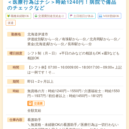
＜医療行為はナシ＞時給1240円！病院で備品
のチェックなど
職種未経験OK
交通費別途支給あり
土日祝日が休み
WEB登録OK
派遣
北海道伊達市
勤務地
伊達紋別駅から---分／有珠駅から---分／北舟岡駅から---分／
黄金(北海道)駅から---分／長和駅から---分
シフト制（月～日） ※平日のみなどの相談もOK ※週3なども
曜日頻度
相談OK
【シフト例】07:00～16:0009:00～18:0017:00～09:00※ 上記
時間
は一例です！そ…
即日～2ヶ月以上
期間
無資格の方：時給1240円～1550円 / 介護福祉士：時給1550
時給
円～1937円 / 初任者以上：時給1450円～1812円
交通費
全額支給
看護助手
仕事内容
＼無資格・未経験OKの看護助手／医療行為は一切行わない