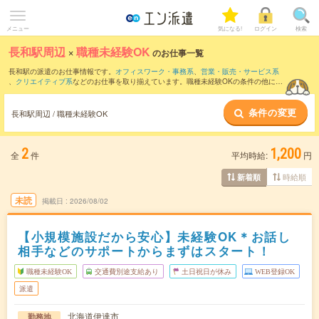
メニュー
気になる!
ログイン
検索
長和駅周辺
×
職種未経験OK
のお仕事一覧
長和駅の派遣のお仕事情報です。
オフィスワーク・事務系
、
営業・販売・サービス系
、
クリエイティブ系
などのお仕事を取り揃えています。職種未経験OKの条件の他に、
交通費別途支給あり
、
友だちと一緒の応募OK
、
週4日勤務
などのこだわり条件も取り
揃えています。
条件の変更
長和駅周辺 / 職種未経験OK
2
1,200
全
件
平均時給:
円
時給順
新着順
未読
掲載日
2026/08/02
【小規模施設だから安心】未経験OK＊お話し
相手などのサポートからまずはスタート！
職種未経験OK
交通費別途支給あり
土日祝日が休み
WEB登録OK
派遣
北海道伊達市
勤務地