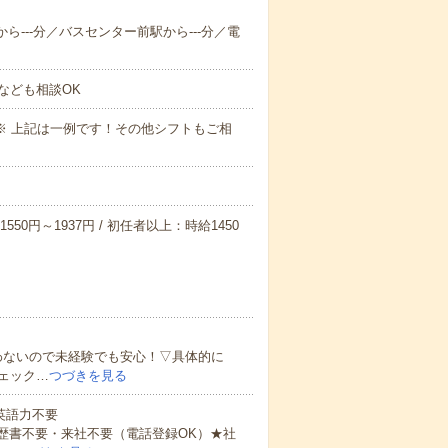
から---分／バスセンター前駅から---分／電
なども相談OK
～09:00※ 上記は一例です！その他シフトもご相
550円～1937円 / 初任者以上：時給1450
わないので未経験でも安心！▽具体的に
ェック…
つづきを見る
 英語力不要
歴書不要・来社不要（電話登録OK）★社