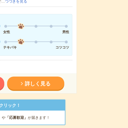
で…
つづきを見る
女性
男性
テキパキ
コツコツ
詳しく見る
クリック！
」
や
「応募歓迎」
が届きます！