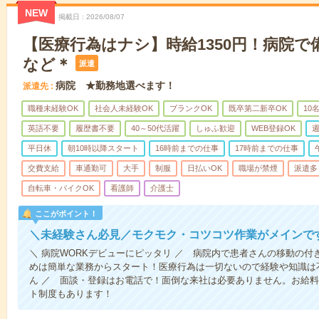
NEW
掲載日
2026/08/07
【医療行為はナシ】時給1350円！病院
など＊
派遣
病院 ★勤務地選べます！
派遣先
職種未経験OK
社会人未経験OK
ブランクOK
既卒第二新卒OK
10
英語不要
履歴書不要
40～50代活躍
しゅふ歓迎
WEB登録OK
週
平日休
朝10時以降スタート
16時前までの仕事
17時前までの仕事
交費支給
車通勤可
大手
制服
日払いOK
職場が禁煙
派遣多
自転車・バイクOK
看護師
介護士
ここがポイント！
＼未経験さん必見／モクモク・コツコツ作業がメインで
＼ 病院WORKデビューにピッタリ ／ 病院内で患者さんの移動の
めは簡単な業務からスタート！医療行為は一切ないので経験や知識は
ん ／ 面談・登録はお電話で！面倒な来社は必要ありません。お給料
ト制度もあります！