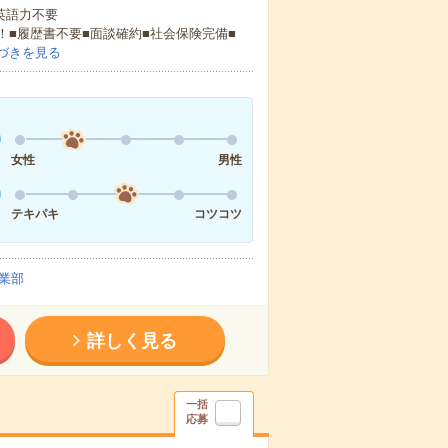
 英語力不要
！■履歴書不要■面談確約■社会保険完備■
づきを見る
女性
男性
テキパキ
コツコツ
業部
詳しく見る
一括
応募