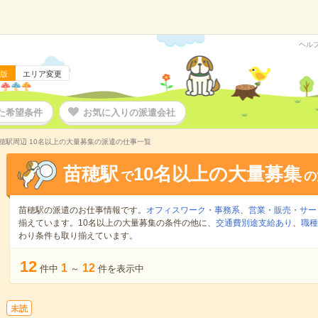
ヘル
版
エリア変更
た希望条件
お気に入りの派遣会社
穂駅周辺 10名以上の大量募集の派遣の仕事一覧
苗穂駅
10名以上の大量募集
で
の
苗穂駅の派遣のお仕事情報です。
オフィスワーク・事務系
、
営業・販売・サー
揃えています。10名以上の大量募集の条件の他に、
交通費別途支給あり
、
職種
わり条件も取り揃えています。
12
1
12
件中
～
件を表示中
未読