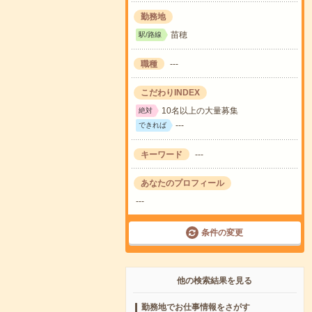
勤務地
苗穂
駅/路線
職種
---
こだわりINDEX
10名以上の大量募集
絶対
---
できれば
キーワード
---
あなたのプロフィール
---
条件の変更
他の検索結果を見る
勤務地でお仕事情報をさがす