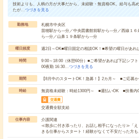
技術よりも、人柄の方が大事だから、未経験・無資格OK。給与も高
たが…
つづきを見る
勤務地
札幌市中央区
苗穂駅から---分／中央図書館前駅から---分／西線１
ら---分／山鼻１９条駅から---分
曜日頻度
週2日～OK■曜日固定の相談OK！■希望の曜日があ
時間
9:00～18:00（休憩60分）■ご希望があれば下記シフトもOK
00夜勤 16:30…
つづきを見る
期間
【8月中のスタートOK！急募！】2カ月～ ■ご応募
時給
無資格未経験：時給1300円～ ■週払いOK ■扶養内O
交通費
交通費全額支給
仕事内容
介護関連
≪散歩に付き添ったり、お話し相手になったり≫「え
きる仕事からスタート！経験がなくて不安だった方も