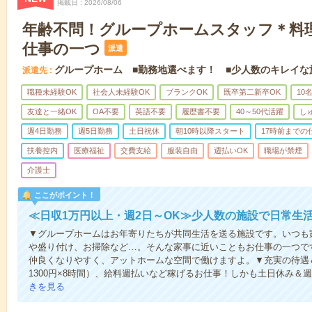
掲載日
2026/08/06
年齢不問！グループホームスタッフ＊料
仕事の一つ
派遣
グループホーム ■勤務地選べます！ ■少人数のキレイな
派遣先
職種未経験OK
社会人未経験OK
ブランクOK
既卒第二新卒OK
10
友達と一緒OK
OA不要
英語不要
履歴書不要
40～50代活躍
し
週4日勤務
週5日勤務
土日祝休
朝10時以降スタート
17時前までの
扶養控内
医療福祉
交費支給
服装自由
週払いOK
職場が禁煙
介護士
ここがポイント！
≪日収1万円以上・週2日～OK≫少人数の施設で日常生
▼グループホームはお年寄りたちが共同生活を送る施設です。いつも
や盛り付け、お掃除など…。そんな家事に近いこともお仕事の一つで
仲良くなりやすく、アットホームな空間で働けますよ。▼充実の待遇＆
1300円×8時間）、給料週払いなど稼げるお仕事！しかも土日休み＆
きを見る