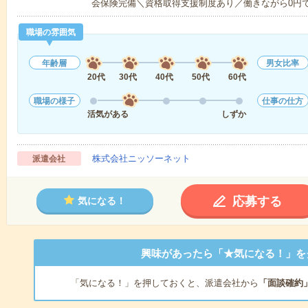
会保険完備＼資格取得支援制度あり／働きながら0円
職場の雰囲気
年齢層
男女比率
20代
30代
40代
50代
60代
職場の様子
仕事の仕方
活気がある
しずか
株式会社ニッソーネット
派遣会社
応募する
気になる！
興味があったら「★気になる！」を
「気になる！」を押しておくと、派遣会社から
「面談確約