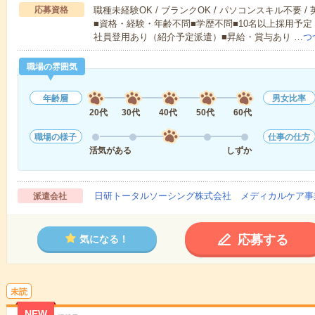
応募資格
職種未経験OK / ブランクOK / パソコンスキル不要 /
■資格・経験・年齢不問■学歴不問■10名以上採用予定
社員登用あり（紹介予定派遣）■昇給・賞与あり …
つ
職場の雰囲気
年齢層
男女比率
20代
30代
40代
50代
60代
職場の様子
仕事の仕方
活気がある
しずか
日研トータルソーシング株式会社 メディカルケア事
派遣会社
応募する
気になる！
未読
NEW