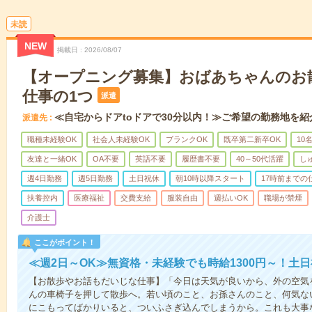
未読
NEW
掲載日
2026/08/07
【オープニング募集】おばあちゃんのお
仕事の1つ
派遣
≪自宅からドアtoドアで30分以内！≫ご希望の勤務地を紹
派遣先
職種未経験OK
社会人未経験OK
ブランクOK
既卒第二新卒OK
10
友達と一緒OK
OA不要
英語不要
履歴書不要
40～50代活躍
し
週4日勤務
週5日勤務
土日祝休
朝10時以降スタート
17時前までの
扶養控内
医療福祉
交費支給
服装自由
週払いOK
職場が禁煙
介護士
ここがポイント！
≪週2日～OK≫無資格・未経験でも時給1300円～！土
【お散歩やお話もだいじな仕事】「今日は天気が良いから、外の空気
んの車椅子を押して散歩へ。若い頃のこと、お孫さんのこと、何気な
にこもってばかりいると、ついふさぎ込んでしまうから。これも大事