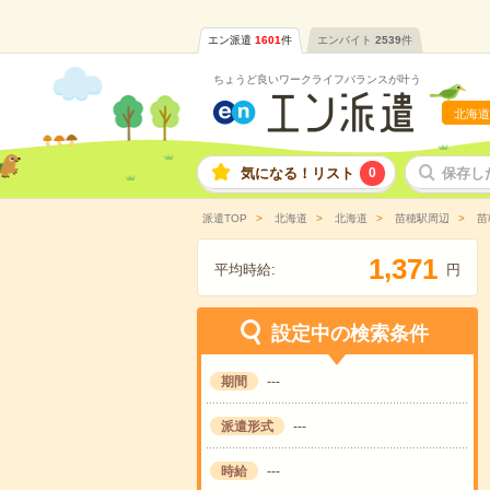
エン派遣
1601
件
エンバイト
2539
件
ちょうど良いワークライフバランスが叶う
北海道
気になる！リスト
0
保存し
派遣TOP
北海道
北海道
苗穂駅周辺
苗
,
1
3
7
1
平均時給:
円
設定中の検索条件
期間
---
派遣形式
---
時給
---