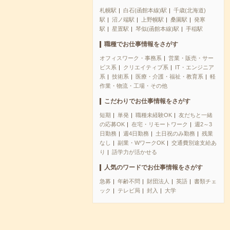
札幌駅
白石(函館本線)駅
千歳(北海道)
駅
沼ノ端駅
上野幌駅
桑園駅
発寒
駅
星置駅
琴似(函館本線)駅
手稲駅
職種でお仕事情報をさがす
オフィスワーク・事務系
営業・販売・サー
ビス系
クリエイティブ系
IT・エンジニア
系
技術系
医療・介護・福祉・教育系
軽
作業・物流・工場・その他
こだわりでお仕事情報をさがす
短期
単発
職種未経験OK
友だちと一緒
の応募OK
在宅・リモートワーク
週2～3
日勤務
週4日勤務
土日祝のみ勤務
残業
なし
副業・WワークOK
交通費別途支給あ
り
語学力が活かせる
人気のワードでお仕事情報をさがす
急募
年齢不問
財団法人
英語
書類チェ
ック
テレビ局
封入
大学