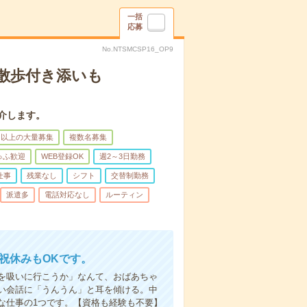
一括
応募
No.NTSMCSP16_OP9
散歩付き添いも
介します。
名以上の大量募集
複数名募集
ゅふ歓迎
WEB登録OK
週2～3日勤務
仕事
残業なし
シフト
交替制勤務
派遣多
電話対応なし
ルーティン
日祝休みもOKです。
を吸いに行こうか」なんて、おばあちゃ
い会話に「うんうん」と耳を傾ける。中
な仕事の1つです。【資格も経験も不要】