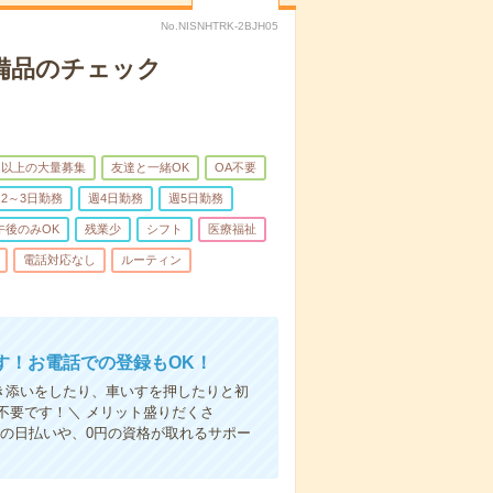
No.NISNHTRK-2BJH05
で備品のチェック
名以上の大量募集
友達と一緒OK
OA不要
2～3日勤務
週4日勤務
週5日勤務
午後のみOK
残業少
シフト
医療福祉
電話対応なし
ルーティン
す！お電話での登録もOK！
付き添いをしたり、車いすを押したりと初
不要です！＼ メリット盛りだくさ
の日払いや、0円の資格が取れるサポー