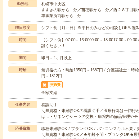
勤務地
札幌市中央区
すすきの駅から---分／苗穂駅から---分／西２８丁目駅
車事業所前駅から---分
曜日頻度
シフト制（月～日）※平日のみなどの相談もOK※週3
時間
【シフト例】07:00～16:0009:00～18:0017:00
談ください！
期間
即日～2ヶ月以上
時給
無資格の方：時給1350円～1687円 / 介護福祉士：時給1
円～1812円
交通費
全額支給
仕事内容
看護助手
＼無資格・未経験OKの看護助手／医療行為は一切行
は…・リネンやシーツの交換・病院内の備品管理やチ
応募資格
職種未経験OK / ブランクOK / パソコンスキル不要 /
＼無資格＊未経験OK／★年齢不問・ブランクOK★履