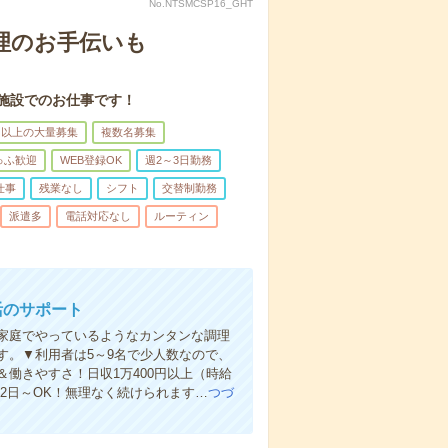
No.NTSMCSP16_GHT
理のお手伝いも
施設でのお仕事です！
名以上の大量募集
複数名募集
ゅふ歓迎
WEB登録OK
週2～3日勤務
仕事
残業なし
シフト
交替制勤務
派遣多
電話対応なし
ルーティン
活のサポート
家庭でやっているようなカンタンな調理
す。▼利用者は5～9名で少人数なので、
働きやすさ！日収1万400円以上（時給
週2日～OK！無理なく続けられます…
つづ