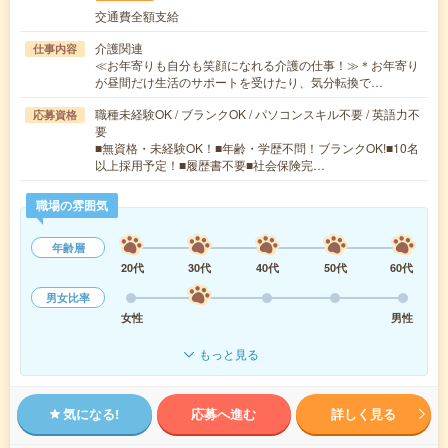
交通費全額支給
介護関連
仕事内容
≪お年寄りも自分も笑顔になれる介護の仕事！≫＊お年寄り
が昼間だけ生活のサポートを受けたり、気分転換で…
職種未経験OK / ブランクOK / パソコンスキル不要 / 英語力不
応募資格
要
■無資格・未経験OK！■年齢・学歴不問！ブランクOK!■10名
以上採用予定！■履歴書不要■社会保険完…
職場の雰囲気
年齢層
20代
30代
40代
50代
60代
男女比率
女性
男性
もっと見る
気になる!
応募へ進む
詳しく見る