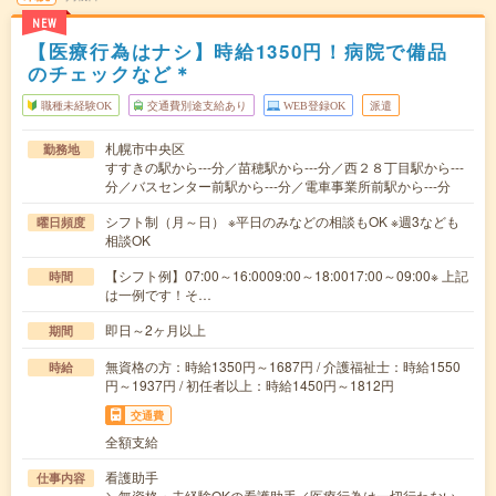
NEW
【医療行為はナシ】時給1350円！病院で備品
のチェックなど＊
職種未経験OK
交通費別途支給あり
WEB登録OK
派遣
札幌市中央区
勤務地
すすきの駅から---分／苗穂駅から---分／西２８丁目駅から---
分／バスセンター前駅から---分／電車事業所前駅から---分
シフト制（月～日） ※平日のみなどの相談もOK ※週3なども
曜日頻度
相談OK
【シフト例】07:00～16:0009:00～18:0017:00～09:00※ 上記
時間
は一例です！そ…
即日～2ヶ月以上
期間
無資格の方：時給1350円～1687円 / 介護福祉士：時給1550
時給
円～1937円 / 初任者以上：時給1450円～1812円
交通費
全額支給
看護助手
仕事内容
＼無資格・未経験OKの看護助手／医療行為は一切行わない