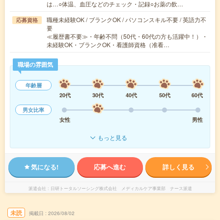
は…○体温、血圧などのチェック・記録○お薬の飲…
職種未経験OK / ブランクOK / パソコンスキル不要 / 英語力不
応募資格
要
≪履歴書不要≫・年齢不問（50代・60代の方も活躍中！）・
未経験OK・ブランクOK・看護師資格（准看…
職場の雰囲気
年齢層
20代
30代
40代
50代
60代
男女比率
女性
男性
もっと見る
気になる!
応募へ進む
詳しく見る
派遣会社
日研トータルソーシング株式会社 メディカルケア事業部 ナース派遣
未読
掲載日
2026/08/02