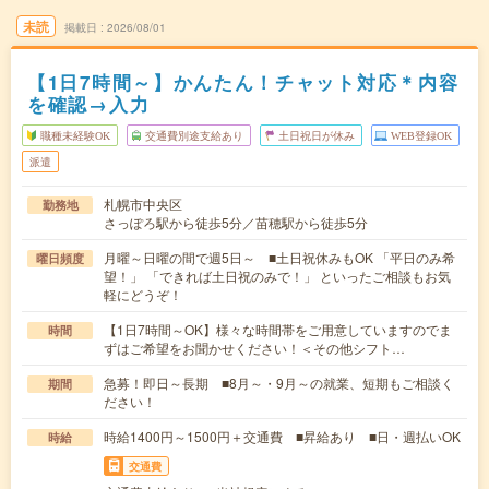
未読
掲載日
2026/08/01
【1日7時間～】かんたん！チャット対応＊内容
を確認→入力
職種未経験OK
交通費別途支給あり
土日祝日が休み
WEB登録OK
派遣
札幌市中央区
勤務地
さっぽろ駅から徒歩5分／苗穂駅から徒歩5分
月曜～日曜の間で週5日～ ■土日祝休みもOK 「平日のみ希
曜日頻度
望！」 「できれば土日祝のみで！」 といったご相談もお気
軽にどうぞ！
【1日7時間～OK】様々な時間帯をご用意していますのでま
時間
ずはご希望をお聞かせください！＜その他シフト…
急募！即日～長期 ■8月～・9月～の就業、短期もご相談く
期間
ださい！
時給1400円～1500円＋交通費 ■昇給あり ■日・週払いOK
時給
交通費