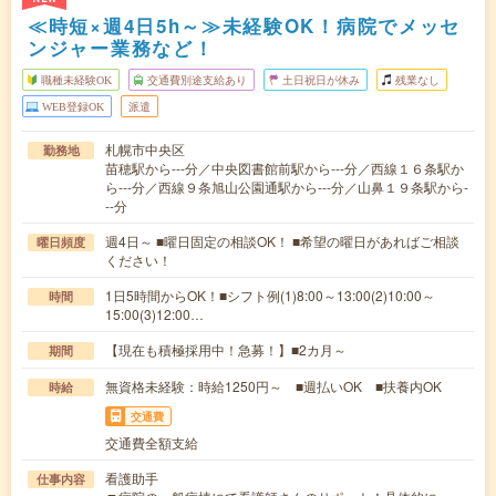
≪時短×週4日5h～≫未経験OK！病院でメッセ
ンジャー業務など！
職種未経験OK
交通費別途支給あり
土日祝日が休み
残業なし
WEB登録OK
派遣
札幌市中央区
勤務地
苗穂駅から---分／中央図書館前駅から---分／西線１６条駅か
ら---分／西線９条旭山公園通駅から---分／山鼻１９条駅から-
--分
週4日～ ■曜日固定の相談OK！ ■希望の曜日があればご相談
曜日頻度
ください！
1日5時間からOK！■シフト例(1)8:00～13:00(2)10:00～
時間
15:00(3)12:00…
【現在も積極採用中！急募！】■2カ月～
期間
無資格未経験：時給1250円～ ■週払いOK ■扶養内OK
時給
交通費
交通費全額支給
看護助手
仕事内容