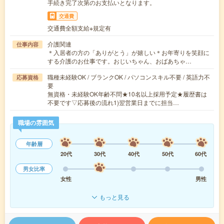
手続き完了次第のお支払いとなります。
交通費
交通費全額支給※規定有
介護関連
仕事内容
＊入居者の方の「ありがとう」が嬉しい＊お年寄りを笑顔に
する介護のお仕事です。おじいちゃん、おばあちゃ…
職種未経験OK / ブランクOK / パソコンスキル不要 / 英語力不
応募資格
要
無資格・未経験OK年齢不問★10名以上採用予定★履歴書は
不要です▽応募後の流れ1)翌営業日までに担当…
職場の雰囲気
年齢層
20代
30代
40代
50代
60代
男女比率
女性
男性
もっと見る