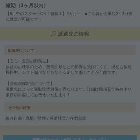
短期（3ヶ月以内）
【8月中のスタートOK！急募！】2カ月～ ■ご応募から最短2～3日後
に就業が可能です！
派遣先の情報
配属先について
【安心・安定の勤務先】
福祉のお仕事のため、景気変動などの影響を受けにくく、現在も積極
採用中。シフト減少などもなく安定して働くことが可能です。
【受動喫煙対策について】
派遣先によって受動喫煙対策が異なります。詳細は職場見学時および
条件明示書にてお伝えいたします！
その他の特徴
服装自由 / 職場が禁煙 / 派遣社員が多数就業
興味があったら「★気になる！」をタップ！