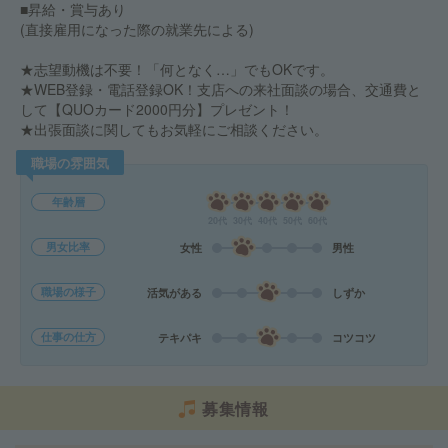
■昇給・賞与あり
(直接雇用になった際の就業先による)
★志望動機は不要！「何となく…」でもOKです。
★WEB登録・電話登録OK！支店への来社面談の場合、交通費と
して【QUOカード2000円分】プレゼント！
★出張面談に関してもお気軽にご相談ください。
職場の雰囲気
年齢層
20代
30代
40代
50代
60代
男女比率
女性
男性
職場の様子
活気がある
しずか
仕事の仕方
テキパキ
コツコツ
募集情報