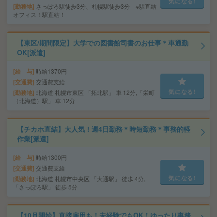
気になる!
勤務地
さっぽろ駅徒歩3分、札幌駅徒歩3分 ※駅直結
オフィス！駅直結！
【東区/期間限定】大学での図書館司書のお仕事＊車通勤
OK[派遣]
給 与
時給1370円
交通費
交通費支給
気になる!
勤務地
北海道 札幌市東区 「拓北駅」 車 12分,「栄町
（北海道）駅」 車 12分
【チカホ直結】大人気！週4日勤務＊時短勤務＊事務的軽
作業[派遣]
給 与
時給1300円
交通費
交通費支給
気になる!
勤務地
北海道 札幌市中央区 「大通駅」 徒歩 4分,
「さっぽろ駅」 徒歩 5分
【10月開始】直接雇用も！未経験でもOK！ゆったり事務