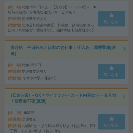
給 与
時給1500円＋交 【月収例】303,750円～ ■
給与の前払いが可能な速払いサービスあり
交通費
交通費支給あり
気になる!
勤務地
北海道札幌市中央区 札幌地下鉄南北線 さっ
ぽろ（札幌市営）駅徒歩3分、函館本線 札幌駅徒歩3分
高時給！平日休み！日勤のお仕事！仕込み、調理業務[派
遣]
給 与
時給1320円
交通費
交通費支給有り
気になる!
勤務地
すすきの駅～徒歩6分
1日3h×週1～OK＊マイナンバーカード内容のデータ入力
＊履歴書不要[派遣]
給 与
1800円
交通費
交通費込
気になる!
勤務地
札幌駅/さっぽろ駅/大通り駅より徒歩5分、西1
1丁目、すすきの駅より徒歩10分