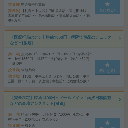
交通費
交通費全額支給
気になる!
勤務地
【札幌市中央区】円山公園駅・東屯田通駅・
電車事業所前駅・中島公園通駅・東本願寺前駅など勤
務地多数！
【医療行為はナシ】時給1350円！病院で備品のチェック
など＊[派遣]
給 与
無資格の方：時給1350円～1687円 / 介護福祉
士：時給1550円～1937円 / 初任者以上：時給1450円
～1812円
交通費
全額支給
気になる!
勤務地
【札幌市中央区】さっぽろ・円山公園・中島
公園・西１１丁目・資生館小学校前など勤務地多数！
【完全在宅】時給1400円＊メールメイン！面接日程調整
などの事務アシスタント[派遣]
給 与
時給1400円 月収例 217,000円+残業代 ◆
在宅手当（200円/日）支給あり♪
交通費
全額支給