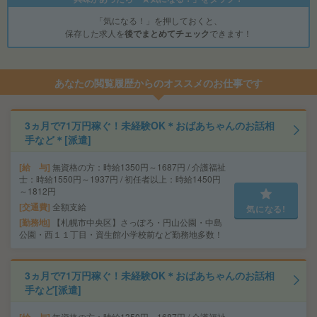
「気になる！」を押しておくと、
保存した求人を
後でまとめてチェック
できます！
あなたの閲覧履歴からのオススメのお仕事です
3ヵ月で71万円稼ぐ！未経験OK＊おばあちゃんのお話相
手など＊[派遣]
給 与
無資格の方：時給1350円～1687円 / 介護福祉
士：時給1550円～1937円 / 初任者以上：時給1450円
～1812円
交通費
全額支給
気になる!
勤務地
【札幌市中央区】さっぽろ・円山公園・中島
公園・西１１丁目・資生館小学校前など勤務地多数！
3ヵ月で71万円稼ぐ！未経験OK＊おばあちゃんのお話相
手など[派遣]
無資格の方：時給1350円～1687円 / 介護福祉