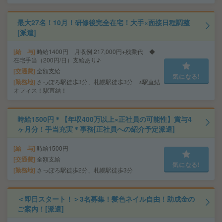
最大27名！10月！研修後完全在宅！大手×面接日程調整
[派遣]
給 与
時給1400円 月収例 217,000円+残業代 ◆
在宅手当（200円/日）支給あり♪
交通費
全額支給
気になる!
勤務地
さっぽろ駅徒歩3分、札幌駅徒歩3分 ※駅直結
オフィス！駅直結！
時給1500円＊【年収400万以上×正社員の可能性】賞与4
ヶ月分！手当充実＊事務[正社員への紹介予定派遣]
給 与
時給1500円
交通費
全額支給
気になる!
勤務地
さっぽろ駅徒歩2分、札幌駅徒歩3分
＜即日スタート！＞3名募集！髪色ネイル自由！助成金の
ご案内！[派遣]