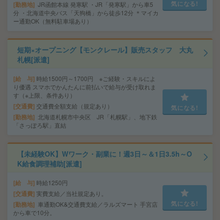
気になる!
勤務地
JR函館本線 発寒駅 ・JR「発寒駅」から車5
分 ・北海道中央バス「天狗橋」から徒歩12分 ＊マイカ
ー通勤OK（無料駐車場あり）
短期×オープニング【モンクレール】販売スタッフ 大丸
札幌[派遣]
給 与
時給1500円～1700円 ※ご経験・スキルによ
り優遇 スマホでかんたんに前払いで給与が受け取れま
す（※上限、条件あり）
交通費
交通費全額支給（規定あり）
気になる!
勤務地
北海道札幌市中央区 JR「札幌駅」、地下鉄
「さっぽろ駅」直結
【未経験OK】Wワーク・副業に！週3日～＆1日3.5h～O
K給食調理補助[派遣]
給 与
時給1250円
交通費
実費支給／当社規定あり。
気になる!
勤務地
車通勤OK&交通費支給／ラルズマート 手宮店
から車で10分。