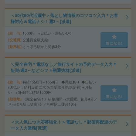
＜50代60代活躍中＞落とし物情報のコツコツ入力＊お客
様対応＆電話ナシ！週3～[派遣]
給 与
1500円 ※日払い・週払いOK
交通費
交通費全額支給
気になる!
勤務地
さっぽろ駅から徒歩3分
＼完全在宅＊電話なし／旅行サイトの予約データ入力＊
短期/週3～などシフト融通抜群[派遣]
給 与
時給1550円～1650円 ◆昇給あり ◆日払い
(速払い：給料日前に70％迄受取可能/規定有)＋月払
い ※研修時は時給1500円
気になる!
勤務地
《完全在宅！》研修期間→大通駅…徒歩4分／
さっぽろ駅…徒歩7分／札幌駅…徒歩10分
＜大人気につき応募強化！＞電話なし＊郵便再配達のデ
ータ入力業務[派遣]