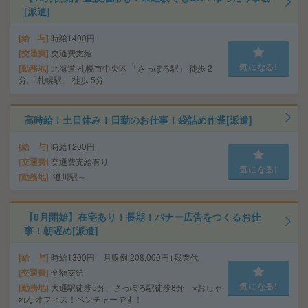
[派遣]
給 与
時給1400円
交通費
交通費支給
気になる!
勤務地
北海道 札幌市中央区 「さっぽろ駅」 徒歩 2
分,「札幌駅」 徒歩 5分
高時給！土日休み！日勤のお仕事！袋詰め作業[派遣]
給 与
時給1200円
交通費
交通費支給有り
気になる!
勤務地
澄川駅～
【8月開始】在宅あり！長期！バナー広告をつくるお仕
事！朝遅め[派遣]
給 与
時給1300円 月収例 208,000円+残業代
交通費
全額支給
気になる!
勤務地
大通駅徒歩5分、さっぽろ駅徒歩8分 ※おしゃ
れなオフィス！ベンチャーです！