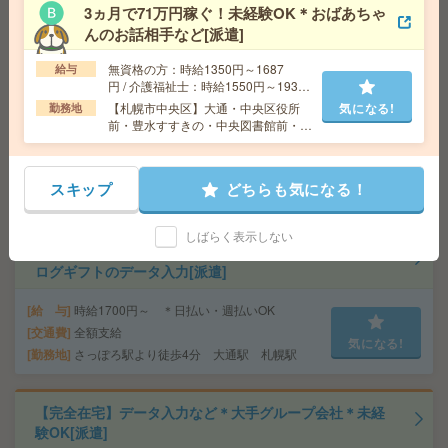
3ヵ月で71万円稼ぐ！未経験OK＊おばあちゃ
んのお話相手など[派遣]
【未経験OK！電話なし】4ケタの数字データ入力#1日3h
～OK#週2～[派遣]
無資格の方：時給1350円～1687
給与
円 / 介護福祉士：時給1550円～1937
給 与
時給1700円～時給1800円 ◆昇給あり ◆日
円 / 初任者以上：時給1450円～1812
【札幌市中央区】大通・中央区役所
気になる!
勤務地
払い(速払い：給料日前に70％まで受取可能/規定有)＋
円
前・豊水すすきの・中央図書館前・山
月払い
鼻９条など勤務地多数！
交通費
交通費全額支給
気になる!
勤務地
「さっぽろ駅」徒歩1分、「札幌駅」徒歩4
スキップ
どちらも気になる！
分、「大通駅」徒歩7分
しばらく表示しない
【50名募集＊未経験OK・50代60代歓迎】電話なし・カタ
ログギフトのデータ入力[派遣]
給 与
時給1700円～ ＊日払い・週払いOK
交通費
全額支給
気になる!
勤務地
さっぽろ駅より徒歩4分 大通駅 札幌駅
【完全在宅】データ入力など＊大手グループ会社＊未経
験OK[派遣]