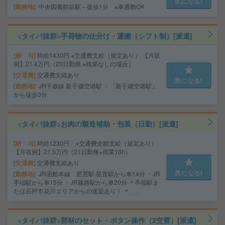
気になる!
勤務地
中央図書館前駅～徒歩1分 ※車通勤OK
<タイパ抜群>手荷物の仕分け・運搬（シフト制）[派遣]
給 与
時給1430円 ※交通費支給（規定あり） 【月収
例】21.4万円（20日勤務 ※残業なしの場合）
交通費
交通費支給あり
気になる!
勤務地
JR千歳線 新千歳空港駅 ・「新千歳空港駅」
から徒歩3分
<タイパ抜群>お肉の製造補助・包装（日勤）[派遣]
給 与
時給1230円 ※交通費全額支給（規定あり）
【月収例】21.5万円（21日勤務+残業10h）
交通費
交通費支給あり
気になる!
勤務地
JR函館本線 星置駅 星置駅から車14分 ・JR
手稲駅から車15分 ・JR篠路駅から車20分 ＊手稲駅ま
たは石狩市花川エリアからの送迎あり！ ＊、、
<タイパ抜群>部材のセット・ボタン操作（2交替）[派遣]