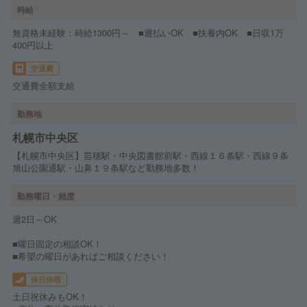
時給
無資格未経験：時給1300円～ ■週払いOK ■扶養内OK ■日収1万
400円以上
交通費
交通費全額支給
勤務地
札幌市中央区
【札幌市中央区】苗穂駅・中央図書館前駅・西線１６条駅・西線９条
旭山公園通駅・山鼻１９条駅など勤務地多数！
勤務曜日・頻度
週2日～OK
■曜日固定の相談OK！
■希望の曜日があればご相談ください！
休日休暇
土日祝休みもOK！