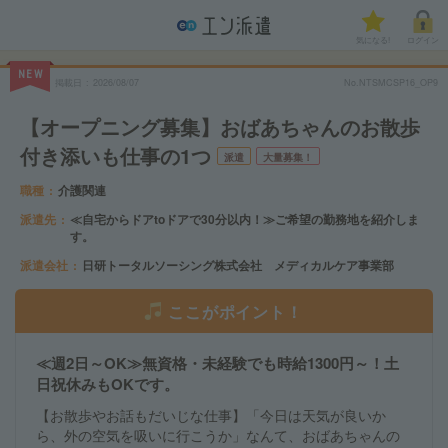
気になる!
ログイン
NEW
掲載日
2026/08/07
No.NTSMCSP16_OP9
【オープニング募集】おばあちゃんのお散歩
付き添いも仕事の1つ
派遣
大量募集！
職種
介護関連
派遣先
≪自宅からドアtoドアで30分以内！≫ご希望の勤務地を紹介しま
す。
派遣会社
日研トータルソーシング株式会社 メディカルケア事業部
ここがポイント！
≪週2日～OK≫無資格・未経験でも時給1300円～！土
日祝休みもOKです。
【お散歩やお話もだいじな仕事】「今日は天気が良いか
ら、外の空気を吸いに行こうか」なんて、おばあちゃんの