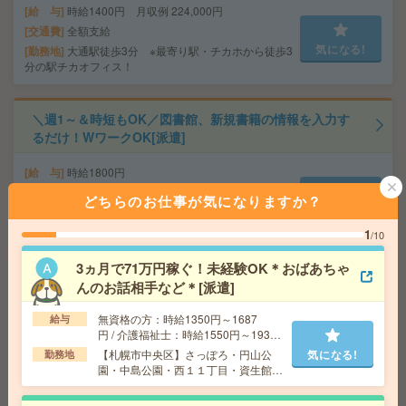
給 与
時給1400円 月収例 224,000円
交通費
全額支給
気になる!
勤務地
大通駅徒歩3分 ※最寄り駅・チカホから徒歩3
分の駅チカオフィス！
＼週1～＆時短もOK／図書館、新規書籍の情報を入力す
るだけ！WワークOK[派遣]
給 与
時給1800円
交通費
交通費込
どちらのお仕事が気になりますか？
気になる!
勤務地
札幌駅/さっぽろ駅/大通り駅より徒歩5分、西1
1丁目、すすきの駅より徒歩10分
1
/10
3ヵ月で71万円稼ぐ！未経験OK＊おばあちゃ
【50代～60代活躍】経験を活かす落着いた職場*補助金支
んのお話相手など＊[派遣]
援＊事務[派遣]
無資格の方：時給1350円～1687
給与
給 与
時給1300円＋交
円 / 介護福祉士：時給1550円～1937
円 / 初任者以上：時給1450円～1812
交通費
交通費支給有
【札幌市中央区】さっぽろ・円山公
気になる!
勤務地
円
園・中島公園・西１１丁目・資生館小
気になる!
勤務地
札幌市営南北線 さっぽろ駅 徒歩10分/札幌市
学校前など勤務地多数！
営東西線 西11丁目駅 徒歩11分