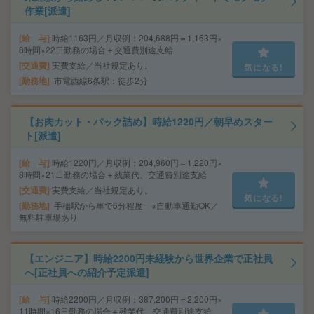
作業[派遣]
給 与
時給1163円／月収例：204,688円＝1,163円×
8時間×22日勤務の場合＋交通費別途支給
交通費
実費支給／当社規定あり。
気になる!
勤務地
市電西線6条駅：徒歩2分
【お肉カット・パック詰め】時給1220円／朝早めスター
ト[派遣]
給 与
時給1220円／月収例：204,960円＝1,220円×
8時間×21日勤務の場合＋残業代、交通費別途支給
交通費
実費支給／当社規定あり。
気になる!
勤務地
手稲駅から車で6分程度 ※自動車通勤OK／
無料駐車場あり
【エンジニア】時給2200円未経験から世界企業で正社員
へ[正社員への紹介予定派遣]
給 与
時給2200円／月収例：387,200円＝2,200円×
11時間×16日勤務の場合＋残業代、交通費別途支給