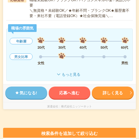
要
＼無資格＊未経験OK／★年齢不問・ブランクOK★履歴書不
要・来社不要（電話登録OK）★社会保険完備＼…
職場の雰囲気
年齢層
20代
30代
40代
50代
60代
男女比率
女性
男性
もっと見る
気になる!
応募へ進む
詳しく見る
派遣会社
株式会社ニッソーネット
検索条件を追加して絞り込む