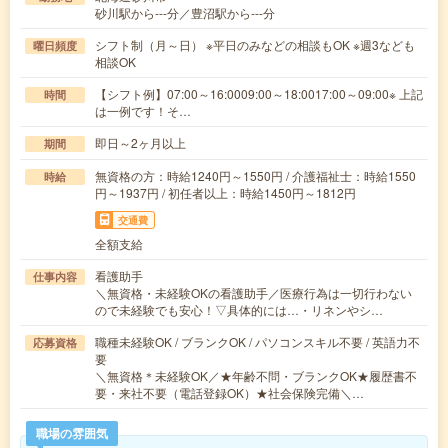
砂川駅から---分／豊沼駅から---分
シフト制（月～日） ※平日のみなどの相談もOK ※週3なども
曜日頻度
相談OK
【シフト例】07:00～16:0009:00～18:0017:00～09:00※ 上記
時間
は一例です！そ…
即日～2ヶ月以上
期間
無資格の方：時給1240円～1550円 / 介護福祉士：時給1550
時給
円～1937円 / 初任者以上：時給1450円～1812円
交通費
全額支給
看護助手
仕事内容
＼無資格・未経験OKの看護助手／医療行為は一切行わない
ので未経験でも安心！▽具体的には…・リネンやシ…
職種未経験OK / ブランクOK / パソコンスキル不要 / 英語力不
応募資格
要
＼無資格＊未経験OK／★年齢不問・ブランクOK★履歴書不
要・来社不要（電話登録OK）★社会保険完備＼…
職場の雰囲気