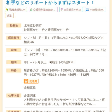
相手などのサポートからまずはスタート！
職種未経験OK
交通費別途支給あり
土日祝日が休み
WEB登録OK
派遣
北海道砂川市
勤務地
砂川駅から---分／豊沼駅から---分
シフト制（月～日） ※平日のみなどの相談もOK ※週3なども
曜日頻度
相談OK
【シフト例】07:00～16:0009:00～18:0017:00～09:00※ 上記
時間
は一例です！そ…
即日～2ヶ月以上 ■開始日の相談OK！
期間
無資格の方：時給1240円～1550円 / 介護福祉士：時給1550
時給
円～1937円 / 初任者以上：時給1450円～1812円
交通費
全額支給
介護関連
仕事内容
／利用者の方の日常生活をサポート！＼▽具体的には…・買
い物や散歩に付き添ったり・折り紙や体操などのレ…
職種未経験OK / ブランクOK / パソコンスキル不要 / 英語力不
応募資格