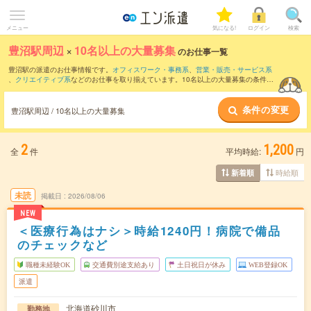
メニュー
気になる!
ログイン
検索
豊沼駅周辺
×
10名以上の大量募集
のお仕事一覧
豊沼駅の派遣のお仕事情報です。
オフィスワーク・事務系
、
営業・販売・サービス系
、
クリエイティブ系
などのお仕事を取り揃えています。10名以上の大量募集の条件の
他に、
交通費別途支給あり
、
職種未経験OK
、
友だちと一緒の応募OK
などのこだわり
条件も取り揃えています。
条件の変更
豊沼駅周辺 / 10名以上の大量募集
2
1,200
全
件
平均時給:
円
時給順
新着順
未読
掲載日
2026/08/06
NEW
＜医療行為はナシ＞時給1240円！病院で備品
のチェックなど
職種未経験OK
交通費別途支給あり
土日祝日が休み
WEB登録OK
派遣
北海道砂川市
勤務地