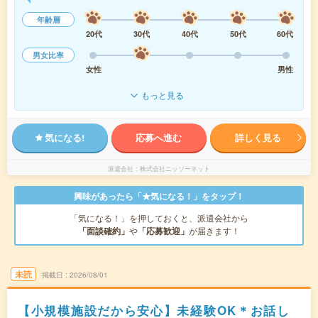
年齢層
20代
30代
40代
50代
60代
男女比率
女性
男性
もっと見る
気になる!
応募へ進む
詳しく見る
派遣会社
株式会社ニッソーネット
興味があったら「★気になる！」をタップ！
「気になる！」を押しておくと、派遣会社から
「面談確約」
や
「応募歓迎」
が届きます！
未読
掲載日
2026/08/01
【小規模施設だから安心】未経験OK＊お話し