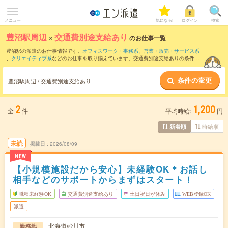
メニュー
気になる!
ログイン
検索
豊沼駅周辺
×
交通費別途支給あり
のお仕事一覧
豊沼駅の派遣のお仕事情報です。
オフィスワーク・事務系
、
営業・販売・サービス系
、
クリエイティブ系
などのお仕事を取り揃えています。交通費別途支給ありの条件の
他に、
職種未経験OK
、
友だちと一緒の応募OK
、
週4日勤務
などのこだわり条件も取り
揃えています。
条件の変更
豊沼駅周辺 / 交通費別途支給あり
2
1,200
全
件
平均時給:
円
時給順
新着順
未読
掲載日
2026/08/09
NEW
【小規模施設だから安心】未経験OK＊お話し
相手などのサポートからまずはスタート！
職種未経験OK
交通費別途支給あり
土日祝日が休み
WEB登録OK
派遣
北海道砂川市
勤務地