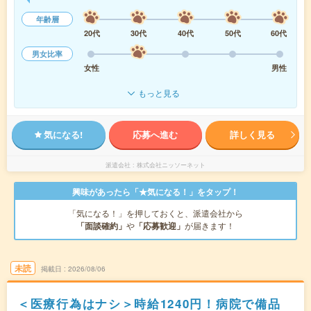
年齢層
20代
30代
40代
50代
60代
男女比率
女性
男性
もっと見る
気になる!
応募へ進む
詳しく見る
派遣会社
株式会社ニッソーネット
興味があったら「★気になる！」をタップ！
「気になる！」を押しておくと、派遣会社から
「面談確約」
や
「応募歓迎」
が届きます！
未読
掲載日
2026/08/06
＜医療行為はナシ＞時給1240円！病院で備品