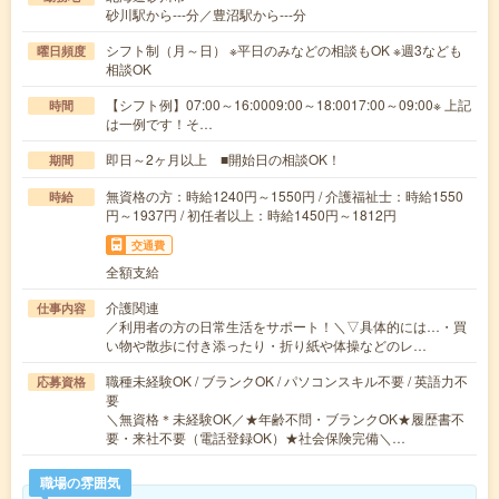
砂川駅から---分／豊沼駅から---分
シフト制（月～日） ※平日のみなどの相談もOK ※週3なども
曜日頻度
相談OK
【シフト例】07:00～16:0009:00～18:0017:00～09:00※ 上記
時間
は一例です！そ…
即日～2ヶ月以上 ■開始日の相談OK！
期間
無資格の方：時給1240円～1550円 / 介護福祉士：時給1550
時給
円～1937円 / 初任者以上：時給1450円～1812円
交通費
全額支給
介護関連
仕事内容
／利用者の方の日常生活をサポート！＼▽具体的には…・買
い物や散歩に付き添ったり・折り紙や体操などのレ…
職種未経験OK / ブランクOK / パソコンスキル不要 / 英語力不
応募資格
要
＼無資格＊未経験OK／★年齢不問・ブランクOK★履歴書不
要・来社不要（電話登録OK）★社会保険完備＼…
職場の雰囲気