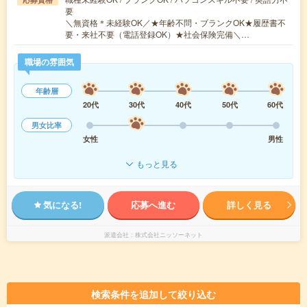
要
＼無資格＊未経験OK／★年齢不問・ブランクOK★履歴書不
要・来社不要（電話登録OK）★社会保険完備＼…
職場の雰囲気
年齢層
20代
30代
40代
50代
60代
男女比率
女性
男性
もっと見る
気になる!
応募へ進む
詳しく見る
派遣会社
株式会社ニッソーネット
検索条件を追加して絞り込む