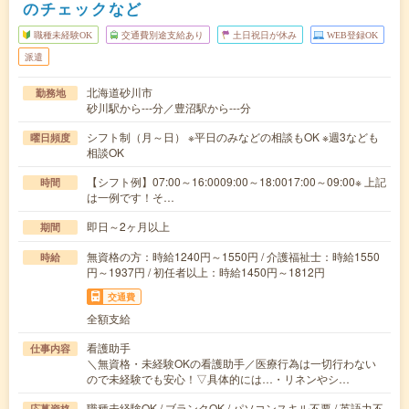
のチェックなど
職種未経験OK
交通費別途支給あり
土日祝日が休み
WEB登録OK
派遣
北海道砂川市
勤務地
砂川駅から---分／豊沼駅から---分
シフト制（月～日） ※平日のみなどの相談もOK ※週3なども
曜日頻度
相談OK
【シフト例】07:00～16:0009:00～18:0017:00～09:00※ 上記
時間
は一例です！そ…
即日～2ヶ月以上
期間
無資格の方：時給1240円～1550円 / 介護福祉士：時給1550
時給
円～1937円 / 初任者以上：時給1450円～1812円
交通費
全額支給
看護助手
仕事内容
＼無資格・未経験OKの看護助手／医療行為は一切行わない
ので未経験でも安心！▽具体的には…・リネンやシ…
職種未経験OK / ブランクOK / パソコンスキル不要 / 英語力不
応募資格