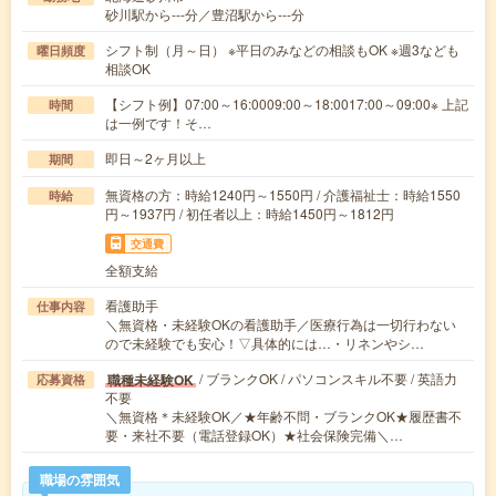
砂川駅から---分／豊沼駅から---分
シフト制（月～日） ※平日のみなどの相談もOK ※週3なども
曜日頻度
相談OK
【シフト例】07:00～16:0009:00～18:0017:00～09:00※ 上記
時間
は一例です！そ…
即日～2ヶ月以上
期間
無資格の方：時給1240円～1550円 / 介護福祉士：時給1550
時給
円～1937円 / 初任者以上：時給1450円～1812円
交通費
全額支給
看護助手
仕事内容
＼無資格・未経験OKの看護助手／医療行為は一切行わない
ので未経験でも安心！▽具体的には…・リネンやシ…
/ ブランクOK / パソコンスキル不要 / 英語力
職種未経験OK
応募資格
不要
＼無資格＊未経験OK／★年齢不問・ブランクOK★履歴書不
要・来社不要（電話登録OK）★社会保険完備＼…
職場の雰囲気