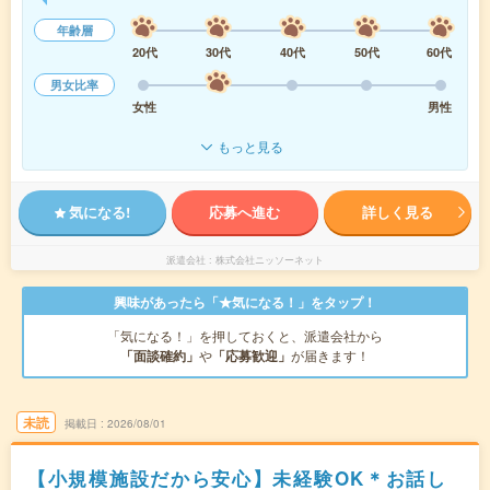
年齢層
20代
30代
40代
50代
60代
男女比率
女性
男性
もっと見る
気になる!
応募へ進む
詳しく見る
派遣会社
株式会社ニッソーネット
興味があったら「★気になる！」をタップ！
「気になる！」を押しておくと、派遣会社から
「面談確約」
や
「応募歓迎」
が届きます！
未読
掲載日
2026/08/01
【小規模施設だから安心】未経験OK＊お話し