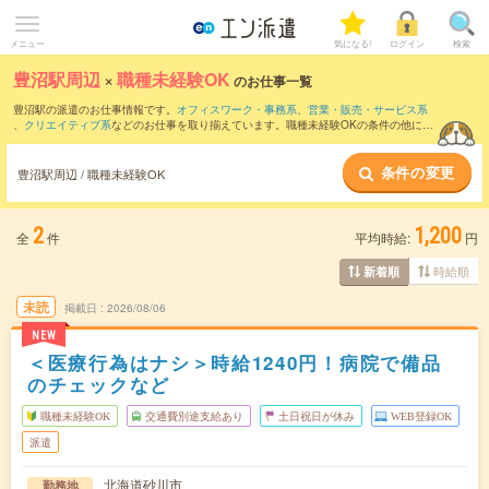
メニュー
気になる!
ログイン
検索
豊沼駅周辺
×
職種未経験OK
のお仕事一覧
豊沼駅の派遣のお仕事情報です。
オフィスワーク・事務系
、
営業・販売・サービス系
、
クリエイティブ系
などのお仕事を取り揃えています。職種未経験OKの条件の他に、
交通費別途支給あり
、
友だちと一緒の応募OK
、
週4日勤務
などのこだわり条件も取り
揃えています。
条件の変更
豊沼駅周辺 / 職種未経験OK
2
1,200
全
件
平均時給:
円
時給順
新着順
未読
掲載日
2026/08/06
NEW
＜医療行為はナシ＞時給1240円！病院で備品
のチェックなど
職種未経験OK
交通費別途支給あり
土日祝日が休み
WEB登録OK
派遣
北海道砂川市
勤務地