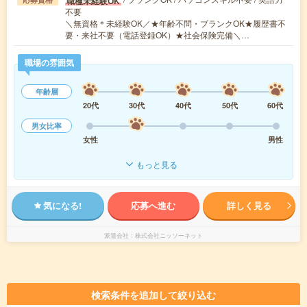
職種未経験OK
不要
＼無資格＊未経験OK／★年齢不問・ブランクOK★履歴書不
要・来社不要（電話登録OK）★社会保険完備＼…
職場の雰囲気
年齢層
20代
30代
40代
50代
60代
男女比率
女性
男性
もっと見る
気になる!
応募へ進む
詳しく見る
派遣会社
株式会社ニッソーネット
検索条件を追加して絞り込む