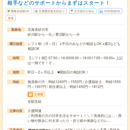
相手などのサポートからまずはスタート！
職種未経験OK
交通費別途支給あり
土日祝日が休み
WEB登録OK
派遣
北海道砂川市
勤務地
砂川駅から---分／豊沼駅から---分
シフト制（月～日） ※平日のみなどの相談もOK ※週3なども
曜日頻度
相談OK
【シフト例】07:00～16:0009:00～18:0017:00～09:00※ 上記
時間
は一例です！そ…
即日～2ヶ月以上 ■開始日の相談OK！
期間
無資格の方：時給1240円～1550円 / 介護福祉士：時給1550
時給
円～1937円 / 初任者以上：時給1450円～1812円
交通費
全額支給
介護関連
仕事内容
／利用者の方の日常生活をサポート！＼▽具体的には…・買
い物や散歩に付き添ったり・折り紙や体操などのレ…
/ ブランクOK / パソコンスキル不要 / 英語力
応募資格