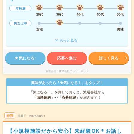
年齢層
20代
30代
40代
50代
60代
男女比率
女性
男性
もっと見る
気になる!
応募へ進む
詳しく見る
派遣会社
株式会社ニッソーネット
興味があったら「★気になる！」をタップ！
「気になる！」を押しておくと、派遣会社から
「面談確約」
や
「応募歓迎」
が届きます！
未読
掲載日
2026/08/01
【小規模施設だから安心】未経験OK＊お話し