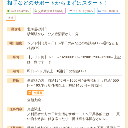
相手などのサポートからまずはスタート！
職種未経験OK
交通費別途支給あり
土日祝日が休み
WEB登録OK
派遣
北海道砂川市
勤務地
砂川駅から---分／豊沼駅から---分
シフト制（月～日） ※平日のみなどの相談もOK ※週3なども
曜日頻度
相談OK
【シフト例】07:00～16:0009:00～18:0017:00～09:00※ 上記
時間
は一例です！そ…
即日～2ヶ月以上 ■開始日の相談OK！
期間
無資格の方：時給1240円～1550円 / 介護福祉士：時給1550
時給
円～1937円 / 初任者以上：時給1450円～1812円
交通費
全額支給
介護関連
仕事内容
／利用者の方の日常生活をサポート！＼▽具体的には…・買
い物や散歩に付き添ったり・折り紙や体操などのレ…
職種未経験OK / ブランクOK / パソコンスキル不要 / 英語力不
応募資格