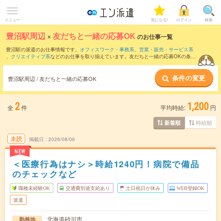
メニュー
気になる!
ログイン
検索
豊沼駅周辺
×
友だちと一緒の応募OK
のお仕事一覧
豊沼駅の派遣のお仕事情報です。
オフィスワーク・事務系
、
営業・販売・サービス系
、
クリエイティブ系
などのお仕事を取り揃えています。友だちと一緒の応募OKの条件
の他に、
交通費別途支給あり
、
職種未経験OK
、
週4日勤務
などのこだわり条件も取り
揃えています。
条件の変更
豊沼駅周辺 / 友だちと一緒の応募OK
2
1,200
全
件
平均時給:
円
時給順
新着順
未読
掲載日
2026/08/06
NEW
＜医療行為はナシ＞時給1240円！病院で備品
のチェックなど
職種未経験OK
交通費別途支給あり
土日祝日が休み
WEB登録OK
派遣
北海道砂川市
勤務地