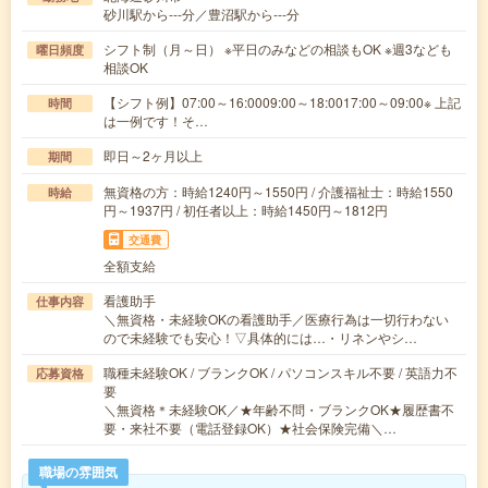
砂川駅から---分／豊沼駅から---分
シフト制（月～日） ※平日のみなどの相談もOK ※週3なども
曜日頻度
相談OK
【シフト例】07:00～16:0009:00～18:0017:00～09:00※ 上記
時間
は一例です！そ…
即日～2ヶ月以上
期間
無資格の方：時給1240円～1550円 / 介護福祉士：時給1550
時給
円～1937円 / 初任者以上：時給1450円～1812円
交通費
全額支給
看護助手
仕事内容
＼無資格・未経験OKの看護助手／医療行為は一切行わない
ので未経験でも安心！▽具体的には…・リネンやシ…
職種未経験OK / ブランクOK / パソコンスキル不要 / 英語力不
応募資格
要
＼無資格＊未経験OK／★年齢不問・ブランクOK★履歴書不
要・来社不要（電話登録OK）★社会保険完備＼…
職場の雰囲気