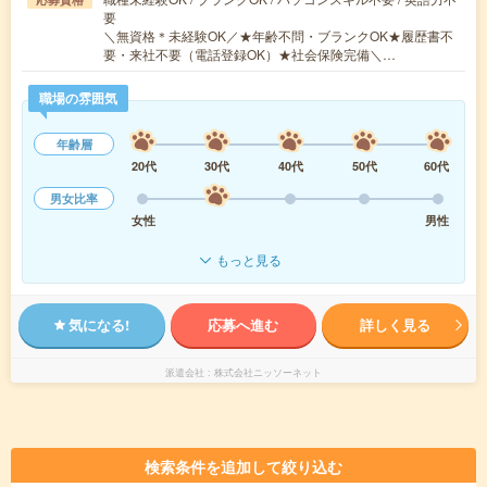
要
＼無資格＊未経験OK／★年齢不問・ブランクOK★履歴書不
要・来社不要（電話登録OK）★社会保険完備＼…
職場の雰囲気
年齢層
20代
30代
40代
50代
60代
男女比率
女性
男性
もっと見る
気になる!
応募へ進む
詳しく見る
派遣会社
株式会社ニッソーネット
検索条件を追加して絞り込む