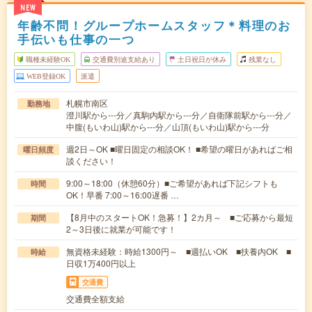
NEW
年齢不問！グループホームスタッフ＊料理のお
手伝いも仕事の一つ
職種未経験OK
交通費別途支給あり
土日祝日が休み
残業なし
WEB登録OK
派遣
札幌市南区
勤務地
澄川駅から---分／真駒内駅から---分／自衛隊前駅から---分／
中腹(もいわ山)駅から---分／山頂(もいわ山)駅から---分
週2日～OK ■曜日固定の相談OK！ ■希望の曜日があればご相
曜日頻度
談ください！
9:00～18:00（休憩60分）■ご希望があれば下記シフトも
時間
OK！早番 7:00～16:00遅番 …
【8月中のスタートOK！急募！】2カ月～ ■ご応募から最短
期間
2～3日後に就業が可能です！
無資格未経験：時給1300円～ ■週払いOK ■扶養内OK ■
時給
日収1万400円以上
交通費
交通費全額支給