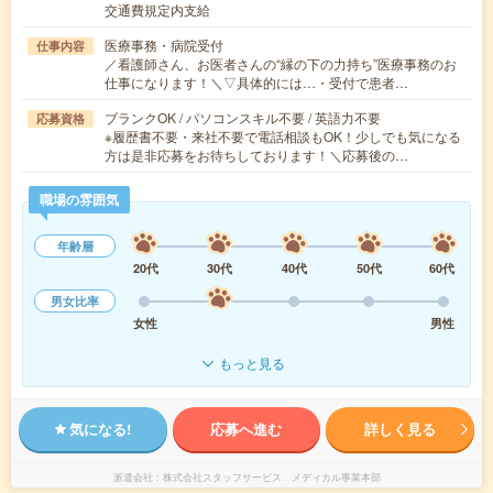
交通費規定内支給
医療事務・病院受付
仕事内容
／看護師さん、お医者さんの“縁の下の力持ち”医療事務のお
仕事になります！＼▽具体的には…・受付で患者…
ブランクOK / パソコンスキル不要 / 英語力不要
応募資格
※履歴書不要・来社不要で電話相談もOK！少しでも気になる
方は是非応募をお待ちしております！＼応募後の…
職場の雰囲気
年齢層
20代
30代
40代
50代
60代
男女比率
女性
男性
もっと見る
気になる!
応募へ進む
詳しく見る
派遣会社
株式会社スタッフサービス メディカル事業本部