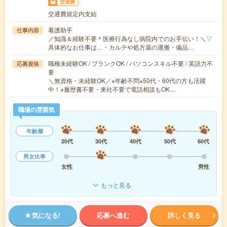
交通費
交通費規定内支給
看護助手
仕事内容
／知識＆経験不要＊医療行為なし病院内でのお手伝い！＼▽
具体的なお仕事は…・カルテや処方薬の運搬・備品…
職種未経験OK / ブランクOK / パソコンスキル不要 / 英語力不
応募資格
要
＼無資格・未経験OK／※年齢不問※50代・60代の方も活躍
中！※履歴書不要・来社不要で電話相談もOK…
職場の雰囲気
年齢層
20代
30代
40代
50代
60代
男女比率
女性
男性
もっと見る
気になる!
応募へ進む
詳しく見る