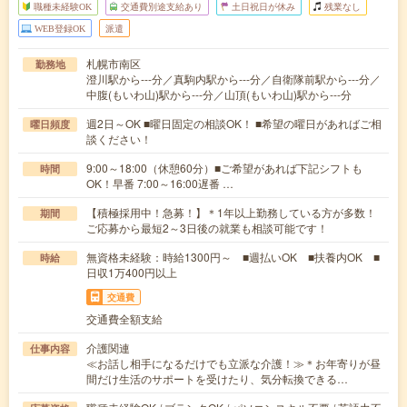
職種未経験OK
交通費別途支給あり
土日祝日が休み
残業なし
WEB登録OK
派遣
札幌市南区
勤務地
澄川駅から---分／真駒内駅から---分／自衛隊前駅から---分／
中腹(もいわ山)駅から---分／山頂(もいわ山)駅から---分
週2日～OK ■曜日固定の相談OK！ ■希望の曜日があればご相
曜日頻度
談ください！
9:00～18:00（休憩60分）■ご希望があれば下記シフトも
時間
OK！早番 7:00～16:00遅番 …
【積極採用中！急募！】＊1年以上勤務している方が多数！
期間
ご応募から最短2～3日後の就業も相談可能です！
無資格未経験：時給1300円～ ■週払いOK ■扶養内OK ■
時給
日収1万400円以上
交通費
交通費全額支給
介護関連
仕事内容
≪お話し相手になるだけでも立派な介護！≫＊お年寄りが昼
間だけ生活のサポートを受けたり、気分転換できる…