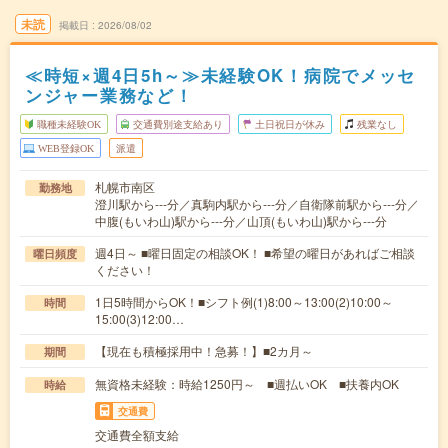
未読
掲載日
2026/08/02
≪時短×週4日5h～≫未経験OK！病院でメッセ
ンジャー業務など！
職種未経験OK
交通費別途支給あり
土日祝日が休み
残業なし
WEB登録OK
派遣
札幌市南区
勤務地
澄川駅から---分／真駒内駅から---分／自衛隊前駅から---分／
中腹(もいわ山)駅から---分／山頂(もいわ山)駅から---分
週4日～ ■曜日固定の相談OK！ ■希望の曜日があればご相談
曜日頻度
ください！
1日5時間からOK！■シフト例(1)8:00～13:00(2)10:00～
時間
15:00(3)12:00…
【現在も積極採用中！急募！】■2カ月～
期間
無資格未経験：時給1250円～ ■週払いOK ■扶養内OK
時給
交通費
交通費全額支給