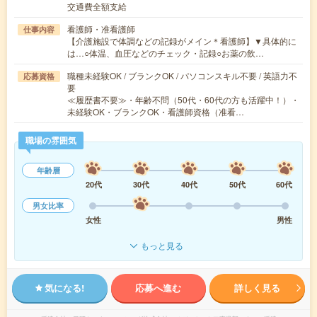
交通費全額支給
看護師・准看護師
仕事内容
【介護施設で体調などの記録がメイン＊看護師】▼具体的に
は…○体温、血圧などのチェック・記録○お薬の飲…
職種未経験OK / ブランクOK / パソコンスキル不要 / 英語力不
応募資格
要
≪履歴書不要≫・年齢不問（50代・60代の方も活躍中！）・
未経験OK・ブランクOK・看護師資格（准看…
職場の雰囲気
年齢層
20代
30代
40代
50代
60代
男女比率
女性
男性
もっと見る
気になる!
応募へ進む
詳しく見る