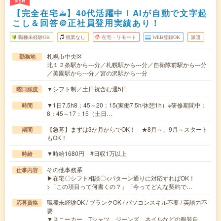
NEW
【完全在宅☕︎】40代活躍中！AIが自動で文字起
こし＆回答＠正社員登用実績あり！
職種未経験OK
残業なし
在宅・リモート
WEB登録OK
派遣
札幌市中央区
勤務地
北１２条駅から---分／札幌駅から---分／自衛隊前駅から---分
／美園駅から---分／宮の沢駅から---分
▼シフト制／土日祝含む週5日
曜日頻度
▼1日7.5h8：45～20：15(実働7.5h/休憩1h）※研修期間中：
時間
8：45～17：15（土日…
【急募】まずは3か月からでOK！ ★8月～、9月～スタート
期間
もOK！
▼時給1680円 #日収1万以上
時給
その他事務系
仕事内容
▶在宅〇シフト相談〇<パターン通りに対応すればOK！
>「この項目って何書くの？」「今ってどんな契約で…
職種未経験OK / ブランクOK / パソコンスキル不要 / 英語力不
応募資格
要
▼スニーカー、Tシャツ、ジーンズ、ネイルなどの服装自