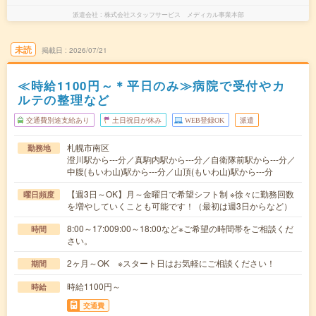
派遣会社
株式会社スタッフサービス メディカル事業本部
未読
掲載日
2026/07/21
≪時給1100円～＊平日のみ≫病院で受付やカ
ルテの整理など
交通費別途支給あり
土日祝日が休み
WEB登録OK
派遣
札幌市南区
勤務地
澄川駅から---分／真駒内駅から---分／自衛隊前駅から---分／
中腹(もいわ山)駅から---分／山頂(もいわ山)駅から---分
【週3日～OK】月～金曜日で希望シフト制 ※徐々に勤務回数
曜日頻度
を増やしていくことも可能です！（最初は週3日からなど）
8:00～17:009:00～18:00など※ご希望の時間帯をご相談くだ
時間
さい。
2ヶ月～OK ※スタート日はお気軽にご相談ください！
期間
時給1100円～
時給
交通費