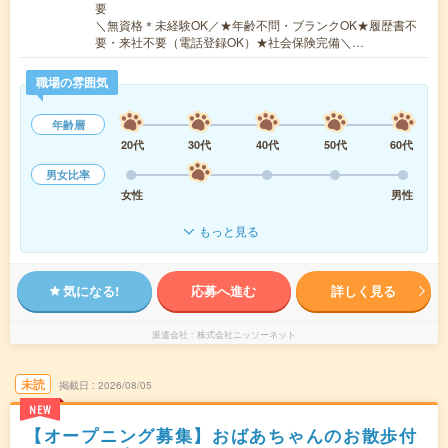
要
＼無資格＊未経験OK／★年齢不問・ブランクOK★履歴書不
要・来社不要（電話登録OK）★社会保険完備＼…
職場の雰囲気
年齢層
20代
30代
40代
50代
60代
男女比率
女性
男性
もっと見る
気になる!
応募へ進む
詳しく見る
派遣会社
株式会社ニッソーネット
未読
掲載日
2026/08/05
NEW
【オープニング募集】おばあちゃんのお散歩付