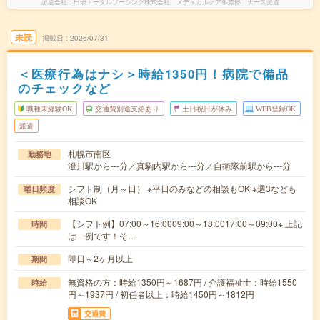
派遣会社
日研トータルソーシング株式会社 メディカルケア事業部 ナース派遣
未読
掲載日
2026/07/31
＜医療行為はナシ＞時給1350円！病院で備品
のチェックなど
職種未経験OK
交通費別途支給あり
土日祝日が休み
WEB登録OK
派遣
札幌市南区
勤務地
澄川駅から---分／真駒内駅から---分／自衛隊前駅から---分
シフト制（月～日） ※平日のみなどの相談もOK ※週3なども
曜日頻度
相談OK
【シフト例】07:00～16:0009:00～18:0017:00～09:00※ 上記
時間
は一例です！そ…
即日～2ヶ月以上
期間
無資格の方：時給1350円～1687円 / 介護福祉士：時給1550
時給
円～1937円 / 初任者以上：時給1450円～1812円
交通費