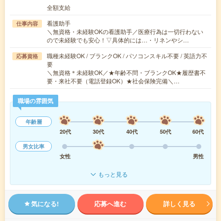
全額支給
看護助手
仕事内容
＼無資格・未経験OKの看護助手／医療行為は一切行わない
ので未経験でも安心！▽具体的には…・リネンやシ…
職種未経験OK / ブランクOK / パソコンスキル不要 / 英語力不
応募資格
要
＼無資格＊未経験OK／★年齢不問・ブランクOK★履歴書不
要・来社不要（電話登録OK）★社会保険完備＼…
職場の雰囲気
年齢層
20代
30代
40代
50代
60代
男女比率
女性
男性
もっと見る
気になる!
応募へ進む
詳しく見る