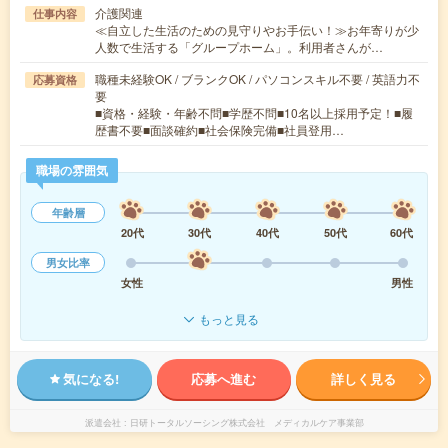
介護関連
仕事内容
≪自立した生活のための見守りやお手伝い！≫お年寄りが少
人数で生活する「グループホーム」。利用者さんが…
職種未経験OK / ブランクOK / パソコンスキル不要 / 英語力不
応募資格
要
■資格・経験・年齢不問■学歴不問■10名以上採用予定！■履
歴書不要■面談確約■社会保険完備■社員登用…
職場の雰囲気
年齢層
20代
30代
40代
50代
60代
男女比率
女性
男性
もっと見る
気になる!
応募へ進む
詳しく見る
派遣会社
日研トータルソーシング株式会社 メディカルケア事業部