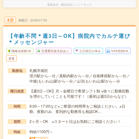
派遣会社
株式会社ニッソーネット
未読
掲載日
2026/07/30
【年齢不問＊週3日～OK】病院内でカルテ運び
＊メッセンジャー
職種未経験OK
交通費別途支給あり
土日祝日が休み
WEB登録OK
派遣
札幌市南区
勤務地
澄川駅から---分／真駒内駅から---分／自衛隊前駅から---分／
中腹(もいわ山)駅から---分／山頂(もいわ山)駅から---分
【週3日～OK】月～金曜日で希望シフト制 ※徐々に勤務回数
曜日頻度
を増やしていくことも可能です！（最初は週3日からなど）
9:00～17:00など※ご希望の時間帯をご相談ください。※日
時間
勤、夜勤のみ、変則的な勤務等も相談OK…
2ヶ月～OK ※スタート日はお気軽にご相談ください！
期間
時給1100円～
時給