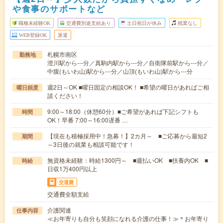
や食事のサポートなど
職種未経験OK
交通費別途支給あり
土日祝日が休み
残業なし
WEB登録OK
派遣
札幌市南区
勤務地
澄川駅から---分／真駒内駅から---分／自衛隊前駅から---分／
中腹(もいわ山)駅から---分／山頂(もいわ山)駅から---分
週2日～OK ■曜日固定の相談OK！ ■希望の曜日があればご相
曜日頻度
談ください！
9:00～18:00（休憩60分）■ご希望があれば下記シフトも
時間
OK！早番 7:00～16:00遅番 …
【現在も積極採用中！急募！】2カ月～ ■ご応募から最短2
期間
～3日後の就業も相談可能です！
無資格未経験：時給1300円～ ■週払いOK ■扶養内OK ■
時給
日収1万400円以上
交通費
交通費全額支給
介護関連
仕事内容
≪お年寄りも自分も笑顔になれる介護の仕事！≫＊お年寄り