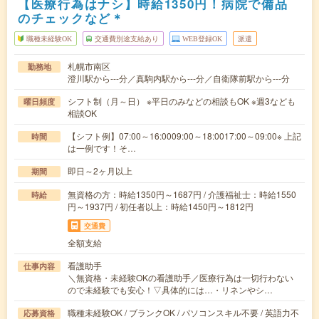
【医療行為はナシ】時給1350円！病院で備品
のチェックなど＊
職種未経験OK
交通費別途支給あり
WEB登録OK
派遣
札幌市南区
勤務地
澄川駅から---分／真駒内駅から---分／自衛隊前駅から---分
シフト制（月～日） ※平日のみなどの相談もOK ※週3なども
曜日頻度
相談OK
【シフト例】07:00～16:0009:00～18:0017:00～09:00※ 上記
時間
は一例です！そ…
即日～2ヶ月以上
期間
無資格の方：時給1350円～1687円 / 介護福祉士：時給1550
時給
円～1937円 / 初任者以上：時給1450円～1812円
交通費
全額支給
看護助手
仕事内容
＼無資格・未経験OKの看護助手／医療行為は一切行わない
ので未経験でも安心！▽具体的には…・リネンやシ…
職種未経験OK / ブランクOK / パソコンスキル不要 / 英語力不
応募資格