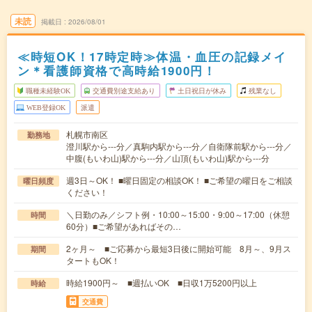
未読
掲載日
2026/08/01
≪時短OK！17時定時≫体温・血圧の記録メイ
ン＊看護師資格で高時給1900円！
職種未経験OK
交通費別途支給あり
土日祝日が休み
残業なし
WEB登録OK
派遣
札幌市南区
勤務地
澄川駅から---分／真駒内駅から---分／自衛隊前駅から---分／
中腹(もいわ山)駅から---分／山頂(もいわ山)駅から---分
週3日～OK！ ■曜日固定の相談OK！ ■ご希望の曜日をご相談
曜日頻度
ください！
＼日勤のみ／シフト例・10:00～15:00・9:00～17:00（休憩
時間
60分）■ご希望があればその…
2ヶ月～ ■ご応募から最短3日後に開始可能 8月～、9月ス
期間
タートもOK！
時給1900円～ ■週払いOK ■日収1万5200円以上
時給
交通費