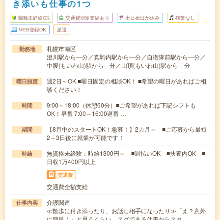
き添いも仕事の1つ
職種未経験OK
交通費別途支給あり
土日祝日が休み
残業なし
WEB登録OK
派遣
札幌市南区
勤務地
澄川駅から---分／真駒内駅から---分／自衛隊前駅から---分／
中腹(もいわ山)駅から---分／山頂(もいわ山)駅から---分
週2日～OK ■曜日固定の相談OK！ ■希望の曜日があればご相
曜日頻度
談ください！
9:00～18:00（休憩60分）■ご希望があれば下記シフトも
時間
OK！早番 7:00～16:00遅番 …
【8月中のスタートOK！急募！】2カ月～ ■ご応募から最短
期間
2～3日後に就業が可能です！
無資格未経験：時給1300円～ ■週払いOK ■扶養内OK ■
時給
日収1万400円以上
交通費
交通費全額支給
介護関連
仕事内容
≪散歩に付き添ったり、お話し相手になったり≫「え？意外
に簡単！」と思うくらい、スグできる仕事からスタ…