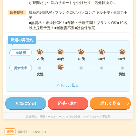
が昼間だけ生活のサポートを受けたり、気分転換で…
職種未経験OK / ブランクOK / パソコンスキル不要 / 英語力不
応募資格
要
■無資格・未経験OK！■年齢・学歴不問！ブランクOK!■10名
以上採用予定！■履歴書不要■社会保険完…
職場の雰囲気
年齢層
20代
30代
40代
50代
60代
男女比率
女性
男性
もっと見る
気になる!
応募へ進む
詳しく見る
派遣会社
日研トータルソーシング株式会社 メディカルケア事業部
未読
掲載日
2026/08/04