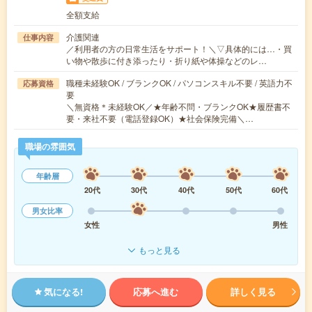
全額支給
介護関連
仕事内容
／利用者の方の日常生活をサポート！＼▽具体的には…・買
い物や散歩に付き添ったり・折り紙や体操などのレ…
職種未経験OK / ブランクOK / パソコンスキル不要 / 英語力不
応募資格
要
＼無資格＊未経験OK／★年齢不問・ブランクOK★履歴書不
要・来社不要（電話登録OK）★社会保険完備＼…
職場の雰囲気
年齢層
20代
30代
40代
50代
60代
男女比率
女性
男性
もっと見る
気になる!
応募へ進む
詳しく見る