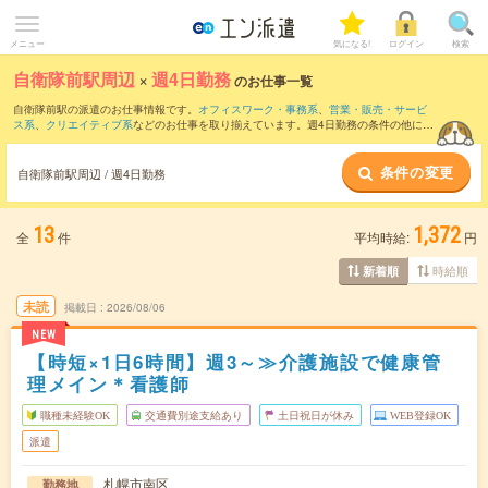
メニュー
気になる!
ログイン
検索
自衛隊前駅周辺
×
週4日勤務
のお仕事一覧
自衛隊前駅の派遣のお仕事情報です。
オフィスワーク・事務系
、
営業・販売・サービ
ス系
、
クリエイティブ系
などのお仕事を取り揃えています。週4日勤務の条件の他に、
交通費別途支給あり
、
職種未経験OK
、
友だちと一緒の応募OK
などのこだわり条件も
取り揃えています。
条件の変更
自衛隊前駅周辺 / 週4日勤務
13
1,372
全
件
平均時給:
円
時給順
新着順
未読
掲載日
2026/08/06
NEW
【時短×1日6時間】週3～≫介護施設で健康管
理メイン＊看護師
職種未経験OK
交通費別途支給あり
土日祝日が休み
WEB登録OK
派遣
札幌市南区
勤務地