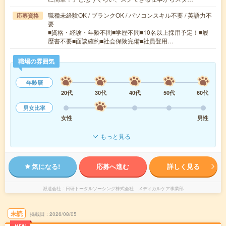
職種未経験OK / ブランクOK / パソコンスキル不要 / 英語力不
応募資格
要
■資格・経験・年齢不問■学歴不問■10名以上採用予定！■履
歴書不要■面談確約■社会保険完備■社員登用…
職場の雰囲気
年齢層
20代
30代
40代
50代
60代
男女比率
女性
男性
もっと見る
気になる!
応募へ進む
詳しく見る
派遣会社
日研トータルソーシング株式会社 メディカルケア事業部
未読
掲載日
2026/08/05