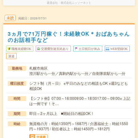
派遣会社
株式会社ニッソーネット
未読
掲載日
2026/07/31
3ヵ月で71万円稼ぐ！未経験OK＊おばあちゃん
のお話相手など
職種未経験OK
交通費別途支給あり
土日祝日が休み
WEB登録OK
派遣
札幌市南区
勤務地
澄川駅から---分／真駒内駅から---分／自衛隊前駅から---分
シフト制（月～日） ※平日のみなどの相談もOK ※週3なども
曜日頻度
相談OK
【シフト例】07:00～16:0009:00～18:0017:00～09:00※ 上記
時間
は一例です！そ…
即日～2ヶ月以上 ■開始日の相談OK！
期間
無資格の方：時給1350円～1687円 / 介護福祉士：時給1550
時給
円～1937円 / 初任者以上：時給1450円～1812円
交通費