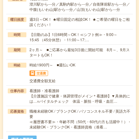
澄川駅から---分／真駒内駅から---分／自衛隊前駅から---分／
中腹(もいわ山)駅から---分／山頂(もいわ山)駅から---分
週3日～OK！ ★曜日固定の相談OK！ ★ご希望の曜日をご相
曜日頻度
談ください！
【日勤のみ】1日6時間～OK！≪シフト例≫・9:00～
時間
15:45 （45分休憩）・11:00～17:…
2ヶ月～ ■ご応募から最短3日後に開始可能 8月～、9月ス
期間
タートもOK！
時給1900円～ ■週払いOK
時給
交通費
交通費全額支給
看護師・准看護師
仕事内容
【介護施設で健康・体調管理がメイン＊看護師】▼具体的に
は…○バイタルチェック 体温・脈拍・呼吸・血圧…
職種未経験OK / ブランクOK / パソコンスキル不要 / 英語力不
応募資格
要
≪履歴書不要≫・年齢不問（50代・60代の方も活躍中！）・
未経験OK・ブランクOK・看護師資格（准看…