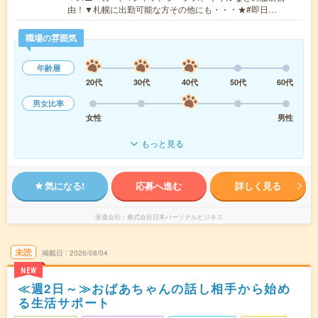
由！▼札幌に出勤可能な方その他にも・・・★#即日…
職場の雰囲気
年齢層
20代
30代
40代
50代
60代
男女比率
女性
男性
もっと見る
気になる!
応募へ進む
詳しく見る
派遣会社
株式会社日本パーソナルビジネス
未読
掲載日
2026/08/04
NEW
≪週2日～≫おばあちゃんの話し相手から始め
る生活サポート