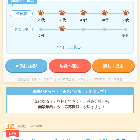
職場の雰囲気
年齢層
20代
30代
40代
50代
60代
男女比率
女性
男性
もっと見る
気になる!
応募へ進む
詳しく見る
派遣会社
日研トータルソーシング株式会社 メディカルケア事業部 ナース派遣
興味があったら「★気になる！」をタップ！
「気になる！」を押しておくと、派遣会社から
「面談確約」
や
「応募歓迎」
が届きます！
未読
掲載日
2026/08/05
NEW