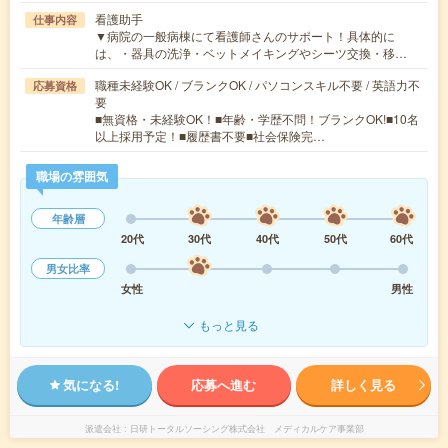
看護助手
仕事内容
▼病院の一般病棟にて看護師さんのサポート！具体的に
は、・器具の洗浄・ベットメイキングやシーツ交換・移…
職種未経験OK / ブランクOK / パソコンスキル不要 / 英語力不
応募資格
要
■無資格・未経験OK！■年齢・学歴不問！ブランクOK!■10名
以上採用予定！■履歴書不要■社会保険完…
職場の雰囲気
年齢層
20代
30代
40代
50代
60代
男女比率
女性
男性
もっと見る
気になる!
応募へ進む
詳しく見る
派遣会社
日研トータルソーシング株式会社 メディカルケア事業部