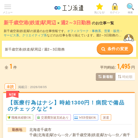
メニュー
気になる!
ログイン
検索
新千歳空港(鉄道)駅周辺
×
週2～3日勤務
のお仕事一覧
新千歳空港(鉄道)駅の派遣のお仕事情報です。
オフィスワーク・事務系
、
営業・販売・
サービス系
、
クリエイティブ系
などのお仕事を取り揃えています。週2～3日勤務の条
件の他に、
交通費別途支給あり
、
職種未経験OK
、
友だちと一緒の応募OK
などのこだ
わり条件も取り揃えています。
条件の変更
新千歳空港(鉄道)駅周辺 / 週2～3日勤務
1
1,495
全
件
平均時給:
円
時給順
新着順
未読
掲載日
2026/08/05
NEW
【医療行為はナシ】時給1300円！病院で備品
のチェックなど＊
職種未経験OK
交通費別途支給あり
WEB登録OK
派遣
北海道千歳市
勤務地
千歳(北海道)駅から---分／新千歳空港(鉄道)駅から---分／南千