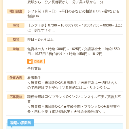
歳駅から---分／長都駅から---分／美々駅から---分
シフト制（月～日） ※平日のみなどの相談もOK ※週3なども
曜日頻度
相談OK
【シフト例】07:00～16:0009:00～18:0017:00～09:00※ 上記
時間
は一例です！そ…
即日～2ヶ月以上
期間
無資格の方：時給1300円～1625円 / 介護福祉士：時給1550
時給
円～1937円 / 初任者以上：時給1450円～1812円
交通費
全額支給
看護助手
仕事内容
＼無資格・未経験OKの看護助手／医療行為は一切行わない
ので未経験でも安心！▽具体的には…・リネンやシ…
職種未経験OK / ブランクOK / パソコンスキル不要 / 英語力不
応募資格
要
＼無資格＊未経験OK／★年齢不問・ブランクOK★履歴書不
要・来社不要（電話登録OK）★社会保険完備＼…
職場の雰囲気