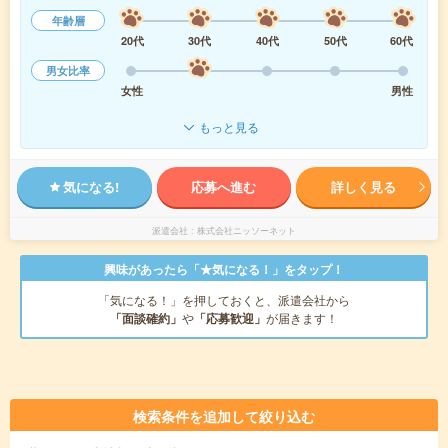
年齢層
20代
30代
40代
50代
60代
男女比率
女性
男性
もっと見る
気になる!
応募へ進む
詳しく見る
派遣会社
株式会社ニッソーネット
興味があったら「★気になる！」をタップ！
「気になる！」を押しておくと、派遣会社から
「面談確約」
や
「応募歓迎」
が届きます！
検索条件を追加して絞り込む