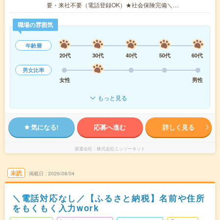
要・来社不要（電話登録OK）★社会保険完備＼…
職場の雰囲気
年齢層
20代
30代
40代
50代
60代
男女比率
女性
男性
もっと見る
気になる!
応募へ進む
詳しく見る
派遣会社
株式会社ニッソーネット
未読
掲載日
2026/08/04
＼電話対応なし／【ふるさと納税】名前や住所
をもくもく入力work