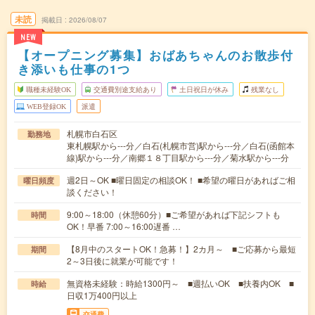
未読
掲載日
2026/08/07
NEW
【オープニング募集】おばあちゃんのお散歩付
き添いも仕事の1つ
職種未経験OK
交通費別途支給あり
土日祝日が休み
残業なし
WEB登録OK
派遣
札幌市白石区
勤務地
東札幌駅から---分／白石(札幌市営)駅から---分／白石(函館本
線)駅から---分／南郷１８丁目駅から---分／菊水駅から---分
週2日～OK ■曜日固定の相談OK！ ■希望の曜日があればご相
曜日頻度
談ください！
9:00～18:00（休憩60分）■ご希望があれば下記シフトも
時間
OK！早番 7:00～16:00遅番 …
【8月中のスタートOK！急募！】2カ月～ ■ご応募から最短
期間
2～3日後に就業が可能です！
無資格未経験：時給1300円～ ■週払いOK ■扶養内OK ■
時給
日収1万400円以上
交通費