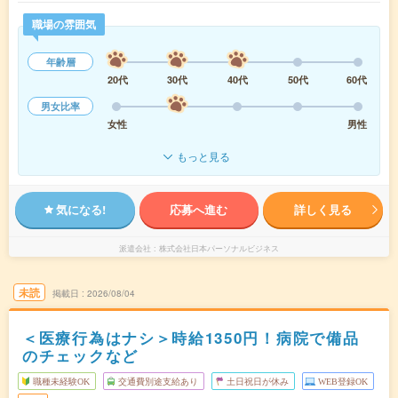
職場の雰囲気
年齢層
20代
30代
40代
50代
60代
男女比率
女性
男性
もっと見る
気になる!
応募へ進む
詳しく見る
派遣会社
株式会社日本パーソナルビジネス
未読
掲載日
2026/08/04
＜医療行為はナシ＞時給1350円！病院で備品
のチェックなど
職種未経験OK
交通費別途支給あり
土日祝日が休み
WEB登録OK