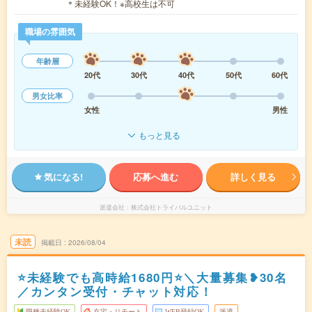
＊未経験OK！※高校生は不可
職場の雰囲気
年齢層
20代
30代
40代
50代
60代
男女比率
女性
男性
もっと見る
気になる!
応募へ進む
詳しく見る
派遣会社
株式会社トライバルユニット
未読
掲載日
2026/08/04
⭐未経験でも高時給1680円⭐＼大量募集❥30名
／カンタン受付・チャット対応！
職種未経験OK
在宅・リモート
WEB登録OK
派遣