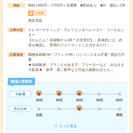
時給1400円～1700円＋交通費 ■昇給あり ■日・週払いOK
時給
交通費
規定支給
テレマーケティング・テレフォンオペレーター・コールセン
仕事内容
ター
【かんたん！未経験からOK＊注文受付】・具体的には…内
容を確認し、専用のフォーマットに入力するだけ！…
職種未経験OK / ブランクOK / パソコンスキル不要 / 英語力不
応募資格
要
★未経験者・ブランクがある方・フリーターなど、みなさま
大歓迎★・新卒・第二新卒など社会人経験がほとん…
職場の雰囲気
年齢層
20代
30代
40代
50代
60代
男女比率
女性
男性
もっと見る