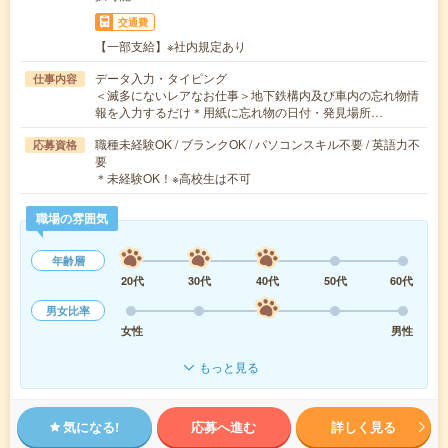
交通費
【一部支給】※社内規定あり
データ入力・タイピング
仕事内容
＜滅多にないレアなお仕事＞地下鉄構内及び車内の忘れ物情
報を入力するだけ＊用紙に忘れ物の日付・発見場所…
職種未経験OK / ブランクOK / パソコンスキル不要 / 英語力不
応募資格
要
＊未経験OK！※高校生は不可
職場の雰囲気
年齢層
20代
30代
40代
50代
60代
男女比率
女性
男性
もっと見る
気になる!
応募へ進む
詳しく見る