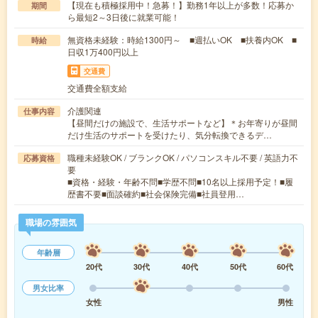
【現在も積極採用中！急募！】勤務1年以上が多数！応募か
期間
ら最短2～3日後に就業可能！
無資格未経験：時給1300円～ ■週払いOK ■扶養内OK ■
時給
日収1万400円以上
交通費
交通費全額支給
介護関連
仕事内容
【昼間だけの施設で、生活サポートなど】＊お年寄りが昼間
だけ生活のサポートを受けたり、気分転換できるデ…
職種未経験OK / ブランクOK / パソコンスキル不要 / 英語力不
応募資格
要
■資格・経験・年齢不問■学歴不問■10名以上採用予定！■履
歴書不要■面談確約■社会保険完備■社員登用…
職場の雰囲気
年齢層
20代
30代
40代
50代
60代
男女比率
女性
男性