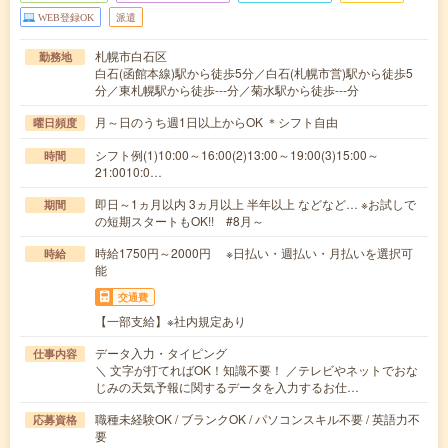
WEB登録OK
派遣
札幌市白石区
勤務地
白石(函館本線)駅から徒歩5分／白石(札幌市営)駅から徒歩5
分／東札幌駅から徒歩---分／菊水駅から徒歩---分
月～日のうち週1日以上からOK ＊シフト自由
曜日頻度
シフト例(1)10:00～16:00(2)13:00～19:00(3)15:00～
時間
21:0010:0…
即日～1ヵ月以内 3ヵ月以上 半年以上 などなど… ※お試しで
期間
の短期スタートもOK!! #8月～
時給1750円～2000円 ※日払い・週払い・月払いを選択可
時給
能
交通費
【一部支給】※社内規定あり
データ入力・タイピング
仕事内容
＼ 文字が打てればOK！知識不要！ ／テレビやネットでおな
じみの天気予報に関するデータを入力するお仕…
職種未経験OK / ブランクOK / パソコンスキル不要 / 英語力不
応募資格
要