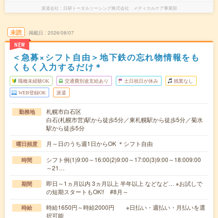
派遣会社
日研トータルソーシング株式会社 メディカルケア事業部
未読
掲載日
2026/08/07
NEW
＜急募×シフト自由＞地下鉄の忘れ物情報をも
くもく入力するだけ＊
職種未経験OK
交通費別途支給あり
土日祝日が休み
残業なし
WEB登録OK
派遣
札幌市白石区
勤務地
白石(札幌市営)駅から徒歩5分／東札幌駅から徒歩5分／菊水
駅から徒歩5分
月～日のうち週1日からOK ＊シフト自由
曜日頻度
シフト例(1)9:00～16:00(2)9:00～17:00(3)9:00～18:009:00
時間
～21…
即日～1ヵ月以内 3ヵ月以上 半年以上 などなど… ※お試しで
期間
の短期スタートもOK!! #8月～
時給1650円～時給2000円 ※日払い・週払い・月払いを選
時給
択可能