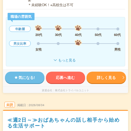
＊未経験OK！※高校生は不可
職場の雰囲気
年齢層
20代
30代
40代
50代
60代
男女比率
女性
男性
もっと見る
気になる!
応募へ進む
詳しく見る
派遣会社
株式会社トライバルユニット
未読
掲載日
2026/08/04
≪週2日～≫おばあちゃんの話し相手から始め
る生活サポート