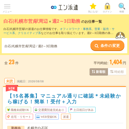
メニュー
気になる!
ログイン
検索
白石(札幌市営)駅周辺
×
週2～3日勤務
のお仕事一覧
白石(札幌市営)駅の派遣のお仕事情報です。
オフィスワーク・事務系
、
営業・販売・サ
ービス系
、
クリエイティブ系
などのお仕事を取り揃えています。週2～3日勤務の条件
の他に、
交通費別途支給あり
、
職種未経験OK
、
友だちと一緒の応募OK
などのこだわ
り条件も取り揃えています。
条件の変更
白石(札幌市営)駅周辺 / 週2～3日勤務
23
1,404
全
件
平均時給:
円
時給順
新着順
未読
掲載日
2026/08/08
NEW
【15名募集】マニュアル通りに確認＊未経験か
ら稼げる！簡単！受付＋入力
職種未経験OK
交通費別途支給あり
土日祝日が休み
在宅・リモート
WEB登録OK
派遣
札幌市白石区
勤務地