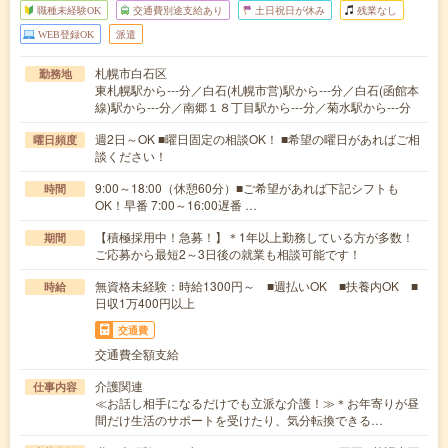
職種未経験OK
交通費別途支給あり
土日祝日が休み
残業なし
WEB登録OK
派遣
札幌市白石区
勤務地
東札幌駅から---分／白石(札幌市営)駅から---分／白石(函館本
線)駅から---分／南郷１８丁目駅から---分／菊水駅から---分
週2日～OK ■曜日固定の相談OK！ ■希望の曜日があればご相
曜日頻度
談ください！
9:00～18:00（休憩60分）■ご希望があれば下記シフトも
時間
OK！早番 7:00～16:00遅番 …
【積極採用中！急募！】＊1年以上勤務している方が多数！
期間
ご応募から最短2～3日後の就業も相談可能です！
無資格未経験：時給1300円～ ■週払いOK ■扶養内OK ■
時給
日収1万400円以上
交通費
交通費全額支給
介護関連
仕事内容
≪お話し相手になるだけでも立派な介護！≫＊お年寄りが昼
間だけ生活のサポートを受けたり、気分転換できる…