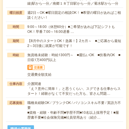
線)駅から---分／南郷１８丁目駅から---分／菊水駅から---分
週2日～OK ■曜日固定の相談OK！ ■希望の曜日があればご相
曜日頻度
談ください！
9:00～18:00（休憩60分）■ご希望があれば下記シフトも
時間
OK！早番 7:00～16:00遅番 …
【8月中のスタートOK！急募！】2カ月～ ■ご応募から最短
期間
2～3日後に就業が可能です！
無資格未経験：時給1300円～ ■週払いOK ■扶養内OK ■
時給
日収1万400円以上
交通費
交通費全額支給
介護関連
仕事内容
「え？意外に簡単！」と思うくらい、スグできる仕事からス
タート！経験がなくて不安だった方も、皆さん問題…
職種未経験OK / ブランクOK / パソコンスキル不要 / 英語力不
応募資格
要
■資格・経験・年齢不問■学歴不問■10名以上採用予定！■履
歴書不要■社会保険完備■社員登用あり（紹介…
職場の雰囲気