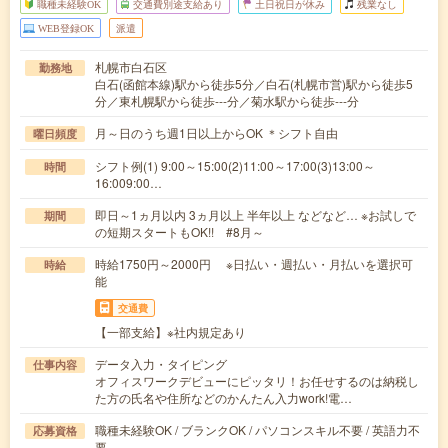
職種未経験OK
交通費別途支給あり
土日祝日が休み
残業なし
WEB登録OK
派遣
札幌市白石区
勤務地
白石(函館本線)駅から徒歩5分／白石(札幌市営)駅から徒歩5
分／東札幌駅から徒歩---分／菊水駅から徒歩---分
月～日のうち週1日以上からOK ＊シフト自由
曜日頻度
シフト例(1) 9:00～15:00(2)11:00～17:00(3)13:00～
時間
16:009:00…
即日～1ヵ月以内 3ヵ月以上 半年以上 などなど… ※お試しで
期間
の短期スタートもOK!! #8月～
時給1750円～2000円 ※日払い・週払い・月払いを選択可
時給
能
交通費
【一部支給】※社内規定あり
データ入力・タイピング
仕事内容
オフィスワークデビューにピッタリ！お任せするのは納税し
た方の氏名や住所などのかんたん入力work!電…
職種未経験OK / ブランクOK / パソコンスキル不要 / 英語力不
応募資格
要