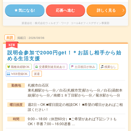
気になる!
応募へ進む
詳しく見る
派遣会社
株式会社ウィルオブ・ワーク コール&オフィスデザイン事業部
未読
掲載日
2026/08/06
NEW
説明会参加で2000円get！＊お話し相手から始
める生活支援
職種未経験OK
交通費別途支給あり
土日祝日が休み
残業なし
WEB登録OK
派遣
札幌市白石区
勤務地
東札幌駅から---分／白石(札幌市営)駅から---分／白石(函館本
線)駅から---分／南郷１８丁目駅から---分／菊水駅から---分
週2日～OK ■曜日固定の相談OK！ ■希望の曜日があればご相
曜日頻度
談ください！
9:00～18:00（休憩60分）■ご希望があれば下記シフトも
時間
OK！早番 7:00～16:00遅番 …