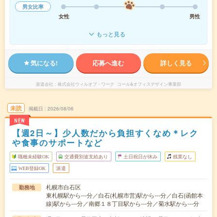
男女比率
女性
男性
もっと見る
気になる!
応募へ進む
詳しく見る
派遣会社
株式会社ウィルオブ・ワーク コール&オフィスデザイン事業部
未読
掲載日
2026/08/06
NEW
【週2日～】少人数だから負担すくなめ＊レク
や食事のサポートなど
職種未経験OK
交通費別途支給あり
土日祝日が休み
残業なし
WEB登録OK
派遣
札幌市白石区
勤務地
東札幌駅から---分／白石(札幌市営)駅から---分／白石(函館本
線)駅から---分／南郷１８丁目駅から---分／菊水駅から---分