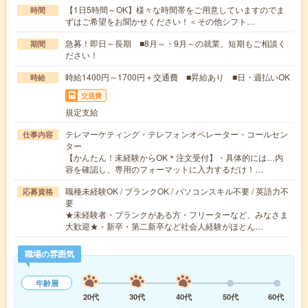
【1日5時間～OK】様々な時間帯をご用意していますのでま
時間
ずはご希望をお聞かせください！＜その他シフト…
急募！即日～長期 ■8月～・9月～の就業、短期もご相談く
期間
ださい！
時給1400円～1700円＋交通費 ■昇給あり ■日・週払いOK
時給
交通費
規定支給
テレマーケティング・テレフォンオペレーター・コールセン
仕事内容
ター
【かんたん！未経験からOK＊注文受付】・具体的には…内
容を確認し、専用のフォーマットに入力するだけ！…
職種未経験OK / ブランクOK / パソコンスキル不要 / 英語力不
応募資格
要
★未経験者・ブランクがある方・フリーターなど、みなさま
大歓迎★・新卒・第二新卒など社会人経験がほとん…
職場の雰囲気
年齢層
20代
30代
40代
50代
60代