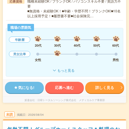
職種未経験OK / ブランクOK / パソコンスキル不要 / 英語力不
応募資格
要
■無資格・未経験OK！■年齢・学歴不問！ブランクOK!■10名
以上採用予定！■履歴書不要■社会保険完…
職場の雰囲気
年齢層
20代
30代
40代
50代
60代
男女比率
女性
男性
もっと見る
気になる!
応募へ進む
詳しく見る
派遣会社
日研トータルソーシング株式会社 メディカルケア事業部
未読
掲載日
2026/08/04