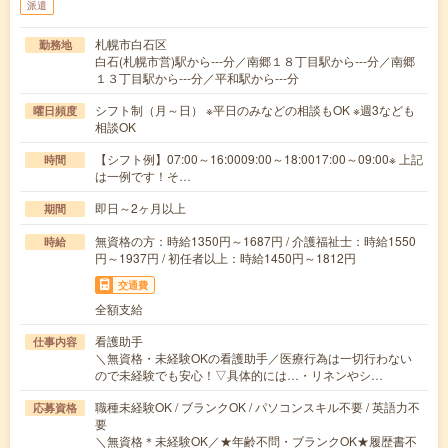
派遣
札幌市白石区
勤務地
白石(札幌市営)駅から---分／南郷１８丁目駅から---分／南郷
１３丁目駅から---分／平和駅から---分
シフト制（月～日） ※平日のみなどの相談もOK ※週3なども
曜日頻度
相談OK
【シフト例】07:00～16:0009:00～18:0017:00～09:00※ 上記
時間
は一例です！そ…
即日～2ヶ月以上
期間
無資格の方：時給1350円～1687円 / 介護福祉士：時給1550
時給
円～1937円 / 初任者以上：時給1450円～1812円
交通費
全額支給
看護助手
仕事内容
＼無資格・未経験OKの看護助手／医療行為は一切行わない
ので未経験でも安心！▽具体的には…・リネンやシ…
職種未経験OK / ブランクOK / パソコンスキル不要 / 英語力不
応募資格
要
＼無資格＊未経験OK／★年齢不問・ブランクOK★履歴書不