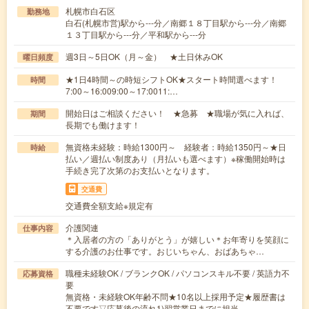
札幌市白石区
勤務地
白石(札幌市営)駅から---分／南郷１８丁目駅から---分／南郷
１３丁目駅から---分／平和駅から---分
週3日～5日OK（月～金） ★土日休みOK
曜日頻度
★1日4時間～の時短シフトOK★スタート時間選べます！
時間
7:00～16:009:00～17:0011:…
開始日はご相談ください！ ★急募 ★職場が気に入れば、
期間
長期でも働けます！
無資格未経験：時給1300円～ 経験者：時給1350円～★日
時給
払い／週払い制度あり（月払いも選べます）※稼働開始時は
手続き完了次第のお支払いとなります。
交通費
交通費全額支給※規定有
介護関連
仕事内容
＊入居者の方の「ありがとう」が嬉しい＊お年寄りを笑顔に
する介護のお仕事です。おじいちゃん、おばあちゃ…
職種未経験OK / ブランクOK / パソコンスキル不要 / 英語力不
応募資格
要
無資格・未経験OK年齢不問★10名以上採用予定★履歴書は
不要です▽応募後の流れ1)翌営業日までに担当…