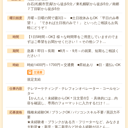
白石(札幌市営)駅から徒歩5分／東札幌駅から徒歩5分／南郷
７丁目駅から徒歩5分
月曜～日曜の間で週3日～ ■土日祝休みもOK 「平日のみ希
曜日頻度
望！」 「できれば土日祝のみで！」 といったご相談もお気
軽にどうぞ！
【1日5時間～OK】様々な時間帯をご用意していますのでま
時間
ずはご希望をお聞かせください！＜その他シフト…
急募！即日～長期 ■8月～・9月～の就業、短期もご相談く
期間
ださい！
時給1400円～1700円＋交通費 ■昇給あり ■日・週払いOK
時給
交通費
規定支給
テレマーケティング・テレフォンオペレーター・コールセン
仕事内容
ター
【かんたん！未経験からOK＊注文受付】・具体的には…内
容を確認し、専用のフォーマットに入力するだけ！…
職種未経験OK / ブランクOK / パソコンスキル不要 / 英語力不
応募資格
要
★未経験者・ブランクがある方・フリーターなど、みなさま
大歓迎★・新卒・第二新卒など社会人経験がほとん…