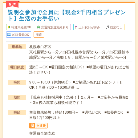
NEW
説明会参加で全員に【現金2千円相当プレゼン
ト】生活のお手伝い
職種未経験OK
交通費別途支給あり
土日祝日が休み
残業なし
WEB登録OK
派遣
札幌市白石区
勤務地
東札幌駅から---分／白石(札幌市営)駅から---分／白石(函館本
線)駅から---分／南郷１８丁目駅から---分／菊水駅から---分
週2日～OK ■曜日固定の相談OK！ ■希望の曜日があればご相
曜日頻度
談ください！
9:00～18:00（休憩60分）■ご希望があれば下記シフトも
時間
OK！早番 7:00～16:00遅番 …
【現在も積極採用中！急募！】2カ月～ ■ご応募から最短2
期間
～3日後の就業も相談可能です！
無資格未経験：時給1300円～ ■週払いOK ■扶養内OK ■
時給
日収1万400円以上
交通費
交通費全額支給