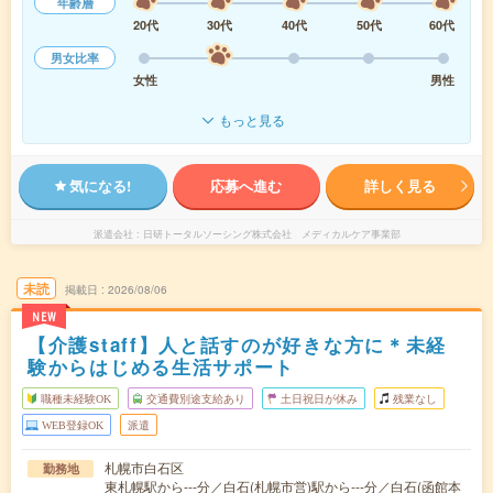
年齢層
20代
30代
40代
50代
60代
男女比率
女性
男性
もっと見る
気になる!
応募へ進む
詳しく見る
派遣会社
日研トータルソーシング株式会社 メディカルケア事業部
未読
掲載日
2026/08/06
NEW
【介護staff】人と話すのが好きな方に＊未経
験からはじめる生活サポート
職種未経験OK
交通費別途支給あり
土日祝日が休み
残業なし
WEB登録OK
派遣
札幌市白石区
勤務地
東札幌駅から---分／白石(札幌市営)駅から---分／白石(函館本