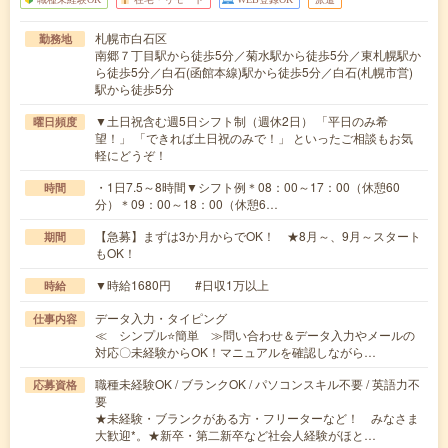
札幌市白石区
勤務地
南郷７丁目駅から徒歩5分／菊水駅から徒歩5分／東札幌駅か
ら徒歩5分／白石(函館本線)駅から徒歩5分／白石(札幌市営)
駅から徒歩5分
▼土日祝含む週5日シフト制（週休2日） 「平日のみ希
曜日頻度
望！」 「できれば土日祝のみで！」 といったご相談もお気
軽にどうぞ！
・1日7.5～8時間▼シフト例＊08：00～17：00（休憩60
時間
分）＊09：00～18：00（休憩6…
【急募】まずは3か月からでOK！ ★8月～、9月～スタート
期間
もOK！
▼時給1680円 #日収1万以上
時給
データ入力・タイピング
仕事内容
≪ シンプル⭐簡単 ≫問い合わせ＆データ入力やメールの
対応〇未経験からOK！マニュアルを確認しながら…
職種未経験OK / ブランクOK / パソコンスキル不要 / 英語力不
応募資格
要
★未経験・ブランクがある方・フリーターなど！ みなさま
大歓迎*。★新卒・第二新卒など社会人経験がほと…