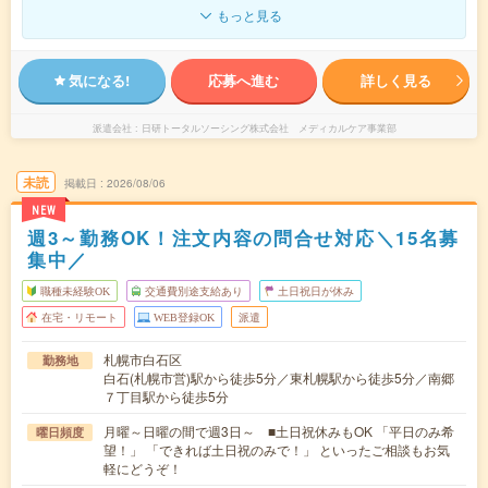
もっと見る
気になる!
応募へ進む
詳しく見る
派遣会社
日研トータルソーシング株式会社 メディカルケア事業部
未読
掲載日
2026/08/06
NEW
週3～勤務OK！注文内容の問合せ対応＼15名募
集中／
職種未経験OK
交通費別途支給あり
土日祝日が休み
在宅・リモート
WEB登録OK
派遣
札幌市白石区
勤務地
白石(札幌市営)駅から徒歩5分／東札幌駅から徒歩5分／南郷
７丁目駅から徒歩5分
月曜～日曜の間で週3日～ ■土日祝休みもOK 「平日のみ希
曜日頻度
望！」 「できれば土日祝のみで！」 といったご相談もお気
軽にどうぞ！