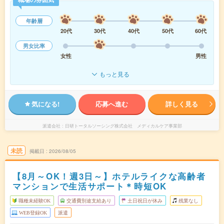
年齢層
20代
30代
40代
50代
60代
男女比率
女性
男性
もっと見る
気になる!
応募へ進む
詳しく見る
派遣会社
日研トータルソーシング株式会社 メディカルケア事業部
未読
掲載日
2026/08/05
【8月～OK！週3日～】ホテルライクな高齢者
マンションで生活サポート＊時短OK
職種未経験OK
交通費別途支給あり
土日祝日が休み
残業なし
WEB登録OK
派遣