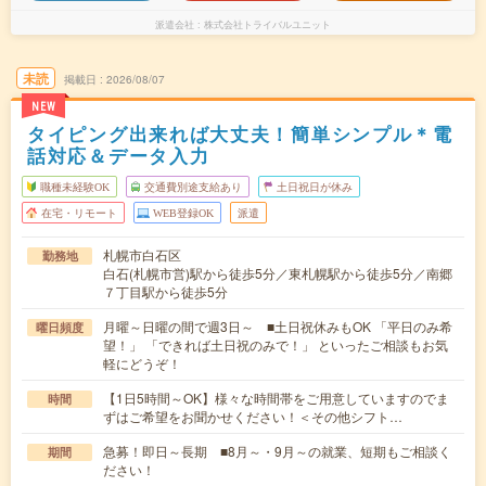
派遣会社
株式会社トライバルユニット
未読
掲載日
2026/08/07
NEW
タイピング出来れば大丈夫！簡単シンプル＊電
話対応＆データ入力
職種未経験OK
交通費別途支給あり
土日祝日が休み
在宅・リモート
WEB登録OK
派遣
札幌市白石区
勤務地
白石(札幌市営)駅から徒歩5分／東札幌駅から徒歩5分／南郷
７丁目駅から徒歩5分
月曜～日曜の間で週3日～ ■土日祝休みもOK 「平日のみ希
曜日頻度
望！」 「できれば土日祝のみで！」 といったご相談もお気
軽にどうぞ！
【1日5時間～OK】様々な時間帯をご用意していますのでま
時間
ずはご希望をお聞かせください！＜その他シフト…
急募！即日～長期 ■8月～・9月～の就業、短期もご相談く
期間
ださい！