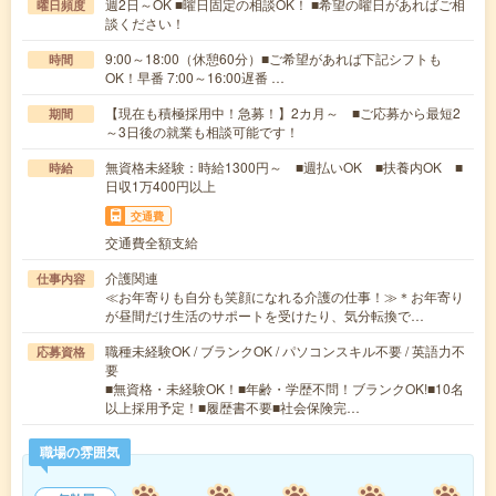
週2日～OK ■曜日固定の相談OK！ ■希望の曜日があればご相
曜日頻度
談ください！
9:00～18:00（休憩60分）■ご希望があれば下記シフトも
時間
OK！早番 7:00～16:00遅番 …
【現在も積極採用中！急募！】2カ月～ ■ご応募から最短2
期間
～3日後の就業も相談可能です！
無資格未経験：時給1300円～ ■週払いOK ■扶養内OK ■
時給
日収1万400円以上
交通費
交通費全額支給
介護関連
仕事内容
≪お年寄りも自分も笑顔になれる介護の仕事！≫＊お年寄り
が昼間だけ生活のサポートを受けたり、気分転換で…
職種未経験OK / ブランクOK / パソコンスキル不要 / 英語力不
応募資格
要
■無資格・未経験OK！■年齢・学歴不問！ブランクOK!■10名
以上採用予定！■履歴書不要■社会保険完…
職場の雰囲気