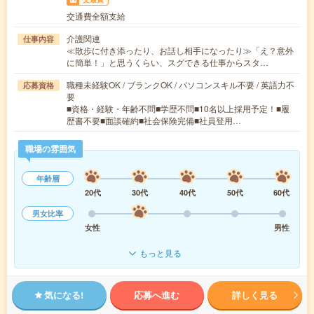
交通費全額支給
介護関連
仕事内容
≪散歩に付き添ったり、お話し相手になったり≫「え？意外
に簡単！」と思うくらい、スグできる仕事からスタ…
職種未経験OK / ブランクOK / パソコンスキル不要 / 英語力不
応募資格
要
■資格・経験・年齢不問■学歴不問■10名以上採用予定！■履
歴書不要■面談確約■社会保険完備■社員登用…
職場の雰囲気
年齢層
20代
30代
40代
50代
60代
男女比率
女性
男性
もっと見る
気になる!
応募へ進む
詳しく見る