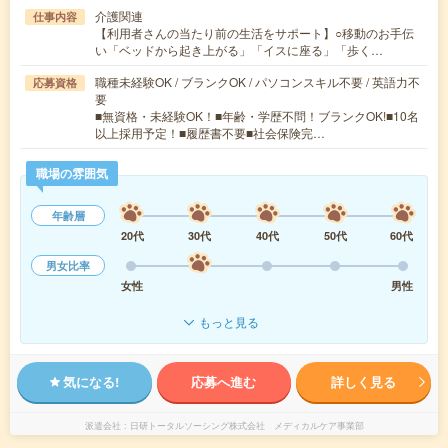
介護関連
仕事内容
【利用者さんの当たり前の生活をサポート】○移動のお手伝
い「ベッドから起き上がる」「イスに座る」「歩く…
職種未経験OK / ブランクOK / パソコンスキル不要 / 英語力不
応募資格
要
■無資格・未経験OK！■年齢・学歴不問！ブランクOK!■10名
以上採用予定！■履歴書不要■社会保険完…
職場の雰囲気
年齢層
20代
30代
40代
50代
60代
男女比率
女性
男性
もっと見る
気になる!
応募へ進む
詳しく見る
派遣会社
日研トータルソーシング株式会社 メディカルケア事業部