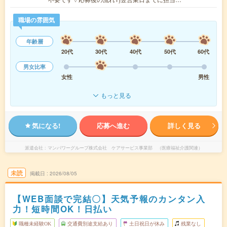
職場の雰囲気
年齢層
20代
30代
40代
50代
60代
男女比率
女性
男性
もっと見る
気になる!
応募へ進む
詳しく見る
派遣会社
マンパワーグループ株式会社 ケアサービス事業部 （医療福祉介護関連）
未読
掲載日
2026/08/05
【WEB面談で完結〇】天気予報のカンタン入
力！短時間OK！日払い
職種未経験OK
交通費別途支給あり
土日祝日が休み
残業なし