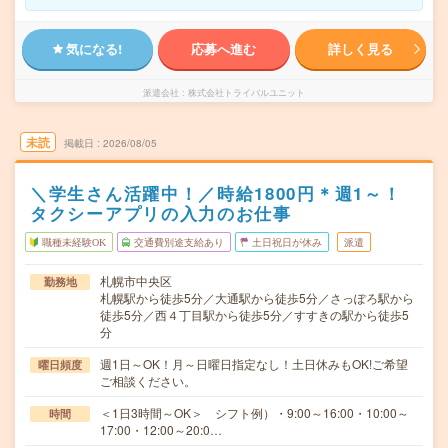
気になる!
応募へ進む
詳しく見る
派遣会社
株式会社トライバルユニット
未読
掲載日
2026/08/05
＼学生さん活躍中！／時給1800円＊週1～！
タクシーアプリの入力のお仕事
職種未経験OK
交通費別途支給あり
土日祝日が休み
派遣
札幌市中央区
勤務地
札幌駅から徒歩5分／大通駅から徒歩5分／さっぽろ駅から
徒歩5分／西４丁目駅から徒歩5分／すすきの駅から徒歩5
分
週1日～OK！月～日曜日指定なし！土日休みもOK!ご希望
曜日頻度
ご相談ください。
＜1日3時間～OK＞ シフト例）・9:00～16:00・10:00～
時間
17:00・12:00～20:0…