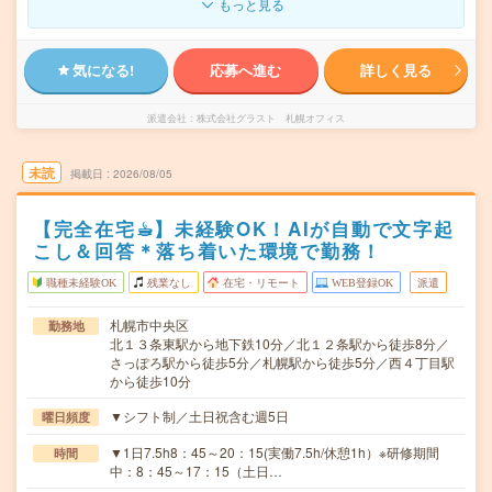
もっと見る
気になる!
応募へ進む
詳しく見る
派遣会社
株式会社グラスト 札幌オフィス
未読
掲載日
2026/08/05
【完全在宅☕︎】未経験OK！AIが自動で文字起
こし＆回答＊落ち着いた環境で勤務！
職種未経験OK
残業なし
在宅・リモート
WEB登録OK
派遣
札幌市中央区
勤務地
北１３条東駅から地下鉄10分／北１２条駅から徒歩8分／
さっぽろ駅から徒歩5分／札幌駅から徒歩5分／西４丁目駅
から徒歩10分
▼シフト制／土日祝含む週5日
曜日頻度
▼1日7.5h8：45～20：15(実働7.5h/休憩1h）※研修期間
時間
中：8：45～17：15（土日…