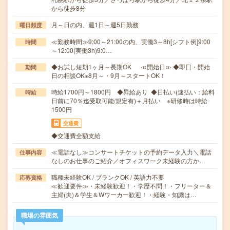
から徒歩8分
月～日の内、週1日～週5日勤務
曜日頻度
≪勤務時間≫9:00～21:00の内、実働3～8h[シフト例]9:00
時間
～12:00(実働3h)9:0…
◆お試し短期1ヶ月～長期OK ≪開始日≫ ◆即日・開始
期間
日の相談OK※8月～・9月～スタートOK！
時給1700円～1800円 ◆昇給あり ◆日払い(速払い：給料
時給
日前に70％迄受取可能/規定有)＋月払い ※研修時は時給
1500円
交通費
◆交通費全額支給
≪電話なし≫コンサートチケットの予約データ入力＼電話
仕事内容
なしのお仕事のご紹介／オフィスワーク未経験の方か…
職種未経験OK / ブランクOK / 英語力不要
応募資格
≪歓迎要件≫・未経験歓迎！・学歴不問！・フリーター＆
主婦(夫)＆学生＆Wワーカー歓迎！・経験・知識は…
職場の雰囲気