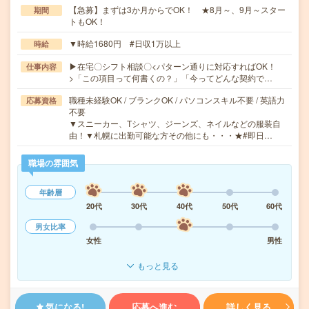
【急募】まずは3か月からでOK！ ★8月～、9月～スター
期間
トもOK！
▼時給1680円 #日収1万以上
時給
▶在宅〇シフト相談〇<パターン通りに対応すればOK！
仕事内容
>「この項目って何書くの？」「今ってどんな契約で…
職種未経験OK / ブランクOK / パソコンスキル不要 / 英語力
応募資格
不要
▼スニーカー、Tシャツ、ジーンズ、ネイルなどの服装自
由！▼札幌に出勤可能な方その他にも・・・★#即日…
職場の雰囲気
年齢層
20代
30代
40代
50代
60代
男女比率
女性
男性
もっと見る
気になる!
応募へ進む
詳しく見る