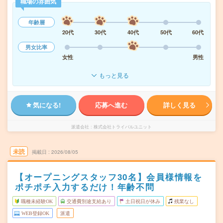
職場の雰囲気
年齢層
20代
30代
40代
50代
60代
男女比率
女性
男性
もっと見る
気になる!
応募へ進む
詳しく見る
派遣会社
株式会社トライバルユニット
未読
掲載日
2026/08/05
【オープニングスタッフ30名】会員様情報を
ポチポチ入力するだけ！年齢不問
職種未経験OK
交通費別途支給あり
土日祝日が休み
残業なし
WEB登録OK
派遣