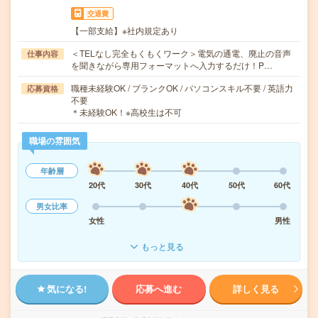
交通費
【一部支給】※社内規定あり
＜TELなし完全もくもくワーク＞電気の通電、廃止の音声
仕事内容
を聞きながら専用フォーマットへ入力するだけ！P…
職種未経験OK / ブランクOK / パソコンスキル不要 / 英語力
応募資格
不要
＊未経験OK！※高校生は不可
職場の雰囲気
年齢層
20代
30代
40代
50代
60代
男女比率
女性
男性
もっと見る
気になる!
応募へ進む
詳しく見る