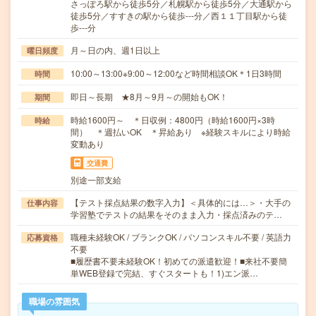
さっぽろ駅から徒歩5分／札幌駅から徒歩5分／大通駅から
徒歩5分／すすきの駅から徒歩---分／西１１丁目駅から徒
歩---分
月～日の内、週1日以上
曜日頻度
10:00～13:00※9:00～12:00など時間相談OK＊1日3時間
時間
即日～長期 ★8月～9月～の開始もOK！
期間
時給1600円～ ＊日収例：4800円（時給1600円×3時
時給
間） ＊週払いOK ＊昇給あり ※経験スキルにより時給
変動あり
交通費
別途一部支給
【テスト採点結果の数字入力】＜具体的には…＞・大手の
仕事内容
学習塾でテストの結果をそのまま入力・採点済みのテ…
職種未経験OK / ブランクOK / パソコンスキル不要 / 英語力
応募資格
不要
■履歴書不要未経験OK！初めての派遣歓迎！■来社不要簡
単WEB登録で完結、すぐスタートも！1)エン派…
職場の雰囲気