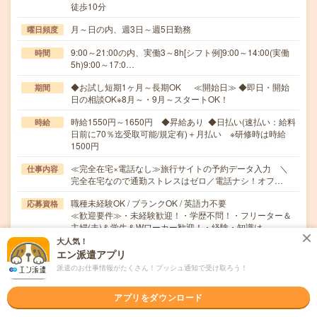
徒歩10分
月～日の内、週3日～週5日勤務
曜日頻度
9:00～21:00の内、実働3～8h[シフト例]9:00～14:00(実働
時間
5h)9:00～17:0…
◆お試し短期1ヶ月～長期OK ≪開始日≫ ◆即日・開始
期間
日の相談OK※8月～・9月～スタートOK！
時給1550円～1650円 ◆昇給あり ◆日払い(速払い：給料
時給
日前に70％迄受取可能/規定有)＋月払い ※研修時は時給
1500円
≪完全在宅×電話なし≫旅行サイトの予約データ入力 ＼
仕事内容
完全在宅なので通勤ストレスはゼロ／電話ナシ！オフ…
職種未経験OK / ブランクOK / 英語力不要
応募資格
≪歓迎要件≫・未経験歓迎！・学歴不問！・フリーター＆
主婦(夫)＆学生＆Wワーカー歓迎！・経験・知識は…
大人気！
エン派遣アプリ
職場の雰囲気
派遣のお仕事情報がたくさん！プッシュ通知で受け取ろう！
年齢層
アプリをダウンロード
20代
30代
40代
50代
60代