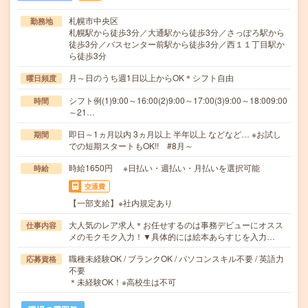
札幌市中央区
勤務地
札幌駅から徒歩3分／大通駅から徒歩3分／さっぽろ駅から
徒歩3分／バスセンター前駅から徒歩3分／西１１丁目駅か
ら徒歩3分
月～日のうち週1日以上からOK＊シフト自由
曜日頻度
シフト例(1)9:00～16:00(2)9:00～17:00(3)9:00～18:009:00
時間
～21…
即日～1ヵ月以内 3ヵ月以上 半年以上 などなど… ※お試し
期間
での短期スタートもOK!! #8月～
時給1650円 ※日払い・週払い・月払いを選択可能
時給
交通費
【一部支給】※社内規定あり
大人気のレア求人＊お任せするのは事務デビューにオスス
仕事内容
メのモクモク入力！▼具体的には絵本あらすじを入力…
職種未経験OK / ブランクOK / パソコンスキル不要 / 英語力
応募資格
不要
＊未経験OK！※高校生は不可