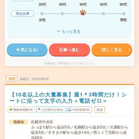
20代
30代
40代
50代
60代
男女比率
女性
男性
もっと見る
気になる!
応募へ進む
詳しく見る
派遣会社
株式会社トライバルユニット
未読
掲載日
2026/08/06
【10名以上の大量募集】週1＊3時間だけ！シ
ートに沿って文字の入力＜電話ゼロ＞
職種未経験OK
土日祝日が休み
WEB登録OK
派遣
札幌市中央区
勤務地
さっぽろ駅から徒歩5分／札幌駅から徒歩5分／大通駅から
徒歩5分／すすきの駅から徒歩14分／西１１丁目駅から徒
歩20分