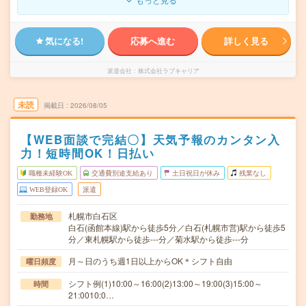
気になる!
応募へ進む
詳しく見る
派遣会社
株式会社ラブキャリア
未読
掲載日
2026/08/05
【WEB面談で完結〇】天気予報のカンタン入
力！短時間OK！日払い
職種未経験OK
交通費別途支給あり
土日祝日が休み
残業なし
WEB登録OK
派遣
札幌市白石区
勤務地
白石(函館本線)駅から徒歩5分／白石(札幌市営)駅から徒歩5
分／東札幌駅から徒歩---分／菊水駅から徒歩---分
月～日のうち週1日以上からOK＊シフト自由
曜日頻度
シフト例(1)10:00～16:00(2)13:00～19:00(3)15:00～
時間
21:0010:0…