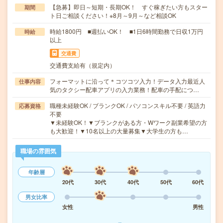
【急募】即日～短期・長期OK！ すぐ稼ぎたい方もスター
期間
ト日ご相談ください！※8月～9月～など相談OK
時給1800円 ■週払いOK！ ■1日6時間勤務で日収1万円
時給
以上
交通費
交通費支給有（規定内）
フォーマットに沿って＊コツコツ入力！データ入力最近人
仕事内容
気のタクシー配車アプリの入力業務！配車の手配につ…
職種未経験OK / ブランクOK / パソコンスキル不要 / 英語力
応募資格
不要
▼未経験OK！▼ブランクがある方・Wワーク副業希望の方
も大歓迎！▼10名以上の大量募集▼大学生の方も…
職場の雰囲気
年齢層
20代
30代
40代
50代
60代
男女比率
女性
男性