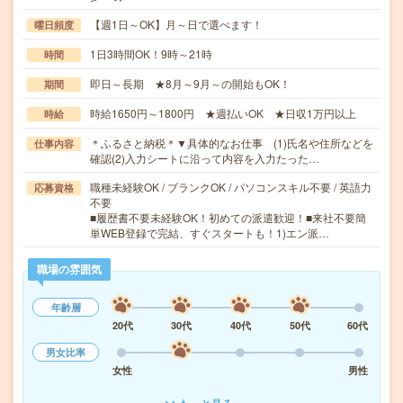
【週1日～OK】月～日で選べます！
曜日頻度
1日3時間OK！9時～21時
時間
即日～長期 ★8月～9月～の開始もOK！
期間
時給1650円～1800円 ★週払いOK ★日収1万円以上
時給
＊ふるさと納税＊▼具体的なお仕事 (1)氏名や住所などを
仕事内容
確認(2)入力シートに沿って内容を入力たった…
職種未経験OK / ブランクOK / パソコンスキル不要 / 英語力
応募資格
不要
■履歴書不要未経験OK！初めての派遣歓迎！■来社不要簡
単WEB登録で完結、すぐスタートも！1)エン派…
職場の雰囲気
年齢層
20代
30代
40代
50代
60代
男女比率
女性
男性
もっと見る