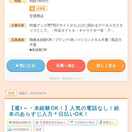
時給1800円
時給
交通費
交通費込
特撮グッズ専門ECサイト立ち上げに関わるデータ入力スタ
仕事内容
ッフとして、・作品タイトル・キャラクター名・ア…
職種未経験OK / ブランクOK / パソコンスキル不要 / 英語力
応募資格
不要
■未経験OK
気になる!
応募へ進む
詳しく見る
派遣会社
株式会社エボルカ
未読
掲載日
2026/08/05
【週1～・未経験OK！】人気の電話なし！絵
本のあらすじ入力＊日払いOK！
職種未経験OK
交通費別途支給あり
土日祝日が休み
残業なし
WEB登録OK
派遣