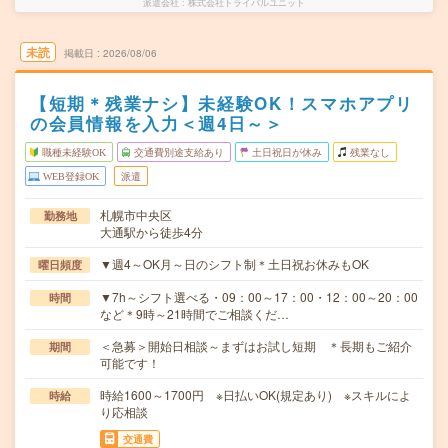
派遣会社
株式会社トライバルユニット
未読
掲載日
2026/08/06
【短期＊残業ナシ】未経験OK！スマホアプリ
の会員情報を入力＜週4日～＞
職種未経験OK
交通費別途支給あり
土日祝日が休み
残業なし
WEB登録OK
派遣
札幌市中央区
勤務地
大通駅から徒歩4分
▼週4～OK月～日のシフト制＊土日祝お休みもOK
曜日頻度
▼7h～シフト選べる・09：00～17：00・12：00～20：00
時間
など＊9時～21時間でご相談くだ…
＜急募＞開始日相談～まずはお試し短期 ＊長期もご紹介
期間
可能です！
時給1600～1700円 ※日払いOK(規定あり) ※スキルによ
時給
り応相談
交通費