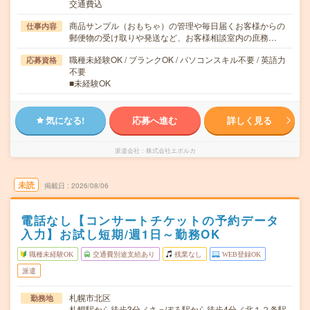
交通費込
商品サンプル（おもちゃ）の管理や毎日届くお客様からの
仕事内容
郵便物の受け取りや発送など、お客様相談室内の庶務…
職種未経験OK / ブランクOK / パソコンスキル不要 / 英語力
応募資格
不要
■未経験OK
気になる!
応募へ進む
詳しく見る
派遣会社
株式会社エボルカ
未読
掲載日
2026/08/06
電話なし【コンサートチケットの予約データ
入力】お試し短期/週1日～勤務OK
職種未経験OK
交通費別途支給あり
残業なし
WEB登録OK
派遣
札幌市北区
勤務地
札幌駅から徒歩3分／さっぽろ駅から徒歩4分／北１２条駅