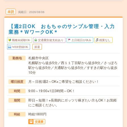
未読
掲載日
2026/08/06
【週2日OK おもちゃのサンプル管理・入力
業務＊WワークOK＊
職種未経験OK
交通費別途支給あり
土日祝日が休み
残業なし
WEB登録OK
派遣
札幌市中央区
勤務地
札幌駅から徒歩5分／西１１丁目駅から徒歩9分／さっぽろ
駅から徒歩5分／大通駅から徒歩5分／すすきの駅から徒歩
10分
月～日祝/週2～OK※ご希望をご相談ください！
曜日頻度
9:00～19:00※1日3時間～OK！
時間
即日～短期！※長期的にガッツリ稼ぎたい方もOK！お気軽
期間
にご相談ください。
時給1800円
時給
交通費