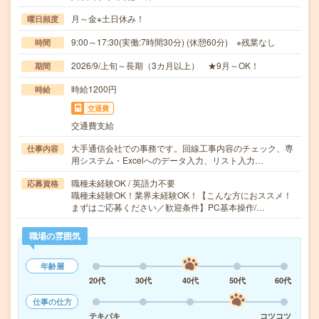
月～金※土日休み！
曜日頻度
9:00～17:30(実働:7時間30分) (休憩60分) ※残業なし
時間
2026/9/上旬～長期（3カ月以上） ★9月～OK！
期間
時給1200円
時給
交通費
交通費支給
大手通信会社での事務です。回線工事内容のチェック、専
仕事内容
用システム・Excelへのデータ入力、リスト入力…
職種未経験OK / 英語力不要
応募資格
職種未経験OK！業界未経験OK！【こんな方におススメ！
まずはご応募ください／歓迎条件】PC基本操作/…
職場の雰囲気
年齢層
20代
30代
40代
50代
60代
仕事の仕方
テキパキ
コツコツ