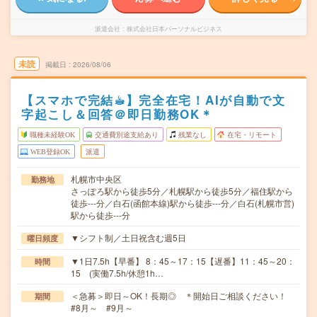
派遣会社
株式会社日本パーソナルビジネス
未読
掲載日
2026/08/06
【スマホで完結☕︎】完全在宅！AIが自動で文
字起こし＆回答＠即日勤務OK＊
職種未経験OK
交通費別途支給あり
残業なし
在宅・リモート
WEB登録OK
派遣
札幌市中央区
勤務地
さっぽろ駅から徒歩5分／札幌駅から徒歩5分／福住駅から
徒歩---分／白石(函館本線)駅から徒歩---分／白石(札幌市営)
駅から徒歩---分
▼シフト制／土日祝含む週5日
曜日頻度
▼1日7.5h【早番】 8：45～17：15【遅番】11：45～20：
時間
15 (実働7.5h/休憩1h…
＜急募＞即日～OK！長期◎ ＊開始日ご相談ください！
期間
#8月～ #9月～