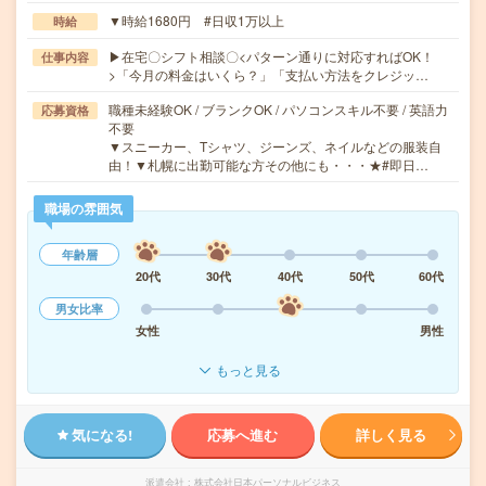
▼時給1680円 #日収1万以上
時給
▶在宅〇シフト相談〇<パターン通りに対応すればOK！
仕事内容
>「今月の料金はいくら？」「支払い方法をクレジッ…
職種未経験OK / ブランクOK / パソコンスキル不要 / 英語力
応募資格
不要
▼スニーカー、Tシャツ、ジーンズ、ネイルなどの服装自
由！▼札幌に出勤可能な方その他にも・・・★#即日…
職場の雰囲気
年齢層
20代
30代
40代
50代
60代
男女比率
女性
男性
もっと見る
気になる!
応募へ進む
詳しく見る
派遣会社
株式会社日本パーソナルビジネス