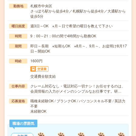
札幌市中央区
勤務地
さっぽろ駅から徒歩4分／札幌駅から徒歩4分／大通駅から
徒歩5分
週3日～OK ※月～日で希望の曜日を教えて下さい
曜日頻度
9：00～21：00の間で4時間から勤務OK
時間
即日～長期 ※短期もOK ※8月～、9月～、お盆明け8月17
期間
日～開始OK
1600円
時給
交通費
交通費全額支給
クレーム対応なし・電話対応一切ナシ！お任せするのは、
仕事内容
会員情報の入力がメインのシンプルなお仕事です。研…
職種未経験OK / ブランクOK / パソコンスキル不要 / 英語力
応募資格
不要
未経験OK
職場の雰囲気