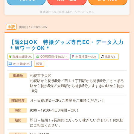
派遣会社
株式会社日本パーソナルビジネス
未読
掲載日
2026/08/05
【週2日OK 特撮グッズ専門EC・データ入力
＊WワークOK＊
職種未経験OK
交通費別途支給あり
土日祝日が休み
残業なし
WEB登録OK
派遣
札幌市中央区
勤務地
札幌駅から徒歩5分／西１１丁目駅から徒歩9分／さっぽろ
駅から徒歩5分／大通駅から徒歩5分／すすきの駅から徒歩
10分
月～日祝/週2～OK※ご希望をご相談ください！
曜日頻度
9:00～19:00※1日3時間～OK！
時間
即日～短期！※長期的にガッツリ稼ぎたい方もOK！お気軽
期間
にご相談ください。