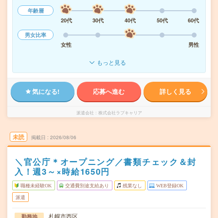
年齢層
20代
30代
40代
50代
60代
男女比率
女性
男性
もっと見る
気になる!
応募へ進む
詳しく見る
派遣会社
株式会社ラブキャリア
未読
掲載日
2026/08/06
＼官公庁＊オープニング／書類チェック＆封
入！週3～×時給1650円
職種未経験OK
交通費別途支給あり
残業なし
WEB登録OK
派遣
札幌市西区
勤務地