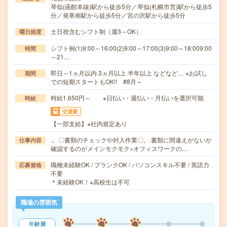
琴似(函館本線)駅から徒歩5分／琴似(札幌市営)駅から徒歩5
分／発寒南駅から徒歩5分／宮の沢駅から徒歩5分
土日祝含むシフト制（週3～OK）
曜日頻度
シフト例(1)9:00～16:00(2)9:00～17:00(3)9:00～18:009:00
時間
～21…
即日～1ヵ月以内 3ヵ月以上 半年以上 などなど… ※お試し
期間
での短期スタートもOK!! #8月～
時給1,650円～ ※日払い・週払い・月払いを選択可能
時給
交通費
【一部支給】※社内規定あり
.。〇書類のチェックや封入作業〇。.書類に間違えがないか
仕事内容
確認するのがメインモクモク×オフィスワークの…
職種未経験OK / ブランクOK / パソコンスキル不要 / 英語力
応募資格
不要
＊未経験OK！※高校生は不可
職場の雰囲気
年齢層