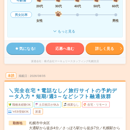
年齢層
20代
30代
40代
50代
60代
男女比率
女性
男性
もっと見る
気になる!
応募へ進む
詳しく見る
派遣会社
株式会社マーキュリースタッフィング札幌支店
未読
掲載日
2026/08/05
＼完全在宅＊電話なし／旅行サイトの予約デ
ータ入力＊短期/週3～などシフト融通抜群
職種未経験OK
土日祝日が休み
残業なし
在宅・リモート
WEB登録OK
派遣
札幌市中央区
勤務地
大通駅から徒歩4分／さっぽろ駅から徒歩7分／札幌駅から