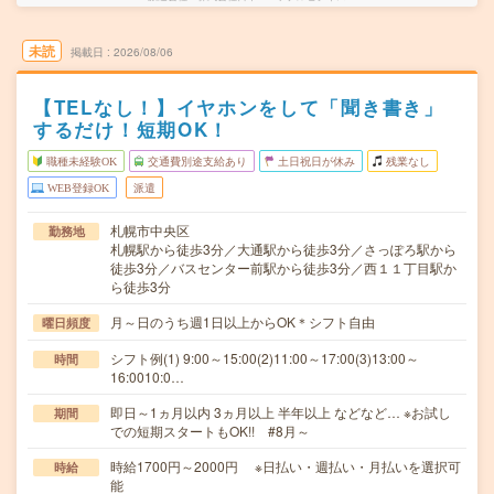
未読
掲載日
2026/08/06
【TELなし！】イヤホンをして「聞き書き」
するだけ！短期OK！
職種未経験OK
交通費別途支給あり
土日祝日が休み
残業なし
WEB登録OK
派遣
札幌市中央区
勤務地
札幌駅から徒歩3分／大通駅から徒歩3分／さっぽろ駅から
徒歩3分／バスセンター前駅から徒歩3分／西１１丁目駅か
ら徒歩3分
月～日のうち週1日以上からOK＊シフト自由
曜日頻度
シフト例(1) 9:00～15:00(2)11:00～17:00(3)13:00～
時間
16:0010:0…
即日～1ヵ月以内 3ヵ月以上 半年以上 などなど… ※お試し
期間
での短期スタートもOK!! #8月～
時給1700円～2000円 ※日払い・週払い・月払いを選択可
時給
能