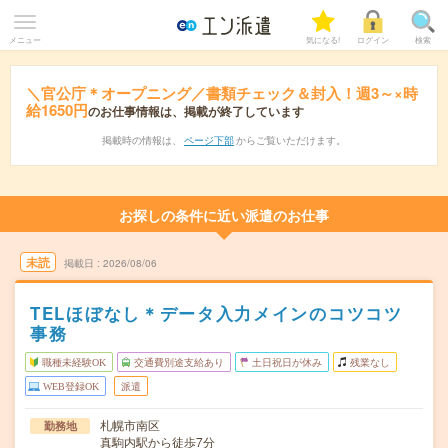
メニュー
気になる!
ログイン
検索
＼官公庁＊オープニング／書類チェック＆封入！週3～×時
給1650円
のお仕事情報は、掲載が終了しています
掲載時の情報は、
ページ下部
からご覧いただけます。
お探しの条件に近い派遣のお仕事
未読
掲載日
2026/08/06
TELほぼなし＊データ入力メインのコツコツ
事務
職種未経験OK
交通費別途支給あり
土日祝日が休み
残業なし
WEB登録OK
派遣
札幌市南区
勤務地
真駒内駅から徒歩7分