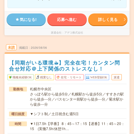
気になる!
応募へ進む
詳しく見る
派遣会社
アデコ株式会社
未読
掲載日
2026/08/06
【同期がいる環境☕︎】完全在宅！カンタン問
合せ対応＠上下関係のストレスなし！
職種未経験OK
残業なし
在宅・リモート
WEB登録OK
派遣
札幌市中央区
勤務地
さっぽろ駅から徒歩5分／札幌駅から徒歩5分／すすきの駅
から徒歩---分／バスセンター前駅から徒歩---分／菊水駅か
ら徒歩---分
▼シフト制／土日祝含む週5日
曜日頻度
▼1日7.5h【早番】 8：45～17：15【遅番】11：45～20：
時間
15 (実働7.5h/休憩1h…