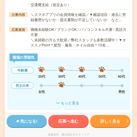
交通費支給（規定あり）
＼スマホアプリの会員情報を確認／▼確認項目・過去に登
仕事内容
録履歴がないか・提出書類が不足していないか など…
職種未経験OK / ブランクOK / パソコンスキル不要 / 英語力
応募資格
不要
＼未経験の方も大歓迎／弊社スタッフも多数活躍中！▼オ
ススメPoint＊髪型・服装・ネイル自由＊10名…
職場の雰囲気
年齢層
20代
30代
40代
50代
60代
男女比率
女性
男性
もっと見る
気になる!
応募へ進む
詳しく見る
派遣会社
株式会社ネオキャリア