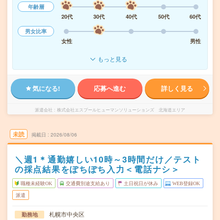
年齢層
20代
30代
40代
50代
60代
男女比率
女性
男性
もっと見る
気になる!
応募へ進む
詳しく見る
派遣会社
株式会社エスプールヒューマンソリューションズ 北海道エリア
未読
掲載日
2026/08/06
＼週1＊通勤嬉しい10時～3時間だけ／テスト
の採点結果をぽちぽち入力＜電話ナシ＞
職種未経験OK
交通費別途支給あり
土日祝日が休み
WEB登録OK
派遣
札幌市中央区
勤務地