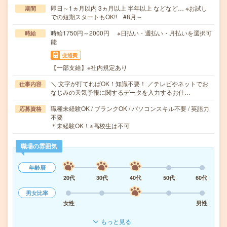
即日～1ヵ月以内 3ヵ月以上 半年以上 などなど… ※お試し
期間
での短期スタートもOK!! #8月～
時給1750円～2000円 ※日払い・週払い・月払いを選択可
時給
能
交通費
【一部支給】※社内規定あり
＼ 文字が打てればOK！知識不要！ ／テレビやネットでお
仕事内容
なじみの天気予報に関するデータを入力するお仕…
職種未経験OK / ブランクOK / パソコンスキル不要 / 英語力
応募資格
不要
＊未経験OK！※高校生は不可
職場の雰囲気
年齢層
20代
30代
40代
50代
60代
男女比率
女性
男性
もっと見る