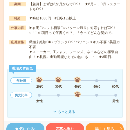
【急募】まずは3か月からでOK！ ★8月～、9月～スター
期間
トもOK！
▼時給1680円 #日収1万以上
時給
▶在宅〇シフト相談〇<パターン通りに対応すればOK！
仕事内容
>「この項目って何書くの？」「今ってどんな契約で…
職種未経験OK / ブランクOK / パソコンスキル不要 / 英語力
応募資格
不要
▼スニーカー、Tシャツ、ジーンズ、ネイルなどの服装自
由！▼札幌に出勤可能な方その他にも・・・★#即日…
職場の雰囲気
年齢層
20代
30代
40代
50代
60代
男女比率
女性
男性
もっと見る
気になる!
応募へ進む
詳しく見る