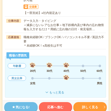
交通費
【一部支給】※社内規定あり
データ入力・タイピング
仕事内容
＜滅多にないレアなお仕事＞地下鉄構内及び車内の忘れ物情
報を入力するだけ＊用紙に忘れ物の日付・発見場所…
職種未経験OK / ブランクOK / パソコンスキル不要 / 英語力不
応募資格
要
＊未経験OK！※高校生は不可
職場の雰囲気
年齢層
20代
30代
40代
50代
60代
男女比率
女性
男性
もっと見る
気になる!
応募へ進む
詳しく見る