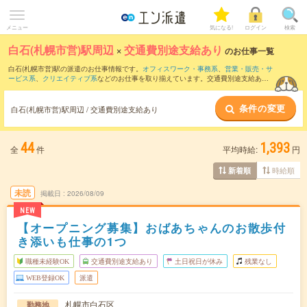
メニュー
気になる!
ログイン
検索
白石(札幌市営)駅周辺
×
交通費別途支給あり
のお仕事一覧
白石(札幌市営)駅の派遣のお仕事情報です。
オフィスワーク・事務系
、
営業・販売・サ
ービス系
、
クリエイティブ系
などのお仕事を取り揃えています。交通費別途支給あり
の条件の他に、
職種未経験OK
、
友だちと一緒の応募OK
、
週4日勤務
などのこだわり条
件も取り揃えています。
条件の変更
白石(札幌市営)駅周辺 / 交通費別途支給あり
44
1,393
全
件
平均時給:
円
時給順
新着順
未読
掲載日
2026/08/09
NEW
【オープニング募集】おばあちゃんのお散歩付
き添いも仕事の1つ
職種未経験OK
交通費別途支給あり
土日祝日が休み
残業なし
WEB登録OK
派遣
札幌市白石区
勤務地