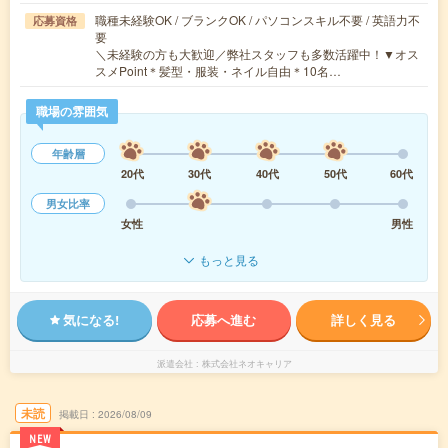
職種未経験OK / ブランクOK / パソコンスキル不要 / 英語力不
応募資格
要
＼未経験の方も大歓迎／弊社スタッフも多数活躍中！▼オス
スメPoint＊髪型・服装・ネイル自由＊10名…
職場の雰囲気
年齢層
20代
30代
40代
50代
60代
男女比率
女性
男性
もっと見る
気になる!
応募へ進む
詳しく見る
派遣会社
株式会社ネオキャリア
未読
掲載日
2026/08/09
NEW