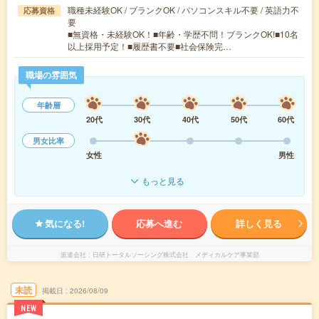
職種未経験OK / ブランクOK / パソコンスキル不要 / 英語力不
応募資格
要
■無資格・未経験OK！■年齢・学歴不問！ブランクOK!■10名
以上採用予定！■履歴書不要■社会保険完…
職場の雰囲気
年齢層
20代
30代
40代
50代
60代
男女比率
女性
男性
もっと見る
気になる!
応募へ進む
詳しく見る
派遣会社
日研トータルソーシング株式会社 メディカルケア事業部
未読
掲載日
2026/08/09
NEW