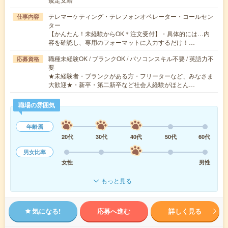
テレマーケティング・テレフォンオペレーター・コールセン
仕事内容
ター
【かんたん！未経験からOK＊注文受付】・具体的には…内
容を確認し、専用のフォーマットに入力するだけ！…
職種未経験OK / ブランクOK / パソコンスキル不要 / 英語力不
応募資格
要
★未経験者・ブランクがある方・フリーターなど、みなさま
大歓迎★・新卒・第二新卒など社会人経験がほとん…
職場の雰囲気
年齢層
20代
30代
40代
50代
60代
男女比率
女性
男性
もっと見る
気になる!
応募へ進む
詳しく見る