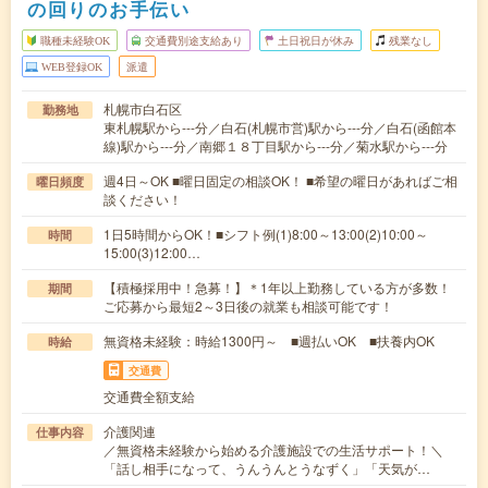
の回りのお手伝い
職種未経験OK
交通費別途支給あり
土日祝日が休み
残業なし
WEB登録OK
派遣
札幌市白石区
勤務地
東札幌駅から---分／白石(札幌市営)駅から---分／白石(函館本
線)駅から---分／南郷１８丁目駅から---分／菊水駅から---分
週4日～OK ■曜日固定の相談OK！ ■希望の曜日があればご相
曜日頻度
談ください！
1日5時間からOK！■シフト例(1)8:00～13:00(2)10:00～
時間
15:00(3)12:00…
【積極採用中！急募！】＊1年以上勤務している方が多数！
期間
ご応募から最短2～3日後の就業も相談可能です！
無資格未経験：時給1300円～ ■週払いOK ■扶養内OK
時給
交通費
交通費全額支給
介護関連
仕事内容
／無資格未経験から始める介護施設での生活サポート！＼
「話し相手になって、うんうんとうなずく」「天気が…