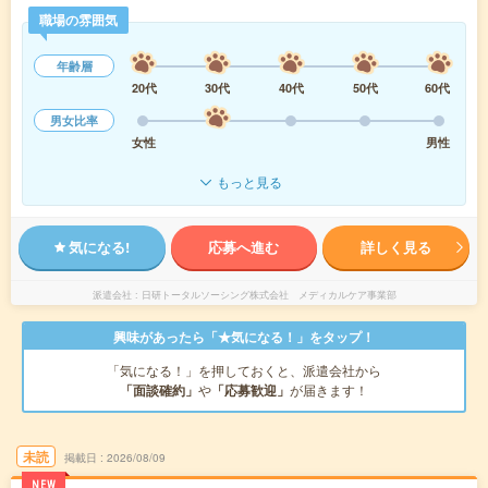
職場の雰囲気
年齢層
20代
30代
40代
50代
60代
男女比率
女性
男性
もっと見る
気になる!
応募へ進む
詳しく見る
派遣会社
日研トータルソーシング株式会社 メディカルケア事業部
興味があったら「★気になる！」をタップ！
「気になる！」を押しておくと、派遣会社から
「面談確約」
や
「応募歓迎」
が届きます！
未読
掲載日
2026/08/09
NEW