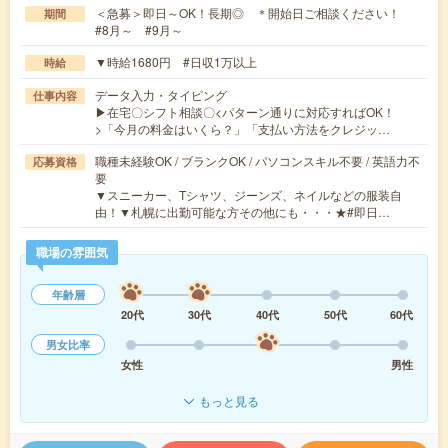
＜急募＞即日～OK！長期◎ ＊開始日ご相談ください！
期間
#8月～ #9月～
▼時給1680円 #日収1万以上
時給
データ入力・タイピング
仕事内容
▶在宅〇シフト相談〇<パターン通りに対応すればOK！
>「今月の料金はいくら？」「支払い方法をクレジッ…
職種未経験OK / ブランクOK / パソコンスキル不要 / 英語力不
応募資格
要
▼スニーカー、Tシャツ、ジーンズ、ネイルなどの服装自
由！▼札幌に出勤可能な方その他にも・・・★#即日…
職場の雰囲気
年齢層
20代
30代
40代
50代
60代
男女比率
女性
男性
もっと見る