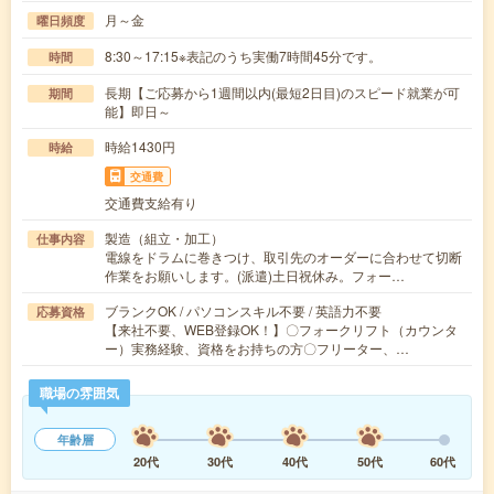
月～金
曜日頻度
8:30～17:15※表記のうち実働7時間45分です。
時間
長期【ご応募から1週間以内(最短2日目)のスピード就業が可
期間
能】即日～
時給1430円
時給
交通費
交通費支給有り
製造（組立・加工）
仕事内容
電線をドラムに巻きつけ、取引先のオーダーに合わせて切断
作業をお願いします。(派遣)土日祝休み。フォー…
ブランクOK / パソコンスキル不要 / 英語力不要
応募資格
【来社不要、WEB登録OK！】〇フォークリフト（カウンタ
ー）実務経験、資格をお持ちの方〇フリーター、…
職場の雰囲気
年齢層
20代
30代
40代
50代
60代