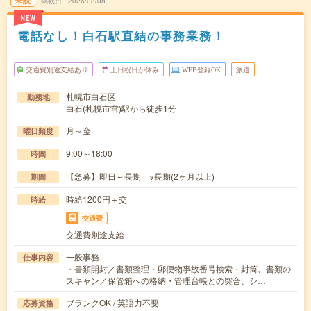
未読
掲載日
2026/08/08
NEW
電話なし！白石駅直結の事務業務！
交通費別途支給あり
土日祝日が休み
WEB登録OK
派遣
札幌市白石区
勤務地
白石(札幌市営)駅から徒歩1分
月～金
曜日頻度
9:00～18:00
時間
【急募】即日～長期 ※長期(2ヶ月以上)
期間
時給1200円＋交
時給
交通費
交通費別途支給
一般事務
仕事内容
・書類開封／書類整理・郵便物事故番号検索・封筒、書類の
スキャン／保管箱への格納・管理台帳との突合、シ…
ブランクOK / 英語力不要
応募資格