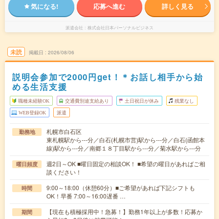
気になる!
応募へ進む
詳しく見る
派遣会社
株式会社日本パーソナルビジネス
未読
掲載日
2026/08/06
説明会参加で2000円get！＊お話し相手から始
める生活支援
職種未経験OK
交通費別途支給あり
土日祝日が休み
残業なし
WEB登録OK
派遣
札幌市白石区
勤務地
東札幌駅から---分／白石(札幌市営)駅から---分／白石(函館本
線)駅から---分／南郷１８丁目駅から---分／菊水駅から---分
週2日～OK ■曜日固定の相談OK！ ■希望の曜日があればご相
曜日頻度
談ください！
9:00～18:00（休憩60分）■ご希望があれば下記シフトも
時間
OK！早番 7:00～16:00遅番 …
【現在も積極採用中！急募！】勤務1年以上が多数！応募か
期間