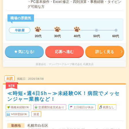
・PC基本操作・Excel:修正・四則演算・事務経験・タイピン
グ可能な方
職場の雰囲気
年齢層
20代
30代
40代
50代
60代
気になる!
応募へ進む
詳しく見る
派遣会社
マンパワーグループ株式会社 札幌支店
未読
掲載日
2026/08/08
NEW
≪時短×週4日5h～≫未経験OK！病院でメッセ
ンジャー業務など！
職種未経験OK
交通費別途支給あり
土日祝日が休み
残業なし
WEB登録OK
派遣
札幌市白石区
勤務地