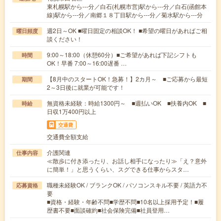
東札幌駅から---分／白石(札幌市営)駅から---分／白石(函館本
線)駅から---分／南郷１８丁目駅から---分／菊水駅から---分
週2日～OK ■曜日固定の相談OK！ ■希望の曜日があればご相
曜日頻度
談ください！
9:00～18:00（休憩60分）■ご希望があれば下記シフトも
時間
OK！早番 7:00～16:00遅番 …
【8月中のスタートOK！急募！】2カ月～ ■ご応募から最短
期間
2～3日後に就業が可能です！
無資格未経験：時給1300円～ ■週払いOK ■扶養内OK ■
時給
日収1万400円以上
交通費
交通費全額支給
介護関連
仕事内容
≪散歩に付き添ったり、お話し相手になったり≫「え？意外
に簡単！」と思うくらい、スグできる仕事からスタ…
職種未経験OK / ブランクOK / パソコンスキル不要 / 英語力不
応募資格
要
■資格・経験・年齢不問■学歴不問■10名以上採用予定！■履
歴書不要■面談確約■社会保険完備■社員登用…