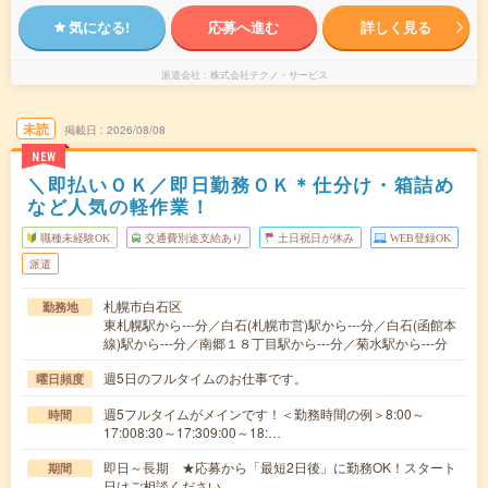
気になる!
応募へ進む
詳しく見る
派遣会社
株式会社テクノ・サービス
未読
掲載日
2026/08/08
NEW
＼即払いＯＫ／即日勤務ＯＫ＊仕分け・箱詰め
など人気の軽作業！
職種未経験OK
交通費別途支給あり
土日祝日が休み
WEB登録OK
派遣
札幌市白石区
勤務地
東札幌駅から---分／白石(札幌市営)駅から---分／白石(函館本
線)駅から---分／南郷１８丁目駅から---分／菊水駅から---分
週5日のフルタイムのお仕事です。
曜日頻度
週5フルタイムがメインです！＜勤務時間の例＞8:00～
時間
17:008:30～17:309:00～18:…
即日～長期 ★応募から「最短2日後」に勤務OK！スタート
期間
日はご相談ください。