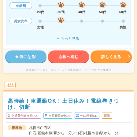
年齢層
20代
30代
40代
50代
60代
男女比率
女性
男性
もっと見る
気になる!
応募へ進む
詳しく見る
派遣会社
日研トータルソーシング株式会社 メディカルケア事業部
未読
高時給！車通勤OK！土日休み！電線巻きつ
け、切断
交通費別途支給あり
土日祝日が休み
WEB登録OK
派遣
札幌市白石区
勤務地
白石(函館本線)駅から---分／白石(札幌市営)駅から---分