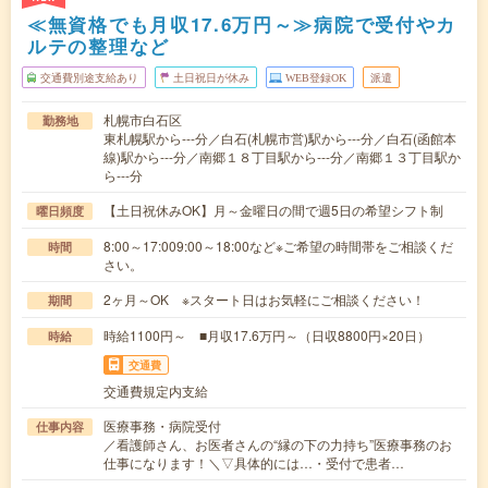
≪無資格でも月収17.6万円～≫病院で受付やカ
ルテの整理など
交通費別途支給あり
土日祝日が休み
WEB登録OK
派遣
札幌市白石区
勤務地
東札幌駅から---分／白石(札幌市営)駅から---分／白石(函館本
線)駅から---分／南郷１８丁目駅から---分／南郷１３丁目駅か
ら---分
【土日祝休みOK】月～金曜日の間で週5日の希望シフト制
曜日頻度
8:00～17:009:00～18:00など※ご希望の時間帯をご相談くだ
時間
さい。
2ヶ月～OK ※スタート日はお気軽にご相談ください！
期間
時給1100円～ ■月収17.6万円～（日収8800円×20日）
時給
交通費
交通費規定内支給
医療事務・病院受付
仕事内容
／看護師さん、お医者さんの“縁の下の力持ち”医療事務のお
仕事になります！＼▽具体的には…・受付で患者…