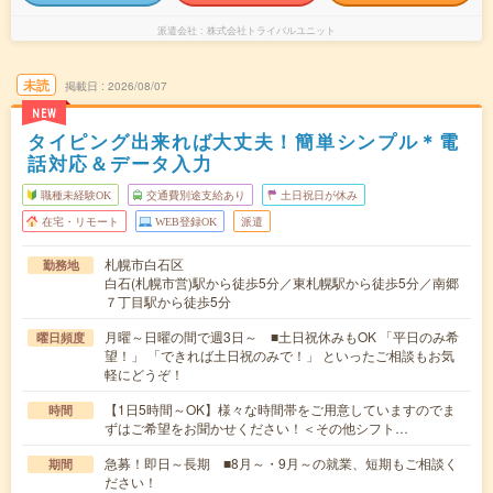
派遣会社
株式会社トライバルユニット
未読
掲載日
2026/08/07
NEW
タイピング出来れば大丈夫！簡単シンプル＊電
話対応＆データ入力
職種未経験OK
交通費別途支給あり
土日祝日が休み
在宅・リモート
WEB登録OK
派遣
札幌市白石区
勤務地
白石(札幌市営)駅から徒歩5分／東札幌駅から徒歩5分／南郷
７丁目駅から徒歩5分
月曜～日曜の間で週3日～ ■土日祝休みもOK 「平日のみ希
曜日頻度
望！」 「できれば土日祝のみで！」 といったご相談もお気
軽にどうぞ！
【1日5時間～OK】様々な時間帯をご用意していますのでま
時間
ずはご希望をお聞かせください！＜その他シフト…
急募！即日～長期 ■8月～・9月～の就業、短期もご相談く
期間
ださい！