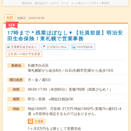
派遣会社
株式会社ウィルオブ・ワーク コール&オフィスデザイン事業部
未読
掲載日
2026/08/08
NEW
17時まで＊残業ほぼなし▼【社員前提】明治安
田生命保険！東札幌で営業事務
交通費別途支給あり
土日祝日が休み
WEB登録OK
正社員への紹介予定派遣
札幌市白石区
勤務地
東札幌駅から徒歩8分／白石(札幌市営)駅から徒歩13分
月～金／週5日
曜日頻度
09:00-17:00（休憩60分）実働7時間（残業少なめ！）
時間
即日～長期 ※開始日相談OK
期間
時給1500円 月収例 21万円 時給1500円×実働7h×週5日×4
時給
週 ※月収例を保証するものではありません。
交通費
1ヶ月3万円を上限として実費支給