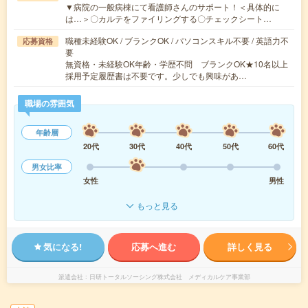
▼病院の一般病棟にて看護師さんのサポート！＜具体的に
は…＞〇カルテをファイリングする〇チェックシート…
職種未経験OK / ブランクOK / パソコンスキル不要 / 英語力不
応募資格
要
無資格・未経験OK年齢・学歴不問 ブランクOK★10名以上
採用予定履歴書は不要です。少しでも興味があ…
職場の雰囲気
年齢層
20代
30代
40代
50代
60代
男女比率
女性
男性
もっと見る
気になる!
応募へ進む
詳しく見る
派遣会社
日研トータルソーシング株式会社 メディカルケア事業部