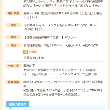
東札幌駅から---分／白石(札幌市営)駅から---分／白石(函館本
線)駅から---分／南郷１８丁目駅から---分／菊水駅から---分
週4日～ ■曜日固定の相談OK！ ■希望の曜日があればご相談
曜日頻度
ください！
1日5時間からOK！■シフト例(1)8:00～13:00(2)10:00～
時間
15:00(3)12:00…
【現在も積極採用中！急募！】■2カ月～
期間
無資格未経験：時給1250円～ ■週払いOK ■扶養内OK
時給
交通費
交通費全額支給
看護助手
仕事内容
▼病院の一般病棟にて看護師さんのサポート！具体的に
は、・器具の洗浄・ベットメイキングやシーツ交換・移…
職種未経験OK / ブランクOK / パソコンスキル不要 / 英語力不
応募資格
要
■無資格・未経験OK！■年齢・学歴不問！ブランクOK!■10名
以上採用予定！■履歴書不要■社会保険完…
職場の雰囲気