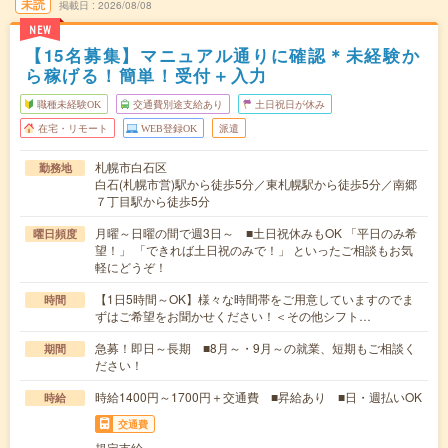
未読
掲載日
2026/08/08
NEW
【15名募集】マニュアル通りに確認＊未経験か
ら稼げる！簡単！受付＋入力
職種未経験OK
交通費別途支給あり
土日祝日が休み
在宅・リモート
WEB登録OK
派遣
札幌市白石区
勤務地
白石(札幌市営)駅から徒歩5分／東札幌駅から徒歩5分／南郷
７丁目駅から徒歩5分
月曜～日曜の間で週3日～ ■土日祝休みもOK 「平日のみ希
曜日頻度
望！」 「できれば土日祝のみで！」 といったご相談もお気
軽にどうぞ！
【1日5時間～OK】様々な時間帯をご用意していますのでま
時間
ずはご希望をお聞かせください！＜その他シフト…
急募！即日～長期 ■8月～・9月～の就業、短期もご相談く
期間
ださい！
時給1400円～1700円＋交通費 ■昇給あり ■日・週払いOK
時給
交通費
規定支給