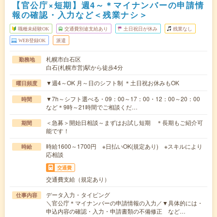
【官公庁×短期】週4～＊マイナンバーの申請情
報の確認・入力など＜残業ナシ＞
職種未経験OK
交通費別途支給あり
土日祝日が休み
残業なし
WEB登録OK
派遣
札幌市白石区
勤務地
白石(札幌市営)駅から徒歩4分
▼週4～OK 月～日のシフト制 ＊土日祝お休みもOK
曜日頻度
▼7h～シフト選べる・09：00～17：00・12：00～20：00
時間
など＊9時～21時間でご相談くだ…
＜急募＞開始日相談～まずはお試し短期 ＊長期もご紹介可
期間
能です！
時給1600～1700円 ※日払いOK(規定あり) ※スキルにより
時給
応相談
交通費
交通費支給（規定あり）
データ入力・タイピング
仕事内容
＼官公庁＊マイナンバーの申請情報の入力／▼具体的には・
申込内容の確認・入力・申請書類の不備修正 など…