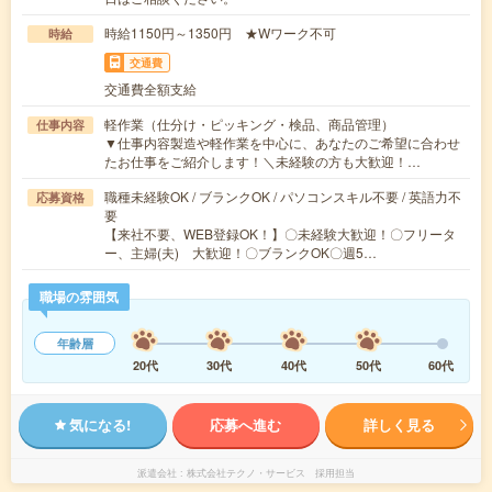
時給1150円～1350円 ★Wワーク不可
時給
交通費
交通費全額支給
軽作業（仕分け・ピッキング・検品、商品管理）
仕事内容
▼仕事内容製造や軽作業を中心に、あなたのご希望に合わせ
たお仕事をご紹介します！＼未経験の方も大歓迎！…
職種未経験OK / ブランクOK / パソコンスキル不要 / 英語力不
応募資格
要
【来社不要、WEB登録OK！】〇未経験大歓迎！〇フリータ
ー、主婦(夫) 大歓迎！〇ブランクOK〇週5…
職場の雰囲気
年齢層
20代
30代
40代
50代
60代
気になる!
応募へ進む
詳しく見る
派遣会社
株式会社テクノ・サービス 採用担当