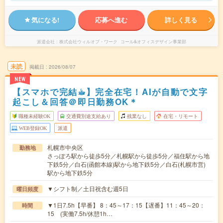
気になる!
応募へ進む
詳しく見る
派遣会社
株式会社ウィルオブ・ワーク コール&オフィスデザイン事業部
未読
掲載日
2026/08/07
NEW
【スマホで完結☕︎】完全在宅！AIが自動で文字
起こし＆回答＠即日勤務OK＊
職種未経験OK
交通費別途支給あり
残業なし
在宅・リモート
WEB登録OK
派遣
札幌市中央区
勤務地
さっぽろ駅から徒歩5分／札幌駅から徒歩5分／福住駅から地
下鉄5分／白石(函館本線)駅から地下鉄5分／白石(札幌市営)
駅から地下鉄5分
▼シフト制／土日祝含む週5日
曜日頻度
▼1日7.5h【早番】 8：45～17：15【遅番】11：45～20：
時間
15 (実働7.5h/休憩1h…