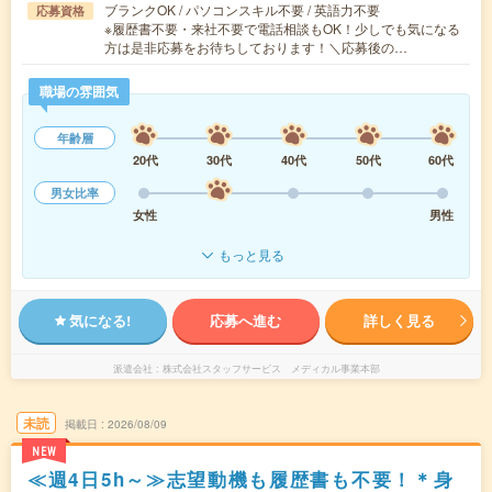
ブランクOK / パソコンスキル不要 / 英語力不要
応募資格
※履歴書不要・来社不要で電話相談もOK！少しでも気になる
方は是非応募をお待ちしております！＼応募後の…
職場の雰囲気
年齢層
20代
30代
40代
50代
60代
男女比率
女性
男性
もっと見る
気になる!
応募へ進む
詳しく見る
派遣会社
株式会社スタッフサービス メディカル事業本部
未読
掲載日
2026/08/09
NEW
≪週4日5h～≫志望動機も履歴書も不要！＊身