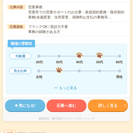
営業事務
仕事内容
営業所での営業サポートのお仕事・新規契約業務・既存契約
業務(名義変更、住所変更、保険料お支払の事務等…
ブランクOK / 英語力不要
応募資格
事務の経験がある方
職場の雰囲気
年齢層
20代
30代
40代
50代
60代
男女比率
女性
男性
もっと見る
気になる!
応募へ進む
詳しく見る
派遣会社
株式会社リクルートスタッフィング