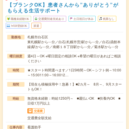
【ブランクOK】患者さんから”ありがとう”が
もらえる生活サポート
職種未経験OK
交通費別途支給あり
土日祝日が休み
残業なし
WEB登録OK
派遣
札幌市白石区
勤務地
東札幌駅から---分／白石(札幌市営)駅から---分／白石(函館本
線)駅から---分／南郷１８丁目駅から---分／菊水駅から---分
週4日～OK ※曜日固定の相談OK ※希望の曜日があればご相談
曜日頻度
ください
★スタート時間選べます／1日5時間～OK～シフト例～10:00
時間
～15:0011:00～16:0012…
【現在も積極採用中！急募！】■2カ月～ 8月～、9月スター
期間
トもOK！
無資格未経験：時給1250円～ ■週払いOK ■扶養内OK ■
時給
日収1万円以上
交通費
交通費全額支給
看護助手
仕事内容