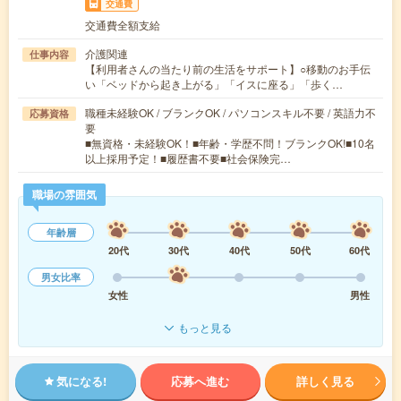
交通費
交通費全額支給
介護関連
仕事内容
【利用者さんの当たり前の生活をサポート】○移動のお手伝
い「ベッドから起き上がる」「イスに座る」「歩く…
職種未経験OK / ブランクOK / パソコンスキル不要 / 英語力不
応募資格
要
■無資格・未経験OK！■年齢・学歴不問！ブランクOK!■10名
以上採用予定！■履歴書不要■社会保険完…
職場の雰囲気
年齢層
20代
30代
40代
50代
60代
男女比率
女性
男性
もっと見る
気になる!
応募へ進む
詳しく見る