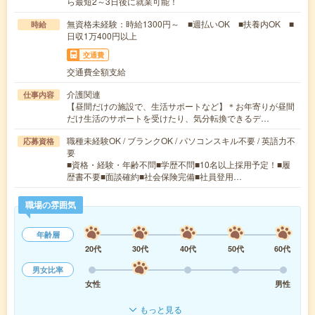
ら最短2～3日後に就業可能！
無資格未経験：時給1300円～ ■週払いOK ■扶養内OK ■
時給
日収1万400円以上
交通費
交通費全額支給
介護関連
仕事内容
【昼間だけの施設で、生活サポートなど】＊お年寄りが昼間
だけ生活のサポートを受けたり、気分転換できるデ…
職種未経験OK / ブランクOK / パソコンスキル不要 / 英語力不
応募資格
要
■資格・経験・年齢不問■学歴不問■10名以上採用予定！■履
歴書不要■面談確約■社会保険完備■社員登用…
職場の雰囲気
年齢層
20代
30代
40代
50代
60代
男女比率
女性
男性
もっと見る