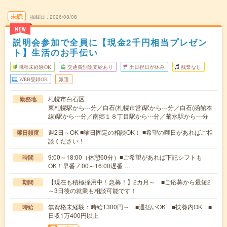
未読
掲載日
2026/08/08
NEW
説明会参加で全員に【現金2千円相当プレゼン
ト】生活のお手伝い
職種未経験OK
交通費別途支給あり
土日祝日が休み
残業なし
WEB登録OK
派遣
札幌市白石区
勤務地
東札幌駅から---分／白石(札幌市営)駅から---分／白石(函館本
線)駅から---分／南郷１８丁目駅から---分／菊水駅から---分
週2日～OK ■曜日固定の相談OK！ ■希望の曜日があればご相
曜日頻度
談ください！
9:00～18:00（休憩60分）■ご希望があれば下記シフトも
時間
OK！早番 7:00～16:00遅番 …
【現在も積極採用中！急募！】2カ月～ ■ご応募から最短2
期間
～3日後の就業も相談可能です！
無資格未経験：時給1300円～ ■週払いOK ■扶養内OK ■
時給
日収1万400円以上