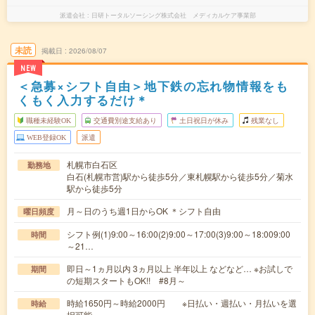
派遣会社
日研トータルソーシング株式会社 メディカルケア事業部
未読
掲載日
2026/08/07
NEW
＜急募×シフト自由＞地下鉄の忘れ物情報をも
くもく入力するだけ＊
職種未経験OK
交通費別途支給あり
土日祝日が休み
残業なし
WEB登録OK
派遣
札幌市白石区
勤務地
白石(札幌市営)駅から徒歩5分／東札幌駅から徒歩5分／菊水
駅から徒歩5分
月～日のうち週1日からOK ＊シフト自由
曜日頻度
シフト例(1)9:00～16:00(2)9:00～17:00(3)9:00～18:009:00
時間
～21…
即日～1ヵ月以内 3ヵ月以上 半年以上 などなど… ※お試しで
期間
の短期スタートもOK!! #8月～
時給1650円～時給2000円 ※日払い・週払い・月払いを選
時給
択可能