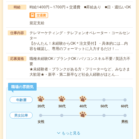
時給1400円～1700円＋交通費 ■昇給あり ■日・週払いOK
時給
交通費
規定支給
テレマーケティング・テレフォンオペレーター・コールセン
仕事内容
ター
【かんたん！未経験からOK＊注文受付】・具体的には…内
容を確認し、専用のフォーマットに入力するだけ！…
職種未経験OK / ブランクOK / パソコンスキル不要 / 英語力不
応募資格
要
★未経験者・ブランクがある方・フリーターなど、みなさま
大歓迎★・新卒・第二新卒など社会人経験がほとん…
職場の雰囲気
年齢層
20代
30代
40代
50代
60代
男女比率
女性
男性
もっと見る