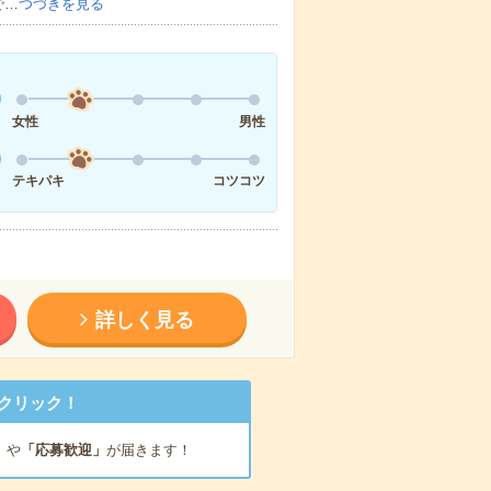
で…
つづきを見る
女性
男性
テキパキ
コツコツ
詳しく見る
クリック！
」
や
「応募歓迎」
が届きます！