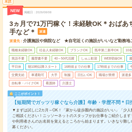
未読
NEW
掲載日
2026/08/08
3ヵ月で71万円稼ぐ！未経験OK＊おば
手など＊
派遣
介護施設や病院など ★自宅近くの施設がいいなど勤務地
派遣先
職種未経験OK
社会人未経験OK
ブランクOK
既卒第二新卒OK
10
英語不要
履歴書不要
40～50代活躍
しゅふ歓迎
WEB登録OK
週
平日休
朝10時以降スタート
16時前までの仕事
17時前までの仕事
交費支給
車通勤可
大手
制服
日払いOK
職場が禁煙
派遣多
自転車・バイクOK
看護師
介護士
ここがポイント！
【短期間でガッツリ稼ぐなら介護】年齢・学歴不問＊日払
▼まずは試しに2カ月～OK！「家から徒歩圏内の施設がいい」「少
ご相談ください！ニッソーネットのスタッフがお仕事をご紹介します
や利用者さんのお名前を覚えるところから始まります。いきなり難し
募ください。