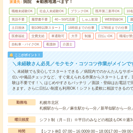
病院 ★勤務地選べます！
派遣先
職種未経験OK
社会人未経験OK
ブランクOK
既卒第二新卒OK
10
英語不要
履歴書不要
40～50代活躍
しゅふ歓迎
WEB登録OK
週
土日祝休
朝10時以降スタート
16時前までの仕事
17時前までの仕事
医療福祉
交費支給
車通勤可
大手
制服
日払いOK
職場が禁
自転車・バイクOK
看護師
介護士
ここがポイント！
＼未経験さん必見／モクモク・コツコツ作業がメインで
＼ 未経験でも安心してスタートできる ／病院内でのかんたんなサポ
伝いや備品チェックなど、すぐ覚えられる作業からスタートします。
験は不要です！＼ はじめやすさもバッチリ ／面談・登録はお電話で
きます。さらに日払い制度も利用OK！シフトも柔軟に相談できるの
勤務地
札幌市北区
札幌駅から---分／麻生駅から---分／新琴似駅から---分
曜日頻度
シフト制（月～日）※平日のみなどの相談もOK※週3
時間
【シフト例】07:00～16:0009:00～18:0017:00