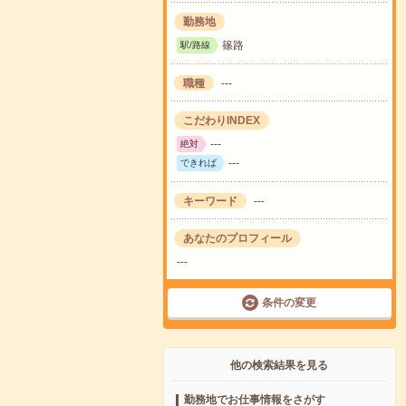
勤務地
篠路
駅/路線
職種
---
こだわりINDEX
---
絶対
---
できれば
キーワード
---
あなたのプロフィール
---
条件の変更
他の検索結果を見る
勤務地でお仕事情報をさがす