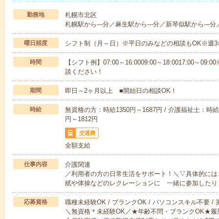
勤務地
札幌市北区
札幌駅から---分／麻生駅から---分／新琴似駅から---分
曜日頻度
シフト制（月～日）※平日のみなどの相談もOK※週3
時間
【シフト例】07:00～16:0009:00～18:0017:00
談ください！
期間
即日～2ヶ月以上 ■開始日の相談OK！
時給
無資格の方：時給1350円～1687円 / 介護福祉士：時給1
円～1812円
交通費
全額支給
仕事内容
介護関連
／利用者の方の日常生活をサポート！＼▽具体的には
紙や体操などのレクレーションに 一緒に参加したり
応募資格
職種未経験OK / ブランクOK / パソコンスキル不要 /
＼無資格＊未経験OK／★年齢不問・ブランクOK★履