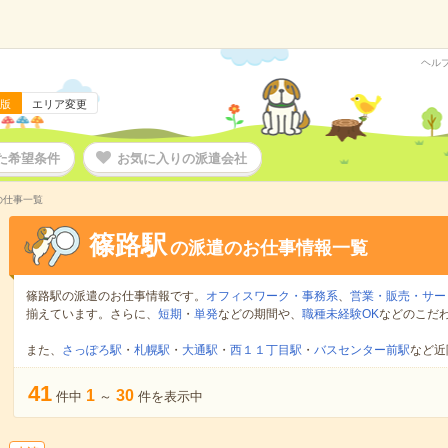
ヘル
版
エリア変更
た希望条件
お気に入りの派遣会社
の仕事一覧
篠路駅
の派遣のお仕事情報一覧
篠路駅の派遣のお仕事情報です。
オフィスワーク・事務系
、
営業・販売・サー
揃えています。さらに、
短期
・
単発
などの期間や、
職種未経験OK
などのこだ
また、
さっぽろ駅
・
札幌駅
・
大通駅
・
西１１丁目駅
・
バスセンター前駅
など近
41
1
30
件中
～
件を表示中