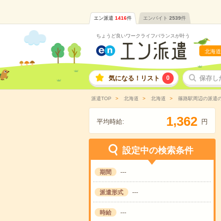
エン派遣
1416
件
エンバイト
2539
件
ちょうど良いワークライフバランスが叶う
北海道
気になる！リスト
0
保存し
派遣TOP
北海道
北海道
篠路駅周辺の派遣
,
1
3
6
2
平均時給:
円
設定中の検索条件
期間
---
派遣形式
---
時給
---