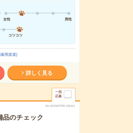
女性
男性
コツコツ
雇用派遣)
詳しく見る
一括
応募
No.NISNHTRK-2BJ01
で備品のチェック