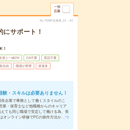
一括
応募
No.TEMP北海道_01・AC
的にサポート！
K！
友達と一緒OK
OA不要
英語不要
装自由
職場が禁煙
派遣多
経験・スキルは必要ありません！
優良企業で事務として働くスタイルのこ
・営業・保育士など他職種からのキャリア
越えても同じ職場で安定して働ける為、長
間はオンライン研修でPCの操作方法か…
つ