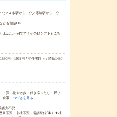
／北２４条駅から---分／篠路駅から---分
なども相談OK
～09:00※ 上記は一例です！その他シフトもご相
550円～1937円 / 初任者以上：時給1450
…・買い物や散歩に付き添ったり・折り
・食事…
つづきを見る
 英語力不要
歴書不要・来社不要（電話登録OK）★社