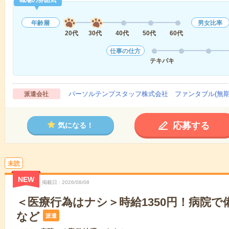
職場の雰囲気
年齢層
男女比率
20代
30代
40代
50代
60代
仕事の仕方
テキパキ
パーソルテンプスタッフ株式会社 ファンタブル(無期
派遣会社
応募する
気になる！
未読
NEW
掲載日
2026/08/08
＜医療行為はナシ＞時給1350円！病院
など
派遣