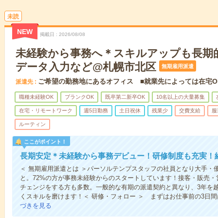
未読
NEW
掲載日
2026/08/08
未経験から事務へ＊スキルアップも長期
データ入力など@札幌市北区
無期雇用派遣
ご希望の勤務地にあるオフィス ■就業先によっては在宅O
派遣先
職種未経験OK
ブランクOK
既卒第二新卒OK
10名以上の大量募集
在宅・リモートワーク
週5日勤務
土日祝休
残業少
交費支給
服
ルーティン
ここがポイント！
長期安定＊未経験から事務デビュー！研修制度も充実！
＜ 無期雇用派遣とは ＞パーソルテンプスタッフの社員となり大手・
と。72%の方が事務未経験からのスタートしています！接客・販売
チェンジをする方も多数。一般的な有期の派遣契約と異なり、3年を
くスキルを磨けます！＜ 研修・フォロー ＞ まずはお仕事前の3日
づきを見る