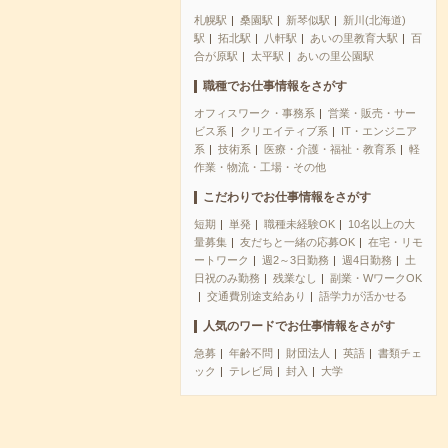
札幌駅
桑園駅
新琴似駅
新川(北海道)
駅
拓北駅
八軒駅
あいの里教育大駅
百
合が原駅
太平駅
あいの里公園駅
職種でお仕事情報をさがす
オフィスワーク・事務系
営業・販売・サー
ビス系
クリエイティブ系
IT・エンジニア
系
技術系
医療・介護・福祉・教育系
軽
作業・物流・工場・その他
こだわりでお仕事情報をさがす
短期
単発
職種未経験OK
10名以上の大
量募集
友だちと一緒の応募OK
在宅・リモ
ートワーク
週2～3日勤務
週4日勤務
土
日祝のみ勤務
残業なし
副業・WワークOK
交通費別途支給あり
語学力が活かせる
人気のワードでお仕事情報をさがす
急募
年齢不問
財団法人
英語
書類チェ
ック
テレビ局
封入
大学