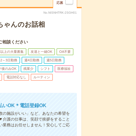
応募
No.NISNHTRK-2SGH01
あちゃんのお話相
ご相談ください
名以上の大量募集
友達と一緒OK
OA不要
2～3日勤務
週4日勤務
週5日勤務
午後のみOK
残業少
シフト
医療福祉
電話対応なし
ルーティン
いOK＊電話登録OK
人数の施設がいい」など、あなたの希望を
▼介護の仕事は、笑顔で挨拶をすること
い業務はお任せしません！安心してご応