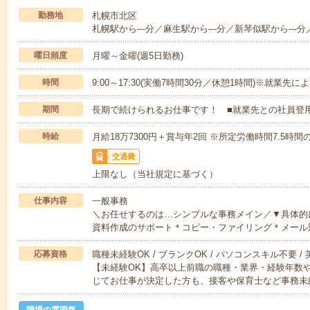
勤務地
札幌市北区
札幌駅から---分／麻生駅から---分／新琴似駅から---分
曜日頻度
月曜～金曜(週5日勤務)
時間
9:00～17:30(実働7時間30分／休憩1時間)※就業先に
期間
長期で続けられるお仕事です！ ■就業先との社員登
時給
月給18万7300円＋賞与年2回 ※所定労働時間7.5時
交通費
上限なし（当社規定に基づく）
仕事内容
一般事務
＼お任せするのは…シンプルな事務メイン／▼具体的
資料作成のサポート＊コピー・ファイリング＊メール
応募資格
職種未経験OK / ブランクOK / パソコンスキル不要 /
【未経験OK】高卒以上前職の職種・業界・経験年数
じてお仕事が決定した方も、接客や保育士など事務未