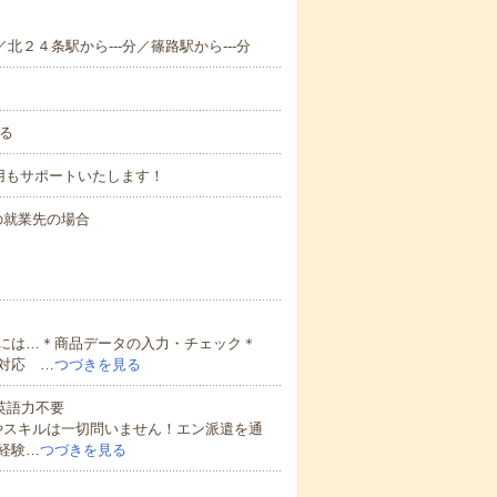
／北２４条駅から---分／篠路駅から---分
よる
用もサポートいたします！
間の就業先の場合
には…＊商品データの入力・チェック＊
対応 …
つづきを見る
 英語力不要
やスキルは一切問いません！エン派遣を通
経験…
つづきを見る