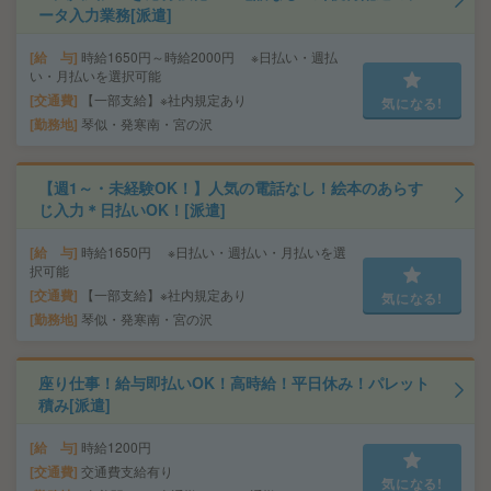
ータ入力業務[派遣]
給 与
時給1650円～時給2000円 ※日払い・週払
い・月払いを選択可能
交通費
【一部支給】※社内規定あり
気になる!
勤務地
琴似・発寒南・宮の沢
【週1～・未経験OK！】人気の電話なし！絵本のあらす
じ入力＊日払いOK！[派遣]
給 与
時給1650円 ※日払い・週払い・月払いを選
択可能
交通費
【一部支給】※社内規定あり
気になる!
勤務地
琴似・発寒南・宮の沢
座り仕事！給与即払いOK！高時給！平日休み！パレット
積み[派遣]
給 与
時給1200円
交通費
交通費支給有り
気になる!