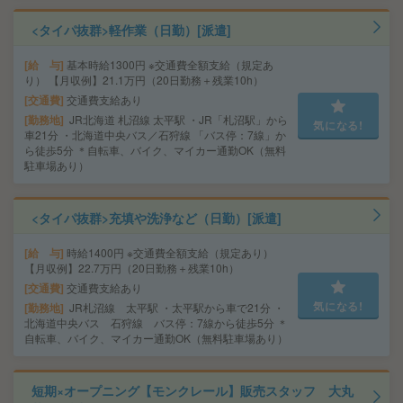
<タイパ抜群>軽作業（日勤）[派遣]
給 与
基本時給1300円 ※交通費全額支給（規定あ
り） 【月収例】21.1万円（20日勤務＋残業10h）
交通費
交通費支給あり
勤務地
JR北海道 札沼線 太平駅 ・JR「札沼駅」から
気になる!
車21分 ・北海道中央バス／石狩線 「バス停：7線」か
ら徒歩5分 ＊自転車、バイク、マイカー通勤OK（無料
駐車場あり）
<タイパ抜群>充填や洗浄など（日勤）[派遣]
給 与
時給1400円 ※交通費全額支給（規定あり）
【月収例】22.7万円（20日勤務＋残業10h）
交通費
交通費支給あり
気になる!
勤務地
JR札沼線 太平駅 ・太平駅から車で21分 ・
北海道中央バス 石狩線 バス停：7線から徒歩5分 ＊
自転車、バイク、マイカー通勤OK（無料駐車場あり）
短期×オープニング【モンクレール】販売スタッフ 大丸