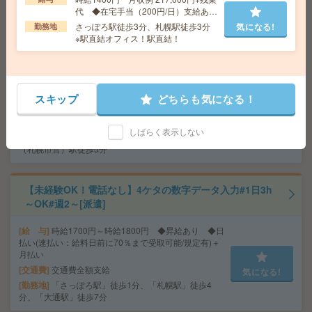
代 ◆在宅手当（200円/日）支給あり
交通費
交通費支給有り
気になる!
♪
さっぽろ駅徒歩3分、札幌駅徒歩3分
気になる!
勤務地
勤務地
北海道石狩市 ※車通勤OK
※駅直結オフィス！駅直結！
〈17時30分まで〉未経験の方でもOK＊簡単事務[派遣]
給 与
時給1500円＋交 【月収例】240,000円～ ■
スキップ
どちらも気になる！
給与の前払いが可能な速払いサービスあり
交通費
交通費支給あり
気になる!
しばらく表示しない
勤務地
北海道札幌市西区 札幌地下鉄東西線 琴似
（札幌市営）駅徒歩5分
【未経験OK！電話なし】4ケタの数字データ入力#1日3h
～OK#週2～[派遣]
給 与
時給1700円～時給1800円 ◆昇給あり ◆日
払い(速払い：給料日前に70％まで受取可能/規定有)＋
月払い
交通費
交通費全額支給
気になる!
勤務地
「さっぽろ駅」徒歩1分、「札幌駅」徒歩4
分、「大通駅」徒歩7分