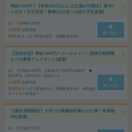
時給1500円＊【年収400万以上×正社員の可能性】賞与4
ヶ月分！手当充実＊事務[正社員への紹介予定派遣]
給 与
時給1500円
交通費
全額支給
気になる!
勤務地
さっぽろ駅徒歩2分、札幌駅徒歩3分
【完全在宅】時給1400円＊メールメイン！面接日程調整
などの事務アシスタント[派遣]
給 与
時給1400円 月収例 217,000円+残業代 ◆
在宅手当（200円/日）支給あり♪
交通費
全額支給
気になる!
勤務地
さっぽろ駅徒歩3分、札幌駅徒歩3分 ※駅直結
オフィス！駅直結！
【東区/期間限定】大学での図書館司書のお仕事＊車通勤
OK[派遣]
給 与
時給1370円