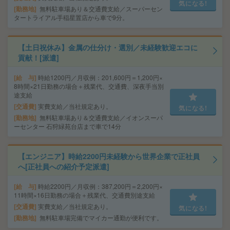
気になる!
勤務地
無料駐車場あり＆交通費支給／スーパーセン
タートライアル手稲星置店から車で9分。
【土日祝休み】金属の仕分け・選別／未経験歓迎エコに
貢献！[派遣]
給 与
時給1200円／月収例：201,600円＝1,200円×
8時間×21日勤務の場合＋残業代、交通費、深夜手当別
途支給
交通費
実費支給／当社規定あり。
気になる!
勤務地
無料駐車場あり＆交通費支給／イオンスーパ
ーセンター 石狩緑苑台店まで車で14分
【エンジニア】時給2200円未経験から世界企業で正社員
へ[正社員への紹介予定派遣]
給 与
時給2200円／月収例：387,200円＝2,200円×
11時間×16日勤務の場合＋残業代、交通費別途支給
交通費
実費支給／当社規定あり。
気になる!
勤務地
無料駐車場完備でマイカー通勤が便利です。