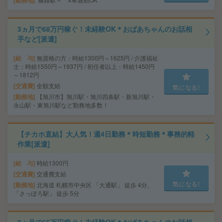
勤務地
3ヵ月で68万円稼ぐ！未経験OK＊おばあちゃんのお話相
手など[派遣]
給 与
無資格の方：時給1300円～1625円 / 介護福祉
士：時給1550円～1937円 / 初任者以上：時給1450円
～1812円
交通費
全額支給
気になる!
勤務地
【旭川市】旭川駅・旭川四条駅・新旭川駅・
永山駅・東旭川駅など勤務地多数！
【チカホ直結】大人気！週4日勤務＊時短勤務＊事務的軽
作業[派遣]
給 与
時給1300円
交通費
交通費支給
気になる!
勤務地
北海道 札幌市中央区 「大通駅」 徒歩 4分,
「さっぽろ駅」 徒歩 5分