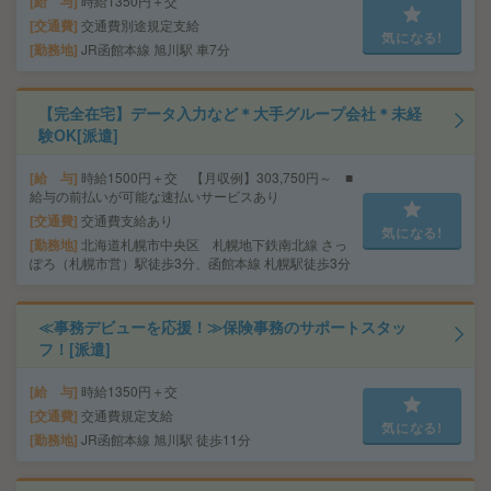
給 与
時給1350円＋交
交通費
交通費別途規定支給
気になる!
勤務地
JR函館本線 旭川駅 車7分
【完全在宅】データ入力など＊大手グループ会社＊未経
験OK[派遣]
給 与
時給1500円＋交 【月収例】303,750円～ ■
給与の前払いが可能な速払いサービスあり
交通費
交通費支給あり
気になる!
勤務地
北海道札幌市中央区 札幌地下鉄南北線 さっ
ぽろ（札幌市営）駅徒歩3分、函館本線 札幌駅徒歩3分
≪事務デビューを応援！≫保険事務のサポートスタッ
フ！[派遣]
給 与
時給1350円＋交
交通費
交通費規定支給
気になる!
勤務地
JR函館本線 旭川駅 徒歩11分