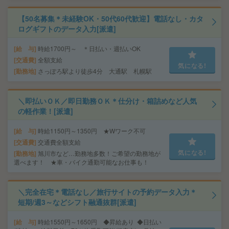
【50名募集＊未経験OK・50代60代歓迎】電話なし・カタ
ログギフトのデータ入力[派遣]
給 与
時給1700円～ ＊日払い・週払いOK
交通費
全額支給
気になる!
勤務地
さっぽろ駅より徒歩4分 大通駅 札幌駅
＼即払いＯＫ／即日勤務ＯＫ＊仕分け・箱詰めなど人気
の軽作業！[派遣]
給 与
時給1150円～1350円 ★Wワーク不可
交通費
交通費全額支給
気になる!
勤務地
旭川市など…勤務地多数！ご希望の勤務地が
選べます！ ★車・バイク通勤可能なお仕事も！
＼完全在宅＊電話なし／旅行サイトの予約データ入力＊
短期/週3～などシフト融通抜群[派遣]
給 与
時給1550円～1650円 ◆昇給あり ◆日払い