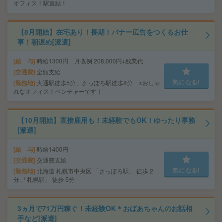
オフィス！駅直結！
【8月開始】在宅あり！長期！バナー広告をつくるお仕
事！朝遅め[派遣]
給 与
時給1300円 月収例 208,000円+残業代
交通費
全額支給
気になる!
勤務地
大通駅徒歩5分、さっぽろ駅徒歩8分 ※おしゃ
れなオフィス！ベンチャーです！
【10月開始】直接雇用も！未経験でもOK！ゆったり事務
[派遣]
給 与
時給1400円
交通費
交通費支給
気になる!
勤務地
北海道 札幌市中央区 「さっぽろ駅」 徒歩 2
分,「札幌駅」 徒歩 5分
3ヵ月で71万円稼ぐ！未経験OK＊おばあちゃんのお話相
手など[派遣]