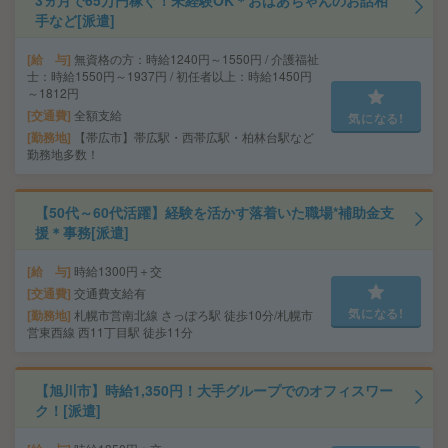
3ヵ月で65万円稼ぐ！未経験OK＊おばあちゃんのお話相
手など[派遣]
給 与
無資格の方：時給1240円～1550円 / 介護福祉
士：時給1550円～1937円 / 初任者以上：時給1450円
～1812円
交通費
全額支給
気になる!
勤務地
【帯広市】帯広駅・西帯広駅・柏林台駅など
勤務地多数！
【50代～60代活躍】経験を活かす落着いた職場*補助金支
援＊事務[派遣]
給 与
時給1300円＋交
交通費
交通費支給有
気になる!
勤務地
札幌市営南北線 さっぽろ駅 徒歩10分/札幌市
営東西線 西11丁目駅 徒歩11分
【旭川市】時給1,350円！大手グループでのオフィスワー
ク！[派遣]