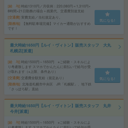
給 与
時給1310円／月収例：220,080円＝1,310円×
8時間×21日勤務の場合＋残業代、交通費別途支給
交通費
実費支給／当社規定あり。
気になる!
勤務地
【無料駐車場完備】マイカー通勤がおすすめ
です！
最大時給1650円【ルイ・ヴィトン】販売スタッフ 大丸
札幌店[派遣]
給 与
時給1500円～1650円 ※ご経験・スキルによ
り考慮致します スマホでかんたんに前払いで給与が受
け取れます（※上限、条件あり）
交通費
交通費全額支給（規定あり）
気になる!
勤務地
北海道札幌市中央区 JR「札幌駅」、地下鉄
「さっぽろ駅」直結
最大時給1650円【ルイ・ヴィトン】販売スタッフ 丸井
今井[派遣]
給 与
時給1500円～1650円 ※ご経験・スキルによ
り考慮致します スマホでかんたんに前払いで給与が受