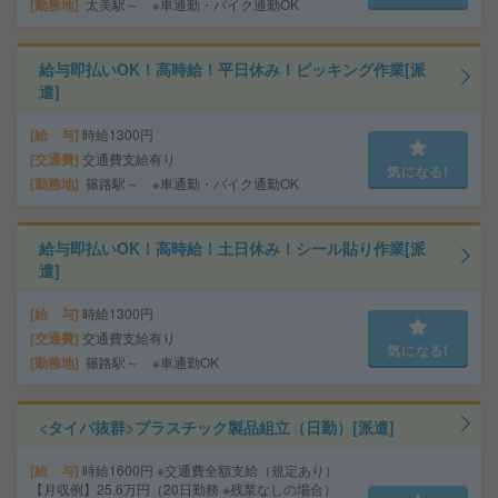
勤務地
太美駅～ ※車通勤・バイク通勤OK
給与即払いOK！高時給！平日休み！ピッキング作業[派
遣]
給 与
時給1300円
交通費
交通費支給有り
気になる!
勤務地
篠路駅～ ※車通勤・バイク通勤OK
給与即払いOK！高時給！土日休み！シール貼り作業[派
遣]
給 与
時給1300円
交通費
交通費支給有り
気になる!
勤務地
篠路駅～ ※車通勤OK
<タイパ抜群>プラスチック製品組立（日勤）[派遣]
給 与
時給1600円 ※交通費全額支給（規定あり）
【月収例】25.6万円（20日勤務 ※残業なしの場合）