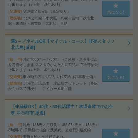
け取れます（※上限、条件あり）
交通費
交通費全額支給（規定あり）
気になる!
勤務地
北海道札幌市中央区 札幌市営地下鉄南北
線・東西線・東豊線「大通駅」直結
週3～／ネイルOK【マイケル・コース】販売スタッフ
北広島[派遣]
給 与
時給1600円～1700円 ※ご経験・スキルによ
り考慮致します スマホでかんたんに前払いで給与が受
け取れます（※上限、条件あり）
交通費
車通勤の方はガソリン代支給（駐車場完備）
気になる!
勤務地
北海道北広島市 北広島アウトレット（各駅
からバスで25分） マイカー通勤可能
【未経験OK】40代・50代活躍中！常温倉庫でのお仕
事 ＠石狩市[派遣]
給 与
時給1188円／月収例：199,584円＝1,188円×
8時間×21日勤務の場合＋残業代、交通費別途支給
交通費
実費支給／当社規定あり。