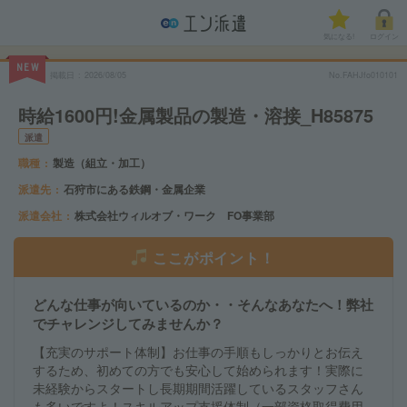
気になる!
ログイン
NEW
掲載日
2026/08/05
No.FAHJfo010101
時給1600円!金属製品の製造・溶接_H85875
派遣
職種
製造（組立・加工）
派遣先
石狩市にある鉄鋼・金属企業
派遣会社
株式会社ウィルオブ・ワーク FO事業部
ここがポイント！
どんな仕事が向いているのか・・そんなあなたへ！弊社
でチャレンジしてみませんか？
【充実のサポート体制】お仕事の手順もしっかりとお伝え
するため、初めての方でも安心して始められます！実際に
未経験からスタートし長期期間活躍しているスタッフさん
も多いですよ！スキルアップ支援体制（一部資格取得費用