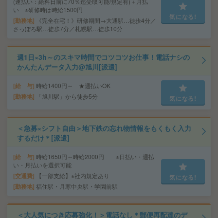
(速払い：給料日前に70％迄受取可能/規定有)＋月払
い ※研修時は時給1500円
気になる!
勤務地
《完全在宅！》研修期間→大通駅…徒歩4分／
さっぽろ駅…徒歩7分／札幌駅…徒歩10分
週1日×3h～のスキマ時間でコツコツお仕事！電話ナシの
かんたんデータ入力@旭川[派遣]
給 与
時給1400円～ ★週払いOK
勤務地
「旭川駅」から徒歩5分
気になる!
＜急募×シフト自由＞地下鉄の忘れ物情報をもくもく入力
するだけ＊[派遣]
給 与
時給1650円～時給2000円 ※日払い・週払
い・月払いを選択可能
交通費
【一部支給】※社内規定あり
気になる!
勤務地
福住駅・月寒中央駅・学園前駅
＜大人気につき応募強化！＞電話なし＊郵便再配達のデ