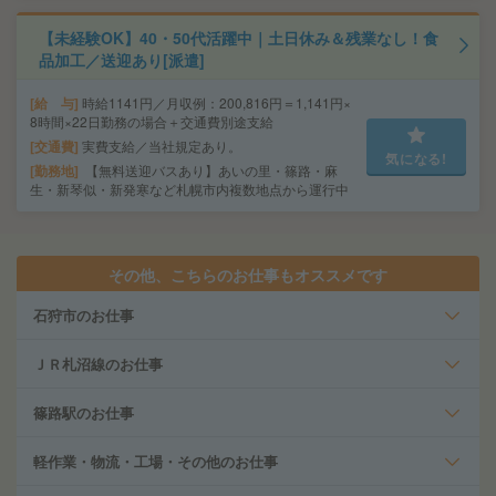
【未経験OK】40・50代活躍中｜土日休み＆残業なし！食
品加工／送迎あり[派遣]
給 与
時給1141円／月収例：200,816円＝1,141円×
8時間×22日勤務の場合＋交通費別途支給
交通費
実費支給／当社規定あり。
気になる!
勤務地
【無料送迎バスあり】あいの里・篠路・麻
生・新琴似・新発寒など札幌市内複数地点から運行中
その他、こちらのお仕事もオススメです
石狩市のお仕事
ＪＲ札沼線のお仕事
篠路駅のお仕事
軽作業・物流・工場・その他のお仕事