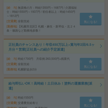
給 与
無資格の方：時給1350円～1687円 / 介護福祉
士：時給1550円～1937円 / 初任者以上：時給1450円
～1812円
交通費
全額支給
気になる!
勤務地
【札幌市北区】札幌・麻生・新琴似・北２４
条・篠路など勤務地多数！
正社員のチャンスあり！年収450万以上×賞与年2回/6.5ヶ
月分＊営業[正社員への紹介予定派遣]
給 与
時給1700円 月収例 263,500円+残業代
交通費
全額支給
気になる!
勤務地
札幌駅徒歩2分
給与即払いOK！高時給！土日休み！塗料の運搬業務[派
遣]
給 与
時給1550円
交通費
交通費支給有り
気になる!
篠路駅～ ※車通勤OK