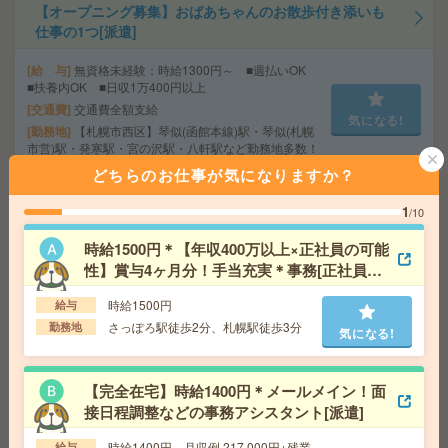
【オープニング募集】おばあちゃんのお散歩付き添いも
仕事の1つ[派遣]
給 与
無資格未経験：時給1300円～ ■週払いOK
■扶養内OK ■日収1万400円以上
交通費
交通費全額支給
気になる!
勤務地
【札幌市西区】琴似(函館本線)駅・琴似(札幌
市営)駅・発寒駅・宮の沢駅・八軒駅など勤務地多数！
どちらのお仕事が気になりますか？
＼週1～＆時短もOK／図書館、新規書籍の情報を入力す
1
/10
るだけ！WワークOK[派遣]
時給1500円＊【年収400万以上×正社員の可能
給 与
時給1800円
性】賞与4ヶ月分！手当充実＊事務[正社員へ
交通費
交通費込
の紹介予定派遣]
時給1500円
給与
気になる!
勤務地
札幌駅/さっぽろ駅/大通り駅より徒歩5分、西1
1丁目、すすきの駅より徒歩10分
さっぽろ駅徒歩2分、札幌駅徒歩3分
勤務地
気になる!
高時給！車通勤OK！土日休み！オーバーホール作業[派
【完全在宅】時給1400円＊メールメイン！面
遣]
接日程調整などの事務アシスタント[派遣]
給 与
時給1400円
時給1400円 月収例 217,000円+残業
給与