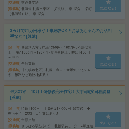
交通費
交通費支給
気になる!
勤務地
北海道 札幌市東区 「拓北駅」 車 12分,「栄町
（北海道）駅」 車 12分
3ヵ月で71万円稼ぐ！未経験OK＊おばあちゃんのお話相
手など＊[派遣]
給 与
無資格の方：時給1350円～1687円 / 介護福祉
士：時給1550円～1937円 / 初任者以上：時給1450円
～1812円
交通費
全額支給
気になる!
勤務地
【札幌市北区】札幌・麻生・新琴似・北２４
条・篠路など勤務地多数！
最大27名！10月！研修後完全在宅！大手×面接日程調整
[派遣]
給 与
時給1400円 月収例 217,000円+残業代 ◆
在宅手当（200円/日）支給あり♪
交通費
全額支給
気になる!
勤務地
さっぽろ駅徒歩3分、札幌駅徒歩3分 ※駅直結