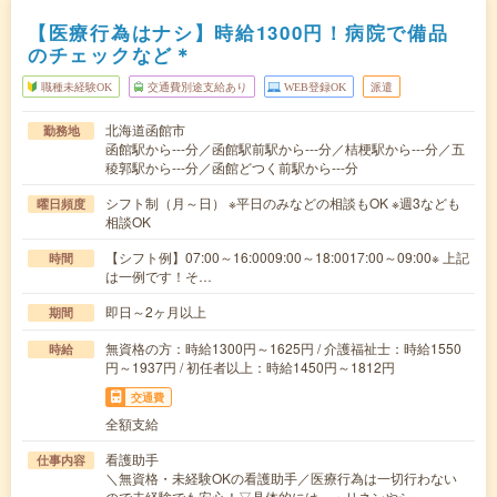
【医療行為はナシ】時給1300円！病院で備品
のチェックなど＊
職種未経験OK
交通費別途支給あり
WEB登録OK
派遣
北海道函館市
勤務地
函館駅から---分／函館駅前駅から---分／桔梗駅から---分／五
稜郭駅から---分／函館どつく前駅から---分
シフト制（月～日） ※平日のみなどの相談もOK ※週3なども
曜日頻度
相談OK
【シフト例】07:00～16:0009:00～18:0017:00～09:00※ 上記
時間
は一例です！そ…
即日～2ヶ月以上
期間
無資格の方：時給1300円～1625円 / 介護福祉士：時給1550
時給
円～1937円 / 初任者以上：時給1450円～1812円
交通費
全額支給
看護助手
仕事内容
＼無資格・未経験OKの看護助手／医療行為は一切行わない
ので未経験でも安心！▽具体的には…・リネンやシ…