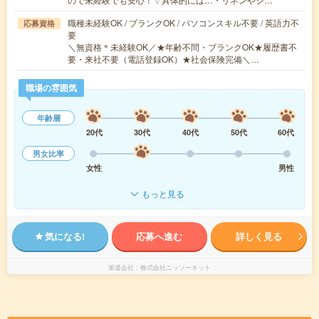
職種未経験OK / ブランクOK / パソコンスキル不要 / 英語力不
応募資格
要
＼無資格＊未経験OK／★年齢不問・ブランクOK★履歴書不
要・来社不要（電話登録OK）★社会保険完備＼…
職場の雰囲気
年齢層
20代
30代
40代
50代
60代
男女比率
女性
男性
もっと見る
気になる!
応募へ進む
詳しく見る
派遣会社
株式会社ニッソーネット