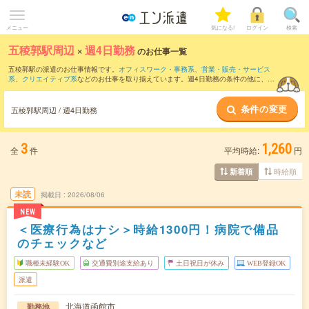
メニュー
気になる!
ログイン
検索
五稜郭駅周辺
×
週4日勤務
のお仕事一覧
五稜郭駅の派遣のお仕事情報です。
オフィスワーク・事務系
、
営業・販売・サービス
系
、
クリエイティブ系
などのお仕事を取り揃えています。週4日勤務の条件の他に、
交
通費別途支給あり
、
職種未経験OK
、
友だちと一緒の応募OK
などのこだわり条件も取
り揃えています。
条件の変更
五稜郭駅周辺 / 週4日勤務
3
1,260
全
件
平均時給:
円
時給順
新着順
未読
掲載日
2026/08/06
NEW
＜医療行為はナシ＞時給1300円！病院で備品
のチェックなど
職種未経験OK
交通費別途支給あり
土日祝日が休み
WEB登録OK
派遣
北海道函館市
勤務地