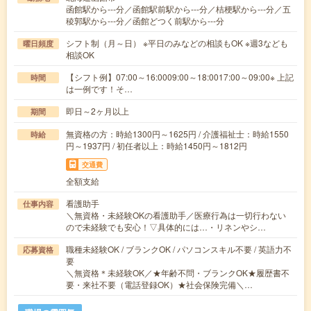
函館駅から---分／函館駅前駅から---分／桔梗駅から---分／五
稜郭駅から---分／函館どつく前駅から---分
シフト制（月～日） ※平日のみなどの相談もOK ※週3なども
曜日頻度
相談OK
【シフト例】07:00～16:0009:00～18:0017:00～09:00※ 上記
時間
は一例です！そ…
即日～2ヶ月以上
期間
無資格の方：時給1300円～1625円 / 介護福祉士：時給1550
時給
円～1937円 / 初任者以上：時給1450円～1812円
交通費
全額支給
看護助手
仕事内容
＼無資格・未経験OKの看護助手／医療行為は一切行わない
ので未経験でも安心！▽具体的には…・リネンやシ…
職種未経験OK / ブランクOK / パソコンスキル不要 / 英語力不
応募資格
要
＼無資格＊未経験OK／★年齢不問・ブランクOK★履歴書不
要・来社不要（電話登録OK）★社会保険完備＼…