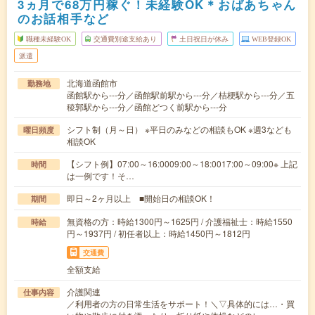
3ヵ月で68万円稼ぐ！未経験OK＊おばあちゃん
のお話相手など
職種未経験OK
交通費別途支給あり
土日祝日が休み
WEB登録OK
派遣
北海道函館市
勤務地
函館駅から---分／函館駅前駅から---分／桔梗駅から---分／五
稜郭駅から---分／函館どつく前駅から---分
シフト制（月～日） ※平日のみなどの相談もOK ※週3なども
曜日頻度
相談OK
【シフト例】07:00～16:0009:00～18:0017:00～09:00※ 上記
時間
は一例です！そ…
即日～2ヶ月以上 ■開始日の相談OK！
期間
無資格の方：時給1300円～1625円 / 介護福祉士：時給1550
時給
円～1937円 / 初任者以上：時給1450円～1812円
交通費
全額支給
介護関連
仕事内容
／利用者の方の日常生活をサポート！＼▽具体的には…・買