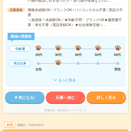
い物や散歩に付き添ったり・折り紙や体操などのレ…
職種未経験OK / ブランクOK / パソコンスキル不要 / 英語力不
応募資格
要
＼無資格＊未経験OK／★年齢不問・ブランクOK★履歴書不
要・来社不要（電話登録OK）★社会保険完備＼…
職場の雰囲気
年齢層
20代
30代
40代
50代
60代
男女比率
女性
男性
もっと見る
気になる!
応募へ進む
詳しく見る
派遣会社
株式会社ニッソーネット
未読
掲載日
2026/08/01