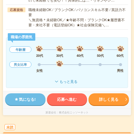
職種未経験OK / ブランクOK / パソコンスキル不要 / 英語力不
応募資格
要
＼無資格＊未経験OK／★年齢不問・ブランクOK★履歴書不
要・来社不要（電話登録OK）★社会保険完備＼…
職場の雰囲気
年齢層
20代
30代
40代
50代
60代
男女比率
女性
男性
もっと見る
気になる!
応募へ進む
詳しく見る
派遣会社
株式会社ニッソーネット
未読