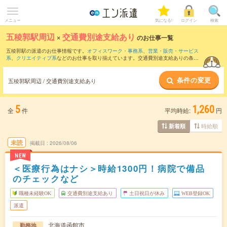
メニュー
気になる!
ログイン
検索
五稜郭駅周辺
×
交通費別途支給あり
のお仕事一覧
五稜郭駅の派遣のお仕事情報です。
オフィスワーク・事務系
、
営業・販売・サービス
系
、
クリエイティブ系
などのお仕事を取り揃えています。交通費別途支給ありの条件
の他に、
職種未経験OK
、
友だちと一緒の応募OK
、
週4日勤務
などのこだわり条件も取
り揃えています。
条件の変更
五稜郭駅周辺 / 交通費別途支給あり
5
1,260
全
件
平均時給:
円
時給順
新着順
未読
掲載日
2026/08/06
NEW
＜医療行為はナシ＞時給1300円！病院で備品
のチェックなど
職種未経験OK
交通費別途支給あり
土日祝日が休み
WEB登録OK
派遣
北海道函館市
勤務地