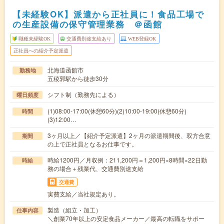
【未経験OK】派遣から正社員に！食品工場で
の生産設備の保守管理業務 ＠函館
職種未経験OK
交通費別途支給あり
WEB登録OK
正社員への紹介予定派遣
北海道函館市
勤務地
五稜郭駅から徒歩30分
シフト制（勤務先による）
曜日頻度
(1)08:00-17:00(休憩60分)(2)10:00-19:00(休憩60分)
時間
(3)12:00…
3ヶ月以上／【紹介予定派遣】2ヶ月の派遣期間後、双方合意
期間
の上で正社員となるお仕事です。
時給1200円／月収例：211,200円＝1,200円×8時間×22日勤
時給
務の場合＋残業代、交通費別途支給
交通費
実費支給／当社規定あり。
製造（組立・加工）
仕事内容
＼創業70年以上の安定食品メーカー／最高の転職をサポー