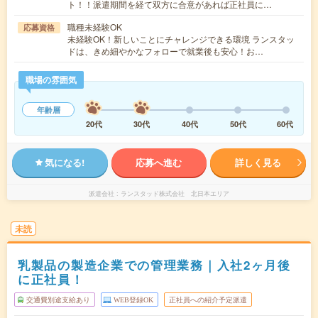
ト！！派遣期間を経て双方に合意があれば正社員に…
職種未経験OK
応募資格
未経験OK！新しいことにチャレンジできる環境 ランスタッ
ドは、きめ細やかなフォローで就業後も安心！お…
職場の雰囲気
年齢層
20代
30代
40代
50代
60代
気になる!
応募へ進む
詳しく見る
派遣会社
ランスタッド株式会社 北日本エリア
未読
乳製品の製造企業での管理業務｜入社2ヶ月後
に正社員！
交通費別途支給あり
WEB登録OK
正社員への紹介予定派遣