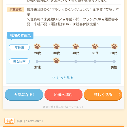
い物や散歩に付き添ったり・折り紙や体操などのレ…
職種未経験OK / ブランクOK / パソコンスキル不要 / 英語力不
応募資格
要
＼無資格＊未経験OK／★年齢不問・ブランクOK★履歴書不
要・来社不要（電話登録OK）★社会保険完備＼…
職場の雰囲気
年齢層
20代
30代
40代
50代
60代
男女比率
女性
男性
もっと見る
気になる!
応募へ進む
詳しく見る
派遣会社
株式会社ニッソーネット
未読
掲載日
2026/08/01