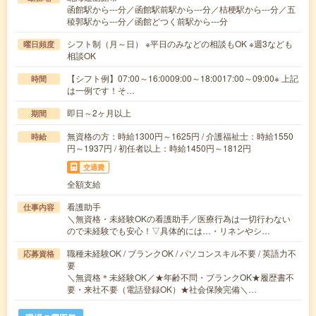
函館駅から---分／函館駅前駅から---分／桔梗駅から---分／五
稜郭駅から---分／函館どつく前駅から---分
シフト制（月～日） ※平日のみなどの相談もOK ※週3なども
曜日頻度
相談OK
【シフト例】07:00～16:0009:00～18:0017:00～09:00※ 上記
時間
は一例です！そ…
即日～2ヶ月以上
期間
無資格の方：時給1300円～1625円 / 介護福祉士：時給1550
時給
円～1937円 / 初任者以上：時給1450円～1812円
交通費
全額支給
看護助手
仕事内容
＼無資格・未経験OKの看護助手／医療行為は一切行わない
ので未経験でも安心！▽具体的には…・リネンやシ…
職種未経験OK / ブランクOK / パソコンスキル不要 / 英語力不
応募資格
要
＼無資格＊未経験OK／★年齢不問・ブランクOK★履歴書不
要・来社不要（電話登録OK）★社会保険完備＼…