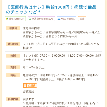
【医療行為はナシ】時給1300円！病院で備品
のチェックなど＊
職種未経験OK
交通費別途支給あり
WEB登録OK
派遣
北海道函館市
勤務地
函館駅から---分／函館駅前駅から---分／桔梗駅から---分／五
稜郭駅から---分／函館どつく前駅から---分
シフト制（月～日） ※平日のみなどの相談もOK ※週3なども
曜日頻度
相談OK
【シフト例】07:00～16:0009:00～18:0017:00～09:00※ 上記
時間
は一例です！そ…
即日～2ヶ月以上
期間
無資格の方：時給1300円～1625円 / 介護福祉士：時給1550
時給
円～1937円 / 初任者以上：時給1450円～1812円
交通費
全額支給
看護助手
仕事内容
＼無資格・未経験OKの看護助手／医療行為は一切行わない
ので未経験でも安心！▽具体的には…・リネンやシ…