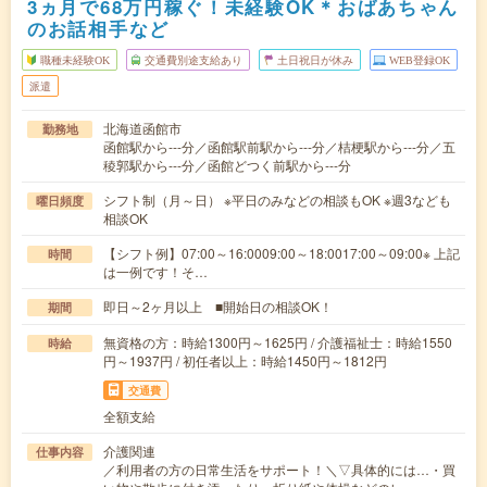
3ヵ月で68万円稼ぐ！未経験OK＊おばあちゃん
のお話相手など
職種未経験OK
交通費別途支給あり
土日祝日が休み
WEB登録OK
派遣
北海道函館市
勤務地
函館駅から---分／函館駅前駅から---分／桔梗駅から---分／五
稜郭駅から---分／函館どつく前駅から---分
シフト制（月～日） ※平日のみなどの相談もOK ※週3なども
曜日頻度
相談OK
【シフト例】07:00～16:0009:00～18:0017:00～09:00※ 上記
時間
は一例です！そ…
即日～2ヶ月以上 ■開始日の相談OK！
期間
無資格の方：時給1300円～1625円 / 介護福祉士：時給1550
時給
円～1937円 / 初任者以上：時給1450円～1812円
交通費
全額支給
介護関連
仕事内容
／利用者の方の日常生活をサポート！＼▽具体的には…・買