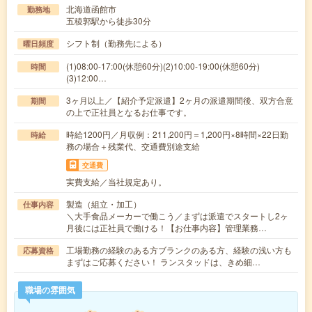
北海道函館市
勤務地
五稜郭駅から徒歩30分
シフト制（勤務先による）
曜日頻度
(1)08:00-17:00(休憩60分)(2)10:00-19:00(休憩60分)
時間
(3)12:00…
3ヶ月以上／【紹介予定派遣】2ヶ月の派遣期間後、双方合意
期間
の上で正社員となるお仕事です。
時給1200円／月収例：211,200円＝1,200円×8時間×22日勤
時給
務の場合＋残業代、交通費別途支給
交通費
実費支給／当社規定あり。
製造（組立・加工）
仕事内容
＼大手食品メーカーで働こう／まずは派遣でスタートし2ヶ
月後には正社員で働ける！【お仕事内容】管理業務…
工場勤務の経験のある方ブランクのある方、経験の浅い方も
応募資格
まずはご応募ください！ ランスタッドは、きめ細…
職場の雰囲気