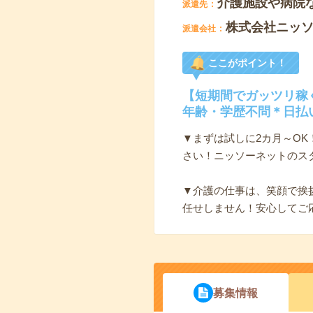
介護施設や病院
派遣先
株式会社ニッ
派遣会社
ここがポイント！
【短期間でガッツリ稼
年齢・学歴不問＊日払
▼まずは試しに2カ月～O
さい！ニッソーネットのス
▼介護の仕事は、笑顔で挨
任せしません！安心してご
募集情報