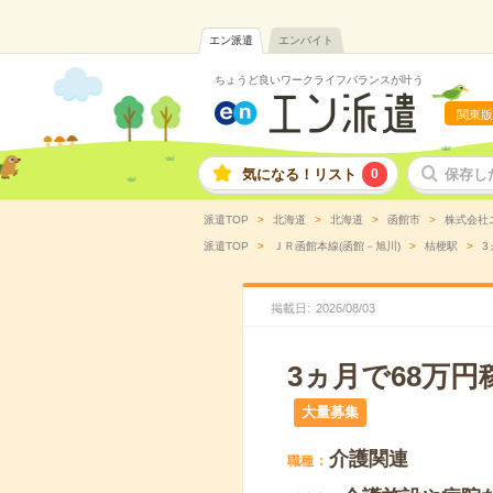
エン派遣
エンバイト
ちょうど良いワークライフバランスが叶う
関東版
気になる！リスト
0
保存し
派遣TOP
北海道
北海道
函館市
株式会社
派遣TOP
ＪＲ函館本線(函館－旭川)
桔梗駅
3
掲載日
2026
/
08
/
03
3ヵ月で68万
大量募集
介護関連
職種