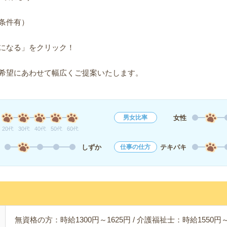
条件有）
になる」をクリック！
希望にあわせて幅広くご提案いたします。
女性
男女比率
20代
30代
40代
50代
60代
しずか
テキパキ
仕事の仕方
無資格の方：時給1300円～1625円 / 介護福祉士：時給1550円～