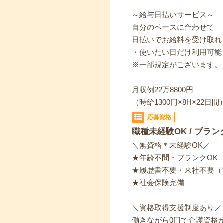
～給与日払いサービス～
自分のペースに合わせて
日払いでお給料を受け取れ
・使いたい日だけ利用可能
※一部規定がございます。
月収例22万8800円
（時給1300円×8H×22日間
応募資格
職種未経験OK / ブラン
＼無資格＊未経験OK／
★年齢不問・ブランクOK
★履歴書不要・来社不要（
★社会保険完備
＼資格取得支援制度あり／
働きながら0円で介護資格