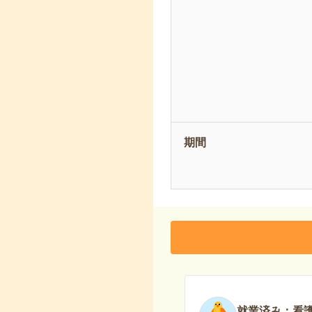
期間
就業済み：看