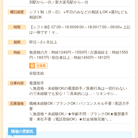
別駅から---分／新大楽毛駅から---分
シフト制（月～日） ※平日のみなどの相談もOK ※週3なども
曜日頻度
相談OK
【シフト例】07:00～16:0009:00～18:0017:00～09:00※ 上記
時間
は一例です！そ…
即日～2ヶ月以上
期間
無資格の方：時給1240円～1550円 / 介護福祉士：時給1550
時給
円～1937円 / 初任者以上：時給1450円～1812円
交通費
全額支給
看護助手
仕事内容
＼無資格・未経験OKの看護助手／医療行為は一切行わない
ので未経験でも安心！▽具体的には…・リネンやシ…
職種未経験OK / ブランクOK / パソコンスキル不要 / 英語力不
応募資格
要
＼無資格＊未経験OK／★年齢不問・ブランクOK★履歴書不
要・来社不要（電話登録OK）★社会保険完備＼…
職場の雰囲気