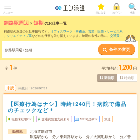
メニュー
気になる!
ログイン
検索
釧路駅周辺
×
短期
のお仕事一覧
釧路駅の派遣のお仕事情報です。
オフィスワーク・事務系
、
営業・販売・サービス系
、
クリエイティブ系
などのお仕事を取り揃えています。短期の条件の他に、
交通費別
途支給あり
、
職種未経験OK
、
友だちと一緒の応募OK
などでもお探し頂けます。
条件の変更
釧路駅周辺 / 短期
1
1,200
全
件
平均時給:
円
時給順
新着順
未読
掲載日
2026/07/31
【医療行為はナシ】時給1240円！病院で備品
のチェックなど＊
職種未経験OK
交通費別途支給あり
WEB登録OK
派遣
北海道釧路市
勤務地
釧路駅から---分／東釧路駅から---分／大楽毛駅から---分／音