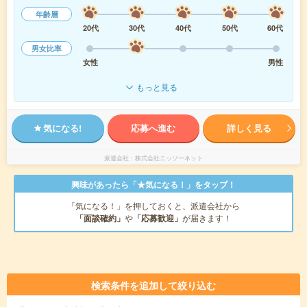
年齢層
20代
30代
40代
50代
60代
男女比率
女性
男性
もっと見る
気になる!
応募へ進む
詳しく見る
派遣会社
株式会社ニッソーネット
興味があったら「★気になる！」をタップ！
「気になる！」を押しておくと、派遣会社から
「面談確約」
や
「応募歓迎」
が届きます！
検索条件を追加して絞り込む