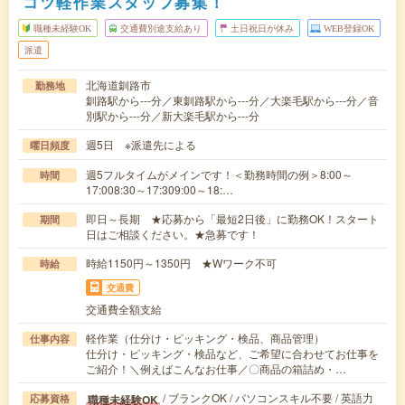
コツ軽作業スタッフ募集！
職種未経験OK
交通費別途支給あり
土日祝日が休み
WEB登録OK
派遣
北海道釧路市
勤務地
釧路駅から---分／東釧路駅から---分／大楽毛駅から---分／音
別駅から---分／新大楽毛駅から---分
週5日 ※派遣先による
曜日頻度
週5フルタイムがメインです！＜勤務時間の例＞8:00～
時間
17:008:30～17:309:00～18:…
即日～長期 ★応募から「最短2日後」に勤務OK！スタート
期間
日はご相談ください。★急募です！
時給1150円～1350円 ★Wワーク不可
時給
交通費
交通費全額支給
軽作業（仕分け・ピッキング・検品、商品管理）
仕事内容
仕分け・ピッキング・検品など、ご希望に合わせてお仕事を
ご紹介！＼例えばこんなお仕事／〇商品の箱詰め・…
/ ブランクOK / パソコンスキル不要 / 英語力
職種未経験OK
応募資格