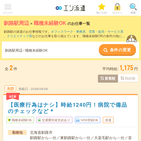
メニュー
気になる!
ログイン
検索
釧路駅周辺
×
職種未経験OK
のお仕事一覧
釧路駅の派遣のお仕事情報です。
オフィスワーク・事務系
、
営業・販売・サービス系
、
クリエイティブ系
などのお仕事を取り揃えています。職種未経験OKの条件の他に、
交通費別途支給あり
、
友だちと一緒の応募OK
、
週4日勤務
などのこだわり条件も取り
揃えています。
条件の変更
釧路駅周辺 / 職種未経験OK
2
1,175
全
件
平均時給:
円
時給順
新着順
未読
掲載日
2026/08/08
NEW
【医療行為はナシ】時給1240円！病院で備品
のチェックなど＊
職種未経験OK
交通費別途支給あり
WEB登録OK
派遣
北海道釧路市
勤務地
釧路駅から---分／東釧路駅から---分／大楽毛駅から---分／音