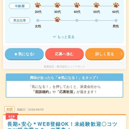
年齢層
20代
30代
40代
50代
60代
男女比率
女性
男性
もっと見る
気になる!
応募へ進む
詳しく見る
派遣会社
株式会社ニッソーネット
興味があったら「★気になる！」をタップ！
「気になる！」を押しておくと、派遣会社から
「面談確約」
や
「応募歓迎」
が届きます！
未読
掲載日
2026/08/05
NEW
長期×安心＊WEB登録OK！未経験歓迎〇コツ