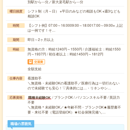
別駅から---分／新大楽毛駅から---分
シフト制（月～日） ※平日のみなどの相談もOK ※週3なども
曜日頻度
相談OK
【シフト例】07:00～16:0009:00～18:0017:00～09:00※ 上記
時間
は一例です！そ…
即日～2ヶ月以上
期間
無資格の方：時給1240円～1550円 / 介護福祉士：時給1550
時給
円～1937円 / 初任者以上：時給1450円～1812円
交通費
全額支給
看護助手
仕事内容
＼無資格・未経験OKの看護助手／医療行為は一切行わない
ので未経験でも安心！▽具体的には…・リネンやシ…
/ ブランクOK / パソコンスキル不要 / 英語力
職種未経験OK
応募資格
不要
＼無資格＊未経験OK／★年齢不問・ブランクOK★履歴書不
要・来社不要（電話登録OK）★社会保険完備＼…
職場の雰囲気