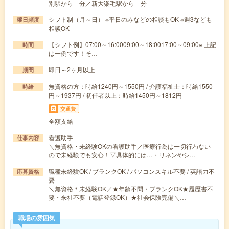
別駅から---分／新大楽毛駅から---分
シフト制（月～日） ※平日のみなどの相談もOK ※週3なども
曜日頻度
相談OK
【シフト例】07:00～16:0009:00～18:0017:00～09:00※ 上記
時間
は一例です！そ…
即日～2ヶ月以上
期間
無資格の方：時給1240円～1550円 / 介護福祉士：時給1550
時給
円～1937円 / 初任者以上：時給1450円～1812円
交通費
全額支給
看護助手
仕事内容
＼無資格・未経験OKの看護助手／医療行為は一切行わない
ので未経験でも安心！▽具体的には…・リネンやシ…
職種未経験OK / ブランクOK / パソコンスキル不要 / 英語力不
応募資格
要
＼無資格＊未経験OK／★年齢不問・ブランクOK★履歴書不
要・来社不要（電話登録OK）★社会保険完備＼…
職場の雰囲気