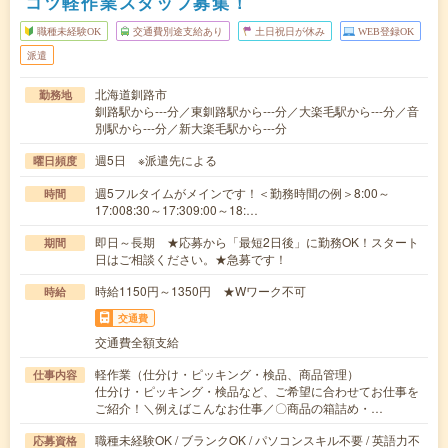
コツ軽作業スタッフ募集！
職種未経験OK
交通費別途支給あり
土日祝日が休み
WEB登録OK
派遣
北海道釧路市
勤務地
釧路駅から---分／東釧路駅から---分／大楽毛駅から---分／音
別駅から---分／新大楽毛駅から---分
週5日 ※派遣先による
曜日頻度
週5フルタイムがメインです！＜勤務時間の例＞8:00～
時間
17:008:30～17:309:00～18:…
即日～長期 ★応募から「最短2日後」に勤務OK！スタート
期間
日はご相談ください。★急募です！
時給1150円～1350円 ★Wワーク不可
時給
交通費
交通費全額支給
軽作業（仕分け・ピッキング・検品、商品管理）
仕事内容
仕分け・ピッキング・検品など、ご希望に合わせてお仕事を
ご紹介！＼例えばこんなお仕事／〇商品の箱詰め・…
職種未経験OK / ブランクOK / パソコンスキル不要 / 英語力不
応募資格