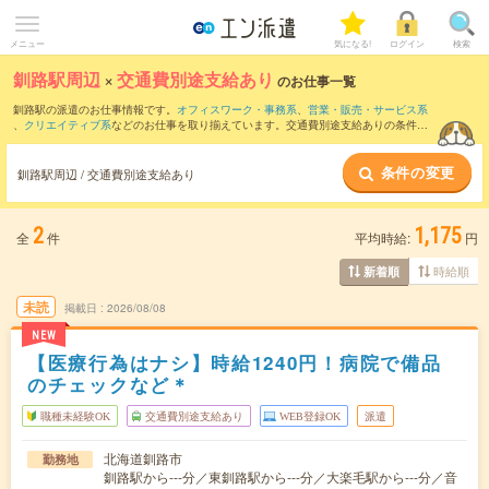
メニュー
気になる!
ログイン
検索
釧路駅周辺
×
交通費別途支給あり
のお仕事一覧
釧路駅の派遣のお仕事情報です。
オフィスワーク・事務系
、
営業・販売・サービス系
、
クリエイティブ系
などのお仕事を取り揃えています。交通費別途支給ありの条件の
他に、
職種未経験OK
、
友だちと一緒の応募OK
、
週4日勤務
などのこだわり条件も取り
揃えています。
条件の変更
釧路駅周辺 / 交通費別途支給あり
2
1,175
全
件
平均時給:
円
時給順
新着順
未読
掲載日
2026/08/08
NEW
【医療行為はナシ】時給1240円！病院で備品
のチェックなど＊
職種未経験OK
交通費別途支給あり
WEB登録OK
派遣
北海道釧路市
勤務地
釧路駅から---分／東釧路駅から---分／大楽毛駅から---分／音