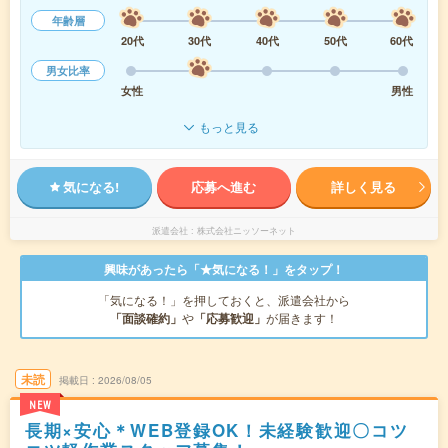
年齢層
20代
30代
40代
50代
60代
男女比率
女性
男性
もっと見る
気になる!
応募へ進む
詳しく見る
派遣会社
株式会社ニッソーネット
興味があったら「★気になる！」をタップ！
「気になる！」を押しておくと、派遣会社から
「面談確約」
や
「応募歓迎」
が届きます！
未読
掲載日
2026/08/05
NEW
長期×安心＊WEB登録OK！未経験歓迎〇コツ