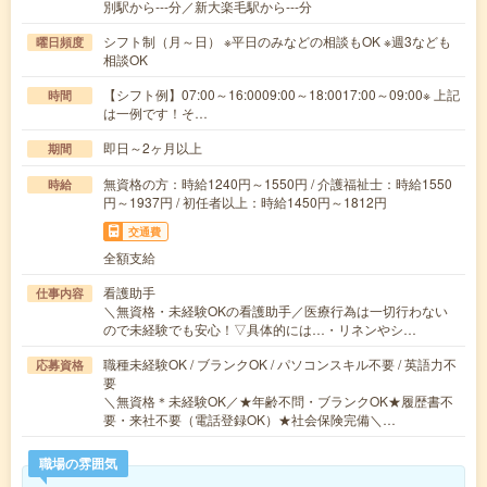
別駅から---分／新大楽毛駅から---分
シフト制（月～日） ※平日のみなどの相談もOK ※週3なども
曜日頻度
相談OK
【シフト例】07:00～16:0009:00～18:0017:00～09:00※ 上記
時間
は一例です！そ…
即日～2ヶ月以上
期間
無資格の方：時給1240円～1550円 / 介護福祉士：時給1550
時給
円～1937円 / 初任者以上：時給1450円～1812円
交通費
全額支給
看護助手
仕事内容
＼無資格・未経験OKの看護助手／医療行為は一切行わない
ので未経験でも安心！▽具体的には…・リネンやシ…
職種未経験OK / ブランクOK / パソコンスキル不要 / 英語力不
応募資格
要
＼無資格＊未経験OK／★年齢不問・ブランクOK★履歴書不
要・来社不要（電話登録OK）★社会保険完備＼…
職場の雰囲気