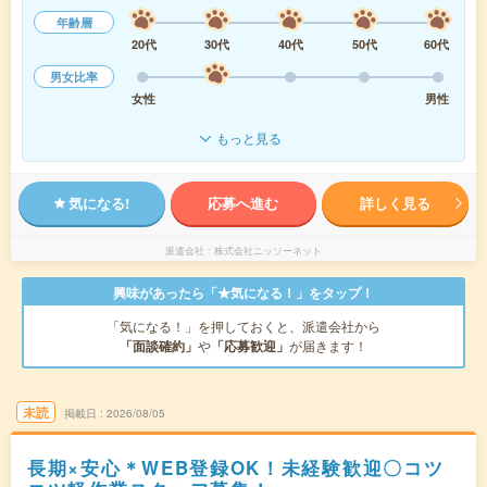
年齢層
20代
30代
40代
50代
60代
男女比率
女性
男性
もっと見る
気になる!
応募へ進む
詳しく見る
派遣会社
株式会社ニッソーネット
興味があったら「★気になる！」をタップ！
「気になる！」を押しておくと、派遣会社から
「面談確約」
や
「応募歓迎」
が届きます！
未読
掲載日
2026/08/05
長期×安心＊WEB登録OK！未経験歓迎〇コツ