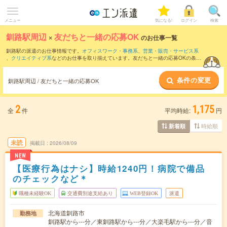
メニュー
気になる!
ログイン
検索
釧路駅周辺
×
友だちと一緒の応募OK
のお仕事一覧
釧路駅の派遣のお仕事情報です。
オフィスワーク・事務系
、
営業・販売・サービス系
、
クリエイティブ系
などのお仕事を取り揃えています。友だちと一緒の応募OKの条件
の他に、
交通費別途支給あり
、
職種未経験OK
、
週4日勤務
などのこだわり条件も取り
揃えています。
条件の変更
釧路駅周辺 / 友だちと一緒の応募OK
2
1,175
全
件
平均時給:
円
時給順
新着順
未読
掲載日
2026/08/09
NEW
【医療行為はナシ】時給1240円！病院で備品
のチェックなど＊
職種未経験OK
交通費別途支給あり
WEB登録OK
派遣
北海道釧路市
勤務地
釧路駅から---分／東釧路駅から---分／大楽毛駅から---分／音