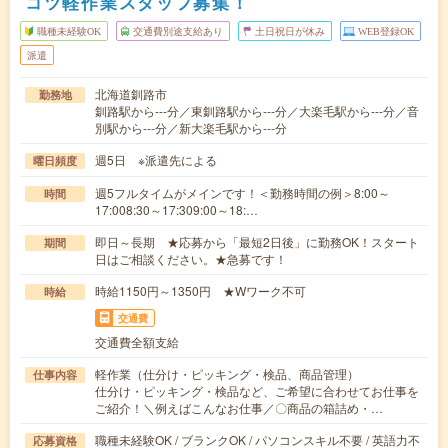
コツ軽作業スタッフ募集！
職種未経験OK
交通費別途支給あり
土日祝日が休み
WEB登録OK
派遣
北海道釧路市
勤務地
釧路駅から---分／東釧路駅から---分／大楽毛駅から---分／音
別駅から---分／新大楽毛駅から---分
週5日 ※派遣先による
曜日頻度
週5フルタイムがメインです！＜勤務時間の例＞8:00～
時間
17:008:30～17:309:00～18:…
即日～長期 ★応募から「最短2日後」に勤務OK！スタート
期間
日はご相談ください。★急募です！
時給1150円～1350円 ★Wワーク不可
時給
交通費
交通費全額支給
軽作業（仕分け・ピッキング・検品、商品管理）
仕事内容
仕分け・ピッキング・検品など、ご希望に合わせてお仕事を
ご紹介！＼例えばこんなお仕事／〇商品の箱詰め・…
職種未経験OK / ブランクOK / パソコンスキル不要 / 英語力不
応募資格