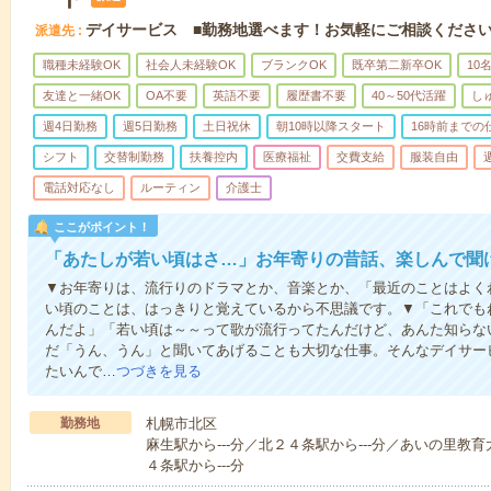
デイサービス ■勤務地選べます！お気軽にご相談くださ
派遣先
職種未経験OK
社会人未経験OK
ブランクOK
既卒第二新卒OK
10
友達と一緒OK
OA不要
英語不要
履歴書不要
40～50代活躍
し
週4日勤務
週5日勤務
土日祝休
朝10時以降スタート
16時前までの
シフト
交替制勤務
扶養控内
医療福祉
交費支給
服装自由
電話対応なし
ルーティン
介護士
ここがポイント！
「あたしが若い頃はさ…」お年寄りの昔話、楽しんで聞
▼お年寄りは、流行りのドラマとか、音楽とか、「最近のことはよく
い頃のことは、はっきりと覚えているから不思議です。▼「これでも
んだよ」「若い頃は～～って歌が流行ってたんだけど、あんた知らな
だ「うん、うん」と聞いてあげることも大切な仕事。そんなデイサー
たいんで…
つづきを見る
勤務地
札幌市北区
麻生駅から---分／北２４条駅から---分／あいの里教育
４条駅から---分