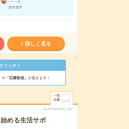
コツコツ
詳しく見る
クリック！
」
や
「応募歓迎」
が届きます！
一括
応募
No.NTSMCSP11_DDT
ら始める生活サポ