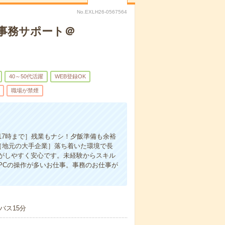
No.EXLH26-0567564
ツ事務サポート＠
40～50代活躍
WEB登録OK
職場が禁煙
17時まで］残業もナシ！夕飯準備も余裕
［地元の大手企業］落ち着いた環境で長
がしやすく安心です。未経験からスキル
PCの操作が多いお仕事。事務のお仕事が
バス15分