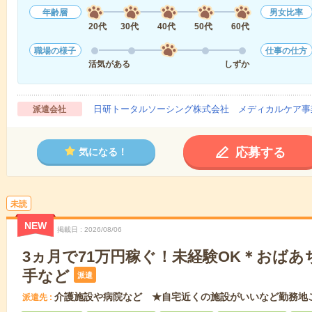
年齢層
男女比率
20代
30代
40代
50代
60代
職場の様子
仕事の仕方
活気がある
しずか
日研トータルソーシング株式会社 メディカルケア事
派遣会社
応募する
気になる！
未読
NEW
掲載日
2026/08/06
3ヵ月で71万円稼ぐ！未経験OK＊おば
手など
派遣
介護施設や病院など ★自宅近くの施設がいいなど勤務地
派遣先