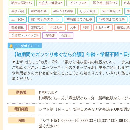
職種未経験OK
社会人未経験OK
ブランクOK
既卒第二新卒OK
10
英語不要
履歴書不要
40～50代活躍
しゅふ歓迎
WEB登録OK
週
土日祝休
朝10時以降スタート
16時前までの仕事
17時前までの仕事
医療福祉
交費支給
車通勤可
大手
制服
日払いOK
職場が禁
自転車・バイクOK
看護師
介護士
ここがポイント！
【短期間でガッツリ稼ぐなら介護】年齢・学歴不問＊日払
▼まずは試しに2カ月～OK！「家から徒歩圏内の施設がいい」「少
ご相談ください！ニッソーネットのスタッフがお仕事をご紹介します
や利用者さんのお名前を覚えるところから始まります。いきなり難し
募ください。
勤務地
札幌市北区
札幌駅から---分／麻生駅から---分／新琴似駅から---分
曜日頻度
シフト制（月～日）※平日のみなどの相談もOK※週3
時間
【シフト例】07:00～16:0009:00～18:0017:00
談ください！