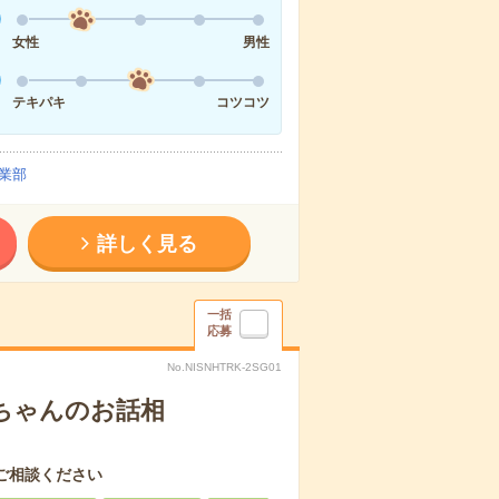
女性
男性
テキパキ
コツコツ
業部
詳しく見る
一括
応募
No.NISNHTRK-2SG01
あちゃんのお話相
ご相談ください