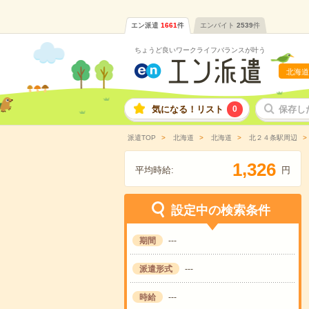
エン派遣
1661
件
エンバイト
2539
件
ちょうど良いワークライフバランスが叶う
北海道
気になる！リスト
0
保存し
派遣TOP
北海道
北海道
北２４条駅周辺
,
1
3
2
6
平均時給:
円
設定中の検索条件
期間
---
派遣形式
---
時給
---