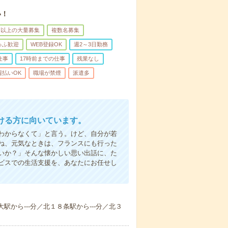
い！
名以上の大量募集
複数名募集
ゅふ歓迎
WEB登録OK
週2～3日勤務
仕事
17時前までの仕事
残業なし
週払いOK
職場が禁煙
派遣多
ける方に向いています。
わからなくて」と言う。けど、自分が若
ね、元気なときは、フランスにも行った
いか？」そんな懐かしい思い出話に、た
ビスでの生活支援を、あなたにお任せし
大駅から---分／北１８条駅から---分／北３