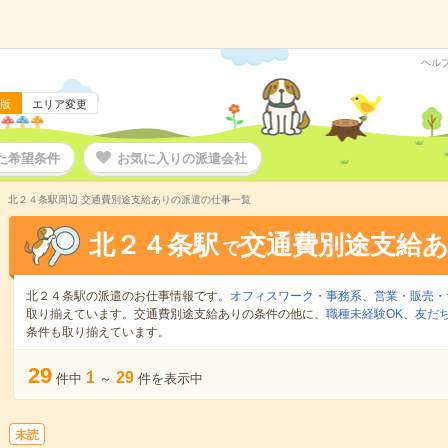
ヘル
版
エリア変更
た希望条件
お気に入りの派遣会社
北２４条駅周辺 交通費別途支給ありの派遣の仕事一覧
北２４条駅
交通費別途支給
で
北２４条駅の派遣のお仕事情報です。
オフィスワーク・事務系
、
営業・販売・
取り揃えています。交通費別途支給ありの条件の他に、
職種未経験OK
、
友だ
条件も取り揃えています。
29
1
29
件中
～
件を表示中
未読