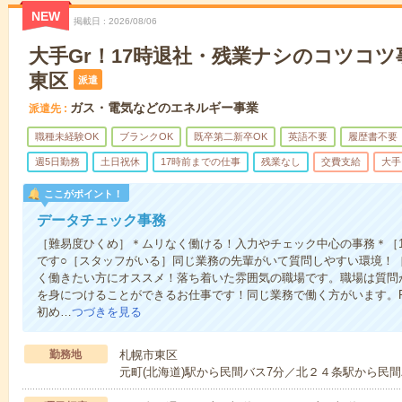
NEW
掲載日
2026/08/06
大手Gr！17時退社・残業ナシのコツコ
東区
派遣
ガス・電気などのエネルギー事業
派遣先
職種未経験OK
ブランクOK
既卒第二新卒OK
英語不要
履歴書不要
週5日勤務
土日祝休
17時前までの仕事
残業なし
交費支給
大手
ここがポイント！
データチェック事務
［難易度ひくめ］＊ムリなく働ける！入力やチェック中心の事務＊［
です○［スタッフがいる］同じ業務の先輩がいて質問しやすい環境！
く働きたい方にオススメ！落ち着いた雰囲気の職場です。職場は質問
を身につけることができるお仕事です！同じ業務で働く方がいます。
初め…
つづきを見る
勤務地
札幌市東区
元町(北海道)駅から民間バス7分／北２４条駅から民間