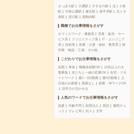
さっぽろ駅
大通駅
すすきの駅
北１２条
駅
中島公園駅
麻生駅
南平岸駅
北１８
条駅
澄川駅
真駒内駅
職種でお仕事情報をさがす
オフィスワーク・事務系
営業・販売・サー
ビス系
クリエイティブ系
IT・エンジニア
系
技術系
医療・介護・福祉・教育系
軽
作業・物流・工場・その他
こだわりでお仕事情報をさがす
短期
単発
職種未経験OK
10名以上の大
量募集
友だちと一緒の応募OK
在宅・リモ
ートワーク
週2～3日勤務
週4日勤務
土
日祝のみ勤務
残業なし
副業・WワークOK
語学力が活かせる
人気のワードでお仕事情報をさがす
急募
年齢不問
財団法人
英語
書類チェ
ック
テレビ局
封入
大学