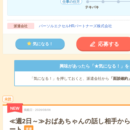
仕事の仕方
テキパキ
パーソルエクセルHRパートナーズ株式会社
派遣会社
応募する
気になる！
興味があったら「★気になる！」を
「気になる！」を押しておくと、派遣会社から
「面談確約
未読
NEW
掲載日
2026/08/06
≪週2日～≫おばあちゃんの話し相手か
ート
派遣