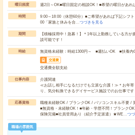
曜日頻度
週2日～OK■曜日固定の相談OK！■希望の曜日があ
時間
9:00～18:00（休憩60分）■ご希望があれば下記シフトもOK
00「家族と休みを合…
つづきを見る
期間
【積極採用中！急募！】＊1年以上勤務している方が多
談可能です！
時給
無資格未経験：時給1300円～ ■週払いOK ■扶養内O
交通費
交通費全額支給
仕事内容
介護関連
≪お話し相手になるだけでも立派な介護！≫＊お年寄
り、気分転換できるデイサービス施設でのお仕事です
応募資格
職種未経験OK / ブランクOK / パソコンスキル不要 /
■無資格・未経験OK！■年齢・学歴不問！ブランクOK
保険完備■社員登用あり（紹介予定派遣）★WE…
つづ
職場の雰囲気