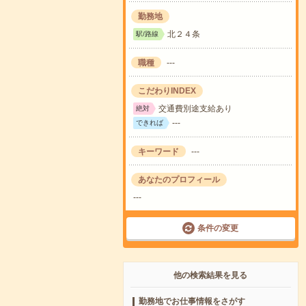
勤務地
北２４条
駅/路線
職種
---
こだわりINDEX
交通費別途支給あり
絶対
---
できれば
キーワード
---
あなたのプロフィール
---
条件の変更
他の検索結果を見る
勤務地でお仕事情報をさがす