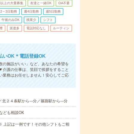
名以上の大量募集
友達と一緒OK
OA不要
2～3日勤務
週4日勤務
週5日勤務
午後のみOK
残業少
シフト
煙
派遣多
電話対応なし
ルーティン
いOK＊電話登録OK
人数の施設がいい」など、あなたの希望を
▼介護の仕事は、笑顔で挨拶をすること
い業務はお任せしません！安心してご応
／北２４条駅から---分／篠路駅から---分
なども相談OK
～09:00※ 上記は一例です！その他シフトもご相