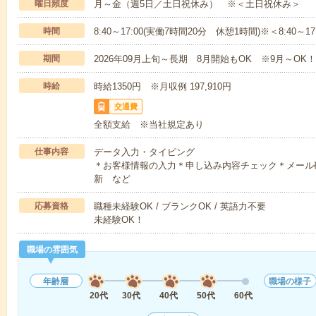
曜日頻度
月～金（週5日／土日祝休み） ※＜土日祝休み＞
時間
8:40～17:00(実働7時間20分 休憩1時間)※＜8:40～
期間
2026年09月上旬～長期 8月開始もOK ※9月～OK！
時給
時給1350円 ※月収例 197,910円
交通費
全額支給 ※当社規定あり
仕事内容
データ入力・タイピング
＊お客様情報の入力＊申し込み内容チェック＊メール
新 など
応募資格
職種未経験OK / ブランクOK / 英語力不要
未経験OK！
職場の雰囲気
年齢層
職場の様子
20代
30代
40代
50代
60代