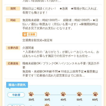
7:00～16:009:00～17:0011:…
開始日はご相談ください！ ★急募 ★職場が気に入れば、
期間
長期でも働けます！
無資格未経験：時給1300円～ 経験者：時給1350円～★日
時給
払い／週払い制度あり（月払いも選べます）※稼働開始時は
手続き完了次第のお支払いとなります。
交通費
交通費全額支給※規定有
介護関連
仕事内容
＊入居者の方の「ありがとう」が嬉しい＊おじいちゃん、お
ばあちゃんが暮らす施設での生活サポートをお任せ…
職種未経験OK / ブランクOK / パソコンスキル不要 / 英語力不
応募資格
要
無資格・未経験OK年齢不問★10名以上採用予定★履歴書は
不要です▽応募後の流れ1)翌営業日までに担当…
職場の雰囲気
年齢層
20代
30代
40代
50代
60代