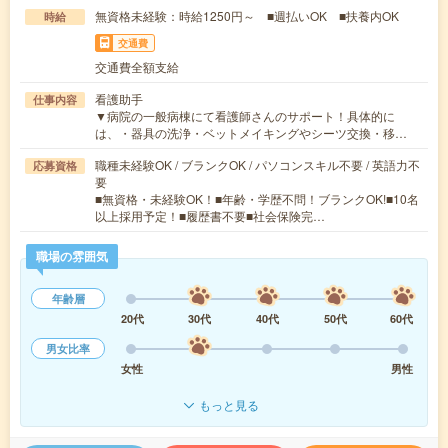
無資格未経験：時給1250円～ ■週払いOK ■扶養内OK
時給
交通費
交通費全額支給
看護助手
仕事内容
▼病院の一般病棟にて看護師さんのサポート！具体的に
は、・器具の洗浄・ベットメイキングやシーツ交換・移…
職種未経験OK / ブランクOK / パソコンスキル不要 / 英語力不
応募資格
要
■無資格・未経験OK！■年齢・学歴不問！ブランクOK!■10名
以上採用予定！■履歴書不要■社会保険完…
職場の雰囲気
年齢層
20代
30代
40代
50代
60代
男女比率
女性
男性
もっと見る