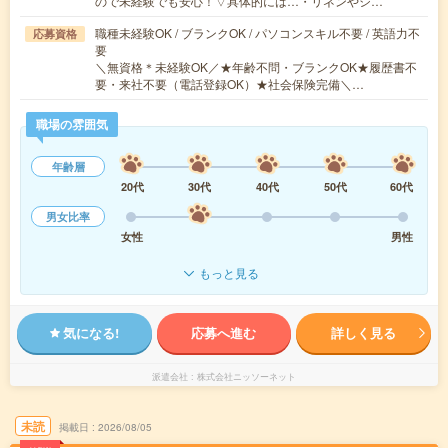
ので未経験でも安心！▽具体的には…・リネンやシ…
職種未経験OK / ブランクOK / パソコンスキル不要 / 英語力不
応募資格
要
＼無資格＊未経験OK／★年齢不問・ブランクOK★履歴書不
要・来社不要（電話登録OK）★社会保険完備＼…
職場の雰囲気
年齢層
20代
30代
40代
50代
60代
男女比率
女性
男性
もっと見る
気になる!
応募へ進む
詳しく見る
派遣会社
株式会社ニッソーネット
未読
掲載日
2026/08/05