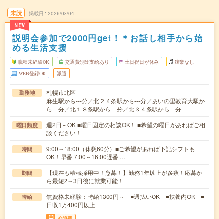
未読
掲載日
2026/08/04
NEW
説明会参加で2000円get！＊お話し相手から始
める生活支援
職種未経験OK
交通費別途支給あり
土日祝日が休み
残業なし
WEB登録OK
派遣
札幌市北区
勤務地
麻生駅から---分／北２４条駅から---分／あいの里教育大駅か
ら---分／北１８条駅から---分／北３４条駅から---分
週2日～OK ■曜日固定の相談OK！ ■希望の曜日があればご相
曜日頻度
談ください！
9:00～18:00（休憩60分）■ご希望があれば下記シフトも
時間
OK！早番 7:00～16:00遅番 …
【現在も積極採用中！急募！】勤務1年以上が多数！応募か
期間
ら最短2～3日後に就業可能！
無資格未経験：時給1300円～ ■週払いOK ■扶養内OK ■
時給
日収1万400円以上
交通費