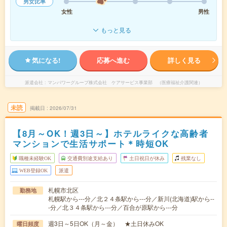
男女比率
女性
男性
もっと見る
気になる!
応募へ進む
詳しく見る
派遣会社
マンパワーグループ株式会社 ケアサービス事業部 （医療福祉介護関連）
未読
掲載日
2026/07/31
【8月～OK！週3日～】ホテルライクな高齢者
マンションで生活サポート＊時短OK
職種未経験OK
交通費別途支給あり
土日祝日が休み
残業なし
WEB登録OK
派遣
札幌市北区
勤務地
札幌駅から---分／北２４条駅から---分／新川(北海道)駅から--
-分／北３４条駅から---分／百合が原駅から---分
週3日～5日OK（月～金） ★土日休みOK
曜日頻度