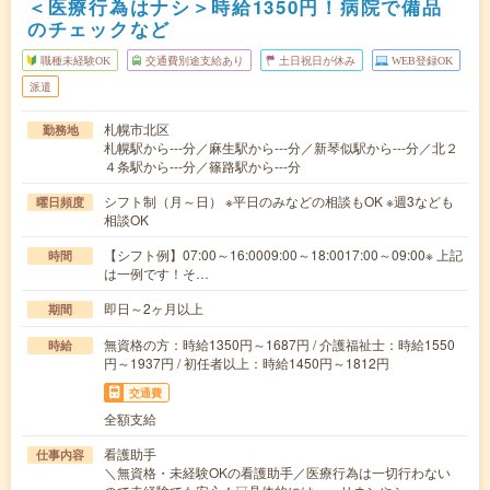
＜医療行為はナシ＞時給1350円！病院で備品
のチェックなど
職種未経験OK
交通費別途支給あり
土日祝日が休み
WEB登録OK
派遣
札幌市北区
勤務地
札幌駅から---分／麻生駅から---分／新琴似駅から---分／北２
４条駅から---分／篠路駅から---分
シフト制（月～日） ※平日のみなどの相談もOK ※週3なども
曜日頻度
相談OK
【シフト例】07:00～16:0009:00～18:0017:00～09:00※ 上記
時間
は一例です！そ…
即日～2ヶ月以上
期間
無資格の方：時給1350円～1687円 / 介護福祉士：時給1550
時給
円～1937円 / 初任者以上：時給1450円～1812円
交通費
全額支給
看護助手
仕事内容
＼無資格・未経験OKの看護助手／医療行為は一切行わない