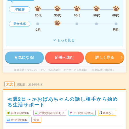
年齢層
20代
30代
40代
50代
60代
男女比率
女性
男性
もっと見る
気になる!
応募へ進む
詳しく見る
派遣会社
マンパワーグループ株式会社 ケアサービス事業部 （医療福祉介護関連）
未読
掲載日
2026/07/31
≪週2日～≫おばあちゃんの話し相手から始め
る生活サポート
職種未経験OK
交通費別途支給あり
土日祝日が休み
残業なし
WEB登録OK
派遣