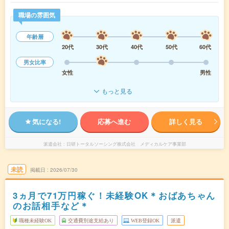
職場の雰囲気
年齢層
20代
30代
40代
50代
60代
男女比率
女性
男性
もっと見る
気になる!
応募へ進む
詳しく見る
派遣会社
日研トータルソーシング株式会社 メディカルケア事業部
未読
掲載日
2026/07/30
3ヵ月で71万円稼ぐ！未経験OK＊おばあちゃん
のお話相手など＊
職種未経験OK
交通費別途支給あり
WEB登録OK
派遣