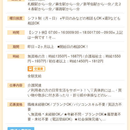
札幌駅から---分／麻生駅から---分／新琴似駅から---分／北２
４条駅から---分／篠路駅から---分
シフト制（月～日） ※平日のみなどの相談もOK ※週3なども
曜日頻度
相談OK
【シフト例】07:00～16:0009:00～18:0017:00～09:00※ 上記
時間
は一例です！そ…
即日～2ヶ月以上 ■開始日の相談OK！
期間
無資格の方：時給1350円～1687円 / 介護福祉士：時給1550
時給
円～1937円 / 初任者以上：時給1450円～1812円
交通費
全額支給
介護関連
仕事内容
／利用者の方の日常生活をサポート！＼▽具体的には…・買
い物や散歩に付き添ったり・折り紙や体操などのレ…
職種未経験OK / ブランクOK / パソコンスキル不要 / 英語力不
応募資格
要
＼無資格＊未経験OK／★年齢不問・ブランクOK★履歴書不
要・来社不要（電話登録OK）★社会保険完備＼…