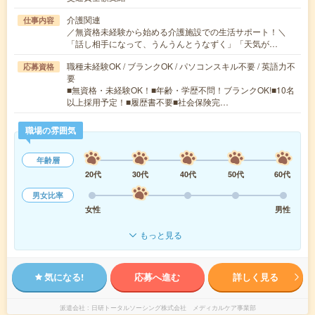
介護関連
仕事内容
／無資格未経験から始める介護施設での生活サポート！＼
「話し相手になって、うんうんとうなずく」「天気が…
職種未経験OK / ブランクOK / パソコンスキル不要 / 英語力不
応募資格
要
■無資格・未経験OK！■年齢・学歴不問！ブランクOK!■10名
以上採用予定！■履歴書不要■社会保険完…
職場の雰囲気
年齢層
20代
30代
40代
50代
60代
男女比率
女性
男性
もっと見る
気になる!
応募へ進む
詳しく見る
派遣会社
日研トータルソーシング株式会社 メディカルケア事業部