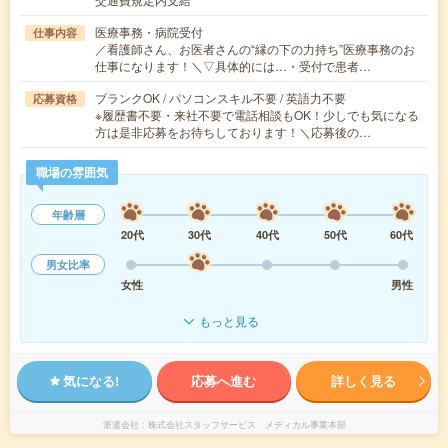
医療事務・病院受付
仕事内容
／看護師さん、お医者さんの“縁の下の力持ち”医療事務のお
仕事になります！＼▽具体的には…・受付で患者…
ブランクOK / パソコンスキル不要 / 英語力不要
応募資格
※履歴書不要・来社不要で電話相談もOK！少しでも気になる
方は是非応募をお待ちしております！＼応募後の…
職場の雰囲気
年齢層
20代
30代
40代
50代
60代
男女比率
女性
男性
もっと見る
気になる!
応募へ進む
詳しく見る
派遣会社
株式会社スタッフサービス メディカル事業本部