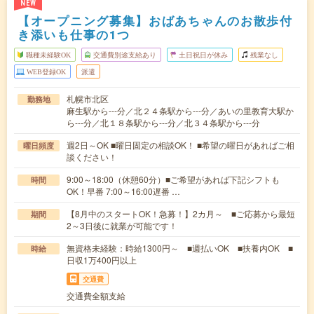
NEW
【オープニング募集】おばあちゃんのお散歩付
き添いも仕事の1つ
職種未経験OK
交通費別途支給あり
土日祝日が休み
残業なし
WEB登録OK
派遣
札幌市北区
勤務地
麻生駅から---分／北２４条駅から---分／あいの里教育大駅か
ら---分／北１８条駅から---分／北３４条駅から---分
週2日～OK ■曜日固定の相談OK！ ■希望の曜日があればご相
曜日頻度
談ください！
9:00～18:00（休憩60分）■ご希望があれば下記シフトも
時間
OK！早番 7:00～16:00遅番 …
【8月中のスタートOK！急募！】2カ月～ ■ご応募から最短
期間
2～3日後に就業が可能です！
無資格未経験：時給1300円～ ■週払いOK ■扶養内OK ■
時給
日収1万400円以上
交通費
交通費全額支給