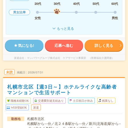
20代
30代
40代
50代
60代
男女比率
女性
男性
もっと見る
気になる!
応募へ進む
詳しく見る
派遣会社
マンパワーグループ株式会社 ケアサービス事業部 （医療福祉介護関連）
未読
掲載日
2026/07/31
札幌市北区【週3日～】ホテルライクな高齢者
マンションで生活サポート
職種未経験OK
交通費別途支給あり
土日祝日が休み
残業なし
WEB登録OK
派遣
札幌市北区
勤務地
札幌駅から---分／北２４条駅から---分／新川(北海道)駅から--