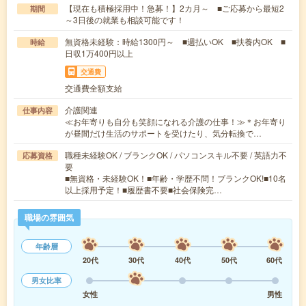
【現在も積極採用中！急募！】2カ月～ ■ご応募から最短2
期間
～3日後の就業も相談可能です！
無資格未経験：時給1300円～ ■週払いOK ■扶養内OK ■
時給
日収1万400円以上
交通費
交通費全額支給
介護関連
仕事内容
≪お年寄りも自分も笑顔になれる介護の仕事！≫＊お年寄り
が昼間だけ生活のサポートを受けたり、気分転換で…
職種未経験OK / ブランクOK / パソコンスキル不要 / 英語力不
応募資格
要
■無資格・未経験OK！■年齢・学歴不問！ブランクOK!■10名
以上採用予定！■履歴書不要■社会保険完…
職場の雰囲気
年齢層
20代
30代
40代
50代
60代
男女比率
女性
男性