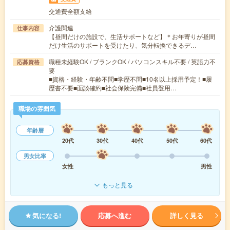
交通費全額支給
介護関連
仕事内容
【昼間だけの施設で、生活サポートなど】＊お年寄りが昼間
だけ生活のサポートを受けたり、気分転換できるデ…
職種未経験OK / ブランクOK / パソコンスキル不要 / 英語力不
応募資格
要
■資格・経験・年齢不問■学歴不問■10名以上採用予定！■履
歴書不要■面談確約■社会保険完備■社員登用…
職場の雰囲気
年齢層
20代
30代
40代
50代
60代
男女比率
女性
男性
もっと見る
気になる!
応募へ進む
詳しく見る