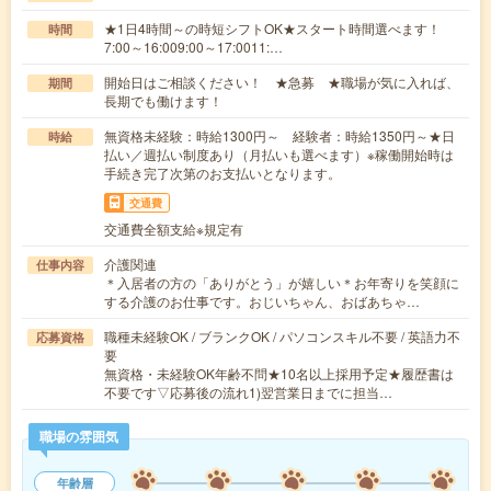
★1日4時間～の時短シフトOK★スタート時間選べます！
時間
7:00～16:009:00～17:0011:…
開始日はご相談ください！ ★急募 ★職場が気に入れば、
期間
長期でも働けます！
無資格未経験：時給1300円～ 経験者：時給1350円～★日
時給
払い／週払い制度あり（月払いも選べます）※稼働開始時は
手続き完了次第のお支払いとなります。
交通費
交通費全額支給※規定有
介護関連
仕事内容
＊入居者の方の「ありがとう」が嬉しい＊お年寄りを笑顔に
する介護のお仕事です。おじいちゃん、おばあちゃ…
職種未経験OK / ブランクOK / パソコンスキル不要 / 英語力不
応募資格
要
無資格・未経験OK年齢不問★10名以上採用予定★履歴書は
不要です▽応募後の流れ1)翌営業日までに担当…
職場の雰囲気
年齢層