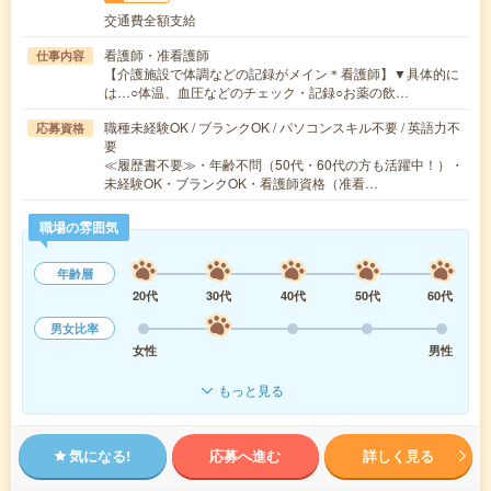
交通費全額支給
看護師・准看護師
仕事内容
【介護施設で体調などの記録がメイン＊看護師】▼具体的に
は…○体温、血圧などのチェック・記録○お薬の飲…
職種未経験OK / ブランクOK / パソコンスキル不要 / 英語力不
応募資格
要
≪履歴書不要≫・年齢不問（50代・60代の方も活躍中！）・
未経験OK・ブランクOK・看護師資格（准看…
職場の雰囲気
年齢層
20代
30代
40代
50代
60代
男女比率
女性
男性
もっと見る
気になる!
応募へ進む
詳しく見る