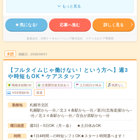
もっと見る
気になる!
応募へ進む
詳しく見る
派遣会社
日研トータルソーシング株式会社 メディカルケア事業部
未読
掲載日
2026/08/01
【フルタイムじゃ働けない！という方へ】週3
や時短もOK＊ケアスタッフ
職種未経験OK
交通費別途支給あり
土日祝日が休み
残業なし
WEB登録OK
派遣
札幌市北区
勤務地
札幌駅から---分／北２４条駅から---分／新川(北海道)駅から--
-分／北３４条駅から---分／百合が原駅から---分
週3日～5日OK（月～金） ★土日休みOK
曜日頻度
★1日4時間～の時短シフトOK★スタート時間選べます！
時間