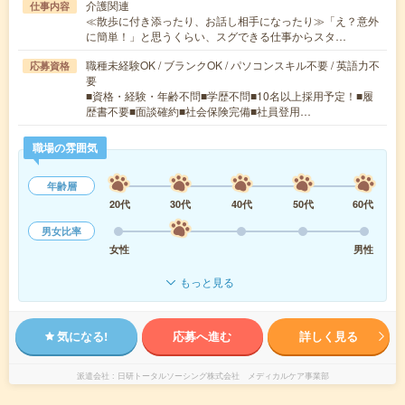
介護関連
仕事内容
≪散歩に付き添ったり、お話し相手になったり≫「え？意外
に簡単！」と思うくらい、スグできる仕事からスタ…
職種未経験OK / ブランクOK / パソコンスキル不要 / 英語力不
応募資格
要
■資格・経験・年齢不問■学歴不問■10名以上採用予定！■履
歴書不要■面談確約■社会保険完備■社員登用…
職場の雰囲気
年齢層
20代
30代
40代
50代
60代
男女比率
女性
男性
もっと見る
気になる!
応募へ進む
詳しく見る
派遣会社
日研トータルソーシング株式会社 メディカルケア事業部