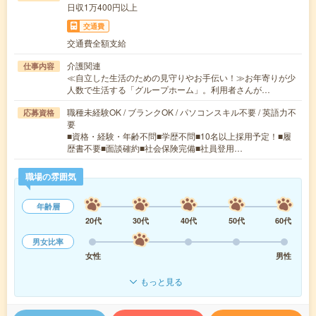
日収1万400円以上
交通費
交通費全額支給
介護関連
仕事内容
≪自立した生活のための見守りやお手伝い！≫お年寄りが少
人数で生活する「グループホーム」。利用者さんが…
職種未経験OK / ブランクOK / パソコンスキル不要 / 英語力不
応募資格
要
■資格・経験・年齢不問■学歴不問■10名以上採用予定！■履
歴書不要■面談確約■社会保険完備■社員登用…
職場の雰囲気
年齢層
20代
30代
40代
50代
60代
男女比率
女性
男性
もっと見る