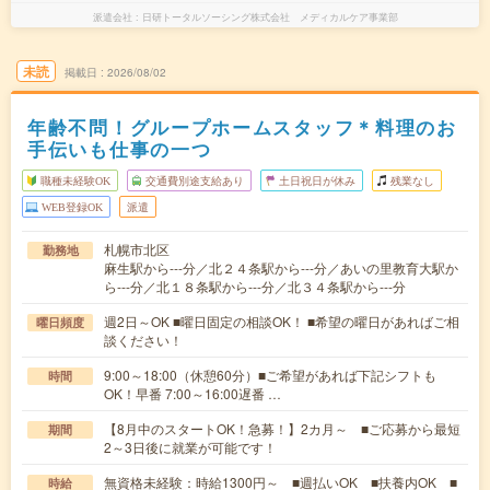
派遣会社
日研トータルソーシング株式会社 メディカルケア事業部
未読
掲載日
2026/08/02
年齢不問！グループホームスタッフ＊料理のお
手伝いも仕事の一つ
職種未経験OK
交通費別途支給あり
土日祝日が休み
残業なし
WEB登録OK
派遣
札幌市北区
勤務地
麻生駅から---分／北２４条駅から---分／あいの里教育大駅か
ら---分／北１８条駅から---分／北３４条駅から---分
週2日～OK ■曜日固定の相談OK！ ■希望の曜日があればご相
曜日頻度
談ください！
9:00～18:00（休憩60分）■ご希望があれば下記シフトも
時間
OK！早番 7:00～16:00遅番 …
【8月中のスタートOK！急募！】2カ月～ ■ご応募から最短
期間
2～3日後に就業が可能です！
無資格未経験：時給1300円～ ■週払いOK ■扶養内OK ■
時給