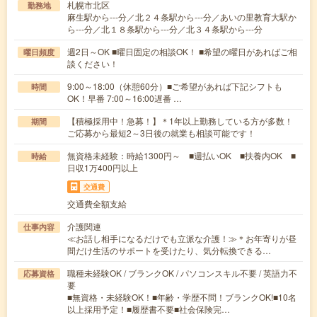
札幌市北区
勤務地
麻生駅から---分／北２４条駅から---分／あいの里教育大駅か
ら---分／北１８条駅から---分／北３４条駅から---分
週2日～OK ■曜日固定の相談OK！ ■希望の曜日があればご相
曜日頻度
談ください！
9:00～18:00（休憩60分）■ご希望があれば下記シフトも
時間
OK！早番 7:00～16:00遅番 …
【積極採用中！急募！】＊1年以上勤務している方が多数！
期間
ご応募から最短2～3日後の就業も相談可能です！
無資格未経験：時給1300円～ ■週払いOK ■扶養内OK ■
時給
日収1万400円以上
交通費
交通費全額支給
介護関連
仕事内容
≪お話し相手になるだけでも立派な介護！≫＊お年寄りが昼
間だけ生活のサポートを受けたり、気分転換できる…
職種未経験OK / ブランクOK / パソコンスキル不要 / 英語力不
応募資格
要
■無資格・未経験OK！■年齢・学歴不問！ブランクOK!■10名
以上採用予定！■履歴書不要■社会保険完…