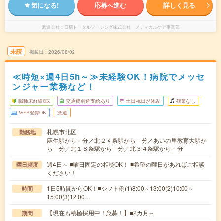
気になる!
応募へ進む
詳しく見る
派遣会社
日研トータルソーシング株式会社 メディカルケア事業部
未読
掲載日
2026/08/02
≪時短×週4日5h～≫未経験OK！病院でメッセ
ンジャー業務など！
職種未経験OK
交通費別途支給あり
土日祝日が休み
残業なし
WEB登録OK
派遣
札幌市北区
勤務地
麻生駅から---分／北２４条駅から---分／あいの里教育大駅か
ら---分／北１８条駅から---分／北３４条駅から---分
週4日～ ■曜日固定の相談OK！ ■希望の曜日があればご相談
曜日頻度
ください！
1日5時間からOK！■シフト例(1)8:00～13:00(2)10:00～
時間
15:00(3)12:00…
【現在も積極採用中！急募！】■2カ月～
期間