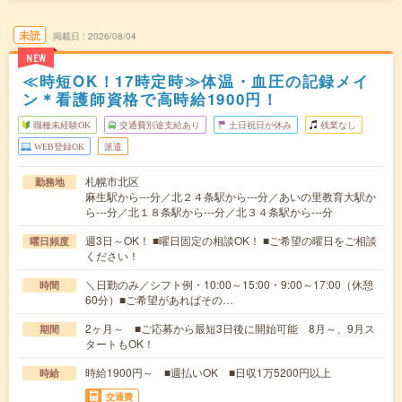
未読
掲載日
2026/08/04
NEW
≪時短OK！17時定時≫体温・血圧の記録メイ
ン＊看護師資格で高時給1900円！
職種未経験OK
交通費別途支給あり
土日祝日が休み
残業なし
WEB登録OK
派遣
札幌市北区
勤務地
麻生駅から---分／北２４条駅から---分／あいの里教育大駅か
ら---分／北１８条駅から---分／北３４条駅から---分
週3日～OK！ ■曜日固定の相談OK！ ■ご希望の曜日をご相談
曜日頻度
ください！
＼日勤のみ／シフト例・10:00～15:00・9:00～17:00（休憩
時間
60分）■ご希望があればその…
2ヶ月～ ■ご応募から最短3日後に開始可能 8月～、9月ス
期間
タートもOK！
時給1900円～ ■週払いOK ■日収1万5200円以上
時給
交通費