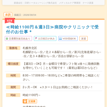
派遣会社
日研トータルソーシング株式会社 メディカルケア事業部 ナース派遣
未読
掲載日
2026/08/04
NEW
≪時給1100円＆週3日≫病院やクリニックで受
付のお仕事＊
交通費別途支給あり
土日祝日が休み
WEB登録OK
派遣
札幌市北区
勤務地
札幌駅から---分／北２４条駅から---分／新川(北海道)駅から--
-分／北３４条駅から---分／百合が原駅から---分
【週3日～OK】月～金曜日で希望シフト制 ※徐々に勤務回数
曜日頻度
を増やしていくことも可能です！（最初は週3日からなど）
8:00～17:009:00～18:00など※ご希望の時間帯をご相談くだ
時間
さい。
2ヶ月～OK ※スタート日はお気軽にご相談ください！
期間
時給1100円～
時給
交通費
交通費規定内支給