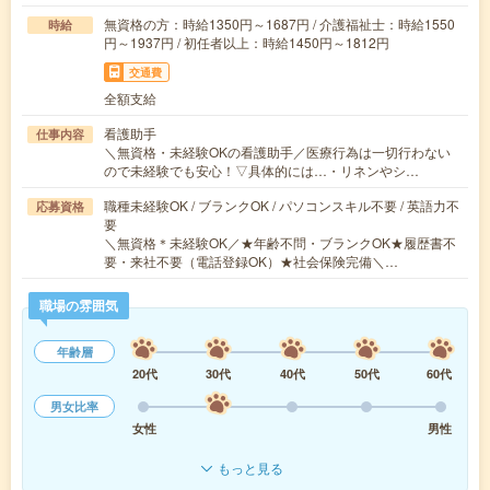
無資格の方：時給1350円～1687円 / 介護福祉士：時給1550
時給
円～1937円 / 初任者以上：時給1450円～1812円
交通費
全額支給
看護助手
仕事内容
＼無資格・未経験OKの看護助手／医療行為は一切行わない
ので未経験でも安心！▽具体的には…・リネンやシ…
職種未経験OK / ブランクOK / パソコンスキル不要 / 英語力不
応募資格
要
＼無資格＊未経験OK／★年齢不問・ブランクOK★履歴書不
要・来社不要（電話登録OK）★社会保険完備＼…
職場の雰囲気
年齢層
20代
30代
40代
50代
60代
男女比率
女性
男性
もっと見る