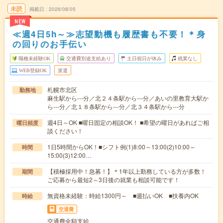
未読
掲載日
2026/08/05
NEW
≪週4日5h～≫志望動機も履歴書も不要！＊身
の回りのお手伝い
職種未経験OK
交通費別途支給あり
土日祝日が休み
残業なし
WEB登録OK
派遣
札幌市北区
勤務地
麻生駅から---分／北２４条駅から---分／あいの里教育大駅か
ら---分／北１８条駅から---分／北３４条駅から---分
週4日～OK ■曜日固定の相談OK！ ■希望の曜日があればご相
曜日頻度
談ください！
1日5時間からOK！■シフト例(1)8:00～13:00(2)10:00～
時間
15:00(3)12:00…
【積極採用中！急募！】＊1年以上勤務している方が多数！
期間
ご応募から最短2～3日後の就業も相談可能です！
無資格未経験：時給1300円～ ■週払いOK ■扶養内OK
時給
交通費
交通費全額支給