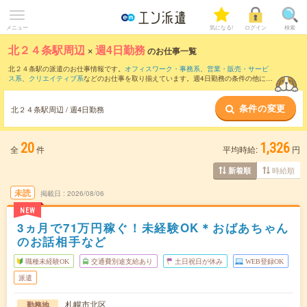
メニュー
気になる!
ログイン
検索
北２４条駅周辺
×
週4日勤務
のお仕事一覧
北２４条駅の派遣のお仕事情報です。
オフィスワーク・事務系
、
営業・販売・サービ
ス系
、
クリエイティブ系
などのお仕事を取り揃えています。週4日勤務の条件の他に、
交通費別途支給あり
、
職種未経験OK
、
友だちと一緒の応募OK
などのこだわり条件も
取り揃えています。
条件の変更
北２４条駅周辺 / 週4日勤務
20
1,326
全
件
平均時給:
円
時給順
新着順
未読
掲載日
2026/08/06
NEW
3ヵ月で71万円稼ぐ！未経験OK＊おばあちゃん
のお話相手など
職種未経験OK
交通費別途支給あり
土日祝日が休み
WEB登録OK
派遣
札幌市北区
勤務地