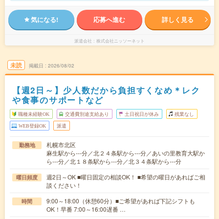
気になる!
応募へ進む
詳しく見る
派遣会社
株式会社ニッソーネット
未読
掲載日
2026/08/02
【週2日～】少人数だから負担すくなめ＊レク
や食事のサポートなど
職種未経験OK
交通費別途支給あり
土日祝日が休み
残業なし
WEB登録OK
派遣
札幌市北区
勤務地
麻生駅から---分／北２４条駅から---分／あいの里教育大駅か
ら---分／北１８条駅から---分／北３４条駅から---分
週2日～OK ■曜日固定の相談OK！ ■希望の曜日があればご相
曜日頻度
談ください！
9:00～18:00（休憩60分）■ご希望があれば下記シフトも
時間
OK！早番 7:00～16:00遅番 …