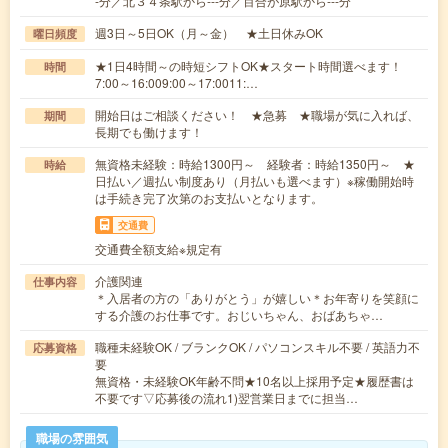
-分／北３４条駅から---分／百合が原駅から---分
週3日～5日OK（月～金） ★土日休みOK
曜日頻度
★1日4時間～の時短シフトOK★スタート時間選べます！
時間
7:00～16:009:00～17:0011:…
開始日はご相談ください！ ★急募 ★職場が気に入れば、
期間
長期でも働けます！
無資格未経験：時給1300円～ 経験者：時給1350円～ ★
時給
日払い／週払い制度あり（月払いも選べます）※稼働開始時
は手続き完了次第のお支払いとなります。
交通費
交通費全額支給※規定有
介護関連
仕事内容
＊入居者の方の「ありがとう」が嬉しい＊お年寄りを笑顔に
する介護のお仕事です。おじいちゃん、おばあちゃ…
職種未経験OK / ブランクOK / パソコンスキル不要 / 英語力不
応募資格
要
無資格・未経験OK年齢不問★10名以上採用予定★履歴書は
不要です▽応募後の流れ1)翌営業日までに担当…
職場の雰囲気