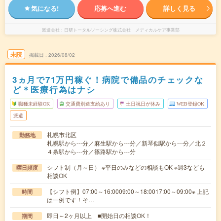
気になる!
応募へ進む
詳しく見る
派遣会社
日研トータルソーシング株式会社 メディカルケア事業部
未読
掲載日
2026/08/02
3ヵ月で71万円稼ぐ！病院で備品のチェックな
ど＊医療行為はナシ
職種未経験OK
交通費別途支給あり
土日祝日が休み
WEB登録OK
派遣
札幌市北区
勤務地
札幌駅から---分／麻生駅から---分／新琴似駅から---分／北２
４条駅から---分／篠路駅から---分
シフト制（月～日） ※平日のみなどの相談もOK ※週3なども
曜日頻度
相談OK
【シフト例】07:00～16:0009:00～18:0017:00～09:00※ 上記
時間
は一例です！そ…
即日～2ヶ月以上 ■開始日の相談OK！
期間