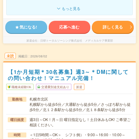
もっと見る
気になる!
応募へ進む
詳しく見る
派遣会社
日研トータルソーシング株式会社 メディカルケア事業部
未読
掲載日
2026/08/02
【1か月短期＊30名募集】週3～＊DMに関して
の問い合わせ！マニュアル完備！
職種未経験OK
交通費別途支給あり
派遣
札幌市北区
勤務地
札幌駅から徒歩5分／大通駅から徒歩5分／さっぽろ駅から徒
歩5分／北１２条駅から徒歩5分／北１８条駅から徒歩5分
週3日～OK！月～日 曜日指定なし！土日休みもOK! ご希望ご
曜日頻度
相談ください。
＜1日5時間～OK＞ シフト例）・9:00～16:00・10:00～
時間