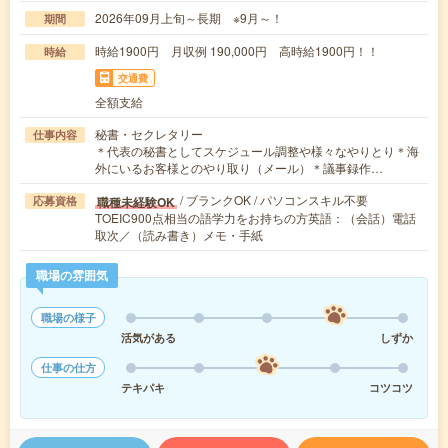
2026年09月上旬～長期 ※9月～！
期間
時給1900円 月収例 190,000円 高時給1900円！！
時給
交通費
全額支給
秘書・セクレタリー
仕事内容
＊代表の秘書としてスケジュール調整や様々なやりとり＊海
外にいるお客様とのやり取り（メール）＊議事録作…
/ ブランクOK / パソコンスキル不要
職種未経験OK
応募資格
TOEIC900点相当の語学力をお持ちの方英語：（会話）電話
取次／（読み書き）メモ・手紙
職場の雰囲気
職場の様子
活気がある
しずか
仕事の仕方
テキパキ
コツコツ