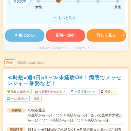
男女比率
女性
男性
もっと見る
気になる!
応募へ進む
詳しく見る
派遣会社
株式会社グラスト 札幌オフィス
未読
掲載日
2026/08/02
≪時短×週4日5h～≫未経験OK！病院でメッセ
ンジャー業務など！
職種未経験OK
交通費別途支給あり
土日祝日が休み
残業なし
WEB登録OK
派遣
札幌市北区
勤務地
麻生駅から---分／北２４条駅から---分／あいの里教育大駅か
ら---分／北１８条駅から---分／北３４条駅から---分
週4日～ ■曜日固定の相談OK！ ■希望の曜日があればご相談
曜日頻度