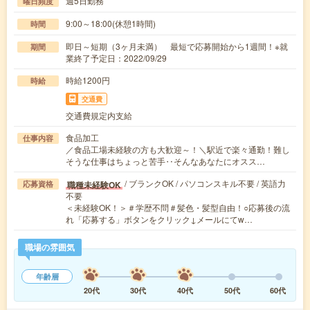
週5日勤務
曜日頻度
9:00～18:00(休憩1時間)
時間
即日～短期（3ヶ月未満） 最短で応募開始から1週間！※就
期間
業終了予定日：2022/09/29
時給1200円
時給
交通費
交通費規定内支給
食品加工
仕事内容
／食品工場未経験の方も大歓迎～！＼駅近で楽々通勤！難し
そうな仕事はちょっと苦手‥そんなあなたにオスス…
/ ブランクOK / パソコンスキル不要 / 英語力
職種未経験OK
応募資格
不要
＜未経験OK！＞＃学歴不問＃髪色・髪型自由！○応募後の流
れ「応募する」ボタンをクリック↓メールにてw…
職場の雰囲気
年齢層
20代
30代
40代
50代
60代