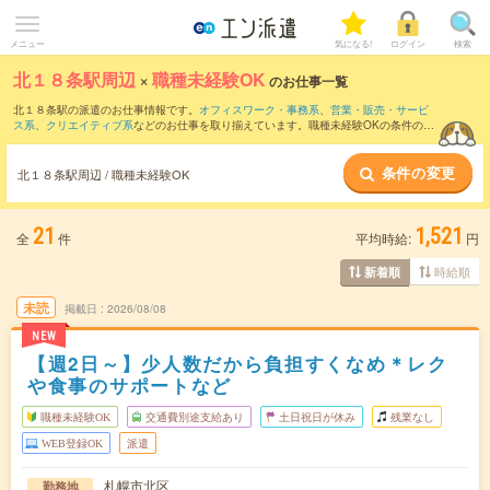
メニュー
気になる!
ログイン
検索
北１８条駅周辺
×
職種未経験OK
のお仕事一覧
北１８条駅の派遣のお仕事情報です。
オフィスワーク・事務系
、
営業・販売・サービ
ス系
、
クリエイティブ系
などのお仕事を取り揃えています。職種未経験OKの条件の他
に、
交通費別途支給あり
、
友だちと一緒の応募OK
、
週4日勤務
などのこだわり条件も
取り揃えています。
条件の変更
北１８条駅周辺 / 職種未経験OK
21
1,521
全
件
平均時給:
円
時給順
新着順
未読
掲載日
2026/08/08
NEW
【週2日～】少人数だから負担すくなめ＊レク
や食事のサポートなど
職種未経験OK
交通費別途支給あり
土日祝日が休み
残業なし
WEB登録OK
派遣
札幌市北区
勤務地