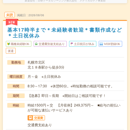
派遣会社
日研トータルソーシング株式会社 メディカルケア事業部
未読
掲載日
2026/08/06
NEW
基本17時半まで＊未経験者歓迎＊書類作成など
＊土日祝休み
職種未経験OK
交通費別途支給あり
土日祝日が休み
WEB登録OK
派遣
札幌市北区
勤務地
北１８条駅から徒歩3分
月～金 ※土日祝休み
曜日頻度
8:30～17:30 ※休憩60分。※時短勤務の相談可能です。
時間
【急募】即日～長期 ※開始日はご相談可能です！
期間
時給1500円＋交 【月収例】249,375円～ ■給与の前払い
時給
が可能な速払いサービスあり
交通費
交通費支給あり