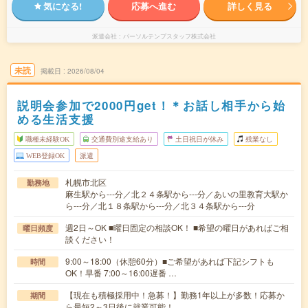
気になる!
応募へ進む
詳しく見る
派遣会社
パーソルテンプスタッフ株式会社
未読
掲載日
2026/08/04
説明会参加で2000円get！＊お話し相手から始
める生活支援
職種未経験OK
交通費別途支給あり
土日祝日が休み
残業なし
WEB登録OK
派遣
札幌市北区
勤務地
麻生駅から---分／北２４条駅から---分／あいの里教育大駅か
ら---分／北１８条駅から---分／北３４条駅から---分
週2日～OK ■曜日固定の相談OK！ ■希望の曜日があればご相
曜日頻度
談ください！
9:00～18:00（休憩60分）■ご希望があれば下記シフトも
時間
OK！早番 7:00～16:00遅番 …
【現在も積極採用中！急募！】勤務1年以上が多数！応募か
期間
ら最短2～3日後に就業可能！