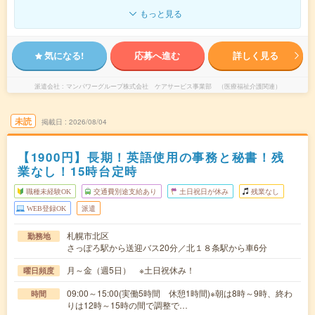
もっと見る
気になる!
応募へ進む
詳しく見る
派遣会社
マンパワーグループ株式会社 ケアサービス事業部 （医療福祉介護関連）
未読
掲載日
2026/08/04
【1900円】長期！英語使用の事務と秘書！残
業なし！15時台定時
職種未経験OK
交通費別途支給あり
土日祝日が休み
残業なし
WEB登録OK
派遣
札幌市北区
勤務地
さっぽろ駅から送迎バス20分／北１８条駅から車6分
月～金（週5日） ※土日祝休み！
曜日頻度
09:00～15:00(実働5時間 休憩1時間)※朝は8時～9時、終わ
時間
りは12時～15時の間で調整で…