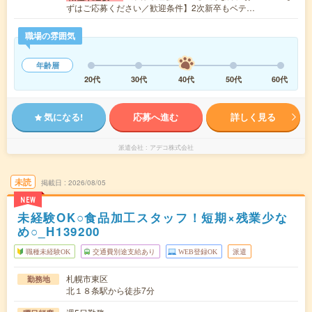
ずはご応募ください／歓迎条件】2次新卒もベテ…
職場の雰囲気
年齢層
20代
30代
40代
50代
60代
気になる!
応募へ進む
詳しく見る
派遣会社
アデコ株式会社
未読
掲載日
2026/08/05
NEW
未経験OK○食品加工スタッフ！短期×残業少な
め○_H139200
職種未経験OK
交通費別途支給あり
WEB登録OK
派遣
札幌市東区
勤務地
北１８条駅から徒歩7分