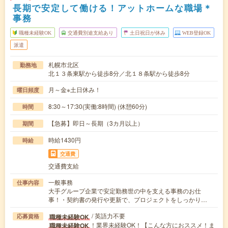
長期で安定して働ける！アットホームな職場＊
事務
職種未経験OK
交通費別途支給あり
土日祝日が休み
WEB登録OK
派遣
札幌市北区
勤務地
北１３条東駅から徒歩8分／北１８条駅から徒歩8分
月～金※土日休み！
曜日頻度
8:30～17:30(実働:8時間) (休憩60分)
時間
【急募】即日～長期（3カ月以上）
期間
時給1430円
時給
交通費
交通費支給
一般事務
仕事内容
大手グループ企業で安定勤務世の中を支える事務のお仕
事！・契約書の発行や更新で、プロジェクトをしっかり…
/ 英語力不要
職種未経験OK
応募資格
！業界未経験OK！【こんな方におススメ！ま
職種未経験OK