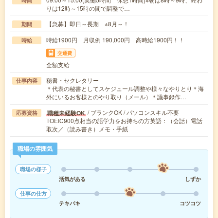
時間
りは12時～15時の間で調整で…
【急募】即日～長期 ※8月～！
期間
時給1900円 月収例 190,000円 高時給1900円！！
時給
交通費
全額支給
秘書・セクレタリー
仕事内容
＊代表の秘書としてスケジュール調整や様々なやりとり＊海
外にいるお客様とのやり取り（メール）＊議事録作…
/ ブランクOK / パソコンスキル不要
職種未経験OK
応募資格
TOEIC900点相当の語学力をお持ちの方英語：（会話）電話
取次／（読み書き）メモ・手紙
職場の雰囲気
職場の様子
活気がある
しずか
仕事の仕方
テキパキ
コツコツ