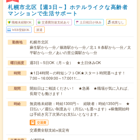
札幌市北区【週3日～】ホテルライクな高齢者
マンションで生活サポート
職種未経験OK
交通費別途支給あり
土日祝日が休み
残業なし
WEB登録OK
派遣
札幌市北区
勤務地
麻生駅から---分／篠路駅から---分／北１８条駅から---分／太
平駅から---分／あいの里公園駅から---分
週3日～5日OK（月～金） ★土日休みOK
曜日頻度
★1日4時間～の時短シフトOK★スタート時間選べます！
時間
7:00～16:009:00～17:0011:…
開始日はご相談ください！ ★急募 ★職場が気に入れば、
期間
長期でも働けます！
無資格未経験：時給1300円～ 経験者：時給1350円～ ★
時給
日払い／週払い制度あり（月払いも選べます）※稼働開始時
は手続き完了次第のお支払いとなります。
交通費
交通費全額支給※規定有
介護関連