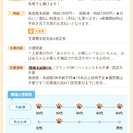
長期でも働けます！
無資格未経験：時給1300円～ 経験者：時給1350円～★日
時給
払い／週払い制度あり（月払いも選べます）※稼働開始時は
手続き完了次第のお支払いとなります。
交通費
交通費全額支給※規定有
介護関連
仕事内容
＊入居者の方の「ありがとう」が嬉しい＊おじいちゃん、お
ばあちゃんが暮らす施設での生活サポートをお任せ…
/ ブランクOK / パソコンスキル不要 / 英語力
職種未経験OK
応募資格
不要
無資格・未経験OK年齢不問★10名以上採用予定★履歴書は
不要です▽応募後の流れ1)翌営業日までに担当…
職場の雰囲気
年齢層
20代
30代
40代
50代
60代
男女比率
女性
男性