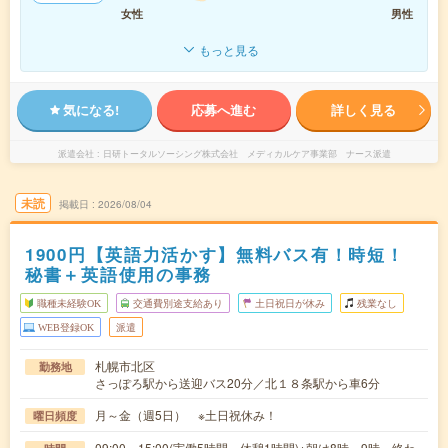
女性
男性
もっと見る
気になる!
応募へ進む
詳しく見る
派遣会社
日研トータルソーシング株式会社 メディカルケア事業部 ナース派遣
未読
掲載日
2026/08/04
1900円【英語力活かす】無料バス有！時短！
秘書＋英語使用の事務
職種未経験OK
交通費別途支給あり
土日祝日が休み
残業なし
WEB登録OK
派遣
札幌市北区
勤務地
さっぽろ駅から送迎バス20分／北１８条駅から車6分
月～金（週5日） ※土日祝休み！
曜日頻度
09:00～15:00(実働5時間 休憩1時間)※朝は8時～9時、終わ