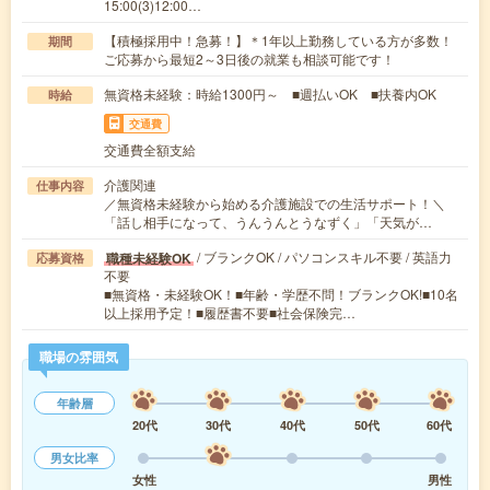
15:00(3)12:00…
【積極採用中！急募！】＊1年以上勤務している方が多数！
期間
ご応募から最短2～3日後の就業も相談可能です！
無資格未経験：時給1300円～ ■週払いOK ■扶養内OK
時給
交通費
交通費全額支給
介護関連
仕事内容
／無資格未経験から始める介護施設での生活サポート！＼
「話し相手になって、うんうんとうなずく」「天気が…
/ ブランクOK / パソコンスキル不要 / 英語力
職種未経験OK
応募資格
不要
■無資格・未経験OK！■年齢・学歴不問！ブランクOK!■10名
以上採用予定！■履歴書不要■社会保険完…
職場の雰囲気
年齢層
20代
30代
40代
50代
60代
男女比率
女性
男性