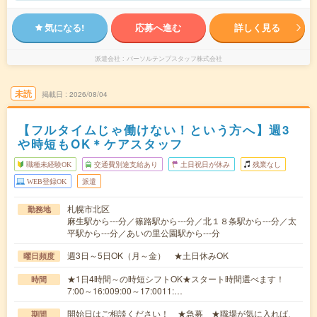
気になる!
応募へ進む
詳しく見る
派遣会社
パーソルテンプスタッフ株式会社
未読
掲載日
2026/08/04
【フルタイムじゃ働けない！という方へ】週3
や時短もOK＊ケアスタッフ
職種未経験OK
交通費別途支給あり
土日祝日が休み
残業なし
WEB登録OK
派遣
札幌市北区
勤務地
麻生駅から---分／篠路駅から---分／北１８条駅から---分／太
平駅から---分／あいの里公園駅から---分
週3日～5日OK（月～金） ★土日休みOK
曜日頻度
★1日4時間～の時短シフトOK★スタート時間選べます！
時間
7:00～16:009:00～17:0011:…
開始日はご相談ください！ ★急募 ★職場が気に入れば、
期間