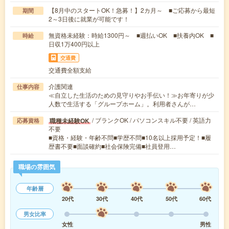
【8月中のスタートOK！急募！】2カ月～ ■ご応募から最短
期間
2～3日後に就業が可能です！
無資格未経験：時給1300円～ ■週払いOK ■扶養内OK ■
時給
日収1万400円以上
交通費
交通費全額支給
介護関連
仕事内容
≪自立した生活のための見守りやお手伝い！≫お年寄りが少
人数で生活する「グループホーム」。利用者さんが…
/ ブランクOK / パソコンスキル不要 / 英語力
職種未経験OK
応募資格
不要
■資格・経験・年齢不問■学歴不問■10名以上採用予定！■履
歴書不要■面談確約■社会保険完備■社員登用…
職場の雰囲気
年齢層
20代
30代
40代
50代
60代
男女比率
女性
男性