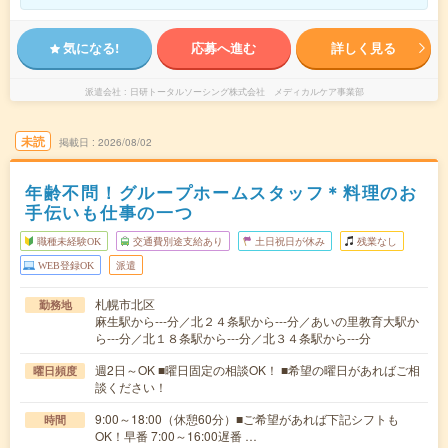
気になる!
応募へ進む
詳しく見る
派遣会社
日研トータルソーシング株式会社 メディカルケア事業部
未読
掲載日
2026/08/02
年齢不問！グループホームスタッフ＊料理のお
手伝いも仕事の一つ
職種未経験OK
交通費別途支給あり
土日祝日が休み
残業なし
WEB登録OK
派遣
札幌市北区
勤務地
麻生駅から---分／北２４条駅から---分／あいの里教育大駅か
ら---分／北１８条駅から---分／北３４条駅から---分
週2日～OK ■曜日固定の相談OK！ ■希望の曜日があればご相
曜日頻度
談ください！
9:00～18:00（休憩60分）■ご希望があれば下記シフトも
時間
OK！早番 7:00～16:00遅番 …