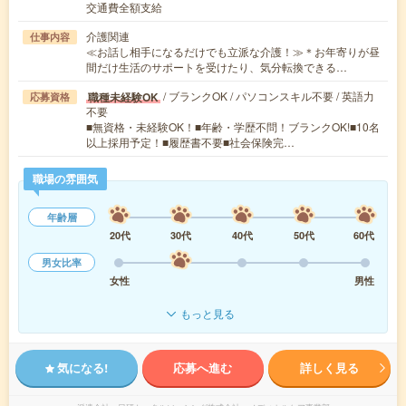
交通費全額支給
介護関連
仕事内容
≪お話し相手になるだけでも立派な介護！≫＊お年寄りが昼
間だけ生活のサポートを受けたり、気分転換できる…
/ ブランクOK / パソコンスキル不要 / 英語力
職種未経験OK
応募資格
不要
■無資格・未経験OK！■年齢・学歴不問！ブランクOK!■10名
以上採用予定！■履歴書不要■社会保険完…
職場の雰囲気
年齢層
20代
30代
40代
50代
60代
男女比率
女性
男性
もっと見る
気になる!
応募へ進む
詳しく見る