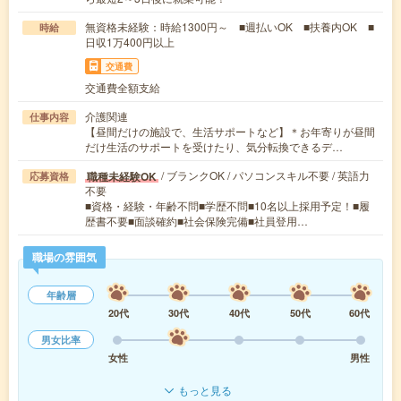
無資格未経験：時給1300円～ ■週払いOK ■扶養内OK ■
時給
日収1万400円以上
交通費
交通費全額支給
介護関連
仕事内容
【昼間だけの施設で、生活サポートなど】＊お年寄りが昼間
だけ生活のサポートを受けたり、気分転換できるデ…
/ ブランクOK / パソコンスキル不要 / 英語力
職種未経験OK
応募資格
不要
■資格・経験・年齢不問■学歴不問■10名以上採用予定！■履
歴書不要■面談確約■社会保険完備■社員登用…
職場の雰囲気
年齢層
20代
30代
40代
50代
60代
男女比率
女性
男性
もっと見る