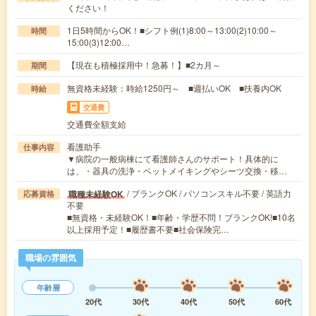
ください！
1日5時間からOK！■シフト例(1)8:00～13:00(2)10:00～
時間
15:00(3)12:00…
【現在も積極採用中！急募！】■2カ月～
期間
無資格未経験：時給1250円～ ■週払いOK ■扶養内OK
時給
交通費
交通費全額支給
看護助手
仕事内容
▼病院の一般病棟にて看護師さんのサポート！具体的に
は、・器具の洗浄・ベットメイキングやシーツ交換・移…
/ ブランクOK / パソコンスキル不要 / 英語力
職種未経験OK
応募資格
不要
■無資格・未経験OK！■年齢・学歴不問！ブランクOK!■10名
以上採用予定！■履歴書不要■社会保険完…
職場の雰囲気
年齢層
20代
30代
40代
50代
60代