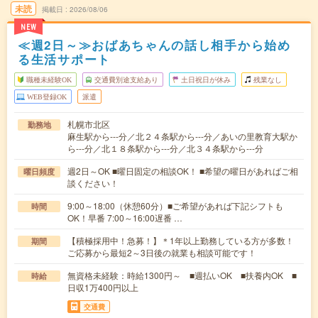
未読
掲載日
2026/08/06
NEW
≪週2日～≫おばあちゃんの話し相手から始め
る生活サポート
職種未経験OK
交通費別途支給あり
土日祝日が休み
残業なし
WEB登録OK
派遣
札幌市北区
勤務地
麻生駅から---分／北２４条駅から---分／あいの里教育大駅か
ら---分／北１８条駅から---分／北３４条駅から---分
週2日～OK ■曜日固定の相談OK！ ■希望の曜日があればご相
曜日頻度
談ください！
9:00～18:00（休憩60分）■ご希望があれば下記シフトも
時間
OK！早番 7:00～16:00遅番 …
【積極採用中！急募！】＊1年以上勤務している方が多数！
期間
ご応募から最短2～3日後の就業も相談可能です！
無資格未経験：時給1300円～ ■週払いOK ■扶養内OK ■
時給
日収1万400円以上
交通費