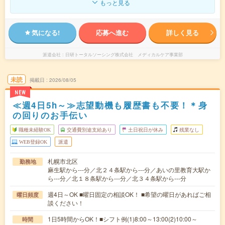
もっと見る
気になる!
応募へ進む
詳しく見る
派遣会社
日研トータルソーシング株式会社 メディカルケア事業部
未読
掲載日
2026/08/05
NEW
≪週4日5h～≫志望動機も履歴書も不要！＊身
の回りのお手伝い
職種未経験OK
交通費別途支給あり
土日祝日が休み
残業なし
WEB登録OK
派遣
札幌市北区
勤務地
麻生駅から---分／北２４条駅から---分／あいの里教育大駅か
ら---分／北１８条駅から---分／北３４条駅から---分
週4日～OK ■曜日固定の相談OK！ ■希望の曜日があればご相
曜日頻度
談ください！
1日5時間からOK！■シフト例(1)8:00～13:00(2)10:00～
時間