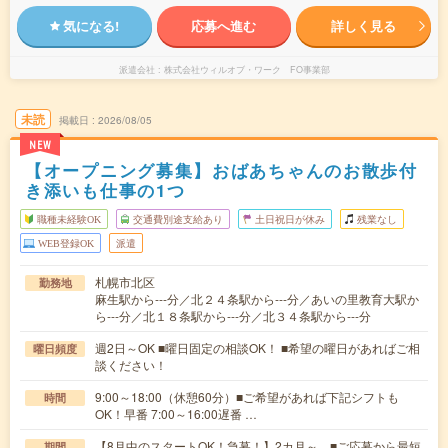
気になる!
応募へ進む
詳しく見る
派遣会社
株式会社ウィルオブ・ワーク FO事業部
未読
掲載日
2026/08/05
NEW
【オープニング募集】おばあちゃんのお散歩付
き添いも仕事の1つ
職種未経験OK
交通費別途支給あり
土日祝日が休み
残業なし
WEB登録OK
派遣
札幌市北区
勤務地
麻生駅から---分／北２４条駅から---分／あいの里教育大駅か
ら---分／北１８条駅から---分／北３４条駅から---分
週2日～OK ■曜日固定の相談OK！ ■希望の曜日があればご相
曜日頻度
談ください！
9:00～18:00（休憩60分）■ご希望があれば下記シフトも
時間
OK！早番 7:00～16:00遅番 …
【8月中のスタートOK！急募！】2カ月～ ■ご応募から最短
期間