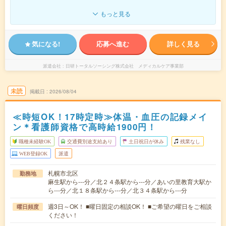
もっと見る
気になる!
応募へ進む
詳しく見る
派遣会社
日研トータルソーシング株式会社 メディカルケア事業部
未読
掲載日
2026/08/04
≪時短OK！17時定時≫体温・血圧の記録メイ
ン＊看護師資格で高時給1900円！
職種未経験OK
交通費別途支給あり
土日祝日が休み
残業なし
WEB登録OK
派遣
札幌市北区
勤務地
麻生駅から---分／北２４条駅から---分／あいの里教育大駅か
ら---分／北１８条駅から---分／北３４条駅から---分
週3日～OK！ ■曜日固定の相談OK！ ■ご希望の曜日をご相談
曜日頻度
ください！