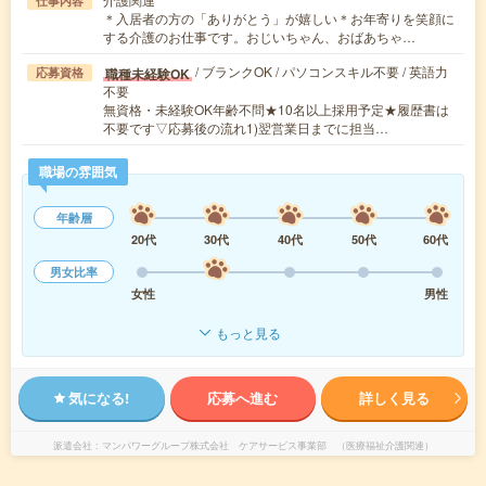
仕事内容
＊入居者の方の「ありがとう」が嬉しい＊お年寄りを笑顔に
する介護のお仕事です。おじいちゃん、おばあちゃ…
/ ブランクOK / パソコンスキル不要 / 英語力
職種未経験OK
応募資格
不要
無資格・未経験OK年齢不問★10名以上採用予定★履歴書は
不要です▽応募後の流れ1)翌営業日までに担当…
職場の雰囲気
年齢層
20代
30代
40代
50代
60代
男女比率
女性
男性
もっと見る
気になる!
応募へ進む
詳しく見る
派遣会社
マンパワーグループ株式会社 ケアサービス事業部 （医療福祉介護関連）