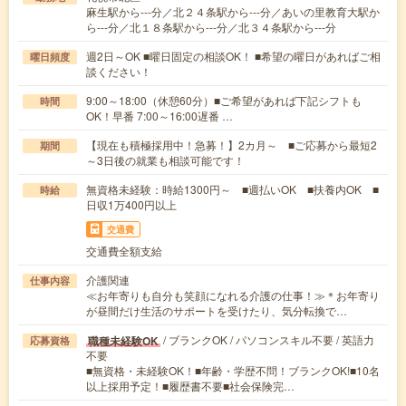
麻生駅から---分／北２４条駅から---分／あいの里教育大駅か
ら---分／北１８条駅から---分／北３４条駅から---分
週2日～OK ■曜日固定の相談OK！ ■希望の曜日があればご相
曜日頻度
談ください！
9:00～18:00（休憩60分）■ご希望があれば下記シフトも
時間
OK！早番 7:00～16:00遅番 …
【現在も積極採用中！急募！】2カ月～ ■ご応募から最短2
期間
～3日後の就業も相談可能です！
無資格未経験：時給1300円～ ■週払いOK ■扶養内OK ■
時給
日収1万400円以上
交通費
交通費全額支給
介護関連
仕事内容
≪お年寄りも自分も笑顔になれる介護の仕事！≫＊お年寄り
が昼間だけ生活のサポートを受けたり、気分転換で…
/ ブランクOK / パソコンスキル不要 / 英語力
職種未経験OK
応募資格
不要
■無資格・未経験OK！■年齢・学歴不問！ブランクOK!■10名
以上採用予定！■履歴書不要■社会保険完…