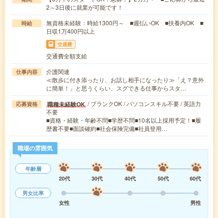
2～3日後に就業が可能です！
無資格未経験：時給1300円～ ■週払いOK ■扶養内OK ■
時給
日収1万400円以上
交通費
交通費全額支給
介護関連
仕事内容
≪散歩に付き添ったり、お話し相手になったり≫「え？意外
に簡単！」と思うくらい、スグできる仕事からスタ…
/ ブランクOK / パソコンスキル不要 / 英語力
職種未経験OK
応募資格
不要
■資格・経験・年齢不問■学歴不問■10名以上採用予定！■履
歴書不要■面談確約■社会保険完備■社員登用…
職場の雰囲気
年齢層
20代
30代
40代
50代
60代
男女比率
女性
男性