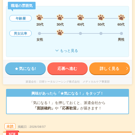
職場の雰囲気
年齢層
20代
30代
40代
50代
60代
男女比率
女性
男性
もっと見る
気になる!
応募へ進む
詳しく見る
派遣会社
日研トータルソーシング株式会社 メディカルケア事業部
興味があったら「★気になる！」をタップ！
「気になる！」を押しておくと、派遣会社から
「面談確約」
や
「応募歓迎」
が届きます！
未読
掲載日
2026/08/07
NEW