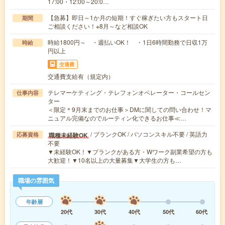
17:00・12:00～20:0…
【急募】即日～1か月の短期！すぐ稼ぎたい方もスタート日
期間
ご相談ください！※8月～など相談OK
時給1800円～ ・週払いOK！ ・1日6時間勤務で日収1万
時給
円以上
交通費
交通費支給有（規定内）
テレマーケティング・テレフォンオペレーター・コールセン
仕事内容
ター
＜限定＊9月末までのお仕事＞DMに関しての問い合わせ！マ
ニュアル完備なのでルーティン化できるお仕事≪…
/ ブランクOK / パソコンスキル不要 / 英語力
職種未経験OK
応募資格
不要
▼未経験OK！▼ブランクがある方・Wワーク副業希望の方も
大歓迎！▼10名以上の大量募集▼大学生の方も…
職場の雰囲気
年齢層
20代
30代
40代
50代
60代