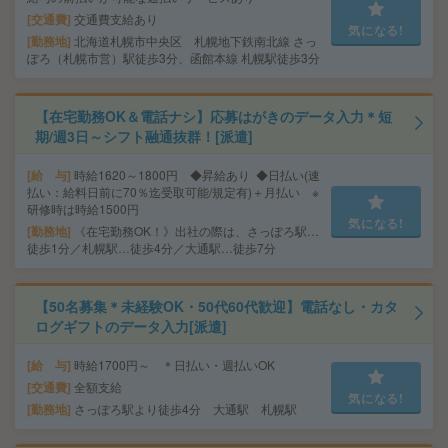
交通費
交通費支給あり
気になる!
勤務地
北海道札幌市中央区 札幌地下鉄南北線 さっ
ぽろ（札幌市営）駅徒歩3分、函館本線 札幌駅徒歩3分
【在宅勤務OK＆電話ナシ】応募はがきのデータ入力＊短
期/週3日～シフト融通抜群！[派遣]
給 与
時給1620～1800円 ◆昇給あり ◆日払い(速
払い：給料日前に70％迄受取可能/規定有)＋月払い ※
研修時は時給1500円
気になる!
勤務地
《在宅勤務OK！》出社の際は、さっぽろ駅…
徒歩1分／札幌駅…徒歩4分／大通駅…徒歩7分
【50名募集＊未経験OK・50代60代歓迎】電話なし・カタ
ログギフトのデータ入力[派遣]
給 与
時給1700円～ ＊日払い・週払いOK
交通費
全額支給
気になる!
勤務地
さっぽろ駅より徒歩4分 大通駅 札幌駅