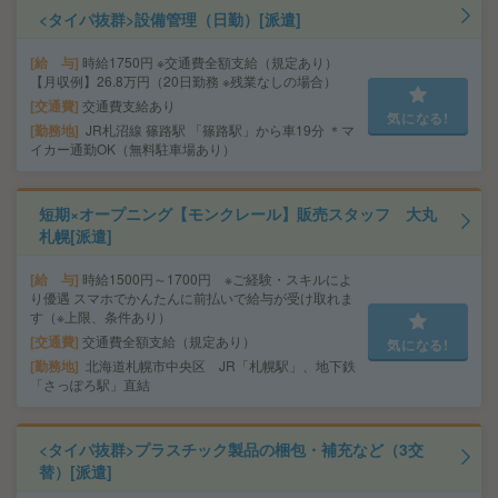
<タイパ抜群>設備管理（日勤）[派遣]
給 与
時給1750円 ※交通費全額支給（規定あり）
【月収例】26.8万円（20日勤務 ※残業なしの場合）
交通費
交通費支給あり
気になる!
勤務地
JR札沼線 篠路駅 「篠路駅」から車19分 ＊マ
イカー通勤OK（無料駐車場あり）
短期×オープニング【モンクレール】販売スタッフ 大丸
札幌[派遣]
給 与
時給1500円～1700円 ※ご経験・スキルによ
り優遇 スマホでかんたんに前払いで給与が受け取れま
す（※上限、条件あり）
交通費
交通費全額支給（規定あり）
気になる!
勤務地
北海道札幌市中央区 JR「札幌駅」、地下鉄
「さっぽろ駅」直結
<タイパ抜群>プラスチック製品の梱包・補充など（3交
替）[派遣]