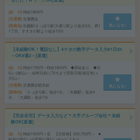
給 与
時給1800円
交通費
交通費込
気になる!
勤務地
札幌駅/さっぽろ駅/大通り駅より徒歩5分、西1
1丁目、すすきの駅より徒歩10分
【未経験OK！電話なし】4ケタの数字データ入力#1日3h
～OK#週2～[派遣]
給 与
時給1700円～時給1800円 ◆昇給あり ◆日
払い(速払い：給料日前に70％まで受取可能/規定有)＋
月払い
交通費
交通費全額支給
気になる!
勤務地
「さっぽろ駅」徒歩1分、「札幌駅」徒歩4
分、「大通駅」徒歩7分
【完全在宅】データ入力など＊大手グループ会社＊未経
験OK[派遣]
給 与
時給1500円＋交 【月収例】303,750円～ ■
給与の前払いが可能な速払いサービスあり