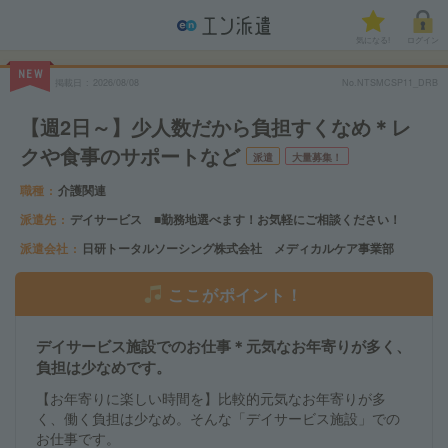
気になる!
ログイン
NEW
掲載日
2026/08/08
No.NTSMCSP11_DRB
【週2日～】少人数だから負担すくなめ＊レ
クや食事のサポートなど
派遣
大量募集！
職種
介護関連
派遣先
デイサービス ■勤務地選べます！お気軽にご相談ください！
派遣会社
日研トータルソーシング株式会社 メディカルケア事業部
ここがポイント！
デイサービス施設でのお仕事＊元気なお年寄りが多く、
負担は少なめです。
【お年寄りに楽しい時間を】比較的元気なお年寄りが多
く、働く負担は少なめ。そんな「デイサービス施設」での
お仕事です。