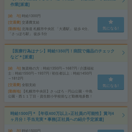
作業[派遣]
給 与
時給1300円
交通費
交通費支給
気になる!
勤務地
北海道 札幌市中央区 「大通駅」 徒歩 4分,
「さっぽろ駅」 徒歩 5分
【医療行為はナシ】時給1350円！病院で備品のチェック
など＊[派遣]
給 与
無資格の方：時給1350円～1687円 / 介護福祉
士：時給1550円～1937円 / 初任者以上：時給1450円
～1812円
交通費
全額支給
気になる!
勤務地
【札幌市中央区】さっぽろ・円山公園・中島
公園・西１１丁目・資生館小学校前など勤務地多数！
時給1500円＊【年収400万以上×正社員の可能性】賞与4
ヶ月分！手当充実＊事務[正社員への紹介予定派遣]
給 与
時給1500円