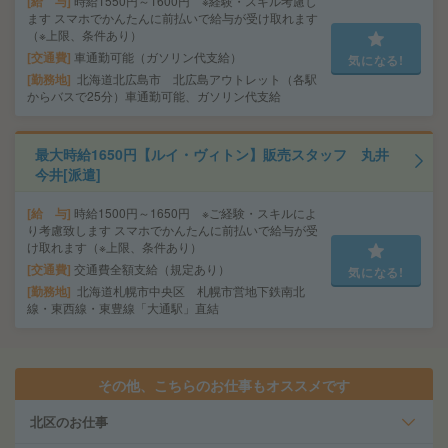
給 与
時給1550円～1600円 ※経験・スキル考慮し
ます スマホでかんたんに前払いで給与が受け取れます
（※上限、条件あり）
交通費
車通勤可能（ガソリン代支給）
気になる!
勤務地
北海道北広島市 北広島アウトレット（各駅
からバスで25分）車通勤可能、ガソリン代支給
最大時給1650円【ルイ・ヴィトン】販売スタッフ 丸井
今井[派遣]
給 与
時給1500円～1650円 ※ご経験・スキルによ
り考慮致します スマホでかんたんに前払いで給与が受
け取れます（※上限、条件あり）
交通費
交通費全額支給（規定あり）
気になる!
勤務地
北海道札幌市中央区 札幌市営地下鉄南北
線・東西線・東豊線「大通駅」直結
その他、こちらのお仕事もオススメです
北区のお仕事