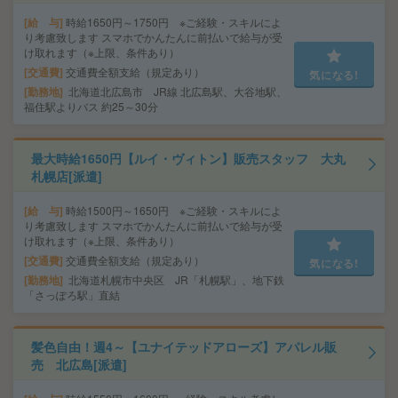
給 与
時給1650円～1750円 ※ご経験・スキルによ
り考慮致します スマホでかんたんに前払いで給与が受
け取れます（※上限、条件あり）
交通費
交通費全額支給（規定あり）
気になる!
勤務地
北海道北広島市 JR線 北広島駅、大谷地駅、
福住駅よりバス 約25～30分
最大時給1650円【ルイ・ヴィトン】販売スタッフ 大丸
札幌店[派遣]
給 与
時給1500円～1650円 ※ご経験・スキルによ
り考慮致します スマホでかんたんに前払いで給与が受
け取れます（※上限、条件あり）
交通費
交通費全額支給（規定あり）
気になる!
勤務地
北海道札幌市中央区 JR「札幌駅」、地下鉄
「さっぽろ駅」直結
髪色自由！週4～【ユナイテッドアローズ】アパレル販
売 北広島[派遣]