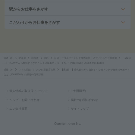
駅からお仕事をさがす
こだわりからお仕事をさがす
派遣TOP
北海道
北海道
北区
日研トータルソーシング株式会社 メディカルケア事業部
【週2日
～】少人数だから負担すくなめ＊レクや食事のサポートなど（106389502）の派遣の仕事詳細
派遣TOP
ＪＲ札沼線
あいの里教育大駅
【週2日～】少人数だから負担すくなめ＊レクや食事のサポート
など（106389502）の派遣の仕事詳細
個人情報の取り扱いについて
ご利用規約
ヘルプ・お問い合わせ
掲載のお問い合わせ
エン会社概要
サイトマップ
Copyright © en Inc.