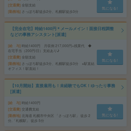
交通費
全額支給
気になる!
勤務地
さっぽろ駅徒歩2分、札幌駅徒歩3分
【完全在宅】時給1400円＊メールメイン！面接日程調整
などの事務アシスタント[派遣]
給 与
時給1400円 月収例 217,000円+残業代 ◆
在宅手当（200円/日）支給あり♪
交通費
全額支給
気になる!
勤務地
さっぽろ駅徒歩3分、札幌駅徒歩3分 ※駅直結
オフィス！駅直結！
【10月開始】直接雇用も！未経験でもOK！ゆったり事務
[派遣]
給 与
時給1400円
交通費
交通費支給
気になる!
勤務地
北海道 札幌市中央区 「さっぽろ駅」 徒歩 2
分,「札幌駅」 徒歩 5分