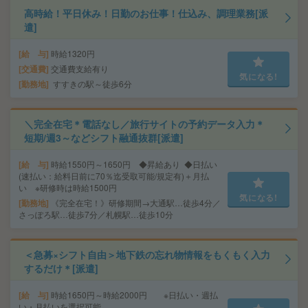
高時給！平日休み！日勤のお仕事！仕込み、調理業務[派
遣]
給 与
時給1320円
交通費
交通費支給有り
気になる!
勤務地
すすきの駅～徒歩6分
＼完全在宅＊電話なし／旅行サイトの予約データ入力＊
短期/週3～などシフト融通抜群[派遣]
給 与
時給1550円～1650円 ◆昇給あり ◆日払い
(速払い：給料日前に70％迄受取可能/規定有)＋月払
い ※研修時は時給1500円
気になる!
勤務地
《完全在宅！》研修期間→大通駅…徒歩4分／
さっぽろ駅…徒歩7分／札幌駅…徒歩10分
＜急募×シフト自由＞地下鉄の忘れ物情報をもくもく入力
するだけ＊[派遣]
給 与
時給1650円～時給2000円 ※日払い・週払
い・月払いを選択可能