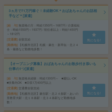
3ヵ月で71万円稼ぐ！未経験OK＊おばあちゃんのお話相
手など＊[派遣]
給 与
無資格の方：時給1350円～1687円 / 介護福祉
士：時給1550円～1937円 / 初任者以上：時給1450円
～1812円
交通費
全額支給
気になる!
勤務地
【札幌市北区】札幌・麻生・新琴似・北２４
条・篠路など勤務地多数！
【オープニング募集】おばあちゃんのお散歩付き添いも
仕事の1つ[派遣]
給 与
無資格未経験：時給1300円～ ■週払いOK
■扶養内OK ■日収1万400円以上
交通費
交通費全額支給
気になる!
勤務地
【札幌市北区】麻生駅・北２４条駅・あいの
里教育大駅・北１８条駅・北３４条駅など勤務地多
数！