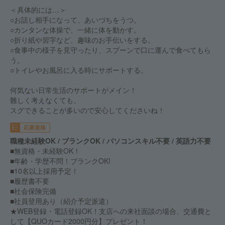
＜具体的には…＞
○お話し相手になって、あいづちをうつ。
○カンタンな体操で、一緒に体を動かす。
○折り紙や習字など、趣味のお手伝いをする。
○食事中の様子を見守ったり、スプーンで口に運んで食べてもら
う。
○トイレやお風呂に入る時にサポートする。
何気ない日常生活のサポートがメイン！
難しく考えなくても、
スグできることが多いので安心してくださいね！
応募資格
職種未経験OK / ブランクOK / パソコンスキル不要 / 英語力不要
■無資格・未経験OK！
■年齢・学歴不問！ブランクOK!
■10名以上採用予定！
■履歴書不要
■社会保険完備
■社員登用あり（紹介予定派遣）
★WEB登録・電話登録OK！支店への来社面談の場合、交通費と
して【QUOカード2000円分】プレゼント！