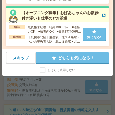
気になる!
勤務地
さっぽろ駅徒歩3分、札幌駅徒歩3分 ※駅直結
オフィス！駅直結！
【オープニング募集】おばあちゃんのお散歩
付き添いも仕事の1つ[派遣]
時給1500円＊【大通駅 】あんしん長期！事務のお仕事！
無資格未経験：時給1300円～ ■週払
給与
残業なし[派遣]
いOK ■扶養内OK ■日収1万400円以
上
【札幌市北区】麻生駅・北２４条駅・
気になる!
勤務地
給 与
時給1500円 月収例 240,000円
あいの里教育大駅・北１８条駅・北３
交通費
全額支給
４条駅など勤務地多数！
気になる!
勤務地
大通駅徒歩7分
スキップ
どちらも気になる！
【50代～60代活躍】経験を活かす落着いた職場*補助金支
援＊事務[派遣]
しばらく表示しない
給 与
時給1300円＋交
交通費
交通費支給有
気になる!
勤務地
札幌市営南北線 さっぽろ駅 徒歩10分/札幌市
営東西線 西11丁目駅 徒歩11分
＼週1～＆時短もOK／図書館、新規書籍の情報を入力す
るだけ！WワークOK[派遣]