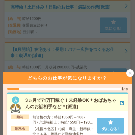
高時給！土日休み！日勤のお仕事！袋詰め作業[派遣]
給 与
時給1200円
交通費
交通費支給有り
気になる!
勤務地
澄川駅～
【8月開始】在宅あり！長期！バナー広告をつくるお仕
事！朝遅め[派遣]
給 与
時給1300円 月収例 208,000円+残業代
交通費
全額支給
どちらのお仕事が気になりますか？
気になる!
勤務地
大通駅徒歩5分、さっぽろ駅徒歩8分 ※おしゃ
れなオフィス！ベンチャーです！
1
/10
3ヵ月で71万円稼ぐ！未経験OK＊おばあちゃ
最大27名！10月！研修後完全在宅！大手×面接日程調整
んのお話相手など＊[派遣]
[派遣]
無資格の方：時給1350円～1687
給与
給 与
時給1400円 月収例 217,000円+残業代 ◆
円 / 介護福祉士：時給1550円～1937
在宅手当（200円/日）支給あり♪
円 / 初任者以上：時給1450円～1812
【札幌市北区】札幌・麻生・新琴似・
気になる!
勤務地
交通費
全額支給
円
北２４条・篠路など勤務地多数！