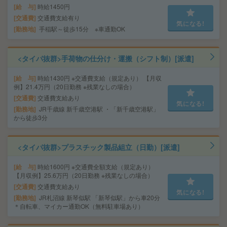
給 与
時給1450円
交通費
交通費支給有り
気になる!
勤務地
手稲駅～徒歩15分 ※車通勤OK
<タイパ抜群>手荷物の仕分け・運搬（シフト制）[派遣]
給 与
時給1430円 ※交通費支給（規定あり） 【月収
例】21.4万円（20日勤務 ※残業なしの場合）
交通費
交通費支給あり
気になる!
勤務地
JR千歳線 新千歳空港駅 ・「新千歳空港駅」
から徒歩3分
<タイパ抜群>プラスチック製品組立（日勤）[派遣]
給 与
時給1600円 ※交通費全額支給（規定あり）
【月収例】25.6万円（20日勤務 ※残業なしの場合）
交通費
交通費支給あり
気になる!
勤務地
JR札沼線 新琴似駅 「新琴似駅」から車20分
＊自転車、マイカー通勤OK（無料駐車場あり）