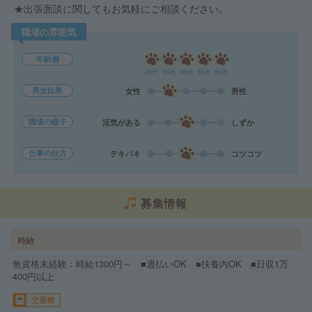
★出張面談に関してもお気軽にご相談ください。
職場の雰囲気
年齢層
20代
30代
40代
50代
60代
男女比率
女性
男性
職場の様子
活気がある
しずか
仕事の仕方
テキパキ
コツコツ
募集情報
時給
無資格未経験：時給1300円～ ■週払いOK ■扶養内OK ■日収1万
400円以上
交通費