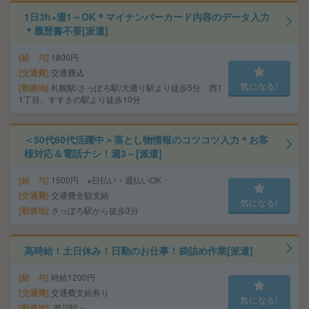
1日3h×週1～OK＊マイナンバーカード内容のデータ入力
＊履歴書不要[派遣]
給 与
1800円
交通費
交通費込
気になる!
勤務地
札幌駅/さっぽろ駅/大通り駅より徒歩5分、西1
1丁目、すすきの駅より徒歩10分
＜50代60代活躍中＞落とし物情報のコツコツ入力＊お客
様対応＆電話ナシ！週3～[派遣]
給 与
1500円 ※日払い・週払いOK
交通費
交通費全額支給
気になる!
勤務地
さっぽろ駅から徒歩3分
高時給！土日休み！日勤のお仕事！袋詰め作業[派遣]
給 与
時給1200円
交通費
交通費支給有り
気になる!
勤務地
澄川駅～