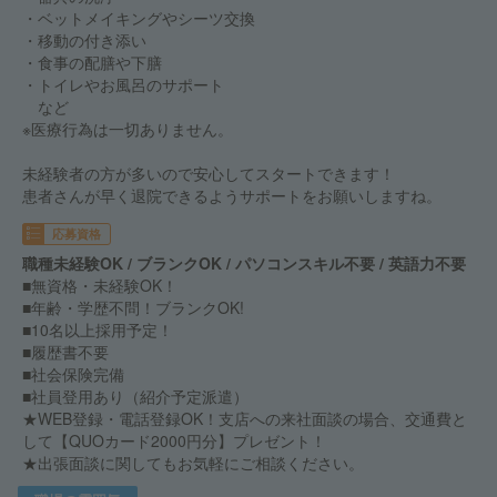
・ベットメイキングやシーツ交換
・移動の付き添い
・食事の配膳や下膳
・トイレやお風呂のサポート
など
※医療行為は一切ありません。
未経験者の方が多いので安心してスタートできます！
患者さんが早く退院できるようサポートをお願いしますね。
応募資格
職種未経験OK / ブランクOK / パソコンスキル不要 / 英語力不要
■無資格・未経験OK！
■年齢・学歴不問！ブランクOK!
■10名以上採用予定！
■履歴書不要
■社会保険完備
■社員登用あり（紹介予定派遣）
★WEB登録・電話登録OK！支店への来社面談の場合、交通費と
して【QUOカード2000円分】プレゼント！
★出張面談に関してもお気軽にご相談ください。