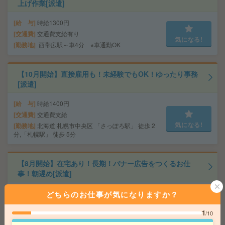
上げ作業[派遣]
給 与
時給1300円
交通費
交通費支給有り
気になる!
勤務地
西帯広駅～車4分 ※車通勤OK
【10月開始】直接雇用も！未経験でもOK！ゆったり事務
[派遣]
給 与
時給1400円
交通費
交通費支給
気になる!
勤務地
北海道 札幌市中央区 「さっぽろ駅」 徒歩 2
分,「札幌駅」 徒歩 5分
【8月開始】在宅あり！長期！バナー広告をつくるお仕
事！朝遅め[派遣]
給 与
時給1300円 月収例 208,000円+残業代
どちらのお仕事が気になりますか？
交通費
全額支給
1
/10
気になる!
勤務地
大通駅徒歩5分、さっぽろ駅徒歩8分 ※おしゃ
れなオフィス！ベンチャーです！