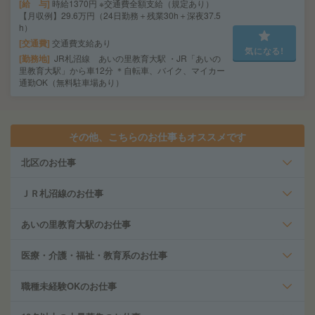
給 与
時給1370円 ※交通費全額支給（規定あり）
【月収例】29.6万円（24日勤務＋残業30h＋深夜37.5
h）
交通費
交通費支給あり
気になる!
勤務地
JR札沼線 あいの里教育大駅 ・JR「あいの
里教育大駅」から車12分 ＊自転車、バイク、マイカー
通勤OK（無料駐車場あり）
その他、こちらのお仕事もオススメです
北区のお仕事
ＪＲ札沼線のお仕事
あいの里教育大駅のお仕事
医療・介護・福祉・教育系のお仕事
職種未経験OKのお仕事