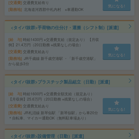
交通費
交通費支給有り
気になる!
勤務地
北海道河西郡中札内村 ※車通勤OK
<タイパ抜群>手荷物の仕分け・運搬（シフト制）[派遣]
給 与
時給1430円 ※交通費支給（規定あり） 【月収
例】21.4万円（20日勤務 ※残業なしの場合）
交通費
交通費支給あり
気になる!
勤務地
JR千歳線 新千歳空港駅 ・「新千歳空港駅」
から徒歩3分
<タイパ抜群>プラスチック製品組立（日勤）[派遣]
給 与
時給1600円 ※交通費全額支給（規定あり）
【月収例】25.6万円（20日勤務 ※残業なしの場合）
交通費
交通費支給あり
気になる!
勤務地
JR札沼線 新琴似駅 「新琴似駅」から車20分
＊自転車、マイカー通勤OK（無料駐車場あり）
<タイパ抜群>設備管理（日勤）[派遣]