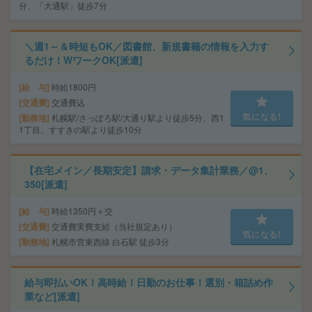
分、「大通駅」徒歩7分
＼週1～＆時短もOK／図書館、新規書籍の情報を入力す
るだけ！WワークOK[派遣]
給 与
時給1800円
交通費
交通費込
気になる!
勤務地
札幌駅/さっぽろ駅/大通り駅より徒歩5分、西1
1丁目、すすきの駅より徒歩10分
【在宅メイン／長期安定】請求・データ集計業務／@1、
350[派遣]
給 与
時給1350円＋交
交通費
交通費実費支給（当社規定あり）
気になる!
勤務地
札幌市営東西線 白石駅 徒歩3分
給与即払いOK！高時給！日勤のお仕事！選別・箱詰め作
業など[派遣]