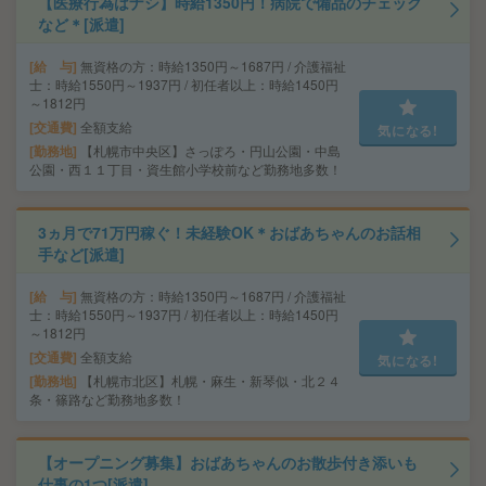
【医療行為はナシ】時給1350円！病院で備品のチェック
など＊[派遣]
給 与
無資格の方：時給1350円～1687円 / 介護福祉
士：時給1550円～1937円 / 初任者以上：時給1450円
～1812円
交通費
全額支給
気になる!
勤務地
【札幌市中央区】さっぽろ・円山公園・中島
公園・西１１丁目・資生館小学校前など勤務地多数！
3ヵ月で71万円稼ぐ！未経験OK＊おばあちゃんのお話相
手など[派遣]
給 与
無資格の方：時給1350円～1687円 / 介護福祉
士：時給1550円～1937円 / 初任者以上：時給1450円
～1812円
交通費
全額支給
気になる!
勤務地
【札幌市北区】札幌・麻生・新琴似・北２４
条・篠路など勤務地多数！
【オープニング募集】おばあちゃんのお散歩付き添いも
仕事の1つ[派遣]