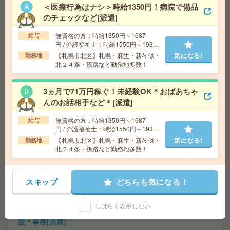
＜医療行為はナシ＞時給1350円！病院で備品
のチェックなど[派遣]
最大27名！10月！研修後完全在宅！大手×面接日程調整
無資格の方：時給1350円～1687
給与
[派遣]
円 / 介護福祉士：時給1550円～1937
円 / 初任者以上：時給1450円～1812
【札幌市北区】札幌・麻生・新琴似・
気になる!
勤務地
給 与
時給1400円 月収例 217,000円+残業代 ◆
円
北２４条・篠路など勤務地多数！
在宅手当（200円/日）支給あり♪
交通費
全額支給
気になる!
勤務地
さっぽろ駅徒歩3分、札幌駅徒歩3分 ※駅直結
3ヵ月で71万円稼ぐ！未経験OK＊おばあちゃ
オフィス！駅直結！
んのお話相手など＊[派遣]
無資格の方：時給1350円～1687
給与
【中央区/駅チカ】時短も相談OK！土日休みの不動産事務
円 / 介護福祉士：時給1550円～1937
円 / 初任者以上：時給1450円～1812
[派遣]
【札幌市北区】札幌・麻生・新琴似・
気になる!
勤務地
円
北２４条・篠路など勤務地多数！
給 与
時給1300円
交通費
交通費支給
気になる!
スキップ
どちらも気になる！
勤務地
北海道 札幌市中央区 「大通駅」 徒歩 2分
しばらく表示しない
【50代～60代活躍】経験を活かす落着いた職場*補助金支
援＊事務[派遣]