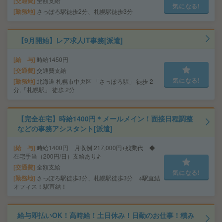
交通費
全額支給
気になる!
勤務地
さっぽろ駅徒歩2分、札幌駅徒歩3分
【9月開始】レア求人IT事務[派遣]
給 与
時給1450円
交通費
交通費支給
気になる!
勤務地
北海道 札幌市中央区 「さっぽろ駅」 徒歩 2
分,「札幌駅」 徒歩 2分
【完全在宅】時給1400円＊メールメイン！面接日程調整
などの事務アシスタント[派遣]
給 与
時給1400円 月収例 217,000円+残業代 ◆
在宅手当（200円/日）支給あり♪
交通費
全額支給
気になる!
勤務地
さっぽろ駅徒歩3分、札幌駅徒歩3分 ※駅直結
オフィス！駅直結！
給与即払いOK！高時給！土日休み！日勤のお仕事！積み