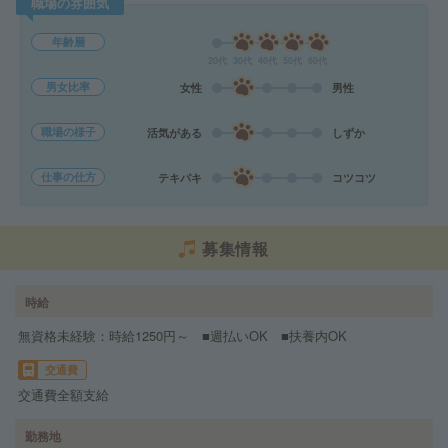
職場の雰囲気
年齢層
20代
30代
40代
50代
60代
男女比率
女性
男性
職場の様子
活気がある
しずか
仕事の仕方
テキパキ
コツコツ
募集情報
時給
無資格未経験：時給1250円～ ■週払いOK ■扶養内OK
交通費
交通費全額支給
勤務地