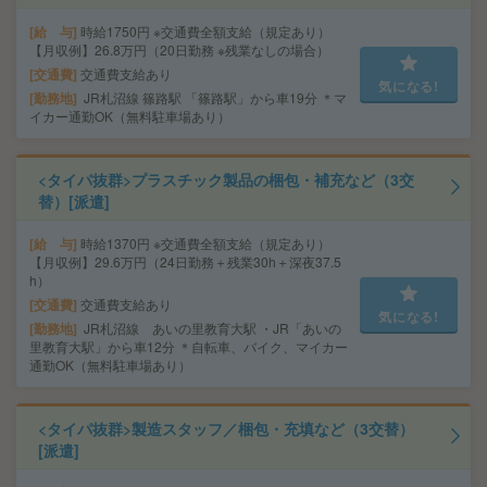
給 与
時給1750円 ※交通費全額支給（規定あり）
【月収例】26.8万円（20日勤務 ※残業なしの場合）
交通費
交通費支給あり
気になる!
勤務地
JR札沼線 篠路駅 「篠路駅」から車19分 ＊マ
イカー通勤OK（無料駐車場あり）
<タイパ抜群>プラスチック製品の梱包・補充など（3交
替）[派遣]
給 与
時給1370円 ※交通費全額支給（規定あり）
【月収例】29.6万円（24日勤務＋残業30h＋深夜37.5
h）
交通費
交通費支給あり
気になる!
勤務地
JR札沼線 あいの里教育大駅 ・JR「あいの
里教育大駅」から車12分 ＊自転車、バイク、マイカー
通勤OK（無料駐車場あり）
<タイパ抜群>製造スタッフ／梱包・充填など（3交替）
[派遣]