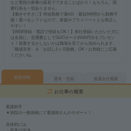
など普段の家事の延長でできることばかり！もちろん、医
療行為も一切ありません。
【働きやすさ〇】時短勤務で週4日・最短5時間から勤務可
能！選べるシフトなので、家庭やプライベートとも両立し
やすい！
【WEB登録・電話で登録もOK！】来社登録いただいた方に
は全員に、交通費としてQUOカード2000円分をプレゼン
ト！就業するかしないかは職場を見てから決められます。
「職場見学」＆「お試し2ヶ月勤務」OK！お気軽にご応募
くださいね。
募集情報
選考・登録
派遣会社概要
お仕事の概要
看護助手
▼病院の一般病棟にて看護師さんのサポート！
具体的には、
・器具の洗浄