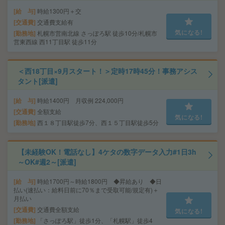
給 与
時給1300円＋交
交通費
交通費支給有
気になる!
勤務地
札幌市営南北線 さっぽろ駅 徒歩10分/札幌市
営東西線 西11丁目駅 徒歩11分
＜西18丁目×9月スタート！＞定時17時45分！事務アシス
タント[派遣]
給 与
時給1400円 月収例 224,000円
交通費
全額支給
気になる!
勤務地
西１８丁目駅徒歩7分、西１５丁目駅徒歩5分
【未経験OK！電話なし】4ケタの数字データ入力#1日3h
～OK#週2～[派遣]
給 与
時給1700円～時給1800円 ◆昇給あり ◆日
払い(速払い：給料日前に70％まで受取可能/規定有)＋
月払い
交通費
交通費全額支給
気になる!
勤務地
「さっぽろ駅」徒歩1分、「札幌駅」徒歩4