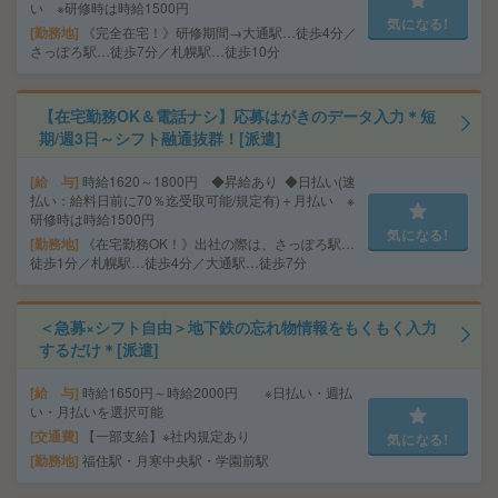
い ※研修時は時給1500円
気になる!
勤務地
《完全在宅！》研修期間→大通駅…徒歩4分／
さっぽろ駅…徒歩7分／札幌駅…徒歩10分
【在宅勤務OK＆電話ナシ】応募はがきのデータ入力＊短
期/週3日～シフト融通抜群！[派遣]
給 与
時給1620～1800円 ◆昇給あり ◆日払い(速
払い：給料日前に70％迄受取可能/規定有)＋月払い ※
研修時は時給1500円
気になる!
勤務地
《在宅勤務OK！》出社の際は、さっぽろ駅…
徒歩1分／札幌駅…徒歩4分／大通駅…徒歩7分
＜急募×シフト自由＞地下鉄の忘れ物情報をもくもく入力
するだけ＊[派遣]
給 与
時給1650円～時給2000円 ※日払い・週払
い・月払いを選択可能
交通費
【一部支給】※社内規定あり
気になる!
勤務地
福住駅・月寒中央駅・学園前駅