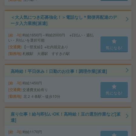
＜大人気につき応募強化！＞電話なし＊郵便再配達のデ
ータ入力業務[派遣]
給 与
時給1650円～時給2000円 ※日払い・週払
い・月払いを選択可能
交通費
【一部支給】※社内規定あり
気になる!
勤務地
札幌駅 大通駅 すすきの駅
高時給！平日休み！日勤のお仕事！調理作業[派遣]
給 与
時給1450円
交通費
交通費支給有り
気になる!
勤務地
北２４条駅～徒歩10分
座り仕事！給与即払いOK！高時給！豆の選別作業など[派
遣]
給 与
時給1170円