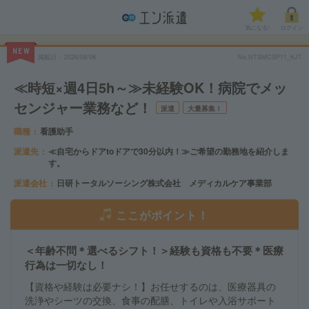
気になる!
ログイン
NEW
掲載日
2026/08/08
No.NTSMCSP11_KJT
≪時短×週4日5h～≫未経験OK！病院でメッ
センジャー業務など！
派遣
大量募集！
職種
看護助手
派遣先
≪自宅からドアtoドアで30分以内！≫ご希望の勤務地を紹介しま
す。
派遣会社
日研トータルソーシング株式会社 メディカルケア事業部
ここがポイント！
＜年齢不問＊選べるシフト！＞経験も資格も不要＊医療
行為は一切なし！
【資格や経験は必要ナシ！】お任せするのは、医療器具の
洗浄やシーツの交換、食事の配膳、トイレや入浴サポート