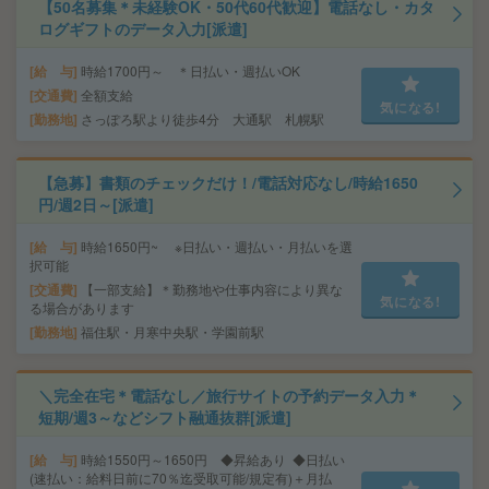
【50名募集＊未経験OK・50代60代歓迎】電話なし・カタ
ログギフトのデータ入力[派遣]
給 与
時給1700円～ ＊日払い・週払いOK
交通費
全額支給
気になる!
勤務地
さっぽろ駅より徒歩4分 大通駅 札幌駅
【急募】書類のチェックだけ！/電話対応なし/時給1650
円/週2日～[派遣]
給 与
時給1650円~ ※日払い・週払い・月払いを選
択可能
交通費
【一部支給】＊勤務地や仕事内容により異な
気になる!
る場合があります
勤務地
福住駅・月寒中央駅・学園前駅
＼完全在宅＊電話なし／旅行サイトの予約データ入力＊
短期/週3～などシフト融通抜群[派遣]
給 与
時給1550円～1650円 ◆昇給あり ◆日払い
(速払い：給料日前に70％迄受取可能/規定有)＋月払