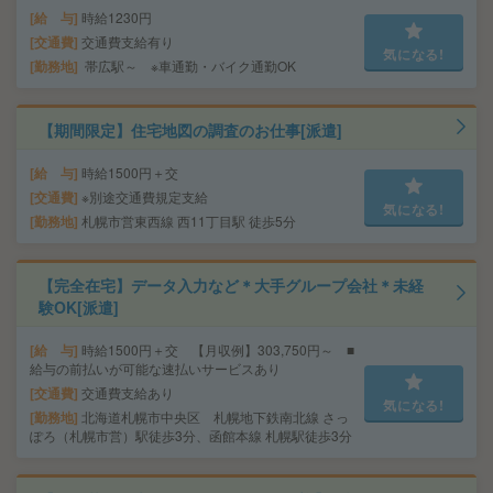
給 与
時給1230円
交通費
交通費支給有り
気になる!
勤務地
帯広駅～ ※車通勤・バイク通勤OK
【期間限定】住宅地図の調査のお仕事[派遣]
給 与
時給1500円＋交
交通費
※別途交通費規定支給
気になる!
勤務地
札幌市営東西線 西11丁目駅 徒歩5分
【完全在宅】データ入力など＊大手グループ会社＊未経
験OK[派遣]
給 与
時給1500円＋交 【月収例】303,750円～ ■
給与の前払いが可能な速払いサービスあり
交通費
交通費支給あり
気になる!
勤務地
北海道札幌市中央区 札幌地下鉄南北線 さっ
ぽろ（札幌市営）駅徒歩3分、函館本線 札幌駅徒歩3分