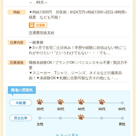
～ #9月～
▼時給1300円 月収例：約24万円=時給1300×22日×8時間×
時給
残業 なども可能！
交通費
交通費別途支給
一般事務
仕事内容
▶3ヶ月で在宅〇土日休み！学歴や経験に自信はない特に”こ
れがやりたい！”というわけでもない・・・でも…
職種未経験OK / ブランクOK / パソコンスキル不要 / 英語力不
応募資格
要
▼スニーカー、Tシャツ、ジーンズ、ネイルなどの服装自
由！▼未経験OK▼札幌に出勤可能な方その他にも・…
職場の雰囲気
年齢層
20代
30代
40代
50代
60代
男女比率
女性
男性
もっと見る