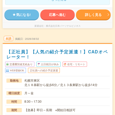
気になる!
応募へ進む
詳しく見る
派遣会社
株式会社日本パーソナルビジネス
未読
掲載日
2026/08/02
【正社員】【人気の紹介予定派遣！】CADオペ
レーター！
交通費別途支給あり
土日祝日が休み
在宅・リモート
WEB登録OK
正社員への紹介予定派遣
札幌市東区
勤務地
北１８条駅から徒歩6分／北１３条東駅から徒歩14分
月～金
曜日頻度
8:30～17:30
時間
【急募】即日～長期 ※開始日相談可
期間