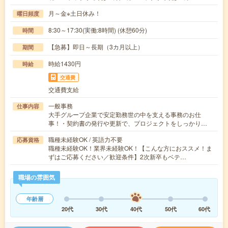
月～金※土日休み！
曜日頻度
8:30～17:30(実働:8時間) (休憩60分)
時間
【急募】即日～長期（3カ月以上）
期間
時給1430円
時給
交通費
交通費支給
一般事務
仕事内容
大手グループ企業で安定勤務世の中を支える事務のお仕
事！・契約書の発行や更新で、プロジェクトをしっかり…
職種未経験OK / 英語力不要
応募資格
職種未経験OK！業界未経験OK！【こんな方におススメ！ま
ずはご応募ください／歓迎条件】2次新卒もベテ…
職場の雰囲気
年齢層
20代
30代
40代
50代
60代