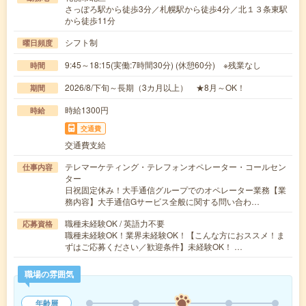
さっぽろ駅から徒歩3分／札幌駅から徒歩4分／北１３条東駅
から徒歩11分
シフト制
曜日頻度
9:45～18:15(実働:7時間30分) (休憩60分) ※残業なし
時間
2026/8/下旬～長期（3カ月以上） ★8月～OK！
期間
時給1300円
時給
交通費
交通費支給
テレマーケティング・テレフォンオペレーター・コールセン
仕事内容
ター
日祝固定休み！大手通信グループでのオペレーター業務【業
務内容】大手通信Gサービス全般に関する問い合わ…
職種未経験OK / 英語力不要
応募資格
職種未経験OK！業界未経験OK！【こんな方におススメ！ま
ずはご応募ください／歓迎条件】未経験OK！ …
職場の雰囲気
年齢層