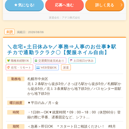
気になる!
応募へ進む
詳しく見る
派遣会社
アデコ株式会社
未読
掲載日
2026/08/06
＼在宅×土日休み✨／事務⇒人事のお仕事❥駅
チカで通勤ラクラク〇【髪服ネイル自由】
職種未経験OK
交通費別途支給あり
土日祝日が休み
在宅・リモート
WEB登録OK
派遣
札幌市中央区
勤務地
北１２条駅から徒歩3分／さっぽろ駅から徒歩5分／札幌駅か
ら徒歩5分／北１３条東駅から地下鉄3分／バスセンター前駅
から地下鉄3分
▼平日のみ／月～金
曜日頻度
・1日8h～OK▼就業時間＊09：00～18：00（休憩60分）登
時間
録の際に早番、遅番固定など、シフト…
＜急募＞即日OK ＊スタート日ご相談ください！ #8月
期間