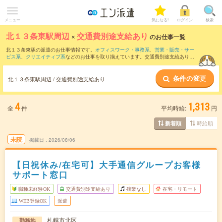
メニュー
気になる!
ログイン
検索
北１３条東駅周辺
×
交通費別途支給あり
のお仕事一覧
北１３条東駅の派遣のお仕事情報です。
オフィスワーク・事務系
、
営業・販売・サー
ビス系
、
クリエイティブ系
などのお仕事を取り揃えています。交通費別途支給ありの
条件の他に、
職種未経験OK
、
友だちと一緒の応募OK
、
週4日勤務
などのこだわり条件
も取り揃えています。
条件の変更
北１３条東駅周辺 / 交通費別途支給あり
4
1,313
全
件
平均時給:
円
時給順
新着順
未読
掲載日
2026/08/06
【日祝休み/在宅可】大手通信グループお客様
サポート窓口
職種未経験OK
交通費別途支給あり
残業なし
在宅・リモート
WEB登録OK
派遣
札幌市北区
勤務地