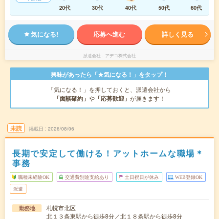
20代
30代
40代
50代
60代
気になる!
応募へ進む
詳しく見る
派遣会社
アデコ株式会社
興味があったら「★気になる！」をタップ！
「気になる！」を押しておくと、派遣会社から
「面談確約」
や
「応募歓迎」
が届きます！
未読
掲載日
2026/08/06
長期で安定して働ける！アットホームな職場＊
事務
職種未経験OK
交通費別途支給あり
土日祝日が休み
WEB登録OK
派遣
札幌市北区
勤務地
北１３条東駅から徒歩8分／北１８条駅から徒歩8分