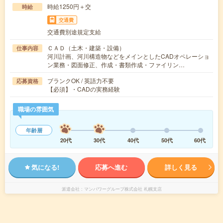
時給1250円＋交
時給
交通費
交通費別途規定支給
ＣＡＤ（土木・建築・設備）
仕事内容
河川計画、河川構造物などをメインとしたCADオペレーショ
ン業務・図面修正、作成・書類作成・ファイリン…
ブランクOK / 英語力不要
応募資格
【必須】・CADの実務経験
職場の雰囲気
年齢層
20代
30代
40代
50代
60代
気になる!
応募へ進む
詳しく見る
派遣会社
マンパワーグループ株式会社 札幌支店