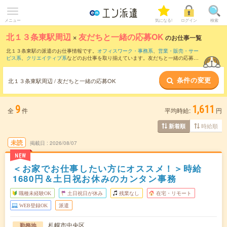
メニュー
気になる!
ログイン
検索
北１３条東駅周辺
×
友だちと一緒の応募OK
のお仕事一覧
北１３条東駅の派遣のお仕事情報です。
オフィスワーク・事務系
、
営業・販売・サー
ビス系
、
クリエイティブ系
などのお仕事を取り揃えています。友だちと一緒の応募OK
の条件の他に、
交通費別途支給あり
、
職種未経験OK
、
週4日勤務
などのこだわり条件
も取り揃えています。
条件の変更
北１３条東駅周辺 / 友だちと一緒の応募OK
9
1,611
全
件
平均時給:
円
時給順
新着順
未読
掲載日
2026/08/07
NEW
＜お家でお仕事したい方にオススメ！＞時給
1680円＆土日祝お休みのカンタン事務
職種未経験OK
土日祝日が休み
残業なし
在宅・リモート
WEB登録OK
派遣
札幌市中央区
勤務地