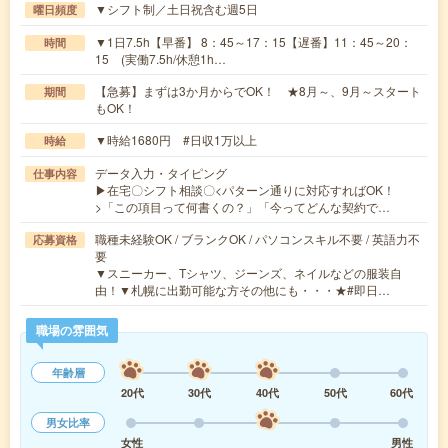
▼シフト制／土日祝含む週5日
曜日頻度
▼1日7.5h【早番】 8：45～17：15【遅番】11：45～20：
時間
15 (実働7.5h/休憩1h…
【急募】まずは3か月からでOK！ ★8月～、9月～スタート
期間
もOK！
▼時給1680円 #日収1万以上
時給
データ入力・タイピング
仕事内容
▶在宅〇シフト相談〇<パターン通りに対応すればOK！
>「この項目って何書くの？」「今ってどんな契約で…
職種未経験OK / ブランクOK / パソコンスキル不要 / 英語力不
応募資格
要
▼スニーカー、Tシャツ、ジーンズ、ネイルなどの服装自
由！▼札幌に出勤可能な方その他にも・・・★#即日…
職場の雰囲気
年齢層
20代
30代
40代
50代
60代
男女比率
女性
男性