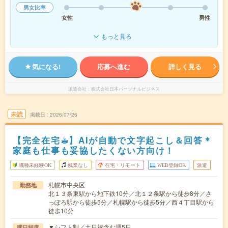
男女比率
女性
男性
もっと見る
気になる!
応募へ進む
詳しく見る
派遣会社
株式会社日本パーソナルビジネス
未読
掲載日
2026/07/26
【完全在宅☕︎】AIが自動で文字起こし＆回答＊
家庭も仕事も妥協したくない方向け！
職種未経験OK
残業なし
在宅・リモート
WEB登録OK
派遣
札幌市中央区
勤務地
北１３条東駅から地下鉄10分／北１２条駅から徒歩8分／さ
っぽろ駅から徒歩5分／札幌駅から徒歩5分／西４丁目駅から
徒歩10分
▼シフト制／土日祝含む週5日
曜日頻度