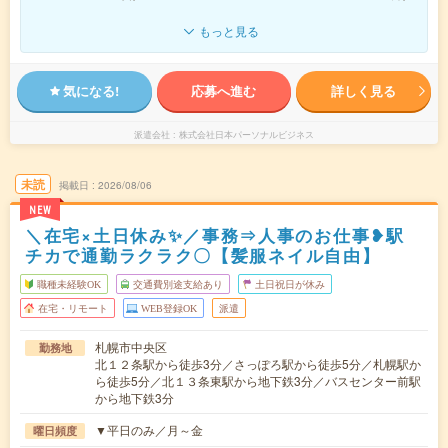
もっと見る
気になる!
応募へ進む
詳しく見る
派遣会社
株式会社日本パーソナルビジネス
未読
掲載日
2026/08/06
NEW
＼在宅×土日休み✨／事務⇒人事のお仕事❥駅
チカで通勤ラクラク〇【髪服ネイル自由】
職種未経験OK
交通費別途支給あり
土日祝日が休み
在宅・リモート
WEB登録OK
派遣
札幌市中央区
勤務地
北１２条駅から徒歩3分／さっぽろ駅から徒歩5分／札幌駅か
ら徒歩5分／北１３条東駅から地下鉄3分／バスセンター前駅
から地下鉄3分
▼平日のみ／月～金
曜日頻度