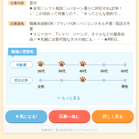
受付
仕事内容
▶在宅〇シフト相談〇<パターン通りに対応すればOK！
>「この項目って何書くの？」「今ってどんな契約で…
職種未経験OK / ブランクOK / パソコンスキル不要 / 英語力不
応募資格
要
▼スニーカー、Tシャツ、ジーンズ、ネイルなどの服装自
由！▼札幌に出勤可能な方その他にも・・・★#即日…
職場の雰囲気
年齢層
20代
30代
40代
50代
60代
男女比率
女性
男性
もっと見る
気になる!
応募へ進む
詳しく見る
派遣会社
株式会社日本パーソナルビジネス