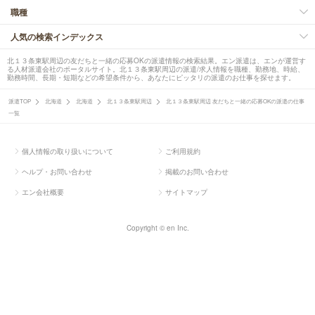
職種
人気の検索インデックス
北１３条東駅周辺の友だちと一緒の応募OKの派遣情報の検索結果。エン派遣は、エンが運営す
る人材派遣会社のポータルサイト。北１３条東駅周辺の派遣/求人情報を職種、勤務地、時給、
勤務時間、長期・短期などの希望条件から、あなたにピッタリの派遣のお仕事を探せます。
派遣TOP
北海道
北海道
北１３条東駅周辺
北１３条東駅周辺 友だちと一緒の応募OKの派遣の仕事
一覧
個人情報の取り扱いについて
ご利用規約
ヘルプ・お問い合わせ
掲載のお問い合わせ
エン会社概要
サイトマップ
Copyright © en Inc.