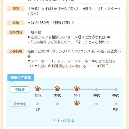
【急募】まずは3か月からでOK！ ★8月～、9月～スタート
期間
もOK！
▼時給1680円 #日収1万以上
時給
一般事務
仕事内容
▶在宅〇シフト相談〇<パターン通りに対応すればOK！
>「この項目って何書くの？」「今ってどんな契約で…
職種未経験OK / ブランクOK / パソコンスキル不要 / 英語力不
応募資格
要
▼スニーカー、Tシャツ、ジーンズ、ネイルなどの服装自
由！▼札幌に出勤可能な方その他にも・・・★#即日…
職場の雰囲気
年齢層
20代
30代
40代
50代
60代
男女比率
女性
男性
もっと見る