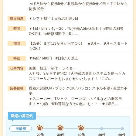
っぽろ駅から徒歩5分／札幌駅から徒歩5分／西４丁目駅から
徒歩10分
▼シフト制／土日祝含む週5日
曜日頻度
▼1日7.5h8：45～20：15(実働7.5h/休憩1h）※時短の相談
時間
OKです！※研修期間中：8：…
【急募】まずは3か月からでOK！ ★8月～、9月～スタート
期間
もOK！
▼時給1680円 #日収1万以上
時給
編集・校正・制作・ライター
仕事内容
入社後、9か月で在宅に！AI搭載の最新システムを使ったカ
スタマーサポートをおまかせいたします！「この…
職種未経験OK / ブランクOK / パソコンスキル不要 / 英語力不
応募資格
要
▼スニーカー、Tシャツ、ジーンズ、ネイルなどの服装自
由！▼札幌に出勤可能な方その他にも・・・★#即日…
職場の雰囲気
年齢層
20代
30代
40代
50代
60代