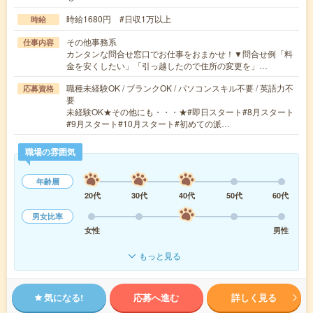
時給1680円 #日収1万以上
時給
その他事務系
仕事内容
カンタンな問合せ窓口でお仕事をおまかせ！▼問合せ例「料
金を安くしたい」「引っ越したので住所の変更を」…
職種未経験OK / ブランクOK / パソコンスキル不要 / 英語力不
応募資格
要
未経験OK★その他にも・・・★#即日スタート#8月スタート
#9月スタート#10月スタート#初めての派…
職場の雰囲気
年齢層
20代
30代
40代
50代
60代
男女比率
女性
男性
もっと見る
気になる!
応募へ進む
詳しく見る