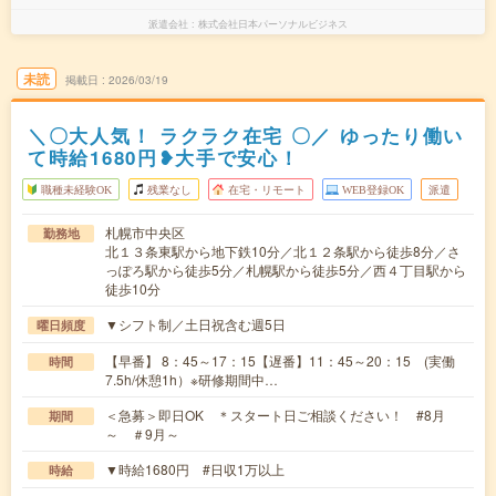
派遣会社
株式会社日本パーソナルビジネス
未読
掲載日
2026/03/19
＼〇大人気！ ラクラク在宅 〇／ ゆったり働い
て時給1680円❥大手で安心！
職種未経験OK
残業なし
在宅・リモート
WEB登録OK
派遣
札幌市中央区
勤務地
北１３条東駅から地下鉄10分／北１２条駅から徒歩8分／さ
っぽろ駅から徒歩5分／札幌駅から徒歩5分／西４丁目駅から
徒歩10分
▼シフト制／土日祝含む週5日
曜日頻度
【早番】 8：45～17：15【遅番】11：45～20：15 (実働
時間
7.5h/休憩1h）※研修期間中…
＜急募＞即日OK ＊スタート日ご相談ください！ #8月
期間
～ ＃9月～
▼時給1680円 #日収1万以上
時給