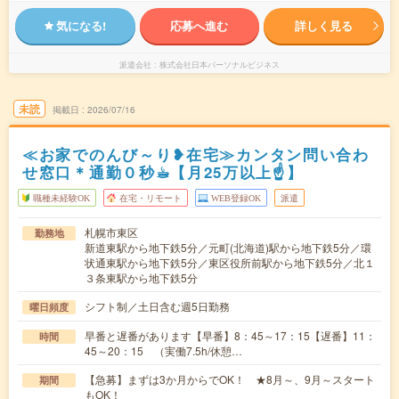
気になる!
応募へ進む
詳しく見る
派遣会社
株式会社日本パーソナルビジネス
未読
掲載日
2026/07/16
≪お家でのんび～り❥在宅≫カンタン問い合わ
せ窓口＊通勤０秒☕︎【月25万以上☝】
職種未経験OK
在宅・リモート
WEB登録OK
派遣
札幌市東区
勤務地
新道東駅から地下鉄5分／元町(北海道)駅から地下鉄5分／環
状通東駅から地下鉄5分／東区役所前駅から地下鉄5分／北１
３条東駅から地下鉄5分
シフト制／土日含む週5日勤務
曜日頻度
早番と遅番があります【早番】8：45～17：15【遅番】11：
時間
45～20：15 （実働7.5h/休憩…
【急募】まずは3か月からでOK！ ★8月～、9月～スタート
期間
もOK！