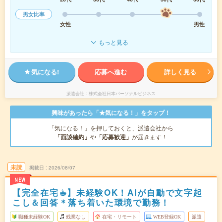
男女比率
女性
男性
もっと見る
気になる!
応募へ進む
詳しく見る
派遣会社
株式会社日本パーソナルビジネス
興味があったら「★気になる！」をタップ！
「気になる！」を押しておくと、派遣会社から
「面談確約」
や
「応募歓迎」
が届きます！
未読
掲載日
2026/08/07
NEW
【完全在宅☕︎】未経験OK！AIが自動で文字起
こし＆回答＊落ち着いた環境で勤務！
職種未経験OK
残業なし
在宅・リモート
WEB登録OK
派遣