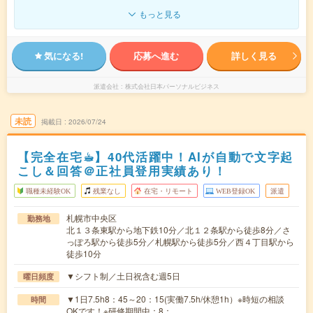
もっと見る
気になる!
応募へ進む
詳しく見る
派遣会社
株式会社日本パーソナルビジネス
未読
掲載日
2026/07/24
【完全在宅☕︎】40代活躍中！AIが自動で文字起
こし＆回答＠正社員登用実績あり！
職種未経験OK
残業なし
在宅・リモート
WEB登録OK
派遣
札幌市中央区
勤務地
北１３条東駅から地下鉄10分／北１２条駅から徒歩8分／さ
っぽろ駅から徒歩5分／札幌駅から徒歩5分／西４丁目駅から
徒歩10分
▼シフト制／土日祝含む週5日
曜日頻度
▼1日7.5h8：45～20：15(実働7.5h/休憩1h）※時短の相談
時間
OKです！※研修期間中：8：…