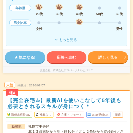
年齢層
20代
30代
40代
50代
60代
男女比率
女性
男性
もっと見る
気になる!
応募へ進む
詳しく見る
派遣会社
株式会社日本パーソナルビジネス
未読
掲載日
2026/08/07
NEW
【完全在宅☕︎】最新AIを使いこなして5年後も
必要とされるスキルが身につく＊
職種未経験OK
残業なし
在宅・リモート
WEB登録OK
派遣
札幌市中央区
勤務地
北１３条東駅から地下鉄10分／北１２条駅から徒歩8分／さ