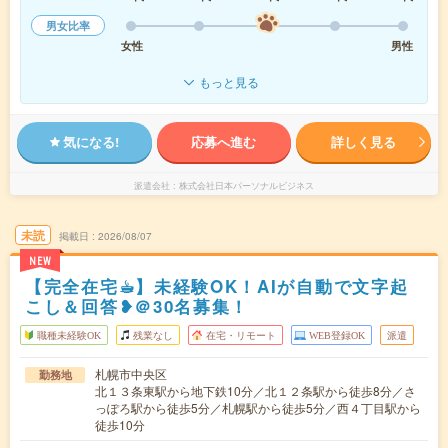
男女比率
女性
男性
もっと見る
気になる!
応募へ進む
詳しく見る
派遣会社
株式会社日本パーソナルビジネス
未読
掲載日
2026/08/07
NEW
【完全在宅☕︎】未経験OK！AIが自動で文字起
こし＆回答❥＠30名募集！
職種未経験OK
残業なし
在宅・リモート
WEB登録OK
派遣
札幌市中央区
勤務地
北１３条東駅から地下鉄10分／北１２条駅から徒歩8分／さ
っぽろ駅から徒歩5分／札幌駅から徒歩5分／西４丁目駅から
徒歩10分