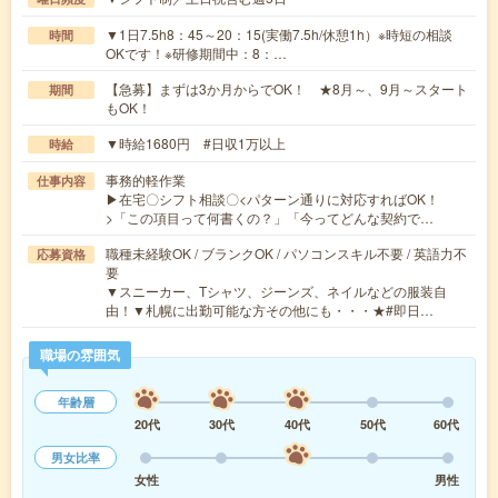
▼1日7.5h8：45～20：15(実働7.5h/休憩1h）※時短の相談
時間
OKです！※研修期間中：8：…
【急募】まずは3か月からでOK！ ★8月～、9月～スタート
期間
もOK！
▼時給1680円 #日収1万以上
時給
事務的軽作業
仕事内容
▶在宅〇シフト相談〇<パターン通りに対応すればOK！
>「この項目って何書くの？」「今ってどんな契約で…
職種未経験OK / ブランクOK / パソコンスキル不要 / 英語力不
応募資格
要
▼スニーカー、Tシャツ、ジーンズ、ネイルなどの服装自
由！▼札幌に出勤可能な方その他にも・・・★#即日…
職場の雰囲気
年齢層
20代
30代
40代
50代
60代
男女比率
女性
男性