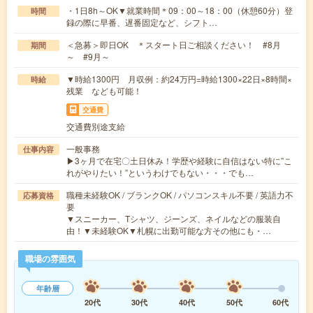
・1日8h～OK▼就業時間＊09：00～18：00（休憩60分）登
時間
録の際に早番、遅番固定など、シフト…
＜急募＞即日OK ＊スタート日ご相談ください！ #8月
期間
～ #9月～
▼時給1300円 月収例：約24万円=時給1300×22日×8時間×
時給
残業 なども可能！
交通費
交通費別途支給
一般事務
仕事内容
▶3ヶ月で在宅〇土日休み！学歴や経験に自信はない特に”こ
れがやりたい！”というわけでもない・・・でも…
職種未経験OK / ブランクOK / パソコンスキル不要 / 英語力不
応募資格
要
▼スニーカー、Tシャツ、ジーンズ、ネイルなどの服装自
由！▼未経験OK▼札幌に出勤可能な方その他にも・…
職場の雰囲気
年齢層
20代
30代
40代
50代
60代