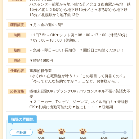
バスセンター前駅から地下鉄15分／北１３条東駅から地下鉄
15分／北１２条駅から地下鉄15分／さっぽろ駅から地下鉄
13分／札幌駅から地下鉄13分
▼月～金の週4～5日
曜日頻度
・1日7.5h～OK▼シフト例＊08：00～17：00（休憩60分）
時間
＊09：00～18：00（休憩6…
＜急募＞即日～OK！長期◎ ＊開始日ご相談ください！
期間
▼時給1680円
時給
事務的軽作業
仕事内容
<ゆくゆく在宅勤務が叶う！>「この項目って何書くの？」
「今ってどんな契約ですか？」…など、お客様から…
職種未経験OK / ブランクOK / パソコンスキル不要 / 英語力不
応募資格
要
▼スニーカー、Tシャツ、ジーンズ、ネイル自由！▼未経験
OK▼札幌に出勤可能な方▼他にも・・・▼◎短期…
職場の雰囲気
年齢層
20代
30代
40代
50代
60代