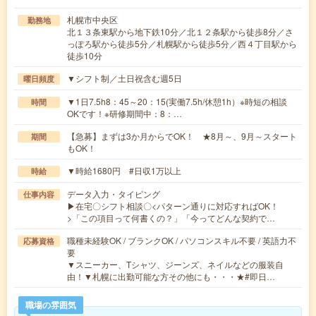
札幌市中央区
勤務地
北１３条東駅から地下鉄10分／北１２条駅から徒歩8分／さ
っぽろ駅から徒歩5分／札幌駅から徒歩5分／西４丁目駅から
徒歩10分
▼シフト制／土日祝含む週5日
曜日頻度
▼1日7.5h8：45～20：15(実働7.5h/休憩1h）※時短の相談
時間
OKです！※研修期間中：8：…
【急募】まずは3か月からでOK！ ★8月～、9月～スタート
期間
もOK！
▼時給1680円 #日収1万以上
時給
データ入力・タイピング
仕事内容
▶在宅〇シフト相談〇<パターン通りに対応すればOK！
>「この項目って何書くの？」「今ってどんな契約で…
職種未経験OK / ブランクOK / パソコンスキル不要 / 英語力不
応募資格
要
▼スニーカー、Tシャツ、ジーンズ、ネイルなどの服装自
由！▼札幌に出勤可能な方その他にも・・・★#即日…
職場の雰囲気