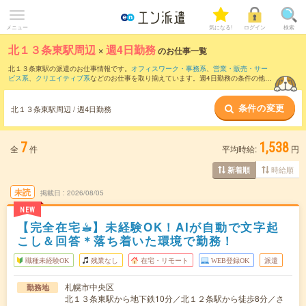
メニュー
気になる!
ログイン
検索
北１３条東駅周辺
×
週4日勤務
のお仕事一覧
北１３条東駅の派遣のお仕事情報です。
オフィスワーク・事務系
、
営業・販売・サー
ビス系
、
クリエイティブ系
などのお仕事を取り揃えています。週4日勤務の条件の他
に、
交通費別途支給あり
、
職種未経験OK
、
友だちと一緒の応募OK
などのこだわり条
件も取り揃えています。
条件の変更
北１３条東駅周辺 / 週4日勤務
7
1,538
全
件
平均時給:
円
時給順
新着順
未読
掲載日
2026/08/05
NEW
【完全在宅☕︎】未経験OK！AIが自動で文字起
こし＆回答＊落ち着いた環境で勤務！
職種未経験OK
残業なし
在宅・リモート
WEB登録OK
派遣
札幌市中央区
勤務地
北１３条東駅から地下鉄10分／北１２条駅から徒歩8分／さ