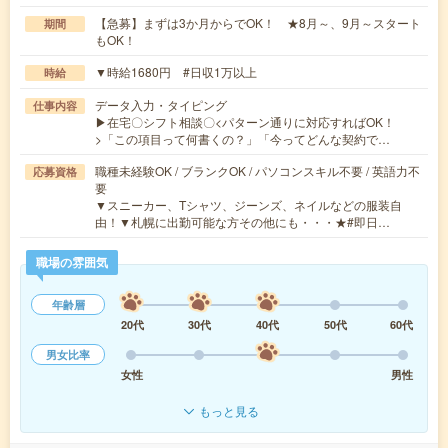
【急募】まずは3か月からでOK！ ★8月～、9月～スタート
期間
もOK！
▼時給1680円 #日収1万以上
時給
データ入力・タイピング
仕事内容
▶在宅〇シフト相談〇<パターン通りに対応すればOK！
>「この項目って何書くの？」「今ってどんな契約で…
職種未経験OK / ブランクOK / パソコンスキル不要 / 英語力不
応募資格
要
▼スニーカー、Tシャツ、ジーンズ、ネイルなどの服装自
由！▼札幌に出勤可能な方その他にも・・・★#即日…
職場の雰囲気
年齢層
20代
30代
40代
50代
60代
男女比率
女性
男性
もっと見る