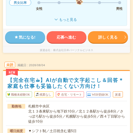
男女比率
女性
男性
もっと見る
気になる!
応募へ進む
詳しく見る
派遣会社
株式会社日本パーソナルビジネス
未読
掲載日
2026/08/04
NEW
【完全在宅☕︎】AIが自動で文字起こし＆回答＊
家庭も仕事も妥協したくない方向け！
職種未経験OK
残業なし
在宅・リモート
WEB登録OK
派遣
札幌市中央区
勤務地
北１３条東駅から地下鉄10分／北１２条駅から徒歩8分／さ
っぽろ駅から徒歩5分／札幌駅から徒歩5分／西４丁目駅から
徒歩10分
▼シフト制／土日祝含む週5日
曜日頻度