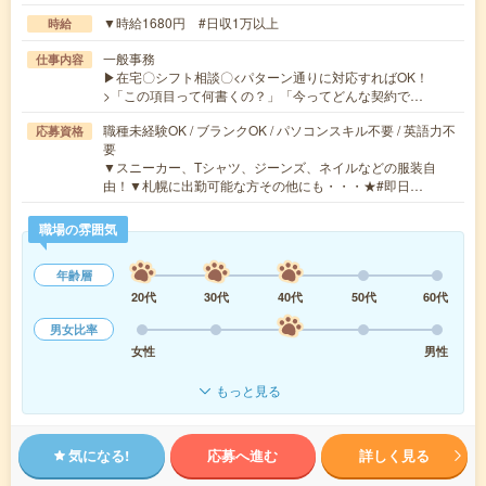
▼時給1680円 #日収1万以上
時給
一般事務
仕事内容
▶在宅〇シフト相談〇<パターン通りに対応すればOK！
>「この項目って何書くの？」「今ってどんな契約で…
職種未経験OK / ブランクOK / パソコンスキル不要 / 英語力不
応募資格
要
▼スニーカー、Tシャツ、ジーンズ、ネイルなどの服装自
由！▼札幌に出勤可能な方その他にも・・・★#即日…
職場の雰囲気
年齢層
20代
30代
40代
50代
60代
男女比率
女性
男性
もっと見る
気になる!
応募へ進む
詳しく見る