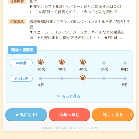
受付
仕事内容
▶在宅〇シフト相談〇<パターン通りに対応すればOK！
>「この項目って何書くの？」「今ってどんな契約で…
職種未経験OK / ブランクOK / パソコンスキル不要 / 英語力不
応募資格
要
▼スニーカー、Tシャツ、ジーンズ、ネイルなどの服装自
由！▼札幌に出勤可能な方その他にも・・・★#即日…
職場の雰囲気
年齢層
20代
30代
40代
50代
60代
男女比率
女性
男性
もっと見る
気になる!
応募へ進む
詳しく見る
派遣会社
株式会社日本パーソナルビジネス