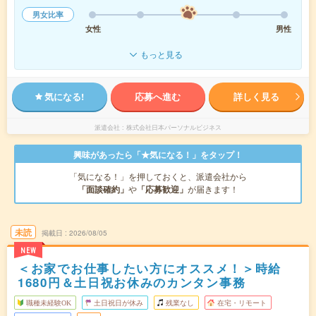
男女比率
女性
男性
もっと見る
気になる!
応募へ進む
詳しく見る
派遣会社
株式会社日本パーソナルビジネス
興味があったら「★気になる！」をタップ！
「気になる！」を押しておくと、派遣会社から
「面談確約」
や
「応募歓迎」
が届きます！
未読
掲載日
2026/08/05
NEW
＜お家でお仕事したい方にオススメ！＞時給
1680円＆土日祝お休みのカンタン事務
職種未経験OK
土日祝日が休み
残業なし
在宅・リモート