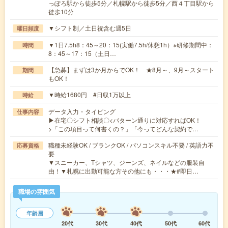
っぽろ駅から徒歩5分／札幌駅から徒歩5分／西４丁目駅から
徒歩10分
▼シフト制／土日祝含む週5日
曜日頻度
▼1日7.5h8：45～20：15(実働7.5h/休憩1h）※研修期間中：
時間
8：45～17：15（土日…
【急募】まずは3か月からでOK！ ★8月～、9月～スタート
期間
もOK！
▼時給1680円 #日収1万以上
時給
データ入力・タイピング
仕事内容
▶在宅〇シフト相談〇<パターン通りに対応すればOK！
>「この項目って何書くの？」「今ってどんな契約で…
職種未経験OK / ブランクOK / パソコンスキル不要 / 英語力不
応募資格
要
▼スニーカー、Tシャツ、ジーンズ、ネイルなどの服装自
由！▼札幌に出勤可能な方その他にも・・・★#即日…
職場の雰囲気
年齢層
20代
30代
40代
50代
60代