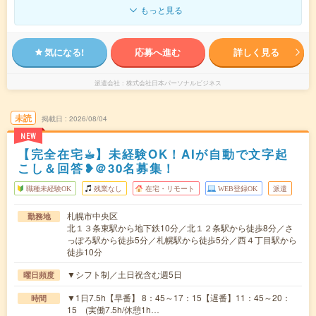
もっと見る
気になる!
応募へ進む
詳しく見る
派遣会社
株式会社日本パーソナルビジネス
未読
掲載日
2026/08/04
NEW
【完全在宅☕︎】未経験OK！AIが自動で文字起
こし＆回答❥＠30名募集！
職種未経験OK
残業なし
在宅・リモート
WEB登録OK
派遣
札幌市中央区
勤務地
北１３条東駅から地下鉄10分／北１２条駅から徒歩8分／さ
っぽろ駅から徒歩5分／札幌駅から徒歩5分／西４丁目駅から
徒歩10分
▼シフト制／土日祝含む週5日
曜日頻度
▼1日7.5h【早番】 8：45～17：15【遅番】11：45～20：
時間
15 (実働7.5h/休憩1h…