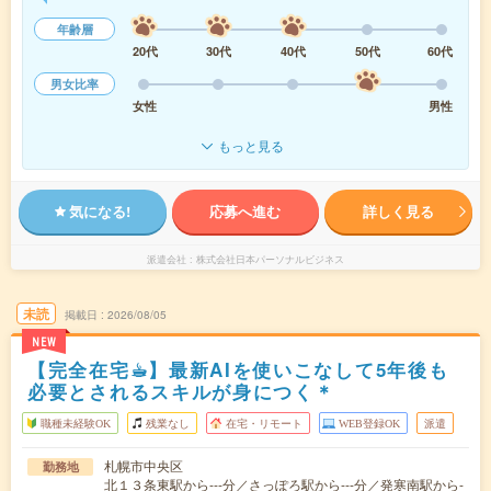
年齢層
20代
30代
40代
50代
60代
男女比率
女性
男性
もっと見る
気になる!
応募へ進む
詳しく見る
派遣会社
株式会社日本パーソナルビジネス
未読
掲載日
2026/08/05
NEW
【完全在宅☕︎】最新AIを使いこなして5年後も
必要とされるスキルが身につく＊
職種未経験OK
残業なし
在宅・リモート
WEB登録OK
派遣
札幌市中央区
勤務地
北１３条東駅から---分／さっぽろ駅から---分／発寒南駅から-