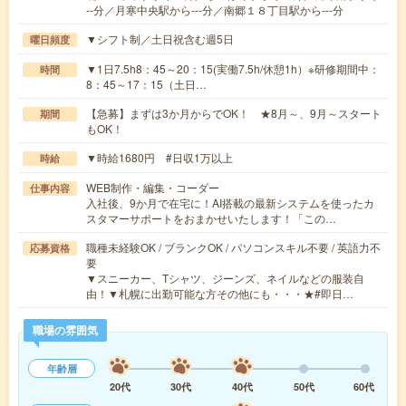
--分／月寒中央駅から---分／南郷１８丁目駅から---分
▼シフト制／土日祝含む週5日
曜日頻度
▼1日7.5h8：45～20：15(実働7.5h/休憩1h）※研修期間中：
時間
8：45～17：15（土日…
【急募】まずは3か月からでOK！ ★8月～、9月～スタート
期間
もOK！
▼時給1680円 #日収1万以上
時給
WEB制作・編集・コーダー
仕事内容
入社後、9か月で在宅に！AI搭載の最新システムを使ったカ
スタマーサポートをおまかせいたします！「この…
職種未経験OK / ブランクOK / パソコンスキル不要 / 英語力不
応募資格
要
▼スニーカー、Tシャツ、ジーンズ、ネイルなどの服装自
由！▼札幌に出勤可能な方その他にも・・・★#即日…
職場の雰囲気
年齢層
20代
30代
40代
50代
60代