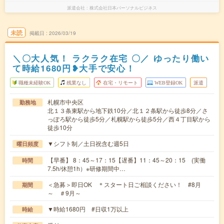
派遣会社
株式会社日本パーソナルビジネス
未読
掲載日
2026/03/19
＼〇大人気！ ラクラク在宅 〇／ ゆったり働い
て時給1680円❥大手で安心！
職種未経験OK
残業なし
在宅・リモート
WEB登録OK
派遣
札幌市中央区
勤務地
北１３条東駅から地下鉄10分／北１２条駅から徒歩8分／さ
っぽろ駅から徒歩5分／札幌駅から徒歩5分／西４丁目駅から
徒歩10分
▼シフト制／土日祝含む週5日
曜日頻度
【早番】 8：45～17：15【遅番】11：45～20：15 (実働
時間
7.5h/休憩1h）※研修期間中…
＜急募＞即日OK ＊スタート日ご相談ください！ #8月
期間
～ ＃9月～
▼時給1680円 #日収1万以上
時給