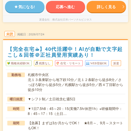
気になる!
応募へ進む
詳しく見る
派遣会社
株式会社日本パーソナルビジネス
未読
掲載日
2026/07/24
【完全在宅☕︎】40代活躍中！AIが自動で文字起
こし＆回答＠正社員登用実績あり！
職種未経験OK
残業なし
在宅・リモート
WEB登録OK
派遣
札幌市中央区
勤務地
北１３条東駅から地下鉄10分／北１２条駅から徒歩8分／さ
っぽろ駅から徒歩5分／札幌駅から徒歩5分／西４丁目駅から
徒歩10分
▼シフト制／土日祝含む週5日
曜日頻度
▼1日7.5h8：45～20：15(実働7.5h/休憩1h）※研修期間中：
時間
8：45～17：15（土日…
【急募】まずは3か月からでOK！ ★8月～、9月～スタート
期間
もOK！