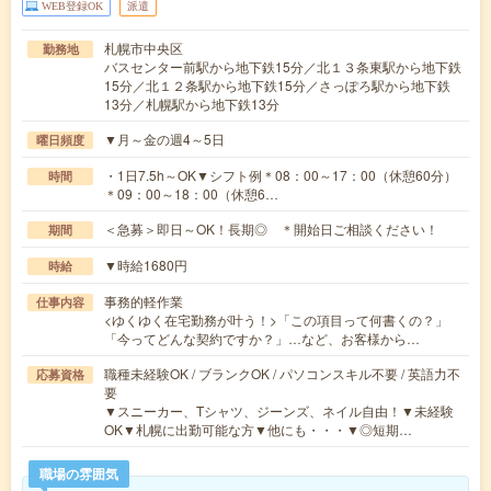
WEB登録OK
派遣
札幌市中央区
勤務地
バスセンター前駅から地下鉄15分／北１３条東駅から地下鉄
15分／北１２条駅から地下鉄15分／さっぽろ駅から地下鉄
13分／札幌駅から地下鉄13分
▼月～金の週4～5日
曜日頻度
・1日7.5h～OK▼シフト例＊08：00～17：00（休憩60分）
時間
＊09：00～18：00（休憩6…
＜急募＞即日～OK！長期◎ ＊開始日ご相談ください！
期間
▼時給1680円
時給
事務的軽作業
仕事内容
<ゆくゆく在宅勤務が叶う！>「この項目って何書くの？」
「今ってどんな契約ですか？」…など、お客様から…
職種未経験OK / ブランクOK / パソコンスキル不要 / 英語力不
応募資格
要
▼スニーカー、Tシャツ、ジーンズ、ネイル自由！▼未経験
OK▼札幌に出勤可能な方▼他にも・・・▼◎短期…
職場の雰囲気