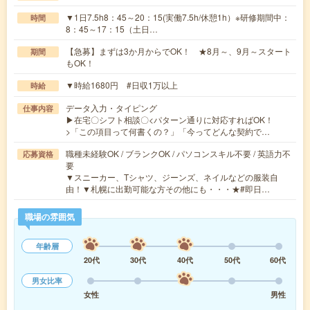
▼1日7.5h8：45～20：15(実働7.5h/休憩1h）※研修期間中：
時間
8：45～17：15（土日…
【急募】まずは3か月からでOK！ ★8月～、9月～スタート
期間
もOK！
▼時給1680円 #日収1万以上
時給
データ入力・タイピング
仕事内容
▶在宅〇シフト相談〇<パターン通りに対応すればOK！
>「この項目って何書くの？」「今ってどんな契約で…
職種未経験OK / ブランクOK / パソコンスキル不要 / 英語力不
応募資格
要
▼スニーカー、Tシャツ、ジーンズ、ネイルなどの服装自
由！▼札幌に出勤可能な方その他にも・・・★#即日…
職場の雰囲気
年齢層
20代
30代
40代
50代
60代
男女比率
女性
男性