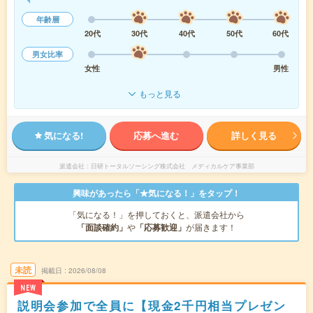
年齢層
20代
30代
40代
50代
60代
男女比率
女性
男性
もっと見る
気になる!
応募へ進む
詳しく見る
派遣会社
日研トータルソーシング株式会社 メディカルケア事業部
興味があったら「★気になる！」をタップ！
「気になる！」を押しておくと、派遣会社から
「面談確約」
や
「応募歓迎」
が届きます！
未読
掲載日
2026/08/08
NEW
説明会参加で全員に【現金2千円相当プレゼン