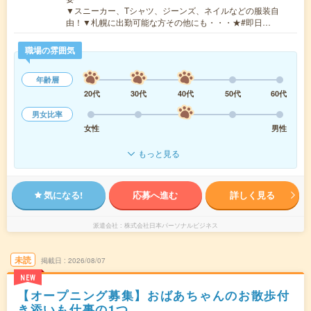
▼スニーカー、Tシャツ、ジーンズ、ネイルなどの服装自
由！▼札幌に出勤可能な方その他にも・・・★#即日…
職場の雰囲気
年齢層
20代
30代
40代
50代
60代
男女比率
女性
男性
もっと見る
気になる!
応募へ進む
詳しく見る
派遣会社
株式会社日本パーソナルビジネス
未読
掲載日
2026/08/07
NEW
【オープニング募集】おばあちゃんのお散歩付
き添いも仕事の1つ