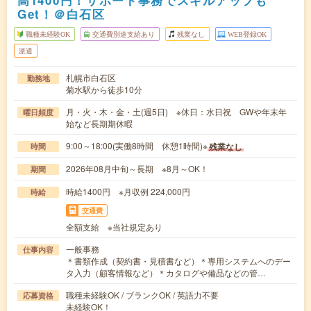
高1400円！サポート事務でスキルアップも
Get！＠白石区
職種未経験OK
交通費別途支給あり
残業なし
WEB登録OK
派遣
札幌市白石区
勤務地
菊水駅から徒歩10分
月・火・木・金・土(週5日) ※休日：水日祝 GWや年末年
曜日頻度
始など長期期休暇
9:00～18:00(実働8時間 休憩1時間)※
残業なし
時間
2026年08月中旬～長期 ※8月～OK！
期間
時給1400円 ※月収例 224,000円
時給
交通費
全額支給 ※当社規定あり
一般事務
仕事内容
＊書類作成（契約書・見積書など）＊専用システムへのデー
タ入力（顧客情報など）＊カタログや備品などの管…
職種未経験OK / ブランクOK / 英語力不要
応募資格
未経験OK！