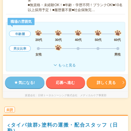
■無資格・未経験OK！■年齢・学歴不問！ブランクOK!■10名
以上採用予定！■履歴書不要■社会保険完…
職場の雰囲気
年齢層
20代
30代
40代
50代
60代
男女比率
女性
男性
もっと見る
気になる!
応募へ進む
詳しく見る
派遣会社
日研トータルソーシング株式会社 メディカルケア事業部
未読
<タイパ抜群>塗料の運搬・配合スタッフ（日
勤）