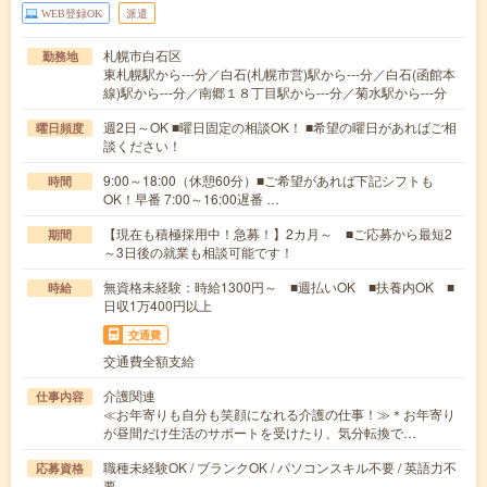
WEB登録OK
派遣
札幌市白石区
勤務地
東札幌駅から---分／白石(札幌市営)駅から---分／白石(函館本
線)駅から---分／南郷１８丁目駅から---分／菊水駅から---分
週2日～OK ■曜日固定の相談OK！ ■希望の曜日があればご相
曜日頻度
談ください！
9:00～18:00（休憩60分）■ご希望があれば下記シフトも
時間
OK！早番 7:00～16:00遅番 …
【現在も積極採用中！急募！】2カ月～ ■ご応募から最短2
期間
～3日後の就業も相談可能です！
無資格未経験：時給1300円～ ■週払いOK ■扶養内OK ■
時給
日収1万400円以上
交通費
交通費全額支給
介護関連
仕事内容
≪お年寄りも自分も笑顔になれる介護の仕事！≫＊お年寄り
が昼間だけ生活のサポートを受けたり、気分転換で…
職種未経験OK / ブランクOK / パソコンスキル不要 / 英語力不
応募資格
要