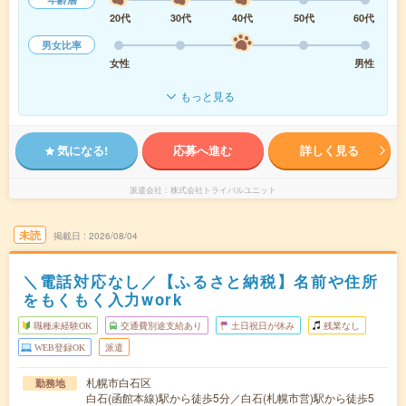
20代
30代
40代
50代
60代
男女比率
女性
男性
もっと見る
気になる!
応募へ進む
詳しく見る
派遣会社
株式会社トライバルユニット
未読
掲載日
2026/08/04
＼電話対応なし／【ふるさと納税】名前や住所
をもくもく入力work
職種未経験OK
交通費別途支給あり
土日祝日が休み
残業なし
WEB登録OK
派遣
札幌市白石区
勤務地
白石(函館本線)駅から徒歩5分／白石(札幌市営)駅から徒歩5