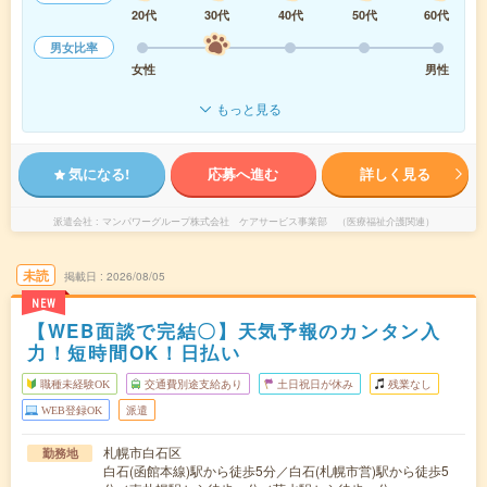
20代
30代
40代
50代
60代
男女比率
女性
男性
もっと見る
気になる!
応募へ進む
詳しく見る
派遣会社
マンパワーグループ株式会社 ケアサービス事業部 （医療福祉介護関連）
未読
掲載日
2026/08/05
NEW
【WEB面談で完結〇】天気予報のカンタン入
力！短時間OK！日払い
職種未経験OK
交通費別途支給あり
土日祝日が休み
残業なし
WEB登録OK
派遣
札幌市白石区
勤務地
白石(函館本線)駅から徒歩5分／白石(札幌市営)駅から徒歩5