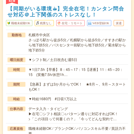
NEW
【同期がいる環境☕︎】完全在宅！カンタン問合
せ対応＠上下関係のストレスなし！
職種未経験OK
残業なし
在宅・リモート
WEB登録OK
派遣
札幌市中央区
勤務地
さっぽろ駅から徒歩5分／札幌駅から徒歩5分／すすきの駅か
ら地下鉄5分／バスセンター前駅から地下鉄5分／菊水駅から
地下鉄5分
▼シフト制／土日祝含む週5日
曜日頻度
▼1日7.5h【早番】 8：45～17：15【遅番】11：45～20：
時間
15 (実働7.5h/休憩1h…
【急募】まずは3か月からでOK！ ★8月～、9月～スタート
期間
もOK！
▼時給1680円 #日収1万以上
時給
データ入力・タイピング
仕事内容
▶在宅〇シフト相談〇<パターン通りに対応すればOK！
>「この項目って何書くの？」「今ってどんな契約で…
職種未経験OK / ブランクOK / パソコンスキル不要 / 英語力不
応募資格
要