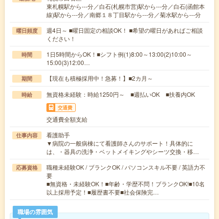
東札幌駅から---分／白石(札幌市営)駅から---分／白石(函館本
線)駅から---分／南郷１８丁目駅から---分／菊水駅から---分
週4日～ ■曜日固定の相談OK！ ■希望の曜日があればご相談
曜日頻度
ください！
1日5時間からOK！■シフト例(1)8:00～13:00(2)10:00～
時間
15:00(3)12:00…
【現在も積極採用中！急募！】■2カ月～
期間
無資格未経験：時給1250円～ ■週払いOK ■扶養内OK
時給
交通費
交通費全額支給
看護助手
仕事内容
▼病院の一般病棟にて看護師さんのサポート！具体的に
は、・器具の洗浄・ベットメイキングやシーツ交換・移…
職種未経験OK / ブランクOK / パソコンスキル不要 / 英語力不
応募資格
要
■無資格・未経験OK！■年齢・学歴不問！ブランクOK!■10名
以上採用予定！■履歴書不要■社会保険完…
職場の雰囲気