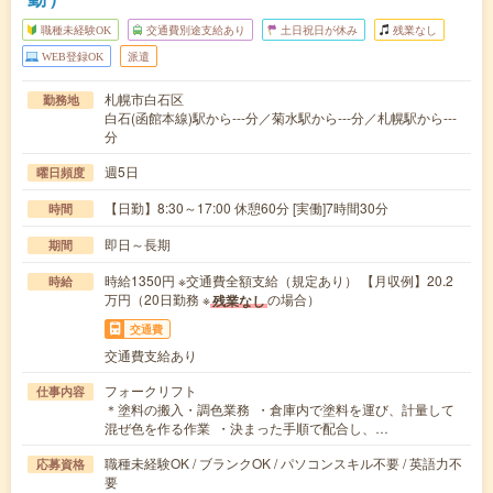
職種未経験OK
交通費別途支給あり
土日祝日が休み
残業なし
WEB登録OK
派遣
札幌市白石区
勤務地
白石(函館本線)駅から---分／菊水駅から---分／札幌駅から---
分
週5日
曜日頻度
【日勤】8:30～17:00 休憩60分 [実働]7時間30分
時間
即日～長期
期間
時給1350円 ※交通費全額支給（規定あり） 【月収例】20.2
時給
万円（20日勤務 ※
の場合）
残業なし
交通費
交通費支給あり
フォークリフト
仕事内容
＊塗料の搬入・調色業務 ・倉庫内で塗料を運び、計量して
混ぜ色を作る作業 ・決まった手順で配合し、…
職種未経験OK / ブランクOK / パソコンスキル不要 / 英語力不
応募資格
要