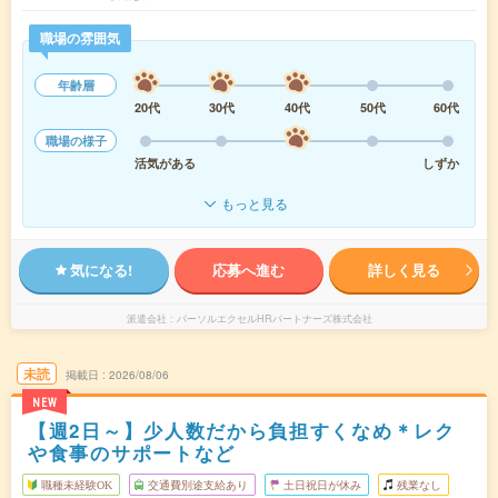
職場の雰囲気
年齢層
20代
30代
40代
50代
60代
職場の様子
活気がある
しずか
もっと見る
気になる!
応募へ進む
詳しく見る
派遣会社
パーソルエクセルHRパートナーズ株式会社
未読
掲載日
2026/08/06
NEW
【週2日～】少人数だから負担すくなめ＊レク
や食事のサポートなど
職種未経験OK
交通費別途支給あり
土日祝日が休み
残業なし