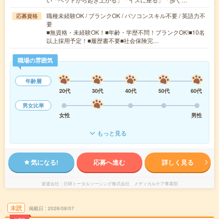
職種未経験OK / ブランクOK / パソコンスキル不要 / 英語力不
応募資格
要
■無資格・未経験OK！■年齢・学歴不問！ブランクOK!■10名
以上採用予定！■履歴書不要■社会保険完…
職場の雰囲気
年齢層
20代
30代
40代
50代
60代
男女比率
女性
男性
もっと見る
気になる!
応募へ進む
詳しく見る
派遣会社
日研トータルソーシング株式会社 メディカルケア事業部
未読
掲載日
2026/08/07