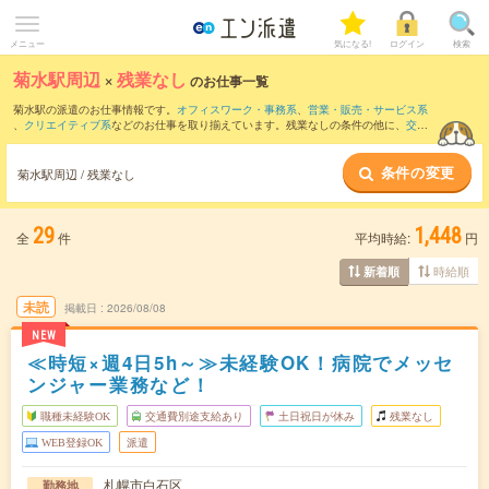
メニュー
気になる!
ログイン
検索
菊水駅周辺
×
残業なし
のお仕事一覧
菊水駅の派遣のお仕事情報です。
オフィスワーク・事務系
、
営業・販売・サービス系
、
クリエイティブ系
などのお仕事を取り揃えています。残業なしの条件の他に、
交通
費別途支給あり
、
職種未経験OK
、
友だちと一緒の応募OK
などのこだわり条件も取り
揃えています。
条件の変更
菊水駅周辺 / 残業なし
29
1,448
全
件
平均時給:
円
時給順
新着順
未読
掲載日
2026/08/08
NEW
≪時短×週4日5h～≫未経験OK！病院でメッセ
ンジャー業務など！
職種未経験OK
交通費別途支給あり
土日祝日が休み
残業なし
WEB登録OK
派遣
札幌市白石区
勤務地