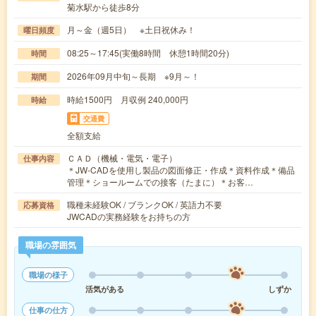
菊水駅から徒歩8分
月～金（週5日） ※土日祝休み！
曜日頻度
08:25～17:45(実働8時間 休憩1時間20分)
時間
2026年09月中旬～長期 ※9月～！
期間
時給1500円 月収例 240,000円
時給
交通費
全額支給
ＣＡＤ（機械・電気・電子）
仕事内容
＊JW-CADを使用し製品の図面修正・作成＊資料作成＊備品
管理＊ショールームでの接客（たまに）＊お客…
職種未経験OK / ブランクOK / 英語力不要
応募資格
JWCADの実務経験をお持ちの方
職場の雰囲気
職場の様子
活気がある
しずか
仕事の仕方