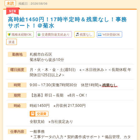
未読
掲載日
2026/08/06
NEW
高時給1450円！17時半定時＆残業なし！事務
サポート！＠菊水
職種未経験OK
交通費別途支給あり
残業なし
WEB登録OK
派遣
札幌市白石区
勤務地
菊水駅から徒歩10分
月・火・木・金・土(週5日) ※＜水日祝休み＞＜長期休暇 年
曜日頻度
間休日125日以上♪＞
9:00～17:30(実働7時間30分 休憩1時間)※
残業なし
時間
【急募】即日～長期 ※8月～OK！
期間
時給1450円 ※月収例 217,500円
時給
交通費
全額支給 ※当社規定あり
一般事務
仕事内容
＊工事データの入力＊契約書作成サポート＊備品管理、カタ