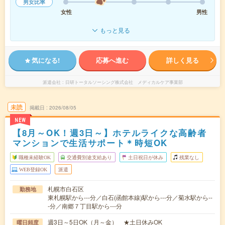
男女比率
女性
男性
もっと見る
気になる!
応募へ進む
詳しく見る
派遣会社
日研トータルソーシング株式会社 メディカルケア事業部
未読
掲載日
2026/08/05
NEW
【8月～OK！週3日～】ホテルライクな高齢者
マンションで生活サポート＊時短OK
職種未経験OK
交通費別途支給あり
土日祝日が休み
残業なし
WEB登録OK
派遣
札幌市白石区
勤務地
東札幌駅から---分／白石(函館本線)駅から---分／菊水駅から--
-分／南郷７丁目駅から---分
週3日～5日OK（月～金） ★土日休みOK
曜日頻度