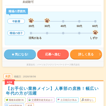
未経験可
職場の雰囲気
年齢層
20代
30代
40代
50代
60代
職場の様子
活気がある
しずか
気になる!
応募へ進む
詳しく見る
派遣会社
パーソルファクトリーパートナーズ株式会社
未読
掲載日
2026/08/06
NEW
【お手伝い業務メイン】人事部の庶務！幅広い
年代の方が活躍
職種未経験OK
交通費別途支給あり
土日祝日が休み
残業なし
WEB登録OK
派遣