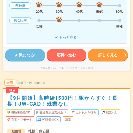
年齢層
20代
30代
40代
50代
60代
男女比率
女性
男性
もっと見る
気になる!
応募へ進む
詳しく見る
派遣会社
パーソルテンプスタッフ株式会社
未読
掲載日
2026/08/06
NEW
【9月開始】高時給1500円！駅からすぐ！長
期！JW-CAD！残業なし
職種未経験OK
交通費別途支給あり
土日祝日が休み
残業なし
在宅・リモート
WEB登録OK
派遣
札幌市白石区
勤務地