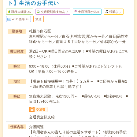
ト】生活のお手伝い
職種未経験OK
交通費別途支給あり
土日祝日が休み
残業なし
WEB登録OK
派遣
札幌市白石区
勤務地
東札幌駅から---分／白石(札幌市営)駅から---分／白石(函館本
線)駅から---分／南郷１８丁目駅から---分／菊水駅から---分
週2日～OK ■曜日固定の相談OK！ ■希望の曜日があればご相
曜日頻度
談ください！
9:00～18:00（休憩60分）■ご希望があれば下記シフトも
時間
OK！早番 7:00～16:00遅番 …
【現在も積極採用中！急募！】2カ月～ ■ご応募から最短2
期間
～3日後の就業も相談可能です！
無資格未経験：時給1300円～ ■週払いOK ■扶養内OK ■
時給
日収1万400円以上
交通費
交通費全額支給
介護関連
仕事内容
【利用者さんの当たり前の生活をサポート】○移動のお手伝
い「ベッドから起き上がる」「イスに座る」「歩く…