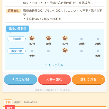
報を入力するだけ＊用紙に忘れ物の日付・発見場所…
職種未経験OK / ブランクOK / パソコンスキル不要 / 英語力不
応募資格
要
＊未経験OK！※高校生は不可
職場の雰囲気
年齢層
20代
30代
40代
50代
60代
男女比率
女性
男性
もっと見る
気になる!
応募へ進む
詳しく見る
派遣会社
株式会社トライバルユニット
未読
掲載日
2026/08/06
NEW