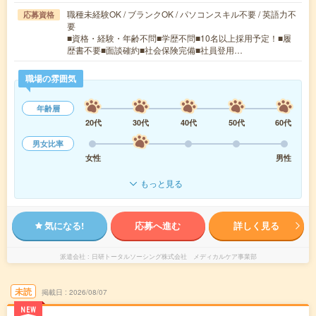
職種未経験OK / ブランクOK / パソコンスキル不要 / 英語力不
応募資格
要
■資格・経験・年齢不問■学歴不問■10名以上採用予定！■履
歴書不要■面談確約■社会保険完備■社員登用…
職場の雰囲気
年齢層
20代
30代
40代
50代
60代
男女比率
女性
男性
もっと見る
気になる!
応募へ進む
詳しく見る
派遣会社
日研トータルソーシング株式会社 メディカルケア事業部
未読
掲載日
2026/08/07
NEW