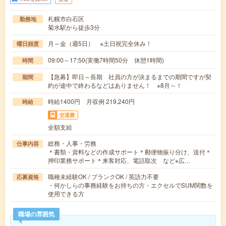
札幌市白石区
勤務地
菊水駅から徒歩3分
月～金（週5日） ※土日祝完全休み！
曜日頻度
09:00～17:50(実働7時間50分 休憩1時間)
時間
【急募】即日～長期 社員の方が決まるまでの期間ですが契
期間
約が途中で終わるなどはありません！ ※8月～！
時給1400円 月収例 219,240円
時給
交通費
全額支給
総務・人事・労務
仕事内容
＊書類・資料などの作成サポート＊郵便物振り分け、送付＊
押印業務サポート＊来客対応、電話取次 など※広…
職種未経験OK / ブランクOK / 英語力不要
応募資格
・何かしらの事務経験をお持ちの方・エクセルでSUM関数を
使用できる方
職場の雰囲気