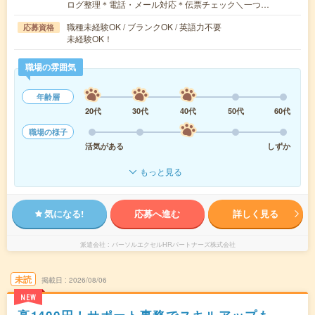
ログ整理＊電話・メール対応＊伝票チェック＼一つ…
職種未経験OK / ブランクOK / 英語力不要
応募資格
未経験OK！
職場の雰囲気
年齢層
20代
30代
40代
50代
60代
職場の様子
活気がある
しずか
もっと見る
気になる!
応募へ進む
詳しく見る
派遣会社
パーソルエクセルHRパートナーズ株式会社
未読
掲載日
2026/08/06
NEW