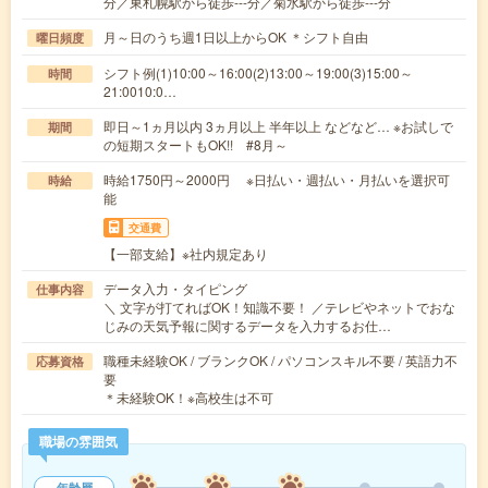
分／東札幌駅から徒歩---分／菊水駅から徒歩---分
月～日のうち週1日以上からOK ＊シフト自由
曜日頻度
シフト例(1)10:00～16:00(2)13:00～19:00(3)15:00～
時間
21:0010:0…
即日～1ヵ月以内 3ヵ月以上 半年以上 などなど… ※お試しで
期間
の短期スタートもOK!! #8月～
時給1750円～2000円 ※日払い・週払い・月払いを選択可
時給
能
交通費
【一部支給】※社内規定あり
データ入力・タイピング
仕事内容
＼ 文字が打てればOK！知識不要！ ／テレビやネットでおな
じみの天気予報に関するデータを入力するお仕…
職種未経験OK / ブランクOK / パソコンスキル不要 / 英語力不
応募資格
要
＊未経験OK！※高校生は不可
職場の雰囲気
年齢層