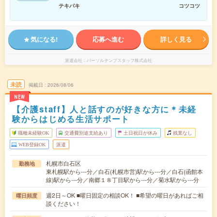
テキパキ
コツコツ
気になる!
応募へ進む
詳しく見る
派遣会社
パーソルテンプスタッフ株式会社
未読
掲載日
2026/08/06
NEW
【介護staff】人と話すのが好きな方に＊未経
験からはじめる生活サポート
職種未経験OK
交通費別途支給あり
土日祝日が休み
残業なし
WEB登録OK
派遣
札幌市白石区
勤務地
東札幌駅から---分／白石(札幌市営)駅から---分／白石(函館本
線)駅から---分／南郷１８丁目駅から---分／菊水駅から---分
週2日～OK ■曜日固定の相談OK！ ■希望の曜日があればご相
曜日頻度
談ください！