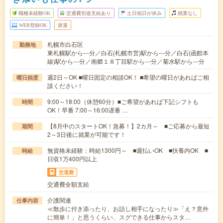
職種未経験OK
交通費別途支給あり
土日祝日が休み
残業なし
WEB登録OK
派遣
札幌市白石区
勤務地
東札幌駅から---分／白石(札幌市営)駅から---分／白石(函館本
線)駅から---分／南郷１８丁目駅から---分／菊水駅から---分
週2日～OK ■曜日固定の相談OK！ ■希望の曜日があればご相
曜日頻度
談ください！
9:00～18:00（休憩60分）■ご希望があれば下記シフトも
時間
OK！早番 7:00～16:00遅番 …
【8月中のスタートOK！急募！】2カ月～ ■ご応募から最短
期間
2～3日後に就業が可能です！
無資格未経験：時給1300円～ ■週払いOK ■扶養内OK ■
時給
日収1万400円以上
交通費
交通費全額支給
介護関連
仕事内容
≪散歩に付き添ったり、お話し相手になったり≫「え？意外
に簡単！」と思うくらい、スグできる仕事からスタ…