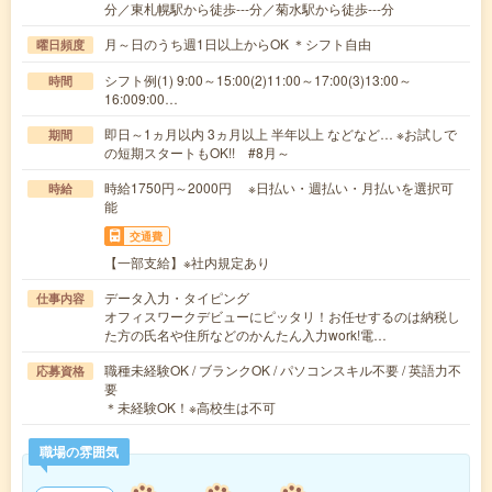
分／東札幌駅から徒歩---分／菊水駅から徒歩---分
月～日のうち週1日以上からOK ＊シフト自由
曜日頻度
シフト例(1) 9:00～15:00(2)11:00～17:00(3)13:00～
時間
16:009:00…
即日～1ヵ月以内 3ヵ月以上 半年以上 などなど… ※お試しで
期間
の短期スタートもOK!! #8月～
時給1750円～2000円 ※日払い・週払い・月払いを選択可
時給
能
交通費
【一部支給】※社内規定あり
データ入力・タイピング
仕事内容
オフィスワークデビューにピッタリ！お任せするのは納税し
た方の氏名や住所などのかんたん入力work!電…
職種未経験OK / ブランクOK / パソコンスキル不要 / 英語力不
応募資格
要
＊未経験OK！※高校生は不可
職場の雰囲気