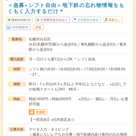
＜急募×シフト自由＞地下鉄の忘れ物情報をも
くもく入力するだけ＊
職種未経験OK
交通費別途支給あり
土日祝日が休み
残業なし
WEB登録OK
派遣
札幌市白石区
勤務地
白石(札幌市営)駅から徒歩5分／東札幌駅から徒歩5分／菊水
駅から徒歩5分
月～日のうち週1日からOK ＊シフト自由
曜日頻度
シフト例(1)9:00～16:00(2)9:00～17:00(3)9:00～18:009:00
時間
～21…
即日～1ヵ月以内 3ヵ月以上 半年以上 などなど… ※お試しで
期間
の短期スタートもOK!! #8月～
時給1650円～時給2000円 ※日払い・週払い・月払いを選
時給
択可能
交通費
【一部支給】※社内規定あり
データ入力・タイピング
仕事内容
＜滅多にないレアなお仕事＞地下鉄構内及び車内の忘れ物情