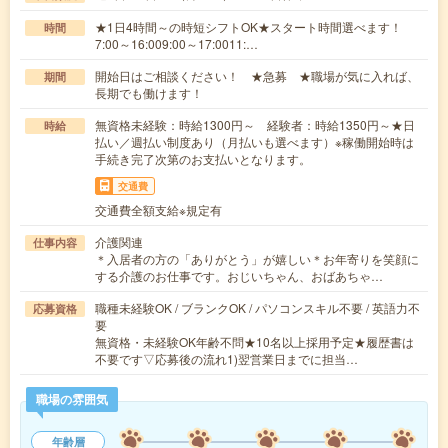
★1日4時間～の時短シフトOK★スタート時間選べます！
時間
7:00～16:009:00～17:0011:…
開始日はご相談ください！ ★急募 ★職場が気に入れば、
期間
長期でも働けます！
無資格未経験：時給1300円～ 経験者：時給1350円～★日
時給
払い／週払い制度あり（月払いも選べます）※稼働開始時は
手続き完了次第のお支払いとなります。
交通費
交通費全額支給※規定有
介護関連
仕事内容
＊入居者の方の「ありがとう」が嬉しい＊お年寄りを笑顔に
する介護のお仕事です。おじいちゃん、おばあちゃ…
職種未経験OK / ブランクOK / パソコンスキル不要 / 英語力不
応募資格
要
無資格・未経験OK年齢不問★10名以上採用予定★履歴書は
不要です▽応募後の流れ1)翌営業日までに担当…
職場の雰囲気
年齢層