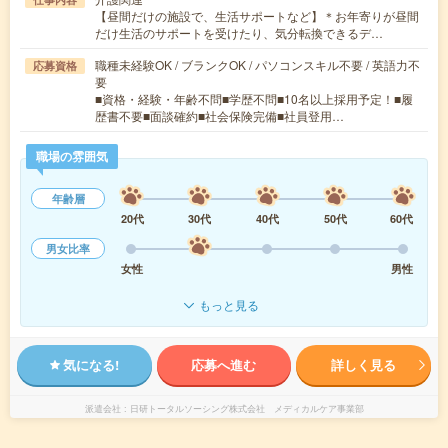
【昼間だけの施設で、生活サポートなど】＊お年寄りが昼間
だけ生活のサポートを受けたり、気分転換できるデ…
職種未経験OK / ブランクOK / パソコンスキル不要 / 英語力不
応募資格
要
■資格・経験・年齢不問■学歴不問■10名以上採用予定！■履
歴書不要■面談確約■社会保険完備■社員登用…
職場の雰囲気
年齢層
20代
30代
40代
50代
60代
男女比率
女性
男性
もっと見る
気になる!
応募へ進む
詳しく見る
派遣会社
日研トータルソーシング株式会社 メディカルケア事業部