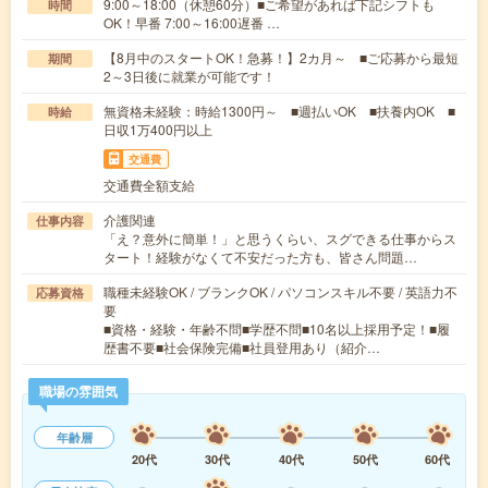
9:00～18:00（休憩60分）■ご希望があれば下記シフトも
時間
OK！早番 7:00～16:00遅番 …
【8月中のスタートOK！急募！】2カ月～ ■ご応募から最短
期間
2～3日後に就業が可能です！
無資格未経験：時給1300円～ ■週払いOK ■扶養内OK ■
時給
日収1万400円以上
交通費
交通費全額支給
介護関連
仕事内容
「え？意外に簡単！」と思うくらい、スグできる仕事からス
タート！経験がなくて不安だった方も、皆さん問題…
職種未経験OK / ブランクOK / パソコンスキル不要 / 英語力不
応募資格
要
■資格・経験・年齢不問■学歴不問■10名以上採用予定！■履
歴書不要■社会保険完備■社員登用あり（紹介…
職場の雰囲気
年齢層
20代
30代
40代
50代
60代