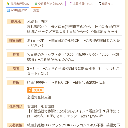
職種未経験OK
交通費別途支給あり
土日祝日が休み
残業なし
WEB登録OK
派遣
札幌市白石区
勤務地
東札幌駅から---分／白石(札幌市営)駅から---分／白石(函館本
線)駅から---分／南郷１８丁目駅から---分／菊水駅から---分
週3日～OK！ ■曜日固定の相談OK！ ■ご希望の曜日をご相談
曜日頻度
ください！
＼日勤のみ／シフト例・10:00～15:00・9:00～17:00（休憩
時間
60分）■ご希望があればその…
2ヶ月～ ■ご応募から最短3日後に開始可能 8月～、9月ス
期間
タートもOK！
時給1900円～ ■週払いOK ■日収1万5200円以上
時給
交通費
交通費全額支給
看護師・准看護師
仕事内容
【介護施設で体調などの記録がメイン＊看護師】▼具体的に
は…○体温、血圧などのチェック・記録○お薬の飲…
職種未経験OK / ブランクOK / パソコンスキル不要 / 英語力不
応募資格