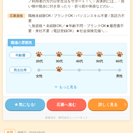
／利用者の方の日常生活をサポート！＼▽具体的には…・買
い物や散歩に付き添ったり・折り紙や体操などのレ…
職種未経験OK / ブランクOK / パソコンスキル不要 / 英語力不
応募資格
要
＼無資格＊未経験OK／★年齢不問・ブランクOK★履歴書不
要・来社不要（電話登録OK）★社会保険完備＼…
職場の雰囲気
年齢層
20代
30代
40代
50代
60代
男女比率
女性
男性
もっと見る
気になる!
応募へ進む
詳しく見る
派遣会社
株式会社ニッソーネット
未読
掲載日
2026/08/05