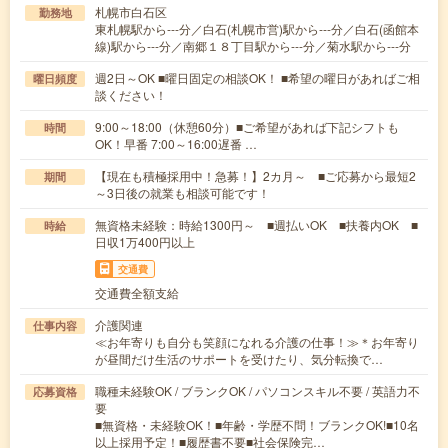
札幌市白石区
勤務地
東札幌駅から---分／白石(札幌市営)駅から---分／白石(函館本
線)駅から---分／南郷１８丁目駅から---分／菊水駅から---分
週2日～OK ■曜日固定の相談OK！ ■希望の曜日があればご相
曜日頻度
談ください！
9:00～18:00（休憩60分）■ご希望があれば下記シフトも
時間
OK！早番 7:00～16:00遅番 …
【現在も積極採用中！急募！】2カ月～ ■ご応募から最短2
期間
～3日後の就業も相談可能です！
無資格未経験：時給1300円～ ■週払いOK ■扶養内OK ■
時給
日収1万400円以上
交通費
交通費全額支給
介護関連
仕事内容
≪お年寄りも自分も笑顔になれる介護の仕事！≫＊お年寄り
が昼間だけ生活のサポートを受けたり、気分転換で…
職種未経験OK / ブランクOK / パソコンスキル不要 / 英語力不
応募資格
要
■無資格・未経験OK！■年齢・学歴不問！ブランクOK!■10名
以上採用予定！■履歴書不要■社会保険完…