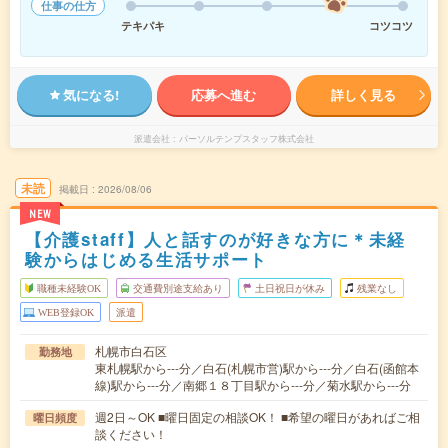
仕事の仕方
テキパキ
コツコツ
気になる!
応募へ進む
詳しく見る
派遣会社
パーソルテンプスタッフ株式会社
未読
掲載日
2026/08/06
NEW
【介護staff】人と話すのが好きな方に＊未経
験からはじめる生活サポート
職種未経験OK
交通費別途支給あり
土日祝日が休み
残業なし
WEB登録OK
派遣
札幌市白石区
勤務地
東札幌駅から---分／白石(札幌市営)駅から---分／白石(函館本
線)駅から---分／南郷１８丁目駅から---分／菊水駅から---分
週2日～OK ■曜日固定の相談OK！ ■希望の曜日があればご相
曜日頻度
談ください！