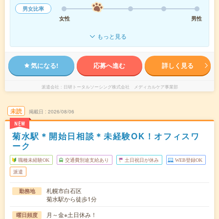
男女比率
女性
男性
もっと見る
気になる!
応募へ進む
詳しく見る
派遣会社
日研トータルソーシング株式会社 メディカルケア事業部
未読
掲載日
2026/08/06
NEW
菊水駅＊開始日相談＊未経験OK！オフィスワ
ーク
職種未経験OK
交通費別途支給あり
土日祝日が休み
WEB登録OK
派遣
札幌市白石区
勤務地
菊水駅から徒歩1分
月～金※土日休み！
曜日頻度