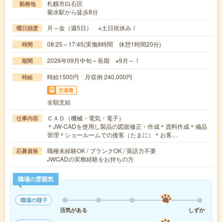
札幌市白石区
勤務地
菊水駅から徒歩8分
月～金（週5日） ※土日祝休み！
曜日頻度
08:25～17:45(実働8時間 休憩1時間20分)
時間
2026年09月中旬～長期 ※9月～！
期間
時給1500円 月収例 240,000円
時給
交通費
全額支給
ＣＡＤ（機械・電気・電子）
仕事内容
＊JW-CADを使用し製品の図面修正・作成＊資料作成＊備品
管理＊ショールームでの接客（たまに）＊お客…
職種未経験OK / ブランクOK / 英語力不要
応募資格
JWCADの実務経験をお持ちの方
職場の雰囲気
職場の様子
活気がある
しずか