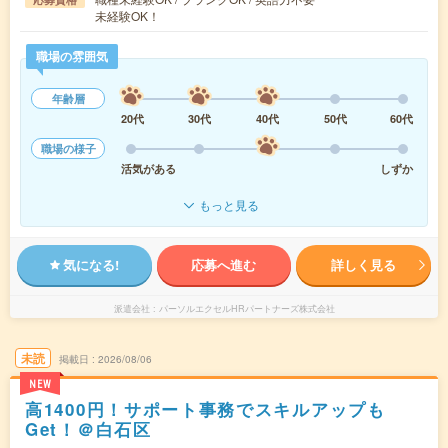
未経験OK！
職場の雰囲気
年齢層
20代
30代
40代
50代
60代
職場の様子
活気がある
しずか
もっと見る
気になる!
応募へ進む
詳しく見る
派遣会社
パーソルエクセルHRパートナーズ株式会社
未読
掲載日
2026/08/06
NEW
高1400円！サポート事務でスキルアップも
Get！＠白石区