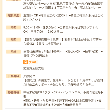
東札幌駅から---分／白石(札幌市営)駅から---分／白石(函館本
線)駅から---分／南郷１８丁目駅から---分／菊水駅から---分
週2日～OK ■曜日固定の相談OK！ ■希望の曜日があればご相
曜日頻度
談ください！
9:00～18:00（休憩60分）■ご希望があれば下記シフトも
時間
OK！早番 7:00～16:00遅番 …
【現在も積極採用中！急募！】勤務1年以上が多数！応募か
期間
ら最短2～3日後に就業可能！
無資格未経験：時給1300円～ ■週払いOK ■扶養内OK ■
時給
日収1万400円以上
交通費
交通費全額支給
介護関連
仕事内容
【昼間だけの施設で、生活サポートなど】＊お年寄りが昼間
だけ生活のサポートを受けたり、気分転換できるデ…
職種未経験OK / ブランクOK / パソコンスキル不要 / 英語力不
応募資格
要
■資格・経験・年齢不問■学歴不問■10名以上採用予定！■履
歴書不要■面談確約■社会保険完備■社員登用…