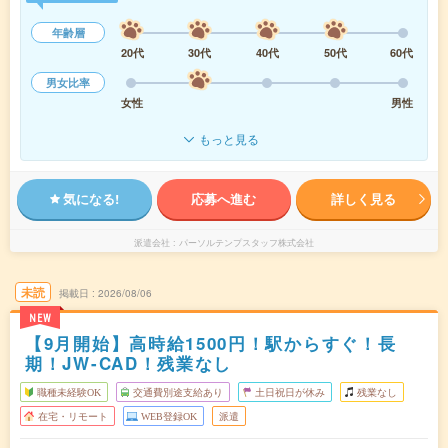
年齢層
20代
30代
40代
50代
60代
男女比率
女性
男性
もっと見る
気になる!
応募へ進む
詳しく見る
派遣会社
パーソルテンプスタッフ株式会社
未読
掲載日
2026/08/06
NEW
【9月開始】高時給1500円！駅からすぐ！長
期！JW-CAD！残業なし
職種未経験OK
交通費別途支給あり
土日祝日が休み
残業なし
在宅・リモート
WEB登録OK
派遣