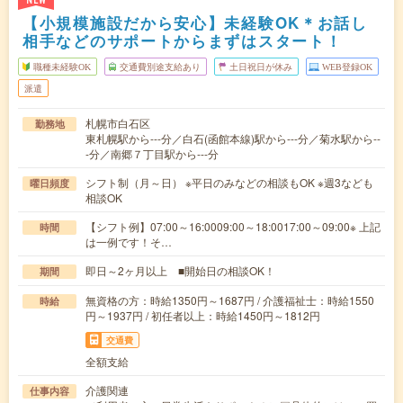
NEW
【小規模施設だから安心】未経験OK＊お話し
相手などのサポートからまずはスタート！
職種未経験OK
交通費別途支給あり
土日祝日が休み
WEB登録OK
派遣
札幌市白石区
勤務地
東札幌駅から---分／白石(函館本線)駅から---分／菊水駅から--
-分／南郷７丁目駅から---分
シフト制（月～日） ※平日のみなどの相談もOK ※週3なども
曜日頻度
相談OK
【シフト例】07:00～16:0009:00～18:0017:00～09:00※ 上記
時間
は一例です！そ…
即日～2ヶ月以上 ■開始日の相談OK！
期間
無資格の方：時給1350円～1687円 / 介護福祉士：時給1550
時給
円～1937円 / 初任者以上：時給1450円～1812円
交通費
全額支給
介護関連
仕事内容