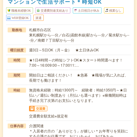
マンションで生活サポート＊時短OK
職種未経験OK
交通費別途支給あり
土日祝日が休み
残業なし
WEB登録OK
派遣
札幌市白石区
勤務地
東札幌駅から---分／白石(函館本線)駅から---分／菊水駅から--
-分／南郷７丁目駅から---分
週3日～5日OK（月～金） ★土日休みOK
曜日頻度
★1日4時間～の時短シフトOK★スタート時間選べます！
時間
7:00～16:009:00～17:0011:…
開始日はご相談ください！ ★急募 ★職場が気に入れば、
期間
長期でも働けます！
無資格未経験：時給1300円～ 経験者：時給1350円～★日
時給
払い／週払い制度あり（月払いも選べます）※稼働開始時は
手続き完了次第のお支払いとなります。
交通費
交通費全額支給※規定有
介護関連
仕事内容
＊入居者の方の「ありがとう」が嬉しい＊お年寄りを笑顔に
する介護のお仕事です。おじいちゃん、おばあちゃ…