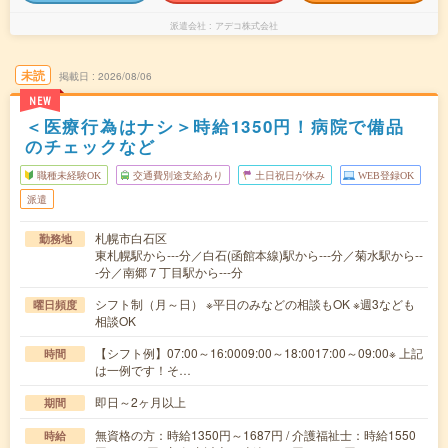
派遣会社
アデコ株式会社
未読
掲載日
2026/08/06
NEW
＜医療行為はナシ＞時給1350円！病院で備品
のチェックなど
職種未経験OK
交通費別途支給あり
土日祝日が休み
WEB登録OK
派遣
札幌市白石区
勤務地
東札幌駅から---分／白石(函館本線)駅から---分／菊水駅から--
-分／南郷７丁目駅から---分
シフト制（月～日） ※平日のみなどの相談もOK ※週3なども
曜日頻度
相談OK
【シフト例】07:00～16:0009:00～18:0017:00～09:00※ 上記
時間
は一例です！そ…
即日～2ヶ月以上
期間
無資格の方：時給1350円～1687円 / 介護福祉士：時給1550
時給