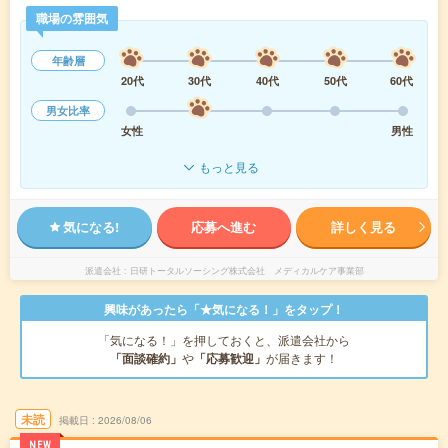
職場の雰囲気
年齢層
20代
30代
40代
50代
60代
男女比率
女性
男性
もっと見る
気になる!
応募へ進む
詳しく見る
派遣会社
日研トータルソーシング株式会社 メディカルケア事業部
興味があったら「★気になる！」をタップ！
「気になる！」を押しておくと、派遣会社から
「面談確約」
や
「応募歓迎」
が届きます！
未読
掲載日
2026/08/06
NEW