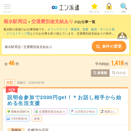
メニュー
気になる!
ログイン
検索
菊水駅周辺
×
交通費別途支給あり
のお仕事一覧
菊水駅の派遣のお仕事情報です。
オフィスワーク・事務系
、
営業・販売・サービス系
、
クリエイティブ系
などのお仕事を取り揃えています。交通費別途支給ありの条件の
他に、
職種未経験OK
、
友だちと一緒の応募OK
、
週4日勤務
などのこだわり条件も取り
揃えています。
条件の変更
菊水駅周辺 / 交通費別途支給あり
46
1,418
全
件
平均時給:
円
時給順
新着順
未読
掲載日
2026/08/06
NEW
説明会参加で2000円get！＊お話し相手から始
める生活支援
職種未経験OK
交通費別途支給あり
土日祝日が休み
残業なし
WEB登録OK
派遣
札幌市白石区
勤務地