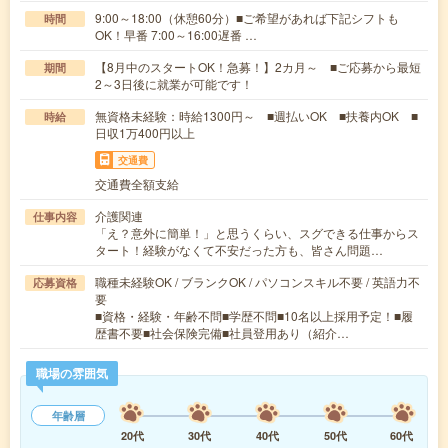
9:00～18:00（休憩60分）■ご希望があれば下記シフトも
時間
OK！早番 7:00～16:00遅番 …
【8月中のスタートOK！急募！】2カ月～ ■ご応募から最短
期間
2～3日後に就業が可能です！
無資格未経験：時給1300円～ ■週払いOK ■扶養内OK ■
時給
日収1万400円以上
交通費
交通費全額支給
介護関連
仕事内容
「え？意外に簡単！」と思うくらい、スグできる仕事からス
タート！経験がなくて不安だった方も、皆さん問題…
職種未経験OK / ブランクOK / パソコンスキル不要 / 英語力不
応募資格
要
■資格・経験・年齢不問■学歴不問■10名以上採用予定！■履
歴書不要■社会保険完備■社員登用あり（紹介…
職場の雰囲気
年齢層
20代
30代
40代
50代
60代