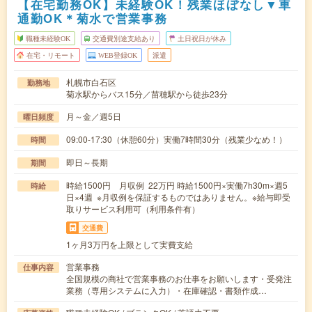
【在宅勤務OK】未経験OK！残業ほぼなし▼車
通勤OK＊菊水で営業事務
職種未経験OK
交通費別途支給あり
土日祝日が休み
在宅・リモート
WEB登録OK
派遣
札幌市白石区
勤務地
菊水駅からバス15分／苗穂駅から徒歩23分
月～金／週5日
曜日頻度
09:00-17:30（休憩60分）実働7時間30分（残業少なめ！）
時間
即日～長期
期間
時給1500円 月収例 22万円 時給1500円×実働7h30m×週5
時給
日×4週 ※月収例を保証するものではありません。※給与即受
取りサービス利用可（利用条件有）
交通費
1ヶ月3万円を上限として実費支給
営業事務
仕事内容
全国規模の商社で営業事務のお仕事をお願いします・受発注
業務（専用システムに入力）・在庫確認・書類作成…