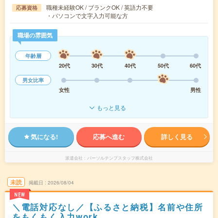
職種未経験OK / ブランクOK / 英語力不要
応募資格
・パソコンで文字入力可能な方
職場の雰囲気
年齢層
20代
30代
40代
50代
60代
男女比率
女性
男性
もっと見る
気になる!
応募へ進む
詳しく見る
派遣会社
パーソルテンプスタッフ株式会社
未読
掲載日
2026/08/04
NEW
＼電話対応なし／【ふるさと納税】名前や住所
をもくもく入力work