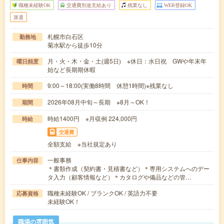
職種未経験OK
交通費別途支給あり
残業なし
WEB登録OK
派遣
札幌市白石区
勤務地
菊水駅から徒歩10分
月・火・木・金・土(週5日) ※休日：水日祝 GWや年末年
曜日頻度
始など長期期休暇
9:00～18:00(実働8時間 休憩1時間)※残業なし
時間
2026年08月中旬～長期 ※8月～OK！
期間
時給1400円 ※月収例 224,000円
時給
交通費
全額支給 ※当社規定あり
一般事務
仕事内容
＊書類作成（契約書・見積書など）＊専用システムへのデー
タ入力（顧客情報など）＊カタログや備品などの管…
職種未経験OK / ブランクOK / 英語力不要
応募資格
未経験OK！
職場の雰囲気