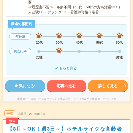
要
≪履歴書不要≫・年齢不問（50代・60代の方も活躍中！）・
未経験OK・ブランクOK・看護師資格（准看…
職場の雰囲気
年齢層
20代
30代
40代
50代
60代
男女比率
女性
男性
もっと見る
気になる!
応募へ進む
詳しく見る
派遣会社
日研トータルソーシング株式会社 メディカルケア事業部 ナース派遣
未読
掲載日
2026/08/05
NEW
【8月～OK！週3日～】ホテルライクな高齢者