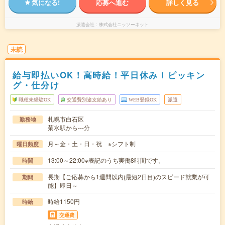
気になる!
応募へ進む
詳しく見る
派遣会社
株式会社ニッソーネット
未読
給与即払いOK！高時給！平日休み！ピッキン
グ・仕分け
職種未経験OK
交通費別途支給あり
WEB登録OK
派遣
札幌市白石区
勤務地
菊水駅から---分
月～金・土・日・祝 ※シフト制
曜日頻度
13:00～22:00※表記のうち実働8時間です。
時間
長期【ご応募から1週間以内(最短2日目)のスピード就業が可
期間
能】即日～
時給1150円
時給
交通費