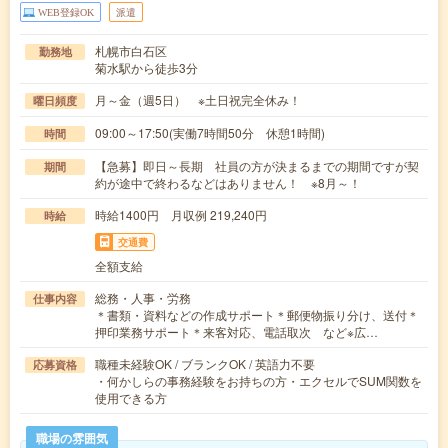
WEB登録OK
派遣
札幌市白石区
勤務地
菊水駅から徒歩3分
月～金（週5日） ※土日祝完全休み！
曜日頻度
09:00～17:50(実働7時間50分 休憩1時間)
時間
【急募】即日～長期 社員の方が決まるまでの期間ですが契
期間
約が途中で終わるなどはありません！ ※8月～！
時給1400円 月収例 219,240円
時給
交通費
全額支給
総務・人事・労務
仕事内容
＊書類・資料などの作成サポート＊郵便物振り分け、送付＊
押印業務サポート＊来客対応、電話取次 など※広…
職種未経験OK / ブランクOK / 英語力不要
応募資格
・何かしらの事務経験をお持ちの方・エクセルでSUM関数を
使用できる方
職場の雰囲気