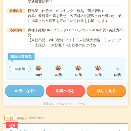
交通費支給有り
軽作業（仕分け・ピッキング・検品、商品管理）
仕事内容
台車に飲料等の箱を載せ、各店舗名が記載された棚のかご内
に指示された個数を置いていく作業をお願いします…
職種未経験OK / ブランクOK / パソコンスキル不要 / 英語力不
応募資格
要
【来社不要、WEB登録OK！】〇未経験大歓迎！〇フリータ
ー、主婦(夫) 大歓迎！ ※お仕事の掛け持ち…
職場の雰囲気
年齢層
20代
30代
40代
50代
60代
気になる!
応募へ進む
詳しく見る
派遣会社
株式会社テクノ・サービス
未読
掲載日
2026/08/06
NEW