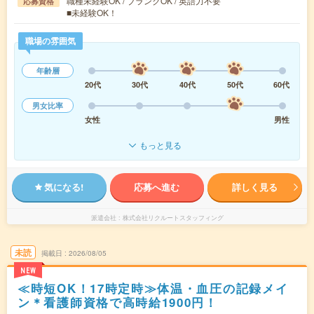
職種未経験OK / ブランクOK / 英語力不要
応募資格
■未経験OK！
職場の雰囲気
年齢層
20代
30代
40代
50代
60代
男女比率
女性
男性
もっと見る
気になる!
応募へ進む
詳しく見る
派遣会社
株式会社リクルートスタッフィング
未読
掲載日
2026/08/05
NEW
≪時短OK！17時定時≫体温・血圧の記録メイ
ン＊看護師資格で高時給1900円！