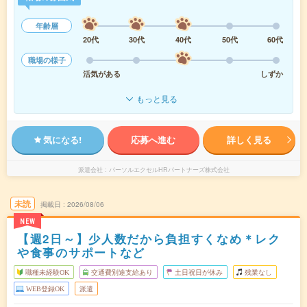
年齢層
20代
30代
40代
50代
60代
職場の様子
活気がある
しずか
もっと見る
気になる!
応募へ進む
詳しく見る
派遣会社
パーソルエクセルHRパートナーズ株式会社
未読
掲載日
2026/08/06
NEW
【週2日～】少人数だから負担すくなめ＊レク
や食事のサポートなど
職種未経験OK
交通費別途支給あり
土日祝日が休み
残業なし
WEB登録OK
派遣