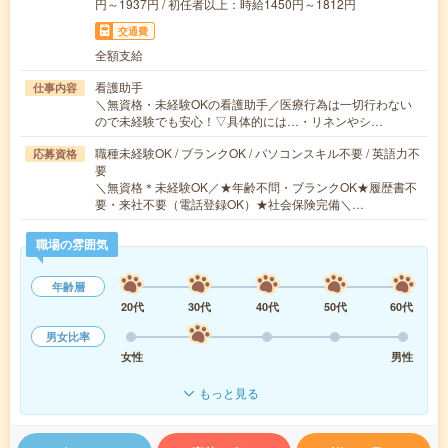
円～1937円 / 初任者以上：時給1450円～1812円
交通費
全額支給
看護助手
仕事内容
＼無資格・未経験OKの看護助手／医療行為は一切行わない
ので未経験でも安心！▽具体的には…・リネンやシ…
職種未経験OK / ブランクOK / パソコンスキル不要 / 英語力不
応募資格
要
＼無資格＊未経験OK／★年齢不問・ブランクOK★履歴書不
要・来社不要（電話登録OK）★社会保険完備＼…
職場の雰囲気
年齢層
20代
30代
40代
50代
60代
男女比率
女性
男性
もっと見る