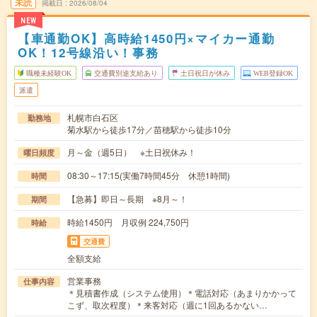
未読
掲載日
2026/08/04
NEW
【車通勤OK】高時給1450円×マイカー通勤
OK！12号線沿い！事務
職種未経験OK
交通費別途支給あり
土日祝日が休み
WEB登録OK
派遣
札幌市白石区
勤務地
菊水駅から徒歩17分／苗穂駅から徒歩10分
月～金（週5日） ※土日祝休み！
曜日頻度
08:30～17:15(実働7時間45分 休憩1時間)
時間
【急募】即日～長期 ※8月～！
期間
時給1450円 月収例 224,750円
時給
交通費
全額支給
営業事務
仕事内容
＊見積書作成（システム使用）＊電話対応（あまりかかって
こず、取次程度）＊来客対応（週に1回あるかない…