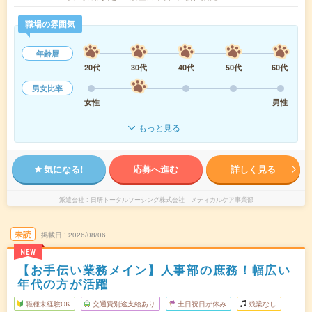
職場の雰囲気
年齢層
20代
30代
40代
50代
60代
男女比率
女性
男性
もっと見る
気になる!
応募へ進む
詳しく見る
派遣会社
日研トータルソーシング株式会社 メディカルケア事業部
未読
掲載日
2026/08/06
NEW
【お手伝い業務メイン】人事部の庶務！幅広い
年代の方が活躍
職種未経験OK
交通費別途支給あり
土日祝日が休み
残業なし