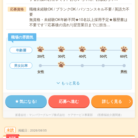
職種未経験OK / ブランクOK / パソコンスキル不要 / 英語力不
応募資格
要
無資格・未経験OK年齢不問★10名以上採用予定★履歴書は
不要です▽応募後の流れ1)翌営業日までに担当…
職場の雰囲気
年齢層
20代
30代
40代
50代
60代
男女比率
女性
男性
もっと見る
気になる!
応募へ進む
詳しく見る
派遣会社
マンパワーグループ株式会社 ケアサービス事業部 （医療福祉介護関連）
未読
掲載日
2026/08/05