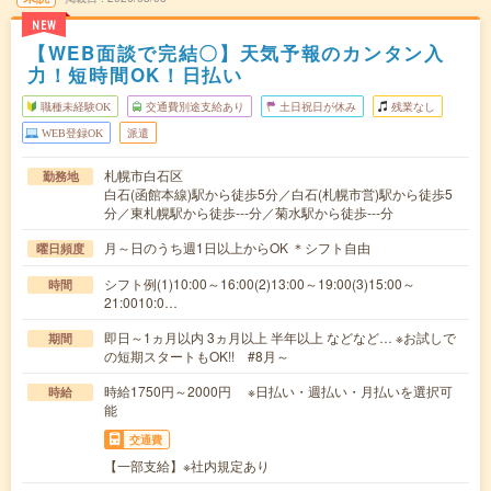
NEW
【WEB面談で完結〇】天気予報のカンタン入
力！短時間OK！日払い
職種未経験OK
交通費別途支給あり
土日祝日が休み
残業なし
WEB登録OK
派遣
札幌市白石区
勤務地
白石(函館本線)駅から徒歩5分／白石(札幌市営)駅から徒歩5
分／東札幌駅から徒歩---分／菊水駅から徒歩---分
月～日のうち週1日以上からOK ＊シフト自由
曜日頻度
シフト例(1)10:00～16:00(2)13:00～19:00(3)15:00～
時間
21:0010:0…
即日～1ヵ月以内 3ヵ月以上 半年以上 などなど… ※お試しで
期間
の短期スタートもOK!! #8月～
時給1750円～2000円 ※日払い・週払い・月払いを選択可
時給
能
交通費
【一部支給】※社内規定あり