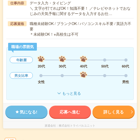
データ入力・タイピング
仕事内容
＼ 文字が打てればOK！知識不要！ ／テレビやネットでおな
じみの天気予報に関するデータを入力するお仕…
職種未経験OK / ブランクOK / パソコンスキル不要 / 英語力不
応募資格
要
＊未経験OK！※高校生は不可
職場の雰囲気
年齢層
20代
30代
40代
50代
60代
男女比率
女性
男性
もっと見る
気になる!
応募へ進む
詳しく見る
派遣会社
株式会社トライバルユニット