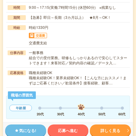
9:00～17:15(実働:7時間15分) (休憩60分) ※残業なし
時間
【急募】即日～長期（3カ月以上） ★8月～OK！
期間
時給1330円
時給
交通費
交通費支給
一般事務
仕事内容
組合での受付業務。研修もしっかりあるので安心してスター
トできます！来客対応／契約内容の確認／データ入…
職種未経験OK
応募資格
職種未経験OK！業界未経験OK！【こんな方におススメ！ま
ずはご応募ください／歓迎条件】接客経験、顧客…
職場の雰囲気
年齢層
20代
30代
40代
50代
60代
気になる!
応募へ進む
詳しく見る